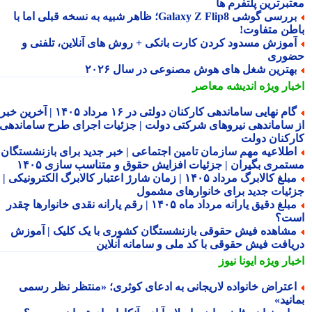
تبرترین پلتفرم ها
بررسی گوشی Galaxy Z Flip8؛ ظاهر شبیه به نسخه قبلی اما با
طن متفاوت!
موزش مسدود کردن کارت بانکی + روش های آنلاین، تلفنی و
وری
هترین شغل های هوش مصنوعی در سال ۲۰۲۶
بار ویژه
اندیشه معاصر
گام نهایی ساماندهی کارکنان دولتی در ۱۶ مرداد ۱۴۰۵ | آخرین خبر
 ساماندهی نیروهای شرکتی دولت | جزئیات اجرای طرح ساماندهی
رکنان دولت
طلاعیه مهم سازمان تامین اجتماعی | خبر جدید برای بازنشستگان و
تمری بگیران | جزئیات افزایش حقوق و متناسب سازی ۱۴۰۵
مبلغ کالابرگ مرداد ۱۴۰۵ | زمان شارژ اعتبار کالابرگ الکترونیکی |
ئیات جدید برای خانوارهای مشمول
مبلغ دقیق یارانه مرداد ماه ۱۴۰۵ | رقم یارانه نقدی خانوارها چقدر
ت؟
شاهده فیش حقوقی بازنشستگان کشوری با یک کلیک | آموزش
یافت فیش حقوقی با کد ملی و سامانه آنلاین
بار ویژه
ایونا نیوز
عتراض خانواده لاریجانی به ادعای کوثری؛ «منتظر نظر رسمی
نید»