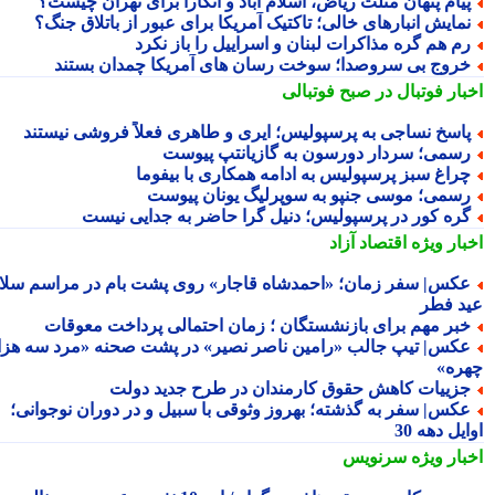
یام پنهان مثلث ریاض، اسلام آباد و آنکارا برای تهران چیست؟
مایش انبارهای خالی؛ تاکتیک آمریکا برای عبور از باتلاق جنگ؟
م هم گره مذاکرات لبنان و اسراییل را باز نکرد
روج بی سروصدا؛ سوخت رسان های آمریکا چمدان بستند
بار فوتبال در صبح فوتبالی
اسخ نساجی به پرسپولیس؛ ایری و طاهری فعلاً فروشی نیستند
سمی؛ سردار دورسون به گازیانتپ پیوست
راغ سبز پرسپولیس به ادامه همکاری با بیفوما
سمی؛ موسی جنپو به سوپرلیگ یونان پیوست
ره کور در پرسپولیس؛ دنیل گرا حاضر به جدایی نیست
بار ویژه
اقتصاد آزاد
کس| سفر زمان؛ «احمدشاه قاجار» روی پشت بام در مراسم سلام
د فطر
بر مهم برای بازنشستگان ؛ زمان احتمالی پرداخت معوقات
کس| تیپ جالب «رامین ناصر نصیر» در پشت صحنه «مرد سه هزار
ره»
زییات کاهش حقوق کارمندان در طرح جدید دولت
کس| سفر به گذشته؛ بهروز وثوقی با سبیل و در دوران نوجوانی؛
یل دهه 30
بار ویژه
سرنویس