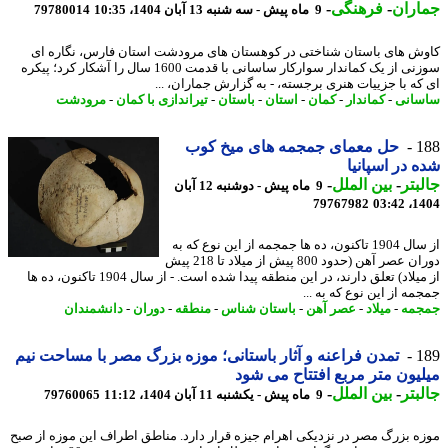
اران
-
فرهنگی
-
9 ماه پیش - سه شنبه 13 آبان 1404، 10:35
79780014
ش های باستان شناختی در کوهستان های مرودشت استان فارس، نگاره ای
سوزنی از یک کماندار سوارکار ساسانی با قدمت 1600 سال را آشکار کرد؛ پیکره
که با جزییات هنری برجسته، - به گزارش جماران، ...
انی
-
کماندار
-
کمان
-
استان
-
باستان
-
تیراندازی با کمان
-
مرودشت
1
حل معمای جمجمه های میخ کوب
 در اسپانیا
بتر
-
بین الملل
-
9 ماه پیش - دوشنبه 12 آبان
79767982
1404
از سال 1904 تاکنون، ده ها جمجمه از این نوع که به
دوران عصر آهن (حدود 800 پیش از میلاد تا 218 پیش
از میلاد) تعلق دارند، در این منطقه پیدا شده است. - از سال 1904 تاکنون، ده ها
ه از این نوع که به ...
مه
-
میلاد
-
عصر آهن
-
باستان شناس
-
منطقه
-
دوران
-
دانشمندان
1
تمدن فراعنه و آثار باستانی؛ موزه بزرگ مصر با مساحت نیم
یون متر مربع افتتاح می شود
بتر
-
بین الملل
-
9 ماه پیش - یکشنبه 11 آبان 1404، 11:12
79760065
ه بزرگ مصر در نزدیکی اهرام جیزه قرار دارد. مناطق اطراف این موزه از صبح