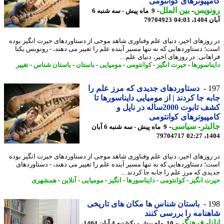
پیوترهای کوانتومی
نویس
-
بین الملل
-
9 ماه پیش - سه شنبه 6
04:03
79704923
روزهای اخیر، دنیای علم وفناوری شاهد موجی از دستاوردهای حیرت انگیز بوده
؛ دستاوردهایی که نه تنها مسیر آینده علم را تغییر می دهند، - رونویس یکتا
انی: در روزهای اخیر، دنیای علم ...
ناسورها
-
حیرت انگیز
-
کوانتومی
-
مومیایی
-
باستان
-
باستان شناس
-
تغییر
1
دستاوردهای جدیدی که مرز علم را
ه جا کردند | از مومیایی دایناسورها تا
کشف تابوت 2000ساله در ناپل و
پیوترهای کوانتومی
بتر
-
سیاسی
-
9 ماه پیش - سه شنبه 6 آبان
79704717
1404
روزهای اخیر، دنیای علم وفناوری شاهد موجی از دستاوردهای حیرت انگیز بوده
؛ دستاوردهایی که نه تنها مسیر آینده علم را تغییر می دهند، - دستاوردهای
دی که مرز علم را جابه جا کردند ...
ت انگیز
-
کوانتومی
-
دایناسورها
-
انگیز
-
مومیایی
-
آنلاین
-
همشهری
1
باستان شناس ها مکان های تاریخی
نامه را بررسی کنند
ا
-
فرهنگی
-
10 ماه پیش - یکشنبه 4 آبان 1404،