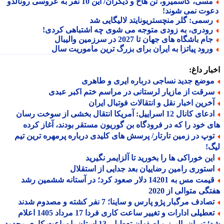
مسی، کاسمیرو، تن هاخ و دیگران/ این 10 نفر به عروسی رونالدو
وت نمی شوند!
سمی: گلر منچستریونایتد لالیگایی شد
ودری، به زودی متوجه می شوی چه اشتباهی کردی!
ام باشگاه های جهان تا 2027 در سرزمین والیبال
رود پیاتزا به ایران برای بزرگ ترین ماموریت سال
ار داغ:
وضع جدید نساجی درباره ایری و طاهری
رقت از مازیار لرستانی در مراسم ختم اکبر عبدی
خرین اخبار نقل و انتقالات فوتبال ایران
ادعای کانال 12 اسراییل: آمریکا انتقال بخشی از سوخت رسان
 خود را که در فرودگاه بن گوریون مستقر بودند، آغاز کرده
وپ در زمین تارتار/ پرسش های کلیدی درباره پرمهره ترین تیم
!
ین خوراکی ها را بخورید تا آلزایمر نگیرید
ستوری رامین رضاییان بعد جدایی از استقلال
قیمت مس به 14201 دلار صعود کرد؛ در آستانه ششمین رشد
گی متوالی از 2020
ادف مرگبار پژو پارس و ساینا؛ 7 نفر کشته و مصدوم شدند
تعطیلی ادارات و تغییر ساعت کاری فردا 17 مرداد 1405 اعلام
هران، البرز و اصفهان تعطیل، 13 استان با ساعت کاری محدود