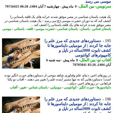
سی می رسد
نویس
-
بین الملل
-
9 ماه پیش - چهارشنبه 7 آبان 1404، 06:28
79716425
هیئت باستان شناسی در مصر موفق شدند خرابه های یک قلعه باستانی را
 کند که به دوران حضرت موسی (ع) می رسد. - یک هیئت باستان شناسی در
 موفق شدند خرابه های یک قلعه باستانی را کشف کند ...
تان شناس
-
باستان
-
باستان شناسی
-
حضرت موسی
-
قلعه
-
باستانی
-
موسی
1
دستاوردهای جدیدی که مرز علم را
ه جا کردند | از مومیایی دایناسورها تا
کشف تابوت 2000ساله در ناپل و
پیوترهای کوانتومی
اب نو
-
بین الملل
-
9 ماه پیش - سه شنبه 6
05:26
79705041
روزهای اخیر، دنیای علم وفناوری شاهد موجی از دستاوردهای حیرت انگیز بوده
؛ دستاوردهایی که نه تنها مسیر آینده علم را تغییر می دهند، - آفتاب نو یکتا
انی: در روزهای اخیر، دنیای ...
ناسورها
-
حیرت انگیز
-
کوانتومی
-
مومیایی
-
باستان شناس
-
تغییر
-
آفتاب
1
دستاوردهای جدیدی که مرز علم را
ه جا کردند | از مومیایی دایناسورها تا
کشف تابوت 2000ساله در ناپل و