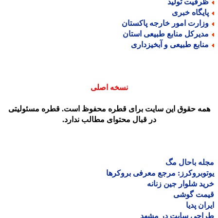
رفیت تولید
ایگاه خبری
زارت امور خارجه پاکستان
دیرکل منابع طبیعی استان
نابع طبیعی و آبخیزداری
نسخه اصلی
مه حقوق این سایت برای قطره محفوظ است. قطره مسئولیتی
در قبال محتوای مطالب ندارد.
ه باحال مگ
وبروکرز: مرجع معرفی بروکرها
د شلوار جین زنانه
مت گوشی
ان پدیا
احی سایت در مشهد