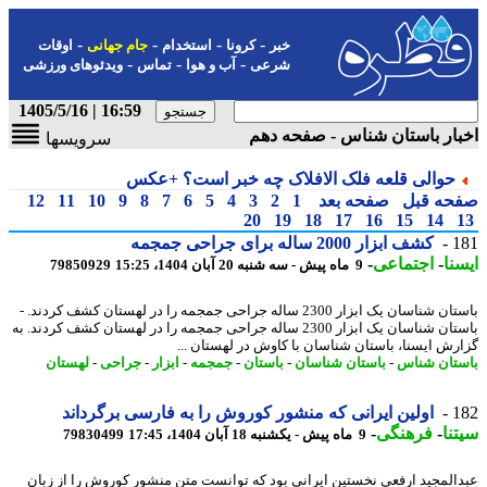
-
-
-
-
خبر
کرونا
استخدام
جام جهانی
اوقات
-
-
-
شرعی
آب و هوا
تماس
ویدئوهای ورزشی
16:59 | 1405/5/16
ار باستان شناس - صفحه دهم
سرویسها
حوالی قلعه فلک الافلاک چه خبر است؟ +عکس
حه قبل
صفحه بعد
1
2
3
4
5
6
7
8
9
10
11
12
20
19
18
17
16
15
14
1
کشف ابزار 2000 ساله برای جراحی جمجمه
نا
-
اجتماعی
-
9 ماه پیش - سه شنبه 20 آبان 1404، 15:25
79850929
باستان شناسان یک ابزار 2300 ساله جراحی جمجمه را در لهستان کشف کردند. -
باستان شناسان یک ابزار 2300 ساله جراحی جمجمه را در لهستان کشف کردند. به
رش ایسنا، باستان شناسان با کاوش در لهستان ...
تان شناس
-
باستان شناسان
-
باستان
-
جمجمه
-
ابزار
-
جراحی
-
لهستان
1
اولین ایرانی که منشور کوروش را به فارسی برگرداند
نا
-
فرهنگی
-
9 ماه پیش - یکشنبه 18 آبان 1404، 17:45
79830499
المجید ارفعی نخستین ایرانی بود که توانست متن منشور کوروش را از زبان