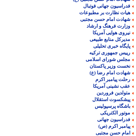
دراسیون جهانی فوتبال
یات نظارت بر مطبوعات
هادت امام حسن مجتبی
زارت فرهنگ و ارشاد
یروی هوایی آمریکا
دیرکل منابع طبیعی
ایگاه خبری تحلیلی
ییس جمهوری ترکیه
جلس شورای اسلامی
خست وزیر پاکستان
هادت امام رضا (ع)
حلت پیامبر اکرم
قب نشینی آمریکا
تولدین فروردین
یشکسوت استقلال
اشگاه پرسپولیس
وتور الکتریکی
دراسیون جهانی
یامبر اکرم (ص)
مام حسن مجتبی