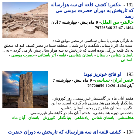
1
عکس؛ کشف قلعه ای سه هزارساله
 تاریخش به دوران حضرت موسی می
د
بتر
-
بین الملل
-
9 ماه پیش - چهارشنبه 7 آبان
79726546
1404
تازگی هیئتی باستان شناسی در مصر موفق شده
 یک اثر باستانی شگفت را در شمال منطقه سینا در مصر کشف کند که متعلق
یک قلعه بزرگی بوده است که تاریخش به سه هزار سال پیش باز می گردد. - به ...
تان شناس
-
باستان
-
باستان شناسی
-
قلعه
-
اثر باستانی
-
حضرت موسی
-
تانی
1
او فاتح خونریز نبود!
 ایران
-
سیاسی
-
9 ماه پیش - چهارشنبه 7
12:20
79720059
م آبان ماه در گاهشمار غیررسمی، روز کوروش،
انگذار پادشاهی هخامنشی نام گرفته است. به این
یزه، سخنان شاهرخ رزمجو، باستان شناس،
صص دوره هخامنشی، - هفتم آبان ماه در گاهشمار غیررسمی،
منشی
-
باستان شناس
-
پادشاهی
-
بنیانگذار
-
کوروش
-
باستان
-
آبان ماه
1
کشف قلعه ای سه هزارساله که تاریخش به دوران حضرت