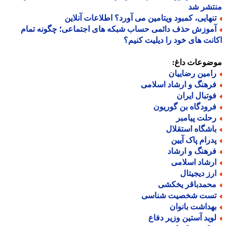
تشر شد
نهایی، کمبود ویتامین می آورد؟ اطلاعات آنلاین
موزش حذف دائمی حساب شبکه های اجتماعی؛ چگونه تمام
نت های خود را دیلیت کنیم؟
ضوعات داغ:
امین رضاییان
رهنگ و ارشاد اسلامی
وتبال ایران
رودگاه بن گوریون
حلت پیامبر
اشگاه استقلال
درام پاک آیین
رهنگ و ارشاد
رشاد اسلامی
رز دیجیتال
حمدباقر یخکشی
ست شخصیت شناسی
هداشت بانوان
وید آستین وزیر دفاع