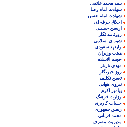
ید محمد خاتمی
هادت امام رضا
هادت امام حسن
خلاق حرفه ای
ربعین حسینی
وزنامه نگار
ورای اسلامی
لیعهد سعودی
یئت وزیران
جت الاسلام
هدی تارتار
وز خبرنگار
عیین تکلیف
یروی هوایی
یامبر اکرم
زارت فرهنگ
ساب کاربری
ییس جمهوری
حمد قربانی
دیریت مصرف