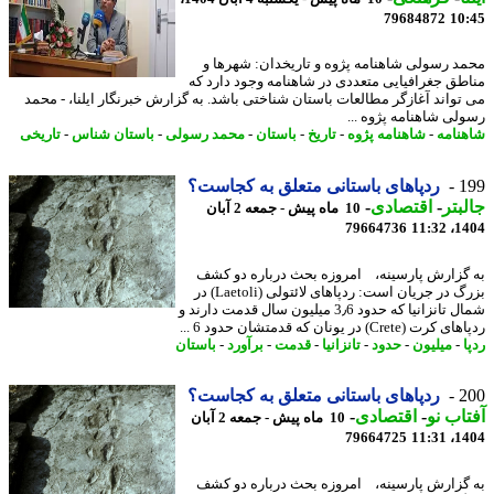
79684872
10
د رسولی شاهنامه پژوه و تاریخدان: شهرها و
طق جغرافیایی متعددی در شاهنامه وجود دارد که
تواند آغازگر مطالعات باستان شناختی باشد. به گزارش خبرنگار ایلنا، - محمد
لی شاهنامه پژوه ...
نامه
-
شاهنامه پژوه
-
تاریخ
-
باستان
-
محمد رسولی
-
باستان شناس
-
تاریخی
1
ردپاهای باستانی متعلق به کجاست؟
بتر
-
اقتصادی
-
10 ماه پیش - جمعه 2 آبان
79664736
1404
گزارش پارسینه، امروزه بحث درباره دو کشف
بزرگ در جریان است: ردپاهای لائتولی (Laetoli) در
شمال تانزانیا که حدود 3٫6 میلیون سال قدمت دارند و
 (Crete) در یونان که قدمتشان حدود 6 ...
-
میلیون
-
حدود
-
تانزانیا
-
قدمت
-
برآورد
-
باستان
2
ردپاهای باستانی متعلق به کجاست؟
اب نو
-
اقتصادی
-
10 ماه پیش - جمعه 2 آبان
79664725
1404
گزارش پارسینه، امروزه بحث درباره دو کشف