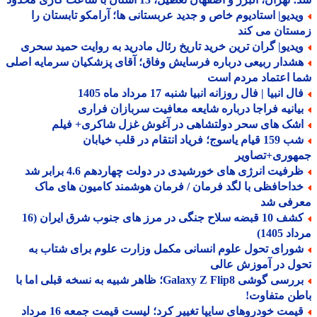
یدیو| استادیوم خاص و جدید عربستانی ها؛ آرامکو تابستان را
ستان می کند
یدیو| گران ترین خرید تاریخ رئال مادرید به روایت حمید سحری
شدار ربیعی درباره فرسایش وفاق؛ آقای پزشکیان سرمایه اصلی
 اعتماد مردم است
ل انبیا | فال روزانه انبیا شنبه 17 مرداد ماه 1405
یانیه فراجا درباره شایعه معافیت سربازان فراری
شک های سحر دولتشاهی در آغوش غزل شاکری+ فیلم
شب 159 قیام یاسوج؛ فریاد انتقام در قلب خیابان
هوری+تصاویر
رفیت انرژی های خورشیدی در دولت چهاردهم 4.6 برابر شد
داحافظی با لگد فرمان / فرمان هوشمند کامیون های ماک
رفی شد
کشف 10 قبضه سلاح جنگی در مرز های جنوب شرق ایران (16
 1405)
ورای تحول علوم انسانی مکمل وزارت علوم برای شتاب به
ل در آموزش عالی
بررسی گوشی Galaxy Z Flip8؛ ظاهر شبیه به نسخه قبلی اما با
ن متفاوت!
قیمت خودروهای سایپا تغییر کرد؛ لیست قیمت جمعه 16 مرداد