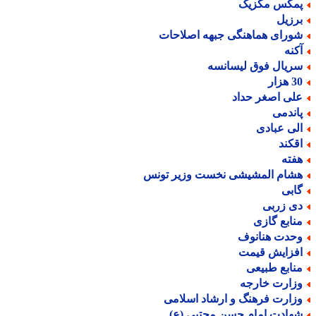
مکس مکزیک
رزیل
ورای هماهنگی جبهه اصلاحات
کنه
ریال فوق لیسانسه
هزار
لی اصغر حداد
اندمی
لی عبادی
قکند
فته
شام المشیشی نخست وزیر تونس
ابی
ی زربی
نابع گازی
حدت هنانوف
فزایش قیمت
نابع طبیعی
زارت خارجه
زارت فرهنگ و ارشاد اسلامی
هادت امام حسن مجتبی (ع)