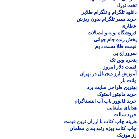
 نوزاد
لود تلگرام و تلگرام طلایی
د ممبر تلگرام بدون ریزش
اری
شگاه لوله و اتصالات
 زنده جام جهانی
مت طلا دست دوم
ر اچ پی
ره وین تک
ت دلار امروز
زش ارز دیجیتال در تهران
ت بار
رین طراحی سایت یزد
د مانیتور استوک
د فالوور پاپ آپ اینستاگرام
یای تبلیغاتی
ید سالت
نه چاپ کتاب با ارزان ترین قیمت
 کتاب ویژه رتبه بندی معلمان
موزیک