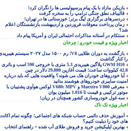
ازیکن مازاد با یک پیام پرسپولیسی ها را نگران کرد!
الیباف نطق جنگی ترامپ را به سخره گرفت
ردسرهای برگزاری لیگ برتر؛ خوزستانی ها در تهران!
مان پرداخت معوقات فروردین و اردیبهشت بازنشستگان اعلام
؟
نتکام در آستانه مذاکرات احتمالی ایران و آمریکا پیام داد
بار ویژه
و قیمت خودرو | چرخان
بازگشت به دوران طلایی V8؛ رم ۱۵۰۰ مدل ۲۰۲۷ سیستم هیبریدی
 کنار گذاشت
GWM H10 پلاگین هیبریدی 5.3 متری با خروجی 590 اسب و باتری
 آغازین 29,880 دلار در چین
یا خودروهای خودران هک می شوند؟ واقعیت هایی که باید درباره
نیت سایبری خودروهای هوشمند بدانید
معرفی Maextro V800 و V680: MPV لوکس هوآوی پشتیبان با
ر ترکیبی و قیمت تا 1.016 میلیون یوان
ه غول خودروسازی کشور همچنان در زیان!
بار ویژه
تک ناک
موزش حذف دائمی حساب شبکه های اجتماعی؛ چگونه تمام اکانت
ی خود را دیلیت کنیم؟
هترین اپلیکیشن خرید و فروش طلای آب شده + راهنمای انتخاب