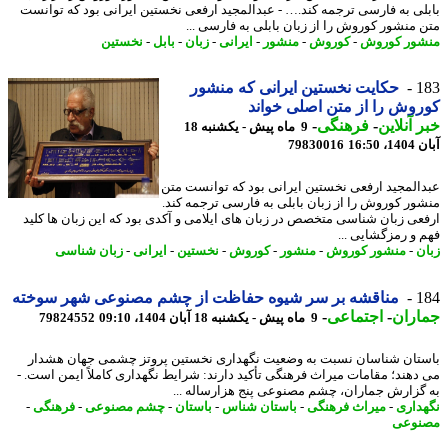
لی به فارسی ترجمه کند.… - عبدالمجید ارفعی نخستین ایرانی بود که توانست
 منشور کوروش را از زبان بابلی به فارسی ...
ور کوروش
-
کوروش
-
منشور
-
ایرانی
-
زبان
-
بابل
-
نخستین
1
حکایت نخستین ایرانی که منشور
وش را از متن اصلی خواند
 آنلاین
-
فرهنگی
-
9 ماه پیش - یکشنبه 18
16:50
79830016
المجید ارفعی نخستین ایرانی بود که توانست متن
ور کوروش را از زبان بابلی به فارسی ترجمه کند.
عی زبان شناسی متخصص در زبان های ایلامی و آکدی بود که این زبان ها کلید
 و رمزگشایی ...
ن
-
منشور کوروش
-
منشور
-
کوروش
-
نخستین
-
ایرانی
-
زبان شناسی
1
مناقشه بر سر شیوه حفاظت از چشم مصنوعی شهر سوخته
اران
-
اجتماعی
-
9 ماه پیش - یکشنبه 18 آبان 1404، 09:10
79824552
ستان شناسان نسبت به وضعیت نگهداری نخستین پروتز چشمی جهان هشدار
دهند؛ مقامات میراث فرهنگی تأکید دارند: شرایط نگهداری کاملاً ایمن است. -
گزارش جماران، چشم مصنوعی پنج هزارساله ...
داری
-
میراث فرهنگی
-
باستان شناس
-
باستان
-
چشم مصنوعی
-
فرهنگی
-
نوعی