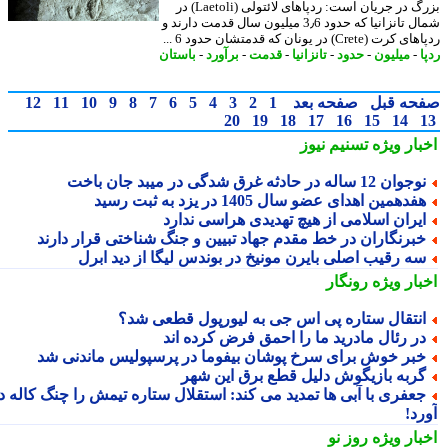
بزرگ در جریان است: ردپاهای لائتولی (Laetoli) در
شمال تانزانیا که حدود 3٫6 میلیون سال قدمت دارند و
 (Crete) در یونان که قدمتشان حدود 6 ...
-
میلیون
-
حدود
-
تانزانیا
-
قدمت
-
برآورد
-
باستان
حه قبل
صفحه بعد
1
2
3
4
5
6
7
8
9
10
11
12
20
19
18
17
16
15
14
بار ویژه
تسنیم نیوز
جوان 12 ساله در حادثه غرق شدگی در میبد جان باخت
فدهمین اهدای عضو سال 1405 در یزد به ثبت رسید
یران اسلامی از هیچ تهدیدی هراسی ندارد
برنگاران در خط مقدم جهاد تبیین و جنگ شناختی قرار دارند
ه رقیب اصلی بایرن مونیخ در بوندس لیگا از دید ابرل
بار ویژه
رونگار
نتقال ستاره پی اس جی به لیورپول قطعی شد؟
ر رئال مادرید ما را احمق فرض کرده اند
بر خوش برای سرخ پوشان بیفوما در پرسپولیس ماندنی شد
ربه بازیگوش دلیل قطع برق این شهر
عفری با آبی ها تمدید می کند: استقلال ستاره تیمش را چنگ کاله در
د!
بار ویژه
روز نو