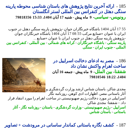
1
ارائه آخرین نتایج پژوهش های باستان شناسی محوطه پارینه
ی دهتل در کنفرانس بین المللی لستر انگلستان
نویس
-
سیاسی
-
9 ماه پیش - شنبه 17 آبان 1404، 15:33
79818356
55 17 آبان 1404 باشگاه خبرنگاران جوان -پژوهش پارینه سنگی دهتل در جنوب
ایران با عنوان «صنایع مرکب 08:55 17 آبان 1404 باشگاه خبرنگاران جوان
وهش پارینه سنگی دهتل در جنوب ایران با عنوان «صنایع ...
ینه سنگی
-
باشگاه خبرنگاران
-
کرانه های شمالی
-
بین المللی
-
کنفرانس بین
للی
-
جنوب ایران
-
سنگی
1
مصر به ادعای دخالت اسراییل در
ت اهرام واکنش نشان داد
نا
-
بین الملل
-
9 ماه پیش - جمعه 16 آبان
79810546
1404
ی شاکر، باستان شناس ارشد وزارت گردشگری و
ر باستانی مصر، اظهارات ادی کوهن، روزنامه نگار
اییلی در مورد دخالت رژیم صهیونیستی در ساخت اهرام را مورد انتقاد قرار
. - شفقنا- مجدی شاکر،
اییل
-
رژیم صهیونیستی
-
وزارت گردشگری
-
باستان
-
روزنامه نگار
-
آثار
تانی
-
باستان شناس
1
کشف نگاره باستانی کماندار ساسانی در مرودشت + تصاویر