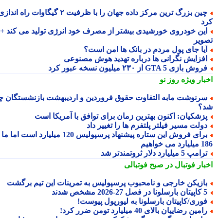
چین بزرگ ترین مرکز داده جهان را با ظرفیت ۲ گیگاوات راه اندازی
د
ین خودروی خورشیدی بیشتر از مصرف خود انرژی تولید می کند +
ویر
یا جای پول مردم در بانک ها امن است؟
فزایش نگرانی ها درباره تهدید هوش مصنوعی
وش بازی GTA 5 از ۲۳۰ میلیون نسخه عبور کرد
بار ویژه
روز نو
رنوشت مابه التفاوت حقوق فروردین و اردیبهشت بازنشستگان چه
؟
زشکیان: اکنون بهترین زمان برای توافق با آمریکا است
ولت مسیر فیلتر پلتفرم ها را تغییر داد
برای فروش این ستاره پیشنهاد پرسپولیس 120 میلیارد است اما ما
می خواهیم
امپ 5 میلیارد دلار ثروتمندتر شد
بار فوتبال در صبح فوتبالی
ازیکن خارجی و نامحبوب پرسپولیس به تمرینات این تیم برگشت
ارسلونا در فصل 27-2026 مشخص شدند
وری/کاپیتان بارسلونا به لیورپول پیوست!
امین رضاییان بالای 40 میلیارد تومن ضرر کرد!