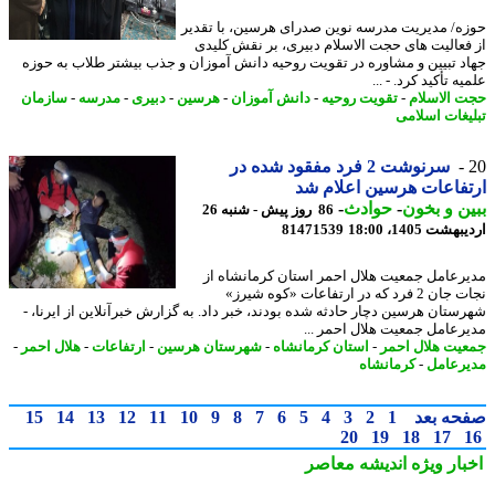
ه/ مدیریت مدرسه نوین صدرای هرسین، با تقدیر
فعالیت های حجت الاسلام دبیری، بر نقش کلیدی
د تبیین و مشاوره در تقویت روحیه دانش آموزان و جذب بیشتر طلاب به حوزه
ه تأکید کرد. - ...
 الاسلام
-
تقویت روحیه
-
دانش آموزان
-
هرسین
-
دبیری
-
مدرسه
-
سازمان
یغات اسلامی
سرنوشت 2 فرد مفقود شده در
فاعات هرسین اعلام شد
ن و بخون
-
حوادث
-
86 روز پیش - شنبه 26
شت 1405، 18:00
81471539
رعامل جمعیت هلال احمر استان کرمانشاه از
نجات جان 2 فرد که در ارتفاعات «کوه شیرز»
ستان هرسین دچار حادثه شده بودند، خبر داد. به گزارش خبرآنلاین از ایرنا، -
رعامل جمعیت هلال احمر ...
یت هلال احمر
-
استان کرمانشاه
-
شهرستان هرسین
-
ارتفاعات
-
هلال احمر
-
رعامل
-
کرمانشاه
حه بعد
1
2
3
4
5
6
7
8
9
10
11
12
13
14
15
20
19
18
17
بار ویژه
اندیشه معاصر