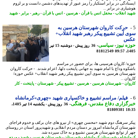
تادگی در برابر استکبار را رمز عبور از تهدیدهای دشمن دانست و بر لزوم
اری در برابر ...
د انقلاب
-
محفل انس با قرآن
-
هرسین
-
انس با قرآن
-
رهبر
-
برابر
-
شهید
حرکت کاروان شهرستان هرسین به
 آیین تشییع پیکر رهبر شهید انقلاب+
س
ه نیوز
-
سیاسی
-
36 روز پیش - دوشنبه 15 تیر
81812549
1405
ه/ کاروان هرسینی ها، برای حضور در مراسم
کوه وداع با امام شهید به جهانی پایتخت دلها، اعزام شدند. - حرکت کاروان
ستان هرسین به سوی آیین تشییع پیکر رهبر شهید انقلاب+ عکس حوزه/
ان ...
وان
-
شهرستان هرسین
-
هرسین
-
تشییع پیکر
-
شهرستان
-
پایتخت
-
کار
فیلم/ مراسم تشییع و خاکسپاری شهید «چهری»کرمانشاه
رگزاری دفاع مقدس
-
فرهنگی
-
36 روز پیش - یکشنبه 14 تیر 1405،
81809381
18
ر سرهنگ دوم شهید «محسن چهری» از نیرو های جان برکف و خدوم فراجای
ستان کرمانشاه امروز بر دستان مردم انقلابی و شهیدپرور استان در روستای
 از توابع شهرستان هرسین تشییع و به خاک سپرده شد.
انشاه
-
شهرستان کرمانشاه
-
شهرستان
-
شهرستان هرسین
-
شهید
-
مردم