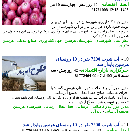
نا
-
اقتصادی
-
40 روز پیش - چهارشنبه 10 تیر
81781008
1405
ر جهاد کشاورزی شهرستان هرسین با پیش بینی
ید حدود یازده هزار تن پیاز در این شهرستان، بر
رت ایجاد واحدهای صنایع تبدیلی برای جلوگیری از خام فروشی این محصول در
 برداشت تاکید کرد.
 بینی
-
شهرستان
-
شهرستان هرسین
-
جهاد کشاورزی
-
صنایع تبدیلی
-
هرسین
لید
آب شرب 7200 نفر در 10 روستای
ین پایدار شد
گزاری بازار
-
اقتصادی
-
42 روز پیش - سه
14، 09:47
81772464
ر امور آب و فاضلاب شهرستان هرسین گفت: با
ای عملیات اصلاح خط انتقال مجتمع آبرسانی
نادرآباد، پایداری آب شرب هفت هزار و 200 نفر در 10 روستای این شهرستان
ین و تقویت شد. - به گزارش بازار ،
ر امور آب و فاضلاب
-
آبرسانی
-
خط انتقال
-
رسانی
-
شهرستان هرسین
-
مع آبرسانی
-
نادرآباد
آب شرب 7200 نفر در 10 روستای هرسین پایدار شد
ا
-
سیاسی
-
42 روز پیش - دوشنبه 8 تیر 1405، 22:10
81770199