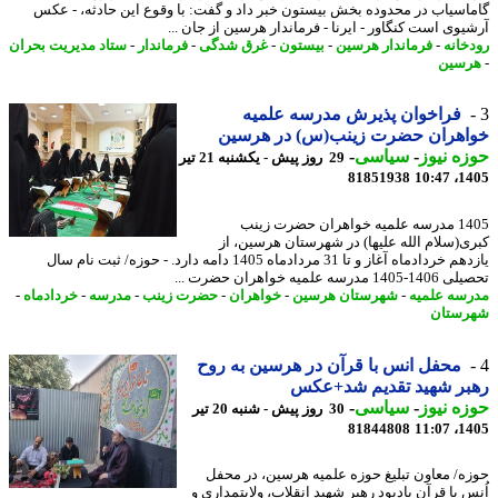
اسیاب در محدوده بخش بیستون خبر داد و گفت: با وقوع این حادثه، - عکس
یوی است کنگاور - ایرنا - فرماندار هرسین از جان ...
خانه
-
فرماندار هرسین
-
بیستون
-
غرق شدگی
-
فرماندار
-
ستاد مدیریت بحران
سین
فراخوان پذیرش مدرسه علمیه
اهران حضرت زینب(س) در هرسین
ه نیوز
-
سیاسی
-
29 روز پیش - یکشنبه 21 تیر
81851938
1405
1405 مدرسه علمیه خواهران حضرت زینب
ی(سلام الله علیها) در شهرستان هرسین، از
یازدهم خردادماه آغاز و تا 31 مردادماه 1405 دامه دارد. - حوزه/ ثبت نام سال
 مدرسه علمیه خواهران حضرت ...
سه علمیه
-
شهرستان هرسین
-
خواهران
-
حضرت زینب
-
مدرسه
-
خردادماه
-
ستان
محفل انس با قرآن در هرسین به روح
بر شهید تقدیم شد+عکس
ه نیوز
-
سیاسی
-
30 روز پیش - شنبه 20 تیر
81844808
1405
ه/ معاون تبلیغ حوزه علمیه هرسین، در محفل
س با قرآن یادبود رهبر شهید انقلاب، ولایتمداری و