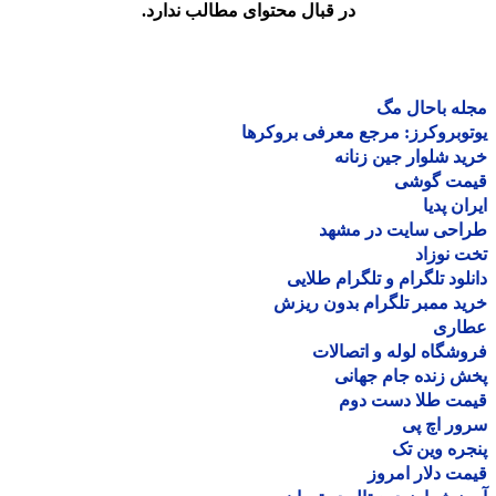
در قبال محتوای مطالب ندارد.
ه باحال مگ
وبروکرز: مرجع معرفی بروکرها
د شلوار جین زنانه
مت گوشی
ان پدیا
احی سایت در مشهد
 نوزاد
لود تلگرام و تلگرام طلایی
د ممبر تلگرام بدون ریزش
اری
شگاه لوله و اتصالات
 زنده جام جهانی
مت طلا دست دوم
ر اچ پی
ره وین تک
ت دلار امروز