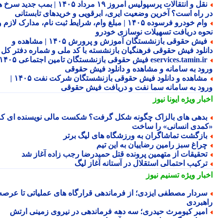
نقل و انتقالات پرسپولیس امروز ۱۹ مرداد ۱۴۰۵ | بمب جدید سرخ ها
 راه است؟ آخرین وضعیت ایری، ابرقویی و خریدهای تابستانی
وام خودرو فرسوده ۱۴۰۵ | مبلغ وام، شرایط ثبت نام، مدارک لازم و
وه دریافت تسهیلات نوسازی خودرو
فیش حقوقی بازنشستگان آموزش و پرورش ۱۴۰۵ | مشاهده و
نلود فیش حقوقی فرهنگیان بازنشسته با کد ملی و شماره دفتر کل
eservices.tamin.ir فیش حقوقی بازنشستگان تامین اجتماعی ۱۴۰۵ |
ود به سامانه و مشاهده و دانلود فیش حقوقی
مشاهده و دانلود فیش حقوقی بازنشستگان شرکت نفت ۱۴۰۵ |
ود به سامانه سما نفت و دریافت فیش حقوقی
بار ویژه
ایونا نیوز
دهی های بالزاک چگونه شکل گرفت؟ شکست مالی نویسنده ای که
مدی انسانی» را ساخت
ازگشت تماشاگران به ورزشگاه های لیگ برتر
راغ سبز رامین رضاییان به این تیم
حقیقات از متهمین پرونده قتل حمیدرضا رجب زاده آغاز شد
رکیب احتمالی استقلال در آستانه آغاز لیگ
بار ویژه
تسنیم نیوز
ردار مصطفی ایزدی؛ از فرماندهی قرارگاه های عملیاتی تا عرصه
هبردی
میر کیومرث حیدری؛ سه دهه فرماندهی در نیروی زمینی ارتش