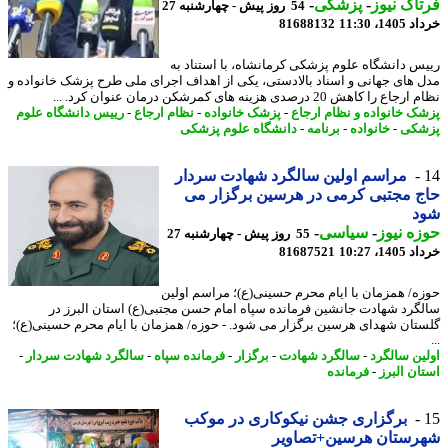
اک نیوز
-
پزشکی
-
54 روز پیش - چهارشنبه 27
14، 11:30
81688132
س دانشگاه علوم پزشکی کرمانشاه، با استناد به
 های جهانی و اسناد بالادستی، یکی از اهداف اجرای ملی طرح پزشک خانواده و
 را کاهش 20 درصدی هزینه های کمرشکن درمان عنوان کرد. ...
ک خانواده و نظام ارجاع
-
پزشک خانواده
-
نظام ارجاع
-
رییس دانشگاه علوم
شکی
-
خانواده
-
برنامه
-
دانشگاه علوم پزشکی
مراسم اولین سالگرد شهادت سردار
 مجتبی کرمی در هرسین برگزار می
د
ه نیوز
-
سیاسی
-
55 روز پیش - چهارشنبه 27
14، 10:27
81687521
ه/ همزمان با ایام محرم حسینی(ع)؛ مراسم اولین
گرد شهادت جانشین فرمانده سپاه امام حسن مجتبی(ع) استان البرز در
تان شهدای هرسین برگزار می شود. - حوزه/ همزمان با ایام محرم حسینی(ع)؛
ین سالگرد
-
سالگرد شهادت
-
برگزار
-
فرمانده سپاه
-
سالگرد شهادت سردار
-
ان البرز
-
فرمانده
برگزاری جشن نیکوکاری در موکب
رستان هرسین+تصاویر