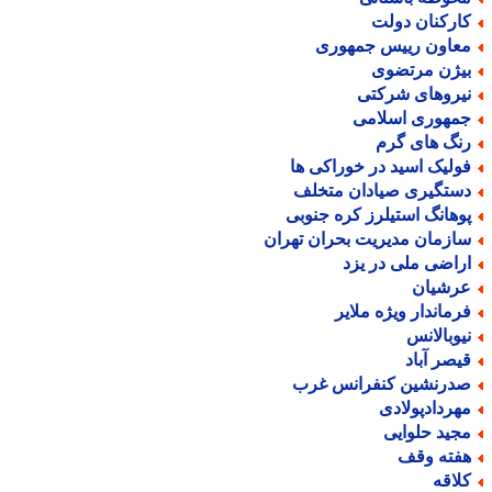
ارکنان دولت
عاون رییس جمهوری
یژن مرتضوی
یروهای شرکتی
مهوری اسلامی
نگ های گرم
ولیک اسید در خوراکی ها
ستگیری صیادان متخلف
وهانگ استیلرز کره جنوبی
ازمان مدیریت بحران تهران
راضی ملی در یزد
رشیان
رماندار ویژه ملایر
یوبالانس
یصر آباد
درنشین کنفرانس غرب
هردادپولادی
جید حلوایی
فته وقف
لاقه