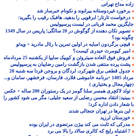
ه مداح تهرانی
رخورد غیردوستانه بیرانوند و نکونام خبرساز شد
رخواست تارتار؛ ابرقویی را بدهید، هافبک رقیب را بگیرید/
گزین محمد قربانی در لیست پرسپولیس
تصویر تکان دهنده از گوگوش در 20 سالگی؛ پاریس در سال 1349
نه بود؟
یچی برگردون امباپه در اولین تمرین با رئال مادرید + ویدئو
میر کیومرث حیدری کیست؟
روش فوق العاده سیتروئن و کوییک سایپا از یکشنبه 25 مردادماه
شت پرده منتفی شدن بازگشت رامین رضاییان به پرسپولیس
جدول قطعی برق شهرکرد، لردگان و بروجن فردا سه شنبه 20
مرداد 1405 +برنامه خاموشی فلارد، فارسان، فرخشهر، سامان و...
ارمحال و بختیاری )
ولد لاکچری همسر سلنا گومز در یک رستوران 200 ساله + عکس
بینید| انتقاد محسن رضایی از سعید جلیلی: مگر می شود کشور را
شعار دادن اداره کرد!
ین بنرها در تهران جنجالی شدند
وزستان لرزید
درکی که ثابت می کند بیژن مرتضوی در ایران بوده
د را بالا می برد