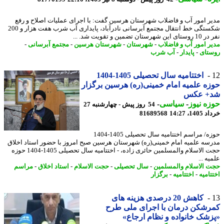
ر امور آب و فاضلاب شهرستان هرسین گفت: با اجرای عملیات اصلاح و رفع
شکستگی خط انتقال مجتمع آبرسانی نادرآباد، پایداری آب شرب هفت هزار و 200
رستان تضمین و تقویت شد. ...
ر امور آب و فاضلاب
-
شهرستان
-
شهرستان هرسین
-
مجتمع آبرسانی
-
تای
-
پایدار
-
آب شرب
اختتامیه سال تحصیلی 1405-1404
ه علمیه امام خمینی(ره) هرسین برگزار
+ عکس
ه نیوز
-
سیاسی
-
54 روز پیش - چهارشنبه 27
14، 14:27
81689568
حوزه/ مراسم اختتامیه سال تحصیلی 1405-1404
سه علمیه امام خمینی(ره) شهرستان هرسین صبح امروز با حضور استاد اخلاق
حجت الاسلام والمسلمین حائری زاده، - اختتامیه سال تحصیلی 1405-1404 حوزه
ه ...
 الاسلام والمسلمین
-
سال تحصیلی
-
حجت الاسلام
-
استاد اخلاق
-
مراسم
امیه
-
اختتامیه
-
برگزار
کاهش 20 درصدی هزینه های
شکن درمان با اجرای ملی طرح
شک خانواده و نظام ارجاع»