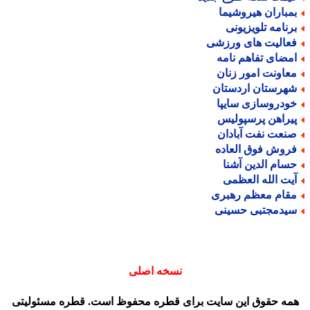
مباران هیروشیما
رنامه تلویزیونی
عالیت های ورزشی
مضای تفاهم نامه
عاونت امور زنان
هرستان اردستان
ودروسازی سایپا
یراهن پرسپولیس
نعت نفت آبادان
روش فوق العاده
سام الدین آشنا
یت الله العظمی
قام معظم رهبری
یدمجتبی حسینی
نسخه اصلی
مه حقوق این سایت برای قطره محفوظ است. قطره مسئولیتی