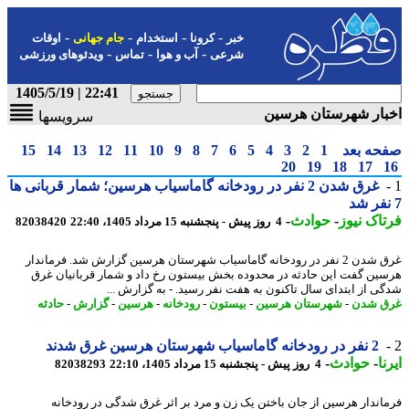
-
-
-
-
خبر
کرونا
استخدام
جام جهانی
اوقات
-
-
-
شرعی
آب و هوا
تماس
ویدئوهای ورزشی
22:41 | 1405/5/19
ار شهرستان هرسین
سرویسها
حه بعد
1
2
3
4
5
6
7
8
9
10
11
12
13
14
15
20
19
18
17
غرق شدن 2 نفر در رودخانه گاماسیاب هرسین؛ شمار قربانی ها
اک نیوز
-
حوادث
-
4 روز پیش - پنجشنبه 15 مرداد 1405، 22:40
82038420
غرق شدن 2 نفر در رودخانه گاماسیاب شهرستان هرسین گزارش شد. فرماندار
ین گفت این حادثه در محدوده بخش بیستون رخ داد و شمار قربانیان غرق
ی از ابتدای سال تاکنون به هفت نفر رسید. - به گزارش ...
 شدن
-
شهرستان هرسین
-
بیستون
-
رودخانه
-
هرسین
-
گزارش
-
حادثه
2 نفر در رودخانه گاماسیاب شهرستان هرسین غرق شدند
ا
-
حوادث
-
4 روز پیش - پنجشنبه 15 مرداد 1405، 22:10
82038293
اندار هرسین از جان باختن یک زن و مرد بر اثر غرق شدگی در رودخانه