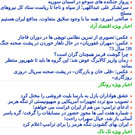
رواز جنگنده های سوخو در آسمان سوریه
رلشکر علی عبداللهی؛ از سپاه و ناجا تا ریاست ستاد کل نیروهای
لح
الحی امیری: همه ما با وجود سلایق متفاوت، مدافع ایران هستیم
بار ویژه
اقتصاد آزاد
کس| تصویری از تمرین نظامی توپچی ها در دوران قاجار
کس| «مهران غفوریان» در حال ناهار خوردن در پشت صحنه جنگ
7
را گوشت قرمز همچنان گران است؟
مان واریز کالابرگ عوض شد؛ این گروه ها باید تا شهریور منتظر
نند
کس| «قلی خان و بازرگان» در پشت صحنه سریال «روزی
زگاری»
بار ویژه
رونگار
شق هواداران بازل به بارسا بلیت فروشی را مختل کرد
صویب منع تردد تجهیزات آمریکایی و صهیونیستی از تنگه هرمز
دعای ترامپ: من هم از ایران غرامت می خواهم!
ماره هفت آبی ها مجوز حضور در مسابقات را گرفت/ گره یاسر
انی باز شد، خیال سهراب راحت!
یران بهای گشودن تنگه هرمز را برای ترامپ اعلام کرد
بار ویژه
تک ناک