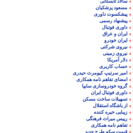
الاد تابستانی
سعود پزشکیان
یشکسوت داوری
یشنهاد رسمی
اوری فوتبال
یران و عراق
یران خودرو
یروی شرکتی
یروی زمینی
لار آمریکا
ساب کاربری
میر سرتیپ کیومرث حیدری
مضای تفاهم نامه همکاری
روه خودروسازی سایپا
اوری فوتبال ایران
سهیلات ساخت مسکن
ز باشگاه استقلال
یبایی خیره کننده
ییس میراث فرهنگی
فاهم نامه همکاری
یمت سکه طرح جدید