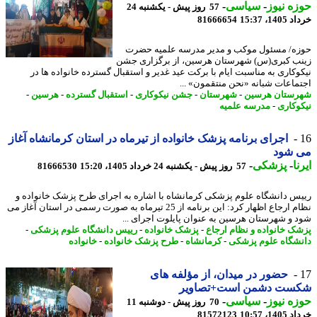
ه نیوز
-
سیاسی
-
57 روز پیش - یکشنبه 24
14، 15:37
81666654
ه/ مسئول موکب و مدیر مدرسه علمیه حضرت
ب کبری(س) شهرستان هرسین، از برگزاری جشن
وکاری به مناسبت ایام با برکت عید غدیر و استقبال گسترده خانواده ها در
ماعات شبانه «نحن منتقمون» ...
ستان هرسین
-
شهرستان
-
جشن نیکوکاری
-
استقبال گسترده
-
هرسین
-
وکاری
-
مدرسه علمیه
اجرای برنامه پزشک خانواده از تیرماه در استان کرمانشاه آغاز
 شود
ا
-
پزشکی
-
57 روز پیش - یکشنبه 24 خرداد 1405، 15:20
81666530
س دانشگاه علوم پزشکی کرمانشاه با اشاره به اجرای طرح پزشک خانواده و
نظام ارجاع اظهار کرد: این برنامه از 25 تیرماه به صورت رسمی در استان آغاز می
 و شهرستان هرسین به عنوان پایلوت اجرای ...
ک خانواده و نظام ارجاع
-
پزشک خانواده
-
رییس دانشگاه علوم پزشکی
-
شگاه علوم پزشکی
-
کرمانشاه
-
طرح پزشک خانواده
-
خانواده
حضور در میدان، از مؤلفه های
ست دشمن است+تصاویر
ه نیوز
-
سیاسی
-
70 روز پیش - دوشنبه 11
14، 10:57
81572123