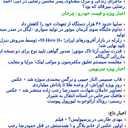
اجرای زندگی و مرگ مشکوک پسر محسن رضایی در دبی؛ احمد
ایی میرقائد که بود؟
بار ویژه
و قیمت خودرو | چرخان
یپا حدود ۳۶ هزار دستگاه از تعهدات خود را کاهش داد
داوم جایگاه سوم کرمان موتور در تولید سواری / ایگل در صدر سبد
ید
زلزله در بازار آفرودرهای ایران؛ «M-Hero II» توسط سروش دیزل
ید نهایی شد!
درت نمایی آرتا تاک موتور؛ صدور گواهی تایید نوع برای دو نسخه از
زراتی گریکاله
قایسه سیستم تعلیق مکفرسون و مولتی لینک؛ مزایا و معایب
بار ویژه
سرنویس
اب صمیمی الناز حبیبی و نرگس محمدی سوژه شد + عکس
وز ویژه کوراش: از وعده طلا تا پاداش میلیاردی
صاویر عاملان شهادت حمیدرضا رجب زاده منتشر شد + عکس
افبک سرخابی در آستانه انتقال به شیراز
سمی: رونالد آرائوخو به لیورپول پیوست
ار داغ:
هدی طارمی در پرسپولیس؟ + فیلم
اولین عکس از خانم بلاگر و 5 همدستش در قتل حمیدرضا رجب