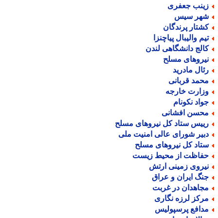
ینب جعفری
هر سیس
شتار پرندگان
یم والیبال پیاچنزا
الج دانشگاهی لندن
یروهای مسلح
ئال مادرید
حمد قربانی
زارت خارجه
واد نکونام
حسن افشانی
ییس ستاد کل نیروهای مسلح
بیر شورای عالی امنیت ملی
تاد کل نیروهای مسلح
فاظت از محیط زیست
یروی زمینی ارتش
نگ ایران و عراق
جاهدان در غربت
رکز لرزه نگاری
دافع پرسپولیس