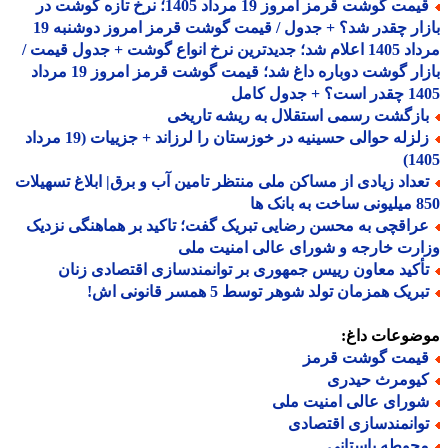
قیمت گوشت قرمز امروز 19 مرداد 1405؛ نرخ تازه گوشت در
بازار چقدر شد؟ + جدول / قیمت گوشت قرمز امروز دوشنبه 19
مرداد 1405 اعلام شد؛ جدیدترین نرخ انواع گوشت + جدول قیمت /
بازار گوشت دوباره داغ شد؛ قیمت گوشت قرمز امروز 19 مرداد
؟ + جدول کامل
ازگشت رسمی استقلال به ریشه تاریخی
زلزله حوالی حسینیه در خوزستان را لرزاند + جزییات (19 مرداد
14
عداد زیادی از مساکن ملی منتظر تامین آب و برق| ابلاغ تسهیلات
ه بانک ها
راقچی به محسن رضایی تبریک گفت؛ تاکید بر هماهنگی نزدیک
رت خارجه و شورای عالی امنیت ملی
أکید معاون رییس جمهوری بر توانمندسازی اقتصادی زنان
ریک همزمان تولد شوهر توسط 5 همسر قانونی اش!
ضوعات داغ:
یمت گوشت قرمز
یومرث حیدری
ورای عالی امنیت ملی
وانمندسازی اقتصادی
حوطه باستانی