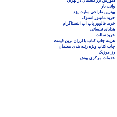
زش ارز دیجیتال در تهران
ت بار
رین طراحی سایت یزد
د مانیتور استوک
د فالوور پاپ آپ اینستاگرام
یای تبلیغاتی
ید سالت
نه چاپ کتاب با ارزان ترین قیمت
 کتاب ویژه رتبه بندی معلمان
موزیک
مات مرکزی بوش