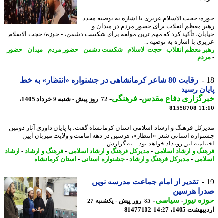
ه/ حجت الاسلام عزیزی با اشاره به توصیه مجدد
ر معظم انقلاب برای حضور مردم در میدان و
بان، تأکید کرد که مهم ترین مولفه برای شکست دشمن، - حوزه/ حجت الاسلام
زی با اشاره به توصیه ...
ر معظم انقلاب
-
حجت الاسلام
-
شکست دشمن
-
حضور مردم
-
میدان
-
حضور
دم
رقابت 80 شاعر کرمانشاهی در جشنواره «انتظار» به خط
ان رسید
رگزاری دفاع مقدس
-
فرهنگی
-
72 روز پیش - شنبه 9 خرداد 1405،
81558708
11
رکل فرهنگ و ارشاد اسلامی استان کرمانشاه گفت: با پایان داوری آثار دومین
واره استانی شعر «انتظار»، هرسین در دهه امامت و ولایت میزبان آیین
امیه این رویداد خواهد بود. - به گزارش ...
نگ و ارشاد اسلامی
-
مدیرکل فرهنگ و ارشاد اسلامی
-
فرهنگ و ارشاد
-
ارشاد
امی
-
مدیرکل فرهنگ و ارشاد
-
جشنواره استانی
-
استان کرمانشاه
تقدیر از امام جماعت مدرسه نوین
را هرسین
ه نیوز
-
سیاسی
-
85 روز پیش - یکشنبه 27
شت 1405، 14:27
81477102