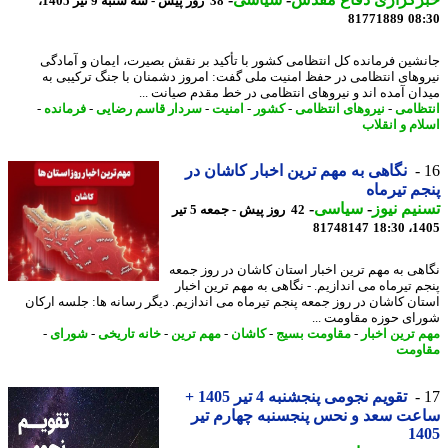
38 روز پیش - سه شنبه 9 تیر 1405،
81771889
08
شین فرمانده کل انتظامی کشور با تأکید بر نقش بصیرت، ایمان و آمادگی
وهای انتظامی در حفظ امنیت ملی گفت: امروز دشمنان با جنگ ترکیبی به
ان آمده اند و نیروهای انتظامی در خط مقدم صیانت ...
ظامی
-
نیروهای انتظامی
-
کشور
-
امنیت
-
سردار قاسم رضایی
-
فرمانده
-
ام و انقلاب
نگاهی به مهم ترین اخبار کاشان در
م تیرماه
یم نیوز
-
سیاسی
-
42 روز پیش - جمعه 5 تیر
81748147
1405
هی به مهم ترین اخبار استان کاشان در روز جمعه
م تیرماه می اندازیم. - نگاهی به مهم ترین اخبار
ان کاشان در روز جمعه پنجم تیرماه می اندازیم. دیگر رسانه ها: جلسه ارکان
ای حوزه مقاومت ...
 ترین اخبار
-
مقاومت بسیج
-
کاشان
-
مهم ترین
-
خانه تاریخی
-
شورای
-
ومت
تقویم نجومی پنجشنبه 4 تیر 1405 +
ت سعد و نحس پنجسنبه چهارم تیر
14