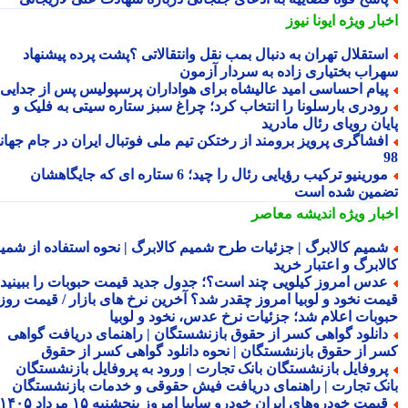
بار ویژه
ایونا نیوز
ستقلال تهران به دنبال بمب نقل وانتقالاتی ؟پشت پرده پیشنهاد
راب بختیاری زاده به سردار آزمون
یام احساسی امید عالیشاه برای هواداران پرسپولیس پس از جدایی
ودری بارسلونا را انتخاب کرد؛ چراغ سبز ستاره سیتی به فلیک و
یان رویای رئال مادرید
فشاگری پرویز برومند از رختکن تیم ملی فوتبال ایران در جام جهانی
مورینیو ترکیب رؤیایی رئال را چید؛ 6 ستاره ای که جایگاهشان
مین شده است
بار ویژه
اندیشه معاصر
میم کالابرگ | جزئیات طرح شمیم کالابرگ | نحوه استفاده از شمیم
لابرگ و اعتبار خرید
دس امروز کیلویی چند است؟؛ جدول جدید قیمت حبوبات را ببینید /
مت نخود و لوبیا امروز چقدر شد؟ آخرین نرخ های بازار / قیمت روز
وبات اعلام شد؛ جزئیات نرخ عدس، نخود و لوبیا
انلود گواهی کسر از حقوق بازنشستگان | راهنمای دریافت گواهی
ر از حقوق بازنشستگان | نحوه دانلود گواهی کسر از حقوق
روفایل بازنشستگان بانک تجارت | ورود به پروفایل بازنشستگان
نک تجارت | راهنمای دریافت فیش حقوقی و خدمات بازنشستگان
قیمت خودروهای ایران خودرو سایپا امروز پنجشنبه ۱۵ مرداد ۱۴۰۵ |