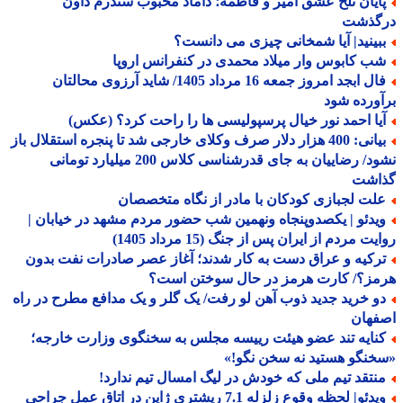
ایان تلخ عشق امیر و فاطمه؛ داماد محبوب سندرم داون
گذشت
بینید| آیا شمخانی چیزی می دانست؟
ب کابوس وار میلاد محمدی در کنفرانس اروپا
فال ابجد امروز جمعه 16 مرداد 1405/ شاید آرزوی محالتان
ورده شود
یا احمد نور خیال پرسپولیسی ها را راحت کرد؟ (عکس)
بیانی: 400 هزار دلار صرف وکلای خارجی شد تا پنجره استقلال باز
نشود/ رضاییان به جای قدرشناسی کلاس 200 میلیارد تومانی
اشت
لت لجبازی کودکان با مادر از نگاه متخصصان
یدئو | یکصدوپنجاه ونهمین شب حضور مردم مشهد در خیابان |
ت مردم از ایران پس از جنگ (15 مرداد 1405)
رکیه و عراق دست به کار شدند؛ آغاز عصر صادرات نفت بدون
مز؟/ کارت هرمز در حال سوختن است؟
و خرید جدید ذوب آهن لو رفت/ یک گلر و یک مدافع مطرح در راه
فهان
نایه تند عضو هیئت رییسه مجلس به سخنگوی وزارت خارجه؛
نگو هستید نه سخن نگو!»
نتقد تیم ملی که خودش در لیگ امسال تیم ندارد!
دئو| لحظه وقوع زلزله 7.1 ریشتری ژاپن در اتاق عمل جراحی