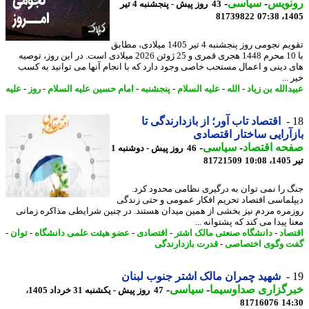
نویس
-
سیاسی
-
43 روز پیش - پنجشنبه 4 تیر
81739822
1405
تقویم نجومی روز پنجشنبه 4 تیر 1405 میلادی، مطابق
با 10 محرم 1448 هجری قمری و 25 ژوئن 2026 میلادی است. در این روز، توصیه
 دینی و اعمال مستحب خاصی وجود دارد که با انجام آنها می توانید به کسب
...
الله بن زیاد
-
الله
-
علیه السلام
-
پنجشنبه
-
امام حسین علیه السلام
-
روز
-
علیه
اقتصاد تاب آور؛ از بازدارندگی تا
آرایی ساختار اقتصادی
حه اقتصاد
-
سیاسی
-
46 روز پیش - دوشنبه 1
1
81721509
 را نمی توان به درگیری نظامی محدود کرد.
لماسی اقتصاد تحریم افکار عمومی و حتی زندگی
مره مردم نیز بخشی از همین میدان هستند. در چنین شرایطی مذاکره زمانی
 پیدا می کند که پشتوانه ...
صاد
-
دانشگاه صنعتی مالک اشتر
-
اقتصادی
-
عضو هیئت علمی دانشگاه
-
توان
-
 وگوی اختصاصی
-
قدرت بازدارندگی
شهید چمران مالک اشتر جنوب لبنان
رگزاری صداوسیما
-
سیاسی
-
47 روز پیش - یکشنبه 31 خرداد 1405،
81716076
14