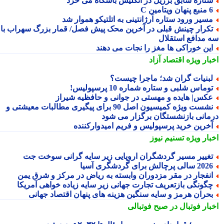
تاره سابق برزیل در انگلیس باشگاه می خرد
 پنهان ویتامین C
سیر ورود ستاره آرژانتینی به اتلتیکو هموار شد
کرار چینش قبلی در آخرین محک پیش فصل/ قمار بزرگ سهراب با
 مدافع استقلال
ین خوراکی ها مغز را نجات می دهند
بار ویژه
اقتصاد آزاد
بنیات گران شد؛ ماجرا چیست؟
وماس شلبی و ستاره شماره 10 پرسپولیس!
کس| هایده و مهستی در جوانی و حافظیه شیراز
نشست ویژه کمیسیون اصل 90 برای پیگیری مطالبات معیشتی و
مانی بازنشستگان برگزار می شود
خرین خرید پرسپولیس و فریم امیدوارکننده
بار ویژه
تسنیم نیوز
غییر مسیر گردشگران اروپایی زیر سایه گرانی سوخت جت
2 سالی پرچالش برای گردشگری آسیا
نفجار در مقر مزدوران وابسته به ریاض در مرکز و شرق یمن
گونگی بازتعریف تجارت جهانی زیر سایه زیاده خواهی آمریکا
حران هرمز و سایه سنگین هزینه های پنهان اقتصاد جهانی
بار فوتبال در صبح فوتبالی