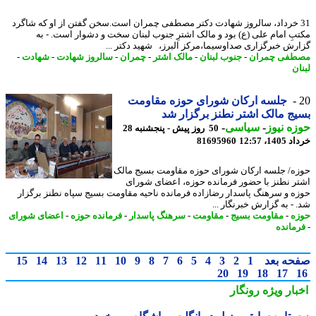
3 خرداد، سالروز شهادت دکتر مصطفی چمران است.سخن گفتن از او که شاگرد
بِ امام علی (ع) بود و مالک اشترِ جنوب لبنان سخت و دشوار است. - به
رش خبرگزاری صداوسیما،مرکز البرز، شهید دکتر ...
فی چمران
-
جنوب لبنان
-
مالک اشتر
-
چمران
-
سالروز شهادت
-
شهادت
-
ن
جلسه ارکان شورای حوزه مقاومت
ج مالک اشتر نطنز برگزار شد
ه نیوز
-
سیاسی
-
50 روز پیش - پنجشنبه 28
14، 12:57
81695960
ه/ جلسه ارکان شورای حوزه مقاومت بسیج مالک
ر نطنز با حضور فرمانده حوزه، اعضای شورای
ه و سرهنگ پاسدار رضازاده فرمانده ناحیه مقاومت بسیج سپاه نطنز برگزار
 - به گزارش خبرنگار ...
ه
-
مقاومت بسیج
-
مقاومت
-
سرهنگ پاسدار
-
فرمانده حوزه
-
اعضای شورای
مانده
حه بعد
1
2
3
4
5
6
7
8
9
10
11
12
13
14
15
20
19
18
17
بار ویژه
رونگار