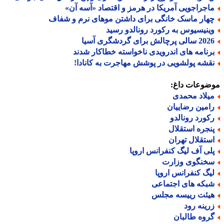
اجراجویی آمریکا در هرمز و اقتصاد «آسه آن»
هار ماسک خانگی برای داشتن موهای نرم و شفاف
ینیسیوس به رکورد رونالدو رسید
الی پرچالش برای گردشگری آسیا
رنامه های اندرویدی ناخواسته خطاکار شدند
قشه پولشویی در پوشش مهاجرت به کانادا!
ضوعات داغ:
یلاد محمدی
امین رضاییان
کورد رونالدو
نجره استقلال
ستقلال تهران
لی آف لیگ کنفرانس اروپا
خنگوی وزارت
یگ کنفرانس اروپا
بکه های اجتماعی
یئت رییسه مجلس
رینه رود
روه طالبان