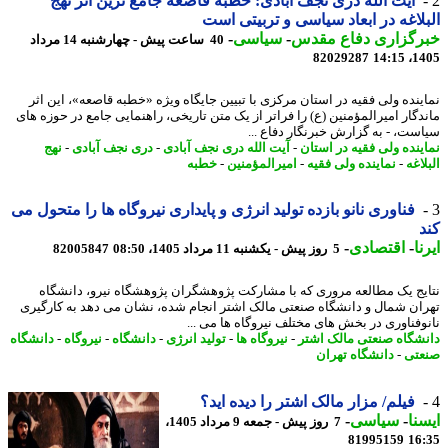
آیت الله دری نجف آبادی: خطبه قاصعه جامع ترین اثر نهج
لاغه در ابعاد سیاسی و تربیتی است
رگزاری دفاع مقدس
-
سیاسی
-
40 ساعت پیش - چهارشنبه 14 مرداد
82029287
1405
ینده ولی فقیه در استان مرکزی با تبیین جایگاه ویژه «خطبه قاصعه»، این اثر
دگار امیرالمؤمنین (ع) را فراتر از یک متن تاریخی، راهنمایی جامع در حوزه های
ست، - به گزارش خبرنگار دفاع ...
ینده ولی فقیه در استان
-
آیت الله دری نجف آبادی
-
دری نجف آبادی
-
نهج
اغه
-
نماینده ولی فقیه
-
امیرالمؤمنین
-
خطبه
فناوری نانو بازده تولید انرژی و پایداری نیروگاه ها را متحول می
ا
-
اقتصادی
-
5 روز پیش - یکشنبه 11 مرداد 1405، 08:50
82005847
یج یک مطالعه مروری که با مشارکت پژوهشگران پژوهشگاه نیرو، دانشگاه
ان شمال و دانشگاه صنعتی مالک اشتر انجام شده، نشان می دهد به کارگیری
وفناوری در بخش های مختلف نیروگاه ها می ...
شگاه صنعتی مالک اشتر
-
نیروگاه ها
-
تولید انرژی
-
دانشگاه
-
نیروگاه
-
دانشگاه
تی
-
دانشگاه تهران
فیلم/ مزار مالک اشتر را دیده اید؟
نا
-
سیاسی
-
7 روز پیش - جمعه 9 مرداد 1405،
81995159
16