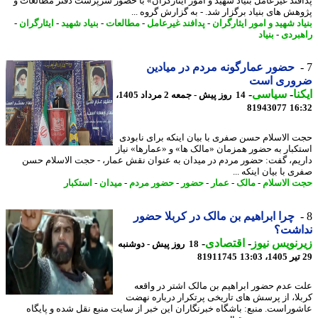
فند غیرعامل بنیاد شهید و امور ایثارگران» با حضور سرپرست دفتر مطالعات و
هش های بنیاد برگزار شد. - به گزارش گروه ...
د شهید و امور ایثارگران
-
پدافند غیرعامل
-
مطالعات
-
بنیاد شهید
-
ایثارگران
-
بردی
-
بنیاد
حضور عمارگونه مردم در میادین
وری است
نا
-
سیاسی
-
14 روز پیش - جمعه 2 مرداد 1405،
81943077
16
 الاسلام حسن صفری با بیان اینکه برای نابودی
کبار به حضور همزمان «مالک ها» و «عمارها» نیاز
یم، گفت: حضور مردم در میدان به عنوان نقش عمار، - حجت الاسلام حسن
 با بیان اینکه ...
 الاسلام
-
مالک
-
عمار
-
حضور
-
حضور مردم
-
میدان
-
استکبار
چرا ابراهیم بن مالک در کربلا حضور
اشت؟
نویس نیوز
-
اقتصادی
-
18 روز پیش - دوشنبه
81911745
 عدم حضور ابراهیم بن مالک اشتر در واقعه
لا، از پرسش های تاریخی پرتکرار درباره نهضت
وراست. منبع: باشگاه خبرنگاران این خبر از سایت منبع نقل شده و پایگاه