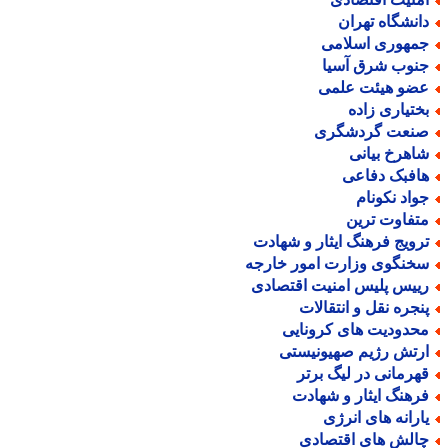
انشگاه تهران
مهوری اسلامی
نوب شرق آسیا
ضو هیئت علمی
ختیاری زاده
نعت گردشگری
اهرخ بیانی
افبک دفاعی
واد نکونام
تفاوت ترین
رویج فرهنگ ایثار و شهادت
خنگوی وزارت امور خارجه
ییس پلیس امنیت اقتصادی
نجره نقل و انتقالات
حدودیت های کرونایی
رتش رژیم صهیونیستی
هرمانی در لیگ برتر
رهنگ ایثار و شهادت
ارانه های انرژی
الش های اقتصادی