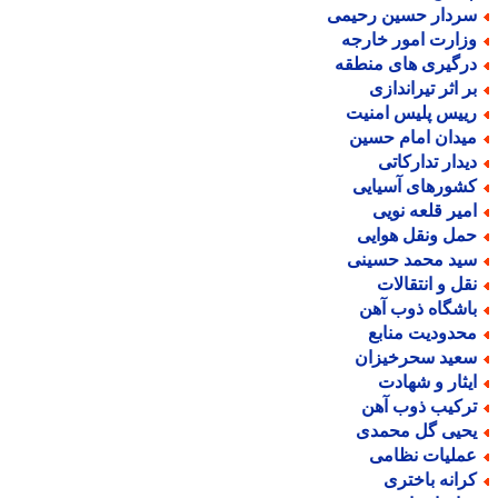
ردار حسین رحیمی
زارت امور خارجه
رگیری های منطقه
ر اثر تیراندازی
ییس پلیس امنیت
یدان امام حسین
یدار تدارکاتی
شورهای آسیایی
میر قلعه نویی
مل ونقل هوایی
ید محمد حسینی
قل و انتقالات
اشگاه ذوب آهن
حدودیت منابع
عید سحرخیزان
یثار و شهادت
رکیب ذوب آهن
حیی گل محمدی
ملیات نظامی
رانه باختری