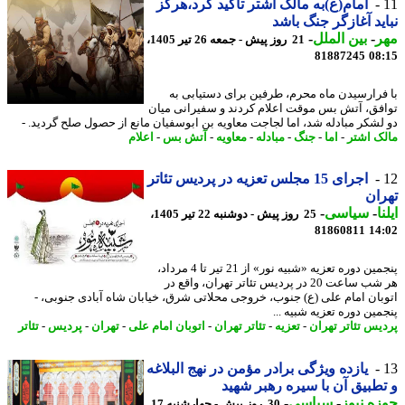
امام(ع)به مالک اشتر تاکید کرد،هرگز
ید آغازگر جنگ باشد
ر
-
بین الملل
-
21 روز پیش - جمعه 26 تیر 1405،
81887245
08
فرارسیدن ماه محرم، طرفین برای دستیابی به
فق، آتش بس موقت اعلام کردند و سفیرانی میان
لشکر مبادله شد، اما لجاجت معاویه بن ابوسفیان مانع از حصول صلح گردید. -
ک اشتر
-
اما
-
جنگ
-
مبادله
-
معاویه
-
آتش بس
-
اعلام
اجرای 15 مجلس تعزیه در پردیس تئاتر
ان
ا
-
سیاسی
-
25 روز پیش - دوشنبه 22 تیر 1405،
81860811
14
پنجمین دوره تعزیه «شبیه نور» از 21 تیر تا 4 مرداد،
هر شب ساعت 20 در پردیس تئاتر تهران، واقع در
بان امام علی (ع) جنوب، خروجی محلاتی شرق، خیابان شاه آبادی جنوبی، -
ین دوره تعزیه شبیه ...
یس تئاتر تهران
-
تعزیه
-
تئاتر تهران
-
اتوبان امام علی
-
تهران
-
پردیس
-
تئاتر
یازده ویژگی برادر مؤمن در نهج البلاغه
طبیق آن با سیره رهبر شهید
ه نیوز
-
سیاسی
-
30 روز پیش - چهارشنبه 17