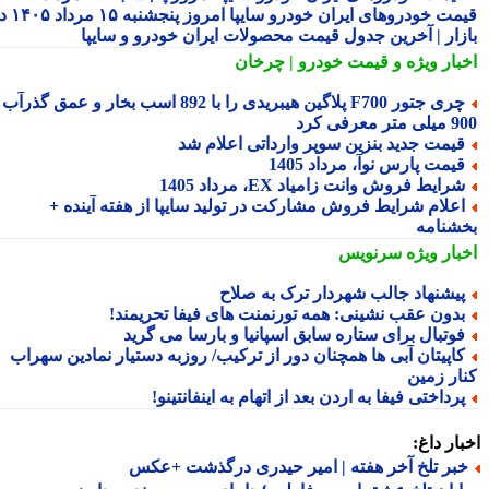
قیمت خودروهای ایران خودرو سایپا امروز پنجشنبه ۱۵ مرداد ۱۴۰۵ در
زار | آخرین جدول قیمت محصولات ایران خودرو و سایپا
بار ویژه
و قیمت خودرو | چرخان
چری جتور F700 پلاگین هیبریدی را با 892 اسب بخار و عمق گذرآب
 معرفی کرد
یمت جدید بنزین سوپر وارداتی اعلام شد
یمت پارس نوآ، مرداد 1405
رایط فروش وانت زامیاد EX، مرداد 1405
علام شرایط فروش مشارکت در تولید سایپا از هفته آینده +
شنامه
بار ویژه
سرنویس
یشنهاد جالب شهردار ترک به صلاح
دون عقب نشینی: همه تورنمنت های فیفا تحریمند!
وتبال برای ستاره سابق اسپانیا و بارسا می گرید
اپیتان آبی ها همچنان دور از ترکیب/ روزبه دستیار نمادین سهراب
ار زمین
رداختی فیفا به اردن بعد از اتهام به اینفانتینو!
ار داغ:
بر تلخ آخر هفته | امیر حیدری درگذشت +عکس