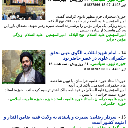
1
81827866
ه/ سخنران حرم مطهر بانوی کرامت گفت:
امیرالمؤمنین علیه السلام در حکمت 289 نهج البلاغه،
ده ویژگی یک برادر مؤمن را برشمرده است. سیره رهبر شهید، مصداق بارز این
گی هاست؛ از ساده زیستی ...
رالمؤمنین علیه السلام
-
نهج البلاغه
-
امیرالمؤمنین
-
علیه السلام
-
ویژگی
-
ن
-
برادر
امام شهید انقلاب، الگوی عینی تحقق
رانی علوی در عصر حاضر بود
ه نیوز
-
سیاسی
-
31 روز پیش - سه شنبه 16
0
81818202
ه/ استاد حوزه علمیه خراسان، با تبیین شاخصه
 حکمرانی اسلامی، تأکید کرد: آنچه
رالمؤمنین(علیه السلام) در عهدنامه مالک اشتر ترسیم کرده اند، - حوزه/ استاد
 علمیه خراسان، با تبیین ...
ه علمیه خراسان
-
استاد حوزه علمیه
-
استاد حوزه
-
حوزه علمیه
-
اسلامی
-
ه
-
حکمرانی
سردار رضایی: بصیرت و پایبندی به ولایت فقیه ضامن اقتدار و
نیت کشور است
رگزاری دفاع مقدس
-
سیاسی
-