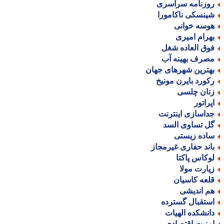
وزنامه سراسری
ینسکی ناکامورا
وسه خوانی
هرام امیری
وق العاده شغل
صرف بهینه آب
هترین شهرهای جهان
کورد بایرن مونیخ
نان چلسی
پراتور
داسازی اینترنت
ل تساوی السد
اده زیستی
اند حفاری غیرمجاز
وکاس پاکتا
یارت مولا
لعه کاسیان
م اندیشی
ستقبال گسترده
انشکده الهیات
منیت اقتصادی