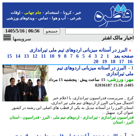
-
-
-
-
خبر
کرونا
استخدام
جام جهانی
اوقات
-
-
-
شرعی
آب و هوا
تماس
ویدئوهای ورزشی
06:56 | 1405/5/16
ار مالک اشتر
سرویسها
البرز در آستانه میزبانی اردوهای تیم ملی تیراندازی
حه بعد
1
2
3
4
5
6
7
8
9
10
11
12
13
14
15
20
19
18
17
البرز در آستانه میزبانی اردوهای تیم
 تیراندازی
ر
-
ورزشی
-
15 ساعت پیش - پنجشنبه 15 مرداد
82036187
1405
 _ سرپرست فدراسیون تیراندازی، با اعلام خبر
مال میزبانی البرز از اردوهای تیم ملی تیر اندازی،
ان البرز را در آستانه تبدیل به یکی از قطب های اصلی این رشته در کشور
ان کرد. سهیل ...
اسیون تیراندازی
-
تیراندازی
-
اردوهای تیم ملی
-
البرز
-
فدراسیون
-
استان
ز
-
استان