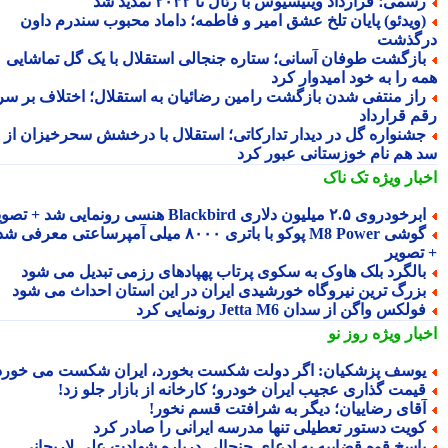
سمی؛ قرارداد وینیسیوس با رئال تا ۲۰۳۲ تمدید شد
ویدئو) پایان تلخ عشق امیر و فاطمه؛ داماد محبوب سندرم داون
گذشت
ازگشت طوفان آسانی؛ ستاره جنجالی استقلال با یک گل تماشایی
ه را به خود امیدوار کرد
از منتفی شدن بازگشت رامین رضائیان به استقلال؛ اختلاف بر سر
م قرارداد
شنواره گل در دیدار تدارکاتی؛ استقلال با درخشش سحرخیزان از
 هم نام خوزستانی عبور کرد
بار ویژه
تک ناک
رخودروی ۲.۵ میلیون دلاری Blackbird هنسی رونمایی شد + تصویر
گوشی M8 Power پوکو با باتری ۸۰۰۰ میلی آمپرساعتی معرفی شد
تصویر
الگرد بلک هاوک به سکوی پرتاب پهپادهای رزمی تبدیل می شود
زرگ ترین نیروگاه خورشیدی ایران در این استان احداث می شود
ولکس واگن از سدان Jetta M6 رونمایی کرد
بار ویژه
روز نو
وسف پزشکیان: اگر دولت شکست بخورد، ایران شکست می خورد
یمت گذاری عجیب ایران خودرو؛ کارخانه از بازار جلو زد!
قای رضاییان؛ دیگر به شرافتت قسم نخور!
ویت دستور تعطیلی تنها مدرسه ایرانی را صادر کرد
اسخ قوه قضاییه به ادعای جنجالی درباره شهادت علی لاریجانی