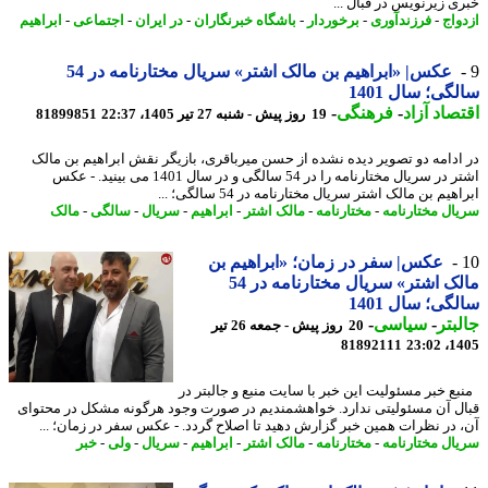
ی زیرنویس در قبال ...
واج
-
فرزندآوری
-
برخوردار
-
باشگاه خبرنگاران
-
در ایران
-
اجتماعی
-
ابراهیم
عکس| «ابراهیم بن مالک اشتر» سریال مختارنامه در 54
گی؛ سال 1401
صاد آزاد
-
فرهنگی
-
19 روز پیش - شنبه 27 تیر 1405، 22:37
81899851
ادامه دو تصویر دیده نشده از حسن میرباقری، بازیگر نقش ابراهیم بن مالک
اشتر در سریال مختارنامه را در 54 سالگی و در سال 1401 می بینید. - عکس
هیم بن مالک اشتر سریال مختارنامه در 54 سالگی؛ ...
ال مختارنامه
-
مختارنامه
-
مالک اشتر
-
ابراهیم
-
سریال
-
سالگی
-
مالک
عکس| سفر در زمان؛ «ابراهیم بن
مالک اشتر» سریال مختارنامه در 54
گی؛ سال 1401
بتر
-
سیاسی
-
20 روز پیش - جمعه 26 تیر
81892111
1405
ع خبر مسئولیت این خبر با سایت منبع و جالبتر در
ل آن مسئولیتی ندارد. خواهشمندیم در صورت وجود هرگونه مشکل در محتوای
 در نظرات همین خبر گزارش دهید تا اصلاح گردد. - عکس سفر در زمان؛ ...
ال مختارنامه
-
مختارنامه
-
مالک اشتر
-
ابراهیم
-
سریال
-
ولی
-
خبر