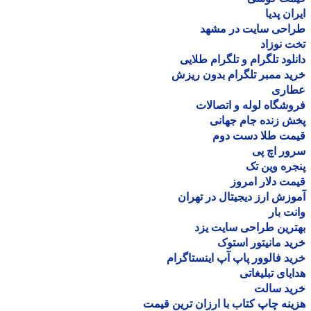
ان پدیا
احی سایت در مشهد
 نوزاد
لود تلگرام و تلگرام طلایی
د ممبر تلگرام بدون ریزش
اری
شگاه لوله و اتصالات
 زنده جام جهانی
مت طلا دست دوم
ر اچ پی
ره وین تک
ت دلار امروز
زش ارز دیجیتال در تهران
ت بار
رین طراحی سایت یزد
د مانیتور استوک
د فالوور پاپ آپ اینستاگرام
یای تبلیغاتی
ید سالت
نه چاپ کتاب با ارزان ترین قیمت