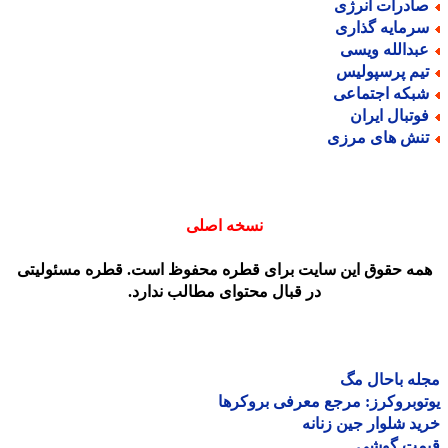
ادرات انرژی
رمایه گذاری
بدالله ویسی
یم پرسپولیس
بکه اجتماعی
وتبال ایران
نش های مرزی
نسخه اصلی
مه حقوق این سایت برای قطره محفوظ است. قطره مسئولیتی
در قبال محتوای مطالب ندارد.
ه باحال مگ
وبروکرز: مرجع معرفی بروکرها
د شلوار جین زنانه
مت گوشی