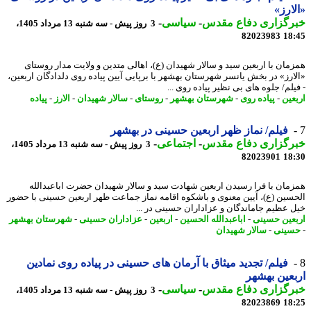
ارز»
رگزاری دفاع مقدس
-
سیاسی
-
3 روز پیش - سه شنبه 13 مرداد 1405،
82023983
18
مان با اربعین سید و سالار شهیدان (ع)، اهالی متدین و ولایت مدار روستای
ارز» در بخش یانسر شهرستان بهشهر با برپایی آیین پیاده روی دلدادگان اربعین،
لم/ جلوه های بی نظیر پیاده روی ...
عین
-
پیاده روی
-
شهرستان بهشهر
-
روستای
-
سالار شهیدان
-
الارز
-
پیاده
فیلم/ نماز ظهر اربعین حسینی در بهشهر
رگزاری دفاع مقدس
-
اجتماعی
-
3 روز پیش - سه شنبه 13 مرداد 1405،
82023901
18
مان با فرا رسیدن اربعین شهادت سید و سالار شهیدان حضرت اباعبدالله
سین (ع)، آیین معنوی و باشکوه اقامه نماز جماعت ظهر اربعین حسینی با حضور
 عظیم جاماندگان و عزاداران حسینی در ...
عین حسینی
-
اباعبدالله الحسین
-
اربعین
-
عزاداران حسینی
-
شهرستان بهشهر
ینی
-
سالار شهیدان
فیلم/ تجدید میثاق با آرمان های حسینی در پیاده روی نمادین
عین بهشهر
رگزاری دفاع مقدس
-
سیاسی
-
3 روز پیش - سه شنبه 13 مرداد 1405،
82023869
18