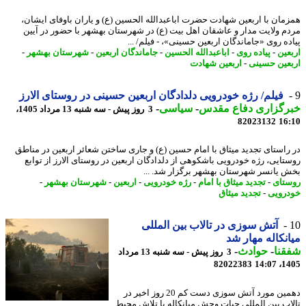
مان با اربعین شهادت حضرت اباعبدالله الحسین (ع) و یاران باوفای ایشان،
م ولایت مدار و عاشقان اهل بیت (ع) در شهرستان بهشهر با حضور در آیین
ده روی «جاماندگان اربعین حسینی»، - فیلم/ ...
عین
-
پیاده روی
-
اباعبدالله الحسین
-
جاماندگان اربعین
-
شهرستان بهشهر
-
عین حسینی
-
اربعین شهادت
فیلم/ رژه خودرویی دلدادگان اربعین حسینی در روستای الارز
رگزاری دفاع مقدس
-
سیاسی
-
3 روز پیش - سه شنبه 13 مرداد 1405،
82023132
16
راستای تجدید میثاق با امام حسین (ع) و جاری ساختن شعائر اربعین در مناطق
تایی، رژه خودرویی باشکوهی از دلدادگان اربعین در روستای الارز از توابع
 یانسر شهرستان بهشهر برگزار شد. ...
تای
-
تجدید میثاق با امام
-
رژه خودرویی
-
اربعین
-
شهرستان بهشهر
-
رویی
-
تجدید میثاق
آتش سوزی در تالاب بین المللی
نکاله مهار شد
نا
-
حوادث
-
3 روز پیش - سه شنبه 13 مرداد
82022383
1405
دهمین مورد آتش سوزی دست کم 20 روز اخیر در
اب بین المللی حیات وحش میانکاله با تلاش محیط