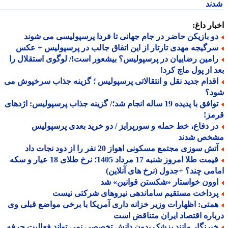
ند
ار داغ:
و بازیکن حاضر در جام جهانی تا فردا پرسپولیسی می شوند
رگیجه مهدی تارتار از این اتفاق جالب در پرسپولیس + عکس
امین رضاییان در پرسپولیس؟ بیشعور است!/ لوگوی استقلال را
 از پول ماچ کرد!
قدام جدید نقل و انتقالاتی پرسپولیس ؛ گزینه جذاب سرخپوش می
د؟
توافق با پدیده 19 ساله انجام شد؛/ گزینه جذاب پرسپولیس: اژدهای
مز!
ر دفاع، خط حمله و سورپرایز / دو خرید بعدی پرسپولیس
خص شدند
ش سوزی مجتمع مسکونی اهواز 20 نفر را از دود نجات داد
قیمت طلا امروز شنبه 17 مرداد 1405؛ نرخ طلای 18 عیار و سکه
می چند؟ +جدول (نرخ های آنلاین)
وون خواستار «شکستن قوانین» شد
رداخت مستقیم ساماندهی نیروهای شرکتی نیست
متی: اظهارات وزیر خزانه داری آمریکا با برخی مواضع قبلی وی
اره اقتصاد ایران متناقض است
برنگار مانند پزشک بدون دانش تخصصی نمی تواند فعالیت حرفه