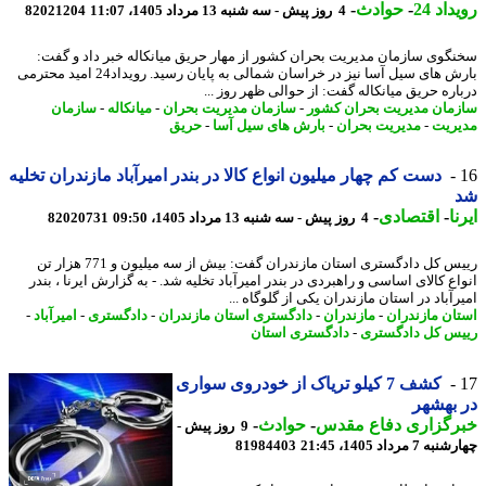
اد 24
-
حوادث
-
4 روز پیش - سه شنبه 13 مرداد 1405، 11:07
82021204
گوی سازمان مدیریت بحران کشور از مهار حریق میانکاله خبر داد و گفت:
بارش های سیل آسا نیز در خراسان شمالی به پایان رسید. رویداد24 امید محترمی
اره حریق میانکاله گفت: از حوالی ظهر روز ...
مان مدیریت بحران کشور
-
سازمان مدیریت بحران
-
میانکاله
-
سازمان
ریت
-
مدیریت بحران
-
بارش های سیل آسا
-
حریق
دست کم چهار میلیون انواع کالا در بندر امیرآباد مازندران تخلیه
ا
-
اقتصادی
-
4 روز پیش - سه شنبه 13 مرداد 1405، 09:50
82020731
رییس کل دادگستری استان مازندران گفت: بیش از سه میلیون و 771 هزار تن
ع کالای اساسی و راهبردی در بندر امیرآباد تخلیه شد. - به گزارش ایرنا ، بندر
آباد در استان مازندران یکی از گلوگاه ...
ان مازندران
-
مازندران
-
دادگستری استان مازندران
-
دادگستری
-
امیرآباد
-
س کل دادگستری
-
دادگستری استان
کشف 7 کیلو تریاک از خودروی سواری
بهشهر
رگزاری دفاع مقدس
-
حوادث
-
9 روز پیش -
7 مرداد 1405، 21:45
81984403