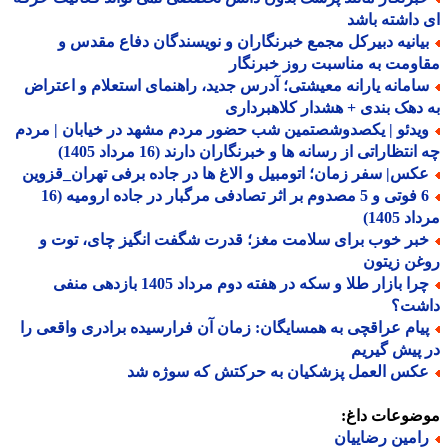
داشته باشد
یانیه دبیرکل مجمع خبرنگاران و نویسندگان دفاع مقدس و
ومت به مناسبت روز خبرنگار
امانه یارانه معیشتی؛ آدرس جدید، راهنمای استعلام و اعتراض
دهک بندی + هشدار کلاهبرداری
یدئو | یکصدوشصتمین شب حضور مردم مشهد در خیابان | مردم
نتظاراتی از رسانه ها و خبرنگاران دارند (16 مرداد 1405)
کس| سفر زمان؛ اتومبیل و الاغ ها در جاده برفی تهران_قزوین
6 فوتی و 5 مصدوم بر اثر تصادفی مرگبار در جاده ارومیه (16
 1405)
بر خوب برای سلامت مغز؛ قدرت شگفت انگیز چای، توت و
ن زیتون
چرا بازار طلا و سکه در هفته دوم مرداد 1405 بازدهی منفی
شت؟
یام عراقچی به همسایگان: زمان آن فرارسیده برادری واقعی را
پیش گیریم
کس العمل پزشکیان به حرکتش که سوژه شد
ضوعات داغ:
امین رضاییان