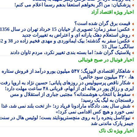
زشکیان: من اگر بخواهم استعفا بدهم رسما اعلام می کنم!
بار ویژه
اقتصاد آزاد
یمت برق گران شده است؟
کس| سفر زمان؛ تصویری از خیابان 15 خرداد تهران در سال 1356
وش استعلام دهک یارانه ای و اعتراض به تغییرات جدید
عکس| سفر به گذشته؛ بیک ایمانوردی و مهدی فخیم زاده در 38 و 32
لگی؛ سال 53
لاستیک گران شد؛ اما بسته بندی تغییر نکرد، مردم تاوان دادند
بار فوتبال در صبح فوتبالی
شاهکار اقتصادی لایپزیگ؛ ۵۴۷ میلیون یورو درآمد از فروش ستاره
سود خالص!
کار ناقص پرسپولیس در روزهای پایانی؛ حسین نژاد به اروپا رفت،
ی و رزاق پور در هاله ای از ابهام، قربانی ۴۸ ساعت مهلت دارد!
قوط یا انتخاب هوشمندانه؟ مجتبی جباری از استقلال و مس
سنجان به لیگ یک رسید!
ش سال بعد، دادگاه مارادونا فریاد زد؛ «از تخت بلند نمی شد، غذا
ی خورد و هیچ کس اقدامی نمی کرد!»
یوکاسل پنجره را به روی منچستریونایتد بست؛ لوئیس هال در سنت
مز پارک ماندنی شد
بار ویژه
تک ناک