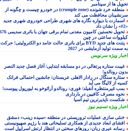
ویل ها از سپتامبر
منطقه خرد شونده (crumple zone) در خودرو چیست و چگونه از
نشینان محافظت می کند
سمارت با دیواره نگاره های شهری طراحی خودروی شهری جدید
تحویل نخستین کامیون معدنی تمام برقی جهان با باتری سدیمی 676
لووات ساعتی در چین
پتنت های جدید BYD برای باتری حالت جامد دو الکترولیتی؛ حرکت
سمت تولید آزمایشی در 2027
بار ویژه
سرنویس
یبت ستاره پرتغالی در دو مسابقه ابتدایی/ آغاز فصل جدید النصر
ون رونالدو!
تاره سنگال در رادار الاهلی عربستان/ جانشین احتمالی فرانک
ه از لالیگا می آید
مب غیرمنتظره آنفیلد/ فوری: رونالدو آرائوخو به لیورپول پیوست!
حوه مصرف کافیین در بارداری
کست ناپذیرترین تیم آسیا
بار ویژه
تسنیم نیوز
نثی سازی عملیات تروریستی در منطقه «سیده زینب» دمشق
فشای ابعاد جدیدی از همکاری تسلیحاتی هند با رژیم صهیونیستی
سانه عبری زبان: روزهای سختی در انتظار ارتش اسراییل است