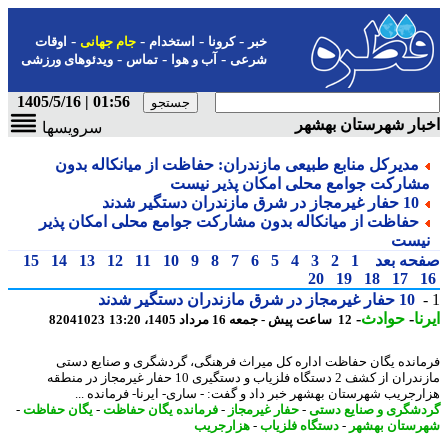
-
-
-
-
خبر
کرونا
استخدام
جام جهانی
اوقات
-
-
-
شرعی
آب و هوا
تماس
ویدئوهای ورزشی
01:56 | 1405/5/16
ار شهرستان بهشهر
سرویسها
مدیرکل منابع طبیعی مازندران: حفاظت از میانکاله بدون
شارکت جوامع محلی امکان پذیر نیست
10 حفار غیرمجاز در شرق مازندران دستگیر شدند
حفاظت از میانکاله بدون مشارکت جوامع محلی امکان پذیر
یست
حه بعد
1
2
3
4
5
6
7
8
9
10
11
12
13
14
15
20
19
18
17
10 حفار غیرمجاز در شرق مازندران دستگیر شدند
ا
-
حوادث
-
12 ساعت پیش - جمعه 16 مرداد 1405، 13:20
82041023
انده یگان حفاظت اداره کل میراث فرهنگی، گردشگری و صنایع دستی
مازندران از کشف 2 دستگاه فلزیاب و دستگیری 10 حفار غیرمجاز در منطقه
رجریب شهرستان بهشهر خبر داد و گفت: - ساری- ایرنا- فرمانده ...
شگری و صنایع دستی
-
حفار غیرمجاز
-
فرمانده یگان حفاظت
-
یگان حفاظت
-
ستان بهشهر
-
دستگاه فلزیاب
-
هزارجریب