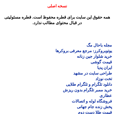
نسخه اصلی
مه حقوق این سایت برای قطره محفوظ است. قطره مسئولیتی
در قبال محتوای مطالب ندارد.
ه باحال مگ
وبروکرز: مرجع معرفی بروکرها
د شلوار جین زنانه
مت گوشی
ان پدیا
احی سایت در مشهد
 نوزاد
لود تلگرام و تلگرام طلایی
د ممبر تلگرام بدون ریزش
اری
شگاه لوله و اتصالات
 زنده جام جهانی
مت طلا دست دوم