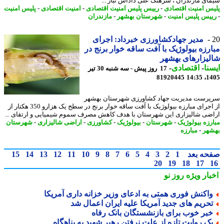
ای مازندران ، سرهنگ علی داداش تبار ...
س امنیت اقتصادی
-
رییس پلیس امنیت اقتصادی
-
امنیت اقتصادی
-
پلیس امنیت
یس پلیس امنیت
-
شهرستان بهشهر
-
مازندران
مدیر جهادکشاورزی خبرداد: اجرای
رزه بیولوژیک با آفت ساقه خوار برنج در
یزارهای بهشهر
نا
-
اقتصادی
-
17 روز پیش - سه شنبه 30 تیر
81920445
1405
رست مدیریت جهاد کشاورزی شهرستان بهشهر
از اجرای مبارزه بیولوژیک با آفت ساقه خوار برنج در سطح یک هزارو 350 هکتار از
ضی شالیزاری این شهرستان با هدف کاهش مصرف سموم شیمیایی و ارتقای ...
رزه بیولوژیک
-
شهرستان
-
بیولوژیک
-
کشاورزی
-
اراضی شالیزاری
-
شهرستان
هر
-
مبارزه
حه بعد
1
2
3
4
5
6
7
8
9
10
11
12
13
14
15
20
19
18
17
بار ویژه
روز نو
اکنش فوری همتی به ادعای وزیر خزانه داری آمریکا
حریم های جدید آمریکا علیه ایران اعمال شد
بر خوب برای بازنشستگان بانک رفاه
ک روایت تازه از علت نرفتن رهبر شهید به پناهگاه