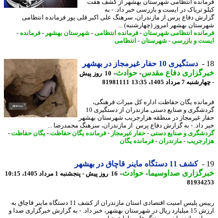
انده انتظامی شهرستان بهشهر از کشف هفت
و تریاک در ایست و بازرسی خبر داد. - به
رش دفاع پرس از مازندران، سرهنگ علی اکبر قلی پور فرمانده انتظامی
ستان بهشهر امروز (چهارشنبه) ...
انده انتظامی شهرستان
-
فرمانده انتظامی
-
شهرستان بهشهر
-
فرمانده
-
ت و بازرسی
-
شهرستان
-
انتظامی
دستگیری 10 حفار غیرمجاز در بهشهر
رگزاری دفاع مقدس
-
حوادث
-
10 روز پیش
به 7 مرداد 1405، 13:35
81981111
انده یگان حفاظت اداره کل میراث فرهنگی،
گردشگری و صنایع دستی مازندران از دستگیری 10
ر غیرمجاز در منطقه هزارجریب شهرستان بهشهر
 داد. - به گزارش دفاع پرس از مازندران، سرهنگ محمدرضا ...
شگری و صنایع دستی
-
حفار غیرمجاز
-
فرمانده یگان حفاظت
-
یگان حفاظت
-
رجریب
-
مازندران
-
فرمانده یگان
کشف 11 دستگاه ماینر قاچاق در بهشهر
رگزاری صداوسیما
-
حوادث
-
16 روز پیش - پنجشنبه 1 مرداد 1405، 10:15
81934
رییس پلیس امنیت اقتصادی استان مازندران از کشف 11 دستگاه ماینر قاچاق به
ارزش 15 میلیارد ریال در شهرستان بهشهر، خبر داد. - به گزارش خبرگزاری صدا و