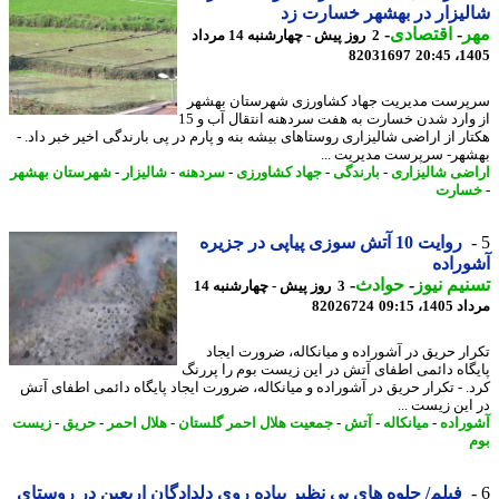
یزار در بهشهر خسارت زد
ر
-
اقتصادی
-
2 روز پیش - چهارشنبه 14 مرداد
82031697
1405
رست مدیریت جهاد کشاورزی شهرستان بهشهر
از وارد شدن خسارت به هفت سردهنه انتقال آب و 15
ار از اراضی شالیزاری روستاهای بیشه بنه و پارم در پی بارندگی اخیر خبر داد. -
هر- سرپرست مدیریت ...
ضی شالیزاری
-
بارندگی
-
جهاد کشاورزی
-
سردهنه
-
شالیزار
-
شهرستان بهشهر
ارت
روایت 10 آتش سوزی پیاپی در جزیره
راده
یم نیوز
-
حوادث
-
3 روز پیش - چهارشنبه 14
1، 09:15
82026724
ار حریق در آشوراده و میانکاله، ضرورت ایجاد
گاه دائمی اطفای آتش در این زیست بوم را پررنگ
. - تکرار حریق در آشوراده و میانکاله، ضرورت ایجاد پایگاه دائمی اطفای آتش
این زیست ...
راده
-
میانکاله
-
آتش
-
جمعیت هلال احمر گلستان
-
هلال احمر
-
حریق
-
زیست
فیلم/ جلوه های بی نظیر پیاده روی دلدادگان اربعین در روستای