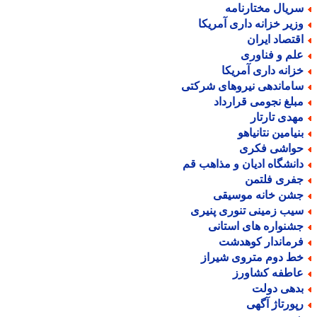
ریال مختارنامه
زیر خزانه داری آمریکا
قتصاد ایران
لم و فناوری
زانه داری آمریکا
اماندهی نیروهای شرکتی
بلغ نجومی قرارداد
هدی تارتار
نیامین نتانیاهو
واشی فکری
انشگاه ادیان و مذاهب قم
فری فلتمن
شن خانه موسیقی
یب زمینی تنوری پنیری
شنواره های استانی
رماندار کوهدشت
ط دوم متروی شیراز
اطفه کشاورز
دهی دولت
پورتاژ آگهی