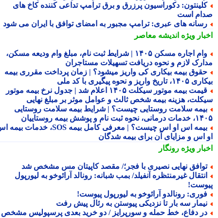
لینتون: دکوراسیون پرزرق و برق ترامپ تداعی کننده کاخ های
ام است
سانه های عبری: ترامپ مجبور به امضای توافق با ایران می شود
بار ویژه
اندیشه معاصر
وام اجاره مسکن ۱۴۰۵ | شرایط ثبت نام، مبلغ وام ودیعه مسکن،
ارک لازم و نحوه دریافت تسهیلات مستاجران
قوق بیمه بیکاری کی واریز میشود؟ | زمان پرداخت مقرری بیمه
تاریخ واریز و نحوه پیگیری با کد ملی
قیمت بیمه موتور سیکلت ۱۴۰۵ اعلام شد | جدول نرخ بیمه موتور
کلت، هزینه بیمه شخص ثالث و عوامل موثر بر مبلغ نهایی
یمه سلامت روستایی چیست؟ | شرایط بیمه سلامت روستایی
نحوه ثبت نام و پوشش بیمه روستاییان
بیمه اس او اس چیست؟ | معرفی کامل بیمه SOS، خدمات بیمه اس
 اس و مزایای آن برای بیمه شدگان
بار ویژه
رونگار
وافق نهایی نصیری با فجر؛/ مقصد کاپیتان مس مشخص شد
نتقال غیرمنتظره آنفیلد/ بمب شبانه: رونالد آرائوخو به لیورپول
وست!
وری: رونالدو آرائوخو به لیورپول پیوست!
یمار سه بار تا نزدیکی پیوستن به رئال پیش رفت
ر دفاع، خط حمله و سورپرایز / دو خرید بعدی پرسپولیس مشخص