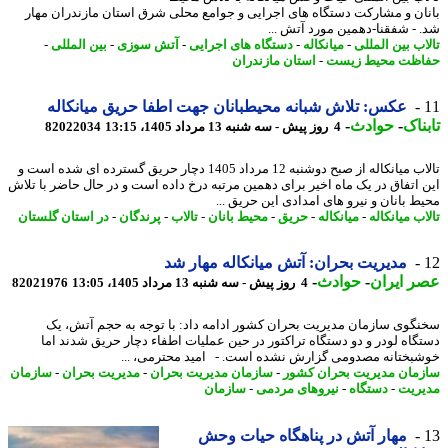
ان و مشارکت دستگاه های اجرایی و جوامع محلی شرق استان مازندران مهار
 - شفقنا-دهمین مورد آتش ...
اب بین المللی
-
میانکاله
-
دستگاه های اجرایی
-
آتش سوزی
-
بین المللی
-
ظت محیط زیست
-
استان مازندران
عکس: تلاش شبانه محیطبانان جهت اطفا حریق میانکاله
ناک
-
حوادث
-
4 روز پیش - سه شنبه 13 مرداد 1405، 13:15
82022034
تالاب میانکاله از صبح دوشنبه 12 مرداد 1405 دچار حریق گسترده ای شده است و
 اتفاق در یک ماه اخیر برای دهمین مرتبه درخ داده است و در حال حاضر با تلاش
ط بانان و نیرو های امدادی این حریق ...
ب میانکاله
-
میانکاله
-
حریق
-
محیط بانان
-
تالاب
-
پرندگان
-
در استان گلستان
مدیریت بحران: آتش میانکاله مهار شد
 ایران
-
حوادث
-
4 روز پیش - سه شنبه 13 مرداد 1405، 13:05
82021976
گوی سازمان مدیریت بحران کشور ادامه داد: با توجه به حجم آتش، یک
گاه لودر و دو دستگاه تراکتور در حین عملیات اطفاء دچار حریق شدند اما
بختانه مصدومی گزارش نشده است. - امید محترمی، ...
مان مدیریت بحران کشور
-
سازمان مدیریت بحران
-
مدیریت بحران
-
سازمان
ریت
-
دستگاه
-
نیروهای مردمی
-
سازمان
مهار آتش در پناهگاه حیات وحش