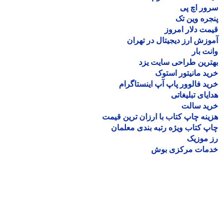
ر اچ پی
ره وین تک
ت دلار امروز
زش ارز دیجیتال در تهران
ت بار
رین طراحی سایت یزد
د مانیتور استوک
د فالوور پاپ آپ اینستاگرام
یای تبلیغاتی
ید سالت
نه چاپ کتاب با ارزان ترین قیمت
 کتاب ویژه رتبه بندی معلمان
موزیک
مات مرکزی بوش