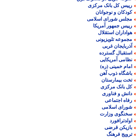
ییس کل بانک مرکزی
ودکان و نوجوانان
جلس شورای اسلامی
ییس جمهور آمریکا
واداران استقلال
جموعه تلویزیونی
ذربایجان غربی
ستقبال گسترده
ظامی آمریکایی
مام خمینی (ره)
اشگاه ذوب آهن
خت بیمارستان
ل بانک مرکزی
انش و فناوری
فاه اجتماعی
ورای اسلامی
خنگوی وزارت
ولدترافورد
ازیکن قرضی
رویج فرهنگ