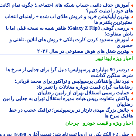
موزش حذف دائمی حساب شبکه های اجتماعی؛ چگونه تمام اکانت
ی خود را دیلیت کنیم؟
هترین اپلیکیشن خرید و فروش طلای آب شده + راهنمای انتخاب
تبرترین پلتفرم ها
بررسی گوشی Galaxy Z Flip8؛ ظاهر شبیه به نسخه قبلی اما با
طن متفاوت!
موزش مسدود کردن کارت بانکی + روش های آنلاین، تلفنی و
وری
هترین شغل های هوش مصنوعی در سال ۲۰۲۶
بار ویژه
ایونا نیوز
دردسر 90 میلیاردی پرسپولیس؛ دنیل گرا برای جدایی از سرخ ها
ط سنگین گذاشت
برد نقل وانتقالاتی پرسپولیس و تراکتور برای محمد قربانی؛
ایتنامه گران قیمت دوباره معادلات را تغییر داد
مایت رسمی استقلال تهران از رامین رضاییان
اکنش متفاوت رییس هیات مدیره استقلال تهران به جدایی رامین
اییان
الش بزرگ مهدی تارتار در پرسپولیس؛ ترافیک عجیب در خط
فبک سرخ ها
بار ویژه
و قیمت خودرو | چرخان
جیلی E2 الکتریکی در اروپا ثبت نام شد؛ قیمت آغازی 19,490 یورو و