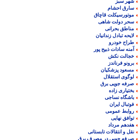
هر سبز
ارق احشام
وتورسیکلت قاچاق
حر دولت شاهی
ناطق بحرانی
ایحه تبادل زندانیان
راح خودرو
منه سادات ذبیح پور
جالت نکش
رونو فرناندز
سعود پزشکیان
وگوی استقلال
رفه جویی برق
ختیاری زاده
اشگاه نساجی
وتبال ایران
وابط عمومی
وافق نهایی
فدهم مرداد
قل و انتقالات تابستانی
رفه جویی در مصرف برق