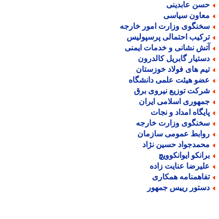
سن عابدینی
عاون سیاسی
خنگوی وزارت امور خارجه
رکیب احتمالی پرسپولیس
تش نشانی و خدمات ایمنی
ستیار گابریل کالدرون
یم های فولاد خوزستان
ضو هیئت علمی دانشگاه
رکت توزیع نیروی برق
مهوری اسلامی ایران
ایگاه امداد و نجات
خنگوی وزارت خارجه
وابط عمومی سازمان
حمدجواد حسین نژاد
رانکو ایوانکوویچ
لیرضا عنایت زاده
فاهمنامه همکاری
ستور رییس جمهور