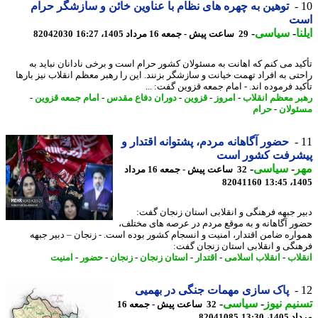
توهین به چهره های نظام با عناوین خائن و سازشگر حرام
ت
ا
-
سیاسی
-
29 ساعت پیش - جمعه 16 مرداد 1405، 16:27
82042030
ید می کنم که اهانت به مسئولان کشور حرام است و برخی نادانان نباید به
تی به افراد تهمت خیانت و سازشگر بزنند. این را رهبر معظم انقلاب نیز بارها
ید فرموده اند. - امام جمعه قزوین گفت: ...
ر معظم انقلاب
-
امروز
-
قزوین
-
دوران دفاع مقدس
-
امام جمعه قزوین
-
ولان
-
حرام
حضور آگاهانه مردم، پشتوانه اقتدار و
شرفت کشور است
ر
-
سیاسی
-
32 ساعت پیش - جمعه 16 مرداد
82041160
1405
ر جبهه فرهنگی و انقلابی استان زنجان گفت:
ر آگاهانه و به موقع مردم در عرصه های مختلف،
اره ضامن اقتدار، امنیت و انسجام کشور بوده است. - زنجان – دبیر جبهه
نگی و انقلابی استان زنجان گفت:
لاب
-
انقلاب اسلامی
-
اقتدار
-
استان زنجان
-
زنجان
-
حضور
-
امنیت
پاک سازی مهمات جنگی در بهمیی
یم نیوز
-
سیاسی
-
32 ساعت پیش - جمعه 16
1، 13:30
82041085