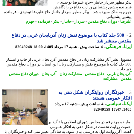
ر مطهر سردار جانباز «حاج علیرضا توحیدی»،
انده پیشین پشتیبانی وزارت دفاع در زادگاهش
م به خاک سپرده شد. - پیکر مطهر سردار جانباز حاج علیرضا توحیدی ، فرمانده
ین پشتیبانی ...
رضا
-
دوران دفاع مقدس
-
سردار
-
جانباز
-
پیکر
-
فرمانده
-
جهرم
500 جلد کتاب با موضوع نقش زنان آذربایجان غربی در دفاع
دس منتشر شد
ا
-
فرهنگی
-
4 ساعت پیش - شنبه 17 مرداد 1405، 18:00
82049248
ول نشر آثار مشارکت زنان در دفاع مقدس آذربایجان غربی از چاپ و انتشار
500 جلد کتاب با موضوع نقش و مشارکت زنان این استان در دوران دفاع مقدس
داد. -
بایجان غربی
-
دفاع مقدس
-
مشارکت زنان
-
آذربایجان
-
دوران دفاع مقدس
-
دس
-
مشارکت
خبرنگاران روایتگران شکل دهی به
ار عمومی هستند
نا
-
سیاسی
-
4 ساعت پیش - شنبه 17 مرداد
82049159
1405
ینده مردم قم در مجلس شورای اسلامی با تأکید بر
یت روایت نخست در شکل دهی به افکار عمومی
: اگر روایت اول به درستی بیان شود، به سادگی تغییر نمی کند و خبرنگاران با