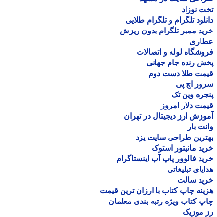
 نوزاد
لود تلگرام و تلگرام طلایی
د ممبر تلگرام بدون ریزش
اری
شگاه لوله و اتصالات
 زنده جام جهانی
مت طلا دست دوم
ر اچ پی
ره وین تک
ت دلار امروز
زش ارز دیجیتال در تهران
ت بار
رین طراحی سایت یزد
د مانیتور استوک
د فالوور پاپ آپ اینستاگرام
یای تبلیغاتی
ید سالت
نه چاپ کتاب با ارزان ترین قیمت
 کتاب ویژه رتبه بندی معلمان
موزیک