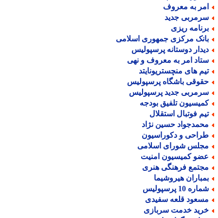
مر به معروف
رمربی جدید
رنامه ریزی
انک مرکزی جمهوری اسلامی
یدار دوستانه پرسپولیس
تاد امر به معروف و نهی
یم های منچستریونایتد
قوقی باشگاه پرسپولیس
رمربی جدید پرسپولیس
میسیون تلفیق بودجه
یم فوتبال استقلال
حمدجواد حسین نژاد
راحی و دکوراسیون
جلس شورای اسلامی
ضو کمیسیون امنیت
جتمع فرهنگی هنری
مباران هیروشیما
اره 10 پرسپولیس
سعود قلعه سفیدی
رید خدمت سربازی