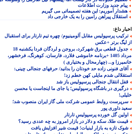
یام جدید وزارت اطلاعات
شدار آموریم: این هفته تصمیماتی می گیریم
ستقلال پیراهن رامین را به یک خارجی داد
ار داغ:
رکیب پرسپولیس مقابل آلومینیوم/ چهره تیم تارتار برای استقبال
لیگ برتر +عکس
جدول قطعی برق شهرکرد، بروجن و لردگان فردا یکشنبه 18
مرداد 1405 +برنامه خاموشی فلارد، فارسان، کوهرنگ، فرخشهر،
میرزا و... (چهارمحال و بختیاری )
قای فنونی زاده حد خودتان را بدانید/ حرفهای جنجالی چینی:
قلالی شدم مایلی کهن خطم زد!
فل انتقال جنجالی پرسپولیس باز شد
رگیری در باشگاه پرسپولیس؛ یا جای ما اینجاست یا محسن
لی!
رپرست روابط عمومی شرکت ملی گاز ایران منصوب شد؛
د داوری پور
ولین گل خورده پرسپولیسِ تارتار
یمت طلا، سکه و دلار در بازار امروز به چه عددی رسید؟
وک تازه به بازار لبنیات؛ قیمت شیر افزایش یافت