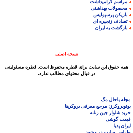
راسم گرامیداشت
حصولات بهداشتی
ازیکن پرسپولیس
صادف زنجیره ای
ازگشت به ایران
نسخه اصلی
مه حقوق این سایت برای قطره محفوظ است. قطره مسئولیتی
در قبال محتوای مطالب ندارد.
ه باحال مگ
وبروکرز: مرجع معرفی بروکرها
د شلوار جین زنانه
مت گوشی
ان پدیا
احی سایت در مشهد