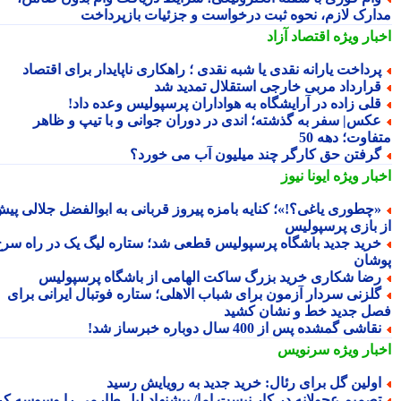
ارک لازم، نحوه ثبت درخواست و جزئیات بازپرداخت
بار ویژه
اقتصاد آزاد
رداخت یارانه نقدی یا شبه نقدی ؛ راهکاری ناپایدار برای اقتصاد
رارداد مربی خارجی استقلال تمدید شد
لی زاده در آرایشگاه به هواداران پرسپولیس وعده داد!
کس| سفر به گذشته؛ اندی در دوران جوانی و با تیپ و ظاهر
اوت؛ دهه 50
رفتن حق کارگر چند میلیون آب می خورد؟
بار ویژه
ایونا نیوز
چطوری یاغی؟!»؛ کنایه بامزه پیروز قربانی به ابوالفضل جلالی پیش
 بازی پرسپولیس
رید جدید باشگاه پرسپولیس قطعی شد؛ ستاره لیگ یک در راه سرخ
شان
ضا شکاری خرید بزرگ ساکت الهامی از باشگاه پرسپولیس
لزنی سردار آزمون برای شباب الاهلی؛ ستاره فوتبال ایرانی برای
ل جدید خط و نشان کشید
قاشی گمشده پس از 400 سال دوباره خبرساز شد!
بار ویژه
سرنویس
ولین گل برای رئال: خرید جدید به رویایش رسید
صمیم عجولانه در کار نیست اما/ پیشنهاد لیل طارمی را وسوسه کرد