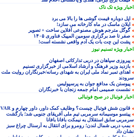
بار ویژه
تک ناک
پل دوباره قیمت گوشی ها را بالا می برد
یلان ماسک در ماه کارخانه می سازد!
وگل مترجم هوش مصنوعی آفلاین ساخت + تصویر
فر تا صد برگزاری سومین المپیک فناوری ۱۴۰۵
شت این چت بات یک آدم واقعی نشسته است!
بار ویژه
تسنیم نیوز
یروزی سپاهان در دربی تدارکاتی اصفهان
ازدید وزیر فرهنگ و ارشاد اسلامی از خبرگزاری تسنیم
هدای تمبر نماد ملی ایران به شهدای رسانه/خبرنگاران روایت ملت را
ودند
یوستن یک مدافع جوان به پرسپولیس
شست صمیمی امام جمعه زنجان با خبرنگاران
بار فوتبال در صبح فوتبالی
انون شش فوتبال چیست؟ وظایف کمک داور، داور چهارم و VAR
یتسو موسیمانه سرمربی تیم ملی آفریقای جنوبی شد؛ بازگشت
مربی سابق استقلال به نیمکت بافانا بافانا
مب دربی شمال لندن؛ رومرو برای انتقال به آرسنال چراغ سبز
ان داد