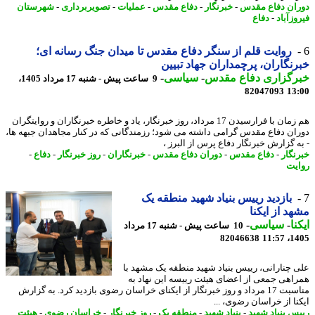
ان دفاع مقدس
-
خبرنگار
-
دفاع مقدس
-
عملیات
-
تصویربرداری
-
شهرستان
زآباد
-
دفاع
روایت قلم از سنگر دفاع مقدس تا میدان جنگ رسانه ای؛
نگاران، پرچمداران جهاد تبیین
رگزاری دفاع مقدس
-
سیاسی
-
9 ساعت پیش - شنبه 17 مرداد 1405،
82047093
13
هم زمان با فرارسیدن 17 مرداد، روز خبرنگار، یاد و خاطره خبرنگاران و روایتگران
ان دفاع مقدس گرامی داشته می شود؛ رزمندگانی که در کنار مجاهدان جبهه ها،
ه گزارش خبرنگار دفاع پرس از البرز ،
نگار
-
دفاع مقدس
-
دوران دفاع مقدس
-
خبرنگاران
-
روز خبرنگار
-
دفاع
-
یت
بازدید رییس بنیاد شهید منطقه یک
د از ایکنا
نا
-
سیاسی
-
10 ساعت پیش - شنبه 17 مرداد
82046638
1405
 چنارانی، رییس بنیاد شهید منطقه یک مشهد با
اهی جمعی از اعضای هیئت رییسه این نهاد به
مناسبت 17 مرداد و روز خبرنگار از ایکنای خراسان رضوی بازدید کرد. به گزارش
نا از خراسان رضوی، ...
س بنیاد شهید
-
بنیاد شهید
-
منطقه یک
-
روز خبرنگار
-
خراسان رضوی
-
هیئت