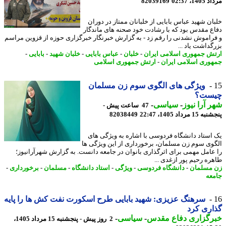
1، 02:37
82039169
ان شهید عباس بابایی از خلبانان ممتاز در دوران
ع مقدس بود که با رشادت خود صحنه های ماندگار
راموش نشدنی را رقم زد - به گزارش خبرنگار خبرگزاری حوزه از قزوین مراسم
گداشت یاد ...
ش جمهوری اسلامی ایران
-
خلبان
-
عباس بابایی
-
خلبان شهید
-
بابایی
-
وری اسلامی ایران
-
ارتش جمهوری اسلامی
ویژگی های الگوی سوم زن مسلمان
ست؟
 آرا نیوز
-
سیاسی
-
47 ساعت پیش -
 مرداد 1405، 22:47
82038449
استاد دانشگاه فردوسی با اشاره به ویژگی های
وی سوم زن مسلمان، برخورداری از این ویژگی ها
عامل مهمی برای اثرگذاری بانوان در جامعه دانست. به گزارش شهرآرانیوز؛
ره رحیم پور ازغدی ...
مسلمان
-
دانشگاه فردوسی
-
ویژگی
-
استاد دانشگاه
-
مسلمان
-
برخورداری
-
عه
سرهنگ عزیزی: شهید بابایی طرح اسکورت نفت کش ها را پایه
ری کرد
رگزاری دفاع مقدس
-
سیاسی
-
2 روز پیش - پنجشنبه 15 مرداد 1405،