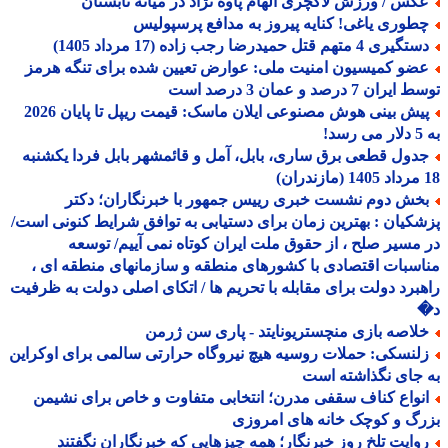
کس / ورزش لاکچری الهام پاوه نژاد در میانه تابستان
طوری یاغی! کنایه پیروز به مدافع پرسپولیس
یری 4 متهم قتل حمیدرضا رجب زاده (17 مرداد 1405)
ضو کمیسیون امنیت ملی: عوارض تعیین شده برای تنگه هرمز
ران 7 درصد و عمان 3 درصد است
پیش بینی هوش مصنوعی ایلان ماسک: قیمت ریپل تا پایان 2026
!
دول قطعی برق ساری، بابل، آمل و قائمشهر بابل فردا یکشنبه
خش دوم نشست خبری رییس جمهور با خبرنگاران؛ دکتر
کیان : بهترین زمان برای دستیابی به توافق شرایط کنونی است/
مسیر صلح ، از حقوق ملت ایران کوتاه نمی آییم/ توسعه
سبات اقتصادی با کشورهای منطقه و سازمانهای منطقه ای ،
برد دولت برای مقابله با تحریم ها / اتکای اصلی دولت به ظرفیت
لاصه بازی منچستریونایتد - پاری سن ژرمن
لنسکی: حملات روسیه هیچ نیروگاه حرارتی سالمی برای اوکراین
جای نگذاشته است
نواع کناف سقفی مدرن؛ انتخابی متفاوت و خاص برای نشیمن
گ و کوچک خانه های امروزی
وایت تلخ روز خبرنگار؛ همه چیزهایی که خبرنگاران نگفتند