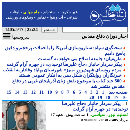
-
-
-
-
خبر
کرونا
استخدام
جام جهانی
اوقات
-
-
-
شرعی
آب و هوا
تماس
ویدئوهای ورزشی
22:24 | 1405/5/17
ار دوران دفاع مقدس
سرویسها
سخنگوی سپاه: سناریوسازی آمریکا را با حملات پرحجم و دقیق
اسخ دادیم
ظریفیان: جامعه اصلاح می خواهد نه گسست
پیکر سردار جانباز «حاج علیرضا توحیدی» در جهرم آرام گرفت
مردم روستای شهیدپرور «بنیز» شهرستان بهاباد وفادار به انقلاب
خبرنگاران روایتگران شکل دهی به افکار عمومی هستند
500 جلد کتاب با موضوع نقش زنان آذربایجان غربی در دفاع
قدس منتشر شد
حه بعد
1
2
3
4
5
6
7
8
9
10
11
12
13
14
15
20
19
18
17
پیکر سردار جانباز «حاج علیرضا
یدی» در جهرم آرام گرفت
یم نیوز
-
سیاسی
-
1 ساعت پیش - شنبه 17
1، 20:30
82050038