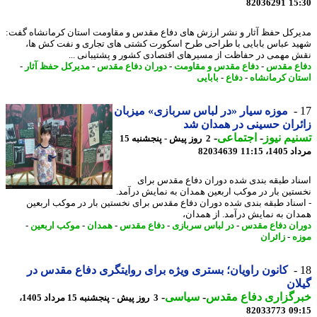
82036291
15
رکل حفظ آثار و نشر ارزش های دفاع مقدس و مقاومت استان کرمانشاه گفت:
د عباس بابایی با طراحی طرح اسکورت کشتی های تجاری و نفت کش ها،
 مهمی در حفاظت از مسیرهای اقتصادی کشور و پشتیبانی ...
ع مقدس
-
دفاع مقدس و مقاومت
-
دوران دفاع مقدس
-
مدیرکل حفظ آثار
-
ان کرمانشاه
-
دفاع
-
بابایی
موزه سیار «در لباس سربازی» میزبان
ران حسینی در همدان شد
یم نیوز
-
اجتماعی
-
2 روز پیش - پنجشنبه 15
1، 11:15
82034639
اد طبقه بندی شده دوران دفاع مقدس برای
تین بار در موکب اربعین همدان به نمایش درآمد.
سناد طبقه بندی شده دوران دفاع مقدس برای نخستین بار در موکب اربعین
ان به نمایش درآمد. از همدان،
ان دفاع مقدس
-
در لباس سربازی
-
دفاع مقدس
-
همدان
-
موکب اربعین
-
ه
-
زائران
کانون راویان؛ بستری ویژه برای روایتگری دفاع مقدس در
ان
رگزاری دفاع مقدس
-
سیاسی
-
3 روز پیش - پنجشنبه 15 مرداد 1405،
82033773
09