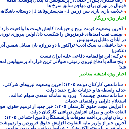
ضا شکاری پس از جدایی از پرسپولیس به پیکان پیوست؛ ادامه
تبال در تهران برای مهاجم سابق سرخ ها
لاصه بازی پاری سن ژرمن 1 - منچستریونایتد 1 | دوستانه باشگاهی
بار ویژه
رونگار
خرین وضعیت قیمت برنج و حبوبات؛ کاهش قیمت ها واقعیت دارد؟
نعت نفت امیدهای قرمزپوش را شکست داد/ اولین پیروزی نوری
 آبادان مقابل پرسپولیس
داحافظی به سبک ادیب/ تراکتور با دو دروازه بان مقابل شمس آذر
کس)
رکیه: این توافقنامه دفاعی علیه ایران نیست
نج ساله با دفاع نیروی زمینی/ طولانی ترین قرارداد پرسپولیس امضا
!
بار ویژه
اندیشه معاصر
ساماندهی کارکنان دولت ۱۴۰۵؛ آخرین وضعیت نیروهای شرکتی،
ف واسطه ها و جزئیات طرح جدید دولت
امانه سعدی چیست؟ | ورود به سامانه سعدی سهام عدالت،
تعلام دارایی و راهنمای خدمات
افزایش مجدد حقوق کارمندان ۱۴۰۵؛ خبر جدید از ترمیم حقوق، فوق
عاده خاص و میزان افزایش دریافتی کارکنان دولت
زمان نهایی پرداخت معوقات بازنشستگان تامین اجتماعی ۱۴۰۵؛
رین خبر از واریز مابه التفاوت افزایش حقوق فروردین و اردیبهشت
ام فوری با سفته الکترونیکی؛ شرایط دریافت وام بدون ضامن،