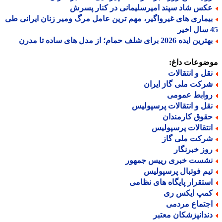
کس شاد سپند امیرسلیمانی در کنار پسرش
یماری های غیرواگیر، مهم ترین عامل مرگ ومیر زنان ایرانی طی
ین ایده 2026 برای شلف حمام؛ از مدل های ساده تا مدرن
ضوعات داغ:
قل و انتقالات
رکت ملی گاز ایران
وابط عمومی
قل و انتقالات پرسپولیس
قوق کارمندان
نتقالات پرسپولیس
رکت ملی گاز
وز خبرنگار
شست خبری رییس جمهور
یم فوتبال پرسپولیس
ستقرار پایگاه های نظامی
مپ ایکس ری
جتماع مردمی
ندانپزشکان معتبر