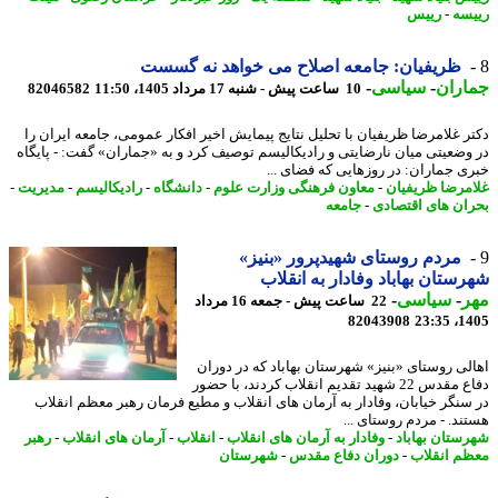
سه
-
رییس
ظریفیان: جامعه اصلاح می خواهد نه گسست
اران
-
سیاسی
-
10 ساعت پیش - شنبه 17 مرداد 1405، 11:50
82046582
ر غلامرضا ظریفیان با تحلیل نتایج پیمایش اخیر افکار عمومی، جامعه ایران را
وضعیتی میان نارضایتی و رادیکالیسم توصیف کرد و به «جماران» گفت: - پایگاه
ی جماران: در روزهایی که فضای ...
مرضا ظریفیان
-
معاون فرهنگی وزارت علوم
-
دانشگاه
-
رادیکالیسم
-
مدیریت
-
ان های اقتصادی
-
جامعه
مردم روستای شهیدپرور «بنیز»
ستان بهاباد وفادار به انقلاب
ر
-
سیاسی
-
22 ساعت پیش - جمعه 16 مرداد
82043908
1405
لی روستای «بنیز» شهرستان بهاباد که در دوران
دفاع مقدس 22 شهید تقدیم انقلاب کردند، با حضور
سنگر خیابان، وفادار به آرمان های انقلاب و مطیع فرمان رهبر معظم انقلاب
ند. - مردم روستای ...
ستان بهاباد
-
وفادار به آرمان های انقلاب
-
انقلاب
-
آرمان های انقلاب
-
رهبر
م انقلاب
-
دوران دفاع مقدس
-
شهرستان