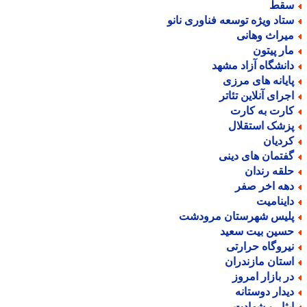
قط
تاد ویژه توسعه فناوری نانو
یراث وهانی
ار پیتون
انشگاه آزاد مشهد
ایانه های مرزی
جرای آنلاین تئاتر
ارت به کارت
زشک استقلال
ردیان
فتمان های دینی
لقه رندان
هه اخر صفر
اینامیت
لیس شهرستان مرودشت
سین بیت سعید
یروگاه حرارتی
ستان مازندران
ر بازار امروز
یدار دوستانه
یثار و شهادت