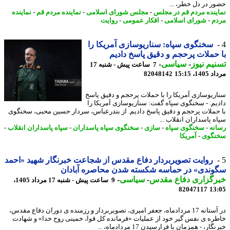
ر در دل خطر، ...
ینده مردم قم در مجلس
-
مجلس شورای اسلامی
-
نماینده مردم قم
-
نماینده
م
-
شورای اسلامی
-
افکار عمومی
-
روایت
سخنگوی سپاه: سناریوسازی آمریکا را
حملات پرحجم و دقیق پاسخ دادیم
یم نیوز
-
سیاسی
-
7 ساعت پیش - شنبه 17
1، 15:15
82048142
ریوسازی آمریکا را با حملات پرحجم و دقیق پاسخ
یم. - سخنگوی سپاه گفت: سناریوسازی آمریکا را
حملات پرحجم و دقیق پاسخ دادیم. از بندرعباس، سردار حسین محبی، سخنگوی
ه پاسداران انقلاب ...
نه
-
سخنگوی سپاه
-
سازی
-
سخنگوی سپاه پاسداران
-
سپاه پاسداران انقلاب
-
گوی
-
آمریکا
روایت تصویربردار دفاع مقدس از شجاعت خبرنگار شهید «احمد
وندی» در حماسه شکسته شدن محاصره آبادان
رگزاری دفاع مقدس
-
سیاسی
-
9 ساعت پیش - شنبه 17 مرداد 1405،
82047117
13
در آستانه 17 مردادماه، جعفر امیری، تصویربردار و رزمنده ی دوران دفاع مقدس،
ره ی نفس گیر خود از عملیات «فرمانده کل قوا، خمینی روح خدا» و شهادت
ار، - همزمان با فرارسیدن 17 مردادماه، ...