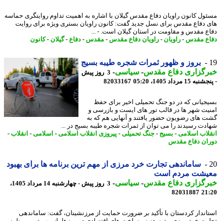
ول کانون راویان دفاع مقدس گیلان با اشاره به اهمیت تداوم روایتگری حماسه
 دفاع مقدس برای نسل جدید گفت: کانون راویان بستری ویژه برای روایت
ع مقدس و مقاومت در استان گیلان است. - ...
ع مقدس
-
راویان
-
راویان دفاع مقدس
-
مقدس
-
دفاع
-
گیلان
-
کانون
بروز و ظهور ثمرات شجره طیبه بسیج
رگزاری دفاع مقدس
-
سیاسی
-
3 روز پیش
15 مرداد 1405، 05:20
82033167
جیانی که در دو جنگ تحمیلی اخیر برای حفظ
یت شهر ها در قالب تور های ایست و بازرسی و
 های رضویون حضور یافتند و آنهایی هم که به
دت رسیدند را می توان از ثمرات شجره طیبه بسیج در ...
لاب اسلامی
-
بسیج
-
جنگ تحمیلی
-
پیروزی انقلاب اسلامی
-
اسلامی
-
انقلاب
-
ان دفاع مقدس
ساماندهی تجارت خرد مرزی از مهم ترین برنامه ها برای بهبود
یشت مردم است
رگزاری دفاع مقدس
-
سیاسی
-
3 روز پیش - چهارشنبه 14 مرداد 1405،
82031887
21
اندار کردستان با تأکید بر ضرورت حمایت از مرزنشینان، گفت: ساماندهی
رت خرد مرزی و توسعه زیرساخت های اقتصادی در مرزها، از مهم ترین برنامه