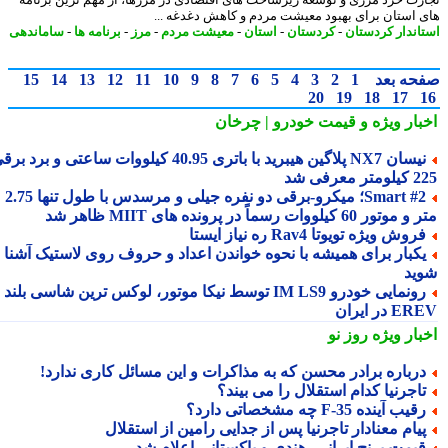
 استان برای بهبود معیشت مردم و کاهش دغدغه ...
اندار کردستان
-
کردستان
-
استان
-
معیشت مردم
-
مرز
-
برنامه ها
-
ساماندهی
حه بعد
1
2
3
4
5
6
7
8
9
10
11
12
13
14
15
20
19
18
17
بار ویژه
و قیمت خودرو | چرخان
نیسان NX7 پلاگین هیبرید با باتری 40.95 کیلووات ساعتی و برد برقی
 معرفی شد
Smart #2؛ میکرو-برقی دو نفره جیلی و مرسدس با طول تنها 2.75
ور 60 کیلووات رسماً در پرونده های MIIT ظاهر شد
روش ویژه تویوتا Rav4 ره نیاز ایستا
کبار برای همیشه با نحوه خواندن اعداد و حروف روی لاستیک آشنا
ید
رونمایی خودرو IM LS9 توسط نیکا موتور، لوکس ترین شاسی بلند
 در ایران
بار ویژه
روز نو
رباره برادر محسن که به مذاکرات و این مسائل کاری ندارد!
اجرنیا کدام استقلال را می بیند؟
قیب آینده F-35 چه مشخصاتی دارد؟
یام معنادار تاجرنیا پس از جدایی رامین از استقلال
یمت برنج ایرانی، هندی و پاکستانی اعلام شد