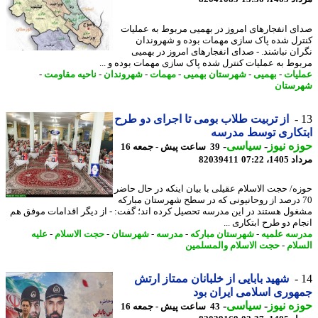
ی انفجارهای امروز در بهمیی مربوط به عملیات
رل شده پاک سازی مهمات بوده و شهروندان
ان نباشند. - صدای انفجارهای امروز در بهمیی
وط به عملیات کنترل شده پاک سازی مهمات بوده و ...
یات
-
بهمیی
-
شهرستان بهمیی
-
مهمات
-
شهروندان
-
ناحیه مقاومت
-
ستان
از تربیت طلاب بومی تا اجرای دو طرح
کاری توسط مدرسه
ه نیوز
-
سیاسی
-
39 ساعت پیش - جمعه 16
1، 07:22
82039411
ه/ حجت الاسلام عقیلی با بیان اینکه در حال حاضر
7 درصد از روحانیونی که در سطح شهرستان مبارکه
ول هستند در این مدرسه تحصیل کرده اند؛ گفت: - از دیگر اقدامات موفق هم
م دو طرح ابتکاری ...
سه علمیه
-
شهرستان مبارکه
-
مدرسه
-
شهرستان
-
حجت الاسلام
-
علیه
لام
-
حجت الاسلام والمسلمین
شهید بابایی از خلبانان ممتاز ارتش
وری اسلامی ایران بود
ه نیوز
-
سیاسی
-
43 ساعت پیش - جمعه 16