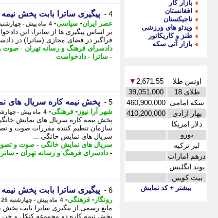
بازار کار
افغانستان
پیگیری ساترا بابت پخش نیمه کاره 2 
4 -
تاجیکستان
-
-
عصر ایران
سیاسی
4 ماه پیش - چهارشنبه 26 فروردین 1405، 12:45
ویدئو های ورزشی
بر اساس پیگیری ها از ساترا، این داد
طنز و کاریکاتور
فراگیر در فضای مجازی (ساترا) در دادسر
بازار آتی سکه
دادسرای فرهنگ و رسانه تهران
-
صوت و 
-
ساترا
-
دادخواست
اونس طلا
2,671.55
▼
طلای 18
39,051,000
پخش نیمه کاره سریال های نما
5 -
سکه امامی
460,900,000
-
-
شهر آرا نیوز
فرهنگی
4 ماه پیش - چهارشنبه 26 فروردین 1405، 12:42
بهار ازادی
410,200,000
پخش نیمه کاره سریال های نمایش خانگی د
دلار امریکا
سازمان تنظیم کننده مقررات صوت و تصوی
یورو
سریال های نمایش خانگی ...
سریال های نمایش خانگی
-
صوت و تصویر
لیر ترکیه
-
دادسرای فرهنگ و رسانه تهران
-
ساترا
درهم امارات
پوند انگلیس
بیت کویین
بیشتر + کد نمایش
پیگیری ساترا بابت پخش نیمه کاره 2 
6 -
-
-
رونگار
فرهنگی
4 ماه پیش - چهارشنبه 26 فروردین 1405، 12:07
مابع رسمی از پیگیری ساترا بابت پخش نی
پخش نیمه کاره دو مجموعه کنکل و جزر و 