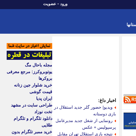
-
ورود
عضویت
تانها
مجله باحال مگ
یوتوبروکرز: مرجع معرفی
بروکرها
خرید شلوار جین زنانه
قیمت گوشی
ایران پدیا
اخبار داغ:
طراحی سایت در مشهد
ویدیو| حضور گلر جدید استقلال در
تخت نوزاد
بازی دوستانه
دانلود تلگرام و تلگرام
رونمایی از شغل جدید مدیرعامل
طلایی
پرسپولیس + عکس
خرید ممبر تلگرام بدون
نتیجه بازی استقلال تهران مقابل