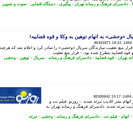
-
دادسرای فرهنگ و رسانه تهران
-
پیگیری
-
دستگاه قضایی
-
صوت و تصویر
ل «وحشی» به اتهام توهین به وکلا و قوه قضاییه!
80302871
قرار منع تعقیب سازندگان سریال «وحشی» را صادر کرد و اعلام شد که هرچند
قوه قضاییه مطرح شده بود، - قرار منع تعقیب ...
ه تهران
-
قوه قضاییه
-
دادسرای فرهنگ و رسانه
-
سریال
-
توهین
-
وحشی
80300642
هام نشر کاذیب تبرئه شدند. - روزنو :فیلم نت و
یب تبرئه شدند. دادسرای فرهنگ و رسانه تهران به
-
اتهام
-
فیلم نت
-
دادسرای فرهنگ و رسانه
-
وحشی
-
تبرئه