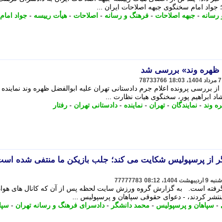
جواد امام سخنگوی جبهه اصلاحات ایران ...
رسانه
-
جبهه اصلاحات
-
فرهنگ و رسانه
-
اصلاحات
-
هیأت رییسه
-
جواد امام
 ظهره وند» بررسی شد
78733766
از بررسی پرونده اعلام جرم دادستانی تهران علیه ابوالفضل ظهره وند نماینده 
اد ابراهیم پور، سخنگوی هیات نظارت ...
ه وند
-
نمایندگان
-
تهران
-
نماینده
-
دادستانی تهران
-
رفتار
گر از پرسپولیس شکایت می کند؛ جلب بازیکن ما منتفی شده است
77777783
گرفته است. به گزارش گروه ورزش سایت لحظه پس از آن که کانال های هواد
شر کردند، - دعوای حقوقی سپاهان و پرسپولیس ...
-
سپاهان و پرسپولیس
-
محمد دانشگر
-
دادسرای فرهنگ و رسانه تهران
-
سپا