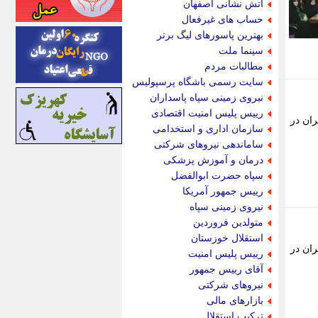
آتش نشانی اصفهان
اینتیتر
حساب های غیرفعال
ایونا نیوز
بهترین پاسورهای لیگ برتر
بازتاب آنلاین
سینما ملت
باشگاه خبرنگاران
مطالبات مردم
باغستان نیوز
سایت رسمی باشگاه پرسپولیس
بامبوک
نیروی زمینی سپاه پاسداران
ببین و بخون
رییس پلیس امنیت اقتصادی
ران در
بدینسان
سازمان اداری و استخدامی
بنکر
ساماندهی نیروهای شرکتی
بیت ران
درمان و آموزش پزشکی
پارس فوتبال
سپاه حضرت ابوالفضل
پارسینه
رییس جمهور آمریکا
پارسینه پلاس
نیروی زمینی سپاه
پاز آنلاین
متولدین فروردین
پاس گل
استقلال خوزستان
پانا
ران در
رییس پلیس امنیت
پرتو نیوز
آقای رییس جمهور
پرسون
نیروهای شرکتی
پنجره نیوز
بازارهای مالی
پویامگ
ترکیب استقلال