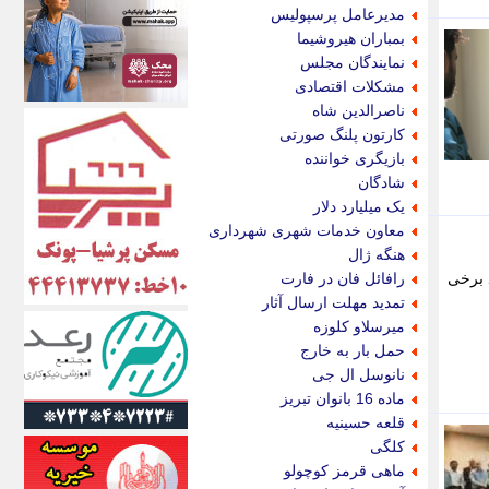
اکونیوز
مدیرعامل پرسپولیس
الف
بمباران هیروشیما
انتشار آنلاین
نمایندگان مجلس
اندیشه قرن
مشکلات اقتصادی
اندیشه معاصر
ناصرالدین شاه
اندیشه ها
کارتون پلنگ صورتی
انرژی پرس
بازیگری خواننده
ای استخدام
شادگان
ایتنا
یک میلیارد دلار
ایراف
معاون خدمات شهری شهرداری
ایران آرت
هنگه ژال
ایران آنلاین
 برخی
رافائل فان در فارت
ایران زندگی
تمدید مهلت ارسال آثار
ایران فوری
میرسلاو کلوزه
ایرانی روز
حمل بار به خارج
ایرانیتال
نانوسل ال جی
ایرنا
ماده 16 بانوان تبریز
ایسکانیوز
قلعه حسینیه
ایسنا
کلگی
ایکنا
ماهی قرمز کوچولو
ایلنا