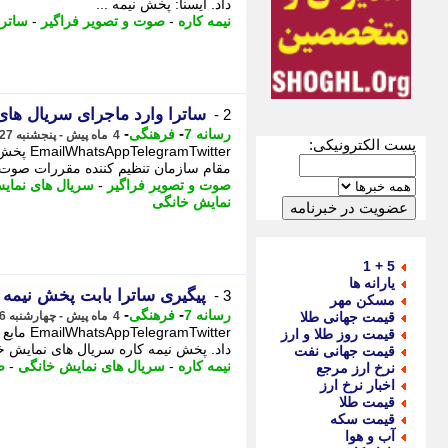
داد. ایسنا: پخش نیمه ...
نیمه کاره
-
صوت و تصویر فراگیر
-
ساترا
ساترا وارد ماجرای سریال های
2 -
-
-
رسانه 7
فرهنگی
4 ماه پیش - پنجشنبه 27 فروردین 1405، 07:55
پست الکترونیکی:
Twitter
مقام سازمان تنظیم کننده مقررات صوت و 
صوت و تصویر فراگیر
-
سریال های نمای
نمایش خانگی
5 + 1
یارانه ها
پیگیری ساترا بابت پخش نیمه کاره 2 
3 -
مسکن مهر
-
-
رسانه 7
فرهنگی
قیمت جهانی طلا
4 ماه پیش - چهارشنبه 26 فروردین 1405، 18:15
Twitter
قیمت روز طلا و ارز
داد. پخش نیمه کاره سریال های نمایش خا
قیمت جهانی نفت
نیمه کاره
-
سریال های نمایش خانگی
-
ص
نرخ ارز مرجع
اخبار نرخ ارز
قیمت طلا
قیمت سکه
آب و هوا