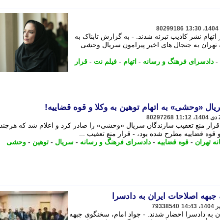
80299186
هام نشر کاذیب تبرئه شدند. - به گزارش تابناک به
 تهران به جنجال های اخیر پیرامون سریال وحشی
-
دادسرای فرهنگ و رسانه
-
اتهام
-
فیلم نت
-
قرار
ال «وحشی» به اتهام توهین به وکلا و قوه قضاییه!
80297268
قرار منع تعقیب سازندگان سریال «وحشی» را صادر کرد و اعلام شد که هرچند
قوه قضاییه مطرح شده بود، - قرار منع تعقیب ...
ه تهران
-
قوه قضاییه
-
دادسرای فرهنگ و رسانه
-
سریال
-
توهین
-
وحشی
بهه اصلاحات ایران به دادسرا
79338540
 به دادسرا احضار شدند. - جواد امام، سخنگوی جبهه