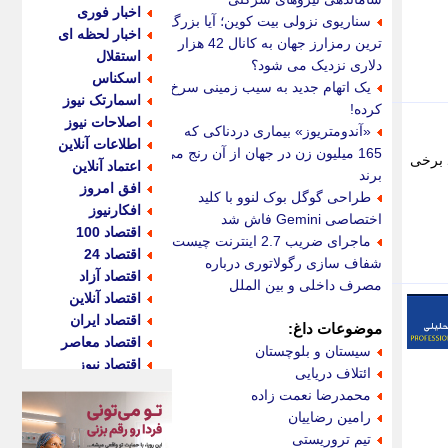
اخبار فوری
سناریوی نزولی بیت کوین؛ آیا بزرگ
اخبار لحظه ای
ترین رمزارز جهان به کانال 42 هزار
استقلال
دلاری نزدیک می شود؟
اسکناس
یک اتهام جدید به سیب زمینی سرخ
اسمارتک نیوز
کرده!
اصلاحات نیوز
«آندومتریوز» بیماری دردناکی که
اطلاعات آنلاین
165 میلیون زن در جهان از آن رنج می
 برخی
اعتماد آنلاین
برند
افق امروز
طراحی گوگل بوک لنوو با کلید
افکارنیوز
اختصاصی Gemini فاش شد
اقتصاد 100
ماجرای ضریب 2.7 اینترنت چیست؟
اقتصاد 24
شفاف سازی رگولاتوری درباره
اقتصاد آزاد
مصرف داخلی و بین الملل
اقتصاد آنلاین
اقتصاد ایران
موضوعات داغ:
اقتصاد معاصر
سیستان و بلوچستان
اقتصاد نیوز
ائتلاف دریایی
اکو ایران
محمدرضا نعمت زاده
اکوفارس
رامین رضاییان
اکونگار
تیم تروریستی