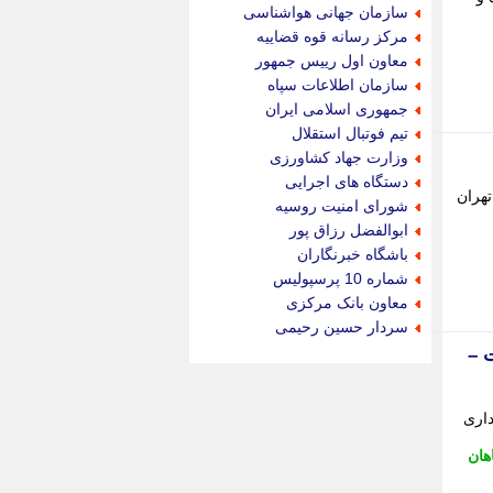
جام جم
سازمان جهانی هواشناسی
جدید پرس
مرکز رسانه قوه قضاییه
جماران
معاون اول رییس جمهور
جوان ایرانی
سازمان اطلاعات سپاه
جهان مانا
جمهوری اسلامی ایران
جهان نگر
تیم فوتبال استقلال
جهان نیوز
وزارت جهاد کشاورزی
چطور
دستگاه های اجرایی
تهران
چمپیونات
شورای امنیت روسیه
چمدون
ابوالفضل رزاق پور
چه خبر
باشگاه خبرنگاران
حادثه 24
شماره 10 پرسپولیس
حرف تو
معاون بانک مرکزی
حوادث پلاس
سردار حسین رحیمی
حوزه نیوز
 –
خبر آنلاین
خبر جنوب
خبر سیاسی
اری
خبر گردون
هان
خبر ورزشی
خبرجو