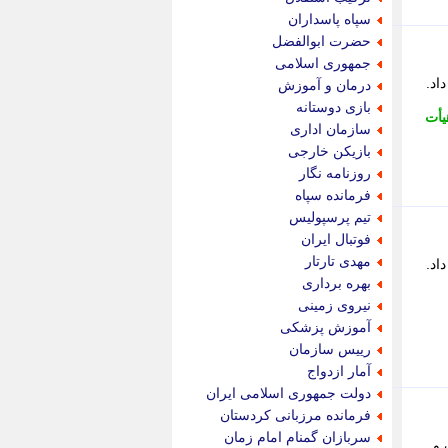
پویه آنلاین
سپاه پاسداران
پیام نفت
حضرت ابوالفضل
تابناک
جمهوری اسلامی
تازه نیوز
داد.
درمان و آموزش
تبیان
بازی دوستانه
یأت
تجارت نیوز
سازمان اداری
تحریریه
بازیکن خارجی
ترابر نیوز
روزنامه نگار
ترفندباز
فرمانده سپاه
تریبون اقتصاد
تیم پرسپولیس
تسنیم نیوز
فوتبال ایران
تک ناک
مهدی تارتار
داد.
تکراتو
بهره برداری
توریسم آنلاین
نیروی زمینی
تولید نیوز
آموزش پزشکی
تیتر فوری
رییس سازمان
تیکنا
آمار ازدواج
جاب ویژن
دولت جمهوری اسلامی ایران
جار نیوز
فرمانده مرزبانی کردستان
جالبتر
سربازان گمنام امام زمان
 و