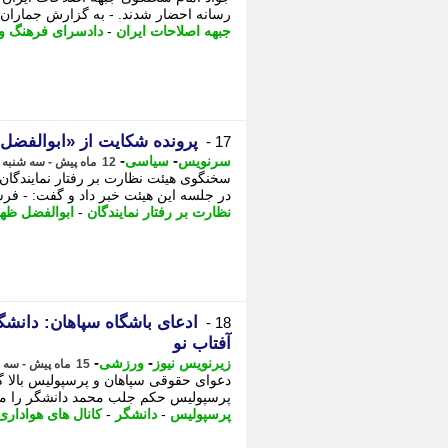
رسانه احضار شدند. - به گزارش جماران؛ 
جبهه اصلاحات ایران
-
دادسرای فرهنگ و 
پرونده شکایت از «ابوالفضل
17 -
-
-
سرنویس
سیاسی
12 ماه پیش - سه شنبه 7 مرداد 1404، 18:03
سخنگوی هیئت نظارت بر رفتار نمایندگان 
در جلسه این هیئت خبر داد و گفت: - فرش
نظارت بر رفتار نمایندگان
-
ابوالفضل ظهر
ادعای باشگاه سپاهان: دانش
18 -
آفتاب نو
-
-
زیرنویس نیوز
ورزشی
15 ماه پیش - سه شنبه 9 اردیبهشت 1404، 08:12
دعوای حقوقی سپاهان و پرسپولیس بالا 
پرسپولیس حکم جلب محمد دانشگر را منت
پرسپولیس
-
دانشگر
-
کانال های هواداری