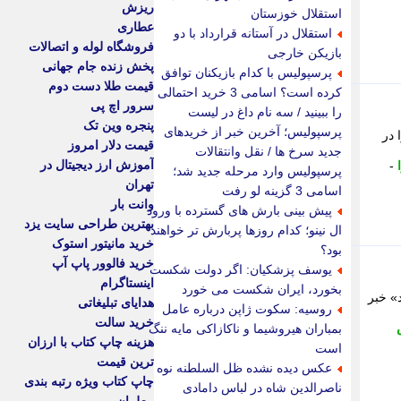
ریزش
استقلال خوزستان
عطاری
استقلال در آستانه قرارداد با دو
فروشگاه لوله و اتصالات
بازیکن خارجی
پخش زنده جام جهانی
پرسپولیس با کدام بازیکنان توافق
قیمت طلا دست دوم
کرده است؟ اسامی 3 خرید احتمالی
سرور اچ پی
را ببینید / سه نام داغ در لیست
پنجره وین تک
پرسپولیس؛ آخرین خبر از خریدهای
ا در
قیمت دلار امروز
جدید سرخ ها / نقل وانتقالات
آموزش ارز دیجیتال در
-
پرسپولیس وارد مرحله جدید شد؛
تهران
اسامی 3 گزینه لو رفت
وانت بار
پیش بینی بارش های گسترده با ورود
بهترین طراحی سایت یزد
ال نینو؛ کدام روزها پربارش تر خواهند
خرید مانیتور استوک
بود؟
خرید فالوور پاپ آپ
یوسف پزشکیان: اگر دولت شکست
اینستاگرام
بخورد، ایران شکست می خورد
مد» خبر
هدایای تبلیغاتی
روسیه: سکوت ژاپن درباره عامل
خرید سالت
بمباران هیروشیما و ناکازاکی مایه ننگ
هزینه چاپ کتاب با ارزان
است
ترین قیمت
عکس دیده نشده ظل السلطنه نوه
چاپ کتاب ویژه رتبه بندی
ناصرالدین شاه در لباس دامادی