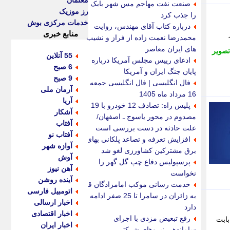
معلمان
صنعت نفت مهاجم مس شهر بابک
رز موزیک
را جذب کرد
خدمات مرکزی بوش
درباره کتاب آقای مهندس، روایت
منابع خبری
محمدرضا نعمت زاده از فراز و نشیب
های ایران معاصر
صویر
55 آنلاین
ادعای رییس مجلس آمریکا درباره
6 صبح
پایان جنگ ایران و آمریکا
9 صبح
فال انگلیسی | فال انگلیسی جمعه
آرمان ملی
16 مرداد ماه 1405
آریا
پلیس راه: تصادف 12 خودرو با 19
آشکار
مصدوم در محور یاسوج ـ اصفهان/
آفتاب
علت حادثه در دست بررسی است
آفتاب نو
افزایش تعرفه و تصاعد پلکانی بهای
آوازه شهر
برق مشترکین کشاورزی لغو شد
آوش
پرسپولیس دفاع چپ گل گهر را
آهن نیوز
نخواست
آینده روشن
خدمت رسانی موکب امامزادگان قم
اتومبیل فارسی
به زائران در سامرا تا 25 صفر ادامه
اخبار ارسالی
دارد
اخبار اقتصادی
رفع تبعیض مزدی با اجرای
بابت
اخبار ایران
ساماندهی نیروهای شرکتی