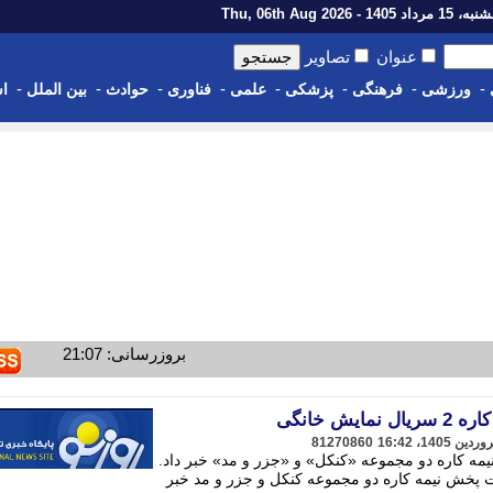
رداد 1405 - Thu, 06th Aug 2026
عنوان
تصاویر
-
-
-
-
-
-
-
-
ورزشی
فرهنگی
پزشکی
علمی
فناوری
حوادث
بین الملل
اس
بروزرسانی: 21:07
ش خانگی
81270860
یمه کاره دو مجموعه «کنکل» و «جزر و مد» خبر داد.
بت پخش نیمه کاره دو مجموعه کنکل و جزر و مد خبر