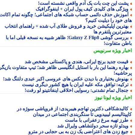
شت این چت بات یک آدم واقعی نشسته است!
یژگی های کلیدی کیف پول ایران + اینفوگرافیک
موزش حذف دائمی حساب شبکه های اجتماعی؛ چگونه تمام اکانت
ی خود را دیلیت کنیم؟
هترین اپلیکیشن خرید و فروش طلای آب شده + راهنمای انتخاب
تبرترین پلتفرم ها
بررسی گوشی Galaxy Z Flip8؛ ظاهر شبیه به نسخه قبلی اما با
طن متفاوت!
بار ویژه
سرنویس
یمت جدید برنج ایرانی، هندی و پاکستانی مشخص شد
هاره رهنما این بار با استایل انگلیسی ظاهر شد؛ تیپ متفاوت بازیگر
حاشیه!
هنوش بختیاری با دیدن عکس های عروسی اکبر عبدی دلتنگ شد!
رکیه: توافق مکه علیه ایران یا هیچ کشور دیگری نیست
نجال تمام نشدنی: رسوایی اخلاقی اینفانتینو لو رفت!
بار ویژه
ایونا نیوز
البدشکافی دکترین تهاجم هیبریدی: از فروپاشی سوژه در
پیتالیسم لیبیدویی تا سنگربندی اجتماعی در میدان
رز تهیه مرغ زعفرانی با ماست
یدئو تازه سحر دولتشاهی وایرال شد
یغ زدن های اعتراضی یک زن به بی حجابی در مترو