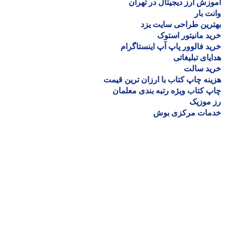
زش ارز دیجیتال در تهران
ت بار
رین طراحی سایت یزد
د مانیتور استوک
د فالوور پاپ آپ اینستاگرام
یای تبلیغاتی
ید سالت
نه چاپ کتاب با ارزان ترین قیمت
 کتاب ویژه رتبه بندی معلمان
موزیک
مات مرکزی بوش