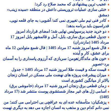
جیب ترین پیشنهادی که محمد صلاح رد کرد!
نثی سازی عملیات تروریستی داعش در منطقه «سیده زینب»
شق
ادر فنی تیم ملی تغییری نمی کند/ آشوبی: به جای قلعه نویی،
اسیون باید برنامه بدهد!
و خرید جدید پرسپولیس نهایی شد؛ امضای قرارداد امروز
جدول قطعی برق ساری، بابل، آمل و قائمشهر بابل امروز 17
1 (مازندران)
فال شمع امروز شنبه 17 مرداد 1405 | فال شمع متولدین 12 ماه
ی عشق، کار و آینده
ون های ماندگار|هومن؛ سربازی که آرزوی پاسداری را به آسمان
+تصویر
مت سکه و قیمت طلا امروز شنبه 17 مرداد 1405 + جدول
یزان پیشرفت پروژه های نهضت ملی مسکن در استان زنجان
اتر از میانگین کشوری است
ان قطعی برق زنجان امروز شنبه 17 مرداد (خاموشی برق)
اسامی ژل های غیر مجاز شستشوی پوست منتشر شد (17 مرداد
14
زشکیان: متأسفانه عده ای به عراقچی بی احترامی می کنند؛ من
 دانم کدام دین و مذهب به انسان اجازه می دهد به دیگری تهمت