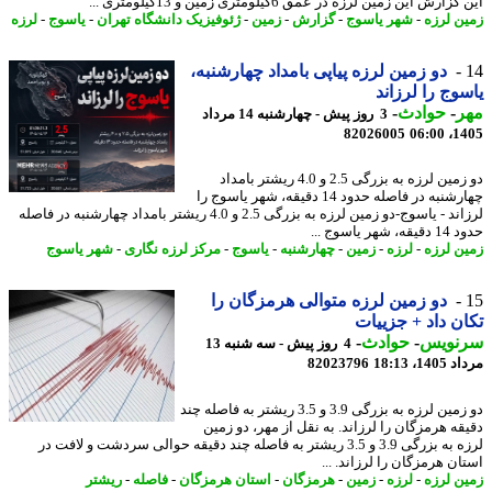
ارش این زمین لرزه در عمق 6کیلومتری زمین و 13کیلومتری ...
ن لرزه
-
شهر یاسوج
-
گزارش
-
زمین
-
ژئوفیزیک دانشگاه تهران
-
یاسوج
-
لرزه
دو زمین لرزه پیاپی بامداد چهارشنبه،
وج را لرزاند
ر
-
حوادث
-
3 روز پیش - چهارشنبه 14 مرداد
82026005
1405
دو زمین لرزه به بزرگی 2.5 و 4.0 ریشتر بامداد
چهارشنبه در فاصله حدود 14 دقیقه، شهر یاسوج را
لرزاند - یاسوج-دو زمین لرزه به بزرگی 2.5 و 4.0 ریشتر بامداد چهارشنبه در فاصله
شهر یاسوج ...
ن لرزه
-
لرزه
-
زمین
-
چهارشنبه
-
یاسوج
-
مرکز لرزه نگاری
-
شهر یاسوج
دو زمین لرزه متوالی هرمزگان را
ن داد + جزییات
نویس
-
حوادث
-
4 روز پیش - سه شنبه 13
1، 18:13
82023796
دو زمین لرزه به بزرگی 3.9 و 3.5 ریشتر به فاصله چند
قه هرمزگان را لرزاند. به نقل از مهر، دو زمین
لرزه به بزرگی 3.9 و 3.5 ریشتر به فاصله چند دقیقه حوالی سردشت و لافت در
ن هرمزگان را لرزاند. ...
ن لرزه
-
لرزه
-
زمین
-
هرمزگان
-
استان هرمزگان
-
فاصله
-
ریشتر