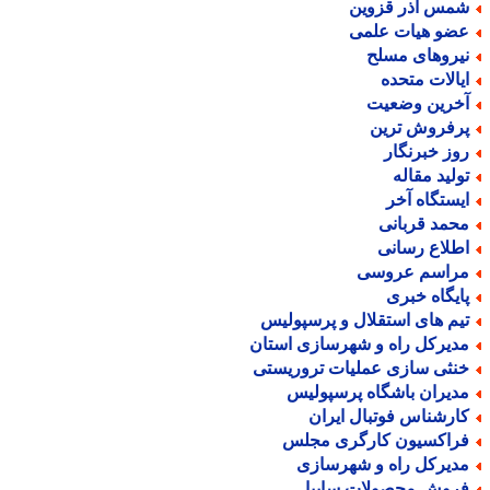
مس آذر قزوین
ضو هیات علمی
یروهای مسلح
یالات متحده
خرین وضعیت
رفروش ترین
وز خبرنگار
ولید مقاله
یستگاه آخر
حمد قربانی
طلاع رسانی
راسم عروسی
ایگاه خبری
یم های استقلال و پرسپولیس
دیرکل راه و شهرسازی استان
نثی سازی عملیات تروریستی
دیران باشگاه پرسپولیس
ارشناس فوتبال ایران
راکسیون کارگری مجلس
دیرکل راه و شهرسازی
روش محصولات سایپا