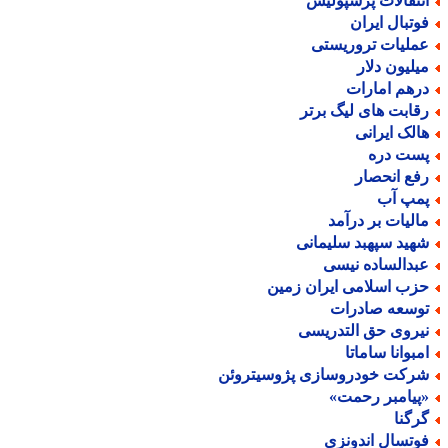
نتقالات پرسپولیس
وتبال ایران
ملیات تروریستی
یلیون دلار
رهم امارات
قابت های لیگ برتر
الک ایرانی
ست دره
فع انحصار
مپ آب
الیات بر درآمد
هید سپهبد سلیمانی
بدالساده نیسی
زب اسلامی ایران زمین
وسعه صادرات
یروی حق التدریسی
مبوانا ساماتا
رکت خودروسازی پژوسیتروئن
پیامبر رحمت»
رگنا
وتسال اندونزی