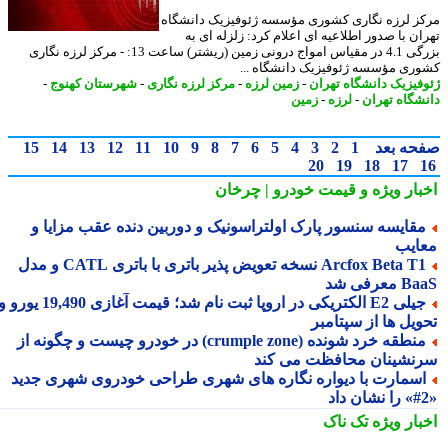
ز لرزه نگاری کشوری مؤسسه ژئوفیزیک دانشگاه
ان با صدور اطلاعیه ای اعلام کرد: زلزله ای به
بزرگی 4.1 در مقیاس امواج درونی زمین (ریشتر) ساعت 13: - مرکز لرزه نگاری
ری مؤسسه ژئوفیزیک دانشگاه ...
فیزیک دانشگاه تهران
-
زمین لرزه
-
مرکز لرزه نگاری
-
شهرستان کهنوج
-
شگاه تهران
-
لرزه
-
زمین
حه بعد
1
2
3
4
5
6
7
8
9
10
11
12
13
14
15
20
19
18
17
بار ویژه
و قیمت خودرو | چرخان
قایسه سنسور پارک اولتراسونیک و دوربین دنده عقب مزایا و
ایب
Arcfox Beta T1 نسخه تعویض پذیر باتری با باتری CATL و مدل
معرفی شد
جیلی E2 الکتریکی در اروپا ثبت نام شد؛ قیمت آغازی 19,490 یورو و
ویل ها از سپتامبر
منطقه خرد شونده (crumple zone) در خودرو چیست و چگونه از
نشینان محافظت می کند
سمارت با دیواره نگاره های شهری طراحی خودروی شهری جدید
بار ویژه
تک ناک