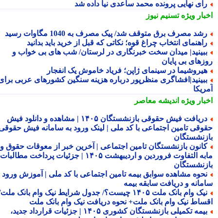
ای نهایی پرونده محمد ساعدی نیا داده شد
بار ویژه
تسنیم نیوز
شد مصرف برق متوقف شد/ پیک مصرف به 1040 مگاوات رسید
اهنمای انتخاب چراغ قوه؛ نکاتی که قبل از خرید باید بدانید
بینید| میدان سخت خبرنگاری در لرستان/ شب های بی خواب و
زهای بی پایان
یروشیما در سینمای ژاپن؛ فریاد خاموش یک انفجار
بینید|افشاگری منظرپور درباره هزینه سنگین کشورهای عربی برای
ریکا
بار ویژه
اندیشه معاصر
دریافت فیش حقوقی بازنشستگان ۱۴۰۵ | مشاهده و دانلود فیش
وقی تامین اجتماعی با کد ملی | لینک ورود به سامانه فیش حقوقی
زنشستگان
انون بازنشستگان تامین اجتماعی | آخرین خبر از معوقات حقوق و
مابه التفاوت فروردین و اردیبهشت ۱۴۰۵ | جزئیات پرداخت مطالبات
زنشستگان
حوه مشاهده سوابق بیمه تامین اجتماعی با کد ملی | آموزش ورود به
مانه و دریافت سابقه بیمه
نیک وام بانک ملت ۱۴۰۵ چیست؟/ جدول شرایط نیک وام بانک ملت/
ساط نیک وام بانک ملت+ نحوه دریافت نیک وام بانک ملت
بیمه تکمیلی بازنشستگان کشوری ۱۴۰۵ | جزئیات قرارداد جدید،