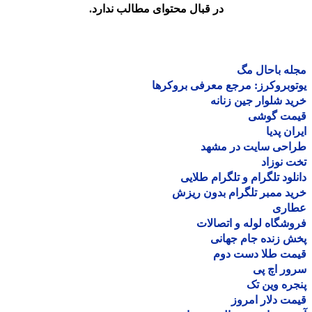
در قبال محتوای مطالب ندارد.
ه باحال مگ
وبروکرز: مرجع معرفی بروکرها
د شلوار جین زنانه
مت گوشی
ان پدیا
احی سایت در مشهد
 نوزاد
لود تلگرام و تلگرام طلایی
د ممبر تلگرام بدون ریزش
اری
شگاه لوله و اتصالات
 زنده جام جهانی
مت طلا دست دوم
ر اچ پی
ره وین تک
ت دلار امروز