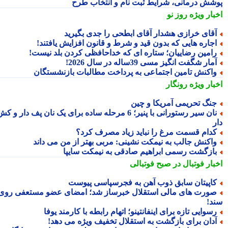
شش درمانی، شرایط ثبت نام و انتخاب طرح
بار ویژه
روز نو
قای خرازی هشدار آقای ابطحی را جدی بگیرید
جاره هایی که بدون قید و شرط و قانون افزایش یافتند!
امین رضاییان؛ ستاره ای که خداحافظی کردن بلد نیست!
مار شگفت انگیز مسی 39ساله در سال 2026!
اکنش تامین اجتماعی به پرداخت مطالبات بازنشستگان
بار ویژه
رونگار
نگ تحریمی آمریکا و چین
نان سیر رستورانی با پنیر؛ 6 مرحله ساده برای یک نان پف دار و کش
دام قسمت مرغ را نباید زیاد مصرف کرد؟
اکنش جالب به نیمکت نشینی: مربی بهتر از من می داند
ازگشت رسمی ابراهیم صادقی به نیمکت سایپا
بار فوتبال در صبح فوتبالی
اپیتان سابق ذوب آهن به فجرسپاسی پیوست
ورت های مالی استقلال خبرساز شد؛ امضای عضو مستعفی روی
د!
سوایی تازه برای اینفانتینو؛ اتهام رابطه با کارمند یوفا
دان برای بازگشت به استقلال تخفیف ویژه می دهد!