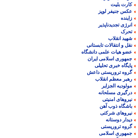
ارت بلیت
کس جنیفر لوپز
اینده
نرژی تجدیدناپذیر
حرک
هید انقلاب
قل و انتقالات تابستانی
ضو هیات علمی دانشگاه
مهوری اسلامی ایران
ایگاه خبری تحلیلی
روه تروریستی داعش
هبر معظم انقلاب
ولودیه الجزایر
رگیری مسلحانه
یروهای امنیتی
اشگاه ذوب آهن
یروهای شرکتی
یدار دوستانه
روه تروریستی
مهوری اسلامی