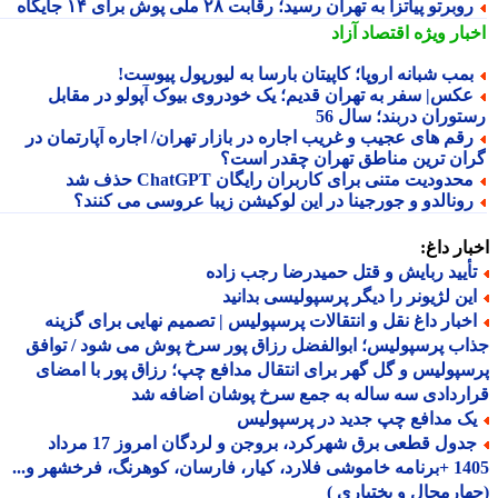
وبرتو پیاتزا به تهران رسید؛ رقابت ۲۸ ملی پوش برای ۱۴ جایگاه
بار ویژه
اقتصاد آزاد
مب شبانه اروپا؛ کاپیتان بارسا به لیورپول پیوست!
کس| سفر به تهران قدیم؛ یک خودروی بیوک آپولو در مقابل
توران دربند؛ سال 56
قم های عجیب و غریب اجاره در بازار تهران/ اجاره آپارتمان در
ان ترین مناطق تهران چقدر است؟
حدودیت متنی برای کاربران رایگان ChatGPT حذف شد
ونالدو و جورجینا در این لوکیشن زیبا عروسی می کنند؟
ار داغ:
أیید ربایش و قتل حمیدرضا رجب زاده
ین لژیونر را دیگر پرسپولیسی بدانید
خبار داغ نقل و انتقالات پرسپولیس | تصمیم نهایی برای گزینه
ب پرسپولیس؛ ابوالفضل رزاق پور سرخ پوش می شود / توافق
پولیس و گل گهر برای انتقال مدافع چپ؛ رزاق پور با امضای
ردادی سه ساله به جمع سرخ پوشان اضافه شد
ک مدافع چپ جدید در پرسپولیس
جدول قطعی برق شهرکرد، بروجن و لردگان امروز 17 مرداد
1405 +برنامه خاموشی فلارد، کیار، فارسان، کوهرنگ، فرخشهر و...
ارمحال و بختیاری )