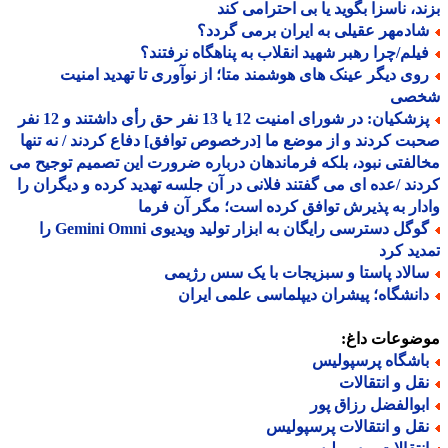
د، ناسزا بگوید یا بی احترامی کند
ادمهر عقیلی به ایران برمی گردد؟
یلم/چرا رهبر شهید انقلاب به پناهگاه نرفتند؟
وی دیگر عینک های هوشمند متا؛ از نوآوری تا تهدید امنیت
صی
پزشکیان: در شورای امنیت 12 یا 13 نفر حق رأی داشتند و 12 نفر
ت کردند و از موضع ما [درخصوص توافق] دفاع کردند / نه تنها
لفتی نبود، بلکه فرماندهان درباره ضرورت این تصمیم توجیح می
ند /عده ای می گفتند فلانی در آن جلسه تهدید کرده و دیگران را
ار به پذیرش توافق کرده است؛ مگر آن فرما
گوگل دسترسی رایگان به ابزار تولید ویدیوی Gemini Omni را
ید کرد
الاد پاستا و سبزیجات با یک سس رژیمی
انشگاه؛ پیشران دیپلماسی علمی ایران
ضوعات داغ:
اشگاه پرسپولیس
قل و انتقالات
بوالفضل رزاق پور
قل و انتقالات پرسپولیس