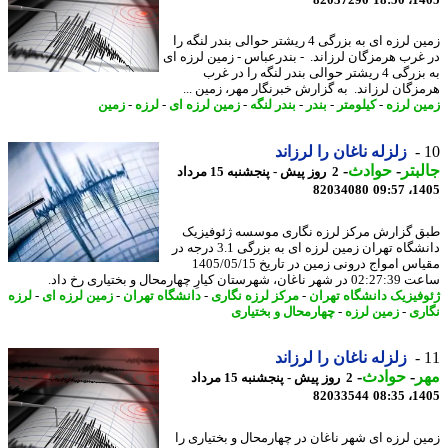
زمین لرزه ای به بزرگی 4 ریشتر حوالی بندر لنگه را
غرب هرمزگان لرزاند. - بندرعباس - زمین لرزه ای
به بزرگی 4 ریشتر حوالی بندر لنگه را در غرب
زگان لرزاند. به گزارش خبرنگار مهر، زمین ...
ن لرزه
-
کیلومتر
-
بندر
-
بندر لنگه
-
زمین لرزه ای
-
لرزه
-
زمین
زلزله ناغان را لرزاند
بتر
-
حوادث
-
2 روز پیش - پنجشنبه 15 مرداد
82034080
1405
 گزارش مرکز لرزه نگاری موسسه ژئوفیزیک
دانشگاه تهران زمین لرزه ای به بزرگی 3.1 درجه در
مقیاس امواج درونی زمین در تاریخ 1405/05/15
شهرستان کیارِ چهارمحال و بختیاری رخ داد.
فیزیک دانشگاه تهران
-
مرکز لرزه نگاری
-
دانشگاه تهران
-
زمین لرزه ای
-
لرزه
ری
-
زمین لرزه
-
چهارمحال و بختیاری
زلزله ناغان را لرزاند
ر
-
حوادث
-
2 روز پیش - پنجشنبه 15 مرداد
82033544
1405
ن لرزه ای شهر ناغان در چهارمحال و بختیاری را