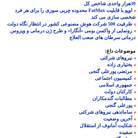
اوپو با قابلیت FatMax محدوده چربی سوزی را برای هر فرد
صی سازی می کند
 500 شرکت هوش مصنوعی کشور در انتظار نگاه دولت
ونمایی از واکسن بومی «آنگارا» و طرح ژن درمانی و ویروس
انی سرطان های صعب العلاج
ضوعات داغ:
یروهای شرکتی
ختیاری زاده
رتضی پورعلی گنجی
میسیون اجتماعی
مهوری اسلامی
ارکنان دولت
طالبات گندمکاران
ورعلی گنجی
اماندهی نیروهای شرکتی
خرین وضعیت
کایت آمانوف از استقلال
فیده