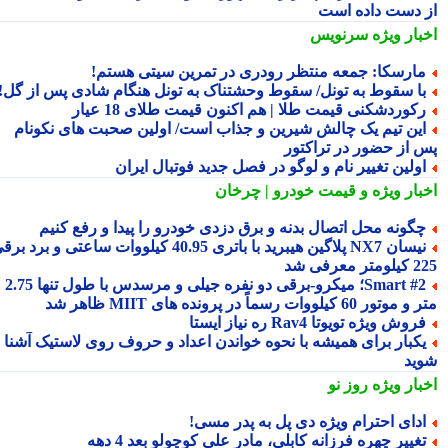
 دست داده است
بار ویژه
سرنویس
ارسکا: جمعه منتظر رودری در تمرین سیتی هستم!
ا سقوط به تونل/ سقوط وحشتناک به تونل هنگام شادی پس از گل!
کوردشکنی قیمت طلا | هم اکنون قیمت طلای 18 عیار
ین تیم یک چالش شیرین و جذاب است/ اولین صحبت های نکونام
 از حضور در تراکتور
ولین تغییر نام و لوگو در فصل جدید فوتبال ایران
بار ویژه
و قیمت خودرو | چرخان
گونه محل اتصال بدنه و برق دزدی خودرو را پیدا و رفع کنیم
نیسان NX7 پلاگین هیبرید با باتری 40.95 کیلووات ساعتی و برد برقی
 معرفی شد
Smart #2؛ میکرو-برقی دو نفره جیلی و مرسدس با طول تنها 2.75
ور 60 کیلووات رسماً در پرونده های MIIT ظاهر شد
روش ویژه تویوتا Rav4 ره نیاز ایستا
کبار برای همیشه با نحوه خواندن اعداد و حروف روی لاستیک آشنا
ید
بار ویژه
روز نو
دای احترام ویژه دی پل به پدر مسی!
غییر چهره فرزانه کابلی، مادر علی کوچولو بعد 4 دهه