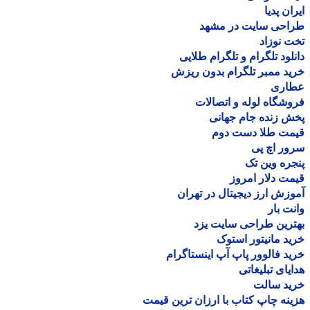
ان پدیا
احی سایت در مشهد
 نوزاد
لود تلگرام و تلگرام طلایی
د ممبر تلگرام بدون ریزش
اری
شگاه لوله و اتصالات
 زنده جام جهانی
مت طلا دست دوم
ر اچ پی
ره وین تک
ت دلار امروز
زش ارز دیجیتال در تهران
ت بار
رین طراحی سایت یزد
د مانیتور استوک
د فالوور پاپ آپ اینستاگرام
یای تبلیغاتی
ید سالت
نه چاپ کتاب با ارزان ترین قیمت