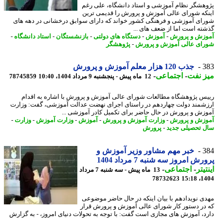
هشگر نظام آموزشی و استاد دانشگاه، علی رغم
که شورای عالی آموزش و پرورش را قدیمی ترین
ای آموزشی و فرهنگی کشور خواند که دارای سوابق درخشانی در دهه های
ته است اما از ضعف های ...
زش و پرورش
-
آموزش
-
دستگاه های دولتی
-
بازنشستگان
-
استاد دانشگاه
-
ای عالی آموزش و پرورش
-
پژوهشگر
3
جذب 120 هزار معلم آموزش و پرورش
 نفت
-
اجتماعی
-
12 ماه پیش - پنجشنبه 9 مرداد 1404، 10:40
78745859
س پژوهشگاه مطالعات شورای عالی آموزش و پرورش با اشاره به اقدام
شمند دولت چهاردهم در راستای اجرای نهضت عدالت آموزشی، گفت: وزارت
زش و پرورش در حال حاضر برای تکمیل کادر آموزشی ...
زش و پرورش
-
وزارت آموزش و پرورش
-
آموزش
-
وزارت آموزش
-
وزارت
-
 تحصیلی جدید
-
پرورش
3
خبر مهم مشاور وزیر آموزش و
ش امروز سه شنبه 7 مرداد 1404
یتر
-
اجتماعی
-
13 ماه پیش - سه شنبه 7 مرداد
78732623
1404
ی نویدادهم با بیان اینکه در حال حاضر موضوعی
در دستور کار شورای عالی آموزش و پرورش قرار
د، آموزش های مجازی است گفت: با توجه به تحولات دنیای امروز، - به گزارش