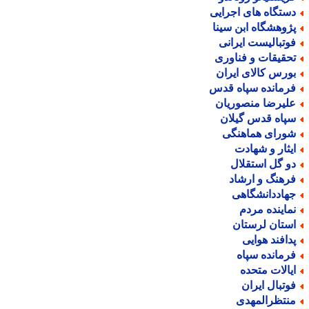
ستگاه های اجرایی
ژوهشگاه ابن سینا
وتبالیست ایرانی
حقیقات و فناوری
ورس کالای ایران
رمانده سپاه قدس
لیرضا منصوریان
پاه قدس گیلان
ورای هماهنگی
یثار و شهادت
و گل استقلال
رهنگ و ارشاد
هاددانشگاهی
ماینده مردم
ستان لرستان
دافند هوایی
رمانده سپاه
یالات متحده
وتبال ایران
نتظرالمهدی