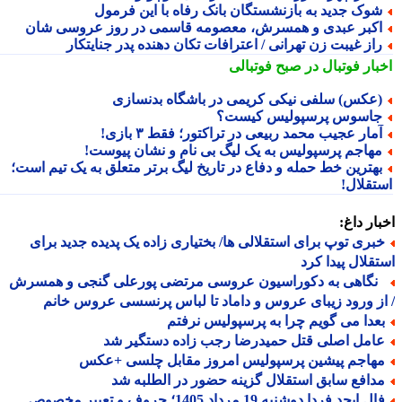
وک جدید به بازنشستگان بانک رفاه با این فرمول
کبر عبدی و همسرش، معصومه قاسمی در روز عروسی شان
از غیبت زن تهرانی / اعترافات تکان دهنده پدر جنایتکار
بار فوتبال در صبح فوتبالی
عکس) سلفی نیکی کریمی در باشگاه بدنسازی
اسوس پرسپولیس کیست؟
مار عجیب محمد ربیعی در تراکتور؛ فقط ۳ بازی!
هاجم پرسپولیس به یک لیگ بی نام و نشان پیوست!
هترین خط حمله و دفاع در تاریخ لیگ برتر متعلق به یک تیم است؛
تقلال!
ار داغ:
بری توپ برای استقلالی ها/ بختیاری زاده یک پدیده جدید برای
قلال پیدا کرد
گاهی به دکوراسیون عروسی مرتضی پورعلی گنجی و همسرش
ز ورود زیبای عروس و داماد تا لباس پرنسسی عروس خانم
عدا می گویم چرا به پرسپولیس نرفتم
امل اصلی قتل حمیدرضا رجب زاده دستگیر شد
هاجم پیشین پرسپولیس امروز مقابل چلسی +عکس
دافع سابق استقلال گزینه حضور در الطلبه شد
فال ابجد فردا دوشنبه 19 مرداد 1405؛ حروف و تعبیر مخصوص