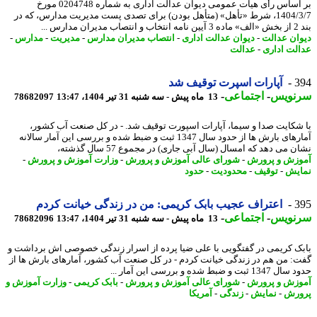
بر اساس رأی هیأت عمومی دیوان عدالت اداری به شماره 0204748 مورخ
1404/3/7، شرط «تأهل» (متأهل بودن) برای تصدی پست مدیریت مدارس، که در
ارس ...
ان عدالت
-
دیوان عدالت اداری
-
انتصاب مدیران مدارس
-
مدیریت
-
مدارس
-
لت اداری
-
عدالت
3
آپارات اسپرت توقیف شد
نویس
-
اجتماعی
-
13 ماه پیش - سه شنبه 31 تیر 1404، 13:47
78682097
شکایت صدا و سیما، آپارات اسپورت توقیف شد. - در کل صنعت آب کشور،
آمارهای بارش ها از حدود سال 1347 ثبت و ضبط شده و بررسی این آمار سالانه
 می دهد که امسال (سال آبی جاری) در مجموع 57 سال گذشته،
زش و پرورش
-
شورای عالی آموزش و پرورش
-
وزارت آموزش و پرورش
-
یش
-
توقیف
-
محدودیت
-
حدود
3
اعتراف عجیب بابک کریمی: من در زندگی خیانت کردم
نویس
-
اجتماعی
-
13 ماه پیش - سه شنبه 31 تیر 1404، 13:47
78682096
ک کریمی در گفتگویی با علی ضیا پرده از اسرار زندگی خصوصی اش برداشت و
: من هم در زندگی خیانت کردم - در کل صنعت آب کشور، آمارهای بارش ها از
ثبت و ضبط شده و بررسی این آمار ...
زش و پرورش
-
شورای عالی آموزش و پرورش
-
بابک کریمی
-
وزارت آموزش و
رش
-
نمایش
-
زندگی
-
آمریکا