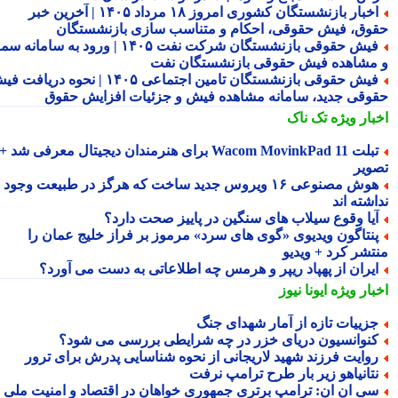
اخبار بازنشستگان کشوری امروز ۱۸ مرداد ۱۴۰۵ | آخرین خبر
وق، فیش حقوقی، احکام و متناسب سازی بازنشستگان
فیش حقوقی بازنشستگان شرکت نفت ۱۴۰۵ | ورود به سامانه سما
مشاهده فیش حقوقی بازنشستگان نفت
فیش حقوقی بازنشستگان تامین اجتماعی ۱۴۰۵ | نحوه دریافت فیش
وقی جدید، سامانه مشاهده فیش و جزئیات افزایش حقوق
بار ویژه
تک ناک
تبلت Wacom MovinkPad 11 برای هنرمندان دیجیتال معرفی شد +
ویر
هوش مصنوعی ۱۶ ویروس جدید ساخت که هرگز در طبیعت وجود
شته اند
یا وقوع سیلاب های سنگین در پاییز صحت دارد؟
نتاگون ویدیوی «گوی های سرد» مرموز بر فراز خلیج عمان را
تشر کرد + ویدیو
یران از پهپاد ریپر و هرمس چه اطلاعاتی به دست می آورد؟
بار ویژه
ایونا نیوز
زییات تازه از آمار شهدای جنگ
نوانسیون دریای خزر در چه شرایطی بررسی می شود؟
وایت فرزند شهید لاریجانی از نحوه شناسایی پدرش برای ترور
تانیاهو زیر بار طرح ترامپ نرفت
ی ان ان: ترامپ برتری جمهوری خواهان در اقتصاد و امنیت ملی را