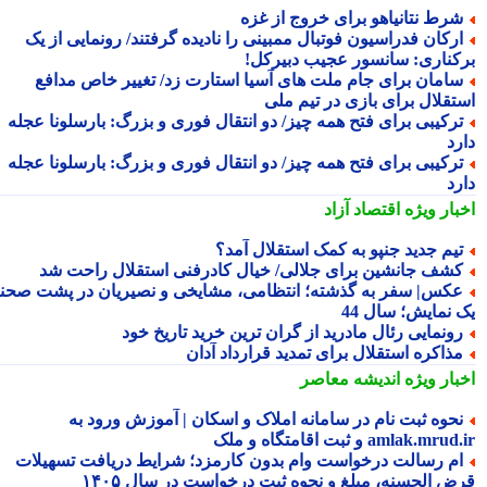
رط نتانیاهو برای خروج از غزه
رکان فدراسیون فوتبال ممبینی را نادیده گرفتند/ رونمایی از یک
کناری: سانسور عجیب دبیرکل!
امان برای جام ملت های آسیا استارت زد/ تغییر خاص مدافع
تقلال برای بازی در تیم ملی
رکیبی برای فتح همه چیز/ دو انتقال فوری و بزرگ: بارسلونا عجله
رد
رکیبی برای فتح همه چیز/ دو انتقال فوری و بزرگ: بارسلونا عجله
رد
بار ویژه
اقتصاد آزاد
یم جدید جنپو به کمک استقلال آمد؟
شف جانشین برای جلالی/ خیال کادرفنی استقلال راحت شد
کس| سفر به گذشته؛ انتظامی، مشایخی و نصیریان در پشت صحنه
 نمایش؛ سال 44
ونمایی رئال مادرید از گران ترین خرید تاریخ خود
ذاکره استقلال برای تمدید قرارداد آدان
بار ویژه
اندیشه معاصر
حوه ثبت نام در سامانه املاک و اسکان | آموزش ورود به
amlak.mr و ثبت اقامتگاه و ملک
م رسالت درخواست وام بدون کارمزد؛ شرایط دریافت تسهیلات
ض الحسنه، مبلغ و نحوه ثبت درخواست در سال ۱۴۰۵