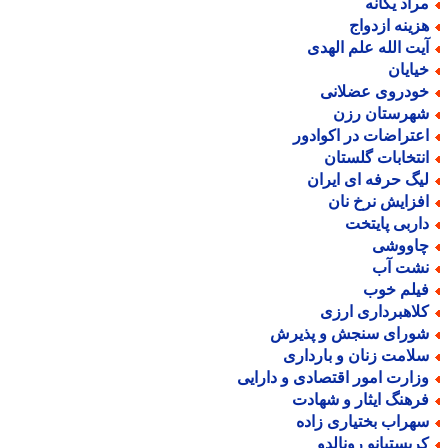
راد یگانه
زینه ازدواج
یت الله علم الهدی
یایان
ودروی عضلانی
هرستان رزن
عتراضات در اکوادور
نتخابات گلستان
یگ حرفه ای ایران
فزایش نرخ نان
اربی پایتخت
اووشی
شت آب
یلم خوب
لاهبرداری ارزی
ورای سنجش و پذیرش
لامت زنان و بارداری
زارت امور اقتصادی و دارایی
رهنگ ایثار و شهادت
هراب بختیاری زاده
ریستیانو رونالدو