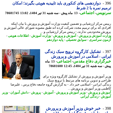
3
دوازدهمی های کنکوری باید تاییدیه هویتی بگیرند؛ امکان
م نمره با 2 شرط
نویس
-
اجتماعی
-
13 ماه پیش - سه شنبه 31 تیر 1404، 13:02
78681745
س مرکز ارزشیابی و تضمین کیفیت وزارت آموزش و پرورش با بیان اینکه
ادی که برای ترمیم مجدد شرکت کرده اند طبق مصوبه شورای عالی آموزش و
رش محدودیتی ندارند، - رییس مرکز ارزشیابی و ...
رت آموزش و پرورش
-
آموزش و پرورش
-
وزارت آموزش
-
اطلاعات هویتی
-
ون سراسری
-
سوابق تحصیلی
-
پایه دوازدهم
3
تشکیل کارگروه ترویج سبک زندگی
انی - اسلامی در آموزش و پرورش
رگزاری دفاع مقدس
-
اجتماعی
-
13 ماه
ه شنبه 31 تیر 1404، 12:45
78681600
ر آموزش و پرورش از تشکیل کارگروه ویژه برای
حی و تدوین برنامه های مرتبط با ترویج سبک
گی ایرانی - اسلامی خبر داد. - به گزارش گروه جامعه دفاع پرس ، علیرضا
می وزیر آموزش و پرورش ...
زش و پرورش
-
وزیر آموزش و پرورش
-
آموزش
-
پرورش
-
دانش آموزان
-
وزیر
وزش
-
زندگی ایرانی
3
خبر خوش وزیر آموزش و پرورش