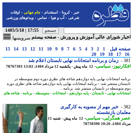
-
-
-
-
خبر
کرونا
استخدام
جام جهانی
اوقات
-
-
-
شرعی
آب و هوا
تماس
ویدئوهای ورزشی
17:55 | 1405/5/18
ار شورای عالی آموزش و پرورش - صفحه بیستم
سرویسها
حه قبل
1
2
3
4
5
6
7
8
9
10
11
12
13
14
15
20
19
18
17
3
زمان و برنامه امتحانات نهایی تابستان اعلام شد
ارنیوز
-
سیاسی
-
12 ماه پیش - یکشنبه 12 مرداد 1404، 13:02
78767393
امه امتحانات نهایی پایه دوازدهم شاخه های نظری دوره دوم متوسطه در
ستان منتشر شد. - برنامه امتحانات نهایی پایه دوازدهم شاخه های نظری دوره
 متوسطه در تابستان منتشر شد. برنامه ...
حانات نهایی
-
تابستان
-
پایه دوازدهم
-
امتحانات
-
متوسطه
-
برنامه
-
شاخه های
3
خبر مهم از مصوبه به کارگیری
مان بازنشسته
ر همگرایی
-
سیاسی
-
12 ماه پیش - شنبه 11
1، 10:26
78758390