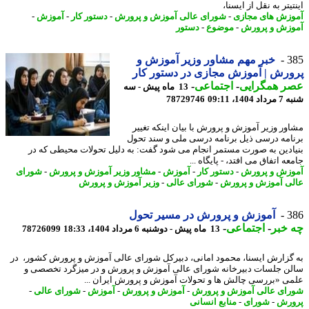
یتر به نقل از ایسنا،
زش های مجازی
-
شورای عالی آموزش و پرورش
-
دستور کار
-
آموزش
-
زش و پرورش
-
موضوع
-
دستور
3
خبر مهم مشاور وزیر آموزش و
رش | آموزش مجازی در دستور کار
ر همگرایی
-
اجتماعی
-
13 ماه پیش - سه
140، 09:11
78729746
ور وزیر آموزش و پرورش با بیان اینکه تغییر
امه درسی ذیل برنامه درسی ملی و سند تحول
ادین به صورت مستمر انجام می شود گفت: به دلیل تحولات محیطی که در
ه اتفاق می افتد، - پایگاه ...
زش و پرورش
-
دستور کار
-
آموزش
-
مشاور وزیر آموزش و پرورش
-
شورای
ی آموزش و پرورش
-
شورای عالی
-
وزیر آموزش و پرورش
3
آموزش و پرورش در مسیر تحول
خبر
-
اجتماعی
-
13 ماه پیش - دوشنبه 6 مرداد 1404، 18:33
78726099
گزارش ایسنا، محمود امانی، دبیرکل شورای عالی آموزش و پرورش کشور، در
ن جلسات دبیرخانه شورای عالی آموزش و پرورش و در میزگرد تخصصی و
ی «بررسی چالش ها و تحولات آموزش و پرورش ایران ...
ای عالی آموزش و پرورش
-
آموزش و پرورش
-
آموزش
-
شورای عالی
-
رش
-
شورای
-
منابع انسانی