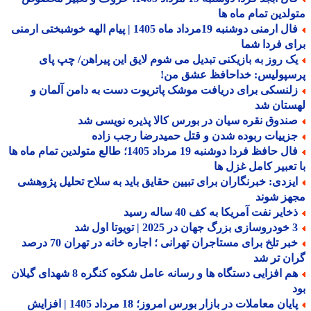
لدین تمام ماه ها
فال ارمنی دوشنبه 19مرداد ماه 1405 | پیام الهه خوشبختی ارمنی
ی فردا شما
ک روز به بازیکنی تبدیل می شوم لایق این پیراهن/ چپ پای
سپولیس: خداحافظ عشق من!
لنسکی برای دریافت موشک پاتریوت دست به دامن آلمان و
ستان شد
ندوق نقره سیان در بورس کالا پذیره نویسی شد
زییات ربوده شدن و قتل حمیدرضا رجب زاده
فال حافظ فردا دوشنبه 19 مرداد 1405؛ طالع متولدین تمام ماه ها
تعبیر کامل غزل ها
یزدی: خبرنگاران برای تبیین حقایق باید به سلاح تحلیل پژوهشی
هز شوند
ایر نفت آمریکا به کف 40 ساله رسید
 | تویوتا اول شد
خبر تلخ برای مستاجران تهرانی ؛ اجاره خانه در تهران 70 درصد
ن تر شد
هم افزایی دستگاه ها و رسانه عامل شکوه کنگره 8 شهدای گیلان
پایان معاملات در بازار بورس امروز؛ 18 مرداد 1405 | افزایش