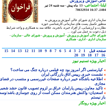
لی آموزش و پرورش
ا
-
اجتماعی
-
13 ماه پیش - سه شنبه 24 تیر
78632934
1404
مان اداری شورای عالی آموزش و پرورش به
ور تکمیل پست های سازمانی کارشناسی حوزه
رت و ارزشیابی، از افراد خبره، باتجربه، علاقه مند به همکاری و واجد شرایط
 دعوت به عمل می آورد. ...
ای عالی آموزش و پرورش
-
آموزش و پرورش
-
شورای عالی
-
سازمان
-
مان اداری
-
اداری
-
همکاری
حه قبل
1
2
3
4
5
6
7
8
9
10
11
12
13
14
15
20
19
18
17
بار ویژه
تسنیم نیوز
یارستمی اگر امروز بود چه فیلمی درباره جنگ می ساخت؟
شست خبری رییس اتاق بازرگانی ایران
طلاعیه باشگاه خیبر درباره صفحات غیررسمی و منتسب در فضای
ازی
اکید معاون رییس پارلمان عراق بر لزوم تصویب قانون حشد شعبی
سعدیان: واکنش هنرمندان ممکن است از روی جوسازی باشد/وسط
ز نیستم
بار ویژه
رونگار