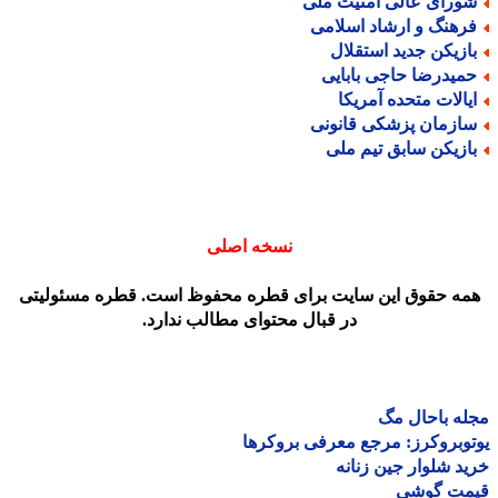
ورای عالی امنیت ملی
رهنگ و ارشاد اسلامی
ازیکن جدید استقلال
میدرضا حاجی بابایی
یالات متحده آمریکا
ازمان پزشکی قانونی
ازیکن سابق تیم ملی
نسخه اصلی
مه حقوق این سایت برای قطره محفوظ است. قطره مسئولیتی
در قبال محتوای مطالب ندارد.
ه باحال مگ
وبروکرز: مرجع معرفی بروکرها
د شلوار جین زنانه
مت گوشی