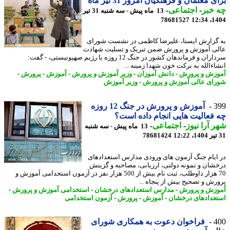
 معلمان و فرهنگیان امروز 31 تیر ماه
خبر
-
اجتماعی
-
13 ماه پیش - سه شنبه 31 تیر
78681527
1404
گزارش ایسنا، علیرضا کاظمی در نشست شورای
ی آموزش و پرورش ضمن تبریک و تسلیت شهادت
سرداران و فرماندهان کشور در جنگ 12 روزه با رژیم صهیونیستی، - گفت:
اءالله به برکت خون شهدا زمینه ...
زش و پرورش
-
دانش آموزان
-
وزیر آموزش و پرورش
-
آموزش
-
پرورش
-
ای عالی آموزش و پرورش
-
وزیر آموزش
3
آموزش و پرورش در جنگ 12 روزه
فعالیت هایی انجام داده است؟
 آرا نیوز
-
اجتماعی
-
13 ماه پیش - سه شنبه
78681424
ایام جنگ آزمون های ورودی مدارس استعدادهای
شان و نمونه دولتی، ارزیابی، مصاحبه و گزینش
70 هزار داوطلب، ثبت نام بیش از 500 هزار نفر در آزمون استخدامی آموزش و
رش و تصحیح بیش از پنجاه ...
زش و پرورش
-
مدارس استعدادهای درخشان
-
استخدامی آموزش و پرورش
-
عدادهای درخشان
-
آموزش
-
پرورش
-
آزمون استخدامی
4
فراخوان دعوت به همکاری شورای