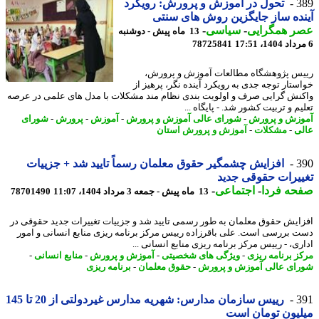
3
تحول در آموزش و پرورش: رویکرد
ده ساز جایگزین روش های سنتی
ر همگرایی
-
سیاسی
-
13 ماه پیش - دوشنبه
78725841
س پژوهشگاه مطالعات آموزش و پرورش،
ستار توجه جدی به رویکرد آینده نگر، پرهیز از
نش گرایی صرف و اولویت بندی نظام مند مشکلات با مدل های علمی در عرصه
م و تربیت کشور شد. - پایگاه ...
زش و پرورش
-
شورای عالی آموزش و پرورش
-
آموزش
-
پرورش
-
شورای
ی
-
مشکلات
-
آموزش و پرورش استان
3
افزایش چشمگیر حقوق معلمان رسماً تایید شد + جزییات
یرات حقوقی جدید
حه فردا
-
اجتماعی
-
13 ماه پیش - جمعه 3 مرداد 1404، 11:07
78701490
ایش حقوق معلمان به طور رسمی تایید شد و جزییات تغییرات جدید حقوقی در
 بررسی است. علی باقرزاده رییس مرکز برنامه ریزی منابع انسانی و امور
ری، - رییس مرکز برنامه ریزی منابع انسانی ...
ز برنامه ریزی
-
ویژگی های شخصیتی
-
آموزش و پرورش
-
منابع انسانی
-
ای عالی آموزش و پرورش
-
حقوق معلمان
-
برنامه ریزی
3
رییس سازمان مدارس: شهریه مدارس غیردولتی از 20 تا 145
یون تومان است