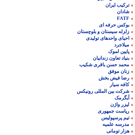
رکیب ایران
ادان
FAT
وکس حرفه ای
لزله سیستان و بلوچستان
حیای واحدهای تولیدی
یلاجرد
ایین لموک
نیاد تعاون زندانیان
حمد حسن باقری شکیب
نان موفق
ضا فیض بخش
افه سیار
رکت بین المللی رونیکس
بگرمک
یزر واژن
یاست جمهوری
یم پرسپولیس
درسه علمیه
زار تومانی