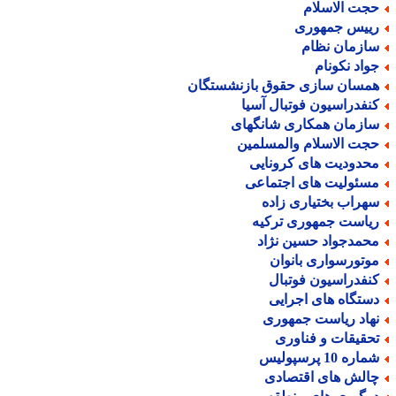
جت الاسلام
ییس جمهوری
ازمان نظام
واد نکونام
مسان سازی حقوق بازنشستگان
نفدراسیون فوتبال آسیا
ازمان همکاری شانگهای
جت الاسلام والمسلمین
حدودیت های کرونایی
سئولیت های اجتماعی
هراب بختیاری زاده
یاست جمهوری ترکیه
حمدجواد حسین نژاد
وتورسواری بانوان
نفدراسیون فوتبال
ستگاه های اجرایی
هاد ریاست جمهوری
حقیقات و فناوری
اره 10 پرسپولیس
الش های اقتصادی