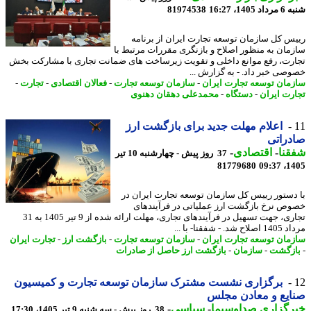
140، 16:27
81974538
س کل سازمان توسعه تجارت ایران از برنامه
مان به منظور اصلاح و بازنگری مقررات مرتبط با
رت، رفع موانع داخلی و تقویت زیرساخت های ضمانت تجاری با مشارکت بخش
صی خبر داد. - به گزارش ...
مان توسعه تجارت ایران
-
سازمان توسعه تجارت
-
فعالان اقتصادی
-
تجارت
-
رت ایران
-
دستگاه
-
محمدعلی دهقان دهنوی
اعلام مهلت جدید برای بازگشت ارز
راتی
نا
-
اقتصادی
-
37 روز پیش - چهارشنبه 10 تیر
81779680
1405
دستور رییس کل سازمان توسعه تجارت ایران در
ص نرخ بازگشت ارز عملیاتی در فرآیندهای
تجاری، جهت تسهیل در فرآیندهای تجاری، مهلت ارائه شده از 9 تیر 1405 به 31
د. - شفقنا- با ...
مان توسعه تجارت ایران
-
سازمان توسعه تجارت
-
بازگشت ارز
-
تجارت ایران
زگشت
-
سازمان
-
بازگشت ارز حاصل از صادرات
برگزاری نشست مشترک سازمان توسعه تجارت و کمیسیون
یع و معادن مجلس
رگزاری صداوسیما
-
سیاسی
-
38 روز پیش - سه شنبه 9 تیر 1405، 17:30