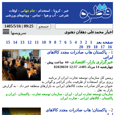
-
-
-
-
خبر
کرونا
استخدام
جام جهانی
اوقات
-
-
-
شرعی
آب و هوا
تماس
ویدئوهای ورزشی
09:25 | 1405/5/16
ار محمدعلی دهقان دهنوی
سرویسها
حه بعد
1
2
3
4
5
6
7
8
9
10
11
12
13
14
15
20
19
18
17
پاکستان هاب صادرات مجدد کالاهای
انی
گزاری بازار
-
اقتصادی
-
44 ساعت پیش -
14 مرداد 1405، 12:57
82028659
س کل سازمان توسعه تجارت ایران از برنامه
ی برای استفاده از ظرفیت بنادر کراچی و گوادر به
ان مراکز صادرات مجدد کالاهای ایرانی به بازارهای منطقه خبر داد. - به گزارش
ر به نقل ...
مان توسعه تجارت ایران
-
ایران
-
سازمان توسعه تجارت
-
پاکستان
-
ایران و
ستان
-
کالاهای ایرانی
-
تجارت ایران
پاکستان؛ هاب صادرات مجدد کالاهای
انی