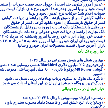
دس امروز کیلویی چند است؟؛ جدول جدید قیمت حبوبات را ببینید /
مت نخود و لوبیا امروز چقدر شد؟ آخرین نرخ های بازار / قیمت روز
وبات اعلام شد؛ جزئیات نرخ عدس، نخود و لوبیا
انلود گواهی کسر از حقوق بازنشستگان | راهنمای دریافت گواهی
ر از حقوق بازنشستگان | نحوه دانلود گواهی کسر از حقوق
روفایل بازنشستگان بانک تجارت | ورود به پروفایل بازنشستگان
نک تجارت | راهنمای دریافت فیش حقوقی و خدمات بازنشستگان
قیمت خودروهای ایران خودرو سایپا امروز پنجشنبه ۱۵ مرداد ۱۴۰۵ |
قیمت خودروهای ایران خودرو سایپا امروز پنجشنبه ۱۵ مرداد ۱۴۰۵ در
زار | آخرین جدول قیمت محصولات ایران خودرو و سایپا
بار ویژه
تک ناک
هترین شغل های هوش مصنوعی در سال ۲۰۲۶
رخودروی ۲.۵ میلیون دلاری Blackbird هنسی رونمایی شد + تصویر
گوشی M8 Power پوکو با باتری ۸۰۰۰ میلی آمپرساعتی معرفی شد
تصویر
الگرد بلک هاوک به سکوی پرتاب پهپادهای رزمی تبدیل می شود
زرگ ترین نیروگاه خورشیدی ایران در این استان احداث می شود
بار فوتبال در صبح فوتبالی
سمی؛ قرارداد وینیسیوس با رئال تا ۲۰۳۲ تمدید شد
ویدئو) پایان تلخ عشق امیر و فاطمه؛ داماد محبوب سندرم داون
گذشت