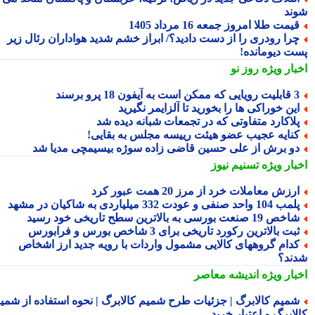
ند
یمت طلا امروز جمعه 16 مرداد 1405
را رودری را از دست دادید؟/ ابراز خشم شدید هواداران رئال زیر
ت دیومانده!
بار ویژه
روز نو
یی که ممکن است به آیفون 18 پرو برسند
ین خوراکی ها را بخورید تا آلزایمر نگیرید
لاکارد متفاوتی که در تجمعات شبانه دیده شد
نایه عجیب عضو هیئت رییسه مجلس به بقایی!
و برش از علی حسین قاضی زاده سوژه بیسیمچی مدیا شد
بار ویژه
تسنیم نیوز
رزش معاملات خرد از مرز 20 همت عبور کرد
ب 104 واحد صنفی و عودت 332 میلیاردی به شاکیان در مشهد
خص 19 صنعت بورسی به بالاترین سطح تاریخی خود رسید
بت بالاترین رکورد تاریخی برای 3 شاخص بورس و فرابورس
دام گروههای کالایی مشمول واردات با رویه جدید ارز اشخاص
ند؟
بار ویژه
اندیشه معاصر
میم کالابرگ | جزئیات طرح شمیم کالابرگ | نحوه استفاده از شمیم
لابرگ و اعتبار خرید