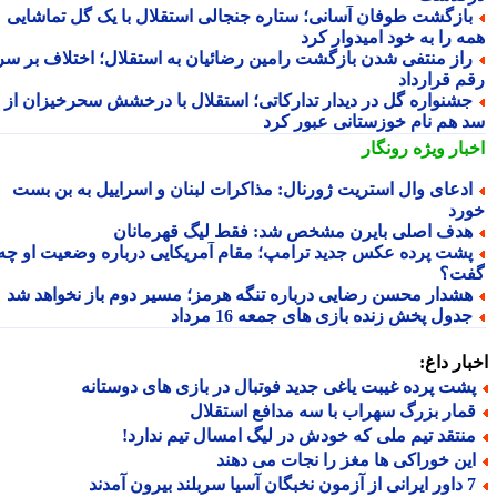
ازگشت طوفان آسانی؛ ستاره جنجالی استقلال با یک گل تماشایی
ه را به خود امیدوار کرد
از منتفی شدن بازگشت رامین رضائیان به استقلال؛ اختلاف بر سر
م قرارداد
شنواره گل در دیدار تدارکاتی؛ استقلال با درخشش سحرخیزان از
 هم نام خوزستانی عبور کرد
بار ویژه
رونگار
دعای وال استریت ژورنال: مذاکرات لبنان و اسراییل به بن بست
رد
دف اصلی بایرن مشخص شد: فقط لیگ قهرمانان
شت پرده عکس جدید ترامپ؛ مقام آمریکایی درباره وضعیت او چه
ت؟
شدار محسن رضایی درباره تنگه هرمز؛ مسیر دوم باز نخواهد شد
دول پخش زنده بازی های جمعه 16 مرداد
ار داغ:
شت پرده غیبت یاغی جدید فوتبال در بازی های دوستانه
مار بزرگ سهراب با سه مدافع استقلال
نتقد تیم ملی که خودش در لیگ امسال تیم ندارد!
ین خوراکی ها مغز را نجات می دهند
 سربلند بیرون آمدند