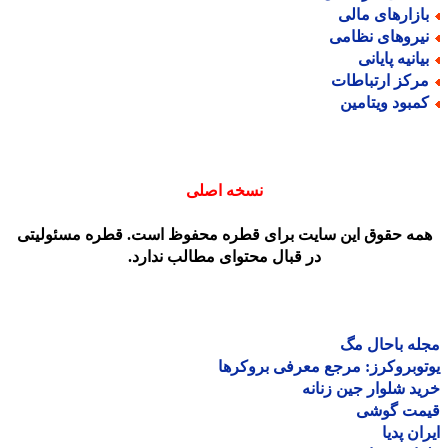
ازارهای مالی
یروهای نظامی
یانیه پایانی
رکز ارتباطات
مبود ویتامین
نسخه اصلی
مه حقوق این سایت برای قطره محفوظ است. قطره مسئولیتی
در قبال محتوای مطالب ندارد.
ه باحال مگ
وبروکرز: مرجع معرفی بروکرها
د شلوار جین زنانه
مت گوشی
ان پدیا