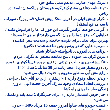
بریک مهدی طارمی به هم تیمی سابق خود
وافقنامه دفاعی مشترک ترکیه، عربستان و پاکستان؛ امضا در
اض
کرار چینش قبلی در آخرین محک پیش فصل/ قمار بزرگ سهراب
سه مدافع استقلال
گر می خواهید آلزایمر نگیرید، این خوراکی ها را فراموش نکنید /
هایی که مغز شما را جوان نگه می دارند؛ از ماهی تا مغزها /
رین مواد غذایی برای تقویت حافظه و سلامت مغز کدامند؟
رمایه هایی که در پرسپولیس ساخته شدند (عکس)
رنامه های اندرویدی ناخواسته خطاکار شدند
نزین گران می شود؟ پاسخ نماینده مجلس به نگرانی مردم
کس| تصویری جالب و دیدنی از تغییر چهره فریبا کوثری؛ عمره
وم مختار سریال مختارنامه در 59 سالگی؛ سال 1404
فع تنش آبی مناطق محروم با جدیت دنبال می شود
دئو| لحظه وقوع زلزله 7.1 ریشتری ژاپن در اتاق عمل جراحی
ررسی ابعاد اعتقادی وجود مبارک آخرین حجت الهی | باوری
گی ساز و امیدی راه گشا
بر خوش استاندار مازندران برای خبرنگاران؛ بیمه پایه و تکمیلی
 شوید
مت خودرو های سایپا امروز جمعه 16 مرداد 1405 + جدول