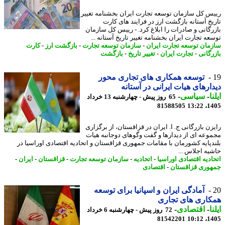
س کل سازمان توسعه تجارت ایران بخشنامه تغییر
یخ آستانه بازگشت ارز در فرایند های کارت
رگانی و صادرات را ابلاغ کرد. - رییس کل سازمان
عه تجارت ایران بخشنامه تغییر تاریخ آستانه ...
مان توسعه تجارت ایران
-
سازمان توسعه تجارت
-
بازگشت ارز
-
کارت
رگانی
-
تجارت ایران
-
تغییر تاریخ
-
بازگشت
توسعه همکاری های تجاری محور
ارهای هیات ایرانی در آستانه
ا
-
سیاسی
-
65 روز پیش - چهارشنبه 13 خرداد
81588505
1405
زن بازرگانی ج. ا. ایران در قزاقستان، از برگزاری
وعه ای از دیدارها و گفت وگوهای دوجانبه هیات
دپایه کشورمان با مقامات جمهوری قزاقستان و اتحادیه اقتصادی اوراسیا در
یه اجلاس ...
ادیه اقتصادی اوراسیا
-
اتحادیه
-
سازمان توسعه تجارت
-
قزاقستان
-
ایران
-
وری قزاقستان
-
اقتصادی
آمادگی ایران و اسپانیا برای توسعه
اری های تجاری
ا
-
اقتصادی
-
72 روز پیش - چهارشنبه 6 خرداد
81542201
1405