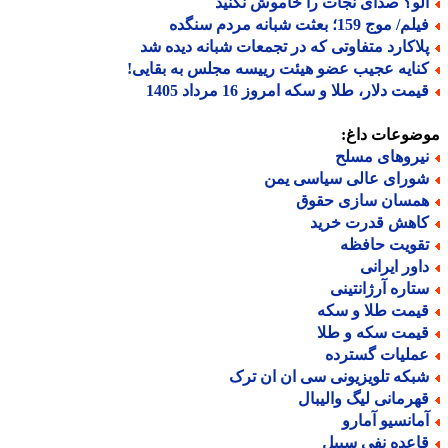
لو؟ صدای نجات را خاموش نکنید
م/ موج 159؛ بعثت شبانه مردم سنگده
لاکارد متفاوتی که در تجمعات شبانه دیده شد
نایه عجیب عضو هیئت رییسه مجلس به بقایی!
مت دلار، طلا و سکه امروز 16 مرداد 1405
ضوعات داغ:
یروهای مسلح
ورای عالی سیاسی یمن
مسان سازی حقوق
اهش قدرت خرید
قویت حافظه
اور ایرانی
تاره آرژانتینی
یمت طلا و سکه
یمت سکه و طلا
ملیات گسترده
بکه تلویزیونی سی ان ان ترک
هرمانی لیگ والیبال
مانسیو آمارو
اعده نفی سبیل