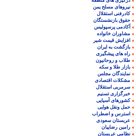
رگیری های منطقه
یروهای مسلح یمن
ادرفنی استقلال
قوق بازنشستگان
کادمی پرسپولیس
شاوران خانواده
فزایش قیمت شیر
ازگشت به ایران
اه های پیشگیری
لاب و روحانیون
ازار طلا و سکه
مایندگان مجلس
شکلات اقتصادی
رمربی استقلال
برگزاری تسنیم
شورهای آسیایی
مل ونقل هوایی
سترس و اضطراب
ربستان سعودی
امین رضاییان
ظامی عربستان