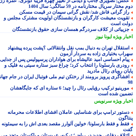
کس| تصویری جالب و دیدنی از تغییر چهره فریبا کوثری؛ عمره زن
 مختار سریال مختارنامه در 59 سالگی؛ سال 1404
از گرانی فاش شد/ نقش گرانی سیمان در قیمت مسکن
قویت معیشت کارگران و بازنشستگان اولویت مشترک مجلس و
لت است
زییاتی از کلاف سردرگم همسان سازی حقوق بازنشستگان
بار ویژه
ایونا نیوز
ستقلال تهران به دنبال بمب نقل وانتقالاتی ؟پشت پرده پیشنهاد
راب بختیاری زاده به سردار آزمون
یام احساسی امید عالیشاه برای هواداران پرسپولیس پس از جدایی
ودری بارسلونا را انتخاب کرد؛ چراغ سبز ستاره سیتی به فلیک و
یان رویای رئال مادرید
فشاگری پرویز برومند از رختکن تیم ملی فوتبال ایران در جام جهانی
مورینیو ترکیب رؤیایی رئال را چید؛ 6 ستاره ای که جایگاهشان
مین شده است
بار ویژه
سرنویس
ستور ترامپ برای شناسایی عاملان افشای اطلاعات محرمانه
تاگون
قط و فقط بارسلونا/ خولین آلوارز مقصد بعدی اش را به سیمئونه
ت
ئتلاف دفاعی جدید در ریاض؛ ترکیه، عربستان و پاکستان متحد می