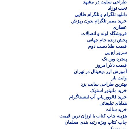
احی سایت در مشهد
 نوزاد
لود تلگرام و تلگرام طلایی
د ممبر تلگرام بدون ریزش
اری
شگاه لوله و اتصالات
 زنده جام جهانی
مت طلا دست دوم
ر اچ پی
ره وین تک
ت دلار امروز
زش ارز دیجیتال در تهران
ت بار
رین طراحی سایت یزد
د مانیتور استوک
د فالوور پاپ آپ اینستاگرام
یای تبلیغاتی
ید سالت
نه چاپ کتاب با ارزان ترین قیمت
 کتاب ویژه رتبه بندی معلمان
موزیک