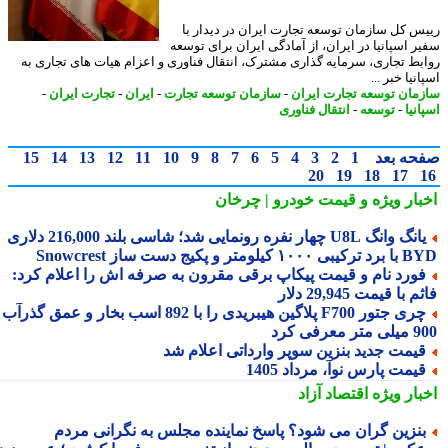
س کل سازمان توسعه تجارت ایران در دیدار با
ر اسپانیا در ایران، از آمادگی ایران برای توسعه
بط تجاری، سرمایه گذاری مشترک، انتقال فناوری و اعزام هیات های تجاری به
نیا خبر ...
مان توسعه تجارت ایران
-
سازمان توسعه تجارت
-
ایران
-
تجارت ایران
-
نیا
-
توسعه
-
انتقال فناوری
حه بعد
1
2
3
4
5
6
7
8
9
10
11
12
13
14
15
20
19
18
17
بار ویژه
و قیمت خودرو | چرخان
یانگ وانگ U8L چهار نفره رونمایی شد؛ شاسی بلند 216,000 دلاری
۱ کیلومتر و پکیج دست ساز Snowcrest
ورد نام و قیمت پیکاپ برقی مقرون به صرفه اش را اعلام کرد:
 با قیمت 29,945 دلار
چری جتور F700 پلاگین هیبریدی را با 892 اسب بخار و عمق گذرآب
 معرفی کرد
یمت جدید بنزین سوپر وارداتی اعلام شد
یمت پارس نوآ، مرداد 1405
بار ویژه
اقتصاد آزاد
نزین گران می شود؟ پاسخ نماینده مجلس به نگرانی مردم