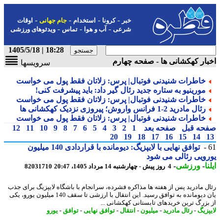
-
-
-
-
خبر
کرونا
استخدام
جام جهانی
اوقات
-
-
-
شرعی
آب و هوا
تماس
ویدئوهای ورزشی
18:28 | 1405/5/18
ار کهکشانی ها - صفحه چهارم
سرویسها
خاطرات شنیدنی فوتبال| پرس: زلاتان فقط پول می خواست
مورینیو به ستاره جدید رئال گیر داد: باید پیشرفت کنی!
خاطرات شنیدنی فوتبال| پرس: زلاتان فقط پول می خواست
رئال مادرید 2-1 فرانس واروش؛ پیروزی نزدیک کهکشانی ها
خاطرات شنیدنی فوتبال| پرس: زلاتان فقط پول می خواست
حه قبل
صفحه بعد
1
2
3
4
5
6
7
8
9
10
11
12
20
19
18
17
16
15
14
توافق نهایی با لایپزیگ: دیومانده با قراردادی 140 میلیون
ویی رئالی می شود
ا
-
ورزشی
-
4 روز پیش - چهارشنبه 14 مرداد 1405، 20:47
82031710
ل مادرید پس از هفته ها مذاکره فشرده، سرانجام با باشگاه لایپزیگ برای جذب
یان دیومانده به توافق رسید. این انتقال با ارزشی تا سقف 140 میلیون یورو، یکی
بزرگ ترین خریدهای تابستانی کهکشانی ...
پزیگ
-
رئال مادرید
-
میلیون
-
انتقال
-
توافق نهایی
-
توافق
-
یورو