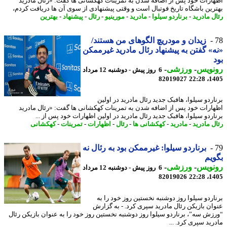
ارات خود پس از اضافه شدن به تمرینات کهکشانی ها گفت: «رئال مادرید
رین باشگاه تاریخ فوتبال است و وقتی پیشنهادی از سوی آن ها دریافت کردم،
ل مادرید
-
برناردو سیلوا
-
مادرید
-
مورینیو
-
رئال
-
پیشنهاد
-
بهترین
زیدان و مودریچ الگوهای من هستند/
» گفتن به پیشنهاد رئال مادرید غیرممکن
نویس
-
ورزشی
-
6 روز پیش - دوشنبه 12 مرداد
82019027
1405
اردو سیلوا، هافبک جدید رئال مادرید در اولین
ارات خود پس از اضافه شدن به تمرینات کهکشانی ها گفت: «رئال مادرید
اردو سیلوا، هافبک جدید رئال مادرید در اولین اظهارات خود پس از ...
ل مادرید
-
مادرید
-
کهکشانی ها
-
رئال
-
اظهارات
-
تمرینات
-
کهکشانی
برناردو سیلوا: غیرممکن بود به رئال نه
یم
نویس
-
ورزشی
-
6 روز پیش - دوشنبه 12 مرداد
82019026
1405
اردو سیلوا روز دوشنبه نخستین روز خود را به
ان بازیکن رئال مادرید سپری کرد. - به گزارش
زش سه”، برناردو سیلوا روز دوشنبه نخستین روز خود را به عنوان بازیکن رئال
ید سپری کرد. ...