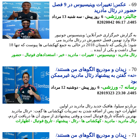
عکس| تغییرات وینیسیوس در 9 فصل
ر در رئال مادرید
بتر
-
ورزشی
-
6 روز پیش - سه شنبه 13 مرداد
82020042
1405
گزارش خبرگزاری خبرآنلاین؛ وینیسیوس جونیور
ا وارد نهمین فصل حضورش در رئال مادرید می
شود؛ بازیکنی که تابستان 2018 در حالی به جمع کهکشانی ها پیوست که تنها 18
 داشت و یکی از آینده ...
ل مادرید
-
وینیسیوس
-
تغییرات
-
مادرید
-
خبر
-
استعدادهای فوتبال
-
حضور
زیدان و مودریچ الگوهای من هستند/
» گفتن به پیشنهاد رئال مادرید غیرممکن
نه 7
-
ورزشی
-
6 روز پیش - دوشنبه 12 مرداد
82019323
1405
اردو سیلوا، هافبک جدید رئال مادرید در اولین
ارات خود پس از اضافه شدن به تمرینات کهکشانی ها گفت: «رئال مادرید
رین باشگاه تاریخ فوتبال است و وقتی پیشنهادی از سوی آن ها دریافت کردم،
ل مادرید
-
مادرید
-
کهکشانی ها
-
رئال
-
پیشنهاد
-
تاریخ فوتبال
-
اظهارات
زیدان و مودریچ الگوهای من هستند/