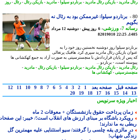
ل مادرید
-
بازیکن رئال مادرید
-
برناردو سیلوا
-
مادرید
-
بازیکن رئال
-
رئال
-
روز
برناردو سیلوا: غیرممکن بود به رئال نه
یم
نه 7
-
ورزشی
-
6 روز پیش - دوشنبه 12 مرداد
82019010
1405
اردو سیلوا روز دوشنبه نخستین روز خود را به
ان بازیکن رئال مادرید سپری کرد. هافبک پرتغالی
پس از پایان قراردادش با منچسترسیتی به صورت آزاد به جمع کهکشانی ها
ته است، - برناردو ...
ل مادرید
-
بازیکن رئال مادرید
-
برناردو سیلوا
-
بازیکن رئال
-
مادرید
-
سترسیتی
-
کهکشانی ها
حه قبل
صفحه بعد
1
2
3
4
5
6
7
8
9
10
11
12
20
19
18
17
16
15
14
بار ویژه
سرنویس
مان پرداخت حقوق بازنشستگان + معوقات 2 ماه
ویکرد باشگاه بر مبنای ارزش های انقلاب است؛/ خیبر: این صفحات
طی به ما ندارند!
ر مالزی یقه چلسی را گرفتند/ سیو استثنایی علیه مهمترین گل
دگی شهاب!