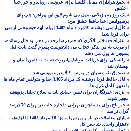
جمع هواداران مقابل کلیسا برای عروسی رونالدو و جورجینا!
کس
ک روز به بازیکنی تبدیل می شوم لایق این پیراهن/ چپ پای
سپولیس: خداحافظ عشق من!
فال ارمنی دوشنبه 19مرداد ماه 1405 | پیام الهه خوشبختی ارمنی
ی فردا شما
عترافات دختر بلاگری که حمیدرضا رجب زاده را به قتل رسانده/
مرتب به من تذکر حجاب می داد/دوست پسرم گفت بابت قتل
جی ها پول می دهند
لنسکی برای دریافت موشک پاتریوت دست به دامن آلمان و
ستان شد
ندوق نقره سیان در بورس کالا پذیره نویسی شد
فال حافظ فردا دوشنبه 19 مرداد 1405؛ طالع متولدین تمام ماه ها
تعبیر کامل غزل ها
یزدی: خبرنگاران برای تبیین حقایق باید به سلاح تحلیل پژوهشی
هز شوند
خبر تلخ برای مستاجران تهرانی ؛ اجاره خانه در تهران 70 درصد
ن تر شد
پایان معاملات در بازار بورس امروز؛ 18 مرداد 1405 | افزایش
ایر نفت آمریکا به کف 40 ساله رسید