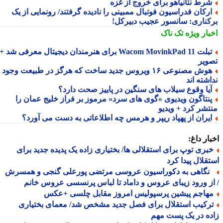
رط نتانیاهو برای خروج از غزه
رکان فدراسیون فوتبال ممبینی را نادیده گرفتند/ رونمایی از یک
کناری: سانسور عجیب دبیرکل!
بار ویژه
تک ناک
تبلت Wacom MovinkPad 11 برای هنرمندان دیجیتال معرفی شد +
ویر
هوش مصنوعی ۱۶ ویروس جدید ساخت که هرگز در طبیعت وجود
شته اند
یا وقوع سیلاب های سنگین در پاییز صحت دارد؟
نتاگون ویدیوی «گوی های سرد» مرموز بر فراز خلیج عمان را
تشر کرد + ویدیو
یران از پهپاد ریپر و هرمس چه اطلاعاتی به دست می آورد؟
ار داغ:
بری توپ برای استقلالی ها/ بختیاری زاده یک پدیده جدید برای
قلال پیدا کرد
گاهی به دکوراسیون عروسی مرتضی پورعلی گنجی و همسرش
ز ورود زیبای عروس و داماد تا لباس پرنسسی عروس خانم
هاجم پیشین پرسپولیس امروز مقابل چلسی +عکس
رکیب استقلال برای فصل جدید مشخص شد/ معمای بختیاری
ه در یک پست مهم