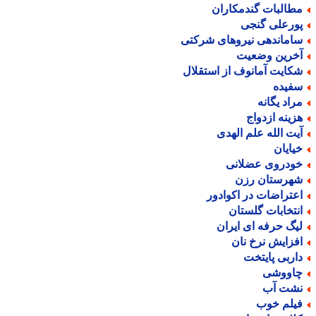
طالبات گندمکاران
ورعلی گنجی
اماندهی نیروهای شرکتی
خرین وضعیت
کایت آمانوف از استقلال
فیده
راد یگانه
زینه ازدواج
یت الله علم الهدی
یایان
ودروی عضلانی
هرستان رزن
عتراضات در اکوادور
نتخابات گلستان
یگ حرفه ای ایران
فزایش نرخ نان
اربی پایتخت
اووشی
شت آب
یلم خوب