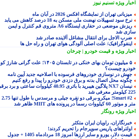
بار ویژه
تسنیم نیوز
یزبانی تهران از نمایشگاه افکس 2026 در آبان ماه
رخ سود تسهیلات نهضت ملی مسکن به 18 درصد کاهش می یابد
ریزش موضعی در حفاری ایستگاه A6 متروی قم کنترل و ایمن
زی شد
رب الاجل برای انتقال مشاغل آلاینده صادر شد
ینفوگرافیک/ علت اصلی آلودگی هوای تهران و راه حل ها
بار ویژه
و قیمت خودرو | چرخان
۵ میلیون تومان بهای خنکی در تابستان ۱۴۰۵؛ علت گرانی شارژ کولر
درو چیست؟
هش در نوسازی خودروهای فرسوده با اصلاحیه جدید آیین نامه
گونه محل اتصال بدنه و برق دزدی خودرو را پیدا و رفع کنیم
نیسان NX7 پلاگین هیبرید با باتری 40.95 کیلووات ساعتی و برد برقی
 معرفی شد
Smart #2؛ میکرو-برقی دو نفره جیلی و مرسدس با طول تنها 2.75
ور 60 کیلووات رسماً در پرونده های MIIT ظاهر شد
بار ویژه
رونگار
برنگاران، راویان ایران متکثر
ولتراهای پاریس سوپرجام را تحریم کردند!
یمت دلار، یورو و سایر ارزها امروز 18 مردادماه 1405 + جدول