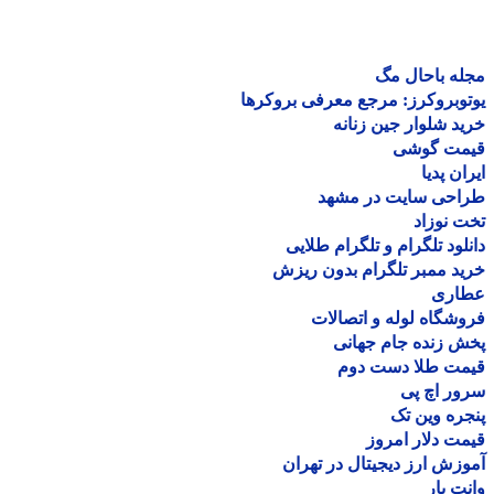
ه باحال مگ
وبروکرز: مرجع معرفی بروکرها
د شلوار جین زنانه
مت گوشی
ان پدیا
احی سایت در مشهد
 نوزاد
لود تلگرام و تلگرام طلایی
د ممبر تلگرام بدون ریزش
اری
شگاه لوله و اتصالات
 زنده جام جهانی
مت طلا دست دوم
ر اچ پی
ره وین تک
ت دلار امروز
زش ارز دیجیتال در تهران
ت بار