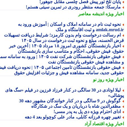
ایان تلخ تور پیش فصل چلسی مقابل جوهور!
ارسکا: جمعه منتظر رودری در تمرین سیتی هستم!
بار ویژه
اندیشه معاصر
حوه ثبت نام در سامانه املاک و اسکان | آموزش ورود به
amlak.mr و ثبت اقامتگاه و ملک
م رسالت درخواست وام بدون کارمزد؛ شرایط دریافت تسهیلات
ض الحسنه، مبلغ و نحوه ثبت درخواست در سال ۱۴۰۵
اخبار بازنشستگان کشوری امروز ۱۸ مرداد ۱۴۰۵ | آخرین خبر
وق، فیش حقوقی، احکام و متناسب سازی بازنشستگان
فیش حقوقی بازنشستگان شرکت نفت ۱۴۰۵ | ورود به سامانه سما
مشاهده فیش حقوقی بازنشستگان نفت
فیش حقوقی بازنشستگان تامین اجتماعی ۱۴۰۵ | نحوه دریافت فیش
وقی جدید، سامانه مشاهده فیش و جزئیات افزایش حقوق
بار ویژه
روز نو
لیلا اوتادی در 30 سالگی در کنار فرزاد فرزین در فیلم «سگ های
شالی»
گوش در 9 سالگی و در کنار خوانندگان مشهور دهه 30
ظفرالدین شاه با درباریان و یک سگ در شکارگاه
دای احترام ویژه دی پل به پدر مسی!
غییر چهره فرزانه کابلی، مادر علی کوچولو بعد 4 دهه
بار ویژه
اقتصاد آزاد