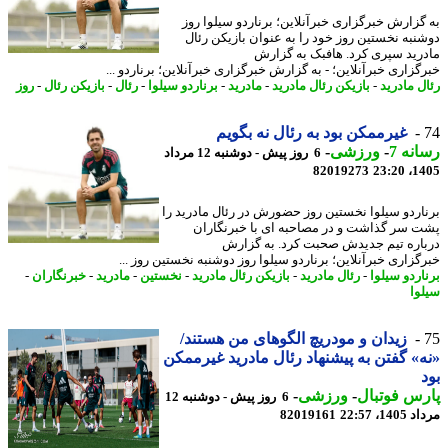
گزارش خبرگزاری خبرآنلاین؛ برناردو سیلوا روز
نبه نخستین روز خود را به عنوان بازیکن رئال
رید سپری کرد. هافبک به گزارش
گزاری خبرآنلاین؛ - به گزارش خبرگزاری خبرآنلاین؛ برناردو ...
ل مادرید
-
بازیکن رئال مادرید
-
مادرید
-
برناردو سیلوا
-
رئال
-
بازیکن رئال
-
روز
غیرممکن بود به رئال نه بگویم
نه 7
-
ورزشی
-
6 روز پیش - دوشنبه 12 مرداد
82019273
1405
اردو سیلوا نخستین روز حضورش در رئال مادرید را
 سر گذاشت و در مصاحبه ای با خبرنگاران
اره تیم جدیدش صحبت کرد. به گزارش
گزاری خبرآنلاین؛ برناردو سیلوا روز دوشنبه نخستین روز ...
اردو سیلوا
-
رئال مادرید
-
بازیکن رئال مادرید
-
نخستین
-
مادرید
-
خبرنگاران
-
وا
زیدان و مودریچ الگوهای من هستند/
» گفتن به پیشنهاد رئال مادرید غیرممکن
س فوتبال
-
ورزشی
-
6 روز پیش - دوشنبه 12
1، 22:57
82019161