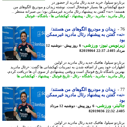
اردو سیلوا، خرید جدید رئال مادرید از حضور در
 کهکشانی ها بسیار خوشحال است. نوشته زیدان و مودریچ الگوهای من
ند/ «نه» گفتن به پیشنهاد رئال مادرید غیرممکن بود/ بی صبرانه منتظر ...
ل مادرید
-
مادرید
-
رئال
-
پیشنهاد
-
کهکشانی ها
-
باشگاه
-
فوتبال
زیدان و مودریچ الگوهای من هستند/
» گفتن به پیشنهاد رئال مادرید غیرممکن
نویس نیوز
-
ورزشی
-
6 روز پیش - دوشنبه 12
1، 22:37
82019064
اردو سیلوا، هافبک جدید رئال مادرید در اولین
ارات خود پس از اضافه شدن به تمرینات کهکشانی ها گفت: «رئال مادرید
رین باشگاه تاریخ فوتبال است و وقتی پیشنهادی از سوی آن ها دریافت کردم،
ل مادرید
-
مادرید
-
باشگاه
-
رئال
-
تاریخ فوتبال
-
پیشنهاد
-
کهکشانی ها
زیدان و مودریچ الگوهای من هستند/
» گفتن به پیشنهاد رئال مادرید غیرممکن
بتر
-
ورزشی
-
6 روز پیش - دوشنبه 12 مرداد
82019036
1405
اردو سیلوا، هافبک جدید رئال مادرید در اولین