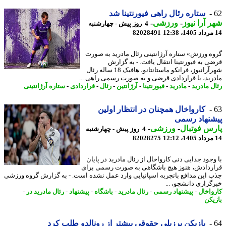
ستاره رئال راهی فیورنتینا شد
 آرا نیوز
-
ورزشی
-
4 روز پیش - چهارشنبه
82028491
ه ورزش» ستاره آرژانتینی رئال مادرید به صورت
ی به فیورنتینا انتقال یافت. - به گزارش
شهرآرانیوز، فرانکو ماستانتانو، هافبک 18 ساله رئال
رید، با قراردادی قرضی و به صورت رسمی راهی ...
ل مادرید
-
مادرید
-
فیورنتینا
-
آرژانتین
-
رئال
-
قراردادی
-
ستاره آرژانتینی
کارواخال همچنان در انتظار اولین
نهاد رسمی
س فوتبال
-
ورزشی
-
4 روز پیش - چهارشنبه
82028275
وجود جدایی دنی کارواخال از رئال مادرید در پایان
ردادش، هنوز هیچ باشگاهی به صورت رسمی برای
 این مدافع باتجربه اسپانیایی وارد عمل نشده است. - به گزارش گروه ورزشی
گزاری دانشجو، ...
واخال
-
پیشنهاد رسمی
-
رئال مادرید
-
باشگاه
-
پیشنهاد
-
رئال مادرید در
-
یکن
بازیکن برزیلی حقوقی بیشتر از رونالدو طلب کرد