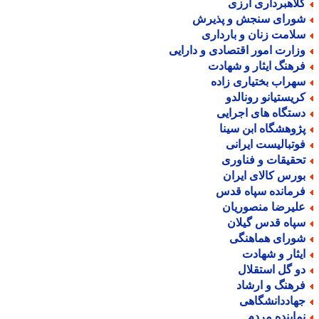
لاهبرداری ارزی
ورای سنجش و پذیرش
لامت زنان و بارداری
زارت امور اقتصادی و دارایی
رهنگ ایثار و شهادت
هراب بختیاری زاده
ریستیانو رونالدو
ستگاه های اجرایی
ژوهشگاه ابن سینا
وتبالیست ایرانی
حقیقات و فناوری
ورس کالای ایران
رمانده سپاه قدس
لیرضا منصوریان
پاه قدس گیلان
ورای هماهنگی
یثار و شهادت
و گل استقلال
رهنگ و ارشاد
هاددانشگاهی
ماینده مردم