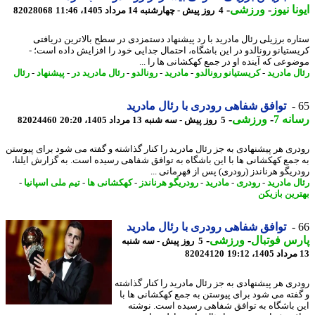
نا نیوز
-
ورزشی
-
4 روز پیش - چهارشنبه 14 مرداد 1405، 11:46
82028068
ره برزیلی رئال مادرید با رد پیشنهاد دستمزدی در سطح بالاترین دریافتی
ستیانو رونالدو در این باشگاه، احتمال جدایی خود را افزایش داده است؛ -
وعی که آینده او در جمع کهکشانی ها را ...
ل مادرید
-
کریستیانو رونالدو
-
مادرید
-
رونالدو
-
رئال مادرید در
-
پیشنهاد
-
رئال
توافق شفاهی رودری با رئال مادرید
نه 7
-
ورزشی
-
5 روز پیش - سه شنبه 13 مرداد 1405، 20:20
82024460
ری هر پیشنهادی به جز رئال مادرید را کنار گذاشته و گفته می شود برای پیوستن
جمع کهکشانی ها با این باشگاه به توافق شفاهی رسیده است. به گزارش ایلنا،
ریگو هرناندز (رودری) پس از قهرمانی ...
ل مادرید
-
رودری
-
مادرید
-
رودریگو هرناندز
-
کهکشانی ها
-
تیم ملی اسپانیا
-
رین بازیکن
توافق شفاهی رودری با رئال مادرید
س فوتبال
-
ورزشی
-
5 روز پیش - سه شنبه
82024120
ری هر پیشنهادی به جز رئال مادرید را کنار گذاشته
فته می شود برای پیوستن به جمع کهکشانی ها با
 باشگاه به توافق شفاهی رسیده است. نوشته