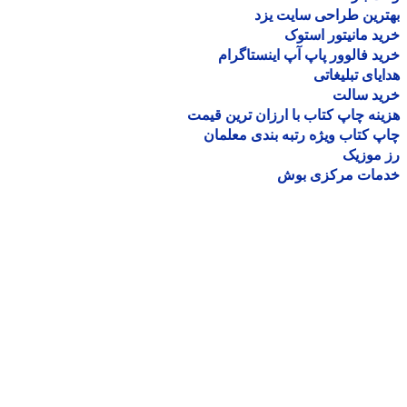
رین طراحی سایت یزد
د مانیتور استوک
د فالوور پاپ آپ اینستاگرام
یای تبلیغاتی
ید سالت
نه چاپ کتاب با ارزان ترین قیمت
 کتاب ویژه رتبه بندی معلمان
موزیک
مات مرکزی بوش