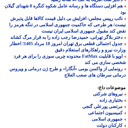
هم افزایی دستگاه ها و رسانه عامل شکوه کنگره 8 شهدای گیلان
ائب رییس مجلس: افزایش بی دلیل قیمت کالاها قابل پذیرش
ت/ هر طرحی که حاکمیت جمهوری اسلامی در تنگه هرمز را
 کند مقبول جمهوری اسلامی ایران نیست
ختر بلاگر تهرانی، حمیدرضا رجب زاده را به قرار مرگ کشاند
جدول احتمالی قطعی برق تهران امروز 18 مرداد 1405؛ اخطار
رت نیرو و راهکارهای استعلام دقیق
اوپو با قابلیت FatMax محدوده چربی سوزی را برای هر فرد
صی سازی می کند
ونمایی از واکسن بومی «آنگارا» و طرح ژن درمانی و ویروس
انی سرطان های صعب العلاج
ضوعات داغ:
یروهای شرکتی
ختیاری زاده
رتضی پورعلی گنجی
میسیون اجتماعی
مهوری اسلامی
ارکنان دولت