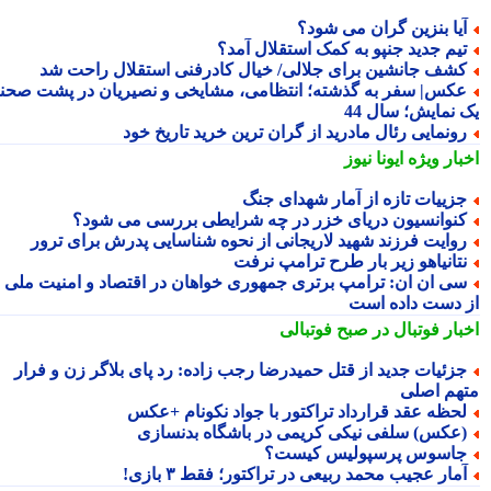
یا بنزین گران می شود؟
یم جدید جنپو به کمک استقلال آمد؟
شف جانشین برای جلالی/ خیال کادرفنی استقلال راحت شد
کس| سفر به گذشته؛ انتظامی، مشایخی و نصیریان در پشت صحنه
 نمایش؛ سال 44
ونمایی رئال مادرید از گران ترین خرید تاریخ خود
بار ویژه
ایونا نیوز
زییات تازه از آمار شهدای جنگ
نوانسیون دریای خزر در چه شرایطی بررسی می شود؟
وایت فرزند شهید لاریجانی از نحوه شناسایی پدرش برای ترور
تانیاهو زیر بار طرح ترامپ نرفت
ی ان ان: ترامپ برتری جمهوری خواهان در اقتصاد و امنیت ملی را
 دست داده است
بار فوتبال در صبح فوتبالی
زئیات جدید از قتل حمیدرضا رجب زاده: رد پای بلاگر زن و فرار
هم اصلی
حظه عقد قرارداد تراکتور با جواد نکونام +عکس
عکس) سلفی نیکی کریمی در باشگاه بدنسازی
اسوس پرسپولیس کیست؟
مار عجیب محمد ربیعی در تراکتور؛ فقط ۳ بازی!