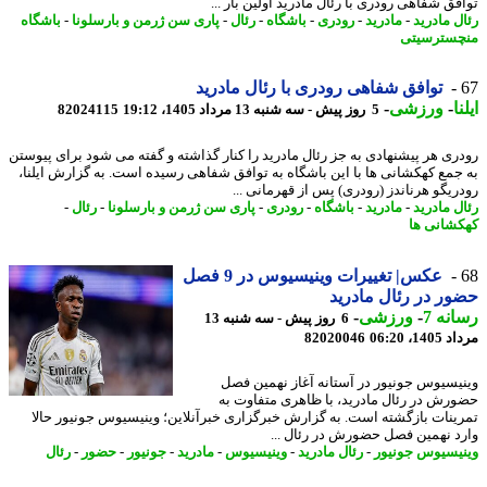
فق شفاهی رودری با رئال مادرید اولین بار ...
ل مادرید
-
مادرید
-
رودری
-
باشگاه
-
رئال
-
پاری سن ژرمن و بارسلونا
-
باشگاه
سترسیتی
توافق شفاهی رودری با رئال مادرید
ا
-
ورزشی
-
5 روز پیش - سه شنبه 13 مرداد 1405، 19:12
82024115
ری هر پیشنهادی به جز رئال مادرید را کنار گذاشته و گفته می شود برای پیوستن
جمع کهکشانی ها با این باشگاه به توافق شفاهی رسیده است. به گزارش ایلنا،
ریگو هرناندز (رودری) پس از قهرمانی ...
ل مادرید
-
مادرید
-
باشگاه
-
رودری
-
پاری سن ژرمن و بارسلونا
-
رئال
-
شانی ها
عکس| تغییرات وینیسیوس در 9 فصل
ر در رئال مادرید
نه 7
-
ورزشی
-
6 روز پیش - سه شنبه 13
1، 06:20
82020046
یسیوس جونیور در آستانه آغاز نهمین فصل
رش در رئال مادرید، با ظاهری متفاوت به
ینات بازگشته است. به گزارش خبرگزاری خبرآنلاین؛ وینیسیوس جونیور حالا
د نهمین فصل حضورش در رئال ...
یسیوس جونیور
-
رئال مادرید
-
وینیسیوس
-
مادرید
-
جونیور
-
حضور
-
رئال