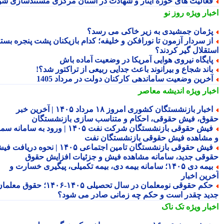
عالیت های حوزه ایثار و شهادت در استان مرکزی مستندسازی شود
بار ویژه
روز نو
ژمان جمشیدی به زیر خاکی می رسد؟
ز سردار آزمون تا نورافکن و خلیفه؛ کدام بازیکنان پشت پنجره بسته
تقلال گیر کردند؟
ایگاه نیروی هوایی آمریکا در وضعیت آماده باش
اند شجاع و بیرانوند باعث جدایی ربیعی از تراکتور شد؟!
خرین وضعیت ساماندهی کارکنان دولت در مرداد 1405
بار ویژه
اندیشه معاصر
اخبار بازنشستگان کشوری امروز ۱۸ مرداد ۱۴۰۵ | آخرین خبر
وق، فیش حقوقی، احکام و متناسب سازی بازنشستگان
فیش حقوقی بازنشستگان شرکت نفت ۱۴۰۵ | ورود به سامانه سما
مشاهده فیش حقوقی بازنشستگان نفت
فیش حقوقی بازنشستگان تامین اجتماعی ۱۴۰۵ | نحوه دریافت فیش
وقی جدید، سامانه مشاهده فیش و جزئیات افزایش حقوق
بیمه دی ۱۴۰۵؛ سامانه بیمه دی، بیمه تکمیلی، پیگیری خسارت و
رین اخبار
حکم حقوقی نومعلمان در سال تحصیلی ۱۴۰۵-۱۴۰۶؛ حقوق معلمان
ید چقدر است و حکم چه زمانی صادر می شود؟
بار ویژه
تک ناک