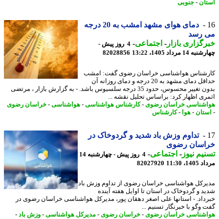
ان
-
جنوبی
دمای هوای مشهد امشب به 20 درجه
 رسد
گزاری بازار
-
اجتماعی
-
4 روز پیش -
14 مرداد 1405، 13:22
82028856
شناس هواشناسی خراسان رضوی گفت: امشب
حداقل دمای مشهد به 20 درجه و دمای روزانه آن
بدون تغییر محسوس، حدود 35 درجه سلسیوس باشد. - به گزارش بازار ، مرتضی
ری اظهار کرد: براساس تحلیل نقشه ...
شناسی خراسان رضوی
-
کارشناس هواشناسی
-
هواشناسی
-
خراسان رضوی
تان
-
هوا
-
کارشناس
تداوم وزش باد شدید و گردوخاک در
اسان رضوی
یم نیوز
-
اجتماعی
-
4 روز پیش - چهارشنبه 14
1، 11:30
82027920
رکل هواشناسی خراسان رضوی از تداوم وزش باد
د و گردوخاک در استان تا اوایل هفته آینده
داد. - استانها علی اصغر دهقان پور، مدیرکل هواشناسی خراسان رضوی در
 وگو با خبرنگار تسنیم ...
شناسی خراسان رضوی
-
خراسان رضوی
-
مدیرکل هواشناسی
-
وزش باد
-