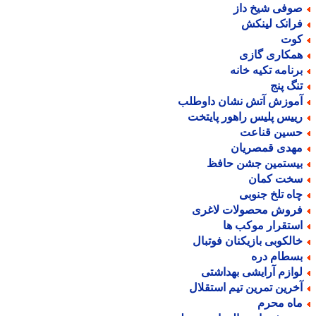
وفی شیخ داز
رانک لینکش
وت
مکاری گازی
رنامه تکیه خانه
نگ پنج
موزش آتش نشان داوطلب
ییس پلیس راهور پایتخت
سین قناعت
هدی قمصریان
یستمین جشن حافظ
خت کمان
اه تلخ جنوبی
روش محصولات لاغری
ستقرار موکب ها
الکوبی بازیکنان فوتبال
سطام دره
وازم آرایشی بهداشتی
خرین تمرین تیم استقلال
اه محرم