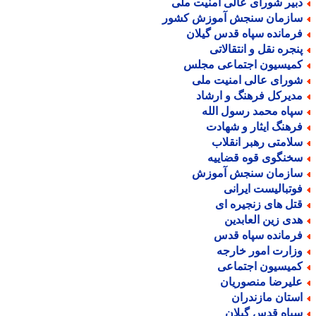
بیر شورای عالی امنیت ملی
ازمان سنجش آموزش کشور
رمانده سپاه قدس گیلان
نجره نقل و انتقالاتی
میسیون اجتماعی مجلس
ورای عالی امنیت ملی
دیرکل فرهنگ و ارشاد
پاه محمد رسول الله
رهنگ ایثار و شهادت
لامتی رهبر انقلاب
خنگوی قوه قضاییه
ازمان سنجش آموزش
وتبالیست ایرانی
تل های زنجیره ای
دی زین العابدین
رمانده سپاه قدس
زارت امور خارجه
میسیون اجتماعی
لیرضا منصوریان
ستان مازندران
پاه قدس گیلان