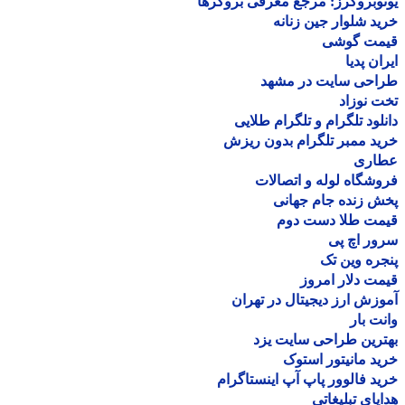
وبروکرز: مرجع معرفی بروکرها
د شلوار جین زنانه
مت گوشی
ان پدیا
احی سایت در مشهد
 نوزاد
لود تلگرام و تلگرام طلایی
د ممبر تلگرام بدون ریزش
اری
شگاه لوله و اتصالات
 زنده جام جهانی
مت طلا دست دوم
ر اچ پی
ره وین تک
ت دلار امروز
زش ارز دیجیتال در تهران
ت بار
رین طراحی سایت یزد
د مانیتور استوک
د فالوور پاپ آپ اینستاگرام
یای تبلیغاتی