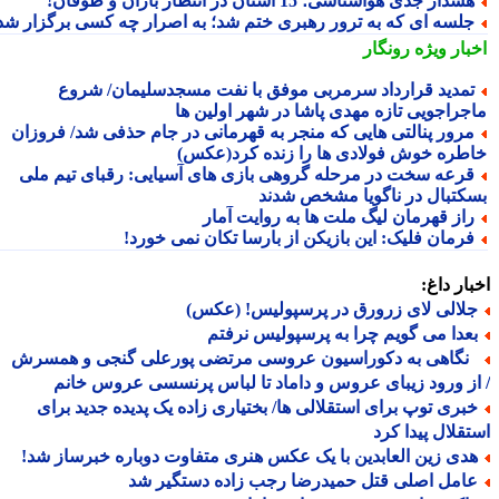
شدار جدی هواشناسی؛ 15 استان در انتظار باران و طوفان!
لسه ای که به ترور رهبری ختم شد؛ به اصرار چه کسی برگزار شد؟
بار ویژه
رونگار
مدید قرارداد سرمربی موفق با نفت مسجدسلیمان/ شروع
جراجویی تازه مهدی پاشا در شهر اولین ها
رور پنالتی هایی که منجر به قهرمانی در جام حذفی شد/ فروزان
طره خوش فولادی ها را زنده کرد(عکس)
رعه سخت در مرحله گروهی بازی های آسیایی: رقبای تیم ملی
کتبال در ناگویا مشخص شدند
از قهرمان لیگ ملت ها به روایت آمار
رمان فلیک: این بازیکن از بارسا تکان نمی خورد!
ار داغ:
لالی لای زرورق در پرسپولیس! (عکس)
عدا می گویم چرا به پرسپولیس نرفتم
گاهی به دکوراسیون عروسی مرتضی پورعلی گنجی و همسرش
ز ورود زیبای عروس و داماد تا لباس پرنسسی عروس خانم
بری توپ برای استقلالی ها/ بختیاری زاده یک پدیده جدید برای
قلال پیدا کرد
دی زین العابدین با یک عکس هنری متفاوت دوباره خبرساز شد!
امل اصلی قتل حمیدرضا رجب زاده دستگیر شد