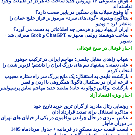
هوش مصنوعی ۱۶ ویروس جدید ساخت که هرگز در طبیعت وجود
شته اند
یا وقوع سیلاب های سنگین در پاییز صحت دارد؟
نتاگون ویدیوی «گوی های سرد» مرموز بر فراز خلیج عمان را
تشر کرد + ویدیو
یران از پهپاد ریپر و هرمس چه اطلاعاتی به دست می آورد؟
ساعت هوشمند رولمی مجهز به ChatGPT و Grok معرفی شد +
ویر
بار فوتبال در صبح فوتبالی
هاب زاهدی مقابل چلسی؛ مهاجم ایرانی در ترکیب جوهور
لی نعمتی: پیشنهاد تیم های بزرگ ایران را داشتم؛ لژیونر شدن را
تخاب کردم
ازگشت قایدی به استقلال؛ یک مانع بزرگ سر راه ستاره محبوب
رعه ایران در بسکتبال ناگویا؛ همگروهی با اردن و قطر
ازگشت لوکاس ژوائو به خانه؛ مقصد جدید مهاجم سابق پرسپولیس
بار ویژه
اقتصاد آزاد
ونمایی رئال مادرید از گران ترین خرید تاریخ خود
ذاکره استقلال برای تمدید قرارداد آدان
کس| مردی در حال چراندن بوقلمون در یکی از خیابان های تهران
 دوران قاجار
یست قیمت خرید مسکن در فرمانیه + جدول مردادماه 1405
منیت معیشتی بازنشستگان در خطر است