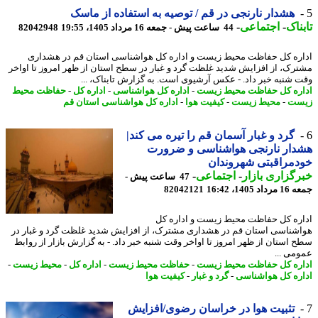
هشدار نارنجی در قم / توصیه به استفاده از ماسک
ناک
-
اجتماعی
-
44 ساعت پیش - جمعه 16 مرداد 1405، 19:55
82042948
ره کل حفاظت محیط زیست و اداره کل هواشناسی استان قم در هشداری
رک، از افزایش شدید غلظت گرد و غبار در سطح استان از ظهر امروز تا اواخر
 شنبه خبر داد. - عکس آرشیوی است. به گزارش تابناک، ...
ره کل حفاظت محیط زیست
-
اداره کل هواشناسی
-
اداره کل
-
حفاظت محیط
ست
-
محیط زیست
-
کیفیت هوا
-
اداره کل هواشناسی استان قم
گرد و غبار آسمان قم را تیره می کند|
دار نارنجی هواشناسی و ضرورت
مراقبتی شهروندان
گزاری بازار
-
اجتماعی
-
47 ساعت پیش -
 1405، 16:42
82042121
ره کل حفاظت محیط زیست و اداره کل
شناسی استان قم در هشداری مشترک، از افزایش شدید غلظت گرد و غبار در
 استان از ظهر امروز تا اواخر وقت شنبه خبر داد. - به گزارش بازار از روابط
می ...
ره کل حفاظت محیط زیست
-
حفاظت محیط زیست
-
اداره کل
-
محیط زیست
-
ره کل هواشناسی
-
گرد و غبار
-
کیفیت هوا
تثبیت هوا در خراسان رضوی/افزایش