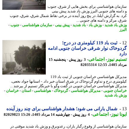
مان هواشناسی برای بخش هایی از شرق، جنوب
امنه های جنوبی البرز وزش باد شدید پیش بینی
. به گزارش ایلنا، در پنج روز آینده در برخی نقاط شمال شرق، شرق، جنوب
، مرکز و دامنه های جنوبی ...
 باد شدید
-
وزش باد
-
باد شدید
-
پیش بینی
-
سازمان هواشناسی
-
جنوب
-
ز
ثبت باد 119 کیلومتری در درح؛
وخاک نوار شرقی خراسان جنوبی ادامه
د
یم نیوز
-
اجتماعی
-
3 روز پیش - پنجشنبه 15
1، 12:55
82035314
مدیرکل هواشناسی خراسان جنوبی از ثبت باد 119
ومتری درح و تداوم گردوخاک در شرق استان خبر داد. - استانها جواد نخعی،
رکل هواشناسی خراسان جنوبی در گفت وگو با خبرنگار تسنیم از بیرجند ...
سان جنوبی
-
مدیرکل هواشناسی
-
گردوخاک
-
هواشناسی
-
استان
-
خراسان
-
 باد شدید
شمال بارانی می شود؛ هشدار هواشناسی برای چند روز آینده
نا نیوز
-
اجتماعی
-
4 روز پیش - چهارشنبه 14 مرداد 1405، 15:26
82029823
مان هواشناسی از وقوع رگبار باران، رعدوبرق و وزش باد شدید موقتی در