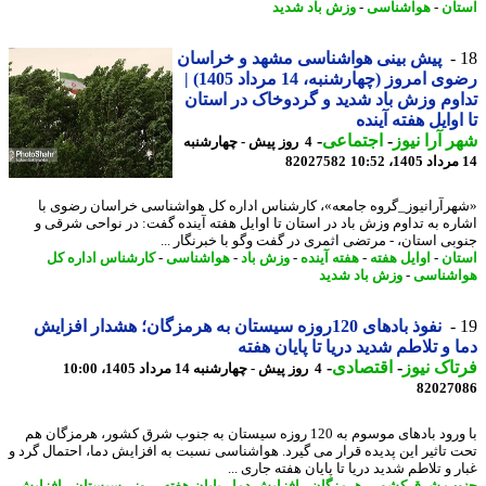
ان
-
هواشناسی
-
وزش باد شدید
پیش بینی هواشناسی مشهد و خراسان
رضوی امروز (چهارشنبه، 14 مرداد 1405) |
وم وزش باد شدید و گردوخاک در استان
اوایل هفته آینده
 آرا نیوز
-
اجتماعی
-
4 روز پیش - چهارشنبه
82027582
رآرانیوز_گروه جامعه»، کارشناس اداره کل هواشناسی خراسان رضوی با
ره به تداوم وزش باد در استان تا اوایل هفته آینده گفت: در نواحی شرقی و
بی استان، - مرتضی اثمری در گفت وگو با خبرنگار ...
ان
-
اوایل هفته
-
هفته آینده
-
وزش باد
-
هواشناسی
-
کارشناس اداره کل
شناسی
-
وزش باد شدید
نفوذ بادهای 120روزه سیستان به هرمزگان؛ هشدار افزایش
 و تلاطم شدید دریا تا پایان هفته
اک نیوز
-
اقتصادی
-
4 روز پیش - چهارشنبه 14 مرداد 1405، 10:00
82027
با ورود بادهای موسوم به 120 روزه سیستان به جنوب شرق کشور، هرمزگان هم
 تاثیر این پدیده قرار می گیرد. هواشناسی نسبت به افزایش دما، احتمال گرد و
 و تلاطم شدید دریا تا پایان هفته جاری ...
ب شرق کشور
-
هرمزگان
-
افزایش دما
-
پایان هفته
-
روز
-
سیستان
-
افزایش