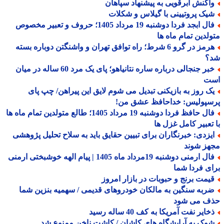
اکنش ابرقویی به پیشنهاد سپاهان
یک پروتیینی با گیلاس و شکلات
فال ابجد فردا دوشنبه 19 مرداد 1405؛ حروف و تعبیر مخصوص
لدین تمام ماه ها
هرمز در گرو 6 شرط؛ راه توافق تهران و واشنگتن دوباره بسته
؟
خبر جنجالی درباره ساره نتانیاهو؛ پای یک مرد 60 ساله در میان
ت
ک روز به بازیکنی تبدیل می شوم لایق این پیراهن/ چپ پای
سپولیس: خداحافظ عشق من!
فال حافظ فردا دوشنبه 19 مرداد 1405؛ طالع متولدین تمام ماه ها
تعبیر کامل غزل ها
یزدی: خبرنگاران برای تبیین حقایق باید به سلاح تحلیل پژوهشی
هز شوند
فال ارمنی دوشنبه 19مرداد ماه 1405 | پیام الهه خوشبختی ارمنی
ی فردا شما
یمت برنج و حبوبات در بازار امروز
ربه سنگین به مالکان خودروهای قدیمی / سهمیه بنزین شما
ف می شود
ایر نفت آمریکا به کف 40 ساله رسید
وک به آرایشگاه های کاشان / کاشت ناخن ممنوع شد