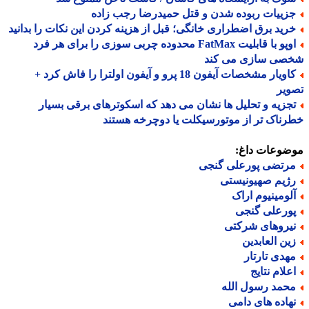
زییات ربوده شدن و قتل حمیدرضا رجب زاده
رید برق اضطراری خانگی؛ قبل از هزینه کردن این نکات را بدانید
اوپو با قابلیت FatMax محدوده چربی سوزی را برای هر فرد
صی سازی می کند
کاویار مشخصات آیفون 18 پرو و آیفون اولترا را فاش کرد +
یر
جزیه و تحلیل ها نشان می دهد که اسکوترهای برقی بسیار
ناک تر از موتورسیکلت یا دوچرخه هستند
ضوعات داغ:
رتضی پورعلی گنجی
ژیم صهیونیستی
لومینیوم اراک
ورعلی گنجی
یروهای شرکتی
ین العابدین
هدی تارتار
علام نتایج
حمد رسول الله
هاده های دامی