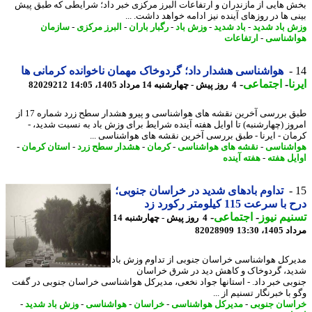
 هایی از مازندران و ارتفاعات البرز مرکزی خبر داد؛ شرایطی که طبق پیش
 ها در روزهای آینده نیز ادامه خواهد داشت. ...
 باد شدید
-
باد شدید
-
وزش باد
-
رگبار باران
-
البرز مرکزی
-
سازمان
شناسی
-
ارتفاعات
هواشناسی هشدار داد؛ گردوخاک مهمان ناخوانده کرمانی ها
ا
-
اجتماعی
-
4 روز پیش - چهارشنبه 14 مرداد 1405، 14:05
82029212
طبق بررسی آخرین نقشه های هواشناسی و پیرو هشدار سطح زرد شماره 17 از
وز (چهارشنبه) تا اوایل هفته آینده شرایط برای وزش باد به نسبت شدید، -
ان - ایرنا - طبق بررسی آخرین نقشه های هواشناسی ...
شناسی
-
نقشه های هواشناسی
-
کرمان
-
هشدار سطح زرد
-
استان کرمان
-
یل هفته
-
هفته آینده
تداوم بادهای شدید در خراسان جنوبی؛
 سرعت 115 کیلومتر رکورد زد
یم نیوز
-
اجتماعی
-
4 روز پیش - چهارشنبه 14
1، 13:30
82028909
رکل هواشناسی خراسان جنوبی از تداوم وزش باد
د، گردوخاک و کاهش دید در شرق خراسان
بی خبر داد. - استانها جواد نخعی، مدیرکل هواشناسی خراسان جنوبی در گفت
با خبرنگار تسنیم از ...
سان جنوبی
-
مدیرکل هواشناسی
-
خراسان
-
هواشناسی
-
وزش باد شدید
-