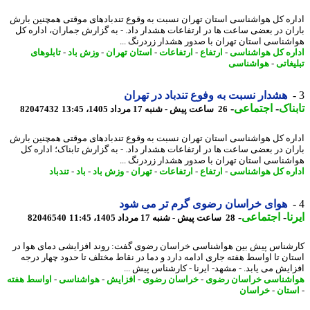
ره کل هواشناسی استان تهران نسبت به وقوع تندبادهای موقتی همچنین بارش
ان در بعضی ساعت ها در ارتفاعات هشدار داد. - به گزارش جماران، اداره کل
شناسی استان تهران با صدور هشدار زردرنگ ...
ره کل هواشناسی
-
ارتفاع
-
ارتفاعات
-
استان تهران
-
وزش باد
-
تابلوهای
غاتی
-
هواشناسی
هشدار نسبت به وفوع تندباد در تهران
ناک
-
اجتماعی
-
26 ساعت پیش - شنبه 17 مرداد 1405، 13:45
82047432
ره کل هواشناسی استان تهران نسبت به وقوع تندبادهای موقتی همچنین بارش
ان در بعضی ساعت ها در ارتفاعات هشدار داد. - به گزارش تابناک؛ اداره کل
شناسی استان تهران با صدور هشدار زردرنگ ...
ره کل هواشناسی
-
ارتفاع
-
ارتفاعات
-
تهران
-
وزش باد
-
باد
-
تندباد
هوای خراسان رضوی گرم تر می شود
ا
-
اجتماعی
-
28 ساعت پیش - شنبه 17 مرداد 1405، 11:45
82046540
شناس پیش بین هواشناسی خراسان رضوی گفت: روند افزایشی دمای هوا در
ان تا اواسط هفته جاری ادامه دارد و دما در نقاط مختلف تا حدود چهار درجه
ایش می یابد. - مشهد- ایرنا - کارشناس پیش ...
شناسی خراسان رضوی
-
خراسان رضوی
-
افزایش
-
هواشناسی
-
اواسط هفته
تان
-
خراسان