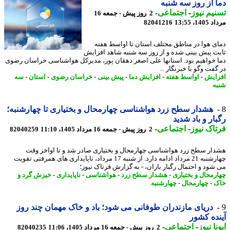
 از روز سه شنبه
یم نیوز
-
اجتماعی
-
2 روز پیش - جمعه 16
1، 13:55
82041216
ی هوا در مناطق مختلف استان تا اواسط هفته
ت پیش بینی شده و از روز سه شنبه شاهد افزایش
 خواهیم بود. استانها علی اصغر دهقان پور، مدیرکل هواشناسی خراسان رضوی
فت وگو با خبرنگار ...
ایش
-
اواسط هفته
-
افزایش دما
-
پیش بینی
-
خراسان رضوی
-
استان
-
سه
ه
هشدار سطح زرد هواشناسی چهارمحال و بختیاری تا چهارشنبه؛
ار و باد شدید
اک نیوز
-
اجتماعی
-
2 روز پیش - جمعه 16 مرداد 1405، 11:10
82040259
ار سطح زرد هواشناسی چهارمحال و بختیاری صادر شد و تا اواخر وقت
چهارشنبه 21 مرداد ادامه دارد. از شنبه 17 مرداد، ناپایداری های همرفتی تقویت
شود و احتمال رگبار باران، - به گزارش فرتاک نیوز؛
رمحال و بختیاری
-
هشدار سطح زرد
-
هواشناسی
-
ناپایداری
-
خیزش گرد و
ک
-
چهارمحال
-
چهارشنبه
دریای مازندران طوفانی می شود؛ باد و خاک مهمان چند روز
ده کشور
نا نیوز
-
اجتماعی
-
2 روز پیش - جمعه 16 مرداد 1405، 11:06
82040235