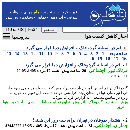
-
-
-
-
خبر
کرونا
استخدام
جام جهانی
اوقات
-
-
-
شرعی
آب و هوا
تماس
ویدئوهای ورزشی
16:24 | 1405/5/18
ار کاهش کیفیت هوا
سرویسها
قم در آستانه گردوخاک و افزایش دما قرار می گیرد
حه بعد
1
2
3
4
5
6
7
8
9
10
11
12
13
14
15
20
19
18
17
قم در آستانه گردوخاک و افزایش دما قرار می گیرد
اک نیوز
-
اجتماعی
-
20 ساعت پیش - شنبه 17 مرداد 1405، 20:05
82049
وخاک در قم امروز با وزش باد شدید و کاهش کیفیت هوا همراه می شود و از
ا نیز دمای هوا در استان روند افزایشی خواهد داشت. این تغییرات جوی، به
ه در مناطق مستعد، - به گزارش فرتاک نیوز؛ ...
 باد شدید
-
گردوخاک
-
افزایش
-
تداوم فعالیت سامانه بارشی
-
باد شدید
-
هوا
روز
هشدار طوفان در تهران برای سه روز این هفته!
اران
-
اجتماعی
-
24 ساعت پیش - شنبه 17 مرداد 1405، 15:25
82048222