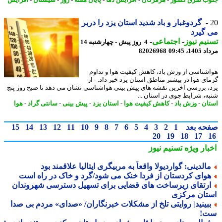
گردوغبار و باد شدید استان یزد را دربر
گیرد
یم نیوز
-
اجتماعی
-
4 روز پیش - چهارشنبه 14
1، 09:45
82026968
شناسی از وزش باد، کاهش کیفیت هوا و تداوم
ای هوا در بیشتر مناطق استان یزد خبر داد. - از
، بررسی آخرین نقشه های پیش بینی هواشناسی نشان می دهد تا صبح روز پنج
ه، شرایط جوی در استان ...
ان
-
وزش باد
-
کاهش کیفیت هوا
-
استان یزد
-
پیش بینی
-
سانتی گراد
-
هوا
حه بعد
1
2
3
4
5
6
7
8
9
10
11
12
13
14
15
20
19
18
17
بار ویژه
تسنیم نیوز
الدینی: گواردیولا واقعاً به مربیگری ایتالیا علاقمند بود
وای کردستان از فردا خنک می شود/گرد و خاک در راه است
رتقای زیرساخت های قضایی برای تسهیل دسترسی شهروندان
تان مرکزی
بینید| روایتی تلخ از مشکلات خبرنگاران/ «صدای» مردم بی صدا
!