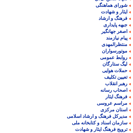
ورای هماهنگی
یثار و شهادت
رهنگ و ارشاد
بهه پایداری
صغر جهانگیر
یام نیازمند
نتظرالمهدی
وتورسواران
وابط عمومی
یگ ستارگان
ملات هوایی
عیین تکلیف
هبر انقلاب
صحاب رسانه
رهنگ ایثار
راسم عروسی
ستان مرکزی
دیرکل فرهنگ و ارشاد اسلامی
ازمان اسناد و کتابخانه ملی
رویج فرهنگ ایثار و شهادت