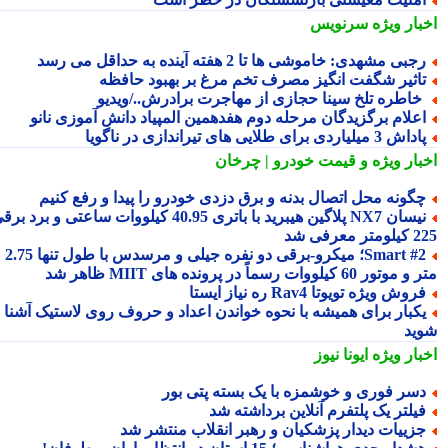
بار ویژه
سرنویس
جبی مشهدی: خاموشی ها تا 2 هفته آینده به حداقل می رسد
اثیر شگفت انگیز مصرف تخم مرغ بر بهبود حافظه
 خاطره تلخ سینا حجازی از مهاجرت برادرش../ویدیو
علام برگزیدگان مرحله دوم هفدهمین المپیاد دانش آموزی نانو
اش 3 میلیاردی برای طلایی های تیراندازی در ناگویا
بار ویژه
و قیمت خودرو | چرخان
گونه محل اتصال بدنه و برق دزدی خودرو را پیدا و رفع کنیم
نیسان NX7 پلاگین هیبرید با باتری 40.95 کیلووات ساعتی و برد برقی
 معرفی شد
Smart #2؛ میکرو-برقی دو نفره جیلی و مرسدس با طول تنها 2.75
ور 60 کیلووات رسماً در پرونده های MIIT ظاهر شد
روش ویژه تویوتا Rav4 ره نیاز ایستا
کبار برای همیشه با نحوه خواندن اعداد و حروف روی لاستیک آشنا
ید
بار ویژه
ایونا نیوز
سر فوری و خوشمزه با یک بسته پتی بور
یلتر یک پلتفرم آنلاین برداشته شد
زییات دیدار پزشکیان و رهبر انقلاب منتشر شد