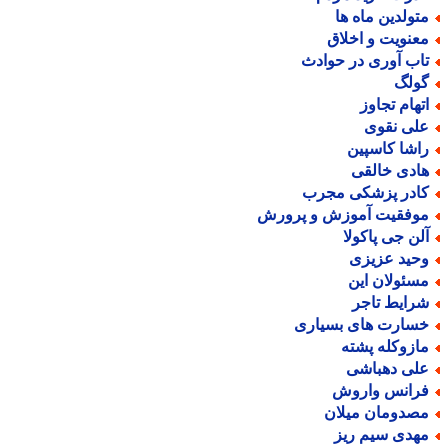
تولدین ماه ها
عنویت و اخلاق
اب آوری در حوادث
ولگ
تهام تجاوز
لی نقوی
اشا کاسپین
ادی خالقی
ادر پزشکی مجرب
وفقیت آموزش و پرورش
لن جی پاکولا
حید عزیزی
سئولان این
رایط تاجر
سارت های بسیاری
ازوکله پشته
لی دهباشی
رانس واروش
صدومان میلان
هدی سیم ریز