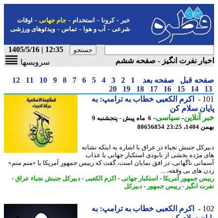
-
-
-
-
خبر
کرونا
استخدام
جام جهانی
اوقات
-
-
-
شرعی
آب و هوا
تماس
ویدئوهای ورزشی
12:35 | 1405/5/16
ار نفرت انگیز - صفحه ششم
سرویسها
حه قبل
صفحه بعد
1
2
3
4
5
6
7
8
9
10
11
12
20
19
18
17
16
15
14
1
اکرم الکعبی خطاب به ترامپ: به
ان سلام کن
 آنلاین
-
سیاسی
-
6 ماه پیش - پنجشنبه 9
، 23:25
80656854
رکل جنبش نجباء در عراق با اشاره به اینکه نشانه
 مژده بخشی از نابودی استکبار جهانی با عذاب
انی ناگهانی، در افق نمایان است، گفت که رییس جمهور آمریکا با «منم منم»
 های بی وقفه، ...
س جمهور آمریکا
-
استکبار جهانی
-
اکرم الکعبی
-
دبیرکل جنبش نجباء عراق
-
ت انگیز
-
رییس جمهور
-
دبیرکل
1
اکرم الکعبی خطاب به ترامپ: به
ان سلام کن