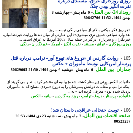
ی روزگاری عراق، مستندی درباره
ت انگیز بودن جنگ
اد 24
-
بین الملل
-
6 ماه پیش - چهارشنبه 8
، 11:52
80642766
 روز فکر میکنی بالاتر از سیاهی رنگی نیست، روز
 وارد سیاهی عمیق تری میشوی»؛ این عبارتی از میان ده ها روایت غیرنظامیان،
اران و سربازان درگیر در حمله سال 2003 آمریکا به عراق است. ...
ی روزگاری
-
عراق
-
مستند
-
نفرت انگیز
-
آمریکا
-
خبرنگاران
-
رنگی
1
روایت گاردین از «دروغ های تهوع آور» ترامپ درباره قتل
تار آمریکایی توسط مأموران + عکس
اران
-
بین الملل
-
6 ماه پیش - دوشنبه 6 بهمن 1404، 21:50
80629605
واده الکس پِرِتی (پرستار کشته شده) بیانیه ای منتشر کرده اند و می گویند از
که ترامپ و مقامات دولتش پسرشان را به دروغ «مردی مسلح که به مأموران
یک شده بود» معرفی کرده اند، - به ...
واده
-
پرستار
-
دروغ
-
ترامپ
-
روزنامه گاردین
-
بیانیه
-
الکس
1
توییت جنجالی عراقچی داستان شد!
حه اقتصاد
-
بین الملل
-
7 ماه پیش - سه شنبه 23 دی 1404، 20:53
80523