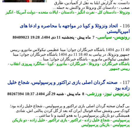
ست. به گزارش ایلنا به نقل از المیادین، طارق
 ، - دادستان کل ونزوئلا در واکنش به حمله ...
ئلا
-
دادستان کل
-
نفرت انگیز
-
دادستان
-
ایالات متحده
-
دولت آمریکا
-
انگیز
1
اتحاد ونزوئلا و کوبا در مواجهه با محاصره و ادعا های
ریالیستی
نویس
-
سیاسی
-
7 ماه پیش - پنجشنبه 11 دی 1404، 19:28
80409023
40 11 دی 1404 باشگاه خبرنگاران جوان؛ مینا عظیمی نیکولاس مادورو، رییس
جمهور ونزوئلا، در پیامی به 18:40 11 دی 1404 باشگاه خبرنگاران جوان؛ مینا
می نیکولاس مادورو، - باشگاه خبرنگاران جوان؛ مینا ...
گاه خبرنگاران
-
ونزوئلا
-
خبرنگاران
-
مادورو
-
کوبا
-
سالگرد پیروزی انقلاب
-
س جمهور
1
صحنه گردان اصلی بازی تراکتور و پرسپولیس، شجاع خلیل
ه بود
نویس نیوز
-
ورزشی
-
8 ماه پیش - شنبه 29 آذر 1404، 18:37
80267394
گمان صحنه گردان اصلی بازی تراکتور و پرسپولیس ، شجاع خلیل زاده بود؛
ک سی وشش ساله فوتبال ایران که بعد از گل کردن پنالتی اش، شادی
شگی دو بازیکن پرسپولیس را به هجو کشید و تا ساعتی ...
پولیس
-
شجاع خلیل زاده
-
تراکتور
-
بازی تراکتور
-
خلیل زاده
-
دو بازیکن
پولیس
-
بازیکن پرسپولیس