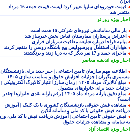
ران
قیمت خودروهای سایپا تغییر کرد؛ لیست قیمت جمعه 16 مرداد
تشر شد
بار ویژه
روز نو
ار مالی ساماندهی نیروهای شرکتی 16 همت است
عتراض پرستاران بیمارستان فیاض بخش خبرساز شد
یانیه فراجا درباره شایعه معافیت سربازان فراری
واداران استقلال و پرسپولیس پیج باشگاه روسی را منفجر کردند
جرای حمید و 17 نفر دیگر که به دریا زدند و برنگشتند
بار ویژه
اندیشه معاصر
طلاعیه مهم سازمان تامین اجتماعی | خبر جدید برای بازنشستگان و
تمری بگیران | جزئیات افزایش حقوق و متناسب سازی ۱۴۰۵
مبلغ کالابرگ مرداد ۱۴۰۵ | زمان شارژ اعتبار کالابرگ الکترونیکی |
ئیات جدید برای خانوارهای مشمول
مبلغ دقیق یارانه مرداد ماه ۱۴۰۵ | رقم یارانه نقدی خانوارها چقدر
ت؟
شاهده فیش حقوقی بازنشستگان کشوری با یک کلیک | آموزش
یافت فیش حقوقی با کد ملی و سامانه آنلاین
یش حقوقی تامین اجتماعی | آموزش دریافت فیش با کد ملی، ورود
 سامانه و مشاهده جزئیات حقوق
بار ویژه
اقتصاد آزاد