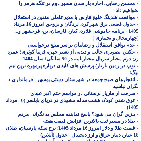
حسن رضایی: اجازه باز شدن مسیر دوم در تنگه هرمز را
اهیم داد
وافقت هلدینگ خلیج فارس با مدیرعاملی متدین در استقلال
جدول قطعی برق شهرکرد، لردگان و بروجن امروز 16 مرداد
1405 +برنامه خاموشی فلارد، کیار، فارسان، بن، فرخشهر و...
ارمحال و بختیاری )
دم توافق استقلال و رضاییان بر سر مبلغ درخواستی
کس| تصویری جالب و دیدنی از تغییر چهره فریبا کوثری؛ عمره
وم مختار سریال مختارنامه در 59 سالگی؛ سال 1404
وپ در زمین تارتار/ پرسش های کلیدی درباره پرمهره ترین تیم
!
نفجارهای صبح جمعه در شهرستان دشتی بوشهر | فرمانداری :
ان نباشید
رقت از مازیار لرستانی در مراسم ختم اکبر عبدی
غرق شدن کودک هشت ساله مشهدی در دریای بابلسر (16 مرداد
14
نزین گران می شود؟ پاسخ نماینده مجلس به نگرانی مردم
لا در مسیر ثبت بالاترین افزایش قیمت هفته
قیمت طلا و دلار امروز 16 مرداد 1405؛ نرخ سکه پارسیان، طلای