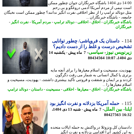
00 14 دی 1404 باشگاه خبرنگاران جوان چطور ممکن
 نیمی از مردم آمریکا آدمی دروغگو و بی رحم
 دونالد ترامپ را از نظر اخلاقی نفرت انگیز ندانند؟ چطور ممکن است نخبگان
ه، - باشگاه خبرنگاران ...
گاه خبرنگاران
-
اخلاق
-
اخلاقی
-
دونالد ترامپ
-
مردم آمریکا
-
نفرت انگیز
-
نگاران
1
داستان یک فروپاشی/ چطور توانایی
یص درست و غلط را از دست دادیم؟
نویس نیوز
-
سیاسی
-
7 ماه پیش - یکشنبه 14
10
80434564
دیت، مسیحیت و اسلام معیارها را برای آنچه مایه
ری یا کمال انسانی به شمار می رفت دگرگون
ند و بر ایمان و شفقت و فروتنی تأکید بیشتری داشتند، - یهودیت، مسیحیت و
م معیارها را ...
گاه خبرنگاران
-
اخلاق
-
معیارها
-
اخلاقی
-
مسیحیت
-
داستان
-
دونالد ترامپ
1
حمله آمریکا بزدلانه و نفرت انگیز بود
ا
-
بین الملل
-
7 ماه پیش - شنبه 13 دی 1404،
80427563
16
ستان کل ونزوئلا در واکنش به حمله ایالات متحده
این کشور آنرا اقدامی بزدلانه و نفرت انگیز