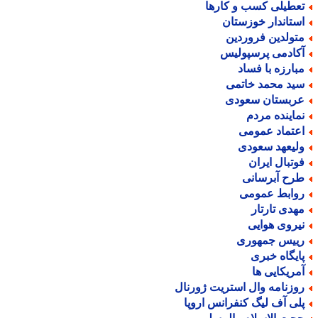
عطیلی کسب و کارها
ستاندار خوزستان
تولدین فروردین
کادمی پرسپولیس
بارزه با فساد
ید محمد خاتمی
ربستان سعودی
ماینده مردم
عتماد عمومی
لیعهد سعودی
وتبال ایران
رح آبرسانی
وابط عمومی
هدی تارتار
یروی هوایی
ییس جمهوری
ایگاه خبری
مریکایی ها
وزنامه وال استریت ژورنال
لی آف لیگ کنفرانس اروپا