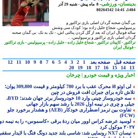
نسان
-
ورزشی
-
8 ماه پیش - شنبه 29 آذر
80264542
1404
گمان صحنه گردان اصلی بازی تراکتور و
پولیس، شجاع خلیل زاده بود؛ کودک سی وشش
ه فوتبال ایران که بعد از گل کردن پنالتی اش، - تک به تک: بی گمان صحنه
ان اصلی بازی تراکتور و پرسپولیس، ...
کتور
-
کاپیتان تراکتور
-
شجاع خلیل زاده
-
خلیل زاده
-
پرسپولیس
-
بازی تراکتور
تبال ایران
حه قبل
صفحه بعد
1
2
3
4
5
6
7
8
9
10
11
12
20
19
18
17
16
15
14
بار ویژه
و قیمت خودرو | چرخان
لی اوتو i8 محرک عقب با برد 780 کیلومتر و قیمت 309,800 یوان؛
اش تازه برای جبران افت فروش در چین
سه خودروساز چینی وارد 10 خودروساز برتر جهان شدند؛ BYD،
 و چری در نیمه اول 2026 با رشد سهم بازار جهانی
تفاوت بین ترمز اضطراری خودکار (AEB) و هشدار برخورد جلو
وسید عرضه کراس اوور میان ردهٔ برقی «کاسموس» را به نیمه دوم
وکول کرد
نیسان NX7 رونمایی شد: شاسی بلند جدید دونگ فنگ با لایدار سقفی