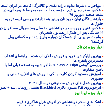
هاجرانی: شرط تداوم یارانه نقدی و کالابرگ اقامت در ایران است
کس| سفر زمان؛ تیپ و ژست جالب «محمدرضا علیمردانی» در
ت صحنه «نوروز 76»
ازنشستگان توان خرید نان و پنیر هم ندارند/ بررسی لزوم ترمیم
وق ها
عکس| تغییر چهره سحر دولتشاهی 17 سال بعد سریال مسافران در
شجریان
وام 75 میلیونی بازنشستگان دوباره واریز شد / چه کسانی پول
فتند؟
بار ویژه
تک ناک
هترین اپلیکیشن خرید و فروش طلای آب شده + راهنمای انتخاب
تبرترین پلتفرم ها
بررسی گوشی Galaxy Z Flip8؛ ظاهر شبیه به نسخه قبلی اما با
طن متفاوت!
موزش مسدود کردن کارت بانکی + روش های آنلاین، تلفنی و
وری
هترین شغل های هوش مصنوعی در سال ۲۰۲۶
رخودروی ۲.۵ میلیون دلاری Blackbird هنسی رونمایی شد + تصویر
بار ویژه
ایونا نیوز
شک های سحر دولتشاهی در آغوش غزل شاکری+ فیلم