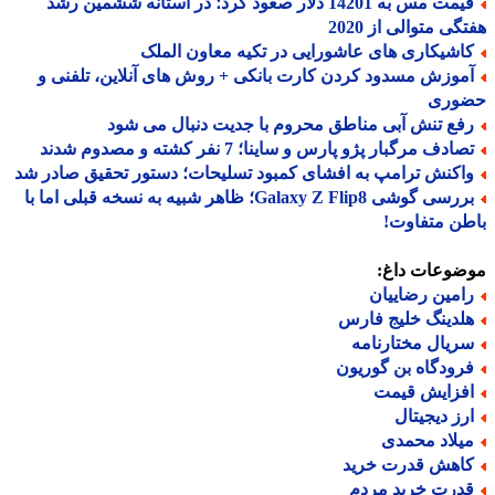
قیمت مس به 14201 دلار صعود کرد؛ در آستانه ششمین رشد
گی متوالی از 2020
اشیکاری های عاشورایی در تکیه معاون الملک
موزش مسدود کردن کارت بانکی + روش های آنلاین، تلفنی و
وری
فع تنش آبی مناطق محروم با جدیت دنبال می شود
ادف مرگبار پژو پارس و ساینا؛ 7 نفر کشته و مصدوم شدند
اکنش ترامپ به افشای کمبود تسلیحات؛ دستور تحقیق صادر شد
بررسی گوشی Galaxy Z Flip8؛ ظاهر شبیه به نسخه قبلی اما با
ن متفاوت!
ضوعات داغ:
امین رضاییان
لدینگ خلیج فارس
ریال مختارنامه
رودگاه بن گوریون
فزایش قیمت
رز دیجیتال
یلاد محمدی
اهش قدرت خرید
درت خرید مردم