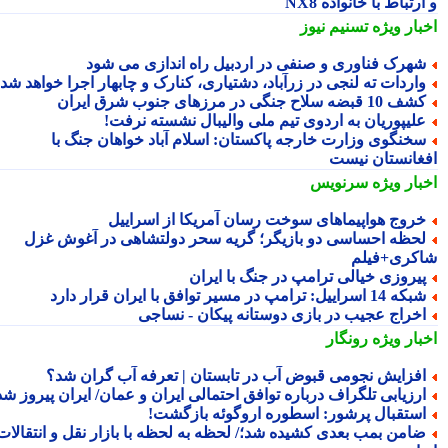
رتباط با خانواده NX8
بار ویژه
تسنیم نیوز
هرک فناوری و صنفی در اردبیل راه اندازی می شود
اردات ته لنجی در زرآباد، دشتیاری، کنارک و چابهار اجرا خواهد شد
 10 قبضه سلاح جنگی در مرزهای جنوب شرق ایران
لیپوریان به اردوی تیم ملی والیبال نشسته نرفت!
خنگوی وزارت خارجه پاکستان: اسلام آباد خواهان جنگ با
غانستان نیست
بار ویژه
سرنویس
روج هواپیماهای سوخت رسان آمریکا از اسراییل
حظه احساسی دو بازیگر؛ گریه سحر دولتشاهی در آغوش غزل
کری+فیلم
یروزی خیالی ترامپ در جنگ با ایران
ه 14 اسراییل: ترامپ در مسیر توافق با ایران قرار دارد
خراج عجیب در بازی دوستانه پیکان - نساجی
بار ویژه
رونگار
فزایش نجومی قبوض آب در تابستان | تعرفه آب گران شد؟
رزیابی تلگراف درباره توافق احتمالی ایران و عمان/ ایران پیروز شد
ستقبال پرشور: اسطوره اروگوئه بازگشت!
امن بمب بعدی کشیده شد؛/ لحظه به لحظه با بازار نقل و انتقالات