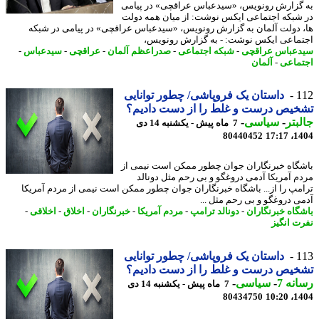
گزارش رونویس، «سیدعباس عراقچی» در پیامی
شبکه اجتماعی ایکس نوشت: از میان همه دولت
 دولت آلمان به گزارش رونویس، «سیدعباس عراقچی» در پیامی در شبکه
ماعی ایکس نوشت: - به گزارش رونویس،
عباس عراقچی
-
شبکه اجتماعی
-
صدراعظم آلمان
-
عراقچی
-
سیدعباس
-
ماعی
-
آلمان
1
داستان یک فروپاشی/ چطور توانایی
یص درست و غلط را از دست دادیم؟
بتر
-
سیاسی
-
7 ماه پیش - یکشنبه 14 دی
80440452
1404
گاه خبرنگاران جوان چطور ممکن است نیمی از
م آمریکا آدمی دروغگو و بی رحم مثل دونالد
مپ را از... باشگاه خبرنگاران جوان چطور ممکن است نیمی از مردم آمریکا
ی دروغگو و بی رحم مثل ...
گاه خبرنگاران
-
دونالد ترامپ
-
مردم آمریکا
-
خبرنگاران
-
اخلاق
-
اخلاقی
-
ت انگیز
1
داستان یک فروپاشی/ چطور توانایی
یص درست و غلط را از دست دادیم؟
نه 7
-
سیاسی
-
7 ماه پیش - یکشنبه 14 دی
80434750
1404