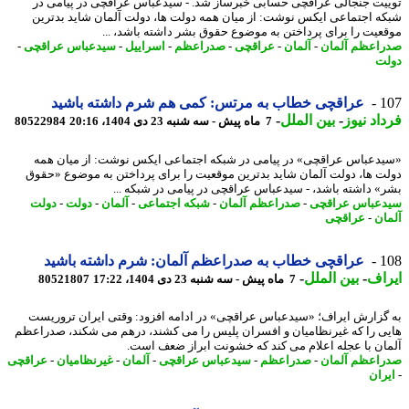
یت جنجالی عراقچی حسابی خبرساز شد. - سیدعباس عراقچی در پیامی در
ه اجتماعی ایکس نوشت: از میان همه دولت ها، دولت آلمان شاید بدترین
عیت را برای پرداختن به موضوع حقوق بشر داشته باشد، ...
اعظم آلمان
-
آلمان
-
عراقچی
-
صدراعظم
-
اسراییل
-
سیدعباس عراقچی
-
ت
1
عراقچی خطاب به مرتس: کمی هم شرم داشته باشید
اد نیوز
-
بین الملل
-
7 ماه پیش - سه شنبه 23 دی 1404، 20:16
80522984
دعباس عراقچی» در پیامی در شبکه اجتماعی ایکس نوشت: از میان همه
ت ها، دولت آلمان شاید بدترین موقعیت را برای پرداختن به موضوع «حقوق
» داشته باشد، - سیدعباس عراقچی در پیامی در شبکه ...
عباس عراقچی
-
صدراعظم آلمان
-
شبکه اجتماعی
-
آلمان
-
دولت
-
دولت
ان
-
عراقچی
1
عراقچی خطاب به صدراعظم آلمان: شرم داشته باشید
اف
-
بین الملل
-
7 ماه پیش - سه شنبه 23 دی 1404، 17:22
80521807
گزارش ایراف؛ «سیدعباس عراقچی» در ادامه افزود: وقتی ایران تروریست
ی را که غیرنظامیان و افسران پلیس را می کشند، درهم می شکند، صدراعظم
ان با عجله اعلام می کند که خشونت ابراز ضعف است.
اعظم آلمان
-
صدراعظم
-
سیدعباس عراقچی
-
آلمان
-
غیرنظامیان
-
عراقچی
ران