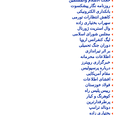
جت الاسلام والمسلمین
وزنامه نگار پیشکسوت
انکداری الکترونیکی
اهش انتظارات تورمی
هراب بختیاری زاده
ال استریت ژورنال
جلس شورای اسلامی
یگ کنفرانس اروپا
وران جنگ تحمیلی
ر اثر تیراندازی
طلاعات محرمانه
برگزاری رویترز
رباره پرسپولیس
قام آمریکایی
فشای اطلاعات
ولاد خوزستان
ییس پلیس راه
وهرنگ و کیار
رطرفدارترین
ونالد ترامپ
ختیاری زاده