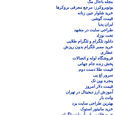
ه باحال مگ
وبروکرز: مرجع معرفی بروکرها
د شلوار جین زنانه
مت گوشی
ان پدیا
احی سایت در مشهد
 نوزاد
لود تلگرام و تلگرام طلایی
د ممبر تلگرام بدون ریزش
اری
شگاه لوله و اتصالات
 زنده جام جهانی
مت طلا دست دوم
ر اچ پی
ره وین تک
ت دلار امروز
زش ارز دیجیتال در تهران
ت بار
رین طراحی سایت یزد
د مانیتور استوک
د فالوور پاپ آپ اینستاگرام