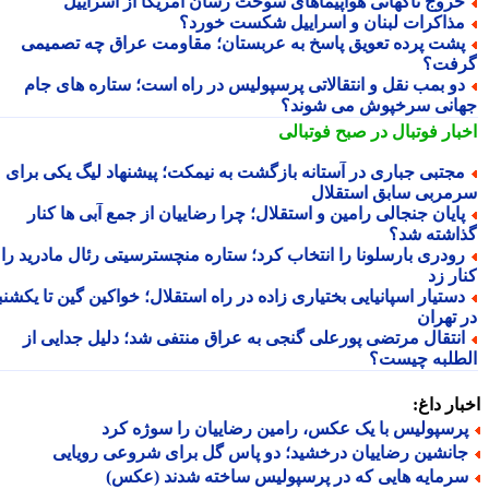
روج ناگهانی هواپیماهای سوخت رسان آمریکا از اسراییل
ذاکرات لبنان و اسراییل شکست خورد؟
شت پرده تعویق پاسخ به عربستان؛ مقاومت عراق چه تصمیمی
فت؟
و بمب نقل و انتقالاتی پرسپولیس در راه است؛ ستاره های جام
انی سرخپوش می شوند؟
بار فوتبال در صبح فوتبالی
جتبی جباری در آستانه بازگشت به نیمکت؛ پیشنهاد لیگ یکی برای
مربی سابق استقلال
ایان جنجالی رامین و استقلال؛ چرا رضاییان از جمع آبی ها کنار
اشته شد؟
ودری بارسلونا را انتخاب کرد؛ ستاره منچسترسیتی رئال مادرید را
ر زد
ستیار اسپانیایی بختیاری زاده در راه استقلال؛ خواکین گین تا یکشنبه
 تهران
نتقال مرتضی پورعلی گنجی به عراق منتفی شد؛ دلیل جدایی از
طلبه چیست؟
ار داغ:
رسپولیس با یک عکس، رامین رضاییان را سوژه کرد
انشین رضاییان درخشید؛ دو پاس گل برای شروعی رویایی
رمایه هایی که در پرسپولیس ساخته شدند (عکس)