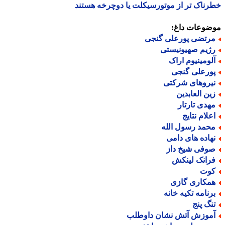
ناک تر از موتورسیکلت یا دوچرخه هستند
ضوعات داغ:
رتضی پورعلی گنجی
ژیم صهیونیستی
لومینیوم اراک
ورعلی گنجی
یروهای شرکتی
ین العابدین
هدی تارتار
علام نتایج
حمد رسول الله
هاده های دامی
وفی شیخ داز
رانک لینکش
وت
مکاری گازی
رنامه تکیه خانه
نگ پنج
موزش آتش نشان داوطلب