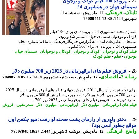
پرونده 100 فیلم کودک و نوجوان
مای جهان در همشهری 24
ناک
-
فرهنگی
-
11 ماه پیش - سه شنبه 11
1404، 12:30
79080441
شماره مجله همشهری 24 با پرونده ای برای 100 فیلم
ک و نوجوان سینمای جهان منتشر شد و روی
خان مطبوعات آمد. - به گزارش خبرنگار فرهنگی تابناک، شماره مجله
پرونده ای برای 100 فیلم ...
م کودک و نوجوان
-
کودک و نوجوان
-
کودکان و نوجوانان
-
سینمای جهان
-
وان
-
فیلم
-
فیلم کودک
فروش فیلم های ابرقهرمانی در 2025 زیر 700 میلیون دلار
نه 7
-
اقتصادی
-
12 ماه پیش - سه شنبه 4 شهریور 1404، 09:15
78998704
برای نخستین بار از سال 2011، فروش جهانی فیلم های ابرقهرمانی در سال 2025
از مرز 700 میلیون دلار عبور نکرد. «سوپرمن» با بیش از 600 میلیون دلار
شین شد، - فروش فیلم های ابرقهرمانی در 2025 زیر 700 ...
م های ابرقهرمانی
-
میلیون دلار
-
ابرقهرمانی
-
میلیون
-
دلار
-
صدرنشین
-
فروش
دختر ولورین از رازهای پشت صحنه لو رفت! هیو جکمن اون
ع چطور آدمی بود؟
ضح
-
فرهنگی
-
12 ماه پیش - دوشنبه 3 شهریور 1404، 19:27
78993909