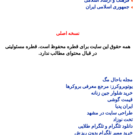
رهنگ و ارشاد اسلامی
مهوری اسلامی ایران
نسخه اصلی
مه حقوق این سایت برای قطره محفوظ است. قطره مسئولیتی
در قبال محتوای مطالب ندارد.
ه باحال مگ
وبروکرز: مرجع معرفی بروکرها
د شلوار جین زنانه
مت گوشی
ان پدیا
احی سایت در مشهد
 نوزاد
لود تلگرام و تلگرام طلایی
د ممبر تلگرام بدون ریزش