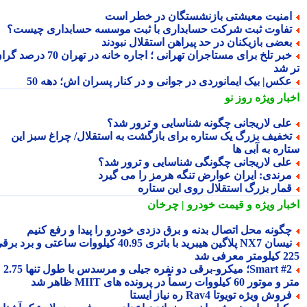
منیت معیشتی بازنشستگان در خطر است
فاوت ثبت شرکت حسابداری با ثبت موسسه حسابداری چیست؟
عضی بازیکنان در حد پیراهن استقلال نبودند
خبر تلخ برای مستاجران تهرانی ؛ اجاره خانه در تهران 70 درصد گران
 شد
کس| بیک ایمانوردی در جوانی و در کنار پسران اش؛ دهه 50
بار ویژه
روز نو
لی لاریجانی چگونه شناسایی و ترور شد؟
خفیف بزرگ یک ستاره برای بازگشت به استقلال/ چراغ سبز این
اره به آبی ها
لی لاریجانی چگونگی شناسایی و ترور شد؟
رندی: ایران عوارض تنگه هرمز را می گیرد
مار بزرگ استقلال روی این ستاره
بار ویژه
و قیمت خودرو | چرخان
گونه محل اتصال بدنه و برق دزدی خودرو را پیدا و رفع کنیم
نیسان NX7 پلاگین هیبرید با باتری 40.95 کیلووات ساعتی و برد برقی
 معرفی شد
Smart #2؛ میکرو-برقی دو نفره جیلی و مرسدس با طول تنها 2.75
ور 60 کیلووات رسماً در پرونده های MIIT ظاهر شد
روش ویژه تویوتا Rav4 ره نیاز ایستا