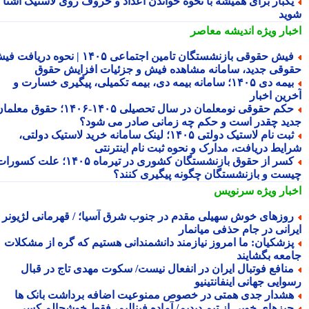
کبار برای همیشه با نحوه خواندن اعداد و حروف روی لاستیک آشنا
ید
بار ویژه
اندیشه معاصر
فیش حقوقی بازنشستگان تامین اجتماعی ۱۴۰۵ | نحوه دریافت فیش
وقی جدید، سامانه مشاهده فیش و جزئیات افزایش حقوق
بیمه دی ۱۴۰۵؛ سامانه بیمه دی، بیمه تکمیلی، پیگیری خسارت و
رین اخبار
حکم حقوقی نومعلمان در سال تحصیلی ۱۴۰۵-۱۴۰۶؛ حقوق معلمان
ید چقدر است و حکم چه زمانی صادر می شود؟
ثبت نام لاستیک دولتی ۱۴۰۵؛ لینک سامانه خرید لاستیک دولتی،
ایط دریافت، مدارک و نحوه ثبت نام اینترنتی
کسر از حقوق بازنشستگان کشوری در تیرماه ۱۴۰۵؛ علت کسورات
ست و بازنشستگان چگونه پیگیری کنند؟
بار ویژه
سرنویس
وزهای خوش سهیلی مقدم در جنوب شرق آسیا؛ / قهرمانی لژیونر
رانی در جام حذفی میانمار
زشکیان: ما امروز نیازمند دانشمندانی هستیم که گره از مشکلات
معه بگشایند
نافع فوتبال ایران در انفعال نیست/ سکوت مهدی تاج در قبال
ایی جهانی اینفانتینیو
شدار جدی همتی در خصوص ممنوعیت اضافه برداشت بانک ها
یزهای خوبی از تیم دیدیم/ آماده فینالیم، فقط خوشحالم کسی