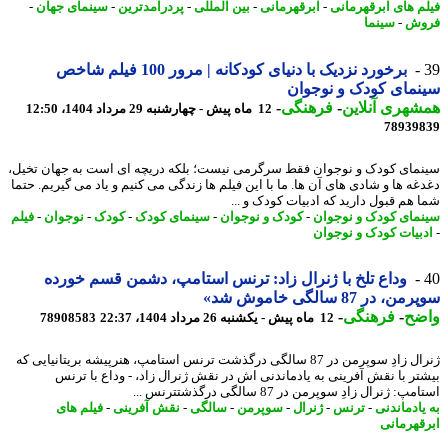
م های ابرقهرمانی
-
ابرقهرمانی
-
بین المللی
-
پردرآمدترین
-
سینمای جهان
-
وش
-
سینما
برخورد نزدیک با دنیای کودکانه | مرور 100 فیلم شاخص
مای کودک و نوجوان
هری آنلاین
-
فرهنگی
-
12 ماه پیش - چهارشنبه 29 مرداد 1404، 12:50
78939
مای کودک و نوجوان فقط سرگرمی نیست؛ بلکه دریچه ای است به جهان تخیل،
غه ها و شادی های آن ها. ما با این فیلم ها زندگی می کنیم و یاد می گیریم. حتما
 هم قبول دارید که ادبیات کودک و ...
مای کودک و نوجوان
-
کودک و نوجوان
-
سینمای کودک
-
کودک
-
نوجوان
-
فیلم
بیات کودک و نوجوان
وداع تلخ با ژنرال زاد: ترنس استامپ، دشمن قسم خورده
، در 87 سالگی خاموش شد»
ضح
-
فرهنگی
-
12 ماه پیش - یکشنبه 26 مرداد 1404، 22:37
78908583
ژنرال زادِ سوپرمن در 87 سالگی درگذشت ترنس استامپ، هنرپیشه بریتانیایی که
تر با نقش آفرینی به یادماندنی اش در نقش ژنرال زاد، - وداع با ترنس
: ژنرال زادِ سوپرمن در 87 سالگی درگذشتترنس ...
یادماندنی
-
ترنس
-
ژنرال
-
سوپرمن
-
سالگی
-
نقش آفرینی
-
فیلم های
قهرمانی