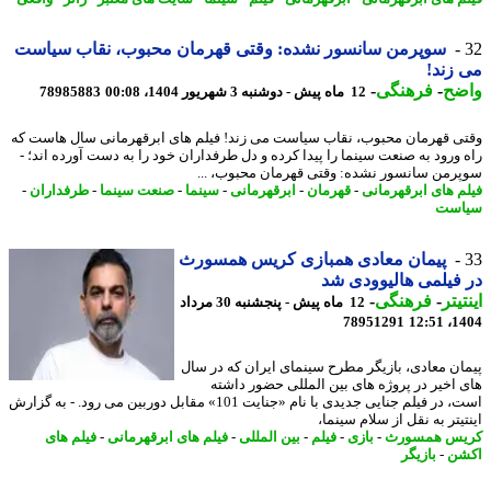
سوپرمن سانسور نشده: وقتی قهرمان محبوب، نقاب سیاست
زند!
ضح
-
فرهنگی
-
12 ماه پیش - دوشنبه 3 شهریور 1404، 00:08
78985883
ی قهرمان محبوب، نقاب سیاست می زند! فیلم های ابرقهرمانی سال هاست که
 ورود به صنعت سینما را پیدا کرده و دل طرفداران خود را به دست آورده اند؛ -
رمن سانسور نشده: وقتی قهرمان محبوب، ...
م های ابرقهرمانی
-
قهرمان
-
ابرقهرمانی
-
سینما
-
صنعت سینما
-
طرفداران
-
است
پیمان معادی همبازی کریس همسورث
فیلمی هالیوودی شد
یتر
-
فرهنگی
-
12 ماه پیش - پنجشنبه 30 مرداد
78951291
1404
ان معادی، بازیگر مطرح سینمای ایران که در سال
 اخیر در پروژه های بین المللی حضور داشته
است، در فیلم جنایی جدیدی با نام «جنایت 101» مقابل دوربین می رود. - به گزارش
یتر به نقل از سلام سینما،
یس همسورث
-
بازی
-
فیلم
-
بین المللی
-
فیلم های ابرقهرمانی
-
فیلم های
شن
-
بازیگر