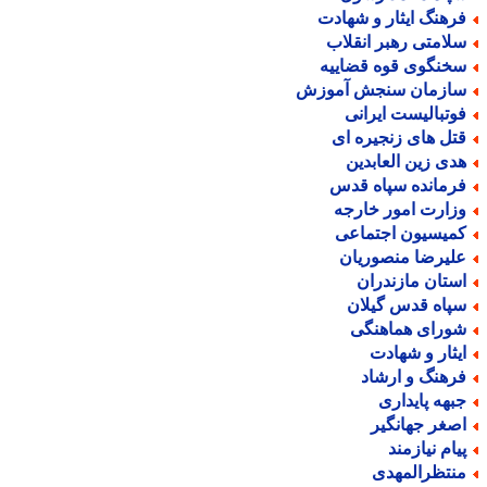
رهنگ ایثار و شهادت
لامتی رهبر انقلاب
خنگوی قوه قضاییه
ازمان سنجش آموزش
وتبالیست ایرانی
تل های زنجیره ای
دی زین العابدین
رمانده سپاه قدس
زارت امور خارجه
میسیون اجتماعی
لیرضا منصوریان
ستان مازندران
پاه قدس گیلان
ورای هماهنگی
یثار و شهادت
رهنگ و ارشاد
بهه پایداری
صغر جهانگیر
یام نیازمند
نتظرالمهدی