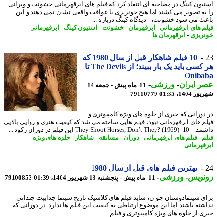
یون کینگ در مصاحبه ای انتقاد کرد که فیلم های ابرقهرمانی خشونت و ویرانی
به تصویر می کشند اما هیچ خونریزی یا عواقب واقعی نشان نمی دهند و این
ث می شود خشونت، - دیدگاه کینگ درباره ...
م های ابرقهرمانی
-
ابرقهرمان
-
خشونت
-
استیون کینگ
-
ابرقهرمانی
-
ریزی
-
ابرقهرمان ها
10 فیلم شاهکار قبل از سال 1980 که
هر کسی باید یک بار ببیند؛ از The Devils تا
Oniba
 ایران
-
ورزشی
-
11 ماه پیش - جمعه 14
1404، 01:35
79110779
دورانی که خبری از جلوه های ویژه کامپیوتری و
فیلم های ابرقهرمانی نبود، فیلم ‎هایی ساخته می شد که کیفیت هنری و روایی بالایی
They Shoot Horses, Don’t) این فیلم در دوران رکود ...
م
-
فیلم های ابرقهرمانی
-
دوران
-
مسابقه
-
شاهکار
-
جلوه های ویژه
-
قهرمانی
بهترین فیلم های قبل از سال 1980
نویس
-
ورزشی
-
11 ماه پیش - پنجشنبه 13 شهریور 1404، 01:39
79100853
ی سینمادوستان جوان، شاید فیلم های کلاسیک تاریخ سینما جذابیت چندانی
شته باشند اما این موضوع ارتباطی به کیفیت این فیلم ها ندارد. در دورانی که
ی از جلوه های ویژه کامپیوتری و فیلم ...