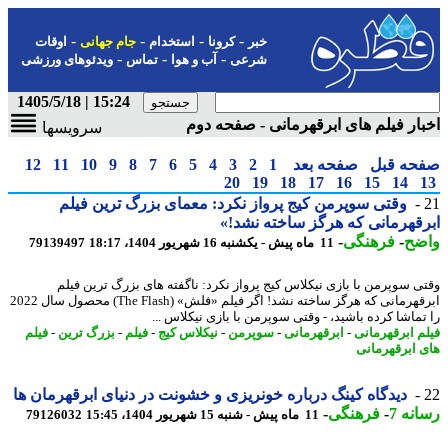
-
-
-
-
خبر
کرونا
استخدام
جام جهانی
اوقات
-
-
-
شرعی
آب و هوا
تماس
ویدئوهای ورزشی
15:24 | 1405/5/18
ار فیلم های ابرقهرمانی - صفحه دوم
سرویسها
حه قبل
صفحه بعد
1
2
3
4
5
6
7
8
9
10
11
12
20
19
18
17
16
15
14
وقتی سوپرمن کیج پرواز نکرد: معمای بزرگ ترین فیلم
قهرمانی که هرگز ساخته نشد!»
ضح
-
فرهنگی
-
11 ماه پیش - یکشنبه 16 شهریور 1404، 18:17
79139497
ی سوپرمن با بازی نیکلاس کیج پرواز نکرد: ناگفته های بزرگ ترین فیلم
ابرقهرمانی که هرگز ساخته نشد! اگر فیلم «فلش» (The Flash) محصول سال 2022
تماشا کرده باشید، - وقتی سوپرمن با بازی نیکلاس ...
م ابرقهرمانی
-
ابرقهرمانی
-
سوپرمن
-
نیکلاس کیج
-
فیلم
-
بزرگ ترین
-
فیلم
 ابرقهرمانی
دیدگاه کینگ درباره خونریزی و خشونت در دنیای ابرقهرمان ها
نه 7
-
فرهنگی
-
11 ماه پیش - شنبه 15 شهریور 1404، 15:45
79126032