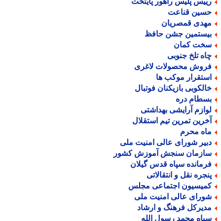
ییس پلیس راهور پایتخت
سین قناعت
هدی قمصریان
یستمین جشن حافظ
خت کمان
اه تلخ جنوبی
روش محصولات لاغری
ستقرار موکب ها
الکوبی بازیکنان فوتبال
سطام دره
وازم آرایشی بهداشتی
خرین تمرین تیم استقلال
اه محرم
بیر شورای عالی امنیت ملی
ازمان سنجش آموزش کشور
رمانده سپاه قدس گیلان
نجره نقل و انتقالاتی
میسیون اجتماعی مجلس
ورای عالی امنیت ملی
دیرکل فرهنگ و ارشاد
پاه محمد رسول الله