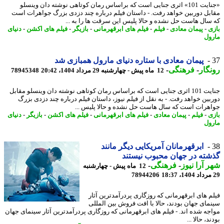
«جنایت 101» اثری جنایی است که براساس رمان کوتاهی نوشته دان وینسلو
بل دوربین خواهد رفت. - داستان فیلم درباره چند دزدی بزرگ جواهرات است
سال هاست حل نشده و حالا پلیس این سرقت ها را به ...
ی
-
پیمان معادی
-
فیلم
-
فیلم های ابرقهرمانی
-
بازیگر
-
فیلم های اکشن
-
دنیای
ول
پیمان معادی با ستاره دنیای مارول همبازی شد
گار
-
فرهنگی
-
12 ماه پیش - چهارشنبه 29 مرداد 1404، 20:42
78945348
جنایت 101 اثری جنایی است که براساس رمان کوتاهی نوشته دان وینسلو مقابل
بین خواهد رفت. - به نقل از فیلم نیوز، داستان فیلم درباره چند دزدی بزرگ
هرات است که سال هاست حل نشده و حالا پلیس ...
ی
-
فیلم
-
پیمان معادی
-
فیلم های ابرقهرمانی
-
فیلم های اکشن
-
بازیگر
-
دنیای
ول
ابرقهرمانان آمریکایی دیگر مانند
ته در جهان محبوب نیستند
 آرا نیوز
-
فرهنگی
-
12 ماه پیش - چهارشنبه
78944206
م های ابرقهرمانی که روزگاری پردرآمدترین آثار
مای جهان بودند، حالا با افت فروش بین المللی
جه شده اند. - فیلم های ابرقهرمانی که روزگاری پردرآمدترین آثار سینمای جهان
د، حالا ...