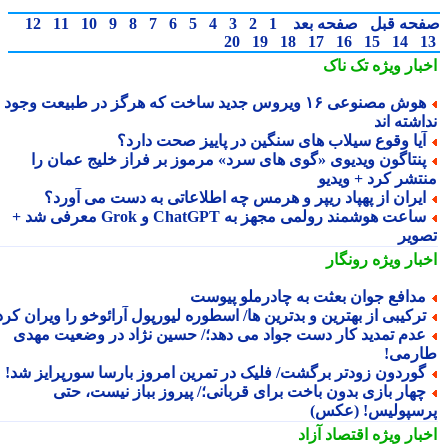
حه قبل
صفحه بعد
1
2
3
4
5
6
7
8
9
10
11
12
20
19
18
17
16
15
14
بار ویژه
تک ناک
هوش مصنوعی ۱۶ ویروس جدید ساخت که هرگز در طبیعت وجود
شته اند
یا وقوع سیلاب های سنگین در پاییز صحت دارد؟
نتاگون ویدیوی «گوی های سرد» مرموز بر فراز خلیج عمان را
تشر کرد + ویدیو
یران از پهپاد ریپر و هرمس چه اطلاعاتی به دست می آورد؟
ساعت هوشمند رولمی مجهز به ChatGPT و Grok معرفی شد +
ویر
بار ویژه
رونگار
دافع جوان بعثت به چادرملو پیوست
رکیبی از بهترین و بدترین ها/ اسطوره لیورپول آرائوخو را ویران کرد!
دم تمدید کار دست جواد می دهد؛/ حسین نژاد در وضعیت مهدی
رمی!
وردون زودتر برگشت/ فلیک در تمرین امروز بارسا سورپرایز شد!
هار بازی بدون باخت برای قربانی؛/ پیروز بباز نیست، حتی
سپولیس! (عکس)
بار ویژه
اقتصاد آزاد