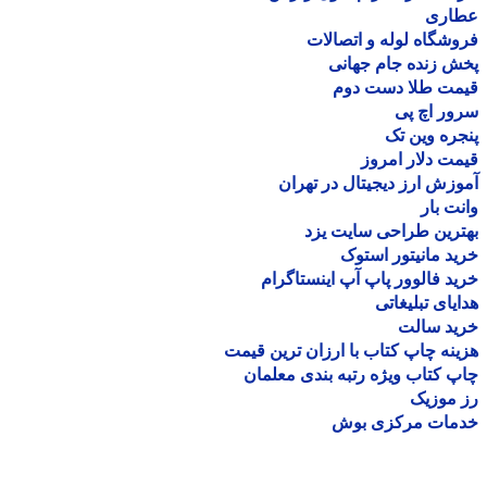
اری
شگاه لوله و اتصالات
 زنده جام جهانی
مت طلا دست دوم
ر اچ پی
ره وین تک
ت دلار امروز
زش ارز دیجیتال در تهران
ت بار
رین طراحی سایت یزد
د مانیتور استوک
د فالوور پاپ آپ اینستاگرام
یای تبلیغاتی
ید سالت
نه چاپ کتاب با ارزان ترین قیمت
 کتاب ویژه رتبه بندی معلمان
موزیک
مات مرکزی بوش