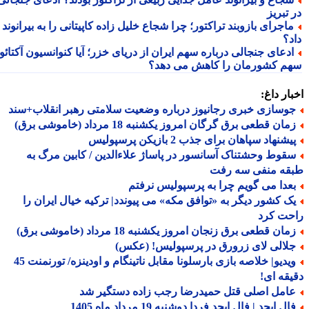
تبریز
اجرای بازوبند تراکتور؛ چرا شجاع خلیل زاده کاپیتانی را به بیرانوند
د؟
دعای جنجالی درباره سهم ایران از دریای خزر؛ آیا کنوانسیون آکتائو
م کشورمان را کاهش می دهد؟
ار داغ:
وسازی خبری رجانیوز درباره وضعیت سلامتی رهبر انقلاب+سند
ان قطعی برق گرگان امروز یکشنبه 18 مرداد (خاموشی برق)
شنهاد سپاهان برای جذب 2 بازیکن پرسپولیس
قوط وحشتناک آسانسور در پاساژ علاءالدین / کابین مرگ به
قه منفی سه رفت
عدا می گویم چرا به پرسپولیس نرفتم
ک کشور دیگر به «توافق مکه» می پیوندد| ترکیه خیال ایران را
حت کرد
ان قطعی برق زنجان امروز یکشنبه 18 مرداد (خاموشی برق)
لالی لای زرورق در پرسپولیس! (عکس)
ویدیو| خلاصه بازی بارسلونا مقابل ناتینگام و اودینزه/ تورنمنت 45
قه ای!
امل اصلی قتل حمیدرضا رجب زاده دستگیر شد
ل ابجد | فال ابجد فردا دوشنبه 19 مرداد ماه 1405