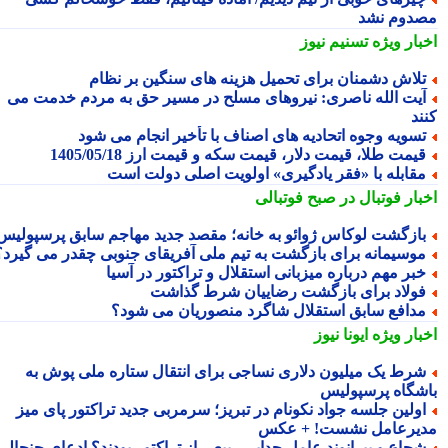
دوم نشد
بار ویژه
تسنیم نیوز
لاش دشمنان برای تحمیل هزینه های سنگین بر نظام
یت الله ناصری: نیروهای مسلح در مسیر حق به مردم خدمت می
ند
سویه وجوه اتحادیه های اصناف با تأخیر انجام می شود
یمت طلا، قیمت دلار، قیمت سکه و قیمت ارز 1405/05/18
قابله با «فقر یادگیری» اولویت اصلی دولت است
بار فوتبال در صبح فوتبالی
ازگشت لوکاس ژوائو به خانه؛ مقصد جدید مهاجم سابق پرسپولیس
وسیمانه برای بازگشت به تیم ملی آفریقای جنوبی چقدر می گیرد؟
بر مهم درباره میزبانی استقلال و تراکتور در آسیا
ولاد برای بازگشت رضاییان شرط گذاشت
دافع سابق استقلال شاگرد منصوریان می شود؟
بار ویژه
ایونا نیوز
رط یک میلیون دلاری نساجی برای انتقال ستاره ملی پوش به
شگاه پرسپولیس
ولین جلسه جواد نکونام در تبریز؛ سرمربی جدید تراکتور پای میز
یرعامل نشست! + عکس
جاع و بیرانوند عامل جدایی ربیعی از تراکتور بودند؟ ادعای جنجالی