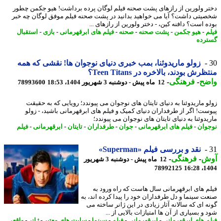
ر ولورین از رازهای پشت صحنه فیلم لوگان پرده برداشت! هیو جکمن چطور
یتی داشت؟ آیا می خواهید بدانید در پشت صحنه فیلم موفق لوگان چه خبر
ه است؟ دافنه کین، - دختر ولورین از رازهای ...
م
-
هیو جکمن
-
پشت صحنه
-
صحنه
-
فیلم های ابرقهرمانی
-
بازی
-
استقبال
رده
زولو ماریدوئنا، بمب خبری دنیای نوجوان ها! نقشی که همه
رش بودند، بالاخره در Teen Titans؟
ضح
-
فرهنگی
-
12 ماه پیش - دوشنبه 3 شهریور 1404، 18:53
78993600
و ماریدوئنا به دنیای تایتان های نوجوان می پیوندد؛ رویایی که به حقیقت
ست! اگر از طرفداران دنیای کمیک و فیلم های ابرقهرمانی باشید، - زولو
یدوئنا به دنیای تایتان های نوجوان می پیوندد؛
وان
-
فیلم های ابرقهرمانی
-
جوان
-
طرفداران
-
تایتان
-
ابرقهرمانی
-
فیلم
نقد و بررسی فیلم «Superman»
ش
-
فرهنگی
-
12 ماه پیش - دوشنبه 3 شهریور
78992125
1404
م های ابرقهرمانی سال هاست که راه ورود به
ت سینما و دل طرفداران خود را پیدا کرده اند، به
ه ای که سالانه آثار زیادی در این ژانر ساخته می
و بسیاری از آن ها امتیازات بالایی از ...
م های ابرقهرمانی
-
ابرقهرمانی
-
فیلم
-
سینما
-
سایت های معتبر
-
ژانر
-
واقعی