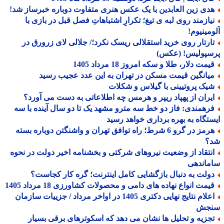
دی زین العابدین با یک عکس هنری متفاوت دوباره خبرساز شد!
یازمند روی لبه ی تیغ؛ تکرارِ اشتباهاتِ فصل قبل در بازی با
مینیوم!
ارتار روی خرید استقلالی ریسک نکرد؛/ جلالی لای زرورق در
سپولیس! (عکس)
مت دلار، طلا و سکه امروز 18 مرداد 1405
یانگین قیمت مسکن در تهران به این عدد عجیب رسید
یک پروتیینی با گیلاس و شکلات
یران از پهپاد ریپر و هرمس چه اطلاعاتی به دست می آورد؟
رهمندی: فاز دو خط سه مترو مشهد یک تا دو سال آینده با سه
تگاه به بهره برداری خواهد رسید
هرمز در گرو 6 شرط؛ راه توافق تهران و واشنگتن دوباره بسته
؟
نتقاد از وضعیت نیروهای شرکتی و بخشنامه اخیر دولت در نحوه
ماندهی
ولت به دنبال بازگشایی کامل اینترنت؛ گره کار کجاست؟
یمت انواع نهاده های دامی و محصولات کشاورزی 18 مرداد 1405
اعلام نتایج نهایی دکتری 1405 در اواخر مرداد / جزییات سازمان
جش
جزیه و تحلیل ها نشان می دهد که اسکوترهای برقی بسیار