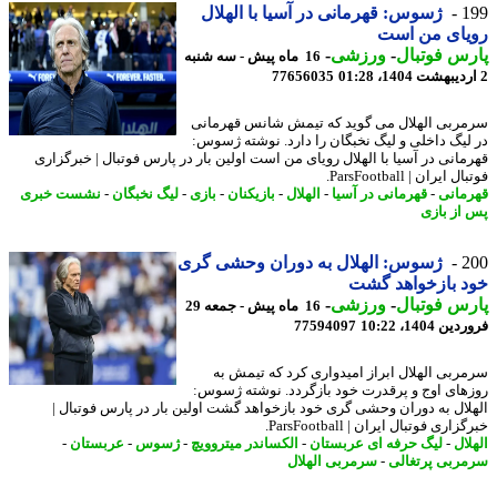
1
ژسوس: قهرمانی در آسیا با الهلال
یای من است
س فوتبال
-
ورزشی
-
16 ماه پیش - سه شنبه
77656035
ربی الهلال می گوید که تیمش شانس قهرمانی
لیگ داخلی و لیگ نخبگان را دارد. نوشته ژسوس:
مانی در آسیا با الهلال رویای من است اولین بار در پارس فوتبال | خبرگزاری
 ایران | ParsFootball.
مانی
-
قهرمانی در آسیا
-
الهلال
-
بازیکنان
-
بازی
-
لیگ نخبگان
-
نشست خبری
از بازی
2
ژسوس: الهلال به دوران وحشی گری
 بازخواهد گشت
س فوتبال
-
ورزشی
-
16 ماه پیش - جمعه 29
 1404، 10:22
77594097
ربی الهلال ابراز امیدواری کرد که تیمش به
های اوج و پرقدرت خود بازگردد. نوشته ژسوس:
لال به دوران وحشی گری خود بازخواهد گشت اولین بار در پارس فوتبال |
اری فوتبال ایران | ParsFootball.
ال
-
لیگ حرفه ای عربستان
-
الکساندر میتروویچ
-
ژسوس
-
عربستان
-
ربی پرتغالی
-
سرمربی الهلال