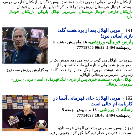
یکنان خارجی الاهلی توجهی ندارد. نوشته ژسوس: نگران بازیکنان خارجی حریف
تم؛ فوتبال عربستان ارزش خود را ثابت کرد! اولین بار در پارس فوتبال ...
یکنان خارجی
-
فوتبال عربستان
-
سرمربی الهلال
-
بازیکن
-
بازیکنان
-
فوتبال
-
ی
1
مربی الهلال بعد از برد هفت گله:
ی آسانی نبود!
س فوتبال
-
ورزشی
-
16 ماه پیش - شنبه 6
شت 1404، 06:22
77718750
ربی الهلال می گوید ترجیح می دهد تیمش یک بر
 پیروز شود ولی ستاره ای مانند کانسلو را از
 ندهد. نوشته مربی الهلال بعد از برد هفت گله: - به گزارش ورزش سه ، ژرژ
س، سرمربی پرتغالی الهلال،
ال
-
بازی
-
نشست خبری پس از بازی
-
لیگ قهرمانان آسیا
-
مربی
-
پیروز
-
ربی پرتغالی
1
مربی الهلال: جای قهرمانی آسیا در
نامه ام خالی است
نه 7
-
ورزشی
-
16 ماه پیش - جمعه 5
شت 1404، 18:46
77714097
 ژسوس، سرمربی پرتغالی الهلال عربستان،
ت به قدرت و خطر تیم گوانگژو کره جنوبی، رقیب