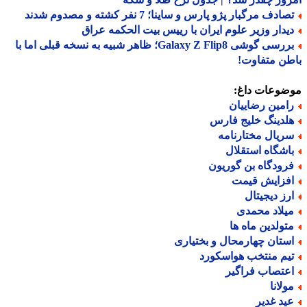
ادف مرگبار پژو پارس و ساینا؛ 7 نفر کشته و مصدوم شدند
یدار وزیر علوم ایران با رییس بیت الحکمه عراق
بررسی گوشی Galaxy Z Flip8؛ ظاهر شبیه به نسخه قبلی اما با
ن متفاوت!
ضوعات داغ:
امین رضاییان
لدینگ خلیج فارس
ریال مختارنامه
اشگاه استقلال
رودگاه بن گوریون
فزایش قیمت
رز دیجیتال
یلاد محمدی
تولدین ماه ها
ستان چهارمحال و بختیاری
یم منتخب هواسکورد
عتصاب فراگیر
ولانا
ید غدیر