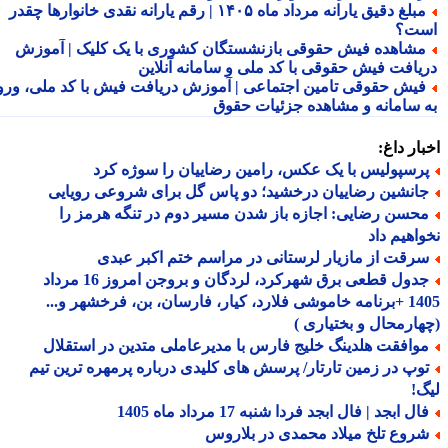
مبلغ دقیق یارانه مرداد ماه ۱۴۰۵ | رقم یارانه نقدی خانوارها چقدر
ت؟
شاهده فیش حقوقی بازنشستگان کشوری با یک کلیک | آموزش
یافت فیش حقوقی با کد ملی و سامانه آنلاین
یش حقوقی تامین اجتماعی | آموزش دریافت فیش با کد ملی، ورود
 سامانه و مشاهده جزئیات حقوق
ار داغ:
رسپولیس با یک عکس، رامین رضاییان را سوژه کرد
انشین رضاییان درخشید؛ دو پاس گل برای شروعی رویایی
حسن رضایی: اجازه باز شدن مسیر دوم در تنگه هرمز را
اهیم داد
رقت از مازیار لرستانی در مراسم ختم اکبر عبدی
جدول قطعی برق شهرکرد، لردگان و بروجن امروز 16 مرداد
1405 +برنامه خاموشی فلارد، کیار، فارسان، بن، فرخشهر و...
ارمحال و بختیاری )
وافقت هلدینگ خلیج فارس با مدیرعاملی متدین در استقلال
وپ در زمین تارتار/ پرسش های کلیدی درباره پرمهره ترین تیم
!
ل ابجد | فال ابجد فردا شنبه 17 مرداد ماه 1405
روع تلخ میلاد محمدی در بلاروس