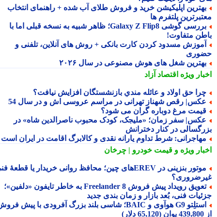
هترین اپلیکیشن خرید و فروش طلای آب شده + راهنمای انتخاب
تبرترین پلتفرم ها
بررسی گوشی Galaxy Z Flip8؛ ظاهر شبیه به نسخه قبلی اما با
طن متفاوت!
موزش مسدود کردن کارت بانکی + روش های آنلاین، تلفنی و
وری
هترین شغل های هوش مصنوعی در سال ۲۰۲۶
بار ویژه
اقتصاد آزاد
را حق اولاد و عائله مندیِ بازنشستگان افزایش نیافت؟
کس| رقص شهناز تهرانی در مراسم عروسی اش و در سال 54
یمت مرغ دوباره گران می شود؟
کس| سفر زمان؛ «ملیجک، کودک محبوب ناصرالدین شاه» در
رگسالی در کنار دخترانش
هاجرانی: شرط تداوم یارانه نقدی و کالابرگ اقامت در ایران است
بار ویژه
و قیمت خودرو | چرخان
موتور بنزینی در EREVهای چین؛ محافظ روانی خریدار یا قطعهٔ فنی
رضروری؟
تعویق رویداد پیش فروش Freelander 8 به خاطر تایفون «دلفین»؛
ئیات فنی، بُعد بازار و زمان بندی جدید
استلِتو G9 هوآوی و BAIC؛ شاسی بلند بزرگ آفرودی با پیش فروش
دلار)