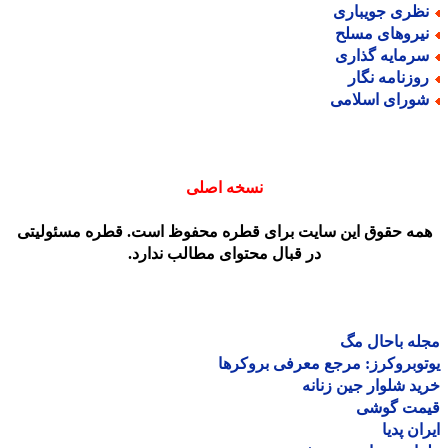
ظری جویباری
یروهای مسلح
رمایه گذاری
وزنامه نگار
ورای اسلامی
نسخه اصلی
مه حقوق این سایت برای قطره محفوظ است. قطره مسئولیتی
در قبال محتوای مطالب ندارد.
ه باحال مگ
وبروکرز: مرجع معرفی بروکرها
د شلوار جین زنانه
مت گوشی
ان پدیا