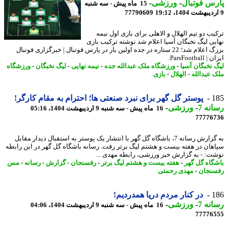
س فوتبال
-
ورزشی
-
15 ماه پیش - سه شنبه
77790609
یب دو تیم الهلال و الاهلی برای بازی اول نیمه
یی لیگ نخبگان آسیا اعلام شد نوشته ترکیب بازی
بزرگ اعلام شد؛ 22 ستاره در جده اولین بار در پارس فوتبال | خبرگزاری فوتبال
ParsFootbal.
 نخبگان آسیا
-
ورزشگاه ملک عبدالله جده
-
نیمه نهایی
-
لیگ نخبگان
-
ورزشگاه
 عبدالله
-
الهلال
-
بازی
1
پوستر گل گهر برای نبرد صنعتی ها؛ احترام به مقام کارگر!
نه 7
-
ورزشی
-
16 ماه پیش - سه شنبه 9 اردیبهشت 1404، 05:16
77776
به گزارش رسانه 7، باشگاه گل گهر با انتشار یک پوستر به استقبال دیدار مقابل
هان در هفته بیست و هشتم لیگ برتر رفت. رسانه باشگاه گل گهر در این رابطه
ت: - به گزارش خبر ورزشی، رابطه مهدی ...
گاه گل گهر
-
هفته بیست و هشتم لیگ برتر
-
رفسنجان
-
گزارش
-
رسانه
-
مس
نجان
-
مهدی رحمتی
1
در کنار مردم دریا همدردیم!
نه 7
-
ورزشی
-
16 ماه پیش - سه شنبه 9 اردیبهشت 1404، 04:06
77776