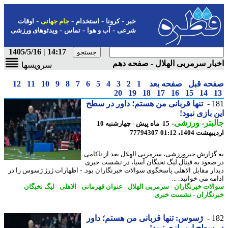
-
-
-
-
خبر
کرونا
استخدام
جام جهانی
اوقات
-
-
-
شرعی
آب و هوا
تماس
ویدئوهای ورزشی
14:17 | 1405/5/16
ار سرمربی الهلال - صفحه دهم
سرویسها
حه قبل
صفحه بعد
1
2
3
4
5
6
7
8
9
10
11
12
20
19
18
17
16
15
14
1
تنها قربانی من هستم؛ داور در سطح
 بازی نبود!
بتر
-
ورزشی
-
15 ماه پیش - چهارشنبه 10
شت 1404، 01:12
77794307
گزارش خبرورزشی، سرمربی الهلال بعد از ناکامی
صعود به فینال لیگ نخبگان آسیا، در نشست خبری
ار مقابل الاهلی پاسخگوی سوالات خبرنگاران بود. - اظهارات ژرژ ژسوس را در
ه می خوانید: ...
لات خبرنگاران
-
سرمربی الهلال
-
عنوان قهرمانی
-
الاهلی
-
لیگ نخبگان
-
نگاران
-
نشست خبری
1
ژسوس: تنها قربانی من هستم؛ داور
سطح این بازی نبود!