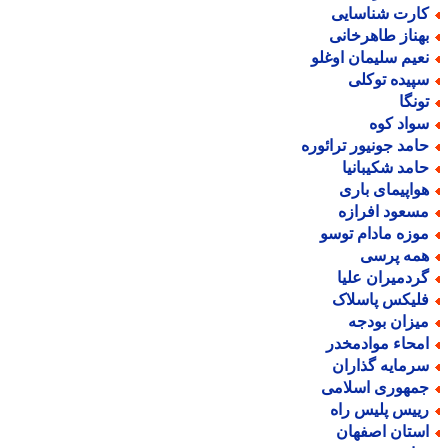
ارت شناسایی
هناز طاهرخانی
عیم سلیمان اوغلو
پیده توکلی
ونگا
واد کوه
امد جونیور ترائوره
امد شکیبانیا
واپیمای باری
سعود افرازه
وزه مادام توسو
مه پرسی
ردمیران علیا
لیکس پاسلاک
یزان بودجه
محاء موادمخدر
رمایه گذاران
مهوری اسلامی
ییس پلیس راه
ستان اصفهان