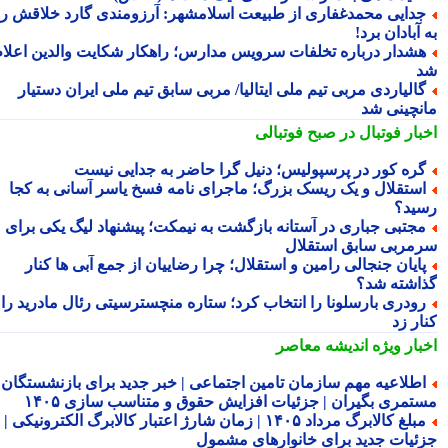
دایی محمدغفاری از طبیعت اسلامشهر: آرزومندی گارد خلاقش را
آبادان برد!
شدار درباره تخلفات سرویس مدارس؛ راهکار شکایت والدین اعلام
الیاردی مربی تیم ملی ایتالیا/ مربی سابق تیم ملی ایران دستیار
نچینی شد
بار فوتبال در صبح فوتبالی
ره کور در پرسپولیس؛ دنیل گرا حاضر به جدایی نیست
ستقلال و یک ریسک بزرگ؛ ماجرای نامه فسخ یاسر آسانی به کجا
ید؟
جتبی جباری در آستانه بازگشت به نیمکت؛ پیشنهاد لیگ یکی برای
مربی سابق استقلال
ایان جنجالی رامین و استقلال؛ چرا رضاییان از جمع آبی ها کنار
اشته شد؟
ودری بارسلونا را انتخاب کرد؛ ستاره منچسترسیتی رئال مادرید را
ر زد
بار ویژه
اندیشه معاصر
طلاعیه مهم سازمان تامین اجتماعی | خبر جدید برای بازنشستگان و
تمری بگیران | جزئیات افزایش حقوق و متناسب سازی ۱۴۰۵
مبلغ کالابرگ مرداد ۱۴۰۵ | زمان شارژ اعتبار کالابرگ الکترونیکی |
ئیات جدید برای خانوارهای مشمول