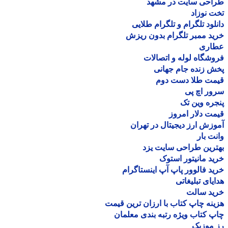
احی سایت در مشهد
 نوزاد
لود تلگرام و تلگرام طلایی
د ممبر تلگرام بدون ریزش
اری
شگاه لوله و اتصالات
 زنده جام جهانی
مت طلا دست دوم
ر اچ پی
ره وین تک
ت دلار امروز
زش ارز دیجیتال در تهران
ت بار
رین طراحی سایت یزد
د مانیتور استوک
د فالوور پاپ آپ اینستاگرام
یای تبلیغاتی
ید سالت
نه چاپ کتاب با ارزان ترین قیمت
 کتاب ویژه رتبه بندی معلمان
موزیک