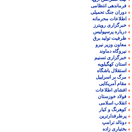
رماندهی انتظامی
وران جنگ تحمیلی
طلاعات محرمانه
برگزاری رویترز
رباره پرسپولیس
رفیت تولید برق
عاون وزیر نیرو
یروگاه دماوند
برگزاری تسنیم
ستان کهگیلویه
ستقلال باشگاه
رگ بر اسراییل
قام آمریکایی
فشای اطلاعات
ولاد خوزستان
نقلاب اسلامی
وهرنگ و کیار
رطرفدارترین
ونالد ترامپ
ختیاری زاده