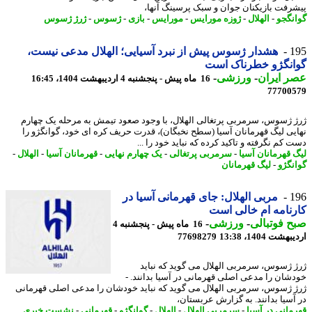
رفت بازیکنان جوان و سبک پرسینگ آنها،
نگجو
-
الهلال
-
ژوزه مورایس
-
مورایس
-
بازی
-
ژسوس
-
ژرژ ژسوس
1
هشدار ژسوس پیش از نبرد آسیایی؛ الهلال مدعی نیست،
انگژو خطرناک است
 ایران
-
ورزشی
-
16 ماه پیش - پنجشنبه 4 اردیبهشت 1404، 16:45
77700
 ژسوس، سرمربی پرتغالی الهلال، با وجود صعود تیمش به مرحله یک چهارم
یی لیگ قهرمانان آسیا (سطح نخبگان)، قدرت حریف کره ای خود، گوانگژو را
کم نگرفته و تاکید کرده که نباید خود را ...
 قهرمانان آسیا
-
سرمربی پرتغالی
-
یک چهارم نهایی
-
قهرمانان آسیا
-
الهلال
-
نگژو
-
لیگ قهرمانان
1
مربی الهلال: جای قهرمانی آسیا در
نامه ام خالی است
 فوتبالی
-
ورزشی
-
16 ماه پیش - پنجشنبه 4
شت 1404، 13:38
77698279
 ژسوس، سرمربی الهلال می گوید که نباید
شان را مدعی اصلی قهرمانی در آسیا بدانند. -
 ژسوس، سرمربی الهلال می گوید که نباید خودشان را مدعی اصلی قهرمانی
آسیا بدانند. به گزارش عربستان،
مانی در آسیا
-
سرمربی الهلال
-
الهلال
-
گوانگژو
-
قهرمانی
-
نشست خبری