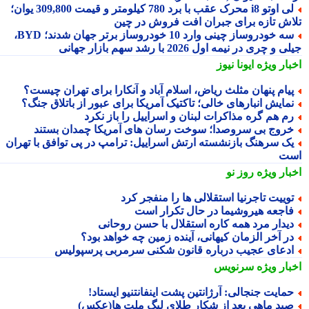
لی اوتو i8 محرک عقب با برد 780 کیلومتر و قیمت 309,800 یوان؛
اش تازه برای جبران افت فروش در چین
سه خودروساز چینی وارد 10 خودروساز برتر جهان شدند؛ BYD،
 و چری در نیمه اول 2026 با رشد سهم بازار جهانی
بار ویژه
ایونا نیوز
یام پنهان مثلث ریاض، اسلام آباد و آنکارا برای تهران چیست؟
مایش انبارهای خالی؛ تاکتیک آمریکا برای عبور از باتلاق جنگ؟
م هم گره مذاکرات لبنان و اسراییل را باز نکرد
روج بی سروصدا؛ سوخت رسان های آمریکا چمدان بستند
ک سرهنگ بازنشسته ارتش اسراییل: ترامپ در پی توافق با تهران
ت
بار ویژه
روز نو
وییت تاجرنیا استقلالی ها را منفجر کرد
اجعه هیروشیما در حال تکرار است
یدار مرد همه کاره استقلال با حسن روحانی
ر آخر الزمان کیهانی، آینده زمین چه خواهد بود؟
دعای عجیب درباره قانون شکنی سرمربی پرسپولیس
بار ویژه
سرنویس
مایت جنجالی: آرژانتین پشت اینفانتنیو ایستاد!
ید ماهی بعد از شکار طلای لیگ ملت ها(عکس)