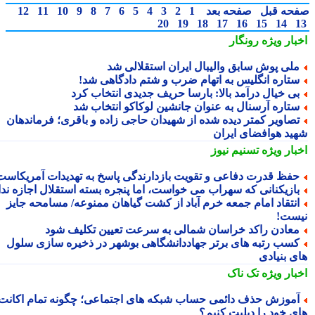
حه قبل
صفحه بعد
1
2
3
4
5
6
7
8
9
10
11
12
20
19
18
17
16
15
14
بار ویژه
رونگار
لی پوش سابق والیبال ایران استقلالی شد
تاره انگلیس به اتهام ضرب و شتم دادگاهی شد!
ی خیال درآمد بالا: بارسا حریف جدیدی انتخاب کرد
تاره آرسنال به عنوان جانشین لوکاکو انتخاب شد
صاویر کمتر دیده شده از شهیدان حاجی زاده و باقری؛ فرماندهان
ید هوافضای ایران
بار ویژه
تسنیم نیوز
فظ قدرت دفاعی و تقویت بازدارندگی پاسخ به تهدیدات آمریکاست
ازیکنانی که سهراب می خواست، اما پنجره بسته استقلال اجازه نداد
نتقاد امام جمعه خرم آباد از کشت گیاهان ممنوعه/ مسامحه جایز
ست!
عادن راکد خراسان شمالی به سرعت تعیین تکلیف شود
سب رتبه های برتر جهاددانشگاهی بوشهر در ذخیره سازی سلول
ی بنیادی
بار ویژه
تک ناک
موزش حذف دائمی حساب شبکه های اجتماعی؛ چگونه تمام اکانت
ی خود را دیلیت کنیم؟