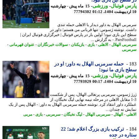
س فوتبال
-
ورزشی
-
15 ماه پیش - چهارشنبه
77794302
ربی الهلال به داور دیدار با الاهلی حمله تندی
ت. نوشته ژسوس: تنها قربانی من هستم؛ داور در
 این بازی نبود! اولین بار در پارس فوتبال | خبرگزاری فوتبال ایران |
ParsF. - به گزارش ...
ربی الهلال
-
الاهلی
-
بازی
-
بازیکنان
-
سوالات خبرنگاران
-
عنوان قهرمانی
-
ربی
1
حمله سرمربی الهلال به داور: او در
 بازی ما نبود!
س فوتبال
-
ورزشی
-
15 ماه پیش - چهارشنبه
77793929
 ژسوس، سرمربی پرتغالی الهلال، پس از شکست
3-1 مقابل الاهلی در مرحله نیمه نهایی لیگ نخبگان، از
کرد داور انتقاد کرد. نوشته حمله سرمربی الهلال به داور: - الهلال پس از یک
یش نه چندان ...
هلی
-
الهلال
-
سرمربی الهلال
-
لیگ نخبگان
-
سرمربی
-
بازی
-
مربی
1
ترکیب بازی بزرگ اعلام شد؛ 22
ره در جده