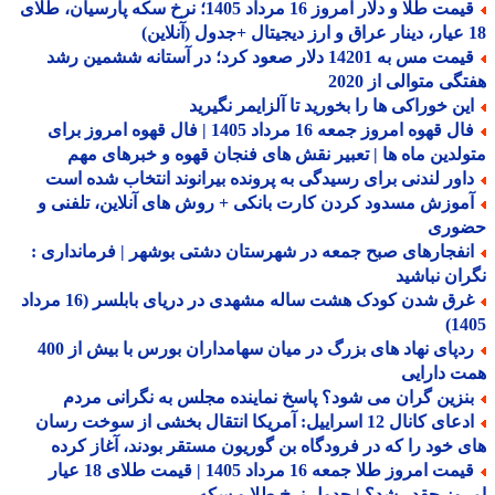
قیمت طلا و دلار امروز 16 مرداد 1405؛ نرخ سکه پارسیان، طلای
قیمت مس به 14201 دلار صعود کرد؛ در آستانه ششمین رشد
گی متوالی از 2020
ین خوراکی ها را بخورید تا آلزایمر نگیرید
فال قهوه امروز جمعه 16 مرداد 1405 | فال قهوه امروز برای
لدین ماه ها | تعبیر نقش های فنجان قهوه و خبرهای مهم
اور لندنی برای رسیدگی به پرونده بیرانوند انتخاب شده است
موزش مسدود کردن کارت بانکی + روش های آنلاین، تلفنی و
وری
نفجارهای صبح جمعه در شهرستان دشتی بوشهر | فرمانداری :
ان نباشید
غرق شدن کودک هشت ساله مشهدی در دریای بابلسر (16 مرداد
14
ردپای نهاد های بزرگ در میان سهامداران بورس با بیش از 400
 دارایی
نزین گران می شود؟ پاسخ نماینده مجلس به نگرانی مردم
ادعای کانال 12 اسراییل: آمریکا انتقال بخشی از سوخت رسان
 خود را که در فرودگاه بن گوریون مستقر بودند، آغاز کرده
قیمت امروز طلا جمعه 16 مرداد 1405 | قیمت طلای 18 عیار
وز چقدر شد؟ | جدول نرخ طلا و سکه