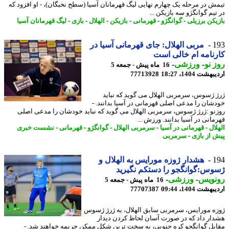
ش در مرحله یک چهارم نهایی لیگ قهرمانان آسیا (سطح نخبگان)، - او افزود که
یم گوانگژو سه بازیکن ...
یکن برزیلی
-
گوانگژو
-
قهرمانی
-
بازیکن
-
الهلال
-
بازی
-
لیگ قهرمانان آسیا
1
مربی الهلال: جای قهرمانی آسیا در
نامه ام خالی است
 نو
-
ورزشی
-
16 ماه پیش - جمعه 5
شت 1404، 18:27
77713928
 ژسوس، سرمربی الهلال می گوید که نباید
شان را مدعی اصلی قهرمانی در آسیا بدانند. -
نو :ژرژ ژسوس، سرمربی الهلال می گوید که نباید خودشان را مدعی اصلی
مانی در آسیا بدانند. ورزش ...
ال
-
قهرمانی در آسیا
-
سرمربی الهلال
-
گوانگژو
-
قهرمانی
-
نشست خبری
 از بازی
-
سرمربی
1
هشدار ژوزه مورایس به الهلال و
س:گوانگجو را دستکم نگیرید
نویس
-
ورزشی
-
16 ماه پیش - جمعه 5
شت 1404، 09:44
77707387
ه مورایس، سرمربی سابق الهلال، به ژرژ ژسوس
ار داد که در صورت آسان لحاظ کردن دیدار
بل گوانگجو کره جنوبی، به سخت ترین شکل ممکن جریمه خواهند شد. -