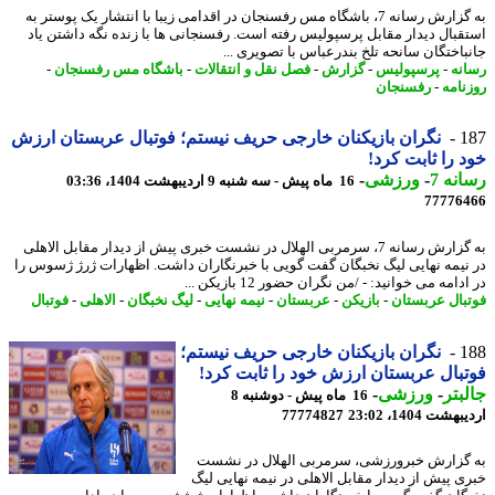
به گزارش رسانه 7، باشگاه مس رفسنجان در اقدامی زیبا با انتشار یک پوستر به
قبال دیدار مقابل پرسپولیس رفته است. رفسنجانی ها با زنده نگه داشتن یاد
باختگان سانحه تلخ بندرعباس با تصویری ...
نه
-
پرسپولیس
-
گزارش
-
فصل نقل و انتقالات
-
باشگاه مس رفسنجان
-
نامه
-
رفسنجان
1
نگران بازیکنان خارجی حریف نیستم؛ فوتبال عربستان ارزش
 را ثابت کرد!
نه 7
-
ورزشی
-
16 ماه پیش - سه شنبه 9 اردیبهشت 1404، 03:36
77776
به گزارش رسانه 7، سرمربی الهلال در نشست خبری پیش از دیدار مقابل الاهلی
نیمه نهایی لیگ نخبگان گفت گویی با خبرنگاران داشت. اظهارات ژرژ ژسوس را
دامه می خوانید: - /من نگران حضور 12 بازیکن ...
بال عربستان
-
بازیکن
-
عربستان
-
نیمه نهایی
-
لیگ نخبگان
-
الاهلی
-
فوتبال
1
نگران بازیکنان خارجی حریف نیستم؛
بال عربستان ارزش خود را ثابت کرد!
بتر
-
ورزشی
-
16 ماه پیش - دوشنبه 8
شت 1404، 23:02
77774827
گزارش خبرورزشی، سرمربی الهلال در نشست
ی پیش از دیدار مقابل الاهلی در نیمه نهایی لیگ