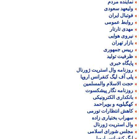
ماینده مردم
لیعهد سعودی
وتبال ایران
وابط عمومی
هدی تارتار
یروی هوایی
ازار تهران
ییس جمهوری
رفیت تولید
ایگاه خبری
وزنامه وال استریت ژورنال
لی آف لیگ کنفرانس اروپا
جت الاسلام والمسلمین
وزنامه نگار پیشکسوت
انکداری الکترونیکی
هگیلویه و بویراحمد
اهش انتظارات تورمی
هراب بختیاری زاده
ال استریت ژورنال
جلس شورای اسلامی
یگ کنفرانس اروپا