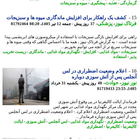
ازدگی
-
تغذیه
-
پیشگیری
-
میوه و سبزیجات
کشف یک راهکار برای افزایش ماندگاری میوه ها و سبزیجات
اک نیوز
-
پزشکی
-
37 روز پیش - جمعه 12 تیر 1405، 08:20
81792464
ی برای افزایش تازگی سبزیجات با استفاده از میکروسوزن های ابریشمی پیدا
 است. - به گزارش فرتاک نیوز ، همه ما با احساس گناهی که وقتی میوه ها و
یجات سریع تر از آنچه می توانیم بخوریم ...
یجات
-
مواد غذایی
-
افزایش
-
نگهداری مواد غذایی
-
ماندگاری
-
زیست تخریب
ر
-
استفاده
اعلام وضعیت اضطراری در لس
لس پس از آتش سوزی دوباره
 نیوز
-
حوادث
-
48 روز پیش - یکشنبه 31 خرداد
81719433
1405
اندار ایالت کالیفرنیا در پی وقوع آتش سوزی
د در یک مرکز نگهداری مواد غذایی در شهر لس
لس، وضعیت اضطراری اعلام کرد. - اعلام وضعیت اضطراری در لس آنجلس
از آتش سوزی دوباره فرماندار ...
یت اضطراری
-
نگهداری مواد غذایی
-
لس آنجلس
-
آتش سوزی
-
ایالت
فرنیا
-
کالیفرنیا
-
اضطراری