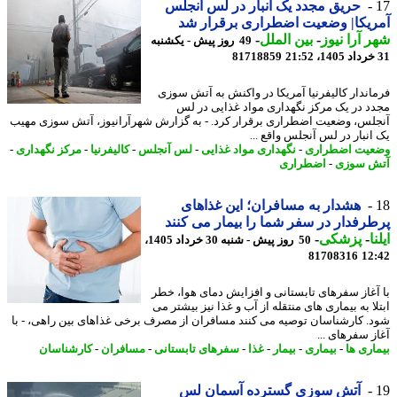
حریق مجدد یک انبار در لس آنجلس
یکا| وضعیت اضطراری برقرار شد
 آرا نیوز
-
بین الملل
-
49 روز پیش - یکشنبه
81718859
اندار کالیفرنیا آمریکا در واکنش به آتش سوزی
د در یک مرکز نگهداری مواد غذایی در لس
لس، وضعیت اضطراری برقرار کرد. - به گزارش شهرآرانیوز، آتش سوزی مهیب
انبار در لس آنجلس واقع ...
یت اضطراری
-
نگهداری مواد غذایی
-
لس آنجلس
-
کالیفرنیا
-
مرکز نگهداری
-
 سوزی
-
اضطراری
هشدار به مسافران؛ این غذاهای
رفدار در سفر شما را بیمار می کنند
ا
-
پزشکی
-
50 روز پیش - شنبه 30 خرداد 1405،
81708316
12
آغاز سفرهای تابستانی و افزایش دمای هوا، خطر
ا به بیماری های منتقله از آب و غذا نیز بیشتر می
. کارشناسان توصیه می کنند مسافران از مصرف برخی غذاهای بین راهی، - با
ز سفرهای ...
اری ها
-
بیماری
-
بیمار
-
غذا
-
سفرهای تابستانی
-
مسافران
-
کارشناسان
آتش سوزی گسترده آسمان لس