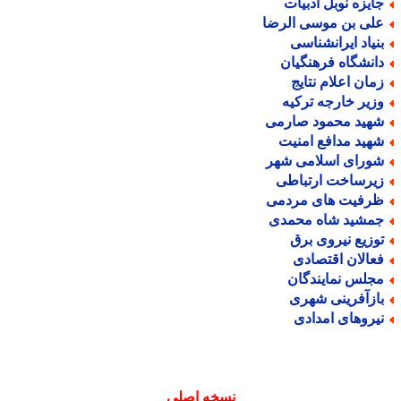
ایزه نوبل ادبیات
لی بن موسی الرضا
نیاد ایرانشناسی
انشگاه فرهنگیان
مان اعلام نتایج
زیر خارجه ترکیه
هید محمود صارمی
هید مدافع امنیت
ورای اسلامی شهر
یرساخت ارتباطی
رفیت های مردمی
مشید شاه محمدی
وزیع نیروی برق
عالان اقتصادی
جلس نمایندگان
ازآفرینی شهری
یروهای امدادی
نسخه اصلی