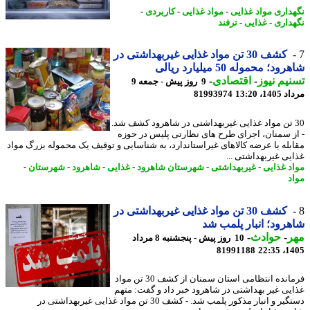
داری مواد غذایی
-
مواد غذایی
-
کاربردی
-
داری
-
غذایی
-
ترفند
کشف 30 تن مواد غذایی غیربهداشتی در
د؛ محموله 50 میلیارد ریالی
یم نیوز
-
اقتصادی
-
9 روز پیش - جمعه 9
1، 13:20
81993974
3 تن مواد غذایی غیربهداشتی در شاهرود کشف شد.
ز سمنان، اجرای طرح های نظارتی پلیس در حوزه
بله با عرضه کالاهای غیراستاندارد، به شناسایی و توقیف یک محموله بزرگ مواد
یی غیربهداشتی ...
د غذایی
-
غیربهداشتی
-
شهرستان شاهرود
-
غذایی
-
شاهرود
-
شهرستان
-
د
کشف 30 تن مواد غذایی غیربهداشتی در
رود؛ انبار پلمب شد
ر
-
حوادث
-
10 روز پیش - پنجشنبه 8 مرداد
81991188
1405
فرمانده انتظامی استان سمنان از کشف 30 تن مواد
یی غیر بهداشتی در شاهرود خبر داد و گفت: متهم
دستگیر و انبار مذکور پلمب شد. - کشف 30 تن مواد غذایی غیربهداشتی در