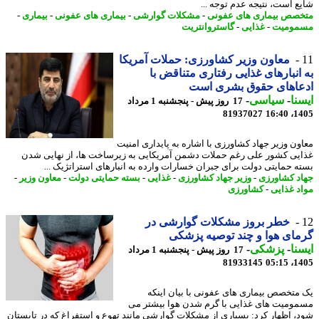
ع است، نتیجه عدم توجه ...
صص بیماری های عفونی
-
مشکلات گوارشی
-
بیماری های عفونی
-
بیماری
-
مومیت
-
غذایی
-
گاستروانتریت
معاون وزیر کشاورزی: حملات آمریکا
انبارهای غذایی رفتاری متناقض با
عاهای حقوق بشری است
نا
-
سیاسی
-
17 روز پیش - پنجشنبه 1 مرداد
81937027
1405
ون وزیر جهاد کشاورزی با اشاره به پایداری امنیت
یی کشور علی رغم حملات دشمن آمریکایی به زیرساخت ها، از نهایی شدن
ه حمایتی دولت برای جبران خسارات وارده به انبارهای استراتژیک ...
د کشاورزی
-
وزیر جهاد کشاورزی
-
غذایی
-
بسته حمایتی دولت
-
معاون وزیر
-
د غذایی
-
کشاورزی
خطر بروز مشکلات گوارشی در
ای هوا و چند توصیه پزشکی
نا
-
پزشکی
-
17 روز پیش - پنجشنبه 1 مرداد
81933145
1405
متخصص بیماری های عفونی با بیان اینکه
ومیت های غذایی با گرم شدن هوا بیشتر می
، اظهار کرد: بسیاری از مشکلات گوارشی مانند تهوع و استفراغ که در تابستان