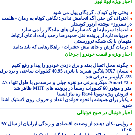
بار ویژه
ایونا نیوز
قتی جان کودک، گروگان پول می شود
عتراف کن حتی اگه انجامش ندادی؛ نگاهی کوتاه به رمان «ظلمت
 نیمروز» نوشته آرتور کوستلر
عتماد؛ سرمایه ای که سازمان های ماندگار را می سازد
زییات تازه از پرونده قتل حمیدرضا رجب زاده/ ادعای ارتباط
همان با یک شبکه تروریستی
رمان گزش و جای نیش حشرات+ راهکارهایی که باید بدانید
بار ویژه
و قیمت خودرو | چرخان
گونه محل اتصال بدنه و برق دزدی خودرو را پیدا و رفع کنیم
نیسان NX7 پلاگین هیبرید با باتری 40.95 کیلووات ساعتی و برد برقی
 معرفی شد
Smart #2؛ میکرو-برقی دو نفره جیلی و مرسدس با طول تنها 2.75
ور 60 کیلووات رسماً در پرونده های MIIT ظاهر شد
روش ویژه تویوتا Rav4 ره نیاز ایستا
کبار برای همیشه با نحوه خواندن اعداد و حروف روی لاستیک آشنا
ید
بار فوتبال در صبح فوتبالی
روایتی تکان دهنده از وضعت اقتصادی و زندگی ایرانیان از سال ۹۷ تا
۱۴