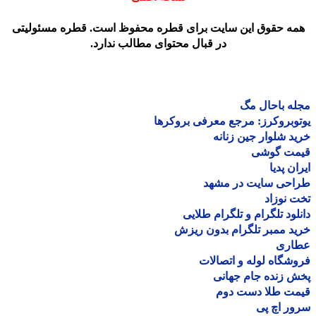
مه حقوق این سایت برای قطره محفوظ است. قطره مسئولیتی
در قبال محتوای مطالب ندارد.
ه باحال مگ
وبروکرز: مرجع معرفی بروکرها
د شلوار جین زنانه
مت گوشی
ان پدیا
احی سایت در مشهد
 نوزاد
لود تلگرام و تلگرام طلایی
د ممبر تلگرام بدون ریزش
اری
شگاه لوله و اتصالات
 زنده جام جهانی
مت طلا دست دوم
ر اچ پی