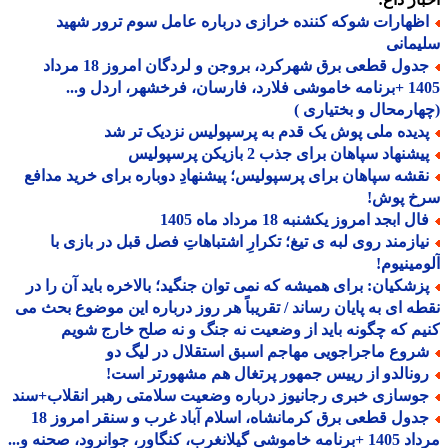
ظهارات شوکه کننده خرازی درباره عامل سوم ترور شهید
مانی
جدول قطعی برق شهرکرد، بروجن و لردگان امروز 18 مرداد
1405 +برنامه خاموشی فلارد، فارسان، فرخشهر، اردل و...
ارمحال و بختیاری )
دیده ملی پوش یک قدم به پرسپولیس نزدیک تر شد
شنهاد سپاهان برای جذب 2 بازیکن پرسپولیس
قشه سپاهان برای پرسپولیس؛ پیشنهادِ دوباره برای خرید مدافع
خ پوش!
ل ابجد امروز یکشنبه 18 مرداد ماه 1405
یازمند روی لبه ی تیغ؛ تکرارِ اشتباهاتِ فصل قبل در بازی با
مینیوم!
زشکیان: برای همیشه که نمی توان جنگید؛ بالاخره باید آن را در
ه ای به پایان رساند / تقریباً هر روز درباره این موضوع بحث می
م که چگونه باید از وضعیت نه جنگ و نه صلح خارج شویم
روع ماجراجویی مهاجم اسبق استقلال در لیگ دو
ونالدو از رییس جمهور پرتغال هم مشهورتر است!
وسازی خبری رجانیوز درباره وضعیت سلامتی رهبر انقلاب+سند
جدول قطعی برق کرمانشاه، اسلام آباد غرب و سنقر امروز 18
 گیلانغرب، کنگاور، جوانرود، صحنه و...