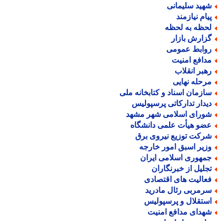
هید سلیمانی
یام نیازمند
حظه به لحظه
زارش بازار
وابط عمومی
دافع امنیت
هبر انقلاب
رحله نهایی
ازمان اسناد و کتابخانه ملی
یدار تدارکاتی پرسپولیس
ورای اسلامی شهر مشهد
ضو هیأت علمی دانشگاه
رکت توزیع نیروی برق
زیر اسبق امور خارجه
مهوری اسلامی ایران
جلیل از خبرنگاران
عالیت های اقتصادی
رمربی رئال مادرید
ستقلال و پرسپولیس
هدای مدافع امنیت