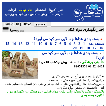
-
-
-
-
خبر
کرونا
استخدام
جام جهانی
اوقات
-
-
-
شرعی
آب و هوا
تماس
ویدئوهای ورزشی
10:52 | 1405/5/18
ار نگهداری مواد غذایی
سرویسها
بسته بندی غذاها چه بلایی سر کبد می آورد؟
حه بعد
1
2
3
4
5
6
7
8
9
10
11
12
13
14
15
20
19
18
17
بسته بندی غذاها چه بلایی سر کبد می
د؟
بتر
-
پزشکی
-
8 ساعت پیش - یکشنبه 18 مرداد
82051358
1405
گزارش همشهری آنلاین، مصرف نکردن
روپلاستیک ها تقریباً غیرممکن شده است.
روپلاستیک ها در اقیانوس ها، آب آشامیدنی و حتی بدن انسان شناسایی شده
 - دانشمندان پیشتر انواع دیگری ...
ستیک
-
میکروپلاستیک
-
پلی اتیلن
-
مواد غذایی
-
پژوهشگران
-
نگهداری مواد
یی
-
بسته بندی