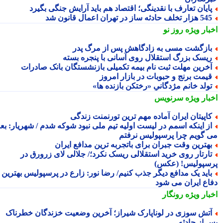
ایان تعارف با نقدینگی؛ اقتصاد هم باید آرایش جنگی بگیرد
هزار تخلف حادثه ساز در تهران اعمال قانون شد
بار ویژه
روز نو
ازگشت مسی به زادگاهش پس از مرگ پدر
یسک بزرگ استقلال روی آسانی با پنجره بسته
خرین مهلت ثبت نام بیمه تکمیلی بازنشستگان بانک صادرات
یمت برنج و حبوبات در بازار امروز
ولد خانم مژدگانیِِ «رختکن بازنده ها»
بار ویژه
سرنویس
اپیتان ایران آماده مهم ترین تورنمنت زندگی
ز اینکه اسمم در لیست اولیه تیم ملی نبود شوکه شدم / شهریار: بعدا
 گویم چرا پرسپولیس نرفتم
هترین وقت جبران برای باتجربه ترین مدافع ایران
ارتار روی خرید استقلالی ریسک نکرد؛/ جلالی لای زرورق در
سپولیس! (عکس)
اید یک مدافع دیگر جذب کنیم/ رضا نور: زارع در پرسپولیس بهترین
اع ایران می شود
بار ویژه
رونگار
تش سوزی در لوناپارک شیراز؛ آخرین وضعیت خزندگان خطرناک
 از حادثه