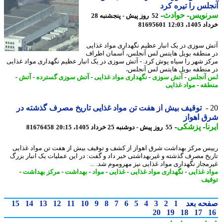
لس را تیره کرد
نویس
-
حوادث
-
52 روز پیش - پنجشنبه 28
14، 12:03
81695601
 سوزی در یک انبار عظیم نگهداری مواد غذایی
منطقه بویل هایتس لس آنجلس، آسمان اطراف
ز شهر را سیاه پوش کرد. - آتش سوزی در یک انبار عظیم نگهداری مواد غذایی
منطقه بویل هایتس لس آنجلس،
آنجلس
-
آتش سوزی
-
نگهداری مواد غذایی
-
آتش سوزی گسترده
-
آتش
-
قه
-
مواد غذایی
توقیف بیش از هفت تن مواد غذایی تاریخ مصرف گذشته در
 اهواز
ا
-
پزشکی
-
55 روز پیش - دوشنبه 25 خرداد 1405، 20:15
81676458
س مرکز بهداشت شرق اهواز از کشف و توقیف بیش از هفت تن مواد غذایی
یخ مصرف گذشته و غیربهداشتی خبر داد و گفت: در این عملیات یک انبار بزرگ
مجاز نگهداری مواد غذایی نیز مهروموم شد. ...
د غذایی
-
نگهداری مواد غذایی
-
غذایی
-
مواد
-
بهداشت
-
مرکز بهداشت
-
یف
حه بعد
1
2
3
4
5
6
7
8
9
10
11
12
13
14
15
20
19
18
17