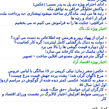
دای احترام ویژه دی پل به پدر مسی! (عکس)
اکنش تحلیلگر عراقی به توافق مکه
تبه ها می آیند، ماندگاری ساخته میشود؛پیشتازی «به پرداخت ملت
تر از اعداد و رتبه ها
راقچی: جنایت ها را نه فراموش می کنیم نه می بخشیم
بار ویژه
تک ناک
یران از پهپاد ریپر و هرمس چه اطلاعاتی به دست می آورد؟
ولت به دنبال بازگشایی کامل اینترنت؛ گره کار کجاست؟
پل دوباره قیمت گوشی ها را بالا می برد
یلان ماسک در ماه کارخانه می سازد!
وگل مترجم هوش مصنوعی آفلاین ساخت + تصویر
بار ویژه
اقتصاد آزاد
کس| سفر زمان؛ نیکی کریمی در 19 سالگی با لباس عروس
رغ ناگهان گران شد! / پشت پرده جهش قیمت مرغ چیست؟
فر به گذشته؛ عکسی کمتر دیده شده از گوگوش در مراسم ازدواج
ل اش؛ سال 46
ارگران ایران خواستار «حق جنگ» شدند
ررسی ضوابط افزایش اعتبار کالابرگ در نشست وزرای اقتصاد و
ر
ار داغ: