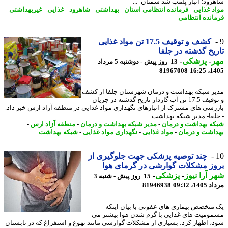
رود؛ انبار پلمب شد سمنان- ...
د غذایی
-
فرمانده انتظامی استان
-
بهداشتی
-
شاهرود
-
غذایی
-
غیربهداشتی
-
انده انتظامی
کشف و توقیف 17.5 تن مواد غذایی
یخ گذشته در جلفا
ر
-
پزشکی
-
13 روز پیش - دوشنبه 5 مرداد
81967008
1405
ر شبکه بهداشت و درمان شهرستان جلفا از کشف
و توقیف 17.5 تن آب گازدار تاریخ گذشته در جریان
رسی های مشترک از انبارهای نگهداری مواد غذایی در منطقه آزاد ارس خبر داد.
لفا- مدیر شبکه بهداشت ...
ه بهداشت و درمان
-
مدیر شبکه بهداشت و درمان
-
منطقه آزاد ارس
-
اشت و درمان
-
مواد غذایی
-
نگهداری مواد غذایی
-
شبکه بهداشت
چند توصیه پزشکی جهت جلوگیری از
ز مشکلات گوارشی در گرمای هوا
 آرا نیوز
-
پزشکی
-
15 روز پیش - شنبه 3
1، 09:32
81946938
متخصص بیماری های عفونی با بیان اینکه
ومیت های غذایی با گرم شدن هوا بیشتر می
، اظهار کرد: بسیاری از مشکلات گوارشی مانند تهوع و استفراغ که در تابستان