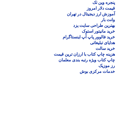
ره وین تک
ت دلار امروز
زش ارز دیجیتال در تهران
ت بار
رین طراحی سایت یزد
د مانیتور استوک
د فالوور پاپ آپ اینستاگرام
یای تبلیغاتی
ید سالت
نه چاپ کتاب با ارزان ترین قیمت
 کتاب ویژه رتبه بندی معلمان
موزیک
مات مرکزی بوش