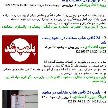
از بین بردن حشرات برنج
اد 24
-
پزشکی
-
3 روز پیش - پنجشنبه 15 مرداد 1405، 02:07
82032966
این مقاله جامع، موثرترین روش های خانگی و علمی برای از بین بردن حشرات
ج، پاکسازی انبار و پیشگیری از بروز مجدد آنها را بررسی می کنیم. مشاهده
ات کوچک ریز و سیاه یا قهوه ای در کیسه ...
ج
-
از بین بردن
-
حشرات
-
نگهداری مواد غذایی
-
پیشگیری
-
پاکسازی
-
مشاهده
24 کافی شاپ متخلف در مشهد پلمب
ر
-
اقتصادی
-
6 روز پیش - دوشنبه 12 مرداد
82016047
1405
مدیر بازرسی و نظارت بر اصناف مشهد گفت: 83
واحد صنفی در مشهد طی 2 ماهه گذشته با تشدید
نظارتها بر صنوف پلمب شدند که 24 مورد از آنها مربوط به کافی شاپ های متخلف
ه است. - مشهد- مدیر بازرسی و ...
رسی و نظارت
-
نظارت
-
مشهد
-
کافی شاپ
-
بازرسی
-
نگهداری مواد غذایی
-
د صنفی
پلمپ 24 کافی شاپ متخلف در مشهد
اک نیوز
-
اقتصادی
-
6 روز پیش - دوشنبه 12
1، 13:15
82015476