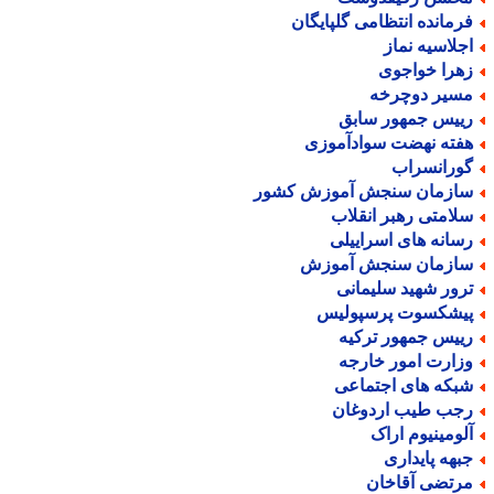
رمانده انتظامی گلپایگان
جلاسیه نماز
هرا خواجوی
سیر دوچرخه
ییس جمهور سابق
فته نهضت سوادآموزی
ورانسراب
ازمان سنجش آموزش کشور
لامتی رهبر انقلاب
سانه های اسراییلی
ازمان سنجش آموزش
رور شهید سلیمانی
یشکسوت پرسپولیس
ییس جمهور ترکیه
زارت امور خارجه
بکه های اجتماعی
جب طیب اردوغان
لومینیوم اراک
بهه پایداری
رتضی آقاخان