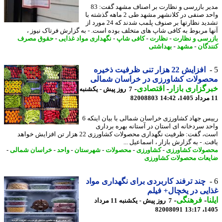
مدیر بازرسی و نظارت بر اصناف مشهد گفت: 83
واحد صنفی در کلانشهر مشهد طی 2 ماهه گذشته با
تشدید نظارتها بر صنوف پلمب شدند که 24 مورد از
ا مربوط به کافی شاپ های متخلف بوده است. - به گزارش فرتاک نیوز ،
رسی و نظارت
-
نظارت
-
کافی شاپ
-
نگهداری مواد غذایی
-
حقوق مصرف
دگان
-
مشهد
-
بهداشتی
افزایش 22 هزار تنی ظرفیت ذخیره
صولات کشاورزی در خراسان شمالی
گزاری بازار
-
اقتصادی
-
7 روز پیش - یکشنبه
82008803
رییس جهاد کشاورزی خراسان شمالی با بیان اینکه 6
د سردخانه ای استان در آستانه بهره برداری
است، گفت: ظرفیت نگهداری محصولات کشاورزی 22 هزار تن افزایش خواهد
. - به گزارش بازار ، اسماعیل ...
ولات کشاورزی
-
کشاورزی
-
محصولات
-
شهرستان
-
واحد
-
خراسان شمالی
-
عات محصولات کشاورزی
چند ترفند کاربردی برای نگهداری مواد
یی در یخچال+ فیلم
ا
-
فرهنگی
-
7 روز پیش - یکشنبه 11 مرداد
82008091
1405