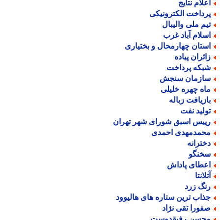
علام نتایج
رداخت الکترونیکی
یم ملی والیبال
سلام آباد غرب
ستان چهارمحال و بختیاری
ائران پیاده
بکه پرداخت
ازمان سنجش
اه چهره خلیلی
ازیافت زباله
ولید نفت
ییس اسبق شورای شهر تهران
حمدمهدی احمدی
خترانه
خنگو
عطای پاداش
لانتا
نگ زرد
ذاب ترین ستاره های هالیوود
فورا تقی نژاد
حسن رفیقدوست