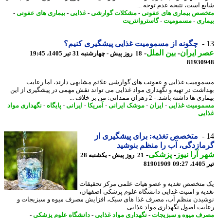
ع است، نتیجه عدم توجه ...
صص بیماری های عفونی
-
مشکلات گوارشی
-
غذایی
-
بیماری های عفونی
-
اری
-
مسمومیت
-
گاستروانتریت
چگونه از مسمومیت غذایی پیشگیری کنیم؟
 ایران
-
بین الملل
-
18 روز پیش - چهارشنبه 31 تیر 1405، 19:45
81930
ومیت غذایی و عفونت های گوارشی علائم مشابهی دارند، اما رعایت
اشت در تهیه و نگهداری مواد غذایی می تواند نقش مهمی در پیشگیری از این
ها داشته باشد. - 2 زهران ممدانی: من بر خلاف ...
ومیت غذایی
-
ایران
-
موشک ایرانی
-
آمریکا
-
ایرانی
-
پایگاه
-
نگهداری مواد
یی
متخصص تغذیه: برای پیشگیری از
ازدگی، آب را منظم بنوشید
 آرا نیوز
-
پزشکی
-
21 روز پیش - یکشنبه 28
0
81901909
متخصص تغذیه و عضو هیات علمی مرکز تحقیقات
یه و امنیت غذایی دانشگاه علوم پزشکی اصفهان،
یدن منظم آب، مصرف غذا های سبک، افزایش مصرف میوه و سبزیجات و
یت اصول نگهداری مواد غذایی ...
ف میوه و سبزیجات
-
نگهداری مواد غذایی
-
دانشگاه علوم پزشکی
-