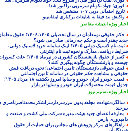
وری/ بمب تراکتور قبل از شروع لیگ؛ جواد نکونام سرمربی شد
وری؛ جواد نکونام سرمربی تراکتور شد!
اریخ احتمالی دربی ۱۰۷ مشخص شد
اکنش تند فیفا به شایعات برکناری اینفانتینو
بار ویژه
اندیشه معاصر
حکم حقوقی نومعلمان در سال تحصیلی ۱۴۰۵-۱۴۰۶؛ حقوق معلمان
ید چقدر است و حکم چه زمانی صادر می شود؟
ثبت نام لاستیک دولتی ۱۴۰۵؛ لینک سامانه خرید لاستیک دولتی،
ایط دریافت، مدارک و نحوه ثبت نام اینترنتی
کسر از حقوق بازنشستگان کشوری در تیرماه ۱۴۰۵؛ علت کسورات
ست و بازنشستگان چگونه پیگیری کنند؟
یش حقوقی بازنشستگان تامین اجتماعی؛ نحوه دریافت فیش
وقی و مشاهده حکم حقوقی در سامانه تامین اجتماعی
قیمت خودرو ایران خودرو و سایپا امروز یکشنبه ۱۸ مرداد ۱۴۰۵؛
ول قیمت محصولات ایران خودرو و سایپا در بازار
بار ویژه
تسنیم نیوز
الگردشهادت مجاهد بدون مرزسردارسرلشکرمحمدناصرناصری در
رجند
عارفه اعضای جدید هیئت مدیره شرکت ملی کشت و صنعت و
مپروری پارس
اهکارهای مرکز پژوهش های مجلس برای حمایت از حقوق
رنگاران