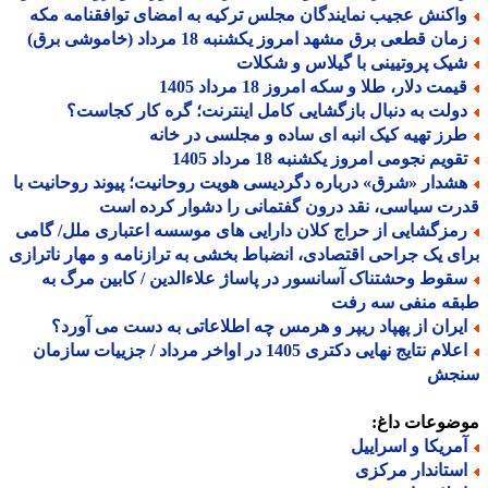
اکنش عجیب نمایندگان مجلس ترکیه به امضای توافقنامه مکه
ان قطعی برق مشهد امروز یکشنبه 18 مرداد (خاموشی برق)
یک پروتیینی با گیلاس و شکلات
مت دلار، طلا و سکه امروز 18 مرداد 1405
ولت به دنبال بازگشایی کامل اینترنت؛ گره کار کجاست؟
رز تهیه کیک انبه ای ساده و مجلسی در خانه
ویم نجومی امروز یکشنبه 18 مرداد 1405
شدار «شرق» درباره دگردیسی هویت روحانیت؛ پیوند روحانیت با
ت سیاسی، نقد درون گفتمانی را دشوار کرده است
مزگشایی از حراج کلان دارایی های موسسه اعتباری ملل/ گامی
ی یک جراحی اقتصادی، انضباط بخشی به ترازنامه و مهار ناترازی
قوط وحشتناک آسانسور در پاساژ علاءالدین / کابین مرگ به
قه منفی سه رفت
یران از پهپاد ریپر و هرمس چه اطلاعاتی به دست می آورد؟
اعلام نتایج نهایی دکتری 1405 در اواخر مرداد / جزییات سازمان
جش
ضوعات داغ:
مریکا و اسراییل
ستاندار مرکزی