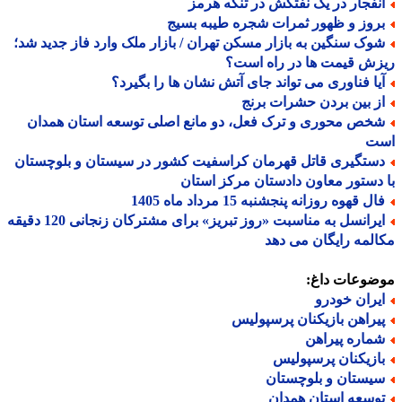
نفجار در یک نفتکش در تنگه هرمز
روز و ظهور ثمرات شجره طیبه بسیج
وک سنگین به بازار مسکن تهران / بازار ملک وارد فاز جدید شد؛
ش قیمت ها در راه است؟
یا فناوری می تواند جای آتش نشان ها را بگیرد؟
ز بین بردن حشرات برنج
خص محوری و ترک فعل، دو مانع اصلی توسعه استان همدان
ت
ستگیری قاتل قهرمان کراسفیت کشور در سیستان و بلوچستان
دستور معاون دادستان مرکز استان
ل قهوه روزانه پنجشنبه 15 مرداد ماه 1405
ایرانسل به مناسبت «روز تبریز» برای مشترکان زنجانی 120 دقیقه
لمه رایگان می دهد
ضوعات داغ:
یران خودرو
یراهن بازیکنان پرسپولیس
ماره پیراهن
ازیکنان پرسپولیس
یستان و بلوچستان
وسعه استان همدان