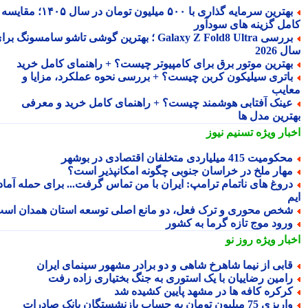
بهترین سرمایه گذاری با ۵۰۰ میلیون تومان در سال ۱۴۰۵؛ مقایسه
مل گزینه های سودآور
بررسی Galaxy Z Fold8 Ultra ؛ بهترین گوشی تاشو سامسونگ برای
2026
هترین موتور برق برای کامپیوتر چیست؟ + راهنمای کامل خرید
اتری سیلیکون کربن چیست؟ + بررسی نحوه عملکرد، مزایا و
ایب
ینک آفتابی هوشمند چیست؟ + راهنمای کامل خرید و معرفی
ترین مدل ها
بار ویژه
تسنیم نیوز
کومیت 415 میلیاردی متخلفان اقتصادی در بوشهر
هار ملخ در خراسان جنوبی چگونه امکانپذیر است؟
روغ های ناتمام ترامپ: ایران با من تماس گرفت... برای حمله آماده
خص محوری و ترک فعل، دو مانع اصلی توسعه استان همدان است
رود موج تازه گرما به کشور
بار ویژه
روز نو
ابی از نیما شاهرخ شاهی و دو برادر مشهور سینمای ایران
امین رضاییان با یک استوری به جنگ بختیاری زاده رفت
رکره کافه ها در مشهد پایین کشیده شد
یزی 75 میلیون تومان به حساب بازنشستگان بانک صادرات