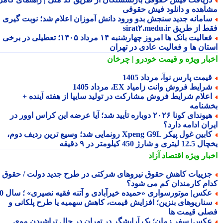
اهده و دانلود فیش حقوقی
امانه جدید سنجش بدو ورود دانش آموزان اعلام شد؛ نوبت گیری
از طریق sirat۲.medu.ir
فعالیت بانک ها امروز چهارشنبه ۱۴ مرداد ۱۴۰۵؛ تعطیلی در برخی
تان ها و فعالیت عادی در تهران
بار ویژه
و قیمت خودرو | چرخان
یمت پارس نوآ، مرداد 1405
رایط فروش وانت زامیاد EX، مرداد 1405
علام شرایط فروش مشارکت در تولید سایپا از هفته آینده +
شنامه
هیوندای کونا ۲۰۲۶ دوباره تأیید شد؛ آیا عرضه این کراس اوور در
ان ادامه دارد؟
کابین غول پیکر Xpeng G9L رونمایی شد؛ وسیع ترین ردیف دوم،
ری و شارژ 450 کیلومتر در ۹ دقیقه
بار ویژه
اقتصاد آزاد
زییات کاهش حقوق نیروهای شرکتی در طرح جدید دولت / حقوق
ام کارمندان کم می شود؟
کس| موتورسواری «حمیده خیرآبادی و آتنه فقیه نصیری» ؛ سال 70
ناریوهای بنزین؛ افزایش قیمت، کاهش سهمیه یا طرح پلکانی و
لی قیمت ها
کس| سفر زمان؛ یک آرایشگر در تهران در حال تراشیدن موی