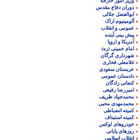
زیر امور خارجه
وران دفاع مقدس
بوالفضل جلالی
لومینیوم اراک
مومی و انقلاب
یش بینی آینده
مریکا و اروپا
مام خمینی (ره)
هرداری گرگان
لامعلی فخاری
ربستان سعودی
ادستان عمومی
نعانی زادگان
میررضا رفیعی
حمدجواد ظریف
حمدمهدی محبی
میته انضباطی
میته استیناف
ودروهای لوکس
وزهای پایانی
نقلاب اسلامی