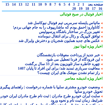
حه بعد
1
2
3
4
5
6
7
8
9
10
11
12
13
14
15
20
19
18
17
بار فوتبال در صبح فوتبالی
اتیاس یایسله سرمربی تیم فوتبال نیوکاسل شد
اناوارو: احمق بودم که ماشاریپوف را به جام جهانی بردم!
غییر بزرگ در ساختار باشگاه پرسپولیس
وافق لایپزیگ و رئال برای انتقال دیومانده
کس های جدید همایون شجریان و دخترش وایرال شد
بار ویژه
ایونا نیوز
بر جدید از پرداخت معوقات بازنشستگان
ین فرودگاه از فردا تعطیل می شود
هره خاطره ساز تلویزیون بعد از 33 سال برگشت
عافیت سربازی تمدید شد/ برای این افراد تا پایان 1407
از تمام نشدن موشک های ایران چیست؟
بار ویژه
اندیشه معاصر
ضعیت خودرو مشتری سایپا با شماره درخواست | راهنمای پیگیری
ویل خودرو سایپا
ایت ایران خودرو طرح مادران | ثبت نام طرح مادران ایران خودرو،
ایط، زمان ثبت نام و نحوه ورود
ریافت فیش حقوقی بازنشستگان از طریق کد ملی | راهنمای کامل