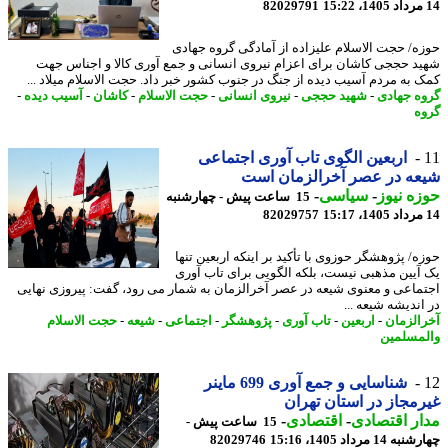
82029791
ه/ حجت الاسلام علیزاده از آمادگی گروه جهادی
د حججی کاشان برای اعزام نیروی انسانی و جمع آوری کالا و اجناس جهت
 به مردم آسیب دیده از جنگ در جنوب کشور خبر داد. حجت الاسلام میلاد ...
ه جهادی
-
شهید حججی
-
نیروی انسانی
-
حجت الاسلام
-
کاشان
-
آسیب دیده
-
ه
اربعین الگوی تاب آوری اجتماعی
ه در عصر آخرالزمان است
ه نیوز
-
سیاسی
-
15 ساعت پیش - چهارشنبه
82029757
ه/ پژوهشگر حوزوی با تأکید بر اینکه اربعین تنها
آیین مذهبی نیست، بلکه الگویی برای تاب آوری
ماعی و معنوی شیعه در عصر آخرالزمان به شمار می رود، گفت: پیروزی نهایی
اندیشه شیعه ...
الزمان
-
اربعین
-
تاب آوری
-
پژوهشگر
-
اجتماعی
-
شیعه
-
حجت الاسلام
مسلمین
شناسایی و جمع آوری 699 ماینر
مجاز در استان تهران
ر اقتصادی
-
اقتصادی
-
15 ساعت پیش -
14 مرداد 1405، 15:16
82029746