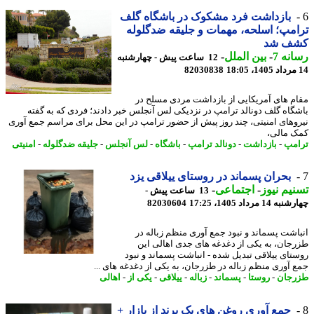
بازداشت فرد مشکوک در باشگاه گلف
مپ؛ اسلحه، مهمات و جلیقه ضدگلوله
ف شد
نه 7
-
بین الملل
-
12 ساعت پیش - چهارشنبه
82030838
م های آمریکایی از بازداشت مردی مسلح در
گاه گلف دونالد ترامپ در نزدیکی لس آنجلس خبر دادند؛ فردی که به گفته
وهای امنیتی، چند روز پیش از حضور ترامپ در این محل برای مراسم جمع آوری
 مالی،
مپ
-
بازداشت
-
دونالد ترامپ
-
باشگاه
-
لس آنجلس
-
جلیقه ضدگلوله
-
امنیتی
بحران پسماند در روستای ییلاقی یزد
یم نیوز
-
اجتماعی
-
13 ساعت پیش -
14 مرداد 1405، 17:25
82030604
اشت پسماند و نبود جمع آوری منظم زباله در
جان، به یکی از دغدغه های جدی اهالی این
تای ییلاقی تبدیل شده - انباشت پسماند و نبود
 آوری منظم زباله در طزرجان، به یکی از دغدغه های ...
جان
-
روستا
-
پسماند
-
زباله
-
ییلاقی
-
یکی از
-
اهالی
جمع آوری روغن های یک برند از بازار +