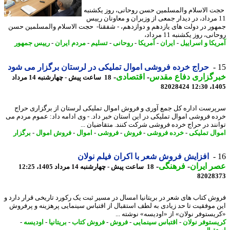
 الاسلام والمسلمین حسن روحانی، روز یکشنبه
1 مرداد، در دیدار جمعی از وزیران و معاونان رییس
ور در دولت های یازدهم و دوازدهم، - شفقنا- حجت الاسلام والمسلمین حسن
ی، روز یکشنبه 11 مرداد،
یکا و اسراییل
-
ایران
-
آمریکا
-
روحانی
-
تسلیم
-
مردم ایران
-
رییس جمهور
حراج خرده فروشی اموال تملیکی در لرستان برگزار می شود
رگزاری دفاع مقدس
-
اقتصادی
-
18 ساعت پیش - چهارشنبه 14 مرداد
82028424
1405
رست اداره کل جمع آوری و فروش اموال تملیکی لرستان از برگزاری حراج
ه فروشی اموال تملیکی در این استان خبر داد. - وی ادامه داد: عموم مردم می
نند در حراج خرده فروشی شرکت کنند. متقاضیان ...
ال تملیکی
-
خرده فروشی
-
فروش
-
فروشی
-
اموال
-
فروش اموال
-
برگزار
افزایش فروش شعر با اکران فیلم نولان
 ایران
-
فرهنگی
-
18 ساعت پیش - چهارشنبه 14 مرداد 1405، 12:25
82028
ش کتاب های شعر در بریتانیا امسال در مسیر ثبت یک رکورد تاریخی قرار دارد و
 موفقیت تا حد زیادی به لطف استقبال از اقتباس سینمایی پرهزینه و پرفروش
یستوفر نولان» از «اودیسه» نوشته ...
ستوفر نولان
-
اقتباس سینمایی
-
فروش
-
فروش کتاب
-
بریتانیا
-
اودیسه
-