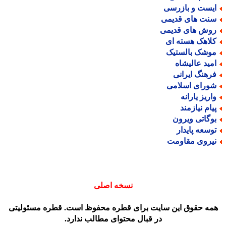
یست و بازرسی
نت های قدیمی
وش های قدیمی
لاهک هسته ای
وشک بالستیک
مید عالیشاه
رهنگ ایرانی
ورای اسلامی
اریز یارانه
یام نیازمند
وگاتی ویرون
وسعه پایدار
یروی مقاومت
نسخه اصلی
مه حقوق این سایت برای قطره محفوظ است. قطره مسئولیتی
در قبال محتوای مطالب ندارد.