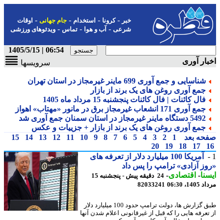
-
-
-
-
خبر
کرونا
استخدام
جام جهانی
اوقات
-
-
-
شرعی
آب و هوا
تماس
ویدئوهای ورزشی
06:54 | 1405/5/15
ار آوری
سرویسها
شناسایی و جمع آوری 699 ماینر غیرمجاز در استان تهران
جمع آوری روغن های یک برند از بازار
فال کائنات | فال کائنات پنجشنبه 15 مرداد ماه 1405
جمع آوری 171 انشعاب غیرمجاز برق در مانور «مهتاب» اهواز
5492 دستگاه ماینر غیرمجاز در استان سمنان جمع آوری شد
جمع آوری روغن های یک برند از بازار + جزییات و عکس
حه بعد
1
2
3
4
5
6
7
8
9
10
11
12
13
14
15
20
19
18
17
آمریکا 100 میلیارد دلار از تعرفه های
ز آزادی» ترامپ را پس داد
نا
-
اقتصادی
-
24 دقیقه پیش - پنجشنبه 15
1، 06:30
82033241
طبق گزارش ها، دولت ترامپ حدود 100 میلیارد دلار
تعرفه هایی را که قبل از غیرقانونی اعلام شدن آنها