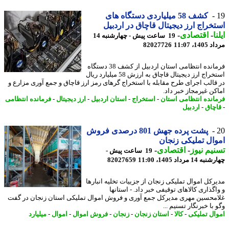
کشف 58 میلیاردی دستگاه های
خراج ارز دیجیتال قاچاق در اردبیل
ا
-
اقتصادی
-
19 ساعت پیش - چهارشنبه 14
1، 11:07
82027726
فرمانده انتظامی استان اردبیل از کشف 38 دستگاه
استخراج ارز دیجیتال قاچاق به ارزش 58 میلیارد ریال
قالب اجرای طرح مقابله با استخراج گرهای رمز ارز قاچاق و جمع آوری مزارع و
کن غیرمجاز خبر داد.
انده انتظامی استان
-
استخراج
-
استان اردبیل
-
ارز دیجیتال
-
فرمانده انتظامی
چاق
-
اردبیل
پشت پرده جهش 801 درصدی فروش
ال تملیکی زنجان
یم نیوز
-
اقتصادی
-
19 ساعت پیش -
14 مرداد 1405، 11:00
82027659
رکل اموال تملیکی زنجان از جزییات تخلیه انبارها
گذاری کالاهای توقیفی خبر داد. - استانها
محسین مهری مدیرکل جمع آوری و فروش اموال تملیکی استان زنجان در گفت
با خبرنگار تسنیم ...
ال تملیکی
-
کالا
-
استان زنجان
-
زنجان
-
فروش اموال
-
اموال
-
میلیارد