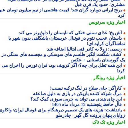
تری؛ حدود یک قرن قبل
رنج ایرانی دوباره گران شد/ قیمت هاشمی از نیم میلیون تومان عبور
د
بار ویژه
سرنویس
ش یخ؛ غذای سنتی خنکی که تابستان را دلپذیرتر می کند
استان عجیب نئوم در فوتبال عربستان/ باشگاهی بدون شهر با
اشاگران کرایه ای!
سمی: زولا به کادر فنی ایتالیا اضافه شد
شف شگفت انگیز طلسم های سوسکی و مجسمه های سنگی در
 گورستان باستانی + عکس
ین همه تعلل برای چه؟/ اگر کرویف بود، فران تورس را اخراج می
د!
بار ویژه
رونگار
اراگر: جای صلاح در لیگ ترکیه نیست!
رگ شوکه کننده بازیکن در بازی به دلیل صاعقه
ین چای هندی می تواند به چربی سوزی کمک کند؟
ال حافظ پنجشنبه 15 مرداد ماه 1405
ادداشت: هزینه های یک تصمیم دیرهنگام برای فوتبال ایران/ واکاوی
ایای پنهان پرونده گل گهر - چادرملو
بار ویژه
تک ناک