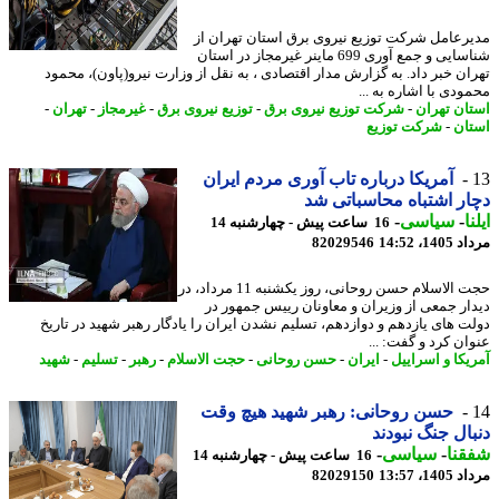
رعامل شرکت توزیع نیروی برق استان تهران از
شناسایی و جمع آوری 699 ماینر غیرمجاز در استان
ان خبر داد. به گزارش مدار اقتصادی ، به نقل از وزارت نیرو(پاون)، ️محمود
ودی با اشاره به ...
ان تهران
-
شرکت توزیع نیروی برق
-
توزیع نیروی برق
-
غیرمجاز
-
تهران
-
ان
-
شرکت توزیع
آمریکا درباره تاب آوری مردم ایران
ر اشتباه محاسباتی شد
ا
-
سیاسی
-
16 ساعت پیش - چهارشنبه 14
1، 14:52
82029546
حجت الاسلام حسن روحانی، روز یکشنبه 11 مرداد، در
ار جمعی از وزیران و معاونان رییس جمهور در
ت های یازدهم و دوازدهم، تسلیم نشدن ایران را یادگار رهبر شهید در تاریخ
ان کرد و گفت: ...
یکا و اسراییل
-
ایران
-
حسن روحانی
-
حجت الاسلام
-
رهبر
-
تسلیم
-
شهید
حسن روحانی: رهبر شهید هیچ وقت
ال جنگ نبودند
نا
-
سیاسی
-
16 ساعت پیش - چهارشنبه 14
1، 13:57
82029150