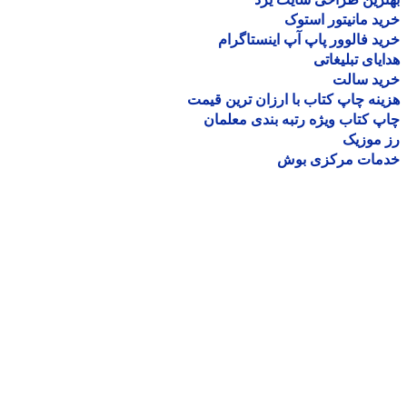
د مانیتور استوک
د فالوور پاپ آپ اینستاگرام
یای تبلیغاتی
ید سالت
نه چاپ کتاب با ارزان ترین قیمت
 کتاب ویژه رتبه بندی معلمان
موزیک
مات مرکزی بوش