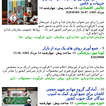
ییات و عکس
بتر
-
اقتصادی
-
14 ساعت پیش - چهارشنبه 14
1، 16:47
82030364
 را برای من بخوان سازمان غذا و دارو از غیرمجاز
بودن 5 فرآورده روغنی با یک برند خاص و دستور جمع
ی فوری آنها از بازار در سراسر کشور خبر داد. - روابط عمومی سازمان غذا و
 اعلام کرد: ...
مان غذا و دارو
-
غذا و دارو
-
سازمان
-
دارو
-
فرآورده
-
روغن
-
غذا
جمع آوری روغن های یک برند از بازار
نا نیوز
-
پزشکی
-
15 ساعت پیش - چهارشنبه 14 مرداد 1405، 15:36
82029
سازمان غذا و دارو از غیرمجاز اعلام شدن 5 فرآورده روغنی از یک برند مشخص
 داد و دستور جمع آوری فوری این محصولات از بازار سراسر کشور را صادر کرد.
ر اساس این ابلاغیه، فرآورده های روغن زالو ،
مان غذا و دارو
-
غذا و دارو
-
روغن
-
سازمان
-
فرآورده
-
محصولات
-
دارو
آمادگی گروه جهادی شهید حججی
ان برای جمع آوری کمک به آسیب
دگان جنگ جنوب کشور
ه نیوز
-
سیاسی
-
15 ساعت پیش - چهارشنبه