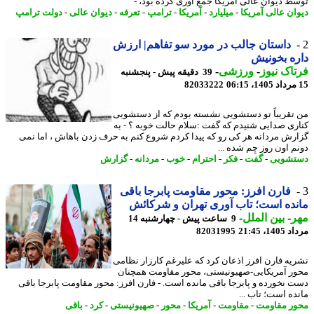
ط دیوان عالی آمریکا جمع آوری کرده بود، -
ان عالی آمریکا
-
میلیارد
-
آمریکا
-
ترامپ
-
تعرفه
-
دیوان عالی
-
دولت ترامپ
داستان جالب در مورد سو تفاهم| ارزش
ه بخونیش
اک نیوز
-
ورزشی
-
39 دقیقه پیش - پنجشنبه
82033222
تقریباً تو دستشویی نشسته بودم که از دستشویی
ری صدایی شنیدم که گفت :سلام حالت خوبه ؟ - به
رش مردانه هر کی رو که پیدا کردم شروع کنم به حرف زدن باهاش ، اما نمی
م اون روز چِم شده ...
شویی
-
گفت
-
فکر
-
احترام
-
خوب
-
مردانه
-
گزارش
فارن افرز: محور مقاومت پابرجا باقی
ده است؛ تاب آوری تهران و شرکائش
ر
-
بین الملل
-
9 ساعت پیش - چهارشنبه 14
1، 21:45
82031995
یه فارن افرز اذعان کرد که علیرغم کارزار نظامی
ر آمریکایی-صهیونیستی، محور مقاومت همچنان
 نخورده و پابرجا باقی مانده است. - فارن افرز: محور مقاومت پابرجا باقی
ده است؛ تاب ...
ر مقاومت
-
مقاومت
-
آمریکا
-
محور
-
صهیونیستی
-
کرد
-
باقی