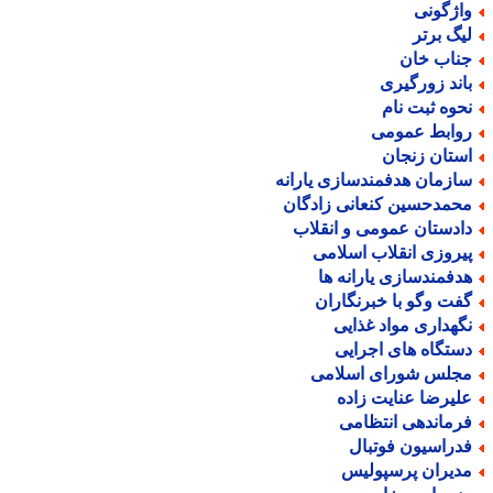
اژگونی
یگ برتر
ناب خان
اند زورگیری
حوه ثبت نام
وابط عمومی
ستان زنجان
ازمان هدفمندسازی یارانه
حمدحسین کنعانی زادگان
ادستان عمومی و انقلاب
یروزی انقلاب اسلامی
دفمندسازی یارانه ها
فت وگو با خبرنگاران
گهداری مواد غذایی
ستگاه های اجرایی
جلس شورای اسلامی
لیرضا عنایت زاده
رماندهی انتظامی
دراسیون فوتبال
دیران پرسپولیس