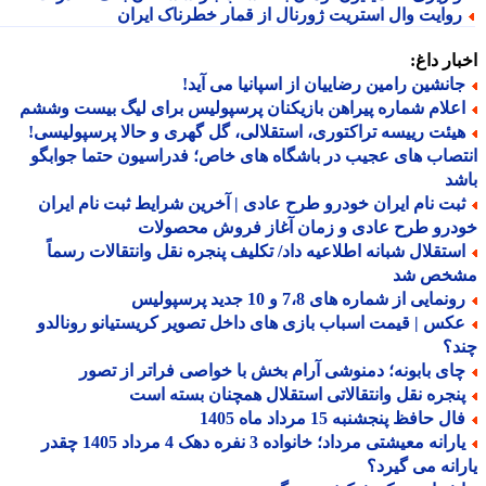
وایت وال استریت ژورنال از قمار خطرناک ایران
ار داغ:
انشین رامین رضاییان از اسپانیا می آید!
علام شماره پیراهن بازیکنان پرسپولیس برای لیگ بیست وششم
یئت رییسه تراکتوری، استقلالی، گل گهری و حالا پرسپولیسی!
صاب های عجیب در باشگاه های خاص؛ فدراسیون حتما جوابگو
د
بت نام ایران خودرو طرح عادی | آخرین شرایط ثبت نام ایران
درو طرح عادی و زمان آغاز فروش محصولات
ستقلال شبانه اطلاعیه داد/ تکلیف پنجره نقل وانتقالات رسماً
خص شد
نمایی از شماره های 7،8 و 10 جدید پرسپولیس
کس | قیمت اسباب بازی های داخل تصویر کریستیانو رونالدو
د؟
ای بابونه؛ دمنوشی آرام بخش با خواصی فراتر از تصور
نجره نقل وانتقالاتی استقلال همچنان بسته است
ل حافظ پنجشنبه 15 مرداد ماه 1405
یارانه معیشتی مرداد؛ خانواده 3 نفره دهک 4 مرداد 1405 چقدر
انه می گیرد؟