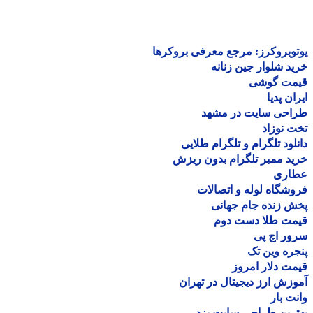
وبروکرز: مرجع معرفی بروکرها
د شلوار جین زنانه
مت گوشی
ان پدیا
احی سایت در مشهد
 نوزاد
لود تلگرام و تلگرام طلایی
د ممبر تلگرام بدون ریزش
اری
شگاه لوله و اتصالات
 زنده جام جهانی
مت طلا دست دوم
ر اچ پی
ره وین تک
ت دلار امروز
زش ارز دیجیتال در تهران
ت بار
رین طراحی سایت یزد