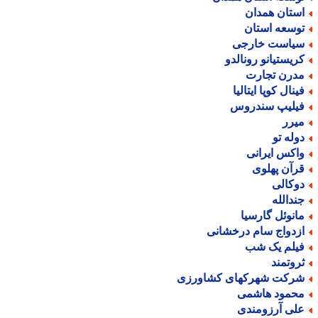
ستان همدان
وسعه استان
یاست خارجی
ریستیانو رونالدو
درن تجارت
ینال کوپا ایتالیا
یلیپ سندروس
یرر
وله تو
اکس ایرانی
رآن پهلوی
وکالی
ندالله
انوئل گارسیا
زدواج سام درخشانی
یلم یک شب
روتمند
رکت شهرکهای کشاورزی
حمود هاشمی
لی آرزومندی