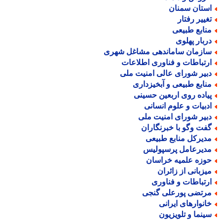
ستان سمنان
غییر رفتار
نابع طبیعی
ربار پهلوی
ازمان ساماندهی مشاغل شهری
رتباطات و فناوری اطلاعات
بیر شورای عالی امنیت ملی
نابع طبیعی و آبخیزداری
یاده روی اربعین حسینی
دبیات و علوم انسانی
بیر شورای امنیت ملی
فت وگو با خبرنگاران
دیرکل منابع طبیعی
دیرعامل پرسپولیس
وزه علمیه خراسان
یزبانی از زائران
رتباطات و فناوری
رتضی پورعلی گنجی
انوارهای ایرانی
ینما و تلویزیون