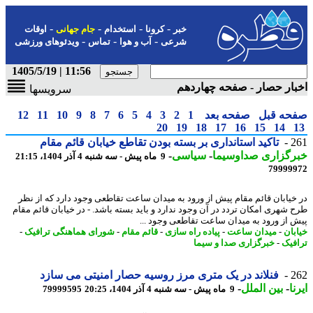
-
-
-
-
خبر
کرونا
استخدام
جام جهانی
اوقات
-
-
-
شرعی
آب و هوا
تماس
ویدئوهای ورزشی
11:56 | 1405/5/19
ار حصار - صفحه چهاردهم
سرویسها
حه قبل
صفحه بعد
1
2
3
4
5
6
7
8
9
10
11
12
20
19
18
17
16
15
14
2
تاکید استانداری بر بسته بودن تقاطع خیابان قائم مقام
رگزاری صداوسیما
-
سیاسی
-
9 ماه پیش - سه شنبه 4 آذر 1404، 21:15
79999
خیابان قائم مقام پیش از ورود به میدان ساعت تقاطعی وجود دارد که از نظر
 شهری امکان تردد در آن وجود ندارد و باید بسته باشد. - در خیابان قائم مقام
 از ورود به میدان ساعت تقاطعی وجود ...
بان
-
میدان ساعت
-
پیاده راه سازی
-
قائم مقام
-
شورای هماهنگی ترافیک
-
فیک
-
خبرگزاری صدا و سیما
2
فنلاند در یک متری مرز روسیه حصار امنیتی می سازد
ا
-
بین الملل
-
9 ماه پیش - سه شنبه 4 آذر 1404، 20:25
79999595