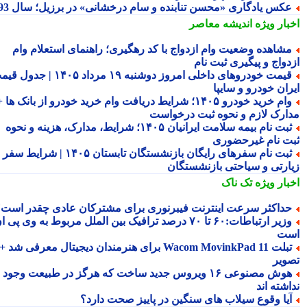
کس یادگاری «محسن تنابنده و سام درخشانی» در برزیل؛ سال 93
بار ویژه
اندیشه معاصر
شاهده وضعیت وام ازدواج با کد رهگیری؛ راهنمای استعلام وام
دواج و پیگیری ثبت نام
قیمت خودروهای داخلی امروز دوشنبه ۱۹ مرداد ۱۴۰۵ | جدول قیمت
ران خودرو و سایپا
وام خرید خودرو ۱۴۰۵؛ شرایط دریافت وام خرید خودرو از بانک ها +
ارک لازم و نحوه ثبت درخواست
ثبت نام بیمه سلامت ایرانیان ۱۴۰۵؛ شرایط، مدارک، هزینه و نحوه
ت نام غیرحضوری
ثبت نام سفرهای رایگان بازنشستگان تابستان ۱۴۰۵ | شرایط سفر
ارتی و سیاحتی بازنشستگان
بار ویژه
تک ناک
داکثر سرعت اینترنت فیبرنوری برای مشترکان عادی چقدر است؟
وزیر ارتباطات:۶۰ تا ۷۰ درصد ترافیک بین الملل مربوط به وی پی ان
ت
تبلت Wacom MovinkPad 11 برای هنرمندان دیجیتال معرفی شد +
ویر
هوش مصنوعی ۱۶ ویروس جدید ساخت که هرگز در طبیعت وجود
شته اند
یا وقوع سیلاب های سنگین در پاییز صحت دارد؟