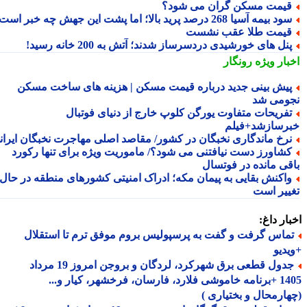
یمت مسکن گران می شود؟
د بیمه آسیا 268 درصد پرید بالا؛ اما پشت این جهش چه خبر است؟
یمت طلا عقب نشست
نل های خورشیدی دردسرساز شدند؛ آتش به 200 خانه رسید!
بار ویژه
رونگار
یش بینی جدید درباره قیمت مسکن | هزینه های ساخت مسکن
ومی شد
فریحات متفاوت یورگن کلوپ خارج از دنیای فوتبال
رسازشد+فیلم
رخ ماندگاری نخبگان در کشور/ مقاصد اصلی مهاجرت نخبگان ایرانی
شاورز دست نیافتنی می شود؟/ ماموریت ویژه برای تنها رکورد
قی مانده در فوتسال
اکنش بقایی به پیمان مکه؛ ادراک امنیتی کشورهای منطقه در حال
ییر است
ار داغ:
ماس گرفت و گفت به پرسپولیس بروم موفق ترم تا استقلال
دیو
جدول قطعی برق شهرکرد، لردگان و بروجن امروز 19 مرداد
1405 +برنامه خاموشی فلارد، فارسان، فرخشهر، کیار و...
ارمحال و بختیاری )