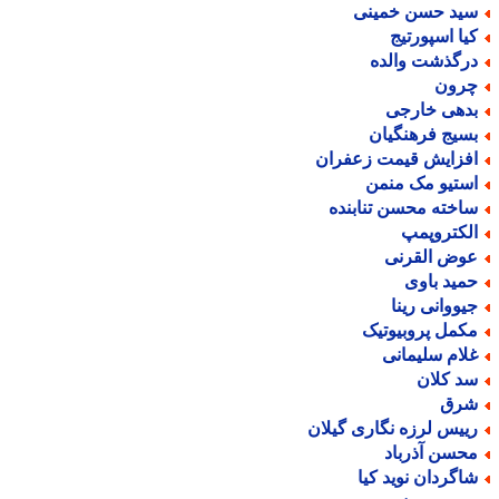
ید حسن خمینی
یا اسپورتیج
رگذشت والده
رون
دهی خارجی
سیج فرهنگیان
فزایش قیمت زعفران
ستیو مک منمن
اخته محسن تنابنده
لکتروپمپ
وض القرنی
مید باوی
یووانی رینا
کمل پروبیوتیک
لام سلیمانی
د کلان
رق
ییس لرزه نگاری گیلان
حسن آذرباد
اگردان نوید کیا