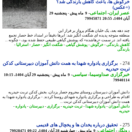
گوش ها، باعث کاهش بارندگی شد؟
عکس)
 ایران
-
اجتماعی
-
9 ماه پیش - پنجشنبه 29
20:55
79945871
 دهه بعد، یک خلبان هنگام پرواز بر فراز این
قه متوجه پدیده ای شگفت انگیز شد: ابرها دقیقاً در امتداد خط حصار تجمع
ته اند. در سمت «رهاشده» که پوشش گیاهی طبیعی حفظ شده بود، - چگونه ...
ش بارندگی
-
خرگوش
-
پوشش گیاهی
-
شگفت انگیز
-
حصار
-
استرالیا
-
ندگی
2
برگزاری یادواره شهدا به همت دانش آموزان دبیرستانی کدکن
ت حیدریه
رگزاری صداوسیما
-
سیاسی
-
9 ماه پیش - پنجشنبه 29 آبان 1404، 10:15
79940
ش آموزان دبیرستان روستای محروم حصار یزدان، بخش کدکن تربت حیدریه
ام به طراحی و برگزاری یادواره شهدای روستا کردند. - برگزاری یادواره شهدا به
 دانش آموزان دبیرستانی کدکن تربت ...
ش آموزان
-
یادواره شهدا
-
تربت حیدریه
-
برگزاری
-
دبیرستان
-
یادواره
-
ریه
2
تحقیق درباره یخدان ها و یخچال های قدیمی
گار
-
اجتماعی
-
9 ماه پیش - چهارشنبه 28 آبان 1404، 09:22
79928471