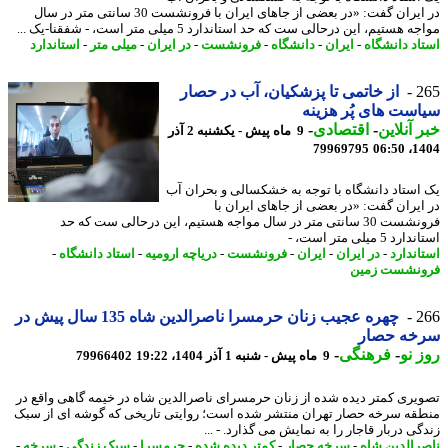
در ایران گفت: «در بعضی از جاهای ایران با فرونشست 30 سانتی متر در سال
 هستیم، این درحالی ست که حد استاندارد 5 میلی متر است، - شفقنا-یک ...
اد دانشگاه
-
ایران
-
دانشگاه
-
فرونشست
-
در ایران
-
میلی متر
-
استاندارد
2
از خاتمی تا پزشکیان، آب در حصار
ست های پُر هزینه
 آنلاین
-
اقتصادی
-
9 ماه پیش - یکشنبه 2 آذر
79969795
1404
استاد دانشگاه با توجه به خشکسالی و بحران آب
ایران گفت: «در بعضی از جاهای ایران با
فرونشست 30 سانتی متر در سال مواجه هستیم، این درحالی ست که حد
 5 میلی متر است، -
اندارد
-
در ایران
-
ایران
-
فرونشست
-
دریاچه ارومیه
-
استاد دانشگاه
-
نشست زمین
2
چهره عجیب زنان حرمسرا ناصرالدین شاه 135 سال پیش در
خه حصار
 نو
-
فرهنگی
-
9 ماه پیش - شنبه 1 آذر 1404، 19:22
79966402
یری کمتر دیده شده از زنان حرمسرای ناصرالدین شاه در خیمه گاهی واقع در
قه سرخه حصار تهران منتشر شده است؛ روایتی تاریخی که گوشه ای از سبک
ی دربار قاجار را به نمایش می گذارد. - ...
رالدین شاه
-
سرخه حصار
-
کمتر دیده شده
-
حرمسرا
-
سبک زندگی
-
سرخه
-