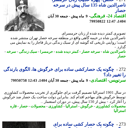
ناصرالدین شاه 135 سال پیش در سرخه
ار
اد 24
-
فرهنگی
-
9 ماه پیش - جمعه 30 آبان
79950822
1404
یری کمتر دیده شده از زنان حرمسرای
رالدین شاه در خیمه گاهی واقع در منطقه سرخه حصار تهران منتشر شده
؛ روایتی تاریخی که گوشه ای از سبک زندگی دربار قاجار را به نمایش می
د. -
رالدین شاه
-
سرخه حصار
-
کمتر دیده شده
-
حرمسرا
-
سبک زندگی
-
سرخه
-
ر
2
چگونه یک حصارکشی ساده برای خرگوش ها، الگوی بارندگی
تغییر داد؟
نویس
-
اقتصادی
-
9 ماه پیش - جمعه 30 آبان 1404، 12:43
79950758
در سال 1901 استرالیا تصمیم گرفت برای جلوگیری از تخریب محصولات کشاورزی
ط خرگوش های مهاجم اقدام کند. بنابراین دولت ساخت یک حصار ضد خرگوش
کرد. - بیش از 150 سال پیش، در دوران استعمار ...
ولات کشاورزی
-
خرگوش
-
استرالیا
-
کشاورزی
-
محصولات
-
حصار
-
قاره
الیا
2
چگونه یک حصار کشی ساده برای