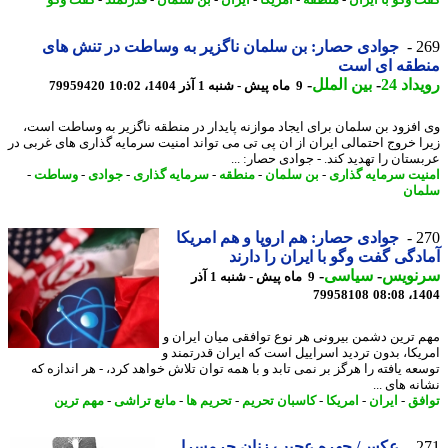
 وگو با ایران
-
منطقه
-
امریکا
-
ایران
-
بن سلمان
-
قدرتمند
-
گفت وگو
2
جوادی حصار: بن سلمان ناگزیر به وساطت در تنش های
طقه ای است
اد 24
-
بین الملل
-
9 ماه پیش - شنبه 1 آذر 1404، 10:02
79959420
افزود بن سلمان برای ایجاد موازنه پایدار در منطقه ناگزیر به وساطت است،
ا خروج احتمالی ایران از ان پی تی می تواند امنیت سرمایه گذاری های غربی در
ستان را تهدید کند. - جوادی حصار: ...
یت سرمایه گذاری
-
بن سلمان
-
منطقه
-
سرمایه گذاری
-
جوادی
-
وساطت
-
ان
2
جوادی حصار: هم اروپا و هم امریکا
دگی گفت وگو با ایران را دارند
نویس
-
سیاسی
-
9 ماه پیش - شنبه 1 آذر
79958108
1404
 ترین دشمن بیرونی هر نوع توافقی میان ایران و
یکا، بدون تردید اسراییل است که ایران قدرتمند و
عه یافته را هرگز بر نمی تابد و با همه توان تلاش خواهد کرد، - هر اندازه که
ه های ...
فق
-
ایران
-
امریکا
-
کاسبان تحریم
-
تحریم ها
-
مانع تراشی
-
مهم ترین
2
عکس/ چهره عجیب زنان حرمسرا