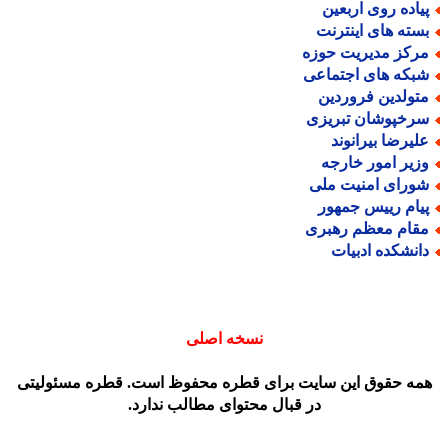
یاده روی اربعین
سته های اینترنت
رکز مدیریت حوزه
بکه های اجتماعی
تولدین فروردین
رخپوشان تبریزی
لیرضا بیرانوند
زیر امور خارجه
ورای امنیت ملی
یام رییس جمهور
قام معظم رهبری
انشکده ادبیات
نسخه اصلی
مه حقوق این سایت برای قطره محفوظ است. قطره مسئولیتی
در قبال محتوای مطالب ندارد.