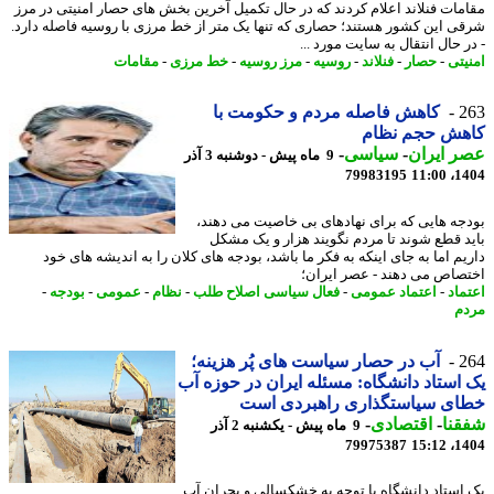
مات فنلاند اعلام کردند که در حال تکمیل آخرین بخش های حصار امنیتی در مرز
ی این کشور هستند؛ حصاری که تنها یک متر از خط مرزی با روسیه فاصله دارد.
 ﺣﺎل اﻧﺘﻘﺎل ﺑﻪ ﺳﺎﯾﺖ ﻣﻮرد ...
یتی
-
حصار
-
فنلاند
-
روسیه
-
مرز روسیه
-
خط مرزی
-
مقامات
2
کاهش فاصله مردم و حکومت با
هش حجم نظام
 ایران
-
سیاسی
-
9 ماه پیش - دوشنبه 3 آذر
79983195
1404
جه هایی که برای نهادهای بی خاصیت می دهند،
د قطع شوند تا مردم نگویند هزار و یک مشکل
یم اما به جای اینکه به فکر ما باشد، بودجه های کلان را به اندیشه های خود
صاص می دهند - عصر ایران؛
ماد
-
اعتماد عمومی
-
فعال سیاسی اصلاح طلب
-
نظام
-
عمومی
-
بودجه
-
م
2
آب در حصار سیاست های پُر هزینه؛
استاد دانشگاه: مسئله ایران در حوزه آب
ای سیاستگذاری راهبردی است
نا
-
اقتصادی
-
9 ماه پیش - یکشنبه 2 آذر
79975387
1404
استاد دانشگاه با توجه به خشکسالی و بحران آب