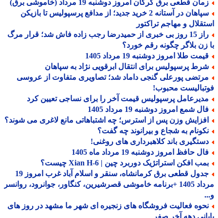
ان قطعی برق گرگان امروز دوشنبه 19 مرداد (خاموشی برق)
سپاهان در آستانه 2 خرید جدید؛ از مدافع پرسپولیس تا بازیکن
قلال و مهاجم تراکتور
راز 15 روز بی خبری از حمیدرضا رجب زاده فاش شد؛ قرار مرگ
زن بلاگر چگونه رقم خورد؟
مت طلا امروز دوشنبه 19 مرداد 1405
رط پرسپولیس برای انتقال ابرقویی نژاد به سپاهان
رتضی پورعلی گنجی داماد شد؛ تصاویری متفاوت از عروسی
بالیست محبوب!
دیرعامل پرسپولیس قیمت آخر را برای نساجی تعیین کرد
ل شمع امروز دوشنبه 19 مرداد 1405
فزایش وزن پس از استرس؛ چه اشتباهاتی مانع لاغری می شوند؟
کونام به شجاع و بیرانوند چه گفت؟
ستگیری باند کلاهبرداری های روغنی!
ل حافظ امروز دوشنبه 19 مرداد ماه 1405
ب افکن استراتژیک دوربرد چین | Xian H-6 چیست؟
جدول قطعی برق کرمانشاه، سنقر و اسلام آباد غرب امروز 19
مرداد 1405 +برنامه خاموشی قصرشیرین، کنگاور، جوانرود، روانسر
حوه فعالیت فروشگاه های زنجیره ای شهر ما مشهد در روز های
انی دهه آخر صفر