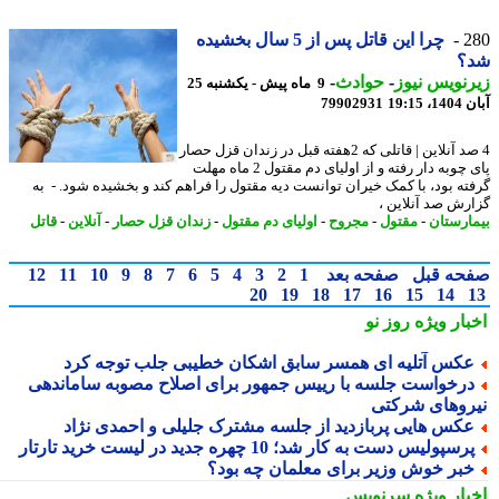
2
چرا این قاتل پس از 5 سال بخشیده
؟
نویس نیوز
-
حوادث
-
9 ماه پیش - یکشنبه 25
19:15
79902931
4 صد آنلاین | قاتلی که 2هفته قبل در زندان قزل حصار
پای چوبه دار رفته و از اولیای دم مقتول 2 ماه مهلت
ته بود، با کمک خیران توانست دیه مقتول را فراهم کند و بخشیده شود. - به
رش صد آنلاین ،
ارستان
-
مقتول
-
مجروح
-
اولیای دم مقتول
-
زندان قزل حصار
-
آنلاین
-
قاتل
حه قبل
صفحه بعد
1
2
3
4
5
6
7
8
9
10
11
12
20
19
18
17
16
15
14
بار ویژه
روز نو
کس آتلیه ای همسر سابق اشکان خطیبی جلب توجه کرد
رخواست جلسه با رییس جمهور برای اصلاح مصوبه ساماندهی
روهای شرکتی
کس هایی پربازدید از جلسه مشترک جلیلی و احمدی نژاد
رسپولیس دست به کار شد؛ 10 چهره جدید در لیست خرید تارتار
بر خوش وزیر برای معلمان چه بود؟
بار ویژه
سرنویس