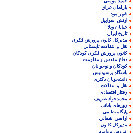
مید مومنی
ارلمان عراق
هر مود
رتش اسراییل
یابان ویلا
اریخ ایران
دیرکل کانون پرورش فکری
قل و انتقالات تابستانی
انون پرورش فکری کودکان
فاع مقدس و مقاومت
ودکان و نوجوانان
اشگاه پرسپولیس
انشجویان دکتری
قل و انتقالات
فتار اقتصادی
حمدجواد ظریف
وزهای پایانی
ایگاه نظامی
راضی اشغالی
دیرکل کانون
روس و داماد