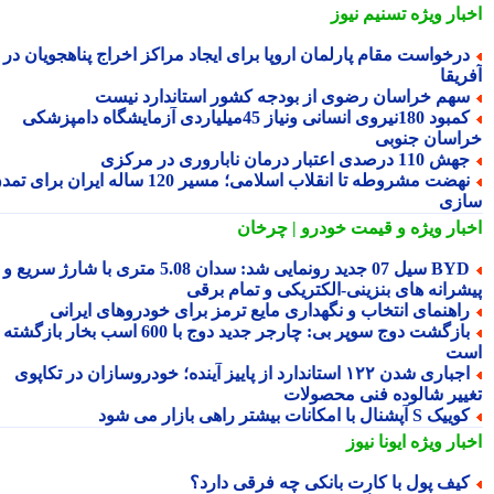
بار ویژه
تسنیم نیوز
رخواست مقام پارلمان اروپا برای ایجاد مراکز اخراج پناهجویان در
یقا
هم خراسان رضوی از بودجه کشور استاندارد نیست
کمبود 180نیروی انسانی ونیاز 45میلیاردی آزمایشگاه دامپزشکی
اسان جنوبی
 110 درصدی اعتبار درمان ناباروری در مرکزی
نهضت مشروطه تا انقلاب اسلامی؛ مسیر 120 ساله ایران برای تمدن
زی
بار ویژه
و قیمت خودرو | چرخان
BYD سیل 07 جدید رونمایی شد: سدان 5.08 متری با شارژ سریع و
شرانه های بنزینی-الکتریکی و تمام برقی
اهنمای انتخاب و نگهداری مایع ترمز برای خودروهای ایرانی
بازگشت دوج سوپر بی: چارجر جدید دوج با 600 اسب بخار بازگشته
ت
اجباری شدن ۱۲۲ استاندارد از پاییز آینده؛ خودروسازان در تکاپوی
ییر شالوده فنی محصولات
یک S آپشنال با امکانات بیشتر راهی بازار می شود
بار ویژه
ایونا نیوز
یف پول با کارت بانکی چه فرقی دارد؟