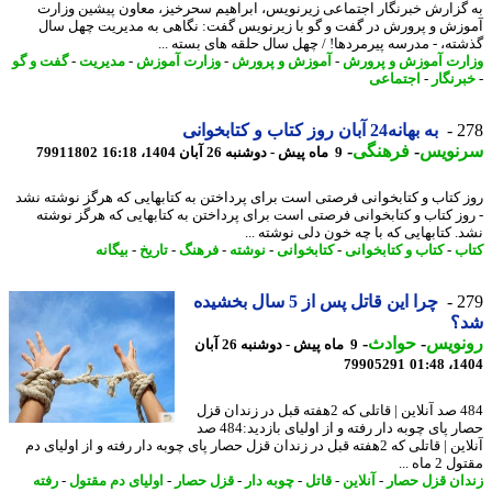
گزارش خبرنگار اجتماعی زیرنویس، ابراهیم سحرخیز، معاون پیشین وزارت
زش و پرورش در گفت و گو با زیرنویس گفت: نگاهی به مدیریت چهل سال
ته، - مدرسه پیرمردها! / چهل سال حلقه های بسته ...
رت آموزش و پرورش
-
آموزش و پرورش
-
وزارت آموزش
-
مدیریت
-
گفت و گو
رنگار
-
اجتماعی
2
به بهانه24 آبان روز کتاب و کتابخوانی
نویس
-
فرهنگی
-
9 ماه پیش - دوشنبه 26 آبان 1404، 16:18
79911802
 کتاب و کتابخوانی فرصتی است برای پرداختن به کتابهایی که هرگز نوشته نشد
وز کتاب و کتابخوانی فرصتی است برای پرداختن به کتابهایی که هرگز نوشته
. کتابهایی که با چه خون دلی نوشته ...
ب
-
کتاب و کتابخوانی
-
کتابخوانی
-
نوشته
-
فرهنگ
-
تاریخ
-
بیگانه
2
چرا این قاتل پس از 5 سال بخشیده
؟
نویس
-
حوادث
-
9 ماه پیش - دوشنبه 26 آبان
79905291
1404
484 صد آنلاین | قاتلی که 2هفته قبل در زندان قزل
حصار پای چوبه دار رفته و از اولیای بازدید:484 صد
آنلاین | قاتلی که 2هفته قبل در زندان قزل حصار پای چوبه دار رفته و از اولیای دم
 ماه ...
ان قزل حصار
-
آنلاین
-
قاتل
-
چوبه دار
-
قزل حصار
-
اولیای دم مقتول
-
رفته