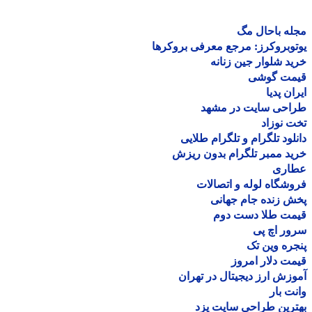
ه باحال مگ
وبروکرز: مرجع معرفی بروکرها
د شلوار جین زنانه
مت گوشی
ان پدیا
احی سایت در مشهد
 نوزاد
لود تلگرام و تلگرام طلایی
د ممبر تلگرام بدون ریزش
اری
شگاه لوله و اتصالات
 زنده جام جهانی
مت طلا دست دوم
ر اچ پی
ره وین تک
ت دلار امروز
زش ارز دیجیتال در تهران
ت بار
رین طراحی سایت یزد