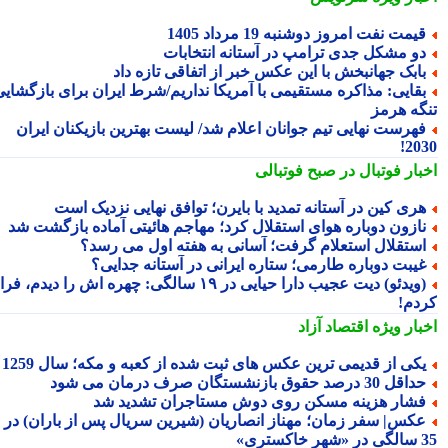
یمت نفت امروز دوشنبه 19 مرداد 1405
و مشکل جدی ترامپ در آستانه انتخابات
ابک جهانبخش با این عکس خبر از اتفاقی تازه داد
قایی: مذاکره مستقیمی با آمریکا نداریم/شرط ایران برای بازگشایی
گه هرمز
هرست نهایی تیم جوانان اعلام شد/ لیست بهترین بازیکنان ایران
20
بار فوتبال در صبح فوتبالی
ری کین در آستانه تمدید با بایرن؛ توافق نهایی نزدیک است
ازون دوباره هوای استقلال کرد؛ مهاجم هائیتی آماده بازگشت شد
ستقلال استعلام گرفت؛ آسانی به هفته اول می رسد؟
یبت دوباره طارمی؛ ستاره ایرانی در آستانه جدایی؟
(ویدئو) دیت عجیب دارا حیایی در ۱۹ سالگی: چهره اش را دیدم، فرار
دم!
بار ویژه
اقتصاد آزاد
کی از قدیمی ترین عکس های ثبت شده از کعبه و مکه؛ سال 1259
اقل 30 درصد حقوق بازنشستگان صرف درمان می شود
شار هزینه مسکن روی دوش مستاجران تشدید شد
کس| سفر زمان؛ مهناز انصاریان (شیرین سریال پس از باران) در
تری»