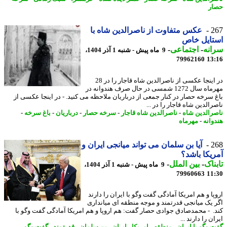
ر
2
عکس متفاوت از ناصرالدین شاه با
تایل خاص
نه
-
اجتماعی
-
9 ماه پیش - شنبه 1 آذر 1404،
79962160
13
در اینجا عکسی از ناصرالدین شاه قاجار را در 28
مهرماه سال 1272 شمسی در حال صرف هندوانه در
 سرخه حصار در کنار جمعی از درباریان ملاحظه می کنید. - در اینجا عکسی از
الدین شاه قاجار را در ...
رالدین شاه
-
ناصرالدین شاه قاجار
-
سرخه حصار
-
درباریان
-
باغ سرخه
-
وانه
-
مهرماه
2
آیا بن سلمان می تواند میانجی ایران و
یکا باشد؟
ناک
-
بین الملل
-
9 ماه پیش - شنبه 1 آذر 1404،
79960663
11
ا و هم امریکا آمادگی گفت وگو با ایران را دارند
 یک میانجی قدرتمند و موجه منطقه ای میانداری
. - محمدصادق جوادی حصار گفت: هم اروپا و هم امریکا آمادگی گفت وگو با
ن را دارند ...