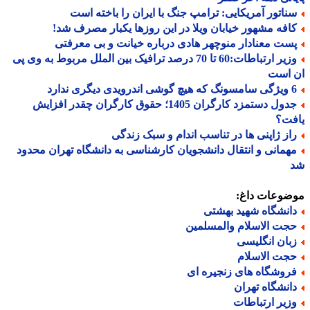
ناتور آمریکایی: ترامپ جنگ با ایران را باخته است
افه مشهور خیابان ویلا در این روزها یکبار مصرف شد!
ست معنادار منوچهر هادی درباره خیانت و بی معرفتی
وزیر ارتباطات:60 تا 70 درصد ترافیک بین الملل مربوط به وی پی
 است
درویدی دیگری ندارد
جدول دستمزد کارگران 1405؛ حقوق کارگران چقدر افزایش
فت؟
از ژاپنی ها در تناسب اندام و سبک زندگی
همانی و انتقال دانشجویان کارشناسی به دانشگاه تهران محدود
ضوعات داغ:
انشگاه شهید بهشتی
جت الاسلام والمسلمین
بان انگلیسی
جت الاسلام
روشگاه های زنجیره ای
انشگاه تهران
زیر ارتباطات