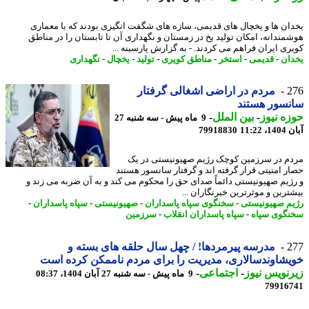
ان ها و یخچال های قدیمی، سازه های شگفت انگیزی بودند که با معماری
مندانه، امکان تولید یخ در زمستان و نگهداری آن تا تابستان را در مناطق
ری ایران فراهم می کردند. - به گزارش پارسینه ...
ان
-
قدیمی
-
استخر
-
مناطق کویری
-
تولید
-
یخچال
-
نگهداری
2
مردم در اراضی اشغالی گرفتار
نسور هستند
ه نیوز
-
بین الملل
-
9 ماه پیش - سه شنبه 27
11:22
79918830
م در سرزمین کوچک رژیم صهیونیستی در یک
ر امنیتی قرار گرفته اند و گرفتار سانسور هستند
ژیم صهیونیستی دائماً صدای حق را محکوم می کند و به آن ضربه می زند و
ترین و موثرترین خبرنگاران ...
م صهیونیستی
-
سخنگوی سپاه پاسداران
-
صهیونیستی
-
سپاه پاسداران
-
گوی سپاه
-
سپاه پاسداران انقلاب
-
سرزمین
2
مدرسه پیرمردها! / چهل سال حلقه های بسته و
شاوندسالاری، مدیریت را برای مردم ناممکن کرده است
نویس نیوز
-
اجتماعی
-
9 ماه پیش - سه شنبه 27 آبان 1404، 08:37
79916