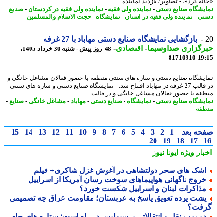
ه کُرد»، - تصاویر/ بازدید نماینده ...
یشگاه صنایع دستی
-
نماینده ولی فقیه
-
نماینده ولی فقیه در کردستان
-
صنایع
تی
-
نماینده ولی فقیه در استان
-
نمایشگاه
-
حجت الاسلام والمسلمین
بازگشایی نمایشگاه صنایع دستی مهاباد با 27 غرفه
رگزاری صداوسیما
-
اقتصادی
-
48 روز پیش - شنبه 30 خرداد 1405،
81710910
19
یشگاه صنایع دستی و سازه های سنتی منطقه با حضور فعالان مشاغل خانگی و
در قالب 27 غرفه در مهاباد افتتاح شد. - نمایشگاه صنایع دستی و سازه های سنتی
قه با حضور فعالان مشاغل خانگی و در قالب ...
یشگاه صنایع دستی
-
نمایشگاه
-
صنایع دستی
-
مهاباد
-
مشاغل خانگی
-
صنایع
-
قه
حه بعد
1
2
3
4
5
6
7
8
9
10
11
12
13
14
15
20
19
18
17
بار ویژه
ایونا نیوز
شک های سحر دولتشاهی در آغوش غزل شاکری+ فیلم
روج ناگهانی هواپیماهای سوخت رسان آمریکا از اسراییل
ذاکرات لبنان و اسراییل شکست خورد؟
شت پرده تعویق پاسخ به عربستان؛ مقاومت عراق چه تصمیمی
فت؟
و بمب نقل و انتقالاتی پرسپولیس در راه است؛ ستاره های جام