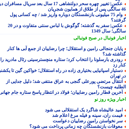
عکس| تغییر چهره سحر دولتشاهی 17 سال بعد سریال مسافران در
شجریان
وام 75 میلیونی بازنشستگان دوباره واریز شد / چه کسانی پول
فتند؟
عکس| سفر به گذشته؛ گوگوش با لباس سنتی متفاوت و در 20
گی؛ سال 1349
بار فوتبال در صبح فوتبالی
ایان جنجالی رامین و استقلال؛ چرا رضاییان از جمع آبی ها کنار
اشته شد؟
ودری بارسلونا را انتخاب کرد؛ ستاره منچسترسیتی رئال مادرید را
ر زد
ستیار اسپانیایی بختیاری زاده در راه استقلال؛ خواکین گین تا یکشنبه
 تهران
نتقال مرتضی پورعلی گنجی به عراق منتفی شد؛ دلیل جدایی از
طلبه چیست؟
خرین قطار رامین رضاییان؛ فولاد در انتظار پاسخ ستاره جام جهانی
بار ویژه
روز نو
مید عالیشاه شاگرد یک استقلالی می شود
یمت ران، سینه و فیله مرغ اعلام شد
ر نخواستن رامین رضاییان دعواست
عوقات بازنشستگان چه زمانی پرداخت می شود؟