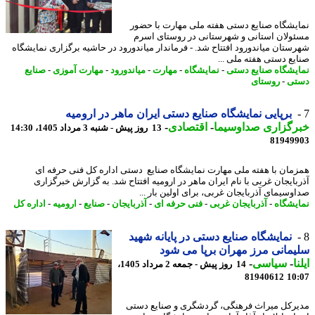
یشگاه صنایع دستی هفته ملی مهارت با حضور
ولان استانی و شهرستانی در روستای اسرم
ستان میاندورود افتتاح شد. - فرماندار میاندورود در حاشیه برگزاری نمایشگاه
یع دستی هفته ملی ...
یشگاه صنایع دستی
-
نمایشگاه
-
مهارت
-
میاندورود
-
مهارت آموزی
-
صنایع
تی
-
روستای
برپایی نمایشگاه صنایع دستی ایران ماهر در ارومیه
رگزاری صداوسیما
-
اقتصادی
-
13 روز پیش - شنبه 3 مرداد 1405، 14:30
81949
مان با هفته ملی مهارت نمایشگاه صنایع دستی اداره کل فنی حرفه ای
بایجان غربی با نام ایران ماهر در ارومیه افتتاح شد. به گزارش خبرگزاری
وسیمای آذربایجان غربی، برای اولین بار ...
یشگاه
-
آذربایجان غربی
-
فنی حرفه ای
-
آذربایجان
-
صنایع
-
ارومیه
-
اداره کل
نمایشگاه صنایع دستی در پایانه شهید
مانی مرز مهران برپا می شود
ا
-
سیاسی
-
14 روز پیش - جمعه 2 مرداد 1405،
81940612
10
رکل میراث فرهنگی، گردشگری و صنایع دستی