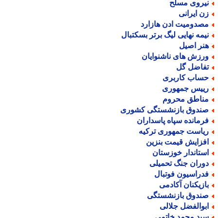
یروی مسلح
ن ایرانی
صدومیت ادن هازارد
یمه نهایی لیگ برتر بسکتبال
نر اصیل
رزش های ناشنوایان
فاضل گل
ساب کاربری
ییس جمهوری
ناطق محروم
ندوق بازنشستگی کشوری
رمانده سپاه پاسداران
یاست جمهوری ترکیه
فزایش قیمت بنزین
ستاندار خوزستان
وران جنگ تحمیلی
دراسیون فوتبال
ازیکنان آکادمی
ندوق بازنشستگی
بوالفضل جلالی
ید محمد خاتمی