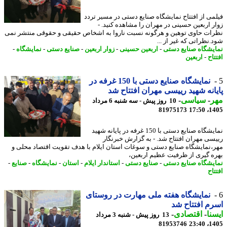
می از افتتاح نمایشگاه صنایع دستی در مسیر تردد
ر اربعین حسینی در مهران را مشاهده کنید. -
ات حاوی توهین و هرگونه نسبت ناروا به اشخاص حقیقی و حقوقی منتشر نمی
.نظراتی که غیر از ...
یشگاه صنایع دستی
-
اربعین حسینی
-
زوار اربعین
-
صنایع دستی
-
نمایشگاه
-
اح
-
اربعین
نمایشگاه صنایع دستی با 150 غرفه در
انه شهید رییسی مهران افتتاح شد
ر
-
سیاسی
-
10 روز پیش - سه شنبه 6 مرداد
81975173
1405
نمایشگاه صنایع دستی با 150 غرفه در پایانه شهید
سی مهران افتتاح شد. - به گزارش خبرنگار
،نمایشگاه صنایع دستی و سوغات استان ایلام با هدف تقویت اقتصاد محلی و
ه گیری از ظرفیت عظیم اربعین،
یشگاه صنایع دستی
-
صنایع دستی
-
استاندار ایلام
-
استان
-
نمایشگاه
-
صنایع
-
اح
نمایشگاه هفته ملی مهارت در روستای
م افتتاح شد
نا
-
اقتصادی
-
13 روز پیش - شنبه 3 مرداد
81953746
1405