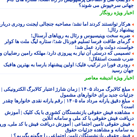
انی سرخپوش می شوند؟
بار ویژه
رونگار
رکار توانستند کردند اما نشد/ مصاحبه جنجالی ایجنت رودری درباره
شنهاد رئال!
ربه سخت وینیسیوس و رئال به رویاهای آرسنال!
رمای طاقت فرسا تسلیم فورنال شد؛/ ستاره لیگ ملت ها کولر
است، دولت وارد عمل شد!
صمیمی که درستی آن نیاز به پیروزی دارد/ مهلکه رامین رضاییان و
ب شست استقلال!
ودری فورا در ترکیب فلیک/ اولین پیشنهاد بارسا به بهترین هافبک
ان رسید
بار ویژه
اندیشه معاصر
مبلغ کالابرگ مرداد ۱۴۰۵ | زمان شارژ اعتبار کالابرگ الکترونیکی |
ئیات جدید برای خانوارهای مشمول
مبلغ دقیق یارانه مرداد ماه ۱۴۰۵ | رقم یارانه نقدی خانوارها چقدر
ت؟
شاهده فیش حقوقی بازنشستگان کشوری با یک کلیک | آموزش
یافت فیش حقوقی با کد ملی و سامانه آنلاین
یش حقوقی تامین اجتماعی | آموزش دریافت فیش با کد ملی، ورود
 سامانه و مشاهده جزئیات حقوق
یش حقوقی بازنشستگان تامین اجتماعی را چگونه بگیریم؟ |