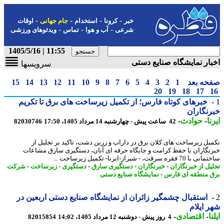
-
-
-
-
خبر
کرونا
استخدام
جام جهانی
اوقات
-
-
-
شرعی
آب و هوا
تماس
ویدئوهای ورزشی
11:55 | 1405/5/16
ار نمایشگاه صنایع دستی
سرویسها
حه بعد
1
2
3
4
5
6
7
8
9
10
11
12
13
14
15
20
19
18
17
خبرهای کوتاه فارس؛ از تکمیل زیرساخت های برق تا تکریم
نگاران
ا
-
حوادث
-
42 ساعت پیش - چهارشنبه 14 مرداد 1405، 17:50
82030746
یل زیرساخت های کلان برق در داراب و زرین دشت، تاکید بر تجلیل از
نگاران با حفظ کرامت و جایگاه حرفه ای آنان، دستگیری سارق مشاعات
 فقره سرقت، - شیراز-ایرنا- تکمیل زیرساخت ...
یل از خبرنگاران
-
خبرنگاران
-
دستگیری سارق
-
دستگیری
-
زیرساخت
-
شرکت
 منطقه ای فارس
-
نمایشگاه صنایع دستی
استقبال چشمگیر زائران از نمایشگاه صنایع دستی اربعین در
 ایلام
ا
-
اقتصادی
-
4 روز پیش - دوشنبه 12 مرداد 1405، 14:02
82015854