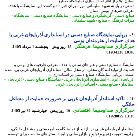
ان ایلام از آغاز آماده سازی نمایشگاه صنایع
ی در پایانه شهید سلیمانی مرز مهران خبر داد و گفت: این نمایشگاه با هدف
فی هنرهای بومی استان ...
یع دستی
-
گردشگری و صنایع دستی
-
نمایشگاه صنایع دستی
-
نمایشگاه
-
اث فرهنگی
-
صنایع
-
شهید سلیمانی
برپایی نمایشگاه صنایع دستی در استانداری آذربایجان غربی با
 حمایت از هنرمندان بومی
رگزاری صداوسیما
-
فرهنگی
-
15 روز پیش - پنجشنبه 1 مرداد 1405،
81934130
10
یشگاه صنایع دستی و هنر های سنتی با هدف معرفی ظرفیت های بومی و
یت از تولیدکنندگان محلی، در محل سالن استانداری آذربایجان غربی برپا شده
. - برپایی نمایشگاه صنایع دستی در استانداری ...
بایجان غربی
-
استانداری آذربایجان غربی
-
نمایشگاه صنایع دستی
-
آذربایجان
-
اندار
-
صنایع دستی
-
استاندار آذربایجان غربی
تاکید استاندار آذربایجان غربی بر ضرورت حمایت از مشاغل
نگی
رگزاری صداوسیما
-
اقتصادی
-
16 روز پیش - چهارشنبه 31 تیر 1405،
81928059
13
اندار آذربایجان غربی در بازدید از نمایشگاه صنایع دستی و مشاغل خانگی،
زوم تقویت زنجیره تولید و بازاررسانی و ایجاد بستر های مناسب برای توسعه