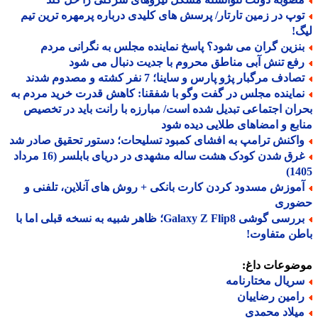
وپ در زمین تارتار/ پرسش های کلیدی درباره پرمهره ترین تیم
!
نزین گران می شود؟ پاسخ نماینده مجلس به نگرانی مردم
فع تنش آبی مناطق محروم با جدیت دنبال می شود
ادف مرگبار پژو پارس و ساینا؛ 7 نفر کشته و مصدوم شدند
ماینده مجلس در گفت وگو با شفقنا: کاهش قدرت خرید مردم به
ان اجتماعی تبدیل شده است/ مبارزه با رانت باید در تخصیص
بع و امضاهای طلایی دیده شود
اکنش ترامپ به افشای کمبود تسلیحات؛ دستور تحقیق صادر شد
غرق شدن کودک هشت ساله مشهدی در دریای بابلسر (16 مرداد
14
موزش مسدود کردن کارت بانکی + روش های آنلاین، تلفنی و
وری
بررسی گوشی Galaxy Z Flip8؛ ظاهر شبیه به نسخه قبلی اما با
ن متفاوت!
ضوعات داغ:
ریال مختارنامه
امین رضاییان
یلاد محمدی