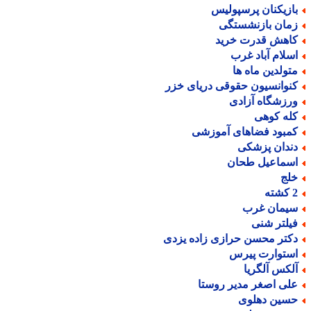
ازیکنان پرسپولیس
مان بازنشستگی
اهش قدرت خرید
سلام آباد غرب
تولدین ماه ها
نوانسیون حقوقی دریای خزر
رزشگاه آزادی
له کوهی
مبود فضاهای آموزشی
ندان پزشکی
سماعیل طحان
لج
ته
یمان غرب
یلتر شنی
کتر محسن حرازی زاده یزدی
ستوارت پیرس
لکس آلگریا
لی اصغر مدیر روستا
سین دهلوی