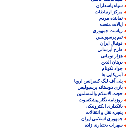
پاه پاسداران
رکز ارتباطات
ماینده مردم
یالات متحده
یاست جمهوری
یم پرسپولیس
وتبال ایران
رح آبرسانی
زار تومانی
رهان الدین
واد نکونام
مریکایی ها
لی آف لیگ کنفرانس اروپا
ازی دوستانه پرسپولیس
جت الاسلام والمسلمین
وزنامه نگار پیشکسوت
انکداری الکترونیکی
نجره نقل و انتقالات
مهوری اسلامی ایران
هراب بختیاری زاده