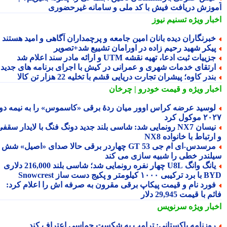
وزش دریافت فیش با کد ملی و سامانه غیرحضوری
بار ویژه
تسنیم نیوز
برنگاران دیده بانان امین جامعه و پرچمداران آگاهی و امید هستند
یکر شهید رحیم زاده در اورامان تشییع شد+تصویر
زییات ثبت ادعا، تهیه نقشه UTM و ارائه مادر سند اعلام شد
رتقای خدمات شهری و عمرانی در کیش با اجرای برنامه های جدید
ندر کاوه؛ پیشران تجارت دریایی قشم با تخلیه 22 هزار تن کالا
بار ویژه
و قیمت خودرو | چرخان
وسید عرضه کراس اوور میان ردهٔ برقی «کاسموس» را به نیمه دوم
وکول کرد
نیسان NX7 رونمایی شد: شاسی بلند جدید دونگ فنگ با لایدار سقفی
رتباط با خانواده NX8
مرسدس‑ای ام جی GT 53 چهاردر برقی حالا صدای «اصیل» شش
لندر خطی را شبیه سازی می کند
یانگ وانگ U8L چهار نفره رونمایی شد؛ شاسی بلند 216,000 دلاری
۱ کیلومتر و پکیج دست ساز Snowcrest
ورد نام و قیمت پیکاپ برقی مقرون به صرفه اش را اعلام کرد:
 با قیمت 29,945 دلار
بار ویژه
سرنویس
وزنامه پاکستانی: ترامپ به شکست حماسی اعتراف کند