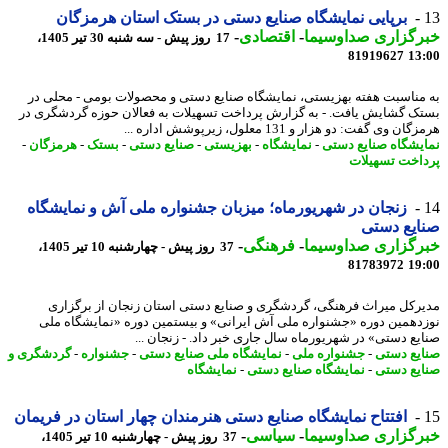
برپایی نمایشگاه صنایع دستی در بستک استان هرمزگان
رگزاری صداوسیما
-
اقتصادی
-
17 روز پیش - سه شنبه 30 تیر 1405،
81919627
13
مناسبت هفته بهزیستی، نمایشگاه صنایع دستی و محصولات بومی - محلی در
ک گشایش یافت. - به گزارش پرداخت تسهیلات به فعالان حوزه گردشگری در
ن وی گفت: دو هزار و 131 معلول، زیرپوشش اداره ...
یشگاه صنایع دستی
-
نمایشگاه
-
بهزیستی
-
صنایع دستی
-
بستک
-
هرمزگان
-
اخت تسهیلات
زنجان در شهریورماه؛ میزبان جشنواره ملی آش و نمایشگاه
یع دستی
رگزاری صداوسیما
-
فرهنگی
-
37 روز پیش - چهارشنبه 10 تیر 1405،
81783972
19
رکل میراث فرهنگی، گردشگری و صنایع دستی استان زنجان از برگزاری
دهمین دوره «جشنواره ملی آش ایرانی» و بیستمین دوره «نمایشگاه ملی
یع دستی» در شهریورماه سال جاری خبر داد. - زنجان ...
یع دستی
-
جشنواره ملی
-
نمایشگاه ملی صنایع دستی
-
جشنواره
-
گردشگری و
یع دستی
-
نمایشگاه صنایع دستی
-
نمایشگاه
افتتاح نمایشگاه صنایع دستی هنرمندان چهار استان در فریمان
رگزاری صداوسیما
-
سیاسی
-
37 روز پیش - چهارشنبه 10 تیر 1405،