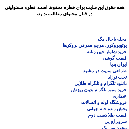
مه حقوق این سایت برای قطره محفوظ است. قطره مسئولیتی
در قبال محتوای مطالب ندارد.
ه باحال مگ
وبروکرز: مرجع معرفی بروکرها
د شلوار جین زنانه
مت گوشی
ان پدیا
احی سایت در مشهد
 نوزاد
لود تلگرام و تلگرام طلایی
د ممبر تلگرام بدون ریزش
اری
شگاه لوله و اتصالات
 زنده جام جهانی
مت طلا دست دوم
ر اچ پی
ره وین تک