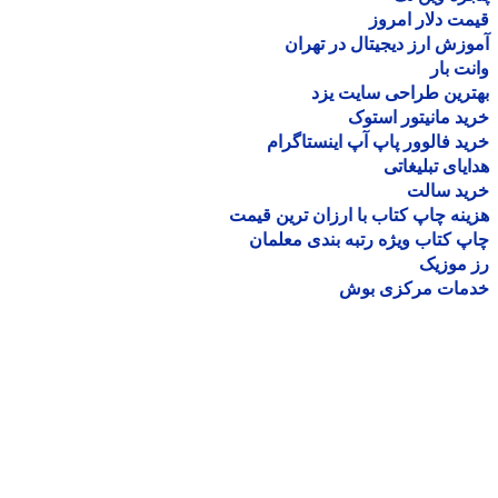
ت دلار امروز
زش ارز دیجیتال در تهران
ت بار
رین طراحی سایت یزد
د مانیتور استوک
د فالوور پاپ آپ اینستاگرام
یای تبلیغاتی
ید سالت
نه چاپ کتاب با ارزان ترین قیمت
 کتاب ویژه رتبه بندی معلمان
موزیک
مات مرکزی بوش