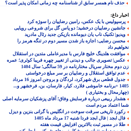
ذف نام همسر سابق از شناسنامه چه زمانی امکان پذیر است؟
ار داغ:
رسپولیس با یک عکس، رامین رضاییان را سوژه کرد
انشین رضاییان درخشید؛ دو پاس گل برای شروعی رویایی
یدیو| تکنیک ناب یان دیومانده بازیکن جدید رئال مادرید
حسن رضایی: اجازه باز شدن مسیر دوم در تنگه هرمز را
اهیم داد
وافقت هلدینگ خلیج فارس با مدیرعاملی متدین در استقلال
کس| تصویری جالب و دیدنی از تغییر چهره فریبا کوثری؛ عمره
وم مختار سریال مختارنامه در 59 سالگی؛ سال 1404
دم توافق استقلال و رضاییان بر سر مبلغ درخواستی
جدول قطعی برق شهرکرد، لردگان و بروجن امروز 16 مرداد
1405 +برنامه خاموشی فلارد، کیار، فارسان، بن، فرخشهر و...
ارمحال و بختیاری )
شدار ربیعی درباره فرسایش وفاق؛ آقای پزشکیان سرمایه اصلی
 اعتماد مردم است
کورد تاریخی سرقت سوخت در انگلیس با گرانی بنزین و دیزل
ل ابجد | فال ابجد فردا شنبه 17 مرداد ماه 1405
لا در مسیر ثبت بالاترین افزایش قیمت هفته
صوبه دولت نتوانسته مشکل نیروهای شرکتی را حل کند