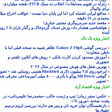
زلزله در تقویم مسابقات؛/ انقلاب به سبک FIVB: نقشه میلیاردی
ای والیبال
دافع ایرانی اشتباه کرد اما این پایان دنیا نیست / عواقب اخراج میلاد
ی در 33 دقیقه
قصد جدید سرمربیگری مجتبی جباری!
هواشناسی هشدار داد: وزش تندباد، گردوخاک و رگبار باران تا 5 روز
ده
بار ویژه
تک ناک
بررسی گوشی Galaxy Z Flip8؛ ظاهر شبیه به نسخه قبلی اما با
طن متفاوت!
موزش مسدود کردن کارت بانکی + روش های آنلاین، تلفنی و
وری
هترین شغل های هوش مصنوعی در سال ۲۰۲۶
رخودروی ۲.۵ میلیون دلاری Blackbird هنسی رونمایی شد + تصویر
گوشی M8 Power پوکو با باتری ۸۰۰۰ میلی آمپرساعتی معرفی شد
تصویر
بار ویژه
اقتصاد آزاد
کس| سفر زمان؛ تیپ و ژست جالب «محمدرضا علیمردانی» در
ت صحنه «نوروز 76»
ازنشستگان توان خرید نان و پنیر هم ندارند/ بررسی لزوم ترمیم
وق ها