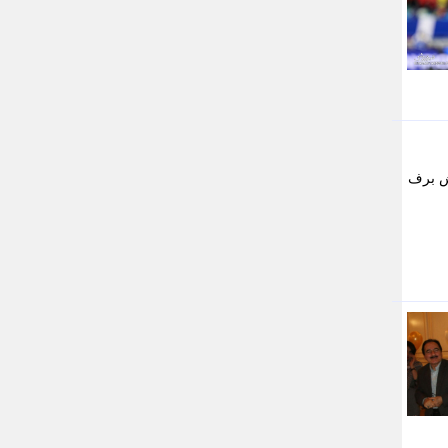
جدید پرس
جماران
جوان ایرانی
جهان مانا
جهان نگر
جهان نیوز
چطور
چمپیونات
رش برف
چمدون
چه خبر
حادثه 24
حرف تو
حوادث پلاس
حوزه نیوز
خبر آنلاین
خبر جنوب
خبر سیاسی
خبر گردون
خبر ورزشی
خبرجو
خبرجو 24