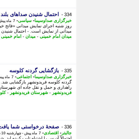
احتمال شنیدن صداهای بلند 
334 -
-
-
خبرگزاری صداوسیما
سیاسی
7 ماه پیش - جمعه 12 دی 1404، 20:25
روز شنبه اجرای نمایش میدانی «فاتح خی
میدانی از نمایش است. - احتمال شنیدن صد
میدان امام خمینی
-
میدان
-
امام خمینی
-
بازگشایی گردنه کلوسه
335 -
-
-
خبرگزاری صداوسیما
اجتماعی
7 ماه پیش - پنجشنبه 11 دی 1404، 19:35
گردنه کلوسه فریدونشهر بازگشایی شد. 
راهداری و حمل و نقل جاده ای شهرستان ف
فریدونشهر
-
شهرستان فریدونشهر
-
کلو
صفحهٔ درخواستی شما یافت
336 -
-
-
جالبتر
اقتصادی
7 ماه پیش - چهارشنبه 10 دی 1404، 07:07
احتمالاً آدرس را اشتباه تایپ کرده اید. 