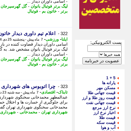
- اسامی داوران دیدار ...
لیگ برتر فوتبال بانوان
-
گل گهرسیرجان
-
برتر
-
خاتون بم
-
فوتبال
اعلام تیم داوری دیدار خات
322 -
-
-
ایلنا
ورزشی
7 ماه پیش - پنجشنبه 25 دی 1404، 13:18
پست الکترونیکی:
اسامی داوران دیدار قضاوت کننده در باز
لیگ برتر فوتبال بانوان مشخص شد. به گ
- اسامی داوران دیدار ...
لیگ برتر فوتبال بانوان
-
گل گهرسیرجان
-
برتر
-
خاتون بم
-
فوتبال
5 + 1
یارانه ها
چرا اتوبوس های شهرداری 
323 -
مسکن مهر
-
-
تابناک
اقتصادی
قیمت جهانی طلا
7 ماه پیش - سه شنبه 23 دی 1404، 11:35
عبدالمطهر محمدخانی سخنگوی شهرداری 
قیمت روز طلا و ارز
برای جلوگیری از خسارت ها و اختلال حم
قیمت جهانی نفت
محمدخانی سخنگوی شهرداری تهران گف
نرخ ارز مرجع
شهرداری تهران
-
محمدخانی
-
شهرداری
اخبار نرخ ارز
قیمت طلا
قیمت سکه
آب و هوا