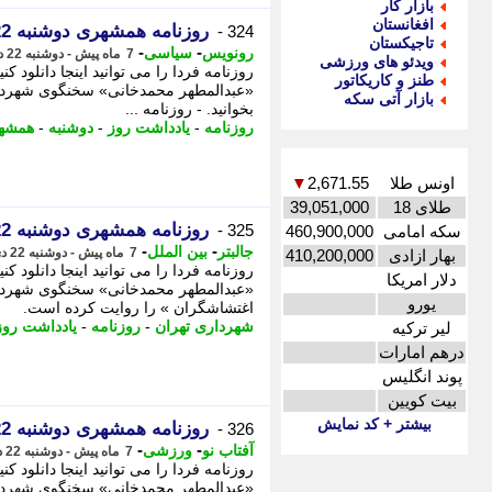
بازار کار
افغانستان
روزنامه همشهری دوشنبه 22 دی + PDF
324 -
تاجیکستان
-
-
رونویس
سیاسی
7 ماه پیش - دوشنبه 22 دی 1404، 04:43
ویدئو های ورزشی
روزنامه فردا را می توانید اینجا دانلود ک
طنز و کاریکاتور
«عبدالمطهر محمدخانی» سخنگوی شهرداری ر
بازار آتی سکه
بخوانید. - روزنامه ...
روزنامه
-
یادداشت روز
-
دوشنبه
-
همشه
اونس طلا
2,671.55
▼
طلای 18
39,051,000
روزنامه همشهری دوشنبه 22 دی + PDF
325 -
سکه امامی
460,900,000
-
-
جالبتر
بین الملل
7 ماه پیش - دوشنبه 22 دی 1404، 01:27
بهار ازادی
410,200,000
روزنامه فردا را می توانید اینجا دانلود ک
دلار امریکا
«عبدالمطهر محمدخانی» سخنگوی شهردار
یورو
اغتشاشگران » را روایت کرده است.
شهرداری تهران
-
روزنامه
-
یادداشت روز
لیر ترکیه
درهم امارات
پوند انگلیس
بیت کویین
بیشتر + کد نمایش
روزنامه همشهری دوشنبه 22 دی + PDF
326 -
-
-
آفتاب نو
ورزشی
7 ماه پیش - دوشنبه 22 دی 1404، 01:26
روزنامه فردا را می توانید اینجا دانلود ک
«عبدالمطهر محمدخانی» سخنگوی شهردار