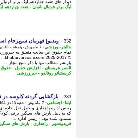
دیدار های هفته چهاردهم لیگ برتر فوتبا
لیگ برتر فوتبال بانوان
-
هفته چهاردهم لی
ویدیو| قهرمان سوپرجام اسپا
332 -
-
-
جالبتر
ورزشی
7 ماه پیش - پنجشنبه 18 دی 1404، 02:17
تمام حقوق این سایت متعلق به خبرورزشی
© 025
بازنشر مطالب تنها با ذکر منبع مجاز ...
النصر عربستان
-
افزایش حقوق
-
حقوق
-
کریستیانو رونالدو
-
خبرورزشی
بازگشایی گردنه کِلوسه در فری
333 -
-
-
ایلنا
اجتماعی
7 ماه پیش - شنبه 13 دی 1404، 19:22
رییس اداره راهداری و حمل نقل جاده ای
مسدود شده بود، - رییس اداره ...
فریدونشهر
-
راهداری
-
بارش های سنگین