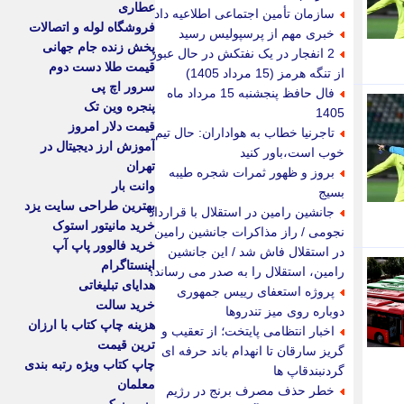
عطاری
سازمان تأمین اجتماعی اطلاعیه داد
فروشگاه لوله و اتصالات
خبری مهم از پرسپولیس رسید
پخش زنده جام جهانی
2 انفجار در یک نفتکش در حال عبور
قیمت طلا دست دوم
از تنگه هرمز (15 مرداد 1405)
سرور اچ پی
فال حافظ پنجشنبه 15 مرداد ماه
پنجره وین تک
1405
قیمت دلار امروز
تاجرنیا خطاب به هواداران: حال تیم
آموزش ارز دیجیتال در
خوب است،باور کنید
تهران
بروز و ظهور ثمرات شجره طیبه
وانت بار
بسیج
بهترین طراحی سایت یزد
جانشین رامین در استقلال با قرارداد
خرید مانیتور استوک
نجومی / راز مذاکرات جانشین رامین
خرید فالوور پاپ آپ
در استقلال فاش شد / این جانشین
اینستاگرام
رامین، استقلال را به صدر می رساند؟
هدایای تبلیغاتی
پروژه استعفای رییس جمهوری
خرید سالت
دوباره روی میز تندروها
هزینه چاپ کتاب با ارزان
اخبار انتظامی پایتخت؛ از تعقیب و
ترین قیمت
گریز سارقان تا انهدام باند حرفه ای
چاپ کتاب ویژه رتبه بندی
گردنبندقاپ ها
معلمان
خطر حذف مصرف برنج در رژیم