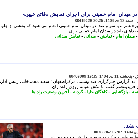
در میدان امام خمینی برای اجرای نمایش «فاتح خیبر»
80419229
بر» همراه با سر و صدا در میدان امام خمینی انجام می شود که بخشی از جلوه
اهای بلند در میدان امام خمینی برای ...
میدان امام
-
نمایش
-
میدانی
-
نمایش میدانی
80409089
- به گزارش خبرگزاری صداوسیما، مرکزاصفهان ؛ سعید محمدخانی رییس اداره
ریدونشهر گفت: با تلاش شبانه روزی راهداران، ...
سه
-
بازگشایی
-
کاهگان علیا
-
گردنه
-
آخرین وضعیت راه ها
 نشد.
80388962
شما به طور خودکار به صفحهٔ اول هدایت خواهید شد.