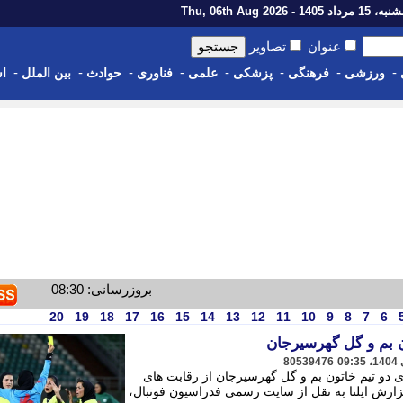
رداد 1405 - Thu, 06th Aug 2026
عنوان
تصاویر
-
-
-
-
-
-
-
-
ورزشی
فرهنگی
پزشکی
علمی
فناوری
حوادث
بین الملل
اس
بروزرسانی: 08:30
20
19
18
17
16
15
14
13
12
11
10
9
8
7
6
ون بم و گل گهرسیرجان
80539476
ی دو تیم خاتون بم و گل گهرسیرجان از رقابت های
زارش ایلنا به نقل از سایت رسمی فدراسیون فوتبال،