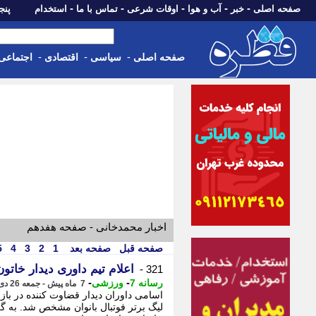
-
-
-
-
-
صفحه اصلی
خبر
آب و هوا
اوقات شرعی
تماس با ما
استخدام
پنجشنبه، 15 م
-
-
-
صفحه اصلی
سیاسی
اقتصادی
اجتماعی
اخبار محمدخانی - صفحه هفدهم
صفحه قبل
صفحه بعد
1
2
3
4
5
اعلام تیم داوری دیدار خات
321 -
-
-
رسانه 7
ورزشی
7 ماه پیش - جمعه 26 دی 1404، 09:35
اسامی داوران دیدار قضاوت کننده در باز
لیگ برتر فوتبال بانوان مشخص شد. به گ