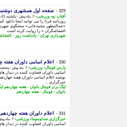
صفحه اول همشهری دوشنبه 22 دی + DF
329 -
-
-
آفتاب نو
ورزشی
7 ماه پیش - یکشنبه 21 دی 1404، 23:51
روزنامه فردا را می توانید اینجا دانلود ک
«عبدالمطهر محمدخانی» سخنگوی شهردار
اغتشاشگران » را روایت کرده است.
شهرداری تهران
-
یادداشت روز
-
اغتشاش
اعلام اسامی داوران هفته چه
330 -
-
-
پارس فوتبال
ورزشی
7 ماه پیش - پنجشنبه 18 دی 1404، 19:22
اسامی داوران قضاوت کننده در دیدار های
نوشته اعلام اسامی داوران هفته چهاردهم ل
خبرگزاری ...
لیگ برتر فوتبال بانوان
-
هفته چهاردهم لی
بانوان
-
فوتبال
-
هفته چهاردهم
اعلام داوران هفته چهاردهم ل
331 -
-
-
خبرگزاری صداوسیما
ورزشی
7 ماه پیش - پنجشنبه 18 دی 1404، 11:05
اسامی داوران قضاوت کننده در دیدار های