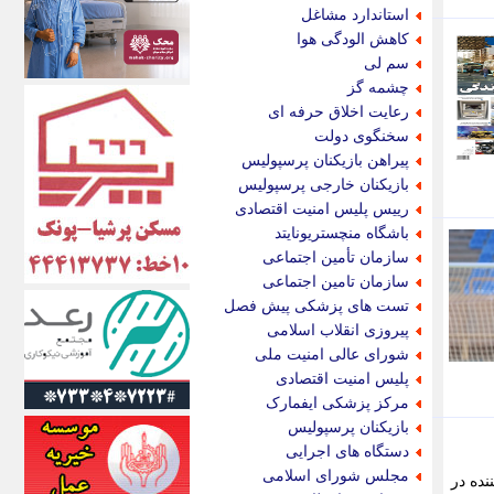
الف
استاندارد مشاغل
انتشار آنلاین
کاهش الودگی هوا
اندیشه قرن
سم لی
اندیشه معاصر
چشمه گز
اندیشه ها
رعایت اخلاق حرفه ای
انرژی پرس
سخنگوی دولت
ای استخدام
پیراهن بازیکنان پرسپولیس
ایتنا
بازیکنان خارجی پرسپولیس
ایراف
رییس پلیس امنیت اقتصادی
ایران آرت
باشگاه منچستریونایتد
ایران آنلاین
سازمان تأمین اجتماعی
ایران زندگی
سازمان تامین اجتماعی
ایران فوری
تست های پزشکی پیش فصل
ایرانی روز
پیروزی انقلاب اسلامی
ایرانیتال
شورای عالی امنیت ملی
ایرنا
پلیس امنیت اقتصادی
ایسکانیوز
مرکز پزشکی ایفمارک
ایسنا
بازیکنان پرسپولیس
ایکنا
دستگاه های اجرایی
ایلنا
مجلس شورای اسلامی
نده در
اینتیتر