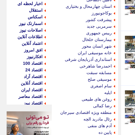
اخبار لحظه ای
استان چهارمحال و بختیاری
استقلال
بوکاجونیورز
اسکناس
پیشرفت کشور
اسمارتک نیوز
سرمربی جدید
اصلاحات نیوز
رییس جمهوری
اطلاعات آنلاین
بیمارستان خلخال
اعتماد آنلاین
شهر انسان محور
افق امروز
خانه موسیقی ایران
افکارنیوز
استانداری آذربایجان شرقی
اقتصاد 100
احمدرضا شاهرخی
اقتصاد 24
مسابقه سبقت
اقتصاد آزاد
موسیقی صلح
اقتصاد آنلاین
سام اصغری
اقتصاد ایران
ایلیه
اقتصاد معاصر
روغن های طبیعی
اقتصاد نیوز
رضا کمالی
اکو ایران
منطقه ویژه اقتصادی سیرجان
اکوفارس
رئال مادرید الچه
اکونگار
آدم های منفی
اکونیوز
پایین ده