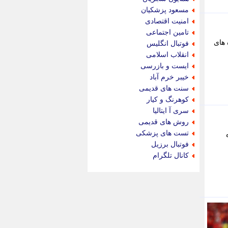
پیام نفت
مسعود پزشکیان
تابناک
امنیت اقتصادی
تازه نیوز
تامین اجتماعی
تبیان
 های
فوتبال انگلیس
تجارت نیوز
انقلاب اسلامی
تحریریه
ایست و بازرسی
ترابر نیوز
خیبر خرم آباد
ترفندباز
سنت های قدیمی
تریبون اقتصاد
کوهرنگ و کیار
تسنیم نیوز
سری آ ایتالیا
تک ناک
روش های قدیمی
تکراتو
تست های پزشکی
توریسم آنلاین
فوتبال برزیل
تولید نیوز
کانال تلگرام
تیتر فوری
تیکنا
جاب ویژن
جار نیوز
جالبتر
جام جم