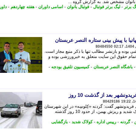
ل بانوان مشخص شد. به گزارش گروه ...
گ برتر
-
لیگ برتر فوتبال
-
فوتبال بانوان
-
اسامی داوران
-
هفته چهاردهم
-
داور
نیا با پیش بینی ستاره النصر عربستان
80484550
 بوده و بازنشر مطالب تنها با ذکر منبع مجاز است.
2017-2 khabarvarzeshi.com... تمام حقوق این سایت متعلق به خبرورزشی بوده و
باشگاه النصر عربستان
-
کمیسیون تلفیق بودجه
-
دونشهر بعد از گذشت 10 روز
80429186
 فریدونشهر گفت: گردنه «کِلوسِه» در این شهرستان
که به دلیل بارش های سنگین برف، کولاک شدید و ریزش بهمن، از حدود 10 روز گذشته
-
گردنه
-
رییس اداره
-
کولاک شدید
-
بازگشایی