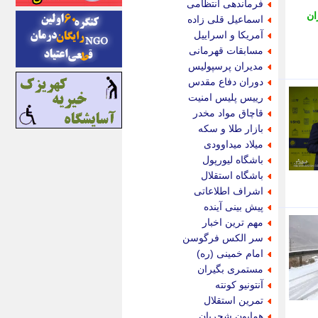
فرماندهی انتظامی
ایونا نیوز
ان
اسماعیل قلی زاده
بازتاب آنلاین
آمریکا و اسراییل
باشگاه خبرنگاران
مسابقات قهرمانی
باغستان نیوز
مدیران پرسپولیس
بامبوک
دوران دفاع مقدس
ببین و بخون
رییس پلیس امنیت
بدینسان
قاچاق مواد مخدر
بنکر
بازار طلا و سکه
بیت ران
میلاد میداوودی
پارس فوتبال
باشگاه لیورپول
پارسینه
باشگاه استقلال
پارسینه پلاس
اشراف اطلاعاتی
پاز آنلاین
پیش بینی آینده
پاس گل
مهم ترین اخبار
پانا
سر الکس فرگوسن
پرتو نیوز
امام خمینی (ره)
پرسون
مستمری بگیران
پنجره نیوز
آنتونیو کونته
پویامگ
تمرین استقلال
پویه آنلاین
همایون شجریان