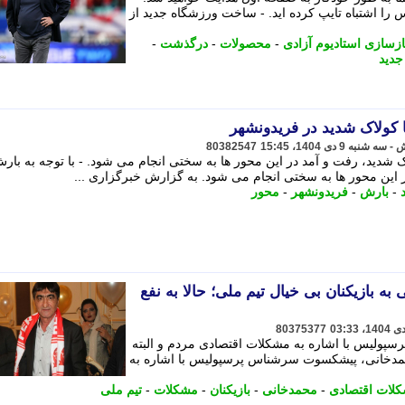
س را اشتباه تایپ کرده اید. - ساخت ورزشگاه جدید از
ازسازی استادیوم آزادی
-
محصولات
-
درگذشت
-
دید
 کولاک شدید در فریدونشهر
80382547
ک شدید، رفت و آمد در این محور ها به سختی انجام می شود. - با توجه به با
 این محور ها به سختی انجام می شود. به گزارش خبرگزاری ...
-
بارش
-
فریدونشهر
-
محور
به بازیکنان بی خیال تیم ملی؛ حالا به نفع
80375377
ولیس با اشاره به مشکلات اقتصادی مردم و البته
مدخانی، پیشکسوت سرشناس پرسپولیس با اشاره به
لات اقتصادی
-
محمدخانی
-
بازیکنان
-
مشکلات
-
تیم ملی