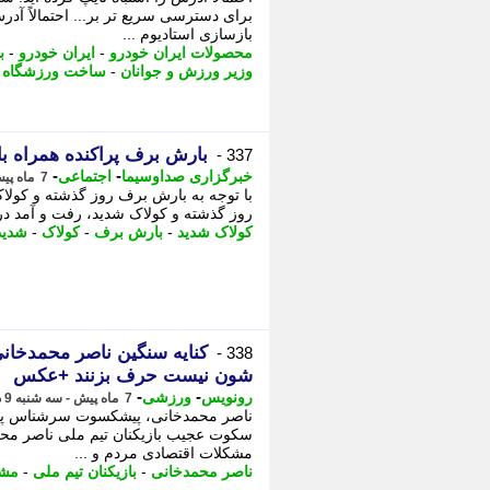
برای دسترسی سریع تر بر... احتمالاً آدر
بازسازی استادیوم ...
محصولات ایران خودرو
-
ایران خودرو
-
ب
وزیر ورزش و جوانان
-
ساخت ورزشگاه ج
بارش برف پراکنده همراه با
337 -
-
-
خبرگزاری صداوسیما
اجتماعی
7 ماه پیش - سه شنبه 9 دی 1404، 15:45
با توجه به بارش برف روز گذشته و کولا
روز گذشته و کولاک شدید، رفت و آمد در
کولاک شدید
-
بارش برف
-
کولاک
-
شدید
کنایه سنگین ناصر محمدخانی 
338 -
شون نیست حرف بزنند +عکس
-
-
رونویس
ورزشی
7 ماه پیش - سه شنبه 9 دی 1404، 03:33
ناصر محمدخانی، پیشکسوت سرشناس پرسپ
سکوت عجیب بازیکنان تیم ملی ناصر مح
مشکلات اقتصادی مردم و ...
ناصر محمدخانی
-
بازیکنان تیم ملی
-
مشک