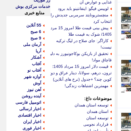
رز موزیک
غذایی و عوارض آن
خدمات مرکزی بوش
لوییس فیگو: اینفانتینو باید برود
منابع خبری
منچستریونایتد سرمربی جدیدش را
انتخاب کرد
55 آنلاین
پیش بینی قیمت طلا امروز 15 مرداد
6 صبح
1405/ شوک به قیمت طلا
9 صبح
کاراگر: جای صلاح در لیگ ترکیه
آرمان ملی
نیست!
آریا
تحقیق از بازیکن بوکاجونیورز به دلیل
آشکار
قاچاق مواد!
آفتاب
قیمت دلار امروز 15 مرداد 1405؛
آفتاب نو
ترون، درهم، سولانا، دینار عراق و دوج
آوازه شهر
کوین چند؟ +جدول (نرخ های آنلاین)
آوش
مهمترین اشتباهات زندگی!
آهن نیوز
آینده روشن
موضوعات داغ:
اتومبیل فارسی
توسعه استان همدان
اخبار ارسالی
استان همدان
اخبار اقتصادی
توسعه استان
اخبار ایران
قرارداد نجومی
اخبار فوری
تأمین اجتماعی