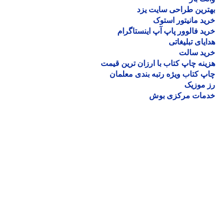
رین طراحی سایت یزد
د مانیتور استوک
د فالوور پاپ آپ اینستاگرام
یای تبلیغاتی
ید سالت
نه چاپ کتاب با ارزان ترین قیمت
 کتاب ویژه رتبه بندی معلمان
موزیک
مات مرکزی بوش