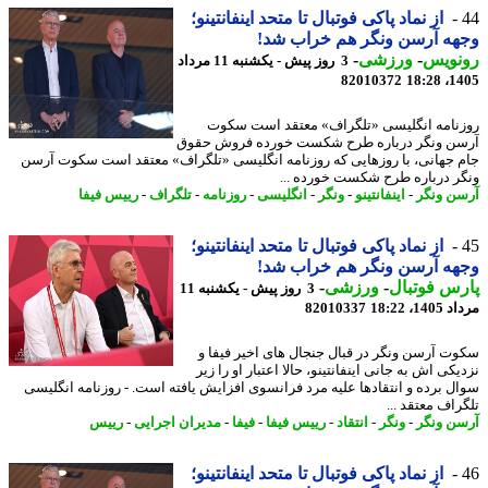
از نماد پاکی فوتبال تا متحد اینفانتینو؛
ه آرسن ونگر هم خراب شد!
نویس
-
ورزشی
-
3 روز پیش - یکشنبه 11 مرداد
82010372
1405
نامه انگلیسی «تلگراف» معتقد است سکوت
ن ونگر درباره طرح شکست خورده فروش حقوق
 جهانی، با روزهایی که روزنامه انگلیسی «تلگراف» معتقد است سکوت آرسن
ر درباره طرح شکست خورده ...
ن ونگر
-
اینفانتینو
-
ونگر
-
انگلیسی
-
روزنامه
-
تلگراف
-
رییس فیفا
از نماد پاکی فوتبال تا متحد اینفانتینو؛
ه آرسن ونگر هم خراب شد!
س فوتبال
-
ورزشی
-
3 روز پیش - یکشنبه 11
1، 18:22
82010337
ت آرسن ونگر در قبال جنجال های اخیر فیفا و
کی اش به جانی اینفانتینو، حالا اعتبار او را زیر
ل برده و انتقادها علیه مرد فرانسوی افزایش یافته است. - روزنامه انگلیسی
اف معتقد ...
ن ونگر
-
ونگر
-
انتقاد
-
رییس فیفا
-
فیفا
-
مدیران اجرایی
-
رییس
از نماد پاکی فوتبال تا متحد اینفانتینو؛