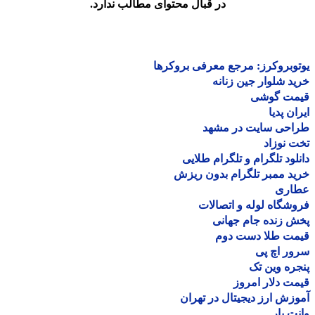
در قبال محتوای مطالب ندارد.
وبروکرز: مرجع معرفی بروکرها
د شلوار جین زنانه
مت گوشی
ان پدیا
احی سایت در مشهد
 نوزاد
لود تلگرام و تلگرام طلایی
د ممبر تلگرام بدون ریزش
اری
شگاه لوله و اتصالات
 زنده جام جهانی
مت طلا دست دوم
ر اچ پی
ره وین تک
ت دلار امروز
زش ارز دیجیتال در تهران
ت بار