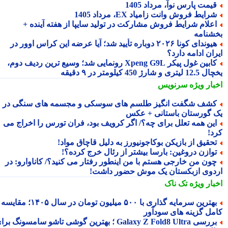
یمت پارس نوآ، مرداد 1405
رایط فروش وانت زامیاد EX، مرداد 1405
علام شرایط فروش مشارکت در تولید سایپا از هفته آینده +
شنامه
هیوندای کونا ۲۰۲۶ دوباره تأیید شد؛ آیا عرضه این کراس اوور در
ان ادامه دارد؟
کابین غول پیکر Xpeng G9L رونمایی شد؛ وسیع ترین ردیف دوم،
ری و شارژ 450 کیلومتر در ۹ دقیقه
بار ویژه
سرنویس
شف شگفت انگیز طلسم های سوسکی و مجسمه های سنگی در
 گورستان باستانی + عکس
ین همه تعلل برای چه؟/ اگر کرویف بود، فران تورس را اخراج می
د!
حقیق از بازیکن بوکاجونیورز به دلیل قاچاق مواد!
وازن دروغین: بارسا بیشتر از رئال خرج کرده؟!
ون من خارجی هستم با من اینطور رفتار می کنید؟/ کاناوارو: در
دوی ازبکستان یک موش حضور داشت!
بار ویژه
تک ناک
بهترین سرمایه گذاری با ۵۰۰ میلیون تومان در سال ۱۴۰۵؛ مقایسه
مل گزینه های سودآور
بررسی Galaxy Z Fold8 Ultra ؛ بهترین گوشی تاشو سامسونگ برای