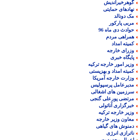
وهرخیراندیش
هادهای حمایتی
ک دونالد
ربی پارکور
وادث دی ماه 96
مراهی مردم
میته امداد
زرای خارجه
ایگاه خبری
زیر امور خارجه ترکیه
میته امداد و بهزیستی
زارت خارجه آمریکا
دیرعامل پرسپولیس
رزمین های اشغالی
رتضی پورعلی گنجی
برگزاری آناتولی
زیر خارجه ترکیه
عاون وزیر خارجه
منوش های گیاهی
اترازی انرژی
عمال محدودیت