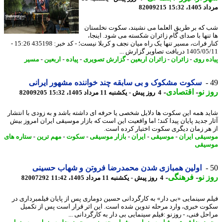
1، 15:32
82009215
که بر طریق العلما می نشیند، سکوت نخلستان
تنها با صدای گام زائران شکسته می شود. اینجا،
کنار فرات، مسیر تنها یک راه میان نجف و کربلا نیست؛ - کد خبر: 435198 15:26 -
1 دریافت تصاویر گزارش ...
ده روی
-
زائران
-
زائران اربعین
-
گزارش تصویری
-
پیاده
-
اربعین
-
مسیر
سکوت مشکوک و بی سابقه چند خواننده مشهور ایرانی
 نو
-
اقتصادی
-
4 روز پیش - یکشنبه 11 مرداد 1405، 15:32
82009205
د همه این سکوت ها دلایل شخصی یا حرفه ای داشته باشد و به زودی با انتشار
ر جدید پایان پیدا کند؛ اما واقعیت این است که بازار موسیقی ایران امروز بیش
هر زمان دیگری سکوت اختیار کرده است.
یقی ایران
-
موسیقی
-
ایران
-
بازار موسیقی
-
سکوت
-
مهم ترین
-
ستاره های
یقی
اولین همبازی شدن محمدرضا فروتن و شهاب حسینی
 نو
-
فرهنگی
-
4 روز پیش - یکشنبه 11 مرداد 1405، 11:42
82007292
م سینمایی «بی دار» به کارگردانی حسین دوماری پس از پایان فیلمبرداری در
ت خبری، وارد مرحله تدوین شده است. این اثر قرار است پس از تکمیل
حل فنی، - روزنو :فیلم سینمایی بی دار به کارگردانی ...