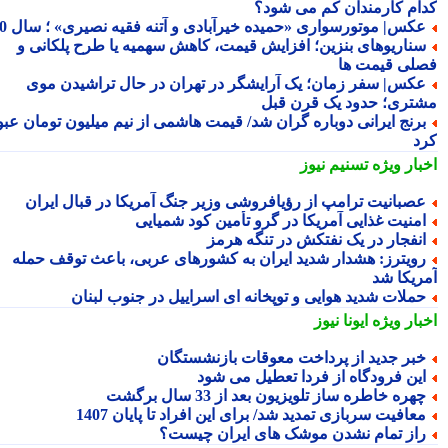
ام کارمندان کم می شود؟
کس| موتورسواری «حمیده خیرآبادی و آتنه فقیه نصیری» ؛ سال 70
ناریوهای بنزین؛ افزایش قیمت، کاهش سهمیه یا طرح پلکانی و
لی قیمت ها
کس| سفر زمان؛ یک آرایشگر در تهران در حال تراشیدن موی
تری؛ حدود یک قرن قبل
رنج ایرانی دوباره گران شد/ قیمت هاشمی از نیم میلیون تومان عبور
د
بار ویژه
تسنیم نیوز
صبانیت ترامپ از رؤیافروشی وزیر جنگ آمریکا در قبال ایران
منیت غذایی آمریکا در گرو تأمین کود شمیایی
نفجار در یک نفتکش در تنگه هرمز
ویترز: هشدار شدید ایران به کشورهای عربی، باعث توقف حمله
ریکا شد
ملات شدید هوایی و توپخانه ای اسراییل در جنوب لبنان
بار ویژه
ایونا نیوز
بر جدید از پرداخت معوقات بازنشستگان
ین فرودگاه از فردا تعطیل می شود
هره خاطره ساز تلویزیون بعد از 33 سال برگشت
عافیت سربازی تمدید شد/ برای این افراد تا پایان 1407
از تمام نشدن موشک های ایران چیست؟