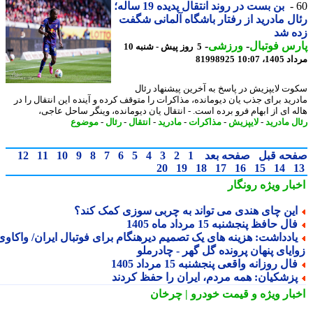
بن بست در روند انتقال پدیده 19 ساله؛
ل مادرید از رفتار باشگاه آلمانی شگفت
ه شد
س فوتبال
-
ورزشی
-
5 روز پیش - شنبه 10
1، 10:07
81998925
ت لایپزیش در پاسخ به آخرین پیشنهاد رئال
رید برای جذب یان دیومانده، مذاکرات را متوقف کرده و آینده این انتقال را در
ه ای از ابهام فرو برده است. - انتقال یان دیومانده، وینگر ساحل عاجی،
ل مادرید
-
لایپزیش
-
مذاکرات
-
مادرید
-
انتقال
-
رئال
-
موضوع
حه قبل
صفحه بعد
1
2
3
4
5
6
7
8
9
10
11
12
20
19
18
17
16
15
14
بار ویژه
رونگار
ین چای هندی می تواند به چربی سوزی کمک کند؟
ال حافظ پنجشنبه 15 مرداد ماه 1405
ادداشت: هزینه های یک تصمیم دیرهنگام برای فوتبال ایران/ واکاوی
ایای پنهان پرونده گل گهر - چادرملو
ال روزانه واقعی پنجشنبه 15 مرداد 1405
زشکیان: همه مردم، ایران را حفظ کردند
بار ویژه
و قیمت خودرو | چرخان