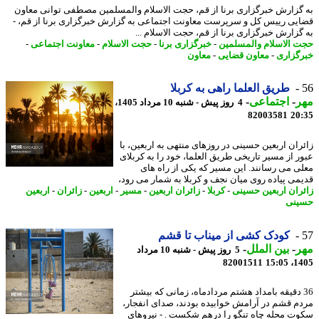
گزارش خبرگزاری برنا از قم، حجت الاسلام والمسلمین مصطفی توانی معاون
یی رییس کل و سرپرست معاونت اجتماعی به گزارش خبرگزاری برنا از قم، -
گزارش خبرگزاری برنا از قم، حجت الاسلام ...
 الاسلام والمسلمین
-
خبرگزاری برنا
-
حجت الاسلام
-
معاونت اجتماعی
-
گزاری
-
معاون قضایی
-
معاون
طریق العلما راهی به کربلا
ر
-
اجتماعی
-
4 روز پیش - شنبه 10 مرداد 1405،
82003581
20
ران اربعین حسینی در روزهای منتهی به اربعین، با
ر از مسیر تاریخی طریق العلما، خود را به کربلای
ی می رسانند. این مسیر که یکی از راه های
می پیاده روی میان نجف و کربلا به شمار می رود،
ران اربعین حسینی
-
کربلا
-
زائران اربعین
-
مسیر
-
اربعین
-
زائران
-
اربعین
نی
کودک کشی از میناب تا قشم
ر
-
بین الملل
-
5 روز پیش - شنبه 10 مرداد
82001511
1405
3 دقیقه بامداد هشتم مردادماه، زمانی که بیشتر
م قشم در آرامش خوابیده بودند، صدای انفجار،
ت محله چاه تنگو را درهم شکست . - نیروهای