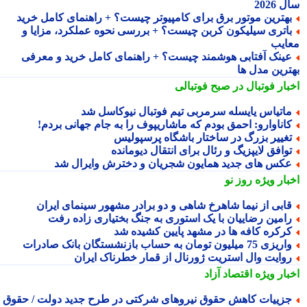
2026
هترین موتور برق برای کامپیوتر چیست؟ + راهنمای کامل خرید
اتری سیلیکون کربن چیست؟ + بررسی نحوه عملکرد، مزایا و
ایب
ینک آفتابی هوشمند چیست؟ + راهنمای کامل خرید و معرفی
ترین مدل ها
بار فوتبال در صبح فوتبالی
اتیاس یایسله سرمربی تیم فوتبال نیوکاسل شد
اناوارو: احمق بودم که ماشاریپوف را به جام جهانی بردم!
غییر بزرگ در ساختار باشگاه پرسپولیس
وافق لایپزیگ و رئال برای انتقال دیومانده
کس های جدید همایون شجریان و دخترش وایرال شد
بار ویژه
روز نو
ابی از نیما شاهرخ شاهی و دو برادر مشهور سینمای ایران
امین رضاییان با یک استوری به جنگ بختیاری زاده رفت
رکره کافه ها در مشهد پایین کشیده شد
یزی 75 میلیون تومان به حساب بازنشستگان بانک صادرات
وایت وال استریت ژورنال از قمار خطرناک ایران
بار ویژه
اقتصاد آزاد
زییات کاهش حقوق نیروهای شرکتی در طرح جدید دولت / حقوق