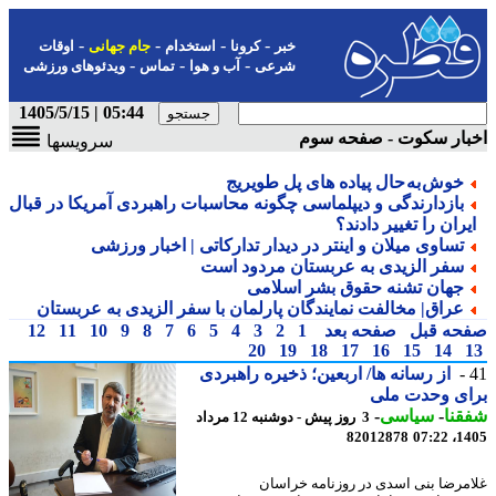
-
-
-
-
خبر
کرونا
استخدام
جام جهانی
اوقات
-
-
-
شرعی
آب و هوا
تماس
ویدئوهای ورزشی
05:44 | 1405/5/15
بار سکوت - صفحه سوم
سرویسها
خوش به حال پیاده های پل طویریج
بازدارندگی و دیپلماسی چگونه محاسبات راهبردی آمریکا در قبال
یران را تغییر دادند؟
تساوی میلان و اینتر در دیدار تدارکاتی | اخبار ورزشی
سفر الزیدی به عربستان مردود است
جهان تشنه حقوق بشر اسلامی
عراق| مخالفت نمایندگان پارلمان با سفر الزیدی به عربستان
حه قبل
صفحه بعد
1
2
3
4
5
6
7
8
9
10
11
12
20
19
18
17
16
15
14
از رسانه ها/ اربعین؛ ذخیره راهبردی
ای وحدت ملی
نا
-
سیاسی
-
3 روز پیش - دوشنبه 12 مرداد
82012878
1405
مرضا بنی اسدی در روزنامه خراسان