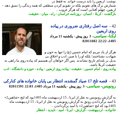
ت: اربعین را باید درست خواند. نه فقط در
رش برگ های تقویم بلکه در تقویم کردن منطقی که همه زندگی را نسق دهد. -
عین، چهلمِ آفتابی است که هرگز غروب ...
گشت
-
کربلا
-
انسان
-
روزنامه خراسان
-
راه
-
میان
-
حقیقت
سه اصل رفتاری ضروری در پیاده
 اربعین
نا
-
سیاسی
-
3 روز پیش - یکشنبه 11 مرداد
82011682
1405
 از یاد نبریم که امام حسین (ع) را تنها به خون و
دت نشناختند؛ بلکه او را با صبر، ادب و اخلاق بی
ل بر بلندای تاریخ نشاندند. پس اگر خواهان آن هستیم که پیاده روی ما راهی به
قت کربلا باشد،
ده روی
-
امام حسین
-
حقیقت
-
پیاده روی اربعین
-
پیاده
-
حوزه و دانشگاه
-
ادب
قصه تلخ 17 صیاد گمشده، انتظار بی پایان خانواده های کنارکی
نویس
-
سیاسی
-
3 روز پیش - یکشنبه 11 مرداد 1405، 22:03
82011591
به گزارش رونویس به نقل از ایرنا ، 15 اردیبهشت ماه 1405بود که لنج «شاهین2»
با امید برگرداندن رونق به گزارش رونویس به نقل از ایرنا ، 15 اردیبهشت ماه
 امید برگرداندن ...
واده
-
اردیبهشت
-
گزارش
-
ایرنا
-
امید
-
ناپدید
-
انتظار