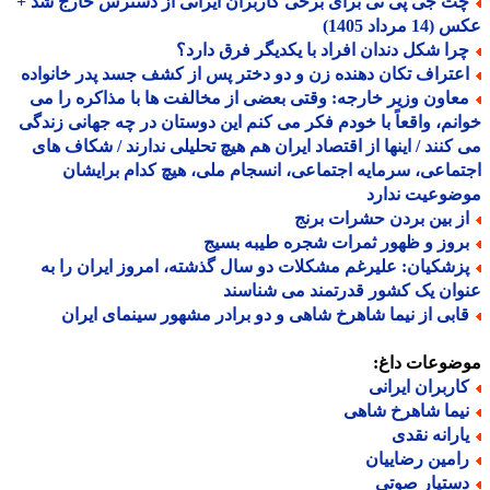
ت جی پی تی برای برخی کاربران ایرانی از دسترس خارج شد +
 مرداد 1405)
را شکل دندان افراد با یکدیگر فرق دارد؟
عتراف تکان دهنده زن و دو دختر پس از کشف جسد پدر خانواده
عاون وزیر خارجه: وقتی بعضی از مخالفت ها با مذاکره را می
نم، واقعاً با خودم فکر می کنم این دوستان در چه جهانی زندگی
کنند / اینها از اقتصاد ایران هم هیچ تحلیلی ندارند / شکاف های
ماعی، سرمایه اجتماعی، انسجام ملی، هیچ کدام برایشان
ضوعیت ندارد
ز بین بردن حشرات برنج
روز و ظهور ثمرات شجره طیبه بسیج
زشکیان: علیرغم مشکلات دو سال گذشته، امروز ایران را به
ان یک کشور قدرتمند می شناسند
ابی از نیما شاهرخ شاهی و دو برادر مشهور سینمای ایران
ضوعات داغ:
اربران ایرانی
یما شاهرخ شاهی
ارانه نقدی
امین رضاییان
ستیار صوتی