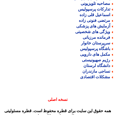
صاحبه تلویزیونی
دارکات پرسپولیس
سماعیل قلی زاده
رتضی فنونی زاده
زمایش های پزشکی
یژگی های شخصیتی
رمانده مرزبانی
رپرستان خانوار
اشگاه پرسپولیس
کمل های دارویی
ژیم صهیونیستی
انشگاه لرستان
ساجی مازندران
شکلات اقتصادی
نسخه اصلی
مه حقوق این سایت برای قطره محفوظ است. قطره مسئولیتی