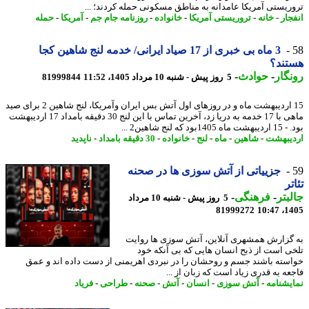
ریستی آمریکا عامدانه به مناطق مسکونی حمله کردند؛ ...
جار
-
خانه
-
تروریستی آمریکا
-
خانواده
-
روزنامه جام جم
-
آمریکا
-
حمله
3 ماه بی خبری از 17 صیاد ایرانی/ خدمه لنج شاهین کجا
تند؟
گار
-
حوادث
-
5 روز پیش - شنبه 10 مرداد 1405، 11:52
81999844
15 اردیبهشت ماه و در روزهای اول آتش بس ایران وآمریکا، لنج شاهین 2 برای صید
ماهی با 17 خدمه به دریا زد، آخرین تماس با این لنج 30 دقیقه بامداد 17 اردیبهشت
1بود که لنج شاهین2 ...
یبهشت
-
شاهین
-
ماه
-
لنج
-
خانواده
-
30 دقیقه بامداد
-
ناپدید
جزییاتی از آتش سوزی ها در صحنه
تر
بتر
-
فرهنگی
-
5 روز پیش - شنبه 10 مرداد
81999272
1405
گزارش همشهری آنلاین، آتش سوزی ها روایت
ی است از ذبح انسان هایی که بی آنکه خود
سته باشند جسم و روحشان را در نبردی اهریمنی از دست داده اند و عمق
عه به قدری زیاد است که زبان از ...
یشنامه
-
آتش سوزی
-
انسان
-
آتش
-
صحنه
-
طراحی
-
فریاد