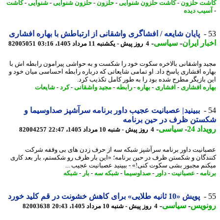
ت حلزون
-
کاشت حلزون شنوایی
-
حلزون
-
حلزون شنوایی
-
شنوایی
-
کاشت
یب دیده
پایان شایعه / افشاگری واشقانی از ارتباطش با بهاره افشاری
ار ایران
-
سیاسی
-
4 روز پیش - یکشنبه 11 مرداد 1405، 03:16
82005051
د واشقانی بالاخره سکوت خود را شکست و به حواشی پیرامون رابطه اش با
ره افشاری پاسخ داد. او تمامی شایعاتی که درباره رابطه احساسی میان خود و
 بازیگر مطرح شده بود را به طور کامل تکذیب کرد.
ره افشاری
-
افشاری
-
بهاره
-
رابطه
-
مجید واشقانی
-
کرد
-
شایعات
ببینید| عصبانیت عجیب داور برنامه سرآشپز صداوسیما و
ستن ظرف در حین برنامه
اد 24
-
سیاسی
-
4 روز پیش - شنبه 10 مرداد 1405، 22:47
82004257
انیت داور برنامه سرآشپز شبکه سه از حرف زدن های بی وقفه شرکت
دگان و شکستن ظرف در حین برنامه؛ «این بار ظرف رو شکستم، بار بعد کاری
نم مجبور بشی سکوت کنی!» - ببینید عصبانیت عجیب ...
امه
-
عصبانیت
-
داور
-
صداوسیما
-
شبکه سه
-
بار
-
شبکه
پویش «10 ثانیه طلایی» برای کاهش خشونت در قم کلید خورد
نویس
-
سیاسی
-
4 روز پیش - شنبه 10 مرداد 1405، 20:43
82003638