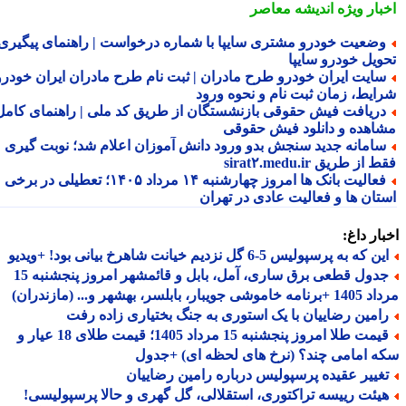
بار ویژه
اندیشه معاصر
ضعیت خودرو مشتری سایپا با شماره درخواست | راهنمای پیگیری
ویل خودرو سایپا
ایت ایران خودرو طرح مادران | ثبت نام طرح مادران ایران خودرو،
ایط، زمان ثبت نام و نحوه ورود
ریافت فیش حقوقی بازنشستگان از طریق کد ملی | راهنمای کامل
اهده و دانلود فیش حقوقی
امانه جدید سنجش بدو ورود دانش آموزان اعلام شد؛ نوبت گیری
از طریق sirat۲.medu.ir
فعالیت بانک ها امروز چهارشنبه ۱۴ مرداد ۱۴۰۵؛ تعطیلی در برخی
تان ها و فعالیت عادی در تهران
ار داغ:
 که به پرسپولیس 5-6 گل نزدیم خیانت شاهرخ بیانی بود! +ویدیو
جدول قطعی برق ساری، آمل، بابل و قائمشهر امروز پنجشنبه 15
جویبار، بابلسر، بهشهر و... (مازندران)
امین رضاییان با یک استوری به جنگ بختیاری زاده رفت
قیمت طلا امروز پنجشنبه 15 مرداد 1405؛ قیمت طلای 18 عیار و
 امامی چند؟ (نرخ های لحظه ای) +جدول
غییر عقیده پرسپولیس درباره رامین رضاییان
یئت رییسه تراکتوری، استقلالی، گل گهری و حالا پرسپولیسی!