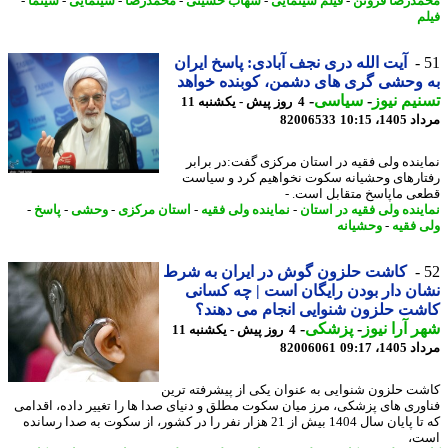
درضا فروتن
-
فیلم سینمایی
-
شهاب حسینی
-
محمدرضا
-
سینمایی
-
سینما
-
م
آیت الله دری نجف آبادی: پاسخ ایران
وحشی گری های دشمن، کوبنده خواهد
یم نیوز
-
سیاسی
-
4 روز پیش - یکشنبه 11
1، 10:15
82006533
ینده ولی فقیه در استان مرکزی گفت:در برابر
ارهای وحشیانه سکوت نخواهیم کرد و سیاست
ی ماپاسخ متقابل است. -
ینده ولی فقیه در استان
-
نماینده ولی فقیه
-
استان مرکزی
-
وحشی
-
پاسخ
-
 فقیه
-
وحشیانه
کاشت حلزون گوش در ایران به شرط
ن دار بودن رایگان است | چه کسانی
ت حلزون شنوایی انجام می دهند؟
 آرا نیوز
-
پزشکی
-
4 روز پیش - یکشنبه 11
1، 09:17
82006061
ت حلزون شنوایی به عنوان یکی از پیشرفته ترین
وری های پزشکی، مرز میان سکوت مطلق و دنیای صدا ها را تغییر داده، اقدامی
که تا پایان سال 1404 بیش از 21 هزار نفر را در کشور، از سکوت به صدا رسانده
ت،