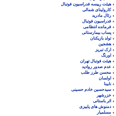
یئت رییسه فدراسیون فوتبال
ارولینای شمالی
ئال مادرید
دراسیون فوتبال
رمانده انتظامی
ساب بیمارستانی
ولد بازیکنان
شجین
رک تبریز
ورنگ
یئت فوتبال تهران
دم صدور روادید
حسن طرز طلب
ولسان
بینا
یدحسین خادم حسینی
زرشهر
ثر باستانی
منوش های پاییزی
سلمیار