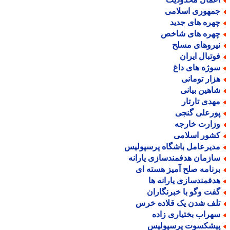
مهوری اسلامی
هره های جدید
هره های شاخص
یروهای مسلح
وتبال ایران
وژه های داغ
زار تومانی
اهین بیانی
هدی تارتار
ورعلی گنجی
زارت خارجه
شور اسلامی
دیرعامل باشگاه پرسپولیس
ازمان هدفمندسازی یارانه
رنامه صلح آمیز هسته ای
دفمندسازی یارانه ها
فت وگو با خبرنگاران
لف شدن یک قلاده خرس
هراب بختیاری زاده
یشکسوت پرسپولیس