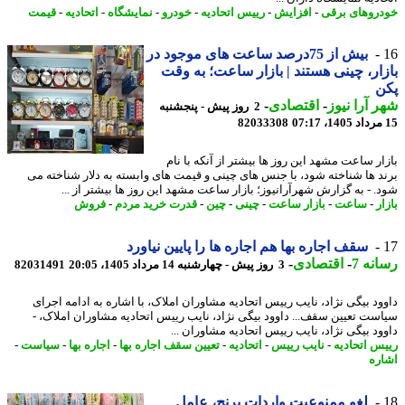
روهای برقی
-
افزایش
-
رییس اتحادیه
-
خودرو
-
نمایشگاه
-
اتحادیه
-
قیمت
بیش از 75درصد ساعت های موجود در
ار، چینی هستند | بازار ساعت؛ به وقت
ن
 آرا نیوز
-
اقتصادی
-
2 روز پیش - پنجشنبه
82033308
ار ساعت مشهد این روز ها بیشتر از آنکه با نام
د ها شناخته شود، با جنس های چینی و قیمت های وابسته به دلار شناخته می
. - به گزارش شهرآرانیوز؛ بازار ساعت مشهد این روز ها بیشتر از ...
ر
-
ساعت
-
بازار ساعت
-
چینی
-
چین
-
قدرت خرید مردم
-
فروش
سقف اجاره بها هم اجاره ها را پایین نیاورد
نه 7
-
اقتصادی
-
3 روز پیش - چهارشنبه 14 مرداد 1405، 20:05
82031491
ود بیگی نژاد، نایب رییس اتحادیه مشاوران املاک، با اشاره به ادامه اجرای
ست تعیین سقف... داوود بیگی نژاد، نایب رییس اتحادیه مشاوران املاک، -
ود بیگی نژاد، نایب رییس اتحادیه مشاوران ...
س اتحادیه
-
نایب رییس
-
اتحادیه
-
تعیین سقف اجاره بها
-
اجاره بها
-
سیاست
-
ره
لغو ممنوعیت واردات برنج، عامل