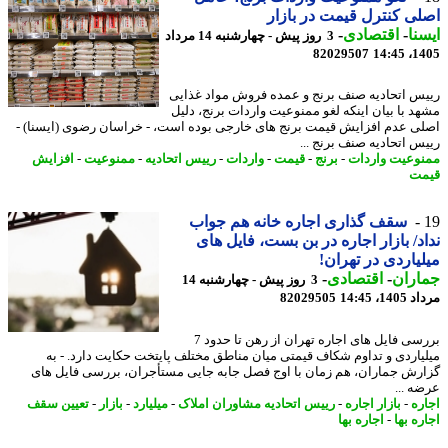
ی کنترل قیمت در بازار
نا
-
اقتصادی
-
3 روز پیش - چهارشنبه 14 مرداد
82029507
1405
س اتحادیه صنف برنج و عمده فروش مواد غذایی
د با بیان اینکه لغو ممنوعیت واردات برنج، دلیل
ی عدم افزایش قیمت برنج های خارجی بوده است، - خراسان رضوی (ایسنا) -
س اتحادیه صنف برنج ...
وعیت واردات
-
برنج
-
قیمت
-
واردات
-
رییس اتحادیه
-
ممنوعیت
-
افزایش
ت
سقف گذاری اجاره خانه هم جواب
د/ بازار اجاره در بن بست، فایل های
یاردی در تهران!
اران
-
اقتصادی
-
3 روز پیش - چهارشنبه 14
1، 14:45
82029505
بررسی فایل های اجاره تهران از رهن تا حدود 7
یاردی و تداوم شکاف قیمتی میان مناطق مختلف پایتخت حکایت دارد. - به
رش جماران، هم زمان با اوج فصل جابه جایی مستأجران، بررسی فایل های
ه ...
ره
-
بازار اجاره
-
رییس اتحادیه مشاوران املاک
-
میلیارد
-
بازار
-
تعیین سقف
ه بها
-
اجاره بها