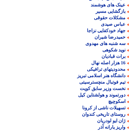
ینک های هوشمند
ازگشایی مسیر
شکلات حقوقی
باس صیدی
هاد خودکفایی نزاجا
میدرضا شیران
ه شنبه های مهدوی
وید شکوهی
رات قبادیان
ر اصله نهال
حدودیتهای ترافیکی
انشگاه هنر اسلامی تبریز
یم فوتبال منچسترسیتی
خست وزیر سابق کویت
ورتموند و هولشتاین کیل
سکوچیچ
سهیلات ناشی از کرونا
وستای تاریخی کندوان
ان ایو لودریان
اریز یارانه آذر