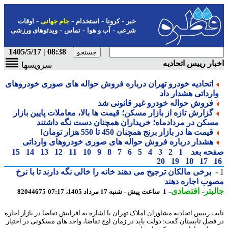
-
-
-
-
خبر
کرونا
استخدام
جام جهانی
اوقات
-
-
-
شرعی
آب و هوا
تماس
ویدئوهای ورزشی
08:38 | 1405/5/17
ار رییس اتحادیه
سرویسها
اتحادیه خودرو تهران درباره فروش حواله های صوری خودروهای
ارداتی هشدار داد
فروش حواله خودرو غیر قانونی شد
گزارش تازه از بازار مسکن؛ قیمت ها بالا، معاملات پایین بازار
سکن در مردادماه؛ خریداران همچنان دست نگه داشتند
قیمت ها در بازار برنج همچنان 450 تا 550 هزار تومان!
هشدار درباره فروش حواله های صوری خودروهای وارداتی
حه بعد
1
2
3
4
5
6
7
8
9
10
11
12
13
14
15
20
19
18
17
برخی مالکان ترجیح می دهند خانه را خالی نگه دارند تا با نرخ
ب اجاره دهند
بتر
-
اقتصادی
-
1 ساعت پیش - شنبه 17 مرداد 1405، 07:17
82044675
ب رییس اتحادیه مشاوران املاک تهران با اشاره به افزایش تقاضا در بازار اجاره
فصل تابستان گفت: دولت باید در زمان اوج تقاضا، واحد های مسکونی در اختیار