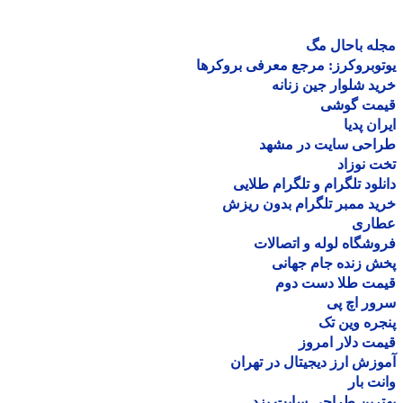
ه باحال مگ
وبروکرز: مرجع معرفی بروکرها
د شلوار جین زنانه
مت گوشی
ان پدیا
احی سایت در مشهد
 نوزاد
لود تلگرام و تلگرام طلایی
د ممبر تلگرام بدون ریزش
اری
شگاه لوله و اتصالات
 زنده جام جهانی
مت طلا دست دوم
ر اچ پی
ره وین تک
ت دلار امروز
زش ارز دیجیتال در تهران
ت بار
رین طراحی سایت یزد