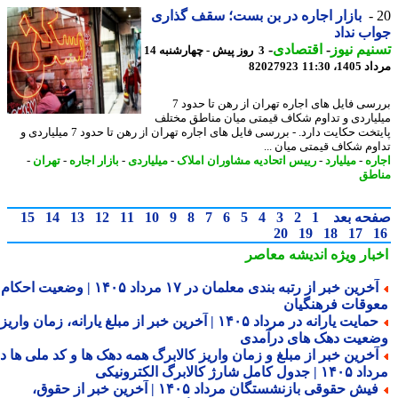
بازار اجاره در بن بست؛ سقف گذاری
ب نداد
یم نیوز
-
اقتصادی
-
3 روز پیش - چهارشنبه 14
1، 11:30
82027923
بررسی فایل های اجاره تهران از رهن تا حدود 7
یاردی و تداوم شکاف قیمتی میان مناطق مختلف
پایتخت حکایت دارد. - بررسی فایل های اجاره تهران از رهن تا حدود 7 میلیاردی و
وم شکاف قیمتی میان ...
ره
-
میلیارد
-
رییس اتحادیه مشاوران املاک
-
میلیاردی
-
بازار اجاره
-
تهران
-
طق
حه بعد
1
2
3
4
5
6
7
8
9
10
11
12
13
14
15
20
19
18
17
بار ویژه
اندیشه معاصر
آخرین خبر از رتبه بندی معلمان در ۱۷ مرداد ۱۴۰۵ | وضعیت احکام و
وقات فرهنگیان
حمایت یارانه در مرداد ۱۴۰۵ | آخرین خبر از مبلغ یارانه، زمان واریز و
عیت دهک های درآمدی
خرین خبر از مبلغ و زمان واریز کالابرگ همه دهک ها و کد ملی ها در
ول کامل شارژ کالابرگ الکترونیکی
فیش حقوقی بازنشستگان مرداد ۱۴۰۵ | آخرین خبر از حقوق،