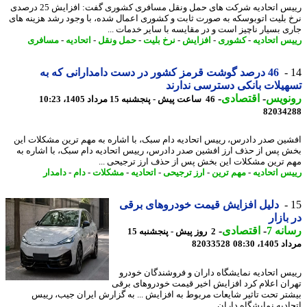
رییس اتحادیه شرکت های حمل ونقل مسافری کشوری گفت: افزایش 25 درصدی
 بلیت اتوبوسکه به صورت ثابت و کشوری اعمال شده، با وجود رشد هزینه های
ی بسیار ناچیز است و در مقایسه با سایر خدمات ...
س اتحادیه
-
کشوری
-
افزایش
-
نرخ بلیت
-
حمل ونقل
-
اتحادیه
-
مسافری
46 درصد گوشت قرمز کشور در دست دامدارانی که به
یلات بانکی دسترسی ندارند
نویس
-
اقتصادی
-
46 ساعت پیش - پنجشنبه 15 مرداد 1405، 10:23
82034
ین صدر دادرس، رییس اتحادیه دام سبک، با اشاره به مهم ترین مشکلات این
 پس از حذف ارز افشین صدر دادرس، رییس اتحادیه دام سبک، با اشاره به
 ترین مشکلات این بخش پس از حذف ارز ترجیحی ...
س اتحادیه
-
مهم ترین
-
ارز ترجیحی
-
اتحادیه
-
مشکلات
-
دام
-
دامدار
دلیل افزایش قیمت خودروهای برقی
بازار
نه 7
-
اقتصادی
-
2 روز پیش - پنجشنبه 15
1، 08:30
82033528
س اتحادیه نمایشگاه داران و فروشندگان خودرو
ان اعلام کرد افزایش اخیر قیمت خودروهای برقی
تر تحت تاثیر شایعات مربوط به افزایش ... به گزارش ایران جیب، رییس
دیه نمایشگاه داران ...