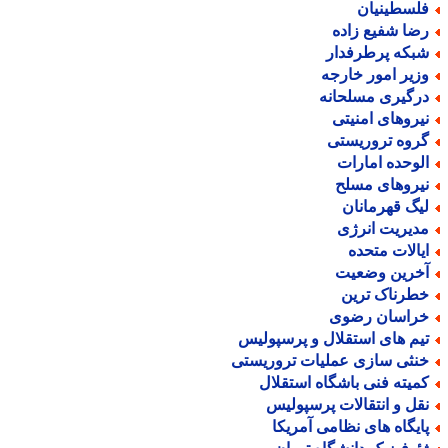
لسطینیان
ضا شفیع زاده
بکه پرطرفدار
زیر امور خارجه
رگیری مسلحانه
یروهای امنیتی
روه تروریستی
لوحده امارات
یروهای مسلح
یگ قهرمانان
دیریت انرژی
یالات متحده
خرین وضعیت
طرناک ترین
راسان رضوی
یم های استقلال و پرسپولیس
نثی سازی عملیات تروریستی
میته فنی باشگاه استقلال
قل و انتقالات پرسپولیس
ایگاه های نظامی آمریکا