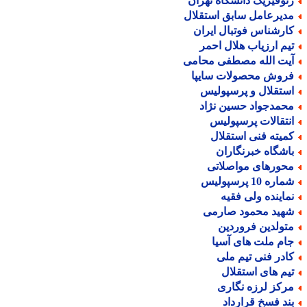
ئوفیزیک دانشگاه تهران
دیرعامل سابق استقلال
ارشناس فوتبال ایران
یم ارزیاب هلال احمر
یت الله مصطفی محامی
روش محصولات سایپا
ستقلال و پرسپولیس
حمدجواد حسین نژاد
نتقالات پرسپولیس
میته فنی استقلال
اشگاه خبرنگاران
حورهای مواصلاتی
اره 10 پرسپولیس
ماینده ولی فقیه
هید محمود صارمی
تولدین فروردین
ام ملت های آسیا
ادر فنی تیم ملی
یم های استقلال
رکز لرزه نگاری
ند فسخ قرارداد