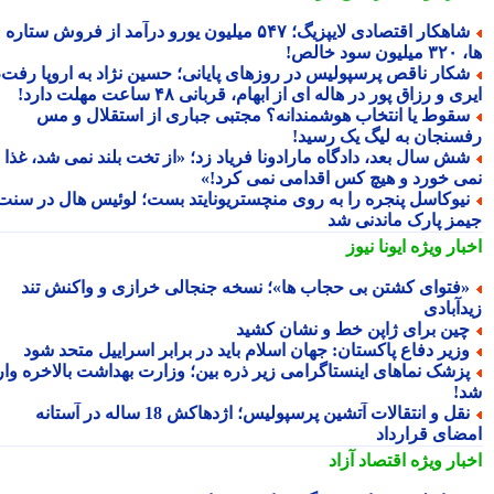
شاهکار اقتصادی لایپزیگ؛ ۵۴۷ میلیون یورو درآمد از فروش ستاره
سود خالص!
کار ناقص پرسپولیس در روزهای پایانی؛ حسین نژاد به اروپا رفت،
ی و رزاق پور در هاله ای از ابهام، قربانی ۴۸ ساعت مهلت دارد!
قوط یا انتخاب هوشمندانه؟ مجتبی جباری از استقلال و مس
سنجان به لیگ یک رسید!
ش سال بعد، دادگاه مارادونا فریاد زد؛ «از تخت بلند نمی شد، غذا
ی خورد و هیچ کس اقدامی نمی کرد!»
یوکاسل پنجره را به روی منچستریونایتد بست؛ لوئیس هال در سنت
مز پارک ماندنی شد
بار ویژه
ایونا نیوز
فتوای کشتن بی حجاب ها»؛ نسخه جنجالی خرازی و واکنش تند
دآبادی
ین برای ژاپن خط و نشان کشید
زیر دفاع پاکستان: جهان اسلام باید در برابر اسراییل متحد شود
زشک نماهای اینستاگرامی زیر ذره بین؛ وزارت بهداشت بالاخره وارد
!
نقل و انتقالات آتشین پرسپولیس؛ اژدهاکش 18 ساله در آستانه
ضای قرارداد
بار ویژه
اقتصاد آزاد