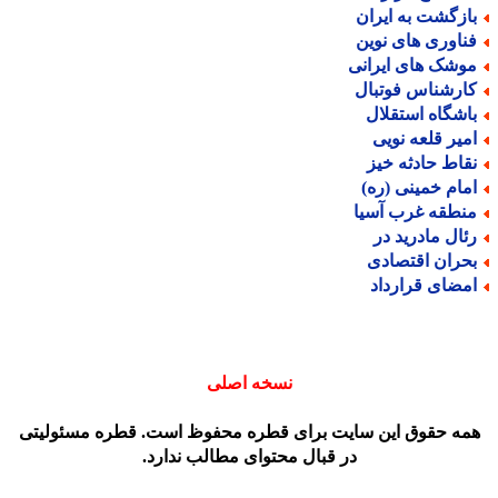
ازگشت به ایران
ناوری های نوین
وشک های ایرانی
ارشناس فوتبال
اشگاه استقلال
میر قلعه نویی
قاط حادثه خیز
مام خمینی (ره)
نطقه غرب آسیا
ئال مادرید در
حران اقتصادی
مضای قرارداد
نسخه اصلی
مه حقوق این سایت برای قطره محفوظ است. قطره مسئولیتی
در قبال محتوای مطالب ندارد.