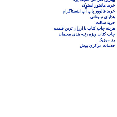
د مانیتور استوک
د فالوور پاپ آپ اینستاگرام
یای تبلیغاتی
ید سالت
نه چاپ کتاب با ارزان ترین قیمت
 کتاب ویژه رتبه بندی معلمان
موزیک
مات مرکزی بوش