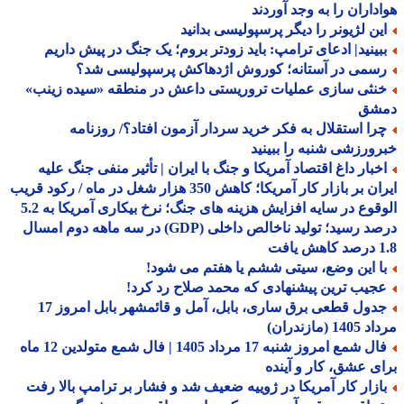
داران را به وجد آوردند
ین لژیونر را دیگر پرسپولیسی بدانید
بینید| ادعای ترامپ: باید زودتر بروم؛ یک جنگ در پیش داریم
سمی در آستانه؛ کوروش اژدهاکش پرسپولیسی شد؟
نثی سازی عملیات تروریستی داعش در منطقه «سیده زینب»
شق
را استقلال به فکر خرید سردار آزمون افتاد؟/ روزنامه
ورزشی شنبه را ببینید
خبار داغ اقتصاد آمریکا و جنگ با ایران | تأثیر منفی جنگ علیه
ایران بر بازار کار آمریکا؛ کاهش 350 هزار شغل در ماه / رکود قریب
الوقوع در سایه افزایش هزینه های جنگ؛ نرخ بیکاری آمریکا به 5.2
درصد رسید؛ تولید ناخالص داخلی (GDP) در سه ماهه دوم امسال
افت
ا این وضع، سیتی ششم یا هفتم می شود!
جیب ترین پیشنهادی که محمد صلاح رد کرد!
جدول قطعی برق ساری، بابل، آمل و قائمشهر بابل امروز 17
1 (مازندران)
فال شمع امروز شنبه 17 مرداد 1405 | فال شمع متولدین 12 ماه
ی عشق، کار و آینده
ازار کار آمریکا در ژوییه ضعیف شد و فشار بر ترامپ بالا رفت