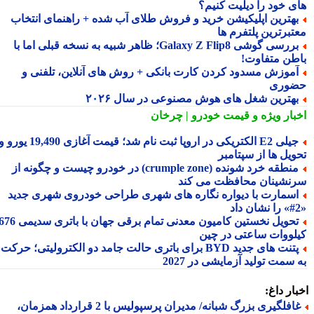
ی خود را دیلیت کنیم؟
هترین اپلیکیشن خرید و فروش طلای آب شده + راهنمای انتخاب
تبرترین پلتفرم ها
بررسی گوشی Galaxy Z Flip8؛ ظاهر شبیه به نسخه قبلی اما با
طن متفاوت!
موزش مسدود کردن کارت بانکی + روش های آنلاین، تلفنی و
وری
هترین شغل های هوش مصنوعی در سال ۲۰۲۶
بار ویژه
و قیمت خودرو | چرخان
جیلی E2 الکتریکی در اروپا ثبت نام شد؛ قیمت آغازی 19,490 یورو و
ویل ها از سپتامبر
منطقه خرد شونده (crumple zone) در خودرو چیست و چگونه از
نشینان محافظت می کند
سمارت با دیواره نگاره های شهری طراحی خودروی شهری جدید
تحویل نخستین کامیون معدنی تمام برقی جهان با باتری سدیمی 676
لووات ساعتی در چین
پتنت های جدید BYD برای باتری حالت جامد دو الکترولیتی؛ حرکت
سمت تولید آزمایشی در 2027
ار داغ:
غافلگیری بزرگ شبانه/ مدیران پرسپولیس با 2 قرارداد همزمان،