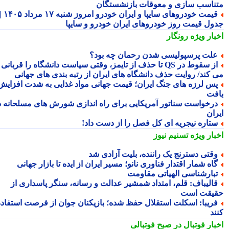
ناسب سازی و معوقات بازنشستگان
قیمت خودروهای سایپا و ایران خودرو امروز شنبه ۱۷ مرداد ۱۴۰۵ |
ول قیمت روز خودروهای ایران خودرو و سایپا
بار ویژه
رونگار
لت پرسپولیسی شدن رحمان چه بود؟
از سقوط در QS تا حذف از تایمز، وقتی سیاست دانشگاه را قربانی
 کند/ روایت حذف دانشگاه های ایران از رتبه بندی های جهانی
س لرزه های جنگ ایران؛ قیمت جهانی مواد غذایی به شدت افزایش
فت
رخواست سناتور آمریکایی برای راه اندازی شورش های مسلحانه در
ران
تاره نیجریه ای کل فصل را از دست داد!
بار ویژه
تسنیم نیوز
قتی دسترنج یک راننده، بلیت آزادی شد
اه شمار اقتدار فناوری نانو؛ مسیر ایران از ایده تا بازار جهانی
بارشناسی الهیاتی مقاومت
الیباف: قلم، امتداد شمشیر عدالت و رسانه، سنگر پاسداری از
یقت است
ریبا: اسکلت استقلال حفظ شده؛ بازیکنان جوان از فرصت استفاده
ند
بار فوتبال در صبح فوتبالی