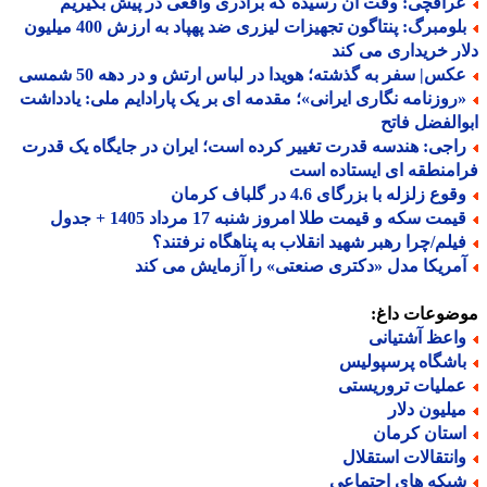
راقچی: وقت آن رسیده که برادری واقعی در پیش بگیریم
بلومبرگ: پنتاگون تجهیزات لیزری ضد پهپاد به ارزش 400 میلیون
ر خریداری می کند
کس| سفر به گذشته؛ هویدا در لباس ارتش و در دهه 50 شمسی
روزنامه نگاری ایرانی»؛ مقدمه ای بر یک پارادایم ملی: یادداشت
الفضل فاتح
اجی: هندسه قدرت تغییر کرده است؛ ایران در جایگاه یک قدرت
منطقه ای ایستاده است
وع زلزله با بزرگای 4.6 در گلباف کرمان
مت سکه و قیمت طلا امروز شنبه 17 مرداد 1405 + جدول
یلم/چرا رهبر شهید انقلاب به پناهگاه نرفتند؟
مریکا مدل «دکتری صنعتی» را آزمایش می کند
ضوعات داغ:
اعظ آشتیانی
اشگاه پرسپولیس
ملیات تروریستی
یلیون دلار
ستان کرمان
انتقالات استقلال
بکه های اجتماعی