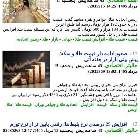
نا
-
اقتصادی
-
42 ساعت پیش - پنجشنبه 15
1، 14:25
82035915
س اتحادیه طلا، جواهر و نقره مشهد گفت: قیمت
دلار به حدود 192 هزار تومان رسید اما طبق آخرین
قیمت ها به 184 هزار و 500 تومان کاهش پیدا کرد که این مسئله سبب شد افزایش
ت طلا در داخل کشور متناسب ...
ت
-
قیمت طلا
-
افزایش قیمت طلا
-
جهانی
-
بازار
-
طلا
-
رییس اتحادیه
صعود ادامه دار قیمت طلا و سکه/
 بینی بازار در هفته آتی
بتر
-
اقتصادی
-
43 ساعت پیش - پنجشنبه 15
1، 13:02
82035369
 را برای من بخوان رییس اتحادیه طلا و جواهر
ان در مصاحبه با سایت طلا گفت:قیمت اونس در
معاملات امروز با افزایش جشمگیر 214 دلاری به 4276 دلار رسید در ایران نیز
ت طلا و سکه به دلیل افزایش ...
ت طلا و سکه
-
قیمت
-
افزایش
-
اتحادیه طلا و جواهر تهران
-
قیمت طلا
-
طلا
-
س
افزایش 25 درصدی نرخ بلیط ها؛ رقمی پایین تر از نرخ تورم
بتر
-
اقتصادی
-
43 ساعت پیش - پنجشنبه 15 مرداد 1405، 12:47
82035263