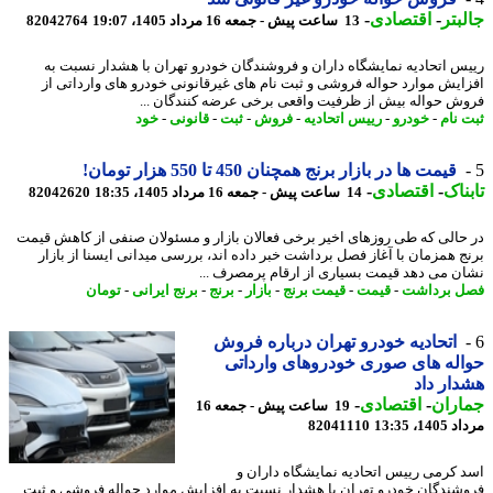
بتر
-
اقتصادی
-
13 ساعت پیش - جمعه 16 مرداد 1405، 19:07
82042764
س اتحادیه نمایشگاه داران و فروشندگان خودرو تهران با هشدار نسبت به
ایش موارد حواله فروشی و ثبت نام های غیرقانونی خودرو های وارداتی از
ش حواله بیش از ظرفیت واقعی برخی عرضه کنندگان ...
 نام
-
خودرو
-
رییس اتحادیه
-
فروش
-
ثبت
-
قانونی
-
خود
قیمت ها در بازار برنج همچنان 450 تا 550 هزار تومان!
ناک
-
اقتصادی
-
14 ساعت پیش - جمعه 16 مرداد 1405، 18:35
82042620
حالی که طی روزهای اخیر برخی فعالان بازار و مسئولان صنفی از کاهش قیمت
ج همزمان با آغاز فصل برداشت خبر داده اند، بررسی میدانی ایسنا از بازار
ن می دهد قیمت بسیاری از ارقام پرمصرف ...
 برداشت
-
قیمت
-
قیمت برنج
-
بازار
-
برنج
-
برنج ایرانی
-
تومان
اتحادیه خودرو تهران درباره فروش
له های صوری خودروهای وارداتی
ار داد
اران
-
اقتصادی
-
19 ساعت پیش - جمعه 16
1، 13:35
82041110
 کرمی رییس اتحادیه نمایشگاه داران و
شندگان خودرو تهران با هشدار نسبت به افزایش موارد حواله فروشی و ثبت