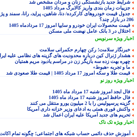
رایط جدید بازنشستگی زنان و مردان مشخص شد
زییات زمان بندی واریز کالابرگ مرداد 1405
دول قیمت خودروهای کارکرده/ دنا، شاهین، پراید، رانا، سمند و پژو
ار چند؟
یمت محصولات ایران خودرو و سایپا امروز 17 مردادماه 1405
تلال در 3 بانک عامل نهضت ملی مسکن
بار ویژه
سرنویس
برنگار سلامت؛ رکن چهارم حکمرانی سلامت
شدار ژنرال کین درباره محدودیت های گزینه های نظامی علیه ایران
هره بهت زده سه بازیگر زن در مراسم یادبود مریم همتیان
ا و تجربه «هبوط»
یمت طلا و سکه امروز 17 مرداد 1405 | قیمت طلا صعودی شد
بار ویژه
روز نو
ال ابجد امروز شنبه 17 مرداد ماه 1405
ال حافظ امروز شنبه 17 مرداد ماه 1405
زینه پرسپولیس را با 2 میلیون یورو منتقل می کنند
اکنش فوری همتی به ادعای وزیر خزانه داری آمریکا
حریم های جدید آمریکا علیه ایران اعمال شد
بار ویژه
تک ناک
موزش حذف دائمی حساب شبکه های اجتماعی؛ چگونه تمام اکانت