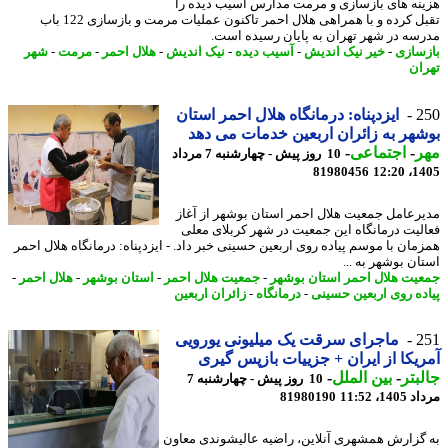
نه های بازسازی و مرمت مدارس آسیب دیده را
تقبل کرده و با همراهی هلال احمر تاکنون عملیات مرمت و بازسازی 122 باب
سه در شهر تهران به پایان رسیده است.
سازی
-
خیر نیک اندیش
-
آسیب دیده
-
نیک اندیش
-
هلال احمر
-
مرمت
-
شهر
ان
2
ایزدپناه: درمانگاه هلال احمر استان
هر به زائران اربعین خدمات می دهد
ر
-
اجتماعی
-
10 روز پیش - چهارشنبه 7 مرداد
81980456
1405
رعامل جمعیت هلال احمر استان بوشهر از آغاز
لیت درمانگاه این جمعیت در شهر کربلای معلی
مان با موسم پیاده روی اربعین حسینی خبر داد. - ایزدپناه: درمانگاه هلال احمر
ان بوشهر به ...
یت هلال احمر استان بوشهر
-
جمعیت هلال احمر
-
استان بوشهر
-
هلال احمر
-
ده روی اربعین حسینی
-
درمانگاه
-
زائران اربعین
2
ماجرای سرقت یک میلیونی یورویی
یکا از ایران + جزییات بازپس گیری
بتر
-
بین الملل
-
10 روز پیش - چهارشنبه 7
1، 11:52
81980190
گزارش همشهری آنلاین، راضیه عالیشوندی معاون