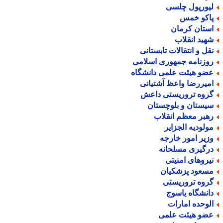
یورپول چلسی
اکو خمس
ستان کرمان
هید انقلاب
قل و انتقالات تابستانی
وزنامه جمهوری اسلامی
ضو هیئت علمی دانشگاه
میررضا واعظ آشتیانی
روه تروریستی داعش
یستان و بلوچستان
هبر معظم انقلاب
ولودیه الجزایر
زیر امور خارجه
رگیری مسلحانه
یروهای امنیتی
سعود پزشکیان
روه تروریستی
انشگاه یاسوج
لوحده امارات
ضو هیئت علمی