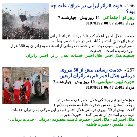
2
فوت 8 زائر ایرانی در عراق/ علت چه
؟
 نو
-
اجتماعی
-
10 روز پیش - چهارشنبه 7
1، 08:07
81978292
جمعیت هلال احمر اعلام کرد تا 6 مرداد، 8 زائر ایرانی
در عراق جان باخته و 1487 نفر در حوادث مربوط به
سفر اربعین آسیب دیده اند و خدمات درمانی ارائه شده به زائران به 360 هزار
د رسیده است. - جمعیت ...
یت هلال احمر
-
هلال احمر
-
خدمات
-
هلال
-
زائر
-
احمر
-
زائران
2
خدمت رسانی بیش از 50 نیروی
انی هلال احمر قم به زائران اربعین
ه نیوز
-
سیاسی
-
10 روز پیش - چهارشنبه 7
1، 06:47
81978031
ه/مدیر تیم پزشکی هلال احمر قم، مستقر در
ب آستان مقدس حضرت فاطمه معصومه (س)
گفت: بیش از 50 نیروی درمانی هلال احمر قم در این موکب به زائران خدمات
نی و امدادی ارائه می کنند. - حوزه/مدیر ...
ل احمر قم
-
هلال احمر
-
حضرت فاطمه معصومه
-
درمانی
-
خدمات درمانی
-
ان مقدس
-
حضرت فاطمه