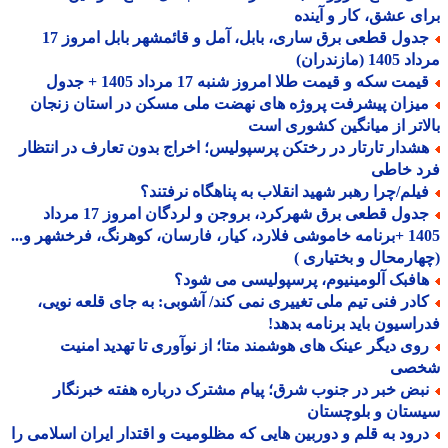
ی عشق، کار و آینده
جدول قطعی برق ساری، بابل، آمل و قائمشهر بابل امروز 17
1 (مازندران)
مت سکه و قیمت طلا امروز شنبه 17 مرداد 1405 + جدول
یزان پیشرفت پروژه های نهضت ملی مسکن در استان زنجان
اتر از میانگین کشوری است
شدار تارتار در رختکن پرسپولیس؛ اخراج بدون تعارف در انتظار
د خاطی
یلم/چرا رهبر شهید انقلاب به پناهگاه نرفتند؟
جدول قطعی برق شهرکرد، بروجن و لردگان امروز 17 مرداد
1405 +برنامه خاموشی فلارد، کیار، فارسان، کوهرنگ، فرخشهر و...
ارمحال و بختیاری )
افبک آلومینیوم، پرسپولیسی می شود؟
ادر فنی تیم ملی تغییری نمی کند/ آشوبی: به جای قلعه نویی،
اسیون باید برنامه بدهد!
وی دیگر عینک های هوشمند متا؛ از نوآوری تا تهدید امنیت
صی
بض خبر در جنوب شرق؛ پیام مشترک درباره هفته خبرنگار
تان و بلوچستان
رود به قلم و دوربین هایی که مظلومیت و اقتدار ایران اسلامی را