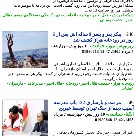
اجرای کیانا فرهی و موضوع «اقدامات اربعین» از
ه آموزش سیما روی آنتن می رود. گفتنی است، این برنامه با موضوعات
ی هر روز ساعت 13 به ...
ه آموزش
-
هلال احمر
-
برنامه
-
اقدامات
-
تهیه کنندگی
-
سخنگوی جمعیت هلال
ر
-
خدمت رسانی
2
پیکر پدر و پسر 9 ساله اش پس از 6
 در رودخانه هراز کشف شد
نویس نیوز
-
حوادث
-
10 روز پیش - چهارشنبه
81980713
گزارش اطلاعات آنلاین، غلامعلی فخاری اشرفی،
رعامل جمعیت هلال احمر استان مازندران، با
ام پایان عملیات جست وجو در رودخانه هراز، از کشف پیکر هر دو مفقود خبر
 وی با بازگویی ...
خانه هراز
-
جمعیت هلال احمر
-
رودخانه
-
هلال احمر
-
مدیرعامل
-
مازندران
-
یات
2
مرمت و بازسازی 122 باب مدرسه
ب دیده از جنگ تهران توسط خیرین
نا
-
سیاسی
-
10 روز پیش - چهارشنبه 7 مرداد
81980648
1405
ر ابراهیمی، خیر نیک اندیش کشورمان تمامی