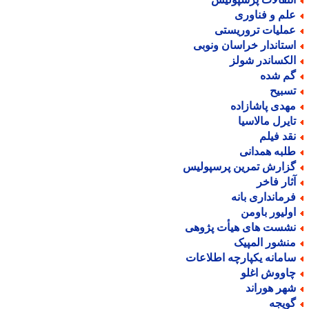
لم و فناوری
ملیات تروریستی
ستاندار خراسان ونوبی
لکساندر شولز
م شده
سبیح
هدی پاشازاده
ایرل مالاسیا
قد فیلم
لبه همدانی
زارش تمرین پرسپولیس
ثار فاخر
رمانداری بانه
ولیور باومن
شست های هیأت پژوهی
نشور المپیک
امانه یکپارچه اطلاعات
اووش اغلو
هر هوراند
ویجه