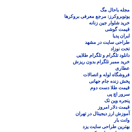
ه باحال مگ
وبروکرز: مرجع معرفی بروکرها
د شلوار جین زنانه
مت گوشی
ان پدیا
احی سایت در مشهد
 نوزاد
لود تلگرام و تلگرام طلایی
د ممبر تلگرام بدون ریزش
اری
شگاه لوله و اتصالات
 زنده جام جهانی
مت طلا دست دوم
ر اچ پی
ره وین تک
ت دلار امروز
زش ارز دیجیتال در تهران
ت بار
رین طراحی سایت یزد