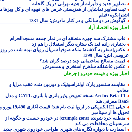
صاویر جدید و دلبرانه از هدیه تهرانی در یک گلخانه
بت تصاویر تماشایی از همزیستی خرس های قهوه ای و کل وبزها در
ترانکوه+فیلم
وگوش در دو سالگی و در کنار مادرش؛ سال 1331
بار ویژه
اقتصاد آزاد
اب مشترک سه چهره منطقه ای در نماز جمعه مسجدالحرام
ختیاری زاده قید یک ستاره دیگر استقلال را هم زد
کس| سفر به گذشته؛ ملکه صوفیا سریال رویای نیمه شب در روز
وسی اش؛ سال 1399
یمت مصالح ساختمانی چند درصد گران شد؟
کس عاشقانه شاهرخ استخری و همسرش
بار ویژه
و قیمت خودرو | چرخان
قایسه سنسور پارک اولتراسونیک و دوربین دنده عقب مزایا و
ایب
Arcfox Beta T1 نسخه تعویض پذیر باتری با باتری CATL و مدل
معرفی شد
جیلی E2 الکتریکی در اروپا ثبت نام شد؛ قیمت آغازی 19,490 یورو و
ویل ها از سپتامبر
منطقه خرد شونده (crumple zone) در خودرو چیست و چگونه از
نشینان محافظت می کند
سمارت با دیواره نگاره های شهری طراحی خودروی شهری جدید