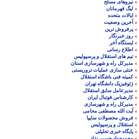
یروهای مسلح
یگ قهرمانان
یالات متحده
خرین وضعیت
رفروش ترین
وز خبرنگار
یستگاه آخر
طلاع رسانی
یم های استقلال و پرسپولیس
دیرکل راه و شهرسازی استان
نثی سازی عملیات تروریستی
میته فنی باشگاه استقلال
ئوفیزیک دانشگاه تهران
دیرعامل سابق استقلال
ارشناس فوتبال ایران
دیرکل راه و شهرسازی
یت الله مصطفی محامی
روش محصولات سایپا
ستقلال و پرسپولیس
ایگاه خبری تحلیلی
حمدجواد حسین نژاد