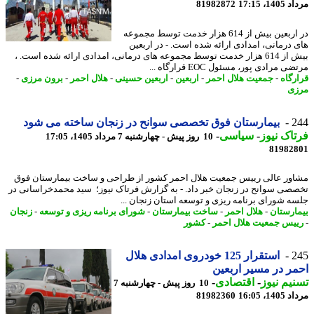
1، 17:15
81982872
در اربعین بیش از 614 هزار خدمت توسط مجموعه
 درمانی، امدادی ارائه شده است. - در اربعین
بیش از 614 هزار خدمت توسط مجموعه های درمانی، امدادی ارائه شده است. ،
 مرادی پور، مسئول EOC قرارگاه ...
رگاه
-
جمعیت هلال احمر
-
اربعین
-
اربعین حسینی
-
هلال احمر
-
برون مرزی
-
ی
2
بیمارستان فوق تخصصی سوانح در زنجان ساخته می شود
اک نیوز
-
سیاسی
-
10 روز پیش - چهارشنبه 7 مرداد 1405، 17:05
81982
ور عالی رییس جمعیت هلال احمر کشور از طراحی و ساخت بیمارستان فوق
صی سوانح در زنجان خبر داد. - به گزارش فرتاک نیوز؛ سید محمدخراسانی در
ه شورای برنامه ریزی و توسعه استان زنجان ...
ارستان
-
هلال احمر
-
ساخت بیمارستان
-
شورای برنامه ریزی و توسعه
-
زنجان
یس جمعیت هلال احمر
-
کشور
2
استقرار 125 خودروی امدادی هلال
ر در مسیر اربعین
یم نیوز
-
اقتصادی
-
10 روز پیش - چهارشنبه 7
1، 16:05
81982360