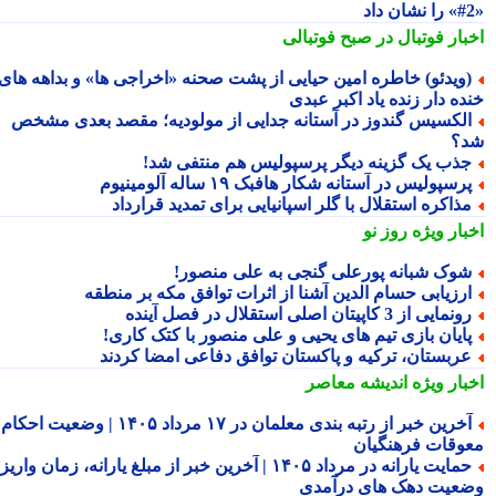
بار فوتبال در صبح فوتبالی
ویدئو) خاطره امین حیایی از پشت صحنه «اخراجی ها» و بداهه های
ده دار زنده یاد اکبر عبدی
لکسیس گندوز در آستانه جدایی از مولودیه؛ مقصد بعدی مشخص
؟
ذب یک گزینه دیگر پرسپولیس هم منتفی شد!
رسپولیس در آستانه شکار هافبک ۱۹ ساله آلومینیوم
ذاکره استقلال با گلر اسپانیایی برای تمدید قرارداد
بار ویژه
روز نو
وک شبانه پورعلی گنجی به علی منصور!
رزیابی حسام الدین آشنا از اثرات توافق مکه بر منطقه
نمایی از 3 کاپیتان اصلی استقلال در فصل آینده
ایان بازی تیم های یحیی و علی منصور با کتک کاری!
ربستان، ترکیه و پاکستان توافق دفاعی امضا کردند
بار ویژه
اندیشه معاصر
آخرین خبر از رتبه بندی معلمان در ۱۷ مرداد ۱۴۰۵ | وضعیت احکام و
وقات فرهنگیان
حمایت یارانه در مرداد ۱۴۰۵ | آخرین خبر از مبلغ یارانه، زمان واریز و
عیت دهک های درآمدی