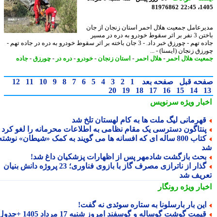
81976862
1405
رعامل جمعیت هلال احمر استان زنجان از جان
باختن 3 نفر بر اثر سقوط خودرو به دره در مسیر
جاده تهم - چورزق خبر داد. - 3 جان باخته بر اثر سقوط خودرو به دره در جاده تهم -
ق زنجان (ایسنا) - ...
یت هلال احمر
-
هلال احمر
-
استان زنجان
-
خودرو
-
دره در
-
چورزق
-
جاده
حه قبل
صفحه بعد
1
2
3
4
5
6
7
8
9
10
11
12
20
19
18
17
16
15
14
بار ویژه
سرنویس
هرمانی لیگ ملت ها به کام لهستان تلخ شد
نتاگون دسترسی یک مقام نظامی به اطلاعات محرمانه را لغو کرد
کتاب 800 ساله ای که افسانه ها می گویند به کمک «شیطان» نوشته
حث بازگشت شادمهر پس از اظهارات پزشکیان داغ شد!
گذار از ناترازی مصرف گاز با بازوی فناوری؛ 23 پروژه دانش بنیان
ریف شد
بار ویژه
رونگار
ین بار بارسلونا به ستاره سوئدی نه گفت!
یمت گوشت گوساله و گوسفند امروز شنبه 17 مرداد 1405 +جدول