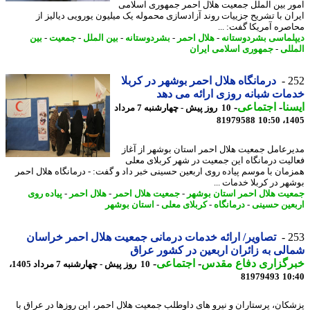
ر بین الملل جمعیت هلال احمر جمهوری اسلامی
ان با تشریح جزییات روند آزادسازی محموله یک میلیون یورویی دیالیز از
صره آمریکا گفت: ...
لماسی بشردوستانه
-
هلال احمر
-
بشردوستانه
-
بین الملل
-
جمعیت
-
بین
للی
-
جمهوری اسلامی ایران
2
درمانگاه هلال احمر بوشهر در کربلا
ات شبانه روزی ارائه می دهد
نا
-
اجتماعی
-
10 روز پیش - چهارشنبه 7 مرداد
81979588
1405
رعامل جمعیت هلال احمر استان بوشهر از آغاز
لیت درمانگاه این جمعیت در شهر کربلای معلی
مان با موسم پیاده روی اربعین حسینی خبر داد و گفت: - درمانگاه هلال احمر
هر در کربلا خدمات ...
یت هلال احمر استان بوشهر
-
جمعیت هلال احمر
-
هلال احمر
-
پیاده روی
عین حسینی
-
درمانگاه
-
کربلای معلی
-
استان بوشهر
2
تصاویر/ ارائه خدمات درمانی جمعیت هلال احمر خراسان
لی به زائران اربعین در کشور عراق
رگزاری دفاع مقدس
-
اجتماعی
-
10 روز پیش - چهارشنبه 7 مرداد 1405،
81979493
10
کان، پرستاران و نیرو های داوطلب جمعیت هلال احمر، این روزها در عراق با