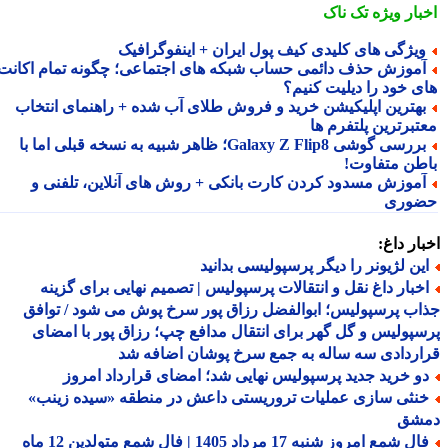
بار ویژه
تک ناک
یژگی های کلیدی کیف پول ایران + اینفوگرافیک
موزش حذف دائمی حساب شبکه های اجتماعی؛ چگونه تمام اکانت
ی خود را دیلیت کنیم؟
هترین اپلیکیشن خرید و فروش طلای آب شده + راهنمای انتخاب
تبرترین پلتفرم ها
بررسی گوشی Galaxy Z Flip8؛ ظاهر شبیه به نسخه قبلی اما با
طن متفاوت!
موزش مسدود کردن کارت بانکی + روش های آنلاین، تلفنی و
وری
ار داغ:
ین لژیونر را دیگر پرسپولیسی بدانید
خبار داغ نقل و انتقالات پرسپولیس | تصمیم نهایی برای گزینه
ب پرسپولیس؛ ابوالفضل رزاق پور سرخ پوش می شود / توافق
پولیس و گل گهر برای انتقال مدافع چپ؛ رزاق پور با امضای
ردادی سه ساله به جمع سرخ پوشان اضافه شد
و خرید جدید پرسپولیس نهایی شد؛ امضای قرارداد امروز
نثی سازی عملیات تروریستی داعش در منطقه «سیده زینب»
شق
فال شمع امروز شنبه 17 مرداد 1405 | فال شمع متولدین 12 ماه