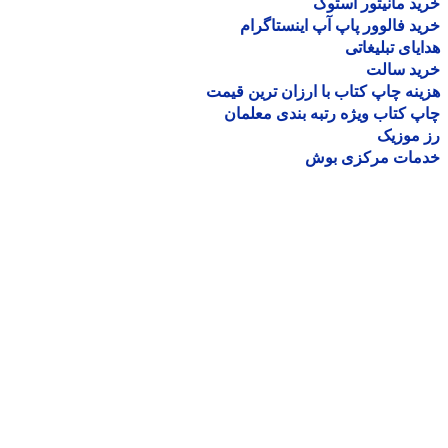
د مانیتور استوک
د فالوور پاپ آپ اینستاگرام
یای تبلیغاتی
ید سالت
نه چاپ کتاب با ارزان ترین قیمت
 کتاب ویژه رتبه بندی معلمان
موزیک
مات مرکزی بوش