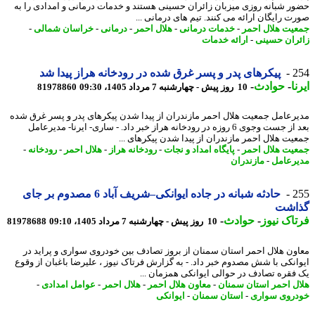
ر شبانه روزی میزبان زائران حسینی هستند و خدمات درمانی و امدادی را به
ت رایگان ارائه می کنند. تیم های درمانی ...
یت هلال احمر
-
خدمات درمانی
-
هلال احمر
-
درمانی
-
خراسان شمالی
-
ران حسینی
-
ارائه خدمات
2
پیکرهای پدر و پسر غرق شده در رودخانه هراز پیدا شد
ا
-
حوادث
-
10 روز پیش - چهارشنبه 7 مرداد 1405، 09:30
81978860
رعامل جمعیت هلال احمر مازندران از پیدا شدن پیکرهای پدر و پسر غرق شده
بعد از جست وجوی 6 روزه در رودخانه هراز خبر داد. - ساری- ایرنا- مدیرعامل
یت هلال احمر مازندران از پیدا شدن پیکرهای ...
یت هلال احمر
-
پایگاه امداد و نجات
-
رودخانه هراز
-
هلال احمر
-
رودخانه
-
رعامل
-
مازندران
2
حادثه شبانه در جاده ایوانکی–شریف آباد 6 مصدوم بر جای
اشت
اک نیوز
-
حوادث
-
10 روز پیش - چهارشنبه 7 مرداد 1405، 09:10
81978688
ون هلال احمر استان سمنان از بروز تصادف بین خودروی سواری و پراید در
انکی با شش مصدوم خبر داد. - به گزارش فرتاک نیوز ، علیرضا باغبان از وقوع
فقره تصادف در حوالی ایوانکی همزمان ...
ل احمر استان سمنان
-
معاون هلال احمر
-
هلال احمر
-
عوامل امدادی
-
روی سواری
-
استان سمنان
-
ایوانکی