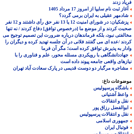
اد زدند
از ثبت نام سایپا از امروز 17 مرداد 1405
ادمهر عقیلی به ایران برمی گردد؟
پزشکیان: در شورای امنیت 12 یا 13 نفر حق رأی داشتند و 12 نفر
ت کردند و از موضع ما [درخصوص توافق] دفاع کردند / نه تنها
لفتی نبود، بلکه فرماندهان درباره ضرورت این تصمیم توجیح می
ند /عده ای می گفتند فلانی در آن جلسه تهدید کرده و دیگران را
ار به پذیرش توافق کرده است؛ مگر آن فرما
هاددانشگاهی با رویکردی مسئله محور، علم و فناوری را با
زهای واقعی جامعه پیوند داده است
شاجره مرگبار دو دوست قدیمی در پارک سعادت آباد تهران
ضوعات داغ:
اشگاه پرسپولیس
اعظ آشتیانی
قل و انتقالات
بوالفضل رزاق پور
قل و انتقالات پرسپولیس
مهوری اسلامی
وتبال ایران
نتقالات پرسپولیس