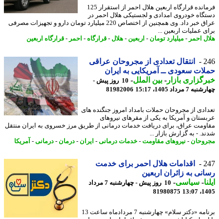
فرمانده قرارگاه اربعین هلال احمر از استقرار 125
گاه خودروی امدادی و لجستیکی هلال احمر در
عراق خبر داد. وی همچنین از اختصاص 220 میلیارد تومان دارو و تجهیزات مصرفی
 عملیات اربعین ...
ل احمر
-
میلیارد تومان
-
اربعین
-
هلال
-
قرارگاه
-
احمر
-
قرارگاه اربعین
2
انتقال تعدادی از مجروحان عراقی
ات سعودی ــ آمریکایی به ایران
گزاری بازار
-
بین الملل
-
10 روز پیش -
7 مرداد 1405، 15:17
81982006
ادی از مجروحان حملات بامداد امروز جنگنده های
ستان و آمریکا به یکی از مقرهای نیروهای
ومت عراق، برای دریافت خدمات درمانی از طریق مرز خسروی به ایران منتقل
. - به گزارش بازار ...
وحان
-
نیروهای مقاومت
-
خدمات درمانی
-
ایران
-
درمان
-
درمانی
-
آمریکا
2
اقدامات هلال احمر برای خدمت
نی به زائران اربعین
ا
-
سیاسی
-
10 روز پیش - چهارشنبه 7 مرداد
81980875
1405
برنامه «دکتر سلام» چهارشنبه 7 مردادماه ساعت 13