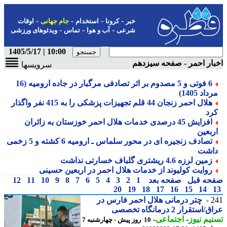
-
-
-
-
خبر
کرونا
استخدام
جام جهانی
اوقات
-
-
-
شرعی
آب و هوا
تماس
ویدئوهای ورزشی
10:00 | 1405/5/17
ار احمر - صفحه سیزدهم
سرویسها
6 فوتی و 5 مصدوم بر اثر تصادفی مرگبار در جاده ارومیه (16
داد 1405)
هلال احمر زنجان 44 قلم تجهیزات پزشکی را به 415 نفر واگذار
رد
افزایش 45 درصدی خدمات هلال احمر خوزستان به زائران
ربعین
تصادف زنجیره ای در محور سلماس ـ ارومیه 6 کشته و 5 زخمی
اشت
زمین لرزه 4.6 ریشتری گلباف خسارتی نداشت
روایت کولیوند از خدمات هلال احمر در اربعین حسینی
حه قبل
صفحه بعد
1
2
3
4
5
6
7
8
9
10
11
12
20
19
18
17
16
15
14
2
چتر درمانی هلال احمر فارس در
استقرار 2 درمانگاه تخصصی
یم نیوز
-
اجتماعی
-
10 روز پیش - چهارشنبه 7