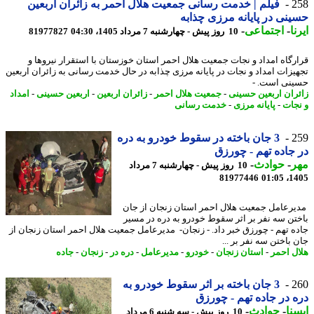
2
فیلم | خدمت رسانی جمعیت هلال احمر به زائران اربعین
نی در پایانه مرزی چذابه
ا
-
اجتماعی
-
10 روز پیش - چهارشنبه 7 مرداد 1405، 04:30
81977827
رگاه امداد و نجات جمعیت هلال احمر استان خوزستان با استقرار نیروها و
یزات امداد و نجات در پایانه مرزی چذابه در حال خدمت رسانی به زائران اربعین
نی است. -
ران اربعین حسینی
-
جمعیت هلال احمر
-
زائران اربعین
-
اربعین حسینی
-
امداد
جات
-
پایانه مرزی
-
خدمت رسانی
2
3 جان باخته در سقوط خودرو به دره
جاده تهم - چورزق
ر
-
حوادث
-
10 روز پیش - چهارشنبه 7 مرداد
81977446
1405
رعامل جمعیت هلال احمر استان زنجان از جان
تن سه نفر بر اثر سقوط خودرو به دره در مسیر
ه تهم - چورزق خبر داد. - زنجان- مدیرعامل جمعیت هلال احمر استان زنجان از
 باختن سه نفر بر ...
ل احمر
-
استان زنجان
-
خودرو
-
مدیرعامل
-
دره در
-
زنجان
-
جاده
2
3 جان باخته بر اثر سقوط خودرو به
 در جاده تهم - چورزق
نا
-
حوادث
-
10 روز پیش - سه شنبه 6 مرداد