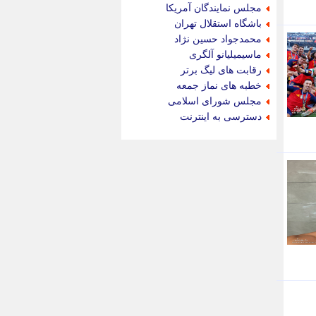
جام جم
مجلس نمایندگان آمریکا
جدید پرس
باشگاه استقلال تهران
جماران
محمدجواد حسین نژاد
جوان ایرانی
ماسیمیلیانو آلگری
جهان مانا
رقابت های لیگ برتر
جهان نگر
خطبه های نماز جمعه
جهان نیوز
مجلس شورای اسلامی
چطور
دسترسی به اینترنت
چمپیونات
چمدون
چه خبر
حادثه 24
حرف تو
حوادث پلاس
حوزه نیوز
خبر آنلاین
خبر جنوب
خبر سیاسی
خبر گردون
خبر ورزشی
خبرجو