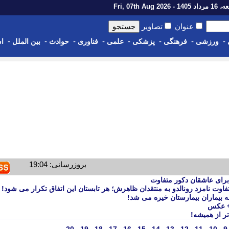
14 - Fri, 07th Aug 2026
عنوان
تصاویر
-
-
-
-
-
-
-
-
ورزشی
فرهنگی
پزشکی
علمی
فناوری
حوادث
بین الملل
اس
بروزرسانی: 19:04
رای عاشقان دکور متفاوت
فاوت نامزد رونالدو به منتقدان ظاهرش؛ هر تابستان این اتفاق تکرار می شود!
 بیماران بیمارستان خیره می شد!
د+ عکس
تر از همیشه!