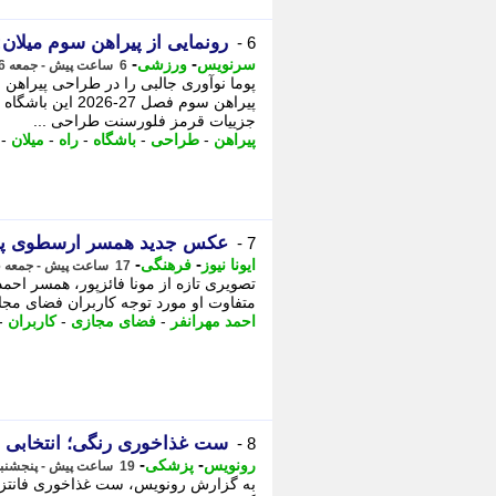
رونمایی از پیراهن سوم میلان:
6 -
-
-
سرنویس
ورزشی
6 ساعت پیش - جمعه 16 مرداد 1405، 12:08
پوما نوآوری جالبی را در طراحی پیراهن س
پیراهن سوم فصل 7
جزییات قرمز فلورسنت طراحی ...
پیراهن
-
طراحی
-
باشگاه
-
راه
-
میلان
-
عکس جدید همسر ارسطوی پای
7 -
-
-
ایونا نیوز
فرهنگی
17 ساعت پیش - جمعه 16 مرداد 1405، 01:56
تصویری تازه از مونا فائزپور، همسر اح
متفاوت او مورد توجه کاربران فضای مجا
احمد مهرانفر
-
فضای مجازی
-
کاربران
-
ست غذاخوری رنگی؛ انتخابی ج
8 -
-
-
رونویس
پزشکی
19 ساعت پیش - پنجشنبه 15 مرداد 1405، 23:48
به گزارش رونویس، ست غذاخوری فانتزی 