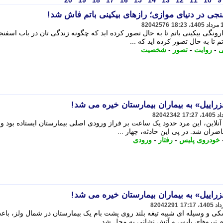
20
19
18
17
16
15
14
13
12
11
10
9
ی در دنیای موازی؛ رازهای بیکینی باتم فاش شد!
82042576
ونگی بیکینی باتم تا به حال تصور کرده اید که چگونه زندگی تان در باب اسفنج
 تا به حال تصور کرده اید که ...
ی
-
روایت
-
تصور
-
شخصیت
راییل» به بیماران بیمارستان خیره می شد!
82042342
 آنلاین، این مرد حدود یک ساعت بر فراز ورودی اصلی بیمارستان ایستاده بود و ب
ضران شد. در پی این حادثه، چهار ...
خودروی پلیس
-
رفتار
-
ورودی
راییل» به بیماران بیمارستان خیره می شد!
82042291
باس کاملاً مشکی و وسیله ای شبیه تیغه بلند روی پشت بام یک بیمارستان در شمال ولز، با
ام نیروهای پلیس و آتش نشانی به محل شد. ...