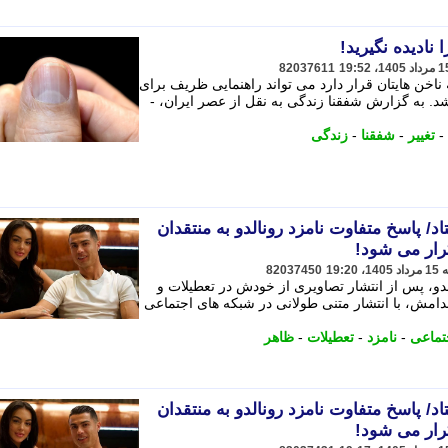
 نادیده نگیرید!
82037611
ناخن هایتان قرار دارد می تواند راهنمایی ظریف برای
. به گزارش شفقنا زندگی به نقل از عصر ایران، -
-
تغییر
-
شفقنا
-
زندگی
د/ پاسخ متفاوت نامزد رونالدو به منتقدان
رار می شود!
82037450
لدو، پس از انتشار تصاویری از خودش در تعطیلات و
دامش، با انتشار متنی طولانی در شبکه های اجتماعی
تماعی
-
نامزد
-
تعطیلات
-
ظاهر
د/ پاسخ متفاوت نامزد رونالدو به منتقدان
رار می شود!