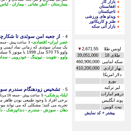
بازار کار
بیمارستان
-
آتش نشانی
-
بیماران
-
لباس
افغانستان
تاجیکستان
ویدئو های ورزشی
طنز و کاریکاتور
بازار آتی سکه
از جعبه امن سوئدی تا شکارچی خیابان؛ ولوو 0 T5
4 -
-
-
عصر ایران
اقتصادی
3 ساعت پیش - جمعه 16 مرداد 1405، 15:05
اونس طلا
2,671.55
▼
ولوو S70 T5 مدل 1998 با موتور 5 سیلندر توربو، - از جعبه امن سوئدی تا شکارچی خیابان؛ ...
طلای 18
39,051,000
ولوو
-
تقویت
-
تیونینگ
-
خودرویی
-
سدان
سکه امامی
460,900,000
بهار ازادی
410,200,000
دلار امریکا
یورو
لیر ترکیه
تشخیص زودهنگام سندرم سوزش
5 -
درهم امارات
-
-
ایلنا
پزشکی
5 ساعت پیش - جمعه 16 مرداد 1405، 13:12
پوند انگلیس
برخی افراد با وجود طبیعی بودن ظاهر م
تجربه می کنند؛ مشکلی که می تواند موج
بیت کویین
دهان
-
سوزش
-
سندرم
-
دندانپزشک
-
دا
بیشتر + کد نمایش