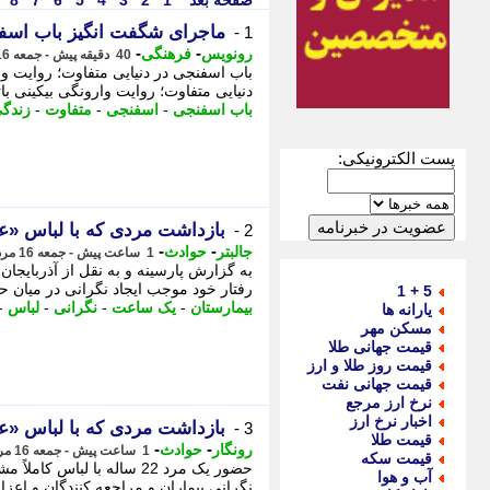
صفحه بعد
1
2
3
4
5
6
7
8
ماجرای شگفت انگیز باب اسفنج
1 -
-
-
رونویس
فرهنگی
40 دقیقه پیش - جمعه 16 مرداد 1405، 18:23
باب اسفنجی در دنیایی متفاوت؛ روایت وار
دنیایی متفاوت؛ روایت وارونگی بیکینی باتم
باب اسفنجی
-
اسفنجی
-
متفاوت
-
زندگ
پست الکترونیکی:
بازداشت مردی که با لباس «عز
2 -
-
-
جالبتر
حوادث
1 ساعت پیش - جمعه 16 مرداد 1405، 17:27
به گزارش پارسینه و به نقل از آذربایجان
رفتار خود موجب ایجاد نگرانی در میان حا
5 + 1
بیمارستان
-
یک ساعت
-
نگرانی
-
لباس
-
یارانه ها
مسکن مهر
قیمت جهانی طلا
قیمت روز طلا و ارز
قیمت جهانی نفت
نرخ ارز مرجع
اخبار نرخ ارز
بازداشت مردی که با لباس «عز
3 -
قیمت طلا
-
-
رونگار
حوادث
1 ساعت پیش - جمعه 16 مرداد 1405، 17:17
قیمت سکه
حضور یک مرد 22 ساله با ل
آب و هوا
نگرانی بیماران و مراجعه کنندگان و اعز