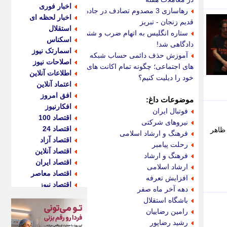
اخبار فوری
رهاسازی 3 مصدوم تصادف در جاده
اخبار لحظه ای
قدیم زنجان - تبریز
استقلال
ستاره انگلیس به اتهام ضرب و شتم
اسکناس
دادگاهی شد!
اسمارتک نیوز
آموزش حذف دائمی حساب شبکه
اصلاحات نیوز
های اجتماعی؛ چگونه تمام اکانت های
اطلاعات آنلاین
خود را دیلیت کنیم؟
اعتماد آنلاین
افق امروز
موضوعات داغ:
افکارنیوز
فوتبال ایران
اقتصاد 100
نیروهای شرکتی
اقتصاد 24
 ظاهر
فرهنگ و ارشاد اسلامی
اقتصاد آزاد
رحلت پیامبر
اقتصاد آنلاین
فرهنگ و ارشاد
اقتصاد ایران
ارشاد اسلامی
اقتصاد معاصر
افزایش تعرفه
اقتصاد نیوز
دهه آخر ماه صفر
اکو ایران
باشگاه استقلال
اکوفارس
رامین رضاییان
اکونگار
رشید رضاپور