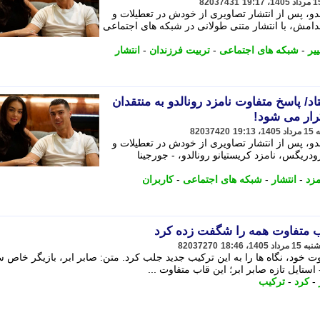
82037431
لدو، پس از انتشار تصاویری از خودش در تعطیلات و
دامش، با انتشار متنی طولانی در شبکه های اجتماعی
ییر
-
شبکه های اجتماعی
-
تربیت فرزندان
-
انتشار
د/ پاسخ متفاوت نامزد رونالدو به منتقدان
رار می شود!
82037420
لدو، پس از انتشار تصاویری از خودش در تعطیلات و
دریگس، نامزد کریستیانو رونالدو، - جورجینا
مزد
-
انتشار
-
شبکه های اجتماعی
-
کاربران
قاب متفاوت همه را شگفت زده کرد
82037270
وت خود، نگاه ها را به این ترکیب جدید جلب کرد. متن: صابر ابر، بازیگر خاص س
ستایل تازه صابر ابر؛ این قاب متفاوت ...
-
کرد
-
ترکیب