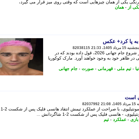
گی یکی از همان چیزهایی است که وقتی روی میز قرار می گیرد،
کی از
-
همان
به پا کرد+ عکس
82038115
تعدادی از بازیکنان تیم ملی اسپانیا قبل از شروع جام جهانی 2026، قول داده بودند که در
ر ظاهر خود به وجود خواهند آورد. مارک کوکوریا
یا
-
تیم ملی
-
قهرمانی
-
صورت
-
جام جهانی
ن است
82037992
1 شاگردانش مقابل خیرونا در ورزشگاه مونتیلیوی، با صراحت از عملکرد تیمش انتقاد هانسی فلیک پس از شکست 2-1
 - هانسی فلیک پس از شکست 2-1 شاگردانش ...
بازی
-
عملکرد
-
تیم