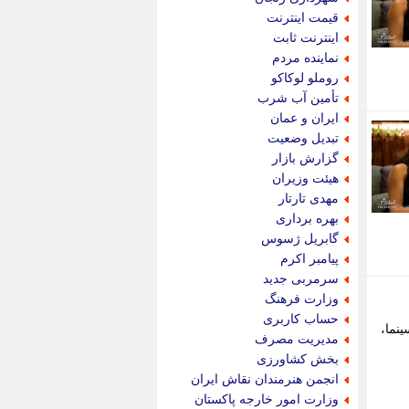
پویه آنلاین
قیمت اینترنت
پیام نفت
اینترنت ثابت
تابناک
نماینده مردم
تازه نیوز
روملو لوکاکو
تبیان
تأمین آب شرب
تجارت نیوز
ایران و عمان
تحریریه
تبدیل وضعیت
ترابر نیوز
گزارش بازار
ترفندباز
هیئت وزیران
تریبون اقتصاد
مهدی تارتار
تسنیم نیوز
بهره برداری
تک ناک
گابریل ژسوس
تکراتو
پیامبر اکرم
توریسم آنلاین
سرمربی جدید
تولید نیوز
وزارت فرهنگ
تیتر فوری
حساب کاربری
ینما،
تیکنا
مدیریت مصرف
جاب ویژن
بخش کشاورزی
جار نیوز
انجمن هنرمندان نقاش ایران
جالبتر
وزارت امور خارجه پاکستان