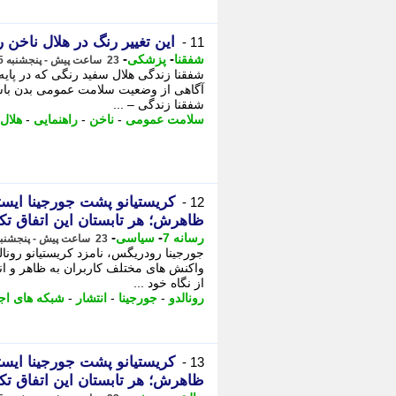
این تغییر رنگ در هلال ناخن را
11 -
-
-
شفقنا
پزشکی
23 ساعت پیش - پنجشنبه 15 مرداد 1405، 19:52
شفقنا زندگی هلال سفید رنگی که در پایه 
آگاهی از وضعیت سلامت عمومی بدن باشد
شفقنا زندگی – ...
سلامت عمومی
-
ناخن
-
راهنمایی
-
هلال
کریستیانو پشت جورجینا ایستا
12 -
ظاهرش؛ هر تابستان این اتفاق تک
-
-
رسانه 7
سیاسی
23 ساعت پیش - پنجشنبه 15 مرداد 1405، 19:20
جورجینا رودریگس، نامزد کریستیانو رونا
واکنش های مختلف کاربران به ظاهر و ان
از نگاه خود ...
رونالدو
-
جورجینا
-
انتشار
-
شبکه های اج
کریستیانو پشت جورجینا ایستا
13 -
ظاهرش؛ هر تابستان این اتفاق تک