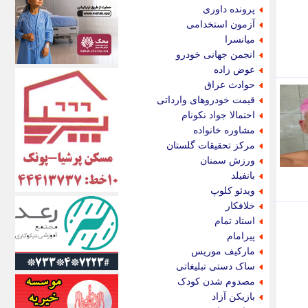
اکونیوز
پرونده داوری
الف
آزمون استخدامی
انتشار آنلاین
میانسرا
اندیشه قرن
انجمن جهانی خودرو
اندیشه معاصر
عوض زاده
اندیشه ها
حوادث عراق
انرژی پرس
قیمت خودروهای وارداتی
ای استخدام
احتمالا جواد نکونام
ایتنا
مشاوره خانواده
ایراف
مرکز تحقیقات گلستان
ایران آرت
ورزش سمنان
ایران آنلاین
بانفیلد
ایران زندگی
ویدئو کلوپ
ایران فوری
خلافکار
ایرانی روز
استاد تمام
ایرانیتال
پیرامام
ایرنا
مارکیف موریس
ایسکانیوز
ساک دستی تبلیغاتی
ایسنا
مصدوم شدن کودک
ایکنا
بازیکن آزاد
ایلنا