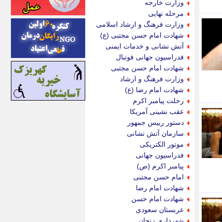
وزارت خارجه
اینتیتر
مرحله نهایی
ایونا نیوز
وزارت فرهنگ و ارشاد اسلامی
بازتاب آنلاین
شهادت امام حسن مجتبی (ع)
باشگاه خبرنگاران
آتش نشانی و خدمات ایمنی
باغستان نیوز
فدراسیون جهانی فوتبال
بامبوک
شهادت امام حسن مجتبی
ببین و بخون
وزارت فرهنگ و ارشاد
بدینسان
شهادت امام رضا (ع)
بنکر
رحلت پیامبر اکرم
بیت ران
عقب نشینی آمریکا
پارس فوتبال
دستور رییس جمهور
پارسینه
سازمان آتش نشانی
پارسینه پلاس
موتور الکتریکی
پاز آنلاین
فدراسیون جهانی
پاس گل
پیامبر اکرم (ص)
پانا
امام حسن مجتبی
پرتو نیوز
شهادت امام رضا
پرسون
شهادت امام حسن
پنجره نیوز
عربستان سعودی
پویامگ
شهرداری زنجان