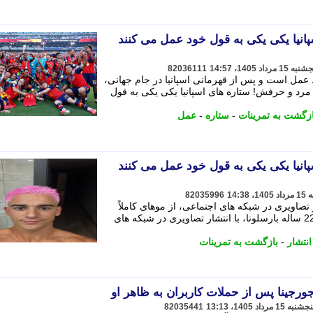
انیا یکی یکی به قول خود عمل می کنند
82036111
د عمل است و پس از قهرمانی اسپانیا در جام جهانی،
 مرد و حرفش! ستاره های اسپانیا یکی یکی به قول
ازگشت به تمرینات
-
ستاره
-
عمل
انیا یکی یکی به قول خود عمل می کنند
82035996
، با انتشار تصاویری در شبکه های اجتماعی، از موهای کاملاً
صورتی خود رونمایی کرد؛ گاوی، هافبک 22 ساله بارسلونا، با انتشار تصاویری در شبکه های
انتشار
-
بازگشت به تمرینات
جورجینا پس از حملات کاربران به ظاهر او
82035441