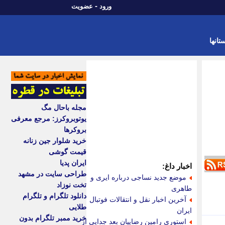
-
ورود
عضویت
تانها
مجله باحال مگ
یوتوبروکرز: مرجع معرفی
بروکرها
خرید شلوار جین زنانه
قیمت گوشی
ایران پدیا
اخبار داغ:
طراحی سایت در مشهد
موضع جدید نساجی درباره ایری و
تخت نوزاد
طاهری
دانلود تلگرام و تلگرام
آخرین اخبار نقل و انتقالات فوتبال
طلایی
ایران
خرید ممبر تلگرام بدون
استوری رامین رضاییان بعد جدایی از