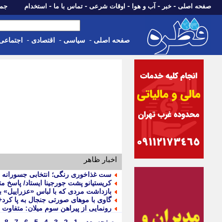
-
-
-
-
-
صفحه اصلی
خبر
آب و هوا
اوقات شرعی
تماس با ما
استخدام
جمعه، 16 مرداد 05
-
-
-
صفحه اصلی
سیاسی
اقتصادی
اجتماعی
اخبار ظاهر
ست غذاخوری رنگی؛ انتخابی جسورانه ب
کریستیانو پشت جورجینا ایستاد/ پاسخ مت
بازداشت مردی که با لباس «عزراییل» به
گاوی با موهای صورتی جنجال به پا کر
رونمایی از پیراهن سوم میلان: متفاوت 