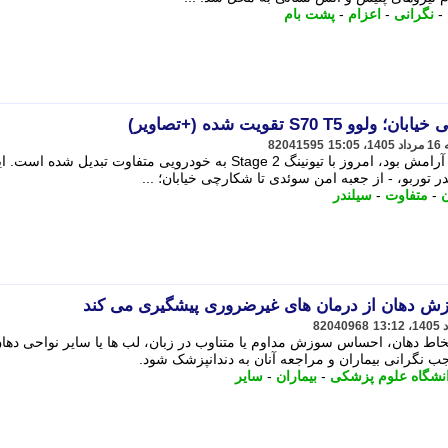
-
نگرانی
-
اعزام
-
پشت بام
S7 تقویت شده (+تصاویر)
82041595
یک سدان سوئدی که زمانی نماد ایمنی و آرامش بود، امروز با تیونینگ Stage 2 به خودرویی متفاوت تبدیل شده است
-
متفاوت
-
سیلندر
 دهان از درمان های غیرضروری پیشگیری می کند
82040968
خاط دهان، احساس سوزش مداوم یا متناوب در زبان، لب ها یا سایر نواحی دهان
ب نگرانی بیماران و مراجعه آنان به دندانپزشک شود.
نشگاه علوم پزشکی
-
بیماران
-
سایر