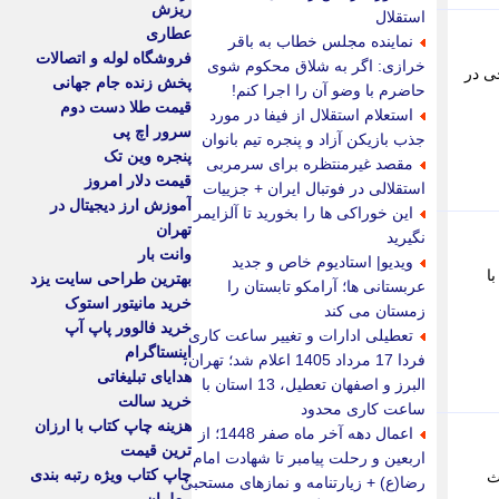
ریزش
استقلال
عطاری
نماینده مجلس خطاب به باقر
فروشگاه لوله و اتصالات
خرازی: اگر به شلاق محکوم شوی
ی در
پخش زنده جام جهانی
حاضرم با وضو آن را اجرا کنم!
قیمت طلا دست دوم
استعلام استقلال از فیفا در مورد
سرور اچ پی
جذب بازیکن آزاد و پنجره تیم بانوان
پنجره وین تک
مقصد غیرمنتظره برای سرمربی
قیمت دلار امروز
استقلالی در فوتبال ایران + جزییات
آموزش ارز دیجیتال در
این خوراکی ها را بخورید تا آلزایمر
تهران
نگیرید
وانت بار
ویدیو| استادیوم خاص و جدید
ا
بهترین طراحی سایت یزد
عربستانی ها؛ آرامکو تابستان را
خرید مانیتور استوک
زمستان می کند
خرید فالوور پاپ آپ
تعطیلی ادارات و تغییر ساعت کاری
اینستاگرام
فردا 17 مرداد 1405 اعلام شد؛ تهران،
هدایای تبلیغاتی
البرز و اصفهان تعطیل، 13 استان با
خرید سالت
ساعت کاری محدود
هزینه چاپ کتاب با ارزان
اعمال دهه آخر ماه صفر 1448؛ از
ترین قیمت
اربعین و رحلت پیامبر تا شهادت امام
چاپ کتاب ویژه رتبه بندی
عث
رضا(ع) + زیارتنامه و نمازهای مستحبی