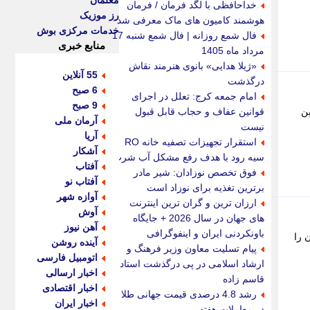
معلمان
خداحافظی با لگد فرمان / فرمان
رز موزیک
هوشمند کامیون های ماک معرفی شد
خدمات مرکزی بوش
فال شمع روزانه | فال شمع شنبه 17
منابع خبری
مرداد ماه 1405
«ژیلا هدایی» بانوی هنرمند نقاش
55 آنلاین
درگذشت
6 صبح
امام جمعه کرج: تعلل در اجرای
9 صبح
. این
قوانین عفاف و حجاب قابل قبول
آرمان ملی
نیست
آریا
استقرار تجهیزات تصفیه خانه RO
آشکار
سیه رود با هدف رفع مشکل آب شرب
آفتاب
فوق تخصص نوزادان: شیر مادر
آفتاب نو
برترین تغذیه برای نوزاد است
آوازه شهر
ارزان ترین و گران ترین اینترنت
آوش
های جهان در سال 2026 + جایگاه
آهن نیوز
باونکردنی ایران و اینفوگرافی
 را
آینده روشن
پیام تسلیت معاون وزیر فرهنگ و
اتومبیل فارسی
ارشاد اسلامی در پی درگذشت استاد
اخبار ارسالی
قاسم زاده
اخبار اقتصادی
رشد 4.8 درصدی قیمت جهانی طلا
اخبار ایران
در معاملات هفته