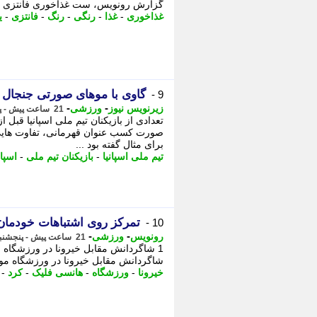
گزارش رونویس، ست غذاخوری فانتزی رن
غذاخوری
-
غذا
-
رنگی
-
رنگ
-
فانتزی
-
ی
گاوی با موهای صورتی جنجال 
9 -
-
-
زیرنویس نیوز
ورزشی
21 ساعت پیش - پنجشنبه 15 مرداد 1405، 21:33
صورت کسب عنوان قهرمانی، تفاوت هایی د
برای مثال گفته بود ...
تیم ملی اسپانیا
-
بازیکنان تیم ملی
-
اسپان
تمرکز روی اشتباهات خودما
10 -
-
-
رونویس
ورزشی
21 ساعت پیش - پنجشنبه 15 مرداد 1405، 21:08
شاگردانش مقابل خیرونا در ورزشگاه مونتیلیوی،
خیرونا
-
ورزشگاه
-
هانسی فلیک
-
کرد
-