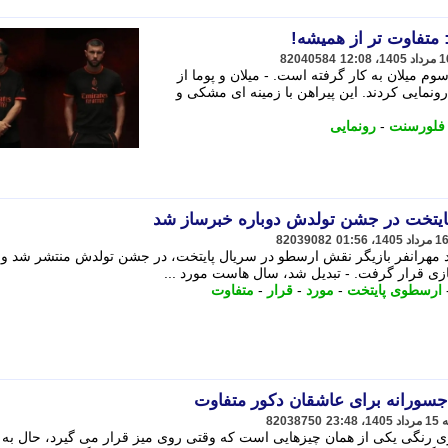
 متفاوت تر از همیشه!
82040584
وم میلان به کار گرفته است. - میلان و پوما از
2-2026 این باشگاه رونمایی کردند. این پیراهن با زمینه ای مشکی و
فلورسنت
-
رونمایی
تخت در جشن تولدش دوباره خبرساز شد
82039082
مد مهرانفر بازیگر نقش ارسطو در سریال پایتخت، در جشن تولدش منتشر شد و
زی قرار گرفت. - تبدیل شد، سال هاست مورد ...
ارسطوی پایتخت
-
مورد
-
قرار
-
متفاوت
سورانه برای عاشقان دکور متفاوت
82038750
رنگی یکی از همان چیزهایی است که وقتی روی میز قرار می گیرد، حال به