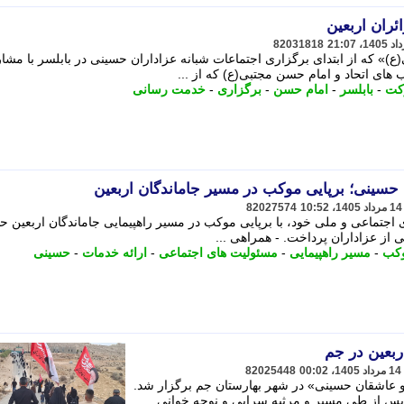
ئران اربعین
82031818
)» که از ابتدای برگزاری اجتماعات شبانه عزاداران حسینی در بابلسر با مش
های اتحاد و امام حسن مجتبی(ع) که از ...
کت
-
بابلسر
-
امام حسن
-
برگزاری
-
خدمت رسانی
ن حسینی؛ برپایی موکب در مسیر جاماندگان اربعین
82027574
 اجتماعی و ملی خود، با برپایی موکب در مسیر راهپیمایی جاماندگان اربعین ح
 از عزاداران پرداخت. - همراهی ...
وکب
-
مسیر راهپیمایی
-
مسئولیت های اجتماعی
-
ارائه خدمات
-
حسینی
ربعین در جم
82025448
 و عاشقان حسینی» در شهر بهارستان جم برگزار شد.
پس از طی مسیر و مرثیه سرایی و نوحه خوانی