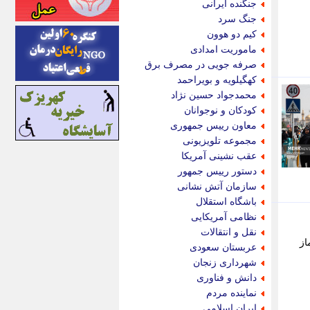
جنگنده ایرانی
اینتیتر
جنگ سرد
ایونا نیوز
کیم دو هوون
بازتاب آنلاین
ماموریت امدادی
باشگاه خبرنگاران
صرفه جویی در مصرف برق
باغستان نیوز
کهگیلویه و بویراحمد
بامبوک
محمدجواد حسین نژاد
ببین و بخون
کودکان و نوجوانان
بدینسان
معاون رییس جمهوری
بنکر
مجموعه تلویزیونی
بیت ران
عقب نشینی آمریکا
پارس فوتبال
دستور رییس جمهور
پارسینه
سازمان آتش نشانی
پارسینه پلاس
باشگاه استقلال
پاز آنلاین
نظامی آمریکایی
پاس گل
نقل و انتقالات
پانا
از
عربستان سعودی
پرتو نیوز
شهرداری زنجان
پرسون
دانش و فناوری
پنجره نیوز
نماینده مردم
پویامگ
ایران اسلامی