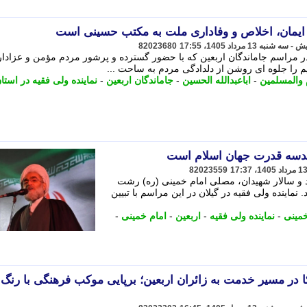
ز ایمان، اخلاص و وفاداری ملت به مکتب حسینی است
82023680
مراسم جاماندگان اربعین که با حضور گسترده و پرشور مردم مؤمن و عزادار
م را جلوه ای روشن از دلدادگی مردم به ساحت ...
 والمسلمین
-
اباعبدالله الحسین
-
جاماندگان اربعین
-
نماینده ولی فقیه در استا
ندسه قدرت جهان اسلام است
82023559
د و سالار شهیدان، مصلی امام خمینی (ره) رشت
نماینده ولی فقیه در گیلان در این مراسم با تبیین
مینی
-
نماینده ولی فقیه
-
اربعین
-
امام خمینی
-
ا در مسیر خدمت به زائران اربعین؛ برپایی موکب فرهنگی با رنگ