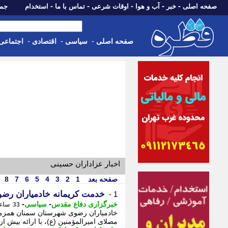
-
-
-
-
-
صفحه اصلی
خبر
آب و هوا
اوقات شرعی
تماس با ما
استخدام
جمعه، 16 مرداد 05
-
-
-
صفحه اصلی
سیاسی
اقتصادی
اجتماعی
اخبار عزاداران حسینی
صفحه بعد
1
2
3
4
5
6
7
8
خدمت کریمانه خادمیاران رضوی سمنان؛ پذیرایی از 6 ه
1 -
-
-
خبرگزاری دفاع مقدس
سیاسی
33 ساعت پیش - پنجشنبه 15 مرداد 1405، 11:45
خادمیاران رضوی شهرستان سمنان همزمان ب
مصلای امیرالمؤمنین (ع)، با ارائه بیش از 8 هزار و 500 وعده پذیرایی و خدمات مختلف، ..