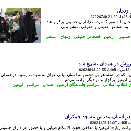
 زنجان
82024748
نجان با حضور گسترده عزاداران حسینی برگزار شد. -
وا به اشخاص حقیقی و حقوقی منتشر نمی
 حسینی
-
اربعین
-
اشخاص حقیقی
-
زنجان
-
منتشر
روش در همدان تشییع شد
82024608
 که در حمله هوایی دشمن به استان دیالی عراق به شهادت رسید، در همدان ت
اربعین برگزار و بار دیگر ارادت مردم ...
ی انقلاب اسلامی
-
مراسم جاماندگان اربعین
-
همدان
-
مراسم
-
اربعین
 در آستان مقدس مسجد جمکران
82024185
ائت زیارت اربعین با مداحی حجت الاسلام ضیایی و با حضور عزاداران حسینی