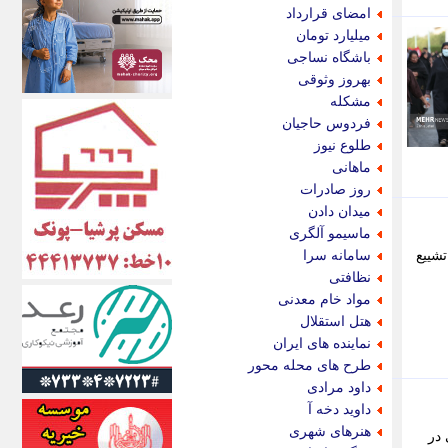
اکونیوز
امضای قرارداد
الف
میلیارد تومان
انتشار آنلاین
باشگاه نساجی
اندیشه قرن
بهروز وثوقی
اندیشه معاصر
مشکله
اندیشه ها
فردوس حاجیان
انرژی پرس
طلوع نیوز
ای استخدام
ماهانی
ایتنا
روز صادرات
ایراف
میدان دادن
ایران آرت
ماسیمو آلگری
ایران آنلاین
شییع
سامانه سرا
ایران زندگی
نظافتی
ایران فوری
مواد خام معدنی
ایرانی روز
هتل استقلال
ایرانیتال
نماینده های ایران
ایرنا
طرح های محله محور
ایسکانیوز
داود مرادی
ایسنا
داوید دخه آ
ایکنا
هنرهای شهری
 در
ایلنا