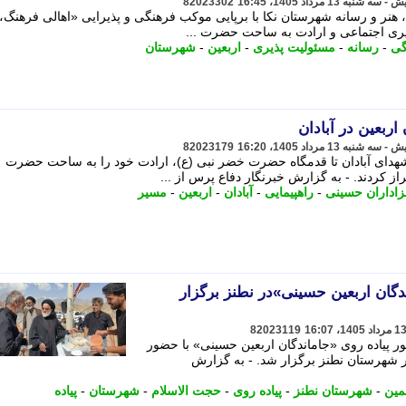
82023302
هنر و رسانه شهرستان نکا با برپایی موکب فرهنگی و پذیرایی «اهالی فرهنگ، 
یری اجتماعی و ارادت به ساحت حضرت ...
گی
-
رسانه
-
مسئولیت پذیری
-
اربعین
-
شهرستان
اربعین در آبادان
82023179
شهدای آبادان تا قدمگاه حضرت خضر نبی (ع)، ارادت خود را به ساحت حضرت
راز کردند. - به گزارش خبرنگار دفاع پرس از ...
اداران حسینی
-
راهپیمایی
-
آبادان
-
اربعین
-
مسیر
دگان اربعین حسینی»در نطنز برگزار
82023119
 پیاده روی «جاماندگان اربعین حسینی» با حضور
ر شهرستان نطنز برگزار شد. - به گزارش
مین
-
شهرستان نطنز
-
پیاده روی
-
حجت الاسلام
-
شهرستان
-
پیاده