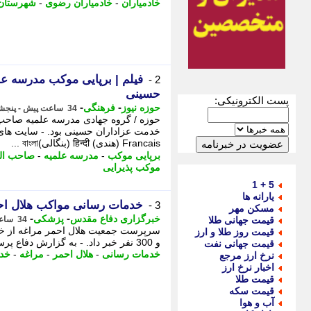
خادمیاران
-
خادمیاران رضوی
-
شهرستان
فیلم | برپایی موکب مدرسه عل
2 -
حسینی
پست الکترونیکی:
-
-
حوزه نیوز
فرهنگی
34 ساعت پیش - پنجشنبه 15 مرداد 1405، 11:17
حوزه / گروه جهادی مدرسه علمیه صاحب ال
Francais (هندی) हिन्दी (بنگالی)বাংলা ...
برپایی موکب
-
مدرسه علمیه
-
صاحب ال
موکب پذیرایی
5 + 1
یارانه ها
خدمات رسانی مواکب هلال احمر مراغ
3 -
مسکن مهر
-
-
خبرگزاری دفاع مقدس
پزشکی
قیمت جهانی طلا
34 ساعت پیش - پنجشنبه 15 مرداد 1405، 11:00
قیمت روز طلا و ارز
و 300 نفر خبر داد. - به گزارش دفاع پرس سرپرست جمعیت هلال احمر مراغه با اشاره به ...
قیمت جهانی نفت
خدمات رسانی
-
هلال احمر
-
مراغه
-
خد
نرخ ارز مرجع
اخبار نرخ ارز
قیمت طلا
قیمت سکه
آب و هوا