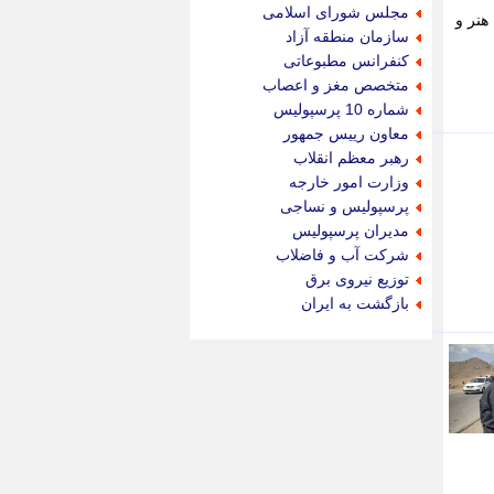
جام جم
مجلس شورای اسلامی
هنر و
جدید پرس
سازمان منطقه آزاد
جماران
کنفرانس مطبوعاتی
جوان ایرانی
متخصص مغز و اعصاب
جهان مانا
شماره 10 پرسپولیس
جهان نگر
معاون رییس جمهور
جهان نیوز
رهبر معظم انقلاب
چطور
وزارت امور خارجه
چمپیونات
پرسپولیس و نساجی
چمدون
مدیران پرسپولیس
چه خبر
شرکت آب و فاضلاب
حادثه 24
توزیع نیروی برق
حرف تو
بازگشت به ایران
حوادث پلاس
حوزه نیوز
خبر آنلاین
خبر جنوب
خبر سیاسی
خبر گردون
خبر ورزشی
خبرجو