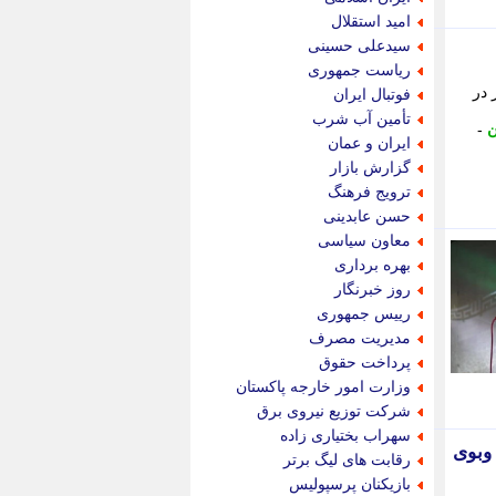
پویه آنلاین
امید استقلال
پیام نفت
سیدعلی حسینی
تابناک
ریاست جمهوری
تازه نیوز
 در
فوتبال ایران
تبیان
تأمین آب شرب
ن
-
تجارت نیوز
ایران و عمان
تحریریه
گزارش بازار
ترابر نیوز
ترویج فرهنگ
ترفندباز
حسن عابدینی
تریبون اقتصاد
معاون سیاسی
تسنیم نیوز
بهره برداری
تک ناک
روز خبرنگار
تکراتو
رییس جمهوری
توریسم آنلاین
مدیریت مصرف
تولید نیوز
پرداخت حقوق
تیتر فوری
وزارت امور خارجه پاکستان
تیکنا
شرکت توزیع نیروی برق
جاب ویژن
سهراب بختیاری زاده
جار نیوز
 وبوی
رقابت های لیگ برتر
جالبتر
بازیکنان پرسپولیس