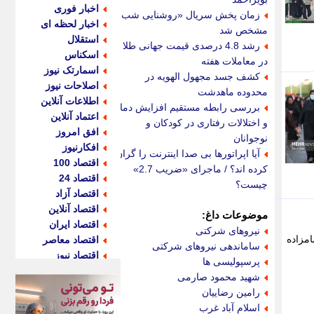
اخبار فوری
زمان پخش سریال «روشنایی شب»
اخبار لحظه ای
مشخص شد
استقلال
رشد 4.8 درصدی قیمت جهانی طلا
اسکناس
در معاملات هفته
اسمارتک نیوز
کشف جسد مجهول الهویه در
اصلاحات نیوز
محدوده ماهدشت
اطلاعات آنلاین
بررسی رابطه مستقیم افزایش دما
اعتماد آنلاین
و اختلالات رفتاری در کودکان و
افق امروز
نوجوانان
افکارنیوز
آیا اپراتورها بی صدا اینترنت را گران
اقتصاد 100
کرده اند؟ / ماجرای «ضریب 2.7»
اقتصاد 24
چیست؟
اقتصاد آزاد
اقتصاد آنلاین
موضوعات داغ:
اقتصاد ایران
نیروهای شرکتی
امزاده
اقتصاد معاصر
ساماندهی نیروهای شرکتی
اقتصاد نیوز
پرسپولیسی ها
اکو ایران
شهید محمود صارمی
اکوفارس
رامین رضاییان
اکونگار
اسلام آباد غرب