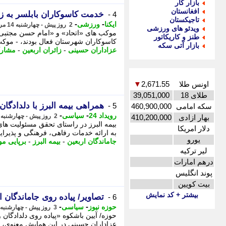
بازار کار
افغانستان
خدمت کاسوکاران بابلسر به زا
4 -
تاجیکستان
-
-
ایکنا
ورزشی
2 روز پیش - چهارشنبه 14 مرداد 1405، 21:07
ویدئو های ورزشی
موکب های «اتحاد» و «امام حسن مجتبی(ع
طنز و کاریکاتور
کاسوکاران شهرستان فعال بودند، - موکب 
بازار آتی سکه
عزاداران حسینی
-
زائران اربعین
-
مشار
اونس طلا
2,671.55
▼
طلای 18
39,051,000
همراهی بیمه البرز با دلدادگا
5 -
سکه امامی
460,900,000
-
-
رویداد 24
سیاسی
2 روز پیش - چهارشنبه 14 مرداد 1405، 10:52
بهار ازادی
410,200,000
بیمه البرز در راستای تحقق مسئولیت های
دلار امریکا
به ارائه خدمات رفاهی، فرهنگی و پذیرایی
یورو
جاماندگان اربعین
-
بیمه البرز
-
برپایی م
لیر ترکیه
درهم امارات
پوند انگلیس
بیت کویین
بیشتر + کد نمایش
تصاویر/ پیاده روی جاماندگان ا
6 -
-
-
حوزه نیوز
سیاسی
3 روز پیش - چهارشنبه 14 مرداد 1405، 00:02
حوزه/ آیین باشکوه «پیاده روی دلدادگان
عزاداران حسینی در این همایش معنوی، 