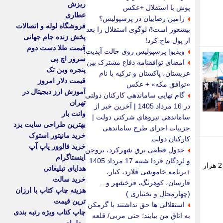
ریزش
پوش با استقلال +عکس
عطاری
رامین رضاییان در پرسپولیس؟
فروشگاه لوله و اتصالات
بیشعور است!/ لوگوی استقلال را بعد
پخش زنده جام جهانی
از پول ماچ کرد!
قیمت طلا دست دوم
ویدیو| پرسپولیس روی حالت آپدیت!
سرور اچ پی
امضای توافقنامه دفاع مشترک بین
پنجره وین تک
عربستان، پاکستان و ترکیه با نام
قیمت دلار امروز
«توافق مکه» + عکس
آموزش ارز دیجیتال در
گام نهایی ساماندهی کارکنان دولتی
تهران
در 16 مرداد 1405 | آخرین خبر از
وانت بار
ساماندهی نیروهای شرکتی دولت |
بهترین طراحی سایت یزد
جزییات اجرای طرح ساماندهی
خرید مانیتور استوک
کارکنان دولت
خرید فالوور پاپ آپ
جدول قطعی برق شهرکرد، بروجن
اینستاگرام
و لردگان فردا شنبه 17 مرداد 1405
سرپرست جمعیت هلال احمر مراغه از خدمات رسانی مواکب این جمعیت در مراسم مربوط به اربعین حسینی به تعداد 2 هزار
هدایای تبلیغاتی
+برنامه خاموشی فلارد، کیار،
خرید سالت
فارسان، کوهرنگ، فرخشهر و...
هزینه چاپ کتاب با ارزان
(چهارمحال و بختیاری )
ترین قیمت
استقلالی ها حق نداشتند با گرمکن
چاپ کتاب ویژه رتبه بندی
به اتاق من بیایند؛ حتی مربی/ قلعه