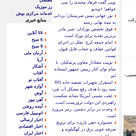
معلمان
نویی گفت فرهاد مجیدی را نمی
رز موزیک
خواهم! +ویدیو
خدمات مرکزی بوش
تور جهانی تنیس صربستان؛ یزدانی
ارکت
منابع خبری
به نیمه نهایی رسید
فوق تخصص نوزادان: شیر مادر
55 آنلاین
برترین تغذیه برای نوزاد است
6 صبح
امام جمعه کرج: تعلل در اجرای
9 صبح
قوانین عفاف و حجاب قابل قبول
آرمان ملی
نیست
آریا
توییت معنادار معاون پزشکیان: با
آشکار
تمام توان کنار رییس جمهور ایستاده
آفتاب
سینی،
ایم
آفتاب نو
استقرار تجهیزات تصفیه خانه RO
آوازه شهر
سیه رود با هدف رفع مشکل آب شرب
آوش
عقب نشینی آمریکا نشانه شکست
آهن نیوز
راهبردی این دولت تروریست است
آینده روشن
وحدت در برابر دشمن، رمز پیروزی
اتومبیل فارسی
است
اخبار ارسالی
جشنواره «هی یاری» برای ترویج
اخبار اقتصادی
صرفه جویی برق در کهگیلویه و
اخبار ایران
بویراحمد