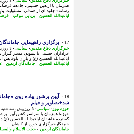
-
-
خبرگزاری دفاع مقدس
سیاسی
3 روز پیش - سه شنبه 13 مرداد 1405، 16:45
همزمان با اربعین حسینی، جامعه فرهنگ، 
رسانه» جلوه ای از همدلی، مسئولیت پذ
اباعبدالله الحسین
-
برپایی موکب
-
فرهن
برگزاری راهپیمایی جاماندگان 
17 -
-
-
خبرگزاری دفاع مقدس
سیاسی
3 روز پیش - سه شنبه 13 مرداد 1405، 16:20
عزاداران حسینی با پیمودن مسیر گلزار 
اباعبدالله الحسین (ع) و یاران باوفایش اب
اباعبدالله الحسین
-
جاماندگان اربعین
-
عز
آیین پرشور پیاده روی «جامان
18 -
شد+تصاویر و فیلم
-
-
حوزه نیوز
سیاسی
3 روز پیش - سه شنبه 13 مرداد 1405، 16:07
حوزه/ همزمان با سراسر کشورآیین پرشور
گسترده عاشقان اباعبدالله الحسین (ع) د
خبرنگارخبرگزاری حوزه از کاشان، ...
جاماندگان اربعین
-
حجت الاسلام والمسل