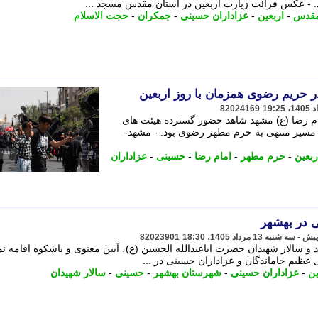
- عکس قرائت زیارت اربعین در آستان مقدس مسجد ...
مقدس
-
اربعین
-
عزاداران حسینی
-
جمکران
-
حجت الاسلام
 حریم رضوی همزمان با روز اربعین
82024169
مام رضا (ع) مشهد شاهد حضور گسترده هیئت های
 مسیر منتهی به حرم مطهر رضوی بود. - مشهد-
ربعین
-
حرم مطهر
-
امام رضا
-
حسینی
-
عزاداران
ی در بهشهر
82023901
و سالار شهیدان حضرت اباعبدالله الحسین (ع)، آیین معنوی و باشکوه اقامه نم
ظیم جاماندگان و عزاداران حسینی در ...
ین
-
عزاداران حسینی
-
شهرستان بهشهر
-
حسینی
-
سالار شهیدان