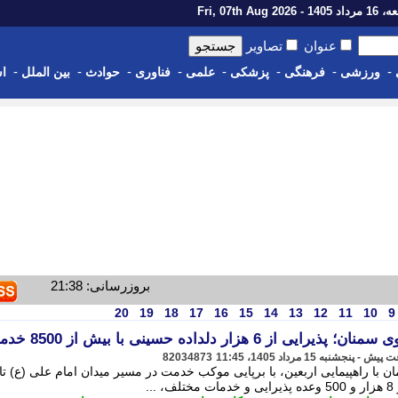
14 - Fri, 07th Aug 2026
عنوان
تصاویر
-
-
-
-
-
-
-
-
ورزشی
فرهنگی
پزشکی
علمی
فناوری
حوادث
بین الملل
اس
بروزرسانی: 21:38
20
19
18
17
16
15
14
13
12
11
10
9
زار دلداده حسینی با بیش از 8500 خدمت
82034873
ا راهپیمایی اربعین، با برپایی موکب خدمت در مسیر میدان امام علی (ع) تا
.