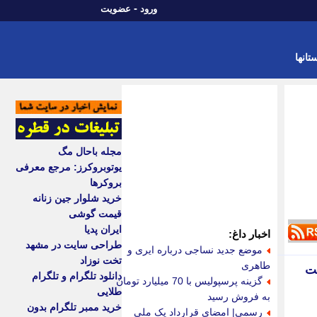
-
ورود
عضویت
تانها
مجله باحال مگ
یوتوبروکرز: مرجع معرفی
بروکرها
خرید شلوار جین زنانه
قیمت گوشی
ایران پدیا
اخبار داغ:
طراحی سایت در مشهد
موضع جدید نساجی درباره ایری و
تخت نوزاد
طاهری
دانلود تلگرام و تلگرام
گزینه پرسپولیس با 70 میلیارد تومان
طلایی
به فروش رسید
خرید ممبر تلگرام بدون
رسمی| امضای قرارداد یک ملی