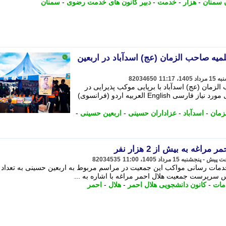
 سمنان
-
هزار
-
خدمت
-
دبیر کانون های خدمت رضوی
-
سمنان
میه صاحب الزمان (عج) اسدآباد در اربعین
82034650
زمان (عج) اسدآباد با برپایی موکب پذیرایی در
خدمت عزاداران حسینی بود. - سایت های مورد نیاز فارسی English العربیه اردو (فرانسوی)
زمان
-
اسدآباد
-
عزاداران حسینی
-
اربعین حسینی
-
ه به بیش از 2 هزار نفر
82034535
مات
-
کانون دانشجویی هلال احمر
-
هلال
-
احمر