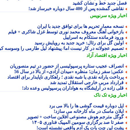
ل جدید خط و نشان کشید
قاشی گمشده پس از 400 سال دوباره خبرساز شد!
بار ویژه
سرنویس
سخه معمار تحریم ها برای توافق جدید با ایران
ازخوانی آهنگ معروف محمد نوری توسط غزل شاکری + فیلم
رود فرمانده سنتکام به اسراییل
ولین گل برای رئال: خرید جدید به رویایش رسید
صمیم عجولانه در کار نیست اما/ پیشنهاد لیل طارمی را وسوسه کرد
بار ویژه
اقتصاد آزاد
نصراف عجیب ستاره پرسپولیسی از حضور در تیم منصوریان
کس| سفر زمان؛ منظره «میدان آزادی» از بالا در سال 56
رداخت یارانه نقدی یا شبه نقدی ؛ راهکاری ناپایدار برای اقتصاد
رارداد مربی خارجی استقلال تمدید شد
لی زاده در آرایشگاه به هواداران پرسپولیس وعده داد!
بار ویژه
تک ناک
پل دوباره قیمت گوشی ها را بالا می برد
یلان ماسک در ماه کارخانه می سازد!
وگل مترجم هوش مصنوعی آفلاین ساخت + تصویر
فر تا صد برگزاری سومین المپیک فناوری ۱۴۰۵
شت این چت بات یک آدم واقعی نشسته است!