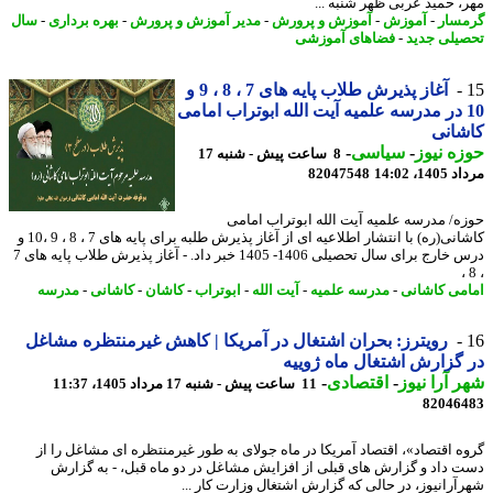
، حمید عربی ظهر شنبه ...
سار
-
آموزش
-
آموزش و پرورش
-
مدیر آموزش و پرورش
-
بهره برداری
-
سال
یلی جدید
-
فضاهای آموزشی
آغاز پذیرش طلاب پایه های 7 ، 8 ، 9 و
10 در مدرسه علمیه آیت الله ابوتراب امامی
شانی
ه نیوز
-
سیاسی
-
8 ساعت پیش - شنبه 17
1، 14:02
82047548
ه/ مدرسه علمیه آیت الله ابوتراب امامی
کاشانی(ره) با انتشار اطلاعیه ای از آغاز پذیرش طلبه برای پایه های 7 ، 8 ، 9 ،10 و
درس خارج برای سال تحصیلی 1406- 1405 خبر داد. - آغاز پذیرش طلاب پایه های 7
می کاشانی
-
مدرسه علمیه
-
آیت الله
-
ابوتراب
-
کاشان
-
کاشانی
-
مدرسه
رویترز: بحران اشتغال در آمریکا | کاهش غیرمنتظره مشاغل
گزارش اشتغال ماه ژوییه
 آرا نیوز
-
اقتصادی
-
11 ساعت پیش - شنبه 17 مرداد 1405، 11:37
82046
ه اقتصاد»، اقتصاد آمریکا در ماه جولای به طور غیرمنتظره ای مشاغل را از
 داد و گزارش های قبلی از افزایش مشاغل در دو ماه قبل، - به گزارش
آرانیوز، در حالی که گزارش اشتغال وزارت کار ...