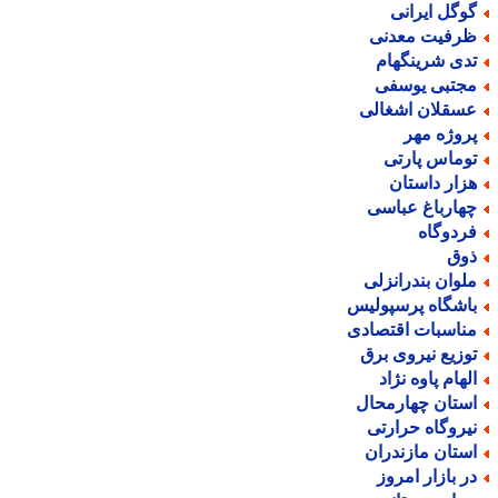
وگل ایرانی
رفیت معدنی
دی شرینگهام
جتبی یوسفی
سقلان اشغالی
روژه مهر
وماس پارتی
زار داستان
هارباغ عباسی
ردوگاه
وق
لوان بندرانزلی
اشگاه پرسپولیس
ناسبات اقتصادی
وزیع نیروی برق
لهام پاوه نژاد
ستان چهارمحال
یروگاه حرارتی
ستان مازندران
ر بازار امروز