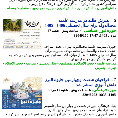
سر کشور منتشر کرد. - به گزارش گروه فرهنگ دفاع پرس ،
ش آموزان
-
دانش
-
البرز
-
دانش آموزی
-
جایزه
-
چهارمین
-
مقطع متوسطه
پذیرش طلبه در مدرسه علمیه
لدوله برای سال تحصیلی 1406 - 1405
ه نیوز
-
سیاسی
-
4 ساعت پیش - شنبه 17
1، 17:47
82049160
ه/ مدرسه علمیه مجدالدوله تهران، تحت اشراف
 الاسلام والمسلمین محمدمهدی سیبویه، برای
سال تحصیلی 1405-1406 از میان طلاب سطوح دوم و سوم پذیرش می کند. به
رش خبرگزاری حوزه از تهران، ...
سه علمیه
-
حجت الاسلام والمسلمین
-
سال تحصیلی
-
مدرسه
-
حجت الاسلام
-
ان
-
پذیرش
فراخوان شصت وچهارمین جایزه البرز
نش آموزی منتشر شد
ر
-
فرهنگی
-
6 ساعت پیش - شنبه 17 مرداد
82048702
1405
اد فرهنگی البرز در شصت و چهارمین سال تاسیس
، فراخوان شصت و چهارمین سال جایزه البرز
ش آموزی را با هـدف تقدیر از دانش آموزان برتر سراسر کشور منتشر کرد. -