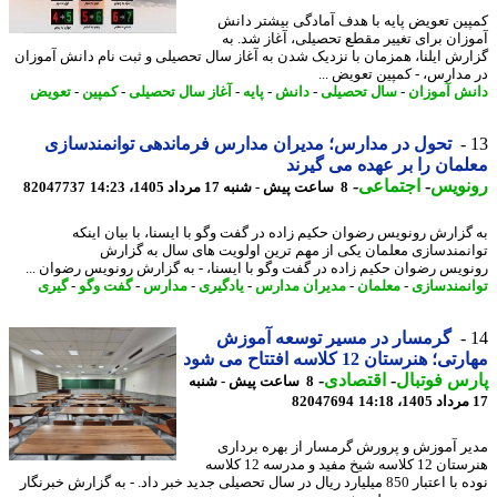
ین تعویض پایه با هدف آمادگی بیشتر دانش
زان برای تغییر مقطع تحصیلی، آغاز شد. به
رش ایلنا، همزمان با نزدیک شدن به آغاز سال تحصیلی و ثبت نام دانش آموزان
مدارس، - کمپین تعویض ...
ش آموزان
-
سال تحصیلی
-
دانش
-
پایه
-
آغاز سال تحصیلی
-
کمپین
-
تعویض
تحول در مدارس؛ مدیران مدارس فرماندهی توانمندسازی
مان را بر عهده می گیرند
نویس
-
اجتماعی
-
8 ساعت پیش - شنبه 17 مرداد 1405، 14:23
82047737
گزارش رونویس رضوان حکیم زاده در گفت وگو با ایسنا، با بیان اینکه
نمندسازی معلمان یکی از مهم ترین اولویت های سال به گزارش
ویس رضوان حکیم زاده در گفت وگو با ایسنا، - به گزارش رونویس رضوان ...
نمندسازی
-
معلمان
-
مدیران مدارس
-
یادگیری
-
مدارس
-
گفت وگو
-
گیری
گرمسار در مسیر توسعه آموزش
؛ هنرستان 12 کلاسه افتتاح می شود
س فوتبال
-
اقتصادی
-
8 ساعت پیش - شنبه
82047694
ر آموزش و پرورش گرمسار از بهره برداری
هنرستان 12 کلاسه شیخ مفید و مدرسه 12 کلاسه
نوده با اعتبار 850 میلیارد ریال در سال تحصیلی جدید خبر داد. - به گزارش خبرنگار