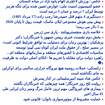
کس / ورزش لاکچری الهام پاوه نژاد در میانه تابستان
ضو کمیسیون امنیت ملی: عوارض تعیین شده برای تنگه هرمز
ران 7 درصد و عمان 3 درصد است
یری 4 متهم قتل حمیدرضا رجب زاده (17 مرداد 1405)
پیش بینی هوش مصنوعی ایلان ماسک: قیمت ریپل تا پایان 2026
!
لاصه بازی منچستریونایتد - پاری سن ژرمن
خش دوم نشست خبری رییس جمهور با خبرنگاران؛ دکتر
کیان : بهترین زمان برای دستیابی به توافق شرایط کنونی است/
مسیر صلح ، از حقوق ملت ایران کوتاه نمی آییم/ توسعه
سبات اقتصادی با کشورهای منطقه و سازمانهای منطقه ای ،
برد دولت برای مقابله با تحریم ها / اتکای اصلی دولت به ظرفیت
لنسکی: حملات روسیه هیچ نیروگاه حرارتی سالمی برای اوکراین
جای نگذاشته است
کس شاد سپند امیرسلیمانی در کنار پسرش
وایت تلخ روز خبرنگار؛ همه چیزهایی که خبرنگاران نگفتند
یماری های غیرواگیر، مهم ترین عامل مرگ ومیر زنان ایرانی طی
مایت مشروط از موتورسواری بانوان؛ قانونی شود