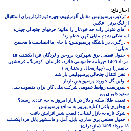
ار داغ:
رکیب پرسپولیس مقابل آلومینیوم/ چهره تیم تارتار برای استقبال
لیگ برتر +عکس
قای فنونی زاده حد خودتان را بدانید/ حرفهای جنجالی چینی:
قلالی شدم مایلی کهن خطم زد!
رگیری در باشگاه پرسپولیس؛ یا جای ما اینجاست یا محسن
لی!
جدول قطعی برق شهرکرد، بروجن و لردگان فردا یکشنبه 18
مرداد 1405 +برنامه خاموشی فلارد، فارسان، کوهرنگ، فرخشهر،
میرزا و... (چهارمحال و بختیاری )
فل انتقال جنجالی پرسپولیس باز شد
ولین گل خورده پرسپولیسِ تارتار
رپرست روابط عمومی شرکت ملی گاز ایران منصوب شد؛
د داوری پور
یمت طلا، سکه و دلار در بازار امروز به چه عددی رسید؟
طوری یاغی! کنایه پیروز به مدافع پرسپولیس
وک تازه به بازار لبنیات؛ قیمت شیر افزایش یافت
دول قطعی برق ساری، بابل، آمل و قائمشهر بابل فردا یکشنبه