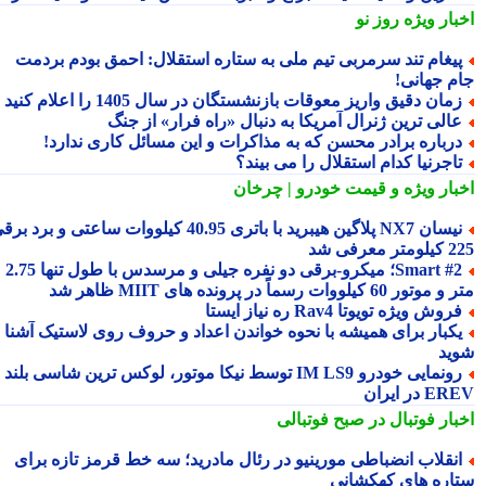
بار ویژه
روز نو
یغام تند سرمربی تیم ملی به ستاره استقلال: احمق بودم بردمت
م جهانی!
مان دقیق واریز معوقات بازنشستگان در سال 1405 را اعلام کنید
الی ترین ژنرال آمریکا به دنبال «راه فرار» از جنگ
رباره برادر محسن که به مذاکرات و این مسائل کاری ندارد!
اجرنیا کدام استقلال را می بیند؟
بار ویژه
و قیمت خودرو | چرخان
نیسان NX7 پلاگین هیبرید با باتری 40.95 کیلووات ساعتی و برد برقی
 معرفی شد
Smart #2؛ میکرو-برقی دو نفره جیلی و مرسدس با طول تنها 2.75
ور 60 کیلووات رسماً در پرونده های MIIT ظاهر شد
روش ویژه تویوتا Rav4 ره نیاز ایستا
کبار برای همیشه با نحوه خواندن اعداد و حروف روی لاستیک آشنا
ید
رونمایی خودرو IM LS9 توسط نیکا موتور، لوکس ترین شاسی بلند
 در ایران
بار فوتبال در صبح فوتبالی
نقلاب انضباطی مورینیو در رئال مادرید؛ سه خط قرمز تازه برای
اره های کهکشانی