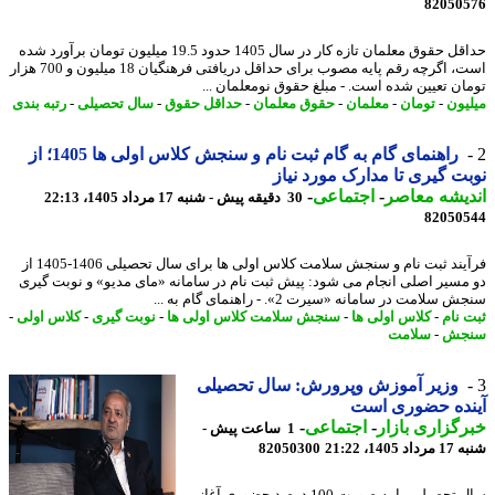
82050
حداقل حقوق معلمان تازه کار در سال 1405 حدود 19.5 میلیون تومان برآورد شده
است، اگرچه رقم پایه مصوب برای حداقل دریافتی فرهنگیان 18 میلیون و 700 هزار
ان تعیین شده است. - مبلغ حقوق نومعلمان ...
یون
-
تومان
-
معلمان
-
حقوق معلمان
-
حداقل حقوق
-
سال تحصیلی
-
رتبه بندی
راهنمای گام به گام ثبت نام و سنجش کلاس اولی ها 1405؛ از
ت گیری تا مدارک مورد نیاز
یشه معاصر
-
اجتماعی
-
30 دقیقه پیش - شنبه 17 مرداد 1405، 22:13
82050
فرآیند ثبت نام و سنجش سلامت کلاس اولی ها برای سال تحصیلی 1406-1405 از
مسیر اصلی انجام می شود: پیش ثبت نام در سامانه «مای مدیو» و نوبت گیری
سلامت در سامانه «سیرت 2». - راهنمای گام به ...
 نام
-
کلاس اولی ها
-
سنجش سلامت کلاس اولی ها
-
نوبت گیری
-
کلاس اولی
-
جش
-
سلامت
وزیر آموزش وپرورش: سال تحصیلی
نده حضوری است
گزاری بازار
-
اجتماعی
-
1 ساعت پیش -
1405، 21:22
82050300