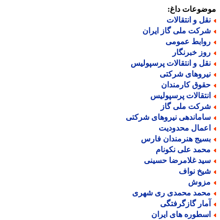
ضوعات داغ:
قل و انتقالات
رکت ملی گاز ایران
وابط عمومی
وز خبرنگار
قل و انتقالات پرسپولیس
یروهای شرکتی
قوق کارمندان
نتقالات پرسپولیس
رکت ملی گاز
اماندهی نیروهای شرکتی
عمال محدودیت
سیج هنرمندان فارس
حمد علی نکونام
ید غلامرضا حسینی
یخ نواف
زوش
حمد محمدی ری شهری
مار گازگرفتگی
سطوره های ایران