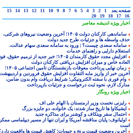
حه بعد
1
2
3
4
5
6
7
8
9
10
11
12
13
14
15
20
19
18
17
بار ویژه
اندیشه معاصر
ساماندهی کارکنان دولت ۱۴۰۵؛ آخرین وضعیت نیروهای شرکتی،
ف واسطه ها و جزئیات طرح جدید دولت
امانه سعدی چیست؟ | ورود به سامانه سعدی سهام عدالت،
تعلام دارایی و راهنمای خدمات
افزایش مجدد حقوق کارمندان ۱۴۰۵؛ خبر جدید از ترمیم حقوق، فوق
عاده خاص و میزان افزایش دریافتی کارکنان دولت
زمان نهایی پرداخت معوقات بازنشستگان تامین اجتماعی ۱۴۰۵؛
رین خبر از واریز مابه التفاوت افزایش حقوق فروردین و اردیبهشت
ام فوری با سفته الکترونیکی؛ شرایط دریافت وام بدون ضامن،
ارک لازم، نحوه ثبت درخواست و جزئیات بازپرداخت
بار ویژه
رونگار
ایزنی نخست وزیر ارمنستان با الهام علی اف
یشیکاوا ها تاریخ ساز شدند: یک خانواده، دو جایزه بزرگ
حتمال سفر ویتکاف و کوشنر برای مذاکره جدید
ولیانوف: پایان مناقشه آمریکا و ایران تنها از مسیر دیپلماسی ممکن
ت
خرین وضعیت قیمت برنج و حبوبات؛ کاهش قیمت ها واقعیت دارد؟