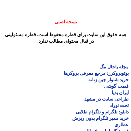
نسخه اصلی
مه حقوق این سایت برای قطره محفوظ است. قطره مسئولیتی
در قبال محتوای مطالب ندارد.
ه باحال مگ
وبروکرز: مرجع معرفی بروکرها
د شلوار جین زنانه
مت گوشی
ان پدیا
احی سایت در مشهد
 نوزاد
لود تلگرام و تلگرام طلایی
د ممبر تلگرام بدون ریزش
اری