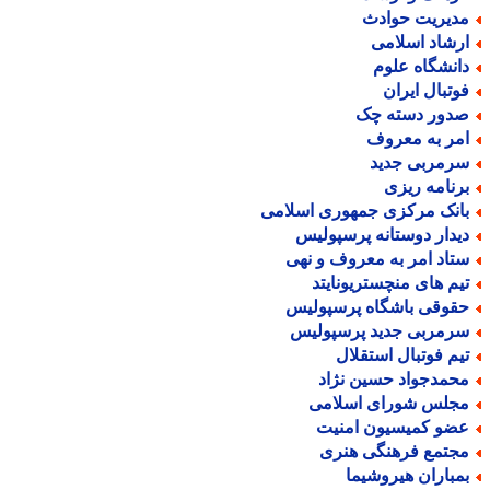
دیریت حوادث
رشاد اسلامی
انشگاه علوم
وتبال ایران
دور دسته چک
مر به معروف
رمربی جدید
رنامه ریزی
انک مرکزی جمهوری اسلامی
یدار دوستانه پرسپولیس
تاد امر به معروف و نهی
یم های منچستریونایتد
قوقی باشگاه پرسپولیس
رمربی جدید پرسپولیس
یم فوتبال استقلال
حمدجواد حسین نژاد
جلس شورای اسلامی
ضو کمیسیون امنیت
جتمع فرهنگی هنری
مباران هیروشیما