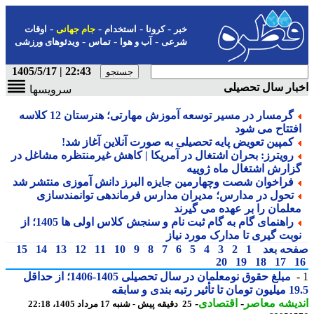
-
-
-
-
خبر
کرونا
استخدام
جام جهانی
اوقات
-
-
-
شرعی
آب و هوا
تماس
ویدئوهای ورزشی
22:43 | 1405/5/17
ار سال تحصیلی
سرویسها
گرمسار در مسیر توسعه آموزش مهارتی؛ هنرستان 12 کلاسه
فتتاح می شود
کمپین تعویض پایه تحصیلی به صورت آنلاین آغاز شد!
رویترز: بحران اشتغال در آمریکا | کاهش غیرمنتظره مشاغل در
زارش اشتغال ماه ژوییه
فراخوان شصت وچهارمین جایزه البرز دانش آموزی منتشر شد
تحول در مدارس؛ مدیران مدارس فرماندهی توانمندسازی
علمان را بر عهده می گیرند
راهنمای گام به گام ثبت نام و سنجش کلاس اولی ها 1405؛ از
وبت گیری تا مدارک مورد نیاز
حه بعد
1
2
3
4
5
6
7
8
9
10
11
12
13
14
15
20
19
18
17
مبلغ حقوق نومعلمان در سال تحصیلی 1405-1406؛ از حداقل
 رتبه بندی و سابقه
یشه معاصر
-
اقتصادی
-
25 دقیقه پیش - شنبه 17 مرداد 1405، 22:18