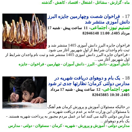
-
گزارش
-
مشاغل
-
اشتغال
-
اقتصاد
-
کاهش
-
گذشته
فراخوان شصت وچهارمین جایزه البرز
نش آموزی منتشر شد
یم نیوز
-
اجتماعی
-
11 ساعت پیش - شنبه 17
1، 11:00
82046148
فراخوان جایزه البرز دانش آموزی 1405 منتشر شد و
 نام واجدان شرایط از اول شهریور آغاز می شود.
- فراخوان جایزه البرز دانش آموزی 1405 منتشر شد و ثبت نام واجدان شرایط از
 شهریور آغاز می ...
ش آموزی
-
دانش
-
البرز
-
دانش آموزان
-
چهارمین
-
فراخوان
-
جایزه
یک بام و دوهوای دریافت شهریه در
رس دولتی کرمان؛ نظارتها جدی تر شود
ر
-
اجتماعی
-
12 ساعت پیش - شنبه 17 مرداد
82045885
1405
حالیکه مسئولان آموزش و پرورش کرمان هم آهنگ
مسئولان این وزارت خانه بر عدم دریافت شهریه در
رس دولتی تاکید می کنند اما در عمل مردم مجبور به پرداخت شهریه هستند. -
ام و دوهوای ...
رس دولتی
-
آموزش و پرورش
-
شهریه
-
کرمان
-
مسئولان
-
دولتی
-
مدارس