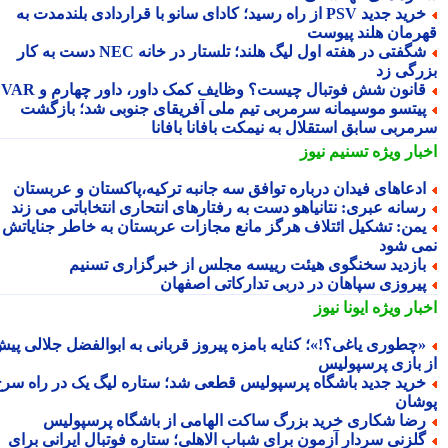
خرید جدید PSV از راه رسید؛ کادای سانو با قراردادی بلندمدت به
رمان هلند پیوست
شگفتی در هفته اول لیگ هلند؛ تلستار در خانه NEC دست به کار
رگی زد
انون شش فوتبال چیست؟ وظایف کمک داور، داور چهارم و VAR
یتسو موسیمانه سرمربی تیم ملی آفریقای جنوبی شد؛ بازگشت
مربی سابق استقلال به نیمکت بافانا بافانا
بار ویژه
تسنیم نیوز
دعاهای فیدان درباره توافق سه جانبه ترکیه،پاکستان و عربستان
سانه عبری: نتانیاهو دست به رفتارهای انتحاری انتخاباتی می زند
من: تشکیل ائتلاف هرگز مانع مجازات عربستان به خاطر جنایاتش
ی شود
ازدید سخنگوی هیئت رییسه مجلس از خبرگزاری تسنیم
یروزی سپاهان در دربی تدارکاتی اصفهان
بار ویژه
ایونا نیوز
چطوری یاغی؟!»؛ کنایه بامزه پیروز قربانی به ابوالفضل جلالی پیش
 بازی پرسپولیس
رید جدید باشگاه پرسپولیس قطعی شد؛ ستاره لیگ یک در راه سرخ
شان
ضا شکاری خرید بزرگ ساکت الهامی از باشگاه پرسپولیس
لزنی سردار آزمون برای شباب الاهلی؛ ستاره فوتبال ایرانی برای