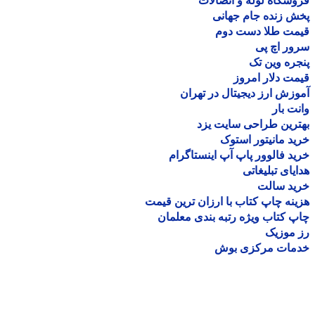
شگاه لوله و اتصالات
 زنده جام جهانی
مت طلا دست دوم
ر اچ پی
ره وین تک
ت دلار امروز
زش ارز دیجیتال در تهران
ت بار
رین طراحی سایت یزد
د مانیتور استوک
د فالوور پاپ آپ اینستاگرام
یای تبلیغاتی
ید سالت
نه چاپ کتاب با ارزان ترین قیمت
 کتاب ویژه رتبه بندی معلمان
موزیک
مات مرکزی بوش