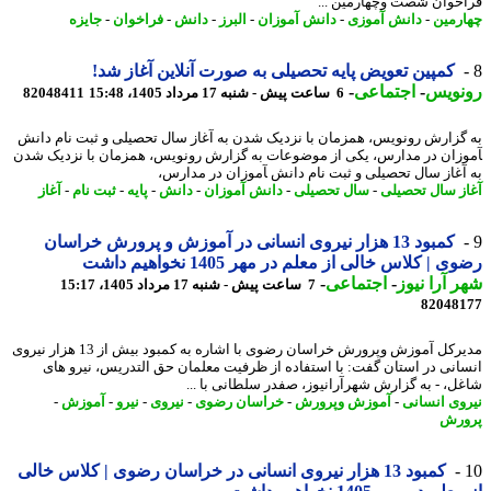
خوان شصت وچهارمین ...
رمین
-
دانش آموزی
-
دانش آموزان
-
البرز
-
دانش
-
فراخوان
-
جایزه
کمپین تعویض پایه تحصیلی به صورت آنلاین آغاز شد!
نویس
-
اجتماعی
-
6 ساعت پیش - شنبه 17 مرداد 1405، 15:48
82048411
گزارش رونویس، همزمان با نزدیک شدن به آغاز سال تحصیلی و ثبت نام دانش
وزان در مدارس، یکی از موضوعات به گزارش رونویس، همزمان با نزدیک شدن
آغاز سال تحصیلی و ثبت نام دانش ‍آموزان در مدارس،
ز سال تحصیلی
-
سال تحصیلی
-
دانش آموزان
-
دانش
-
پایه
-
ثبت نام
-
آغاز
کمبود 13 هزار نیروی انسانی در آموزش و پرورش خراسان
 | کلاس خالی از معلم در مهر 1405 نخواهیم داشت
 آرا نیوز
-
اجتماعی
-
7 ساعت پیش - شنبه 17 مرداد 1405، 15:17
82048
مدیرکل آموزش وپرورش خراسان رضوی با اشاره به کمبود بیش از 13 هزار نیروی
انی در استان گفت: با استفاده از ظرفیت معلمان حق التدریس، نیرو های
ل، - به گزارش شهرآرانیوز، صفدر سلطانی با ...
وی انسانی
-
آموزش وپرورش
-
خراسان رضوی
-
نیروی
-
نیرو
-
آموزش
-
رش
کمبود 13 هزار نیروی انسانی در خراسان رضوی | کلاس خالی