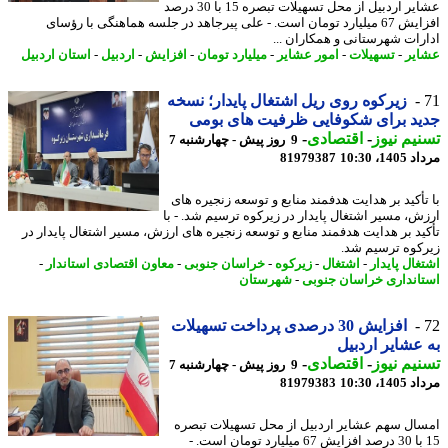
عشایر اردبیل از محل تسهیلات تبصره 15 با 30 درصد
افزایش 67 میلیارد تومان است. - علی پیرجاهد در جلسه هماهنگی با رؤسای
رات شهرستانی و همکاران ...
یر
-
تسهیلات
-
امور عشایر
-
میلیارد تومان
-
افزایش
-
اردبیل
-
استان اردبیل
زیرکوه روی ریل اشتغال پایدار؛ نسخه
د برای شکوفایی ظرفیت های بومی
یم نیوز
-
اقتصادی
-
9 روز پیش - چهارشنبه 7
1، 10:30
81979387
تأکید بر هدایت هدفمند منابع و توسعه زنجیره های
ش، مسیر اشتغال پایدار در زیرکوه ترسیم شد. - با
ید بر هدایت هدفمند منابع و توسعه زنجیره های ارزش، مسیر اشتغال پایدار در
کوه ترسیم شد.
غال پایدار
-
اشتغال
-
زیرکوه
-
خراسان جنوبی
-
معاون اقتصادی استاندار
-
انداری خراسان جنوبی
-
شهرستان
افزایش 30 درصدی پرداخت تسهیلات
عشایر اردبیل
یم نیوز
-
اقتصادی
-
9 روز پیش - چهارشنبه 7
1، 10:30
81979383
ال سهم عشایر اردبیل از محل تسهیلات تبصره
15 با 30 درصد افزایش 67 میلیارد تومان است. -