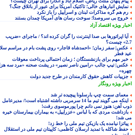
یام پنهان مثلث ریاض، اسلام آباد و آنکارا برای تهران چیست؟
مایش انبارهای خالی؛ تاکتیک آمریکا برای عبور از باتلاق جنگ؟
م هم گره مذاکرات لبنان و اسراییل را باز نکرد
روج بی سروصدا؛ سوخت رسان های آمریکا چمدان بستند
بار ویژه
اقتصاد آزاد
یا اپراتورها بی صدا اینترنت را گران کرده اند؟ / ماجرای «ضریب
ست؟
کس| سفر زمان؛ «احمدشاه قاجار» روی پشت بام در مراسم سلام
د فطر
بر مهم برای بازنشستگان ؛ زمان احتمالی پرداخت معوقات
کس| تیپ جالب «رامین ناصر نصیر» در پشت صحنه «مرد سه هزار
ره»
زییات کاهش حقوق کارمندان در طرح جدید دولت
بار ویژه
رونگار
عمای سمت چپ بارسلونا پیچیده تر شد
اینکه می گویند تیم ما 14 سرمربی داشته اشتباه است!/ مدیرعامل
ب آهن: هنوز نمی دانم چرا پورموسوی رفت!
ازداشت مردی که با لباس «عزراییل» به بیماران بیمارستان خیره
 شد!
یاتزا نیامده یک بازیکن تیم ملی را خط زد!
فظ شاکله با تمدید ارسلان کاظمی: کاپیتان تیم ملی در استقلال
ندنی شد