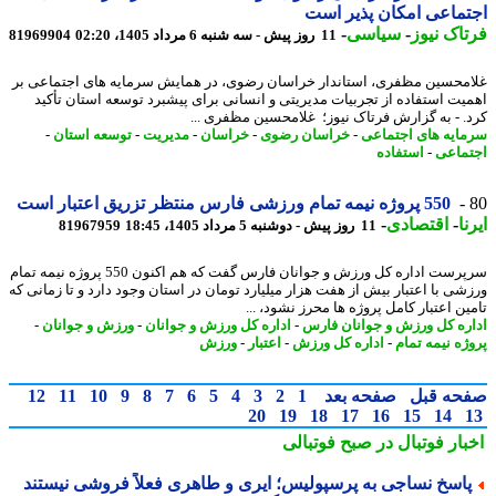
ماعی امکان پذیر است
اک نیوز
-
سیاسی
-
11 روز پیش - سه شنبه 6 مرداد 1405، 02:20
81969904
محسین مظفری، استاندار خراسان رضوی، در همایش سرمایه های اجتماعی بر
یت استفاده از تجربیات مدیریتی و انسانی برای پیشبرد توسعه استان تأکید
. - به گزارش فرتاک نیوز؛ غلامحسین مظفری ...
ایه های اجتماعی
-
خراسان رضوی
-
خراسان
-
مدیریت
-
توسعه استان
-
ماعی
-
استفاده
550 پروژه نیمه تمام ورزشی فارس منتظر تزریق اعتبار است
ا
-
اقتصادی
-
11 روز پیش - دوشنبه 5 مرداد 1405، 18:45
81967959
سرپرست اداره کل ورزش و جوانان فارس گفت که هم اکنون 550 پروژه نیمه تمام
شی با اعتبار بیش از هفت هزار میلیارد تومان در استان وجود دارد و تا زمانی که
ن اعتبار کامل پروژه ها محرز نشود، ...
ره کل ورزش و جوانان فارس
-
اداره کل ورزش و جوانان
-
ورزش و جوانان
-
ژه نیمه تمام
-
اداره کل ورزش
-
اعتبار
-
ورزش
حه قبل
صفحه بعد
1
2
3
4
5
6
7
8
9
10
11
12
20
19
18
17
16
15
14
بار فوتبال در صبح فوتبالی
اسخ نساجی به پرسپولیس؛ ایری و طاهری فعلاً فروشی نیستند