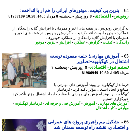
بنزین بی کیفیت، موتورهای ایرانی را هم از پا انداخت!
نویس
-
اقتصادی
-
8 روز پیش - پنجشنبه 8 مرداد 1405، 10:58
81987189
گزارش رونویس، در هفته های اخیر و همزمان با افزایش گلایه رانندگان از
کرد خودروها، بحث افت کیفیت به گزارش رونویس، در هفته های اخیر و
مان با افزایش گلایه رانندگان از عملکرد خودروها،
ندگان
-
کیفیت
-
گزارش
-
عملکرد
-
افزایش
-
بنزین
-
موتور
آموزش مهارتی؛ حلقه مفقوده توسعه
غال در کهگیلویه+تصاویر
یم نیوز
-
اقتصادی
-
8 روز پیش - پنجشنبه 8
1، 10:30
81986949
اندار کهگیلویه بر پیوند آموزش های مهارتی با
ع و ایجاد اشتغال مؤثر تأکید کرد. - فرماندار
یلویه بر پیوند آموزش های مهارتی با صنایع و ایجاد اشتغال مؤثر تأکید کرد.
گزاری تسنیم ...
زش های مهارتی
-
آموزش
-
آموزش فنی و حرفه ای
-
فرماندار کهگیلویه
-
رتی
-
کار
-
اشتغال
تشکیل تیم راهبری پروژه های عمرانی
قتصادی، نقشه راه توسعه سمنان شد