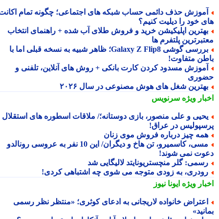
موزش حذف دائمی حساب شبکه های اجتماعی؛ چگونه تمام اکانت
ی خود را دیلیت کنیم؟
هترین اپلیکیشن خرید و فروش طلای آب شده + راهنمای انتخاب
تبرترین پلتفرم ها
بررسی گوشی Galaxy Z Flip8؛ ظاهر شبیه به نسخه قبلی اما با
طن متفاوت!
موزش مسدود کردن کارت بانکی + روش های آنلاین، تلفنی و
وری
هترین شغل های هوش مصنوعی در سال ۲۰۲۶
بار ویژه
سرنویس
حیی و علی منصور، بازی دوستانه؛/ ملاقات اسطوره های استقلال و
سپولیس در عراق!
مه چیز درباره فروش موی زنان
مسی، کاسمیرو، تن هاخ و دیگران/ این 10 نفر به عروسی رونالدو
وت نمی شوند!
سمی: گلر منچستریونایتد لالیگایی شد
ودری، به زودی متوجه می شوی چه اشتباهی کردی!
بار ویژه
ایونا نیوز
عتراض خانواده لاریجانی به ادعای کوثری؛ «منتظر نظر رسمی
نید»