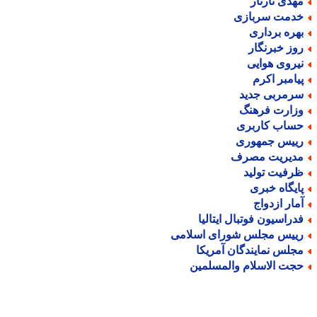
هدی تارتار
دمت سربازی
هره برداری
وز خبرنگار
یروی هوایی
یامبر اکرم
رمربی جدید
زارت فرهنگ
ساب کاربری
ییس جمهوری
دیریت مصرف
رفیت تولید
ایگاه خبری
مار ازدواج
دراسیون فوتبال ایتالیا
ییس مجلس شورای اسلامی
جلس نمایندگان آمریکا
جت الاسلام والمسلمین