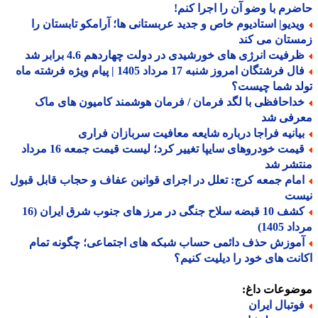
رم با وضو آن را اجرا کنم!
یدیو| استادیوم خاص و جدید عربستانی ها؛ آرامکو تابستان را
ستان می کند
رفیت انرژی های خورشیدی در دولت چهاردهم 4.6 برابر شد
فال فرشتگان امروز شنبه 17 مرداد 1405 | پیام ویژه فرشته ماه
لد شما چیست؟
داحافظی با لگد فرمان / فرمان هوشمند کامیون های ماک
رفی شد
یانیه فراجا درباره شایعه معافیت سربازان فراری
قیمت خودروهای سایپا تغییر کرد؛ لیست قیمت جمعه 16 مرداد
تشر شد
مام جمعه کرج: تعلل در اجرای قوانین عفاف و حجاب قابل قبول
ست
کشف 10 قبضه سلاح جنگی در مرز های جنوب شرق ایران (16
 1405)
موزش حذف دائمی حساب شبکه های اجتماعی؛ چگونه تمام
نت های خود را دیلیت کنیم؟
ضوعات داغ:
وتبال ایران