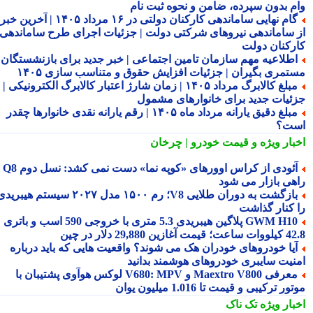
م بدون سپرده، ضامن و نحوه ثبت نام
گام نهایی ساماندهی کارکنان دولتی در ۱۶ مرداد ۱۴۰۵ | آخرین خبر
 ساماندهی نیروهای شرکتی دولت | جزئیات اجرای طرح ساماندهی
رکنان دولت
طلاعیه مهم سازمان تامین اجتماعی | خبر جدید برای بازنشستگان و
تمری بگیران | جزئیات افزایش حقوق و متناسب سازی ۱۴۰۵
مبلغ کالابرگ مرداد ۱۴۰۵ | زمان شارژ اعتبار کالابرگ الکترونیکی |
ئیات جدید برای خانوارهای مشمول
مبلغ دقیق یارانه مرداد ماه ۱۴۰۵ | رقم یارانه نقدی خانوارها چقدر
ت؟
بار ویژه
و قیمت خودرو | چرخان
آئودی از کراس اوورهای «کوپه نما» دست نمی کشد: نسل دوم Q8
هی بازار می شود
بازگشت به دوران طلایی V8؛ رم ۱۵۰۰ مدل ۲۰۲۷ سیستم هیبریدی
 کنار گذاشت
GWM H10 پلاگین هیبریدی 5.3 متری با خروجی 590 اسب و باتری
 آغازین 29,880 دلار در چین
یا خودروهای خودران هک می شوند؟ واقعیت هایی که باید درباره
نیت سایبری خودروهای هوشمند بدانید
معرفی Maextro V800 و V680: MPV لوکس هوآوی پشتیبان با
ر ترکیبی و قیمت تا 1.016 میلیون یوان
بار ویژه
تک ناک