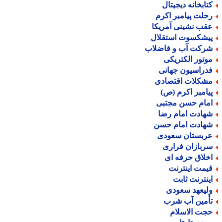
تابخانه دیجیتال
حلت پیامبر اکرم
قب نشینی آمریکا
یشکسوت استقلال
رکت آب و فاضلاب
وتور الکتریکی
دراسیون جهانی
شکلات اقتصادی
یامبر اکرم (ص)
مام حسن مجتبی
هادت امام رضا
هادت امام حسن
ربستان سعودی
ربازان فراری
خلاق حرفه ای
یمت اینترنت
ینترنت ثابت
لیعهد سعودی
أمین آب شرب
جت الاسلام