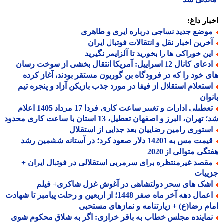
ار داغ:
وضع جدید نساجی درباره ایری و طاهری
خرین اخبار نقل و انتقالات فوتبال ایران
ین خوراکی ها را بخورید تا آلزایمر نگیرید
ادعای کانال 12 اسراییل: آمریکا انتقال بخشی از سوخت رسان
 خود را که در فرودگاه بن گوریون مستقر بودند، آغاز کرده
ستعلام استقلال از فیفا در مورد جذب بازیکن آزاد و پنجره تیم
وان
تعطیلی ادارات و تغییر ساعت کاری فردا 17 مرداد 1405 اعلام
هران، البرز و اصفهان تعطیل، 13 استان با ساعت کاری محدود
ستوری رامین رضاییان بعد جدایی از استقلال
قیمت مس به 14201 دلار صعود کرد؛ در آستانه ششمین رشد
گی متوالی از 2020
قصد غیرمنتظره برای سرمربی استقلالی در فوتبال ایران +
ییات
شک های سحر دولتشاهی در آغوش غزل شاکری+ فیلم
اعمال دهه آخر ماه صفر 1448؛ از اربعین و رحلت پیامبر تا شهادت
م رضا(ع) + زیارتنامه و نمازهای مستحبی
ماینده مجلس خطاب به باقر خرازی: اگر به شلاق محکوم شوی