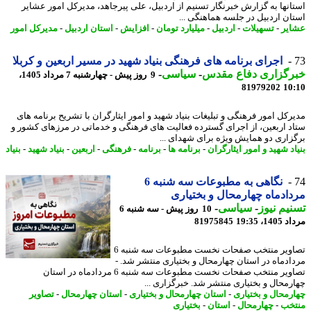
انها به گزارش خبرنگار تسنیم از اردبیل، علی پیرجاهد، مدیرکل امور عشایر
ان اردبیل در جلسه هماهنگی ...
یر
-
تسهیلات
-
اردبیل
-
میلیارد تومان
-
افزایش
-
استان اردبیل
-
مدیرکل امور
اجرای برنامه های فرهنگی بنیاد شهید در مسیر اربعین و کربلا
رگزاری دفاع مقدس
-
سیاسی
-
9 روز پیش - چهارشنبه 7 مرداد 1405،
81979202
10
رکل امور فرهنگی و تبلیغات بنیاد شهید و امور ایثارگران با تشریح برنامه های
د اربعین، از اجرای گسترده فعالیت های فرهنگی و خدماتی در مرزهای کشور و
زاری دو همایش ویژه برای شهدای ...
د شهید و امور ایثارگران
-
برنامه ها
-
برنامه
-
فرهنگی
-
اربعین
-
بنیاد شهید
-
بنیاد
نگاهی به مطبوعات سه شنبه 6
ادماه چهارمحال و بختیاری
یم نیوز
-
سیاسی
-
10 روز پیش - سه شنبه 6
1، 19:35
81975845
تصاویر منتخب صفحات نخست مطبوعات سه شنبه 6
ادماه در استان چهارمحال و بختیاری منتشر شد. -
تصاویر منتخب صفحات نخست مطبوعات سه شنبه 6 مردادماه در استان
رمحال و بختیاری منتشر شد. خبرگزاری ...
رمحال و بختیاری
-
استان چهارمحال و بختیاری
-
استان چهارمحال
-
تصاویر
خب
-
چهارمحال
-
استان
-
بختیاری