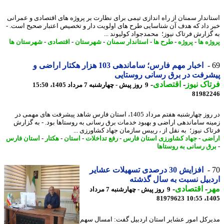
اندار سمنان از راه اندازی تیمی برای نظارت بر پروژه های اقتصادی و عمرانی
 داد که هدف آن شناسایی طرح های اولویت دار و تخصیص اعتبار صحیح است. -
گزارش فرتاک نیوز؛ محمدجواد کولیوند ...
ژه ها
-
پروژه
-
طرح ها
-
استاندار سمنان
-
شهرستان
-
اقتصادی
-
شهرستان ها
اخبار مهم فارس؛ ساماندهی 103 هزار هکتار اراضی و
رفت در برق رسانی روستایی
اک نیوز
-
اقتصادی
-
9 روز پیش - چهارشنبه 7 مرداد 1405، 15:50
81982
در روز چهارشنبه هفتم مرداد 1405، استان فارس شاهد پیشرفت های مهمی در
نه ساماندهی اراضی و بهبود خدمات برق رسانی به روستاها بود. - به گزارش
اک نیوز؛ به نقل از ، رییس سازمان جهاد کشاورزی ...
ضی
-
جهاد کشاورزی استان فارس
-
رفع تداخلات
-
استان
-
هکتار
-
استان فارس
ق رسانی به روستاها
افزایش 30 درصدی تسهیلات عشایر
بیل نسبت به سال گذشته
ر
-
اقتصادی
-
9 روز پیش - چهارشنبه 7 مرداد
81979623
1405
رکل امور عشایر استان اردبیل گفت: امسال سهم