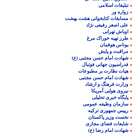
بلیغات اسلامی
واره ور
سابقات کتابخوانی هشت بهشت
لی اصغر رفیعی نژاد
وباش تهرانی
رز تهیه خوراک مرغ
وناس هوفمان
راقبت و پایش
هادت امام حسن مجتبی (ع)
دراسیون جهانی فوتبال
یات نظارت بر مطبوعات
هادت امام حسن مجتبی
زارت فرهنگ و ارشاد
یروی هوایی آمریکا
ایگاه خبری تحلیلی
ازمان وظیفه عمومی
ییس جمهوری ترکیه
خست وزیر پاکستان
ایعات فضای مجازی
هادت امام رضا (ع)