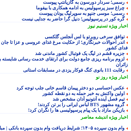
سمی؛ سردار دورسون به گازیانتپ پیوست
راغ سبز پرسپولیس به ادامه همکاری با بیفوما
سمی؛ موسی جنپو به سوپرلیگ یونان پیوست
ره کور در پرسپولیس؛ دنیل گرا حاضر به جدایی نیست
بار ویژه
تسنیم نیوز
وافق سرخی روبرتو با لس آنجلس گلکسی
ندر احوالات خبرنگاری؛ از حکایت مرغ غذای عروسی و عزا تا جان
ای کشور
زیره قشم در لیگ یک فوتبال کشور ماندنی شد
زوم برنامه ریزی جامع دولت برای ارتقای خدمت رسانی شایسته به
ئران
بت 111 بانوی کنگ فوکار یزدی در مسابقات استانی
بار ویژه
روز نو
کس احساسی دو دختر پیمان قاسم خانی جلب توجه کرد
ولین واکنش به خبر حمله به دو نقطه کشور
یم فصل آینده آنتونیو آدان مشخص شد
روه مشهور BTS لباس ایرانی را بر تن کردند!
ازیکن مازاد با یک پیام پرسپولیسی ها را نگران کرد!
بار ویژه
اندیشه معاصر
وام بدون سپرده ۱۴۰۵؛ شرایط دریافت وام بدون سپرده بانکی | مبلغ