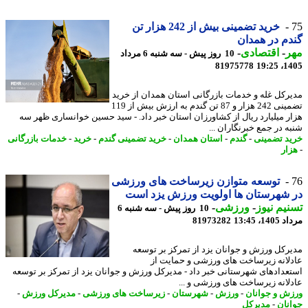
خرید تضمینی بیش از 242 هزار تن
م در همدان
ر
-
اقتصادی
-
10 روز پیش - سه شنبه 6 مرداد
81975778
1405
رکل غله و خدمات بازرگانی استان همدان از خرید
تضمینی 242 هزار و 87 تن گندم به ارزش بیش از 119
ر میلیارد ریال از کشاورزان استان خبر داد. - سید حسین خوانساری ظهر سه
ه در جمع خبرنگاران ...
د تضمینی
-
گندم
-
استان همدان
-
خرید تضمینی گندم
-
خرید
-
خدمات بازرگانی
ار
توسعه متوازن زیرساخت های ورزشی
شهرستان ها اولویت ورزش یزد است
یم نیوز
-
ورزشی
-
10 روز پیش - سه شنبه 6
1، 13:45
81973282
رکل ورزش و جوانان یزد از تمرکز بر توسعه
لانه زیرساخت های ورزشی و حمایت از
عدادهای شهرستانی خبر داد - مدیرکل ورزش و جوانان یزد از تمرکز بر توسعه
لانه زیرساخت های ورزشی و ...
ش و جوانان
-
ورزش
-
شهرستان
-
زیرساخت های ورزشی
-
مدیرکل ورزش
-
نان
-
مدیرکل