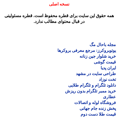
نسخه اصلی
مه حقوق این سایت برای قطره محفوظ است. قطره مسئولیتی
در قبال محتوای مطالب ندارد.
ه باحال مگ
وبروکرز: مرجع معرفی بروکرها
د شلوار جین زنانه
مت گوشی
ان پدیا
احی سایت در مشهد
 نوزاد
لود تلگرام و تلگرام طلایی
د ممبر تلگرام بدون ریزش
اری
شگاه لوله و اتصالات
 زنده جام جهانی
مت طلا دست دوم