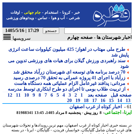
-
-
-
-
خبر
کرونا
استخدام
جام جهانی
اوقات
-
-
-
شرعی
آب و هوا
تماس
ویدئوهای ورزشی
17:29 | 1405/5/16
ار شهرستان ها - صفحه چهارم
سرویسها
طرح ملی مهتاب در اهواز؛ 425 میلیون کیلووات ساعت انرژی
ایش شد
سند راهبردی ورزش گیلان برای هیات های ورزشی تدوین می
ود
70 درصد برنامه های توسعه ای شهرستان زرآباد محقق شد
زرآباد با اجرای 41 پروژه عمرانی به تحقق 70 درصدی رسید
مردانی: پدافند غیرعامل الزام عملیاتی همه دستگاه هاست
از تربیت طلاب بومی تا اجرای دو طرح ابتکاری توسط مدرسه
حه قبل
صفحه بعد
1
2
3
4
5
6
7
8
9
10
11
12
20
19
18
17
16
15
14
اخبار کوتاه از غرب اصفهان
ا
-
اجتماعی
-
8 روز پیش - پنجشنبه 8 مرداد 1405، 13:45
81988341
بسته خبری اخبار کوتاه از غرب اصفهان، مهم ترین رویدادها و تحولات شهرستان
 غرب استان شامل گلپایگان، خوانسار، فریدن، - گلپایگان - ایرنا - در بسته