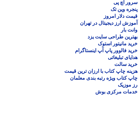
ر اچ پی
ره وین تک
ت دلار امروز
زش ارز دیجیتال در تهران
ت بار
رین طراحی سایت یزد
د مانیتور استوک
د فالوور پاپ آپ اینستاگرام
یای تبلیغاتی
ید سالت
نه چاپ کتاب با ارزان ترین قیمت
 کتاب ویژه رتبه بندی معلمان
موزیک
مات مرکزی بوش