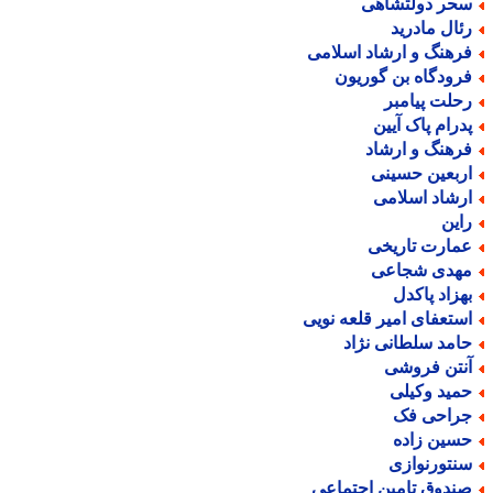
حر دولتشاهی
ئال مادرید
رهنگ و ارشاد اسلامی
رودگاه بن گوریون
حلت پیامبر
درام پاک آیین
رهنگ و ارشاد
ربعین حسینی
رشاد اسلامی
این
مارت تاریخی
هدی شجاعی
هزاد پاکدل
ستعفای امیر قلعه نویی
امد سلطانی نژاد
نتن فروشی
مید وکیلی
راحی فک
سین زاده
نتورنوازی
ندوق تامین اجتماعی