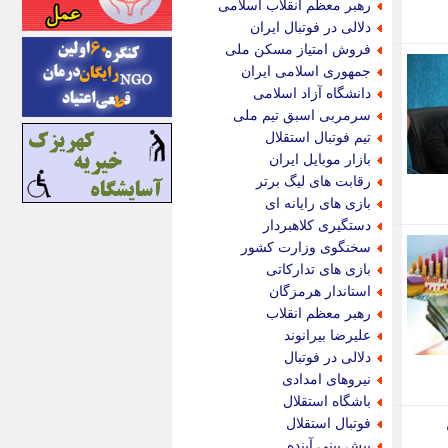
رهبر معظم انقلاب اسلامی
اینتیتر
دلالی در فوتبال ایران
ایونا نیوز
فروش امتیاز مسکن ملی
بازتاب آنلاین
جمهوری اسلامی ایران
باشگاه خبرنگاران
دانشگاه آزاد اسلامی
باغستان نیوز
سرمربی اسبق تیم ملی
بامبوک
تیم فوتبال استقلال
ببین و بخون
بازار موبایل ایران
بدینسان
رقابت های لیگ برتر
بنکر
بازی های رایانه ای
بیت ران
دستگیری کلاهبردار
پارس فوتبال
سخنگوی وزارت کشور
پارسینه
بازی های تدارکاتی
پارسینه پلاس
استاندار هرمزگان
پاز آنلاین
رهبر معظم انقلاب
پاس گل
علیرضا بیرانوند
پانا
دلالی در فوتبال
پرتو نیوز
نیروهای امدادی
پرسون
باشگاه استقلال
پنجره نیوز
فوتبال استقلال
پویامگ
پیش بینی آینده