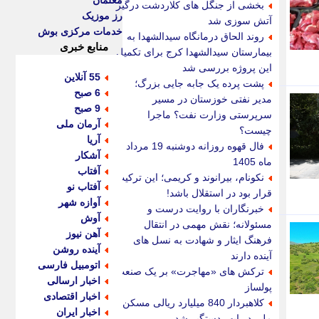
معلمان
بخشی از جنگل های کلاردشت درگیر
رز موزیک
آتش سوزی شد
خدمات مرکزی بوش
روند الحاق درمانگاه سیدالشهدا به
منابع خبری
بیمارستان سیدالشهدا کرج برای تکمیل
این پروژه بررسی شد
55 آنلاین
پشت پرده یک جابه جایی بزرگ؛
6 صبح
مدیر نفتی خوزستان در مسیر
9 صبح
سرپرستی وزارت نفت؟ ماجرا
آرمان ملی
چیست؟
آریا
فال قهوه روزانه دوشنبه 19 مرداد
آشکار
ماه 1405
آفتاب
نکونام، بیرانوند و کریمی؛ این ترکیب
آفتاب نو
قرار بود در استقلال باشد!
آوازه شهر
خبرنگاران با روایت درست و
آوش
مسئولانه؛ نقش مهمی در انتقال
آهن نیوز
فرهنگ ایثار و شهادت به نسل های
آینده روشن
آینده دارند
اتومبیل فارسی
ترکش های «مهاجرت» بر یک صنعت
اخبار ارسالی
پولساز
اخبار اقتصادی
کلاهبردار 840 میلیارد ریالی مسکن
اخبار ایران
ملی در ابهر دستگیر شد