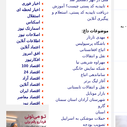
اخبار فوری
تاییدیه کد پستی چیست؟ آموزش
اخبار لحظه ای
دریافت تاییدیه کد پستی، استعلام و
استقلال
پیگیری آنلاین
اسکناس
 داد. - به
اسمارتک نیوز
موضوعات داغ:
اصلاحات نیوز
مهدی تارتار
اطلاعات آنلاین
باشگاه پرسپولیس
اعتماد آنلاین
اتباع افغانستانی
افق امروز
نقل و انتقالات
افکارنیوز
مهراوه شریفی نیا
اقتصاد 100
شبکه نمایش خانگی
اقتصاد 24
ساماندهی اتباع
اقتصاد آزاد
آغاز لیگ برتر
اقتصاد آنلاین
نقل و انتقالات تابستانی
اقتصاد ایران
بازار موبایل
اقتصاد معاصر
شهرستان آرادان استان سمنان
اقتصاد نیوز
گارو
اکو ایران
اسنان
اکوفارس
حملات موشکی به اسراییل
اکونگار
تصویب بودجه