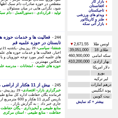
بازار کار
مقطعی در حوزه صادرات دام سبک اظها
افغانستان
شود، نگرانی هایی در میان مسئولان ...
تاجیکستان
تولید
-
قراردادی
-
دستورالعمل
-
دام سب
ویدئو های ورزشی
طنز و کاریکاتور
بازار آتی سکه
فعالیت ها و خدمات حوزه ها
244 -
تابستان در حوزه علمیه قم
اونس طلا
2,671.55
▼
-
-
شفقنا
سیاسی
29 روز پیش - یکشنبه 21 تیر 1405، 12:27
طلای 18
39,051,000
اخبار، فعالیت ها و خدمات حوزه های عل
سکه امامی
460,900,000
های علمیه کمتر مورد توجه حوزویان و یا 
بهار ازادی
410,200,000
انعکاس مهمترین ...
حوزه های علمیه
-
امتحانات
-
مدرسه علم
دلار امریکا
یورو
لیر ترکیه
درهم امارات
بیش از 11 هکتار از اراضی ملی استان مرکزی رفع تصرف شد
245 -
-
-
پوند انگلیس
خبرگزاری بازار
اقتصادی
29 روز پیش - یکشنبه 21 تیر 1405، 10:32
فرمانده یگان حفاظت اداره کل منابع طب
بیت کویین
بازپس گیری 11 ه
بیشتر + کد نمایش
جاری خبر داد. - به گزارش بازار ، ...
منابع طبیعی و آبخیزداری
-
یگان حفاظت
-
حفاظت
-
منابع طبیعی
-
استان مرکزی