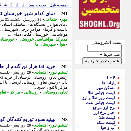
صفحه قبل
صفحه بعد
1
2
3
4
5
دمای کدام شهر خوزستان 50 درجه را در کرد؟
241 -
-
-
مهر
اجتماعی
29 روز پیش - یکشنبه 21 تیر 1405، 18:50
دمای هوا در ایستگاه های مختلف استان
هواشناسی خوزستان گفت: دمای ...
مدیرکل هواشناسی خوزستان
-
خوزستان
پست الکترونیکی:
-
هوا
-
شهرستان ها
خرید 63 هزار تن گندم از طریق مراکز تعاون روستایی لرستان
242 -
-
-
تسنیم نیوز
اقتصادی
29 روز پیش - یکشنبه 21 تیر 1405، 17:00
5 + 1
داد. - رییس تعاون روستایی لرستان با ا
یارانه ها
مرکز تاکنون حدود ...
مسکن مهر
تعاون روستایی
-
روستایی
-
مراکز
-
تعاو
قیمت جهانی طلا
قیمت روز طلا و ارز
قیمت جهانی نفت
نرخ ارز مرجع
اخبار نرخ ارز
قیمت طلا
ببینید/سود توزیع کنندگان گوشت 4 برابر دامدا
243 -
قیمت سکه
-
-
تسنیم نیوز
اقتصادی
29 روز پیش - یکشنبه 21 تیر 1405، 15:35
آب و هوا
سود توزیع 