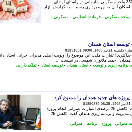
فرمانده انتظامی خراسان جنوبی گفت: 350 واحد مسکونی سازمانی در راستای ارتقای
سکان آنان به بهره برداری رسید. - به گزارش بازار ،
واحد مسکونی
-
فرمانده انتظامی
-
مسکونی
-
 توسعه استان همدان
81851051
حداکثری اعتبارات ملی، این موضوع را اولویت اصلی مدیران اجرایی استان دا
همدان ، حمید ملانوری شمسی در نشست ...
 برنامه ریزی و توسعه
-
استان همدان
-
توسعه استان
-
تملک دارایی
81850879
رییس مدیریت و برنامه ریزی همدان گفت: کاهش 25 درصدی اعتبارات عمرانی انجام پروژه
جدید همدان را ممنوع کرده است. - رییس مدیریت و برنامه ریزی همدان گفت: کاهش 25
ات عمرانی
-
پروژه
-
برنامه
-
عمرانی