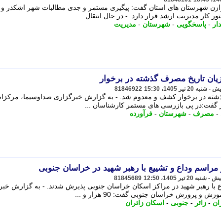
 متوازن شهرستان های استان گفت: پیگیری مستمر و جدی مطالبات شهر اشکذر و
 کار مدیریت ارشد قرار دارد. - در ﺣﺎل اﻧﺘﻘﺎل ...
ار
-
پاسخگویی
-
شهرستان
-
مدیریت
81846922
 مصرف گذشته در برخوار کشف و معدوم شد. - به گزارش خبرگزاری صداوسیما، مرکزا
گفت:در پی بازرسی های مستمر کارشناسان ...
-
مصرف
-
شهرستان
-
فرآورده
81845689
یع و وداع با رهبر شهید در مراکز اسکان خراسان جنوبی پذیرش شدند. - به گزارش خب
پرورش خراسان جنوبی گفت: 90 هزار و ...
ان
-
زائر
-
جنوبی
-
اسکان زائران