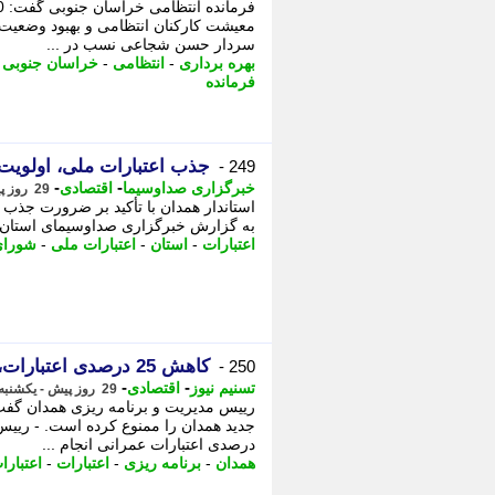
معیشت کارکنان انتظامی و بهبود وضعیت ا
سردار حسن شجاعی نسب در ...
بهره برداری
-
انتظامی
-
خراسان جنوبی
-
فرمانده
جذب اعتبارات ملی، اولویت
249 -
-
-
خبرگزاری صداوسیما
اقتصادی
29 روز پیش - یکشنبه 21 تیر 1405، 09:00
استاندار همدان با تأکید بر ضرورت جذب 
به گزارش خبرگزاری صداوسیمای استان 
اعتبارات
-
استان
-
اعتبارات ملی
-
شورای
کاهش 25 درصدی اعتبارات، پروژه های جدید همدان را ممنوع کرد
250 -
-
-
تسنیم نیوز
اقتصادی
29 روز پیش - یکشنبه 21 تیر 1405، 08:35
درصدی اعتبارات عمرانی انجام ...
همدان
-
برنامه ریزی
-
اعتبارات
-
اعتبار