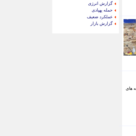
جام جم
گزارش انرژی
جدید پرس
حمله پهپادی
جماران
عملکرد ضعیف
جوان ایرانی
گزارش بازار
جهان مانا
جهان نگر
جهان نیوز
چطور
چمپیونات
چمدون
چه خبر
حادثه 24
حرف تو
حوادث پلاس
ه های
حوزه نیوز
خبر آنلاین
خبر جنوب
خبر سیاسی
خبر گردون
خبر ورزشی
خبرجو