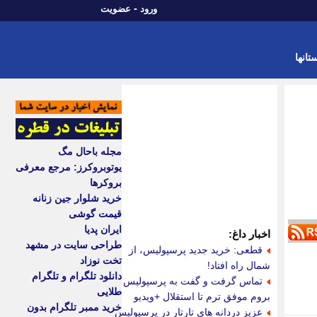
-
ورود
عضویت
تانها
مجله باحال مگ
یوتوبروکرز: مرجع معرفی
بروکرها
خرید شلوار جین زنانه
قیمت گوشی
ایران پدیا
اخبار داغ:
طراحی سایت در مشهد
قطعی: خرید جدید پرسپولیس، از
تخت نوزاد
شمال راه افتاد!
دانلود تلگرام و تلگرام
تماس گرفت و گفت به پرسپولیس
طلایی
بروم موفق ترم تا استقلال +ویدیو
خرید ممبر تلگرام بدون
عزیز دردانه های تارتار در پرسپولیس