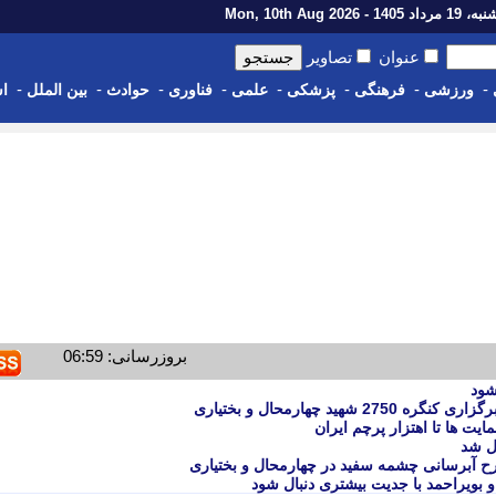
اد 1405 - Mon, 10th Aug 2026
عنوان
تصاویر
-
-
-
-
-
-
-
-
ورزشی
فرهنگی
پزشکی
علمی
فناوری
حوادث
بین الملل
اس
بروزرسانی: 06:59
شود
هید چهارمحال و بختیاری
ایت ها تا اهتزار پرچم ایران
رح آبرسانی چشمه سفید در چهارمحال و بختیاری
و بویراحمد با جدیت بیشتری دنبال شود