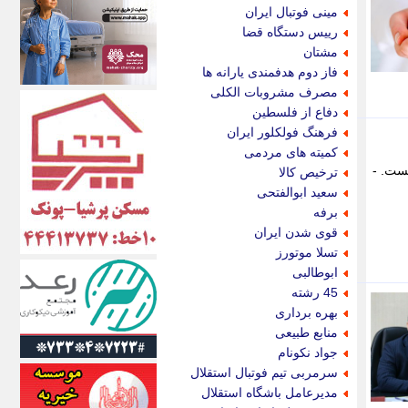
اکونیوز
مینی فوتبال ایران
الف
رییس دستگاه قضا
انتشار آنلاین
مشتان
اندیشه قرن
فاز دوم هدفمندی یارانه ها
اندیشه معاصر
مصرف مشروبات الکلی
اندیشه ها
دفاع از فلسطین
انرژی پرس
فرهنگ فولکلور ایران
ای استخدام
کمیته های مردمی
ایتنا
نست. -
ترخیص کالا
ایراف
سعید ابوالفتحی
ایران آرت
برفه
ایران آنلاین
قوی شدن ایران
ایران زندگی
تسلا موتورز
ایران فوری
ابوطالبی
ایرانی روز
45 رشته
ایرانیتال
بهره برداری
ایرنا
منابع طبیعی
ایسکانیوز
جواد نکونام
ایسنا
سرمربی تیم فوتبال استقلال
ایکنا
مدیرعامل باشگاه استقلال
ایلنا