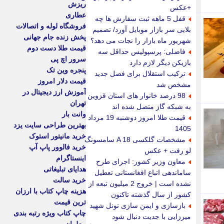
ریزش
+عکس
عطاری
قفل 5 ماهه ثبت سفارش ها چه
فروشگاه لوله و اتصالات
بلایی سر بازار موبایل آورد/ تصمیم
پخش زنده جام جهانی
شهریور ماه بازار را نجات می دهد؟
قیمت طلا دست دوم
فاضلی: پرسپولیس حداقل سه
سرور اچ پی
بازیکن دیگر لازم دارد
پنجره وین تک
ترکیب استقلال برای فصل جدید
قیمت دلار امروز
مشخص شد
آموزش ارز دیجیتال در
98 درصد خانوار های استان قزوین
تهران
به شبکه گاز متصل شده اند
وانت بار
قیمت طلا امروز دوشنبه 19 مرداد
بهترین طراحی سایت یزد
1405
خرید مانیتور استوک
مشخصات گلکسی A 18 سامسونگ
خرید فالوور پاپ آپ
لو رفت + عکس
اینستاگرام
معاون وزیر کشور: اجرای طرح
هدایای تبلیغاتی
ساماندهی اتباع افغانستانی تعطیل
خرید سالت
نشده است | خروج 2 میلیون تبعه از
هزینه چاپ کتاب با ارزان
کشور از سال گذشته تاکنون
ترین قیمت
بازسازی و ایمن سازی تونل شهید
چاپ کتاب ویژه رتبه بندی
میرزایی با جدیت دنبال شود