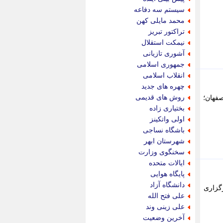
پویه آنلاین
سیستم سه دفاعه
پیام نفت
محمد مایلی کهن
تابناک
تراکتور تبریز
تازه نیوز
نیمکت استقلال
تبیان
آشوری تازیانی
تجارت نیوز
جمهوری اسلامی
تحریریه
انقلاب اسلامی
ترابر نیوز
چهره های جدید
ترفندباز
روش های قدیمی
صفهان؛
تریبون اقتصاد
بختیاری زاده
تسنیم نیوز
اولی واتکینز
تک ناک
باشگاه نساجی
تکراتو
شهرستان ابهر
توریسم آنلاین
سخنگوی وزارت
تولید نیوز
ایالات متحده
تیتر فوری
پایگاه هوایی
تیکنا
دانشگاه آزاد
رگزاری
جاب ویژن
علی فتح الله
جار نیوز
علی زینی وند
جالبتر
آخرین وضعیت