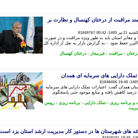
ند مراقبت از درختان کهنسال و نظارت بر
81849767
 و معابر استان باید به طور ویژه مراقبت و در صورت
برز حفظ شود. - به گزارش بازار به نقل از اداره کل
رختان
-
مراقبت
-
غیرمجاز
-
درختان کهنسال
81848406
ان همدان گفت: اعتبارات تملک دارایی های سرمایه
ای استان نسبت به سال گذشته حدود 25 درصد کاهش یافته و منابع موجود حتی پاسخگوی
و برنامه ریزی
-
تملک دارایی
-
برنامه ریزی
-
رییس
یریت
غه های شهرستان ها در دستور کار مدیریت ارشد استان یزد است
81848101