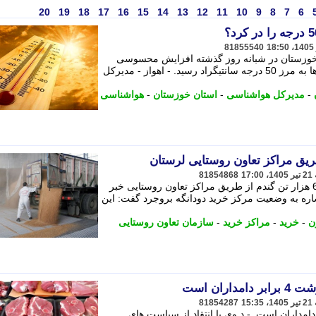
20
19
18
17
16
15
14
13
12
11
10
9
8
7
6
81855540
 خوزستان در شبانه روز گذشته افزایش محسوسی
داشت و گرمای هوا در برخی شهرستان ها به مرز 50 درجه سانتیگراد رسید. - اهواز - مدیرکل
-
مدیرکل هواشناسی
-
استان خوزستان
-
هواشناسی
81854868
رییس تعاون روستایی لرستان از خرید 63 هزار تن گندم از طریق مراکز تعاون روستایی خبر
شاره به وضعیت مرکز خرید دودانگه بروجرد گفت: این
ن
-
خرید
-
مراکز خرید
-
سازمان تعاون روستایی
ران است
81854287
کنندگان گوشت قرمز 4 برابر دامداران است. - د وی با انتقاد از سیاست های