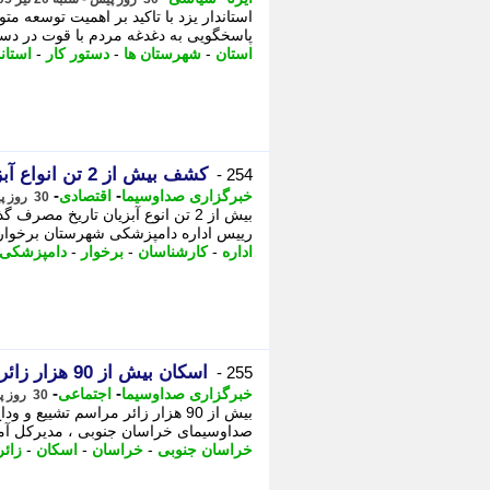
استاندار یزد با تاکید بر اهمیت توسعه
پاسخگویی به دغدغه مردم با قوت در دستور
استان
-
شهرستان ها
-
دستور کار
-
استاند
کشف بیش از 2 تن انواع آبزیان تاریخ مصرف گذشته در برخوار
254 -
-
-
خبرگزاری صداوسیما
اقتصادی
30 روز پیش - شنبه 20 تیر 1405، 15:30
بیش از 2 تن انوع آبزیان تاریخ
رییس اداره دامپزشکی شهرستان برخوار 
اداره
-
کارشناسان
-
برخوار
-
دامپزشکی
اسکان بیش از 90 هزار زائر مراسم وداع و تشییع با رهبر شهید در خراسان جنوبی
255 -
-
-
خبرگزاری صداوسیما
اجتماعی
30 روز پیش - شنبه 20 تیر 1405، 12:50
بیش از 90 هزار زائر مراسم تشی
صداوسیمای خراسان جنوبی ، مدیرکل آموزش و 
خراسان جنوبی
-
خراسان
-
اسکان
-
زائر