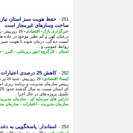
حفظ هویت سبز استان نیازم
251 -
ساخت وسازهای غیرمجاز است
-
-
خبرگزاری بازار
اقتصادی
29 روز پیش - یکشنبه 21 تیر 1405، 00:42
درختان کهن و کم نظیر موجود در جاده ها
آسیب دیدگی، درمان شوند تا هویت سبز ال
روابط عمومی و ...
استان
-
کارگروه امور زیربنایی
-
البرز
-
د
کاهش 25 درصدی اعتبارات تملک دارایی های سرمایه ای همدان
252 -
-
-
ایسنا
اقتصادی
29 روز پیش - شنبه 20 تیر 1405، 19:40
رییس سازمان مدیریت و برنامه ریزی است
تکمیل پروژه های در حال اجرا ...
دارایی های سرمایه ای
-
سازمان مدیریت 
سازمان مدیریت
-
اعتبارات
-
سازمان مد
استاندار: پاسخگویی به دغد
253 -
-
-
ایرنا
سیاسی
30 روز پیش - شنبه 20 تیر 1405، 18:45