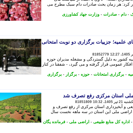
ر کرد: هر زمان بحث صادرات دام سبک مطرح می
ک
-
دام
-
صادرات
-
وزارت جهاد کشاورزی
ی علمیه؛ جزییات برگزاری دو نوبت امتحانی
81852779
میه کشور به دلیل گستردگی و مشغله مدیران حوزه
افکار عمومی قرار گرفته و می گیرد، - شفقنا در کنار
یه
-
برگزاری امتحانات
-
حوزه
-
برگزار
-
برگزاری
81851809
یعی و آبخیزداری استان مرکزی از رفع تصرف و
کتار و 600 مترمربع از اراضی ملی این استان در سه ماهه نخست سال
اداره کل منابع طبیعی
-
اراضی ملی
-
فرمانده یگان