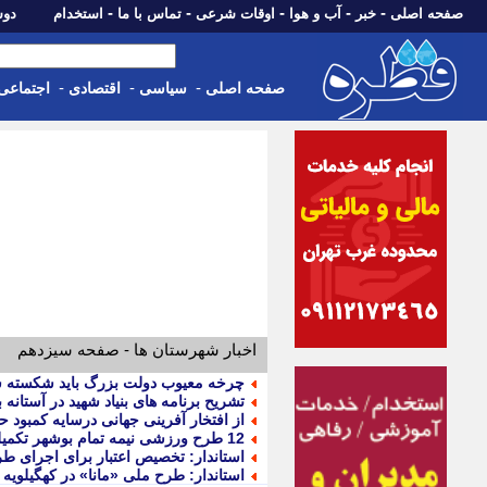
-
-
-
-
-
صفحه اصلی
خبر
آب و هوا
اوقات شرعی
تماس با ما
استخدام
دوشنبه، 19 مرد
-
-
-
صفحه اصلی
سیاسی
اقتصادی
اجتماعی
اخبار شهرستان ها - صفحه سیزدهم
چرخه معیوب دولت بزرگ باید شکسته 
تشریح برنامه های بنیاد شهید در آستانه برگزاری کنگره 2750 ش
از افتخار آفرینی جهانی درسایه کمبود حم
12 طرح ورزشی نیمه تمام بوشهر تکمیل شد
استاندار: تخصیص اعتبار برای اجرای ط
استاندار: طرح ملی «مانا» در کهگیلویه 