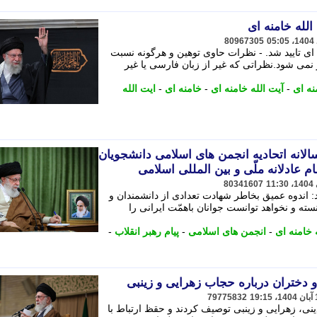
له خامنه ای
80967305
ی تایید شد. - نظرات حاوی توهین و هرگونه نسبت
می شود.نظراتی که غیر از زبان فارسی یا غیر
نه ای
-
آیت الله خامنه ای
-
خامنه ای
-
ایت الله
الانه اتحادیه انجمن های اسلامی دانشجویان
ام عادلانه ملّی و بین المللی اسلامی
80341607
: اندوه عمیق بخاطر شهادت تعدادی از دانشمندان و
ته و نخواهد توانست جوانان باهمّت ایرانی را
 خامنه ای
-
انجمن های اسلامی
-
پیام رهبر انقلاب
-
 و دختران درباره حجاب زهرایی و زینبی
79775832
ی، زهرایی و زینبی توصیف کردند و حقظ ارتباط با