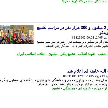
-
ماندگار
-
لشکر 25 کربلا
-
کربلا
حشد شعبی: مشارکت بیش از 2 میلیون و 300 هزار نفر در مراسم تشییع
یدئو
81825042
از دو میلیون و سیصد هزار نفر در مراسم تشییع
ر شهر نجف اشرف خبر داد. - به گزارش شفقنا،
 شعبی
-
شهید انقلاب
-
تشییع پیکر
-
میلیون
-
انقلاب اسلامی ایران
الله خامنه ای اعلام شد
81630101
دوران بعد از دهه ی اول محرم و هماهنگی های نهایی دستگاه های مسئول و گرو
م عزیز عزادار برگزار خواهد شد. - مراسم وداع،
ار
-
مردم
-
خامنه ای
-
هماهنگی
-
تشییع