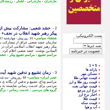
مازندران
-
مازندرانی
-
لشکر
-
رزمندگان
2 -
پیکر رهبر شهید انقلاب در نجف+ و
پست الکترونیکی:
-
-
شفقنا
سیاسی
31 روز پیش - چهارشنبه 17 تیر 1405، 09:02
سازمان حشد شعبی عراق از مشارکت بیش 
پیکر رهبر شهید انقلاب اسلامی ایران د
المیادین نوشت: حشد شعبی اعلام کرد:
مراسم تشییع
-
مراسم تشییع پیکر
-
حشد
5 + 1
یارانه ها
زمان تشییع و تدفین شهید آیت 
3 -
مسکن مهر
-
-
عصر ایران
سیاسی
قیمت جهانی طلا
60 روز پیش - سه شنبه 19 خرداد 1405، 12:00
مراسم وداع، تشییع و تدفین آن یگانه ی 
قیمت روز طلا و ارز
مردمی برای خدمت رسانی شایسته به مرد
قیمت جهانی نفت
گروه های مردمی
-
خدمت رسانی
-
برگز
نرخ ارز مرجع
اخبار نرخ ارز
قیمت طلا
قیمت سکه
آب و هوا