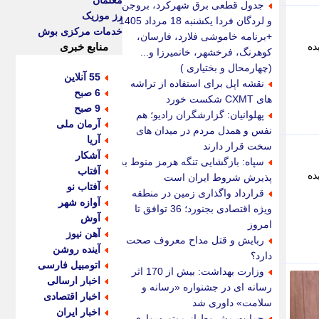
معلمان
جدول قطعی برق شهرکرد، بروجن
رز موزیک
و لردگان فردا یکشنبه 18 مرداد 1405
خدمات مرکزی بوش
+برنامه خاموشی فلارد، فارسان،
ده
منابع خبری
کوهرنگ، فرخشهر، خانمیرزا و...
(چهارمحال و بختیاری )
55 آنلاین
نقشه اپل برای استفاده از تراشه
6 صبح
های CXMT شکست خورد
9 صبح
پهلوانیان: گزارشگران رادیو؛ هم
آرمان ملی
نفس و همدل مردم در میدان های
آریا
سخت قرار دارند
آشکار
سپاه: بازگشایی تنگه هرمز منوط به
آفتاب
ده
پذیرش شروط ایران است
آفتاب نو
قرارداد واگذاری زمین در منطقه
آوازه شهر
ویژه اقتصادی بجنورد؛ 36 توافق تا
آوش
امروز
آهن نیوز
ربایش و قتل مداح معروف صحت
آینده روشن
دارد؟
اتومبیل فارسی
وزارت بهداشت: بیش از 170 اثر
اخبار ارسالی
رسانه ای در جشنواره «رسانه و
اخبار اقتصادی
سلامت» داوری شد
اخبار ایران
حمایت مشروط از موتورسواری