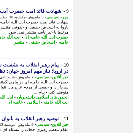
شهادت قائد امت حضرت آیت ال
9 -
-
-
مهر
سیاسی
5 ماه پیش - یکشنبه 10 اسفند 1404، 05:05
شهادت قائد امت حضرت ایت الله خامنه ا
ناروا به اشخاص حقیقی و حقوقی منتشر ن
مرتبط با خبر باشد منتشر نمی شود.
حضرت آیت الله خامنه ای
-
ایت الله خام
خامنه
-
اشخاص حقیقی
-
منتشر
پیام رهبر انقلاب به نشست س
10 -
در اروپا؛ نیاز مهم امروز جهان: نظ
-
-
خبر آنلاین
سیاسی
7 ماه پیش - شنبه 6 دی 1404، 11:30
حضرت ایت الله خامنه ای در پیامی گفتند
سرداران و جمعی از مردم عزیزمان نتوانس
متوقف کند. - پیام ...
انجمن های اسلامی دانشجویان
-
ایت الله
ایت الله خامنه
-
اسلامی
-
خامنه ای
توصیه رهبر انقلاب به بانوان
11 -
-
-
خبر آنلاین
سیاسی
9 ماه پیش - دوشنبه 12 آبان 1404، 19:15
مقام معظم رهبری حجاب را مسئله ای دین