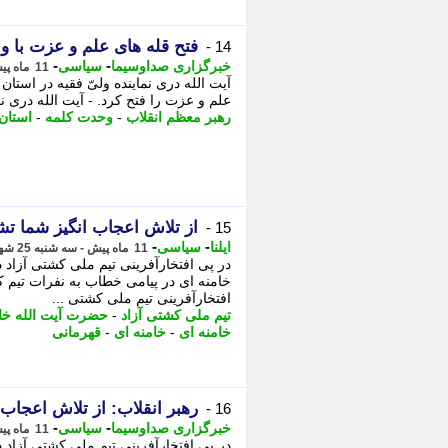
فتح قله های علم و عزت با 
14 -
-
-
خبرگزاری صداوسیما
سیاسی
11 ماه پیش - پنجشنبه 3 مهر 1404، 19:30
آیت الله دری نماینده ولیّ فقیه در استا
علم و عزت را فتح کرد. - آیت الله دری نم
رهبر معظم انقلاب
-
وحدت کلمه
-
استان
از تلاش اعجاب انگیز شما تشک
15 -
-
-
ایلنا
سیاسی
11 ماه پیش - سه شنبه 25 شهریور 1404، 22:37
در پی افتخارآفرینی تیم ملی کشتی آزاد
خامنه ای در پیامی خطاب به نفرات تیم کش
افتخارآفرینی تیم ملی کشتی ...
تیم ملی کشتی آزاد
-
حضرت آیت الله خا
خامنه ای
-
خامنه ای
-
قهرمانی
رهبر انقلاب: از تلاش اعجاب 
16 -
-
-
خبرگزاری صداوسیما
سیاسی
11 ماه پیش - سه شنبه 25 شهریور 1404، 21:15
در پی افتخارآفرینی تیم ملی کشتی آزاد