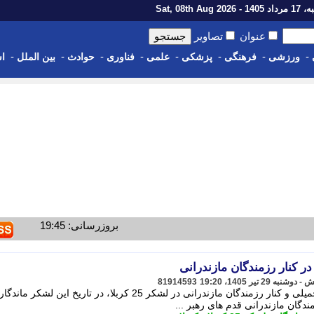
1 - Sat, 08th Aug 2026
عنوان
تصاویر
-
-
-
-
-
-
-
-
ورزشی
فرهنگی
پزشکی
علمی
فناوری
حوادث
بین الملل
اس
بروزرسانی: 19:45
ر کنار رزمندگان مازندرانی
81914593
قدم های رهبر شهید در جبهه های جنگ تحمیلی و کنار رزمندگان مازندرانی در لشکر 25 کربلا، در تاریخ این
ندگان مازندرانی قدم های رهبر ...