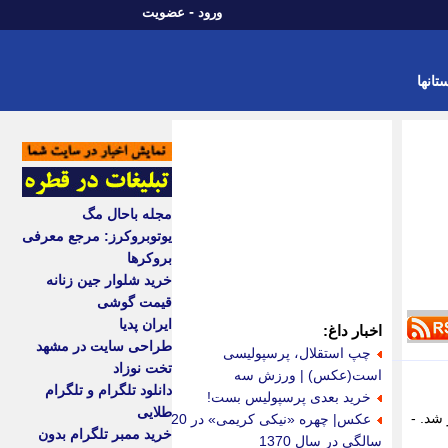
-
ورود
عضویت
تانها
مجله باحال مگ
یوتوبروکرز: مرجع معرفی
بروکرها
خرید شلوار جین زنانه
قیمت گوشی
ایران پدیا
اخبار داغ:
طراحی سایت در مشهد
چپ استقلال، پرسپولیسی
تخت نوزاد
است(عکس) | ورزش سه
دانلود تلگرام و تلگرام
خرید بعدی پرسپولیس بست!
طلایی
 لشکر ماندگار شد. -
عکس| چهره «نیکی کریمی» در 20
خرید ممبر تلگرام بدون
سالگی در سال 1370