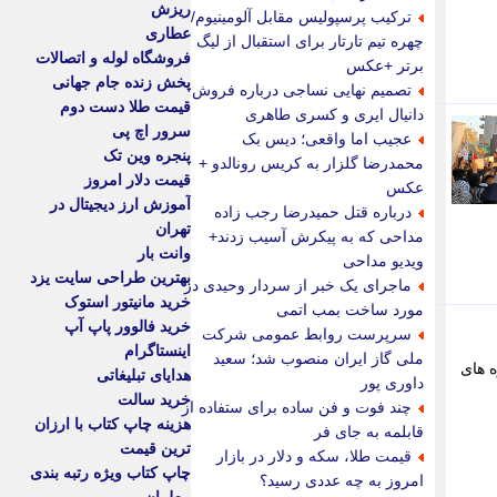
ریزش
ترکیب پرسپولیس مقابل آلومینیوم/
عطاری
چهره تیم تارتار برای استقبال از لیگ
فروشگاه لوله و اتصالات
برتر +عکس
پخش زنده جام جهانی
تصمیم نهایی نساجی درباره فروش
قیمت طلا دست دوم
دانیال ایری و کسری طاهری
سرور اچ پی
عجیب اما واقعی؛ دیس بک
پنجره وین تک
محمدرضا گلزار به کریس رونالدو +
قیمت دلار امروز
عکس
آموزش ارز دیجیتال در
درباره قتل حمیدرضا رجب زاده
تهران
مداحی که به پیکرش آسیب زدند+
وانت بار
ویدیو مداحی
بهترین طراحی سایت یزد
ماجرای یک خبر از سردار وحیدی در
خرید مانیتور استوک
مورد ساخت بمب اتمی
خرید فالوور پاپ آپ
سرپرست روابط عمومی شرکت
اینستاگرام
ملی گاز ایران منصوب شد؛ سعید
ه های
هدایای تبلیغاتی
داوری پور
خرید سالت
چند فوت و فن ساده برای ستفاده از
هزینه چاپ کتاب با ارزان
قابلمه به جای فر
ترین قیمت
قیمت طلا، سکه و دلار در بازار
چاپ کتاب ویژه رتبه بندی
امروز به چه عددی رسید؟