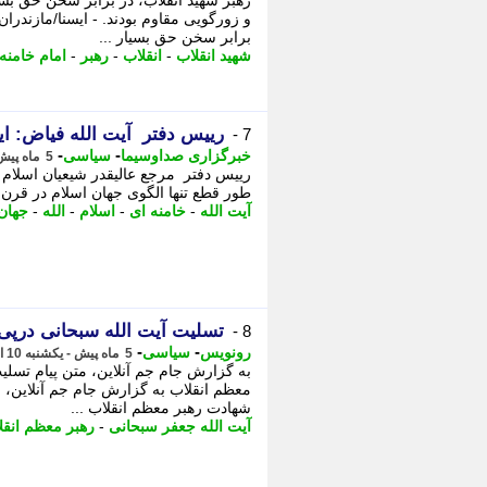
رهبر شهید انقلاب، در برابر سخن حق بسی
و زورگویی مقاوم بودند. - ایسنا/مازندر
برابر سخن حق بسیار ...
شهید انقلاب
-
انقلاب
-
رهبر
-
امام خامنه
رییس دفتر آیت الله فیاض: ایت
7 -
-
-
خبرگزاری صداوسیما
سیاسی
5 ماه پیش - چهارشنبه 13 اسفند 1404، 14:10
رییس دفتر مرجع عالیقدر شیعیان اسلام آ
طور قطع تنها الگوی جهان اسلام در قرن 21 محسوب می شود. - رییس دفتر آیت الله فیاض
آیت الله
-
خامنه ای
-
اسلام
-
الله
-
جهان
تسلیت آیت الله سبحانی درپ
8 -
-
-
رونویس
سیاسی
5 ماه پیش - یکشنبه 10 اسفند 1404، 13:18
به گزارش جام جم آنلاین، متن پیام تسل
معظم انقلاب به گزارش جام جم آنلاین، 
شهادت رهبر معظم انقلاب ...
آیت الله جعفر سبحانی
-
رهبر معظم انقل