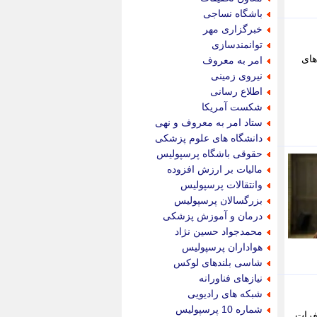
پویه آنلاین
باشگاه نساجی
پیام نفت
خبرگزاری مهر
تابناک
توانمندسازی
تازه نیوز
های
امر به معروف
تبیان
نیروی زمینی
تجارت نیوز
اطلاع رسانی
تحریریه
شکست آمریکا
ترابر نیوز
ستاد امر به معروف و نهی
ترفندباز
دانشگاه های علوم پزشکی
تریبون اقتصاد
حقوقی باشگاه پرسپولیس
تسنیم نیوز
مالیات بر ارزش افزوده
تک ناک
وانتقالات پرسپولیس
تکراتو
بزرگسالان پرسپولیس
توریسم آنلاین
درمان و آموزش پزشکی
تولید نیوز
محمدجواد حسین نژاد
تیتر فوری
هواداران پرسپولیس
تیکنا
شاسی بلندهای لوکس
جاب ویژن
نیازهای فناورانه
جار نیوز
شبکه های رادیویی
جالبتر
شماره 10 پرسپولیس
فرات