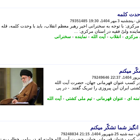
وحدت کلمه
79351485
ن مرکزی: با توجه به سخنرانی اخیر رهبر معظم انقلاب، باید با وحدت کلمه، قله 
اینده ولیّ فقیه در استان مرکزی: ...
 مرکزی
-
انقلاب
-
آیت الله
-
نماینده
-
سخنرانی
ّر میکنم
79249646
 در کسب عنوان قهرمانی جهان، حضرت آیت الله
تی ایران این پیروزی را تبریک گفتند. - در پی
منه ای
-
عنوان قهرمانی
-
تیم ملی کشتی
-
آیت الله
انگیز شما تشکّر میکنم
79248834
 در کسب عنوان قهرمانی جهان، حضرت آیت الله خامنه ای در پیامی خطاب به ن