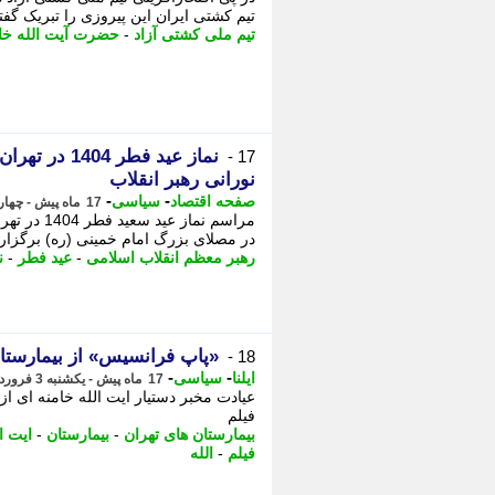
تیم کشتی ایران این پیروزی را تبریک گفتن
تیم ملی کشتی آزاد
-
حضرت آیت الله خا
17 -
نورانی رهبر انقلاب
-
-
صفحه اقتصاد
سیاسی
17 ماه پیش - چهارشنبه 6 فروردین 1404، 20:22
مراسم نما
در مصلای بزرگ امام خمینی (ره) برگزار 
رهبر معظم انقلاب اسلامی
-
عید فطر
-
ن
«پاپ فرانسیس» از بیمارست
18 -
-
-
ایلنا
سیاسی
17 ماه پیش - یکشنبه 3 فروردین 1404، 18:17
عیادت مخبر دستیار ایت الله خامنه ای از 
فیلم
بیمارستان های تهران
-
بیمارستان
-
ایت ا
فیلم
-
الله