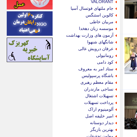
VALORANT
اینتیتر
جام ملتهای فوتسال آسیا
ایونا نیوز
کالوین استنگس
بازتاب آنلاین
مربیان خاطی
باشگاه خبرنگاران
موسسه زبان دهخدا
باغستان نیوز
آزمون های وزارت بهداشت
بامبوک
شانگهای شنهوا
ببین و بخون
عرفان درویش عالی
بدینسان
رومانیولی
بنکر
کود دامی
بیت ران
ستاد امر به معروف
پارس فوتبال
باشگاه پرسپولیس
پارسینه
مقام معظم رهبری
پارسینه پلاس
نساجی مازندران
پاز آنلاین
تسهیلات اشتغال
پاس گل
پرداخت تسهیلات
پانا
آلومینیوم اراک
پرتو نیوز
امیر خلیفه اصل
پرسون
دیدار دوستانه
پنجره نیوز
بهترین بازیگر
پویامگ
معاون تحقیقات