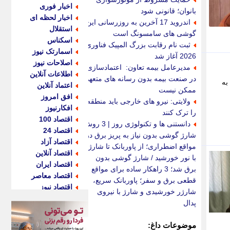
اخبار فوری
بانوان؛ قانونی شود
اخبار لحظه ای
اندروید 17 آخرین به روزرسانی این
استقلال
گوشی های سامسونگ است
اسکناس
ثبت نام رقابت بزرگ المپیک فناوری
اسمارتک نیوز
2026 آغاز شد
اصلاحات نیوز
مدیرعامل بیمه تعاون: اعتمادسازی
اطلاعات آنلاین
در صنعت بیمه بدون رسانه های متعهد
به
اعتماد آنلاین
ممکن نیست
افق امروز
ولایتی: نیرو های خارجی باید منطقه
افکارنیوز
را ترک کنند
اقتصاد 100
دانستنی ها و تکنولوژی روز | 3 روش
اقتصاد 24
شارژ گوشی بدون نیاز به پریز برق در
اقتصاد آزاد
مواقع اضطراری؛ از پاوربانک تا شارژ
اقتصاد آنلاین
با نور خورشید / شارژ گوشی بدون
اقتصاد ایران
برق شد؛ 3 راهکار ساده برای مواقع
اقتصاد معاصر
قطعی برق و سفر؛ پاوربانک سریع،
اقتصاد نیوز
شارژر خورشیدی و شارژ با نیروی
اکو ایران
پدال
اکوفارس
اکونگار
موضوعات داغ: