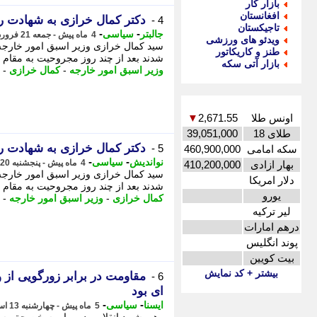
بازار کار
افغانستان
دکتر کمال خرازی به شهادت ر
4 -
تاجیکستان
-
-
جالبتر
سیاسی
4 ماه پیش - جمعه 21 فروردین 1405، 00:27
ویدئو های ورزشی
سید کمال خرازی وزیر اسبق امور خارج
طنز و کاریکاتور
شدند بعد از چند روز مجروحیت به مقام رف
بازار آتی سکه
وزیر اسبق امور خارجه
-
کمال خرازی
-
اونس طلا
2,671.55
▼
طلای 18
39,051,000
دکتر کمال خرازی به شهادت ر
5 -
سکه امامی
460,900,000
-
-
نواندیش
سیاسی
4 ماه پیش - پنجشنبه 20 فروردین 1405، 23:56
بهار ازادی
410,200,000
سید کمال خرازی وزیر اسبق امور خارج
دلار امریکا
شدند بعد از چند روز مجروحیت به مقام 
یورو
کمال خرازی
-
وزیر اسبق امور خارجه
-
لیر ترکیه
درهم امارات
پوند انگلیس
بیت کویین
بیشتر + کد نمایش
مقاومت در برابر زورگویی از و
6 -
ای بود
-
-
ایسنا
سیاسی
5 ماه پیش - چهارشنبه 13 اسفند 1404، 14:30