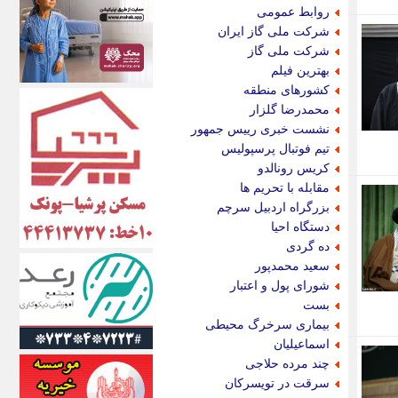
اکونیوز
روابط عمومی
الف
شرکت ملی گاز ایران
انتشار آنلاین
شرکت ملی گاز
اندیشه قرن
بهترین فیلم
اندیشه معاصر
کشورهای منطقه
اندیشه ها
محمدرضا گلزار
انرژی پرس
نشست خبری رییس جمهور
ای استخدام
تیم فوتبال پرسپولیس
ایتنا
کریس رونالدو
ایراف
مقابله با تحریم ها
ایران آرت
بزرگراه اردبیل سرچم
ایران آنلاین
دستگاه احیا
ایران زندگی
ده گردی
ایران فوری
سعید محمدپور
ایرانی روز
شورای پول و اعتبار
ایرانیتال
بست
ایرنا
بیماری سرخرگ محیطی
ایسکانیوز
اسماعیلیان
ایسنا
چند مرده حلاجی
ایکنا
سرقت در تویسرکان
ایلنا