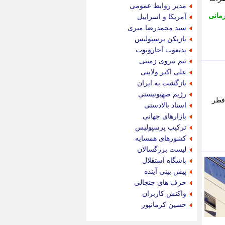
جام جم
مدیر روابط عمومی
جدید پرس
مانی
آمریکا و اسراییل
جماران
سید محمدرضا میری
جوان ایرانی
بازیکن پرسپولیس
جهان مانا
یدیعوت آحارونوت
جهان نگر
تیم نیروی زمینی
جهان نیوز
علی اکبر ولایتی
چطور
بازگشت به ایران
چمپیونات
رژیم صهیونیستی
د فطر
چمدون
اسناد بالادستی
چه خبر
بازارهای جهانی
حادثه 24
ترکیب پرسپولیس
حرف تو
کشورهای همسایه
حوادث پلاس
لیست بزرگسالان
حوزه نیوز
باشگاه استقلال
خبر آنلاین
پیش بینی آینده
خبر جنوب
حرف های جنجالی
خبر سیاسی
واکنش کاربران
خبر گردون
حسین کرمانپور
خبر ورزشی
خبرجو