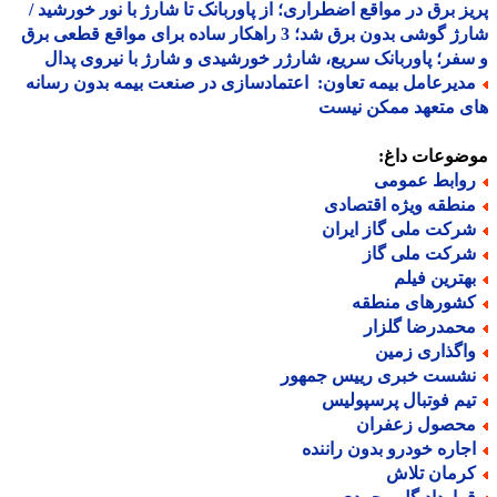
ز برق در مواقع اضطراری؛ از پاوربانک تا شارژ با نور خورشید /
شارژ گوشی بدون برق شد؛ 3 راهکار ساده برای مواقع قطعی برق
فر؛ پاوربانک سریع، شارژر خورشیدی و شارژ با نیروی پدال
دیرعامل بیمه تعاون: اعتمادسازی در صنعت بیمه بدون رسانه
ی متعهد ممکن نیست
ضوعات داغ:
وابط عمومی
نطقه ویژه اقتصادی
رکت ملی گاز ایران
رکت ملی گاز
هترین فیلم
شورهای منطقه
حمدرضا گلزار
اگذاری زمین
شست خبری رییس جمهور
یم فوتبال پرسپولیس
حصول زعفران
جاره خودرو بدون راننده
رمان تلاش