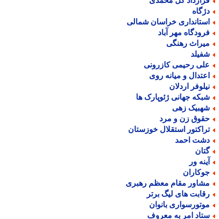
رارداد گل محمدی
ژگاه
ستانداری خراسان شمالی
رودگاه مهر آباد
یراث رهنگی
فیلد
لی رحیمی کازرونی
عتدال و میانه روی
یلوفر اردلان
بکه جهانی ژئوپارک ها
هبیک زهی
قوق زن و مرد
راکتور استقلال خوزستان
شت احمد
تان
ینه ور
وکاران
شاور مقام معظم رهبری
قابت های لیگ برتر
وتورسواری بانوان
تاد امر به معروف