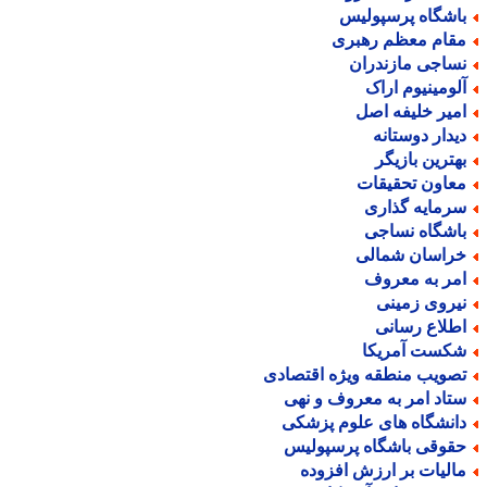
اشگاه پرسپولیس
قام معظم رهبری
ساجی مازندران
لومینیوم اراک
میر خلیفه اصل
یدار دوستانه
هترین بازیگر
عاون تحقیقات
رمایه گذاری
اشگاه نساجی
راسان شمالی
مر به معروف
یروی زمینی
طلاع رسانی
کست آمریکا
صویب منطقه ویژه اقتصادی
تاد امر به معروف و نهی
انشگاه های علوم پزشکی
قوقی باشگاه پرسپولیس
الیات بر ارزش افزوده