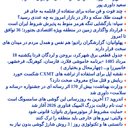
د داوری پور
ند فوت و فن ساده برای ستفاده از قابلمه به جای فر
یمت طلا، سکه و دلار در بازار امروز به چه عددی رسید؟
پاه: بازگشایی تنگه هرمز منوط به پذیرش شروط ایران است
قرارداد واگذاری زمین در منطقه ویژه اقتصادی بجنورد؛ 36 توافق
امروز
هلوانیان: گزارشگران رادیو؛ هم نفس و همدل مردم در میدان های
 قرار دارند
جدول قطعی برق شهرکرد، بروجن و لردگان فردا یکشنبه 18
مرداد 1405 +برنامه خاموشی فلارد، فارسان، کوهرنگ، فرخشهر،
میرزا و... (چهارمحال و بختیاری )
شه اپل برای استفاده از تراشه های CXMT شکست خورد
بایش و قتل مداح معروف صحت دارد؟
وزارت بهداشت: بیش از 170 اثر رسانه ای در جشنواره «رسانه و
امت» داوری شد
د 17 آخرین به روزرسانی این گوشی های سامسونگ است
بت نام رقابت بزرگ المپیک فناوری 2026 آغاز شد
مایت مشروط از موتورسواری بانوان؛ قانونی شود
لایتی: نیرو های خارجی باید منطقه را ترک کنند
دانستنی ها و تکنولوژی روز | 3 روش شارژ گوشی بدون نیاز به