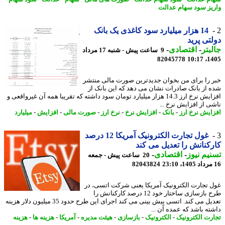
یز سود سهام عدالت
14 هزار میلیارد سود کاغذی یک بانک
تی پرید
بتر
-
اقتصادی
-
9 ساعت پیش - شنبه 17 مرداد
82045778
1405
 را برای من بخوان جدیدترین صورت مالی منتشر
 از بانک صادرات نشان می دهد که این بانک از
افزایش نرخ ارز 14.3 هزار میلیارد تومان سود داشته که تقریبا همه آن غیرواقعی و
ی از افزایش نرخ ...
ایش نرخ ارز
-
بانک
-
افزایش نرخ
-
نرخ ارز
-
صورت مالی
-
افزایش
-
میلیارد
غول تجارت الکترونیک آمریکا 12 درصد
کنانش را تعدیل می کند
یم نیوز
-
اقتصادی
-
20 ساعت پیش - جمعه
82043824
 تجارت الکترونیک آمریکا یعنی شرکت اتسی، در
طرح بازسازی ساختار خود 12 درصد کارکنانش را
تعدیل می کند. اتسی پیش بینی می کند اجرای این طرح حدود 35 میلیون دلار هزینه
ته باشد که عمده آن ...
رت الکترونیک
-
الکترونیک
-
بازسازی
-
هیئت مدیره
-
آمریکا
-
هزینه ها
-
هزینه