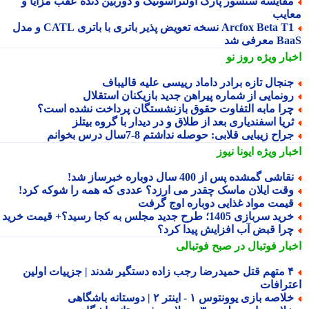
قایسه سنسور پارک اولتراسونیک و دوربین دنده عقب مزایا و
ایب
Arcfox Beta T1 نسخه تعویض پذیر باتری با باتری CATL و مدل
معرفی شد
بار ویژه
روز نو
نجال تازه برادر داماد رییسی علیه قالیباف
ونمایی از شماره پیراهن جدید بازیکنان استقلال
را مابه التفاوت حقوق بازنشستگان پرداخت نشده است؟
ریا اسفندیاری بعد از طلاق و در دیدار با گروه بیتلز
راح زیبایی قلابی: حوصله نداشتم 8-7سال درس بخوانم
بار ویژه
ایونا نیوز
قاشی گمشده پس از 400 سال دوباره خبرساز شد!
قت ایلان ماسک چقدر می ارزد؟ عددی که همه را شوکه کرد!
یمت مواد غذایی دوباره اوج گرفت
ید سربازی 1405؛ طرح جدید مجلس به کجا رسید؟+ قیمت خرید
را قبض آب افزایش پیدا کرد؟
بار فوتبال در صبح فوتبالی
۴ متهم قتل حمیدرضا رجب زاده دستگیر شدند | جزییات اولین
ترافات
لاصه بازی یوونتوس ۱ - اینتر ۲ | دوستانه باشگاهی