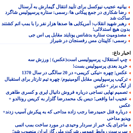
یانیه عجیب نیوکسل برای تأیید انتقال گیمارش به آرسنال
ضا شکاری در جمع پیکانی ها/ رسمی: ستاره پرسپولیس شاگرد
کت شد
هبر شهید انقلاب: آمریکایی ها صدها هزار نفر را با بمب اتم کشتند
ون هیچ استدلالی!
صدومیت ستاره بدشانس یونایتد مقابل پی اس جی
سمی: کاپیتان مس رفسنجان در شیراز
ار داغ:
پ استقلال، پرسپولیسی است(عکس) | ورزش سه
رید بعدی پرسپولیس بست!
س| چهره «نیکی کریمی» در 20 سالگی در سال 1370
رکیب پرسپولیس مقابل آلومینیوم/ چهره تیم تارتار برای استقبال
لیگ برتر +عکس
صمیم نهایی نساجی درباره فروش دانیال ایری و کسری طاهری
جیب اما واقعی؛ دیس بک محمدرضا گلزار به کریس رونالدو +
س
رباره قتل حمیدرضا رجب زاده مداحی که به پیکرش آسیب زدند+
یو مداحی
اجرای یک خبر از سردار وحیدی در مورد ساخت بمب اتمی
رپرست روابط عمومی شرکت ملی گاز ایران منصوب شد؛