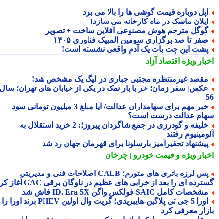
پل دوباره قیمت گوشی ها را بالا می برد
یلان ماسک در ماه کارخانه می سازد!
وگل مترجم هوش مصنوعی آفلاین ساخت + تصویر
فر تا صد برگزاری سومین المپیک فناوری ۱۴۰۵
شت این چت بات یک آدم واقعی نشسته است!
بار ویژه
اقتصاد آزاد
قصد غیرمنتظره مجتبی جباری در لیگ یک مشخص شد!
کس| سفر زمان؛ خر با بار نمک در یکی از خیابان های تهران؛ سال
خبر مهم برای سهامداران عدالت/ آیا مبلغ 3 میلیون تومانی سود
ام عدالت درست است؟
خلیفه و گودرزی در جمع شاگردان پیروز؛: 2 خرید استقلال به
مینیوم رفتند
یشنهاد تحقیرآمیز بارسلونا برای قهرمان جهان رد شد
بار ویژه
و قیمت خودرو | چرخان
پس لرزه باتری های متورم؛ CALB اصلاحات فنی و مدیریتی
رده ای را بعد از خرابی های عظیم در ناوگان برقی GAC آغاز کرد
شخصات کامل SAIC‑فولکس واگن ID. Era 5X فاش شد
اورا 5 جی تی پلاگین‑هایبریدی؛ گریت وال اولین PHEV برند اورا را به
زار معرفی کرد