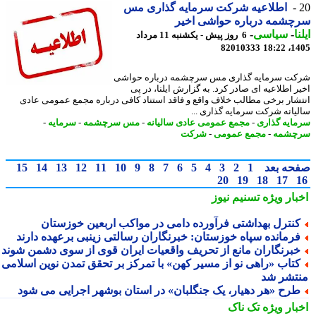
اطلاعیه شرکت سرمایه گذاری مس
چشمه درباره حواشی اخیر
ا
-
سیاسی
-
6 روز پیش - یکشنبه 11 مرداد
82010333
1405
ت سرمایه گذاری مس سرچشمه درباره حواشی
ر اطلاعیه ای صادر کرد. به گزارش ایلنا، در پی
شار برخی مطالب خلاف واقع و فاقد استناد کافی درباره مجمع عمومی عادی
یانه شرکت سرمایه گذاری ...
ایه گذاری
-
مجمع عمومی عادی سالیانه
-
مس سرچشمه
-
سرمایه
-
چشمه
-
مجمع عمومی
-
شرکت
حه بعد
1
2
3
4
5
6
7
8
9
10
11
12
13
14
15
20
19
18
17
بار ویژه
تسنیم نیوز
نترل بهداشتی فرآورده دامی در مواکب اربعین خوزستان
رمانده سپاه خوزستان: خبرنگاران رسالتی زینبی برعهده دارند
برنگاران مانع از تحریف واقعیات ایران قوی از سوی دشمن شوند
تاب «راهی نو از مسیر کهن» با تمرکز بر تحقق تمدن نوین اسلامی
تشر شد
رح «هر دهیار، یک جنگلبان» در استان بوشهر اجرایی می شود
بار ویژه
تک ناک