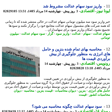
واریز سود سهام عدالت مشروط شد
نا نیوز
-
اقتصادی
-
3 روز پیش - چهارشنبه 14 مرداد 1405، 13:51
82029105
 واریز سود سه میلیون تومانی سهام عدالت در حالی منتشر شده که تا زمانی
همه شرکت های مشمول سهام عدالت مجامع خود را برگزار نکنند و سودها
یع نشود، امکان واریز سود برای سهامداران ...
م عدالت
-
سهام
-
عدالت
-
واریز سود
-
گزار
-
سود سهام عدالت
-
میلیون
انی
محاسبه بهای تمام شده بنزین و حامل
 انرژی به منظور جلوگیری از بیش
وردی قیمت ها
نویس
-
اقتصادی
-
3 روز پیش - چهارشنبه 14
1، 13:18
82028828
منظور جلوگیری از بیش برآوردی در تعیین قیمت
ین توسط دولت و صیانت از حقوق آحاد برنا- گروه سیاسی: به منظور جلوگیری
بیش برآوردی در تعیین قیمت بنزین توسط دولت و صیانت از حقوق آحاد مردم،
ل های انرژی
-
بنزین
-
دیوان محاسبات
-
قیمت بنزین
-
محاسبه
-
دیوان
سبات کشور
-
قیمت
سود سهام عدالت چگونه محاسبه می شود؟
اد 24
-
اقتصادی
-
3 روز پیش - چهارشنبه 14 مرداد 1405، 12:32
82028439