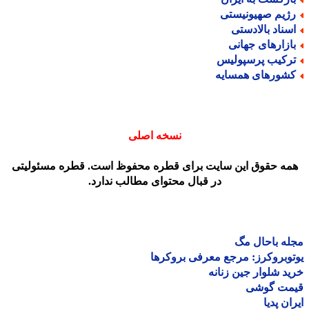
ژیم صهیونیستی
سناد بالادستی
ازارهای جهانی
رکیب پرسپولیس
شورهای همسایه
نسخه اصلی
مه حقوق این سایت برای قطره محفوظ است. قطره مسئولیتی
در قبال محتوای مطالب ندارد.
ه باحال مگ
وبروکرز: مرجع معرفی بروکرها
د شلوار جین زنانه
مت گوشی
ان پدیا