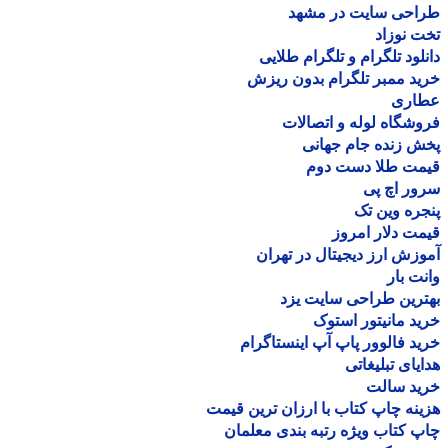
احی سایت در مشهد
 نوزاد
لود تلگرام و تلگرام طلایی
د ممبر تلگرام بدون ریزش
اری
شگاه لوله و اتصالات
 زنده جام جهانی
مت طلا دست دوم
ر اچ پی
ره وین تک
ت دلار امروز
زش ارز دیجیتال در تهران
ت بار
رین طراحی سایت یزد
د مانیتور استوک
د فالوور پاپ آپ اینستاگرام
یای تبلیغاتی
ید سالت
نه چاپ کتاب با ارزان ترین قیمت
 کتاب ویژه رتبه بندی معلمان