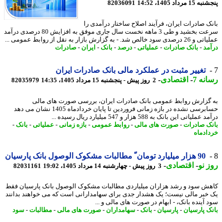
 مرداد 1405، 14:52
82036091
نک صادرات ایران، فرآیند اصلاح ساختار درآمدی را
سرعت بخشید و طی 3 ماهه نخست سال جاری موفق به افزایش 80 درصدی درآمد
 خالص شد. - به گزارش بازار به نقل از روابط عمومی ...
مد
-
بانک صادرات
-
عملیاتی
-
درصد
-
بانک
-
ایران
-
صادرات
تغییر مثبت در عملکرد مالی بانک صادرات ایران
نه 7
-
اقتصادی
-
2 روز پیش - پنجشنبه 15 مرداد 1405، 14:35
82035979
گزارش روابط عمومی بانک صادرات ایران، بررسی صورت های مالی
حسابرسی نشده در بازه زمانی فروردین تا پایان خردادماه 1405 نشان می دهد
لیاتی این بانک به 588 هزار و 547 میلیارد ریال رسیده ...
ک صادرات
-
صورت های مالی
-
روابط عمومی
-
بازه زمانی
-
عملیاتی
-
بانک
-
ادماه
90 هزار میلیارد تومان ّ مطالبات مشکوک الوصول بانک پارسیان
 نو
-
اقتصادی
-
3 روز پیش - چهارشنبه 14 مرداد 1405، 19:02
82031161
ش سود و رشد هزاران میلیاردی مطالبات مشکوک الوصول بانک پارسیان فقط
خبر مالی نیست؛ یک هشدار جدی برای سهامدارانی است که می خواهند بدانند
 آینده بانک، - ابهام در صورت های مالی و ...
ک پارسیان
-
پارسیان
-
بانک
-
سهامداران
-
صورت های مالی
-
مطالبات
-
سود