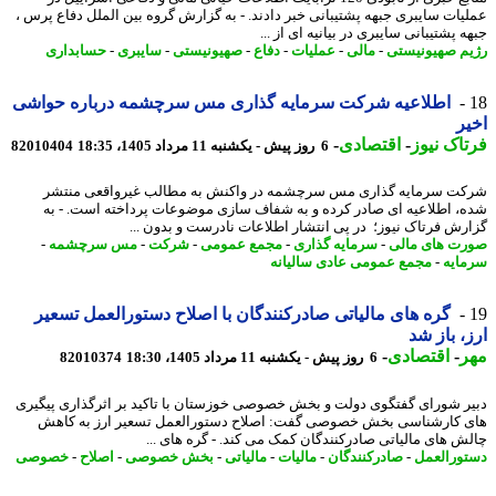
یات سایبری جبهه پشتیبانی خبر دادند. - به گزارش گروه بین الملل دفاع پرس ،
 پشتیبانی سایبری در بیانیه ای از ...
م صهیونیستی
-
مالی
-
عملیات
-
دفاع
-
صهیونیستی
-
سایبری
-
حسابداری
اطلاعیه شرکت سرمایه گذاری مس سرچشمه درباره حواشی
ر
اک نیوز
-
اقتصادی
-
6 روز پیش - یکشنبه 11 مرداد 1405، 18:35
82010404
ت سرمایه گذاری مس سرچشمه در واکنش به مطالب غیرواقعی منتشر
، اطلاعیه ای صادر کرده و به شفاف سازی موضوعات پرداخته است. - به
رش فرتاک نیوز؛ در پی انتشار اطلاعات نادرست و بدون ...
ت های مالی
-
سرمایه گذاری
-
مجمع عمومی
-
شرکت
-
مس سرچشمه
-
ایه
-
مجمع عمومی عادی سالیانه
گره های مالیاتی صادرکنندگان با اصلاح دستورالعمل تسعیر
، باز شد
ر
-
اقتصادی
-
6 روز پیش - یکشنبه 11 مرداد 1405، 18:30
82010374
ر شورای گفتگوی دولت و بخش خصوصی خوزستان با تاکید بر اثرگذاری پیگیری
 کارشناسی بخش خصوصی گفت: اصلاح دستورالعمل تسعیر ارز به کاهش
ش های مالیاتی صادرکنندگان کمک می کند. - گره های ...
ورالعمل
-
صادرکنندگان
-
مالیات
-
مالیاتی
-
بخش خصوصی
-
اصلاح
-
خصوصی