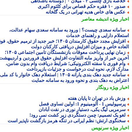
لاصه بازی چلسی ۳ - میلان ۰ | دوستانه باشگاهی
ور ۱۰ فقره حکم قصاص برای کلثوم اکبری
کس های خاص هدیه تهرانی در یک گلخانه
بار ویژه
اندیشه معاصر
امانه سعدی چیست؟ | ورود به سامانه سعدی سهام عدالت،
تعلام دارایی و راهنمای خدمات
افزایش مجدد حقوق کارمندان ۱۴۰۵؛ خبر جدید از ترمیم حقوق، فوق
عاده خاص و میزان افزایش دریافتی کارکنان دولت
زمان نهایی پرداخت معوقات بازنشستگان تامین اجتماعی ۱۴۰۵؛
رین خبر از واریز مابه التفاوت افزایش حقوق فروردین و اردیبهشت
ام فوری با سفته الکترونیکی؛ شرایط دریافت وام بدون ضامن،
ارک لازم، نحوه ثبت درخواست و جزئیات بازپرداخت
سامانه جدید دهک بندی یارانه ۱۴۰۵ | استعلام دهک خانوار با کد ملی،
تراض به دهک بندی و نحوه ورود به سامانه حمایت
بار ویژه
رونگار
زش باد در تهران تا پایان هفته
سپولیس 1 - آلومینیوم 1: اولین تساوی فصل
رمربی لیگ یکی، دستیار نوری در نفت آبادان
غو یک تصمیم: چمن دستگردی زیر کشت نمی رود!
خنگوی ارتش: نظم ایرانی در تنگه هرمز بازگشت ناپذیر است
بار ویژه
سرنویس