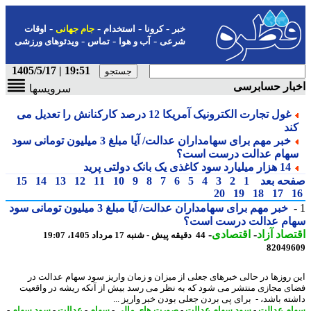
-
-
-
-
خبر
کرونا
استخدام
جام جهانی
اوقات
-
-
-
شرعی
آب و هوا
تماس
ویدئوهای ورزشی
19:51 | 1405/5/17
بار حسابرسی
سرویسها
غول تجارت الکترونیک آمریکا 12 درصد کارکنانش را تعدیل می
ند
خبر مهم برای سهامداران عدالت/ آیا مبلغ 3 میلیون تومانی سود
هام عدالت درست است؟
14 هزار میلیارد سود کاغذی یک بانک دولتی پرید
حه بعد
1
2
3
4
5
6
7
8
9
10
11
12
13
14
15
20
19
18
17
خبر مهم برای سهامداران عدالت/ آیا مبلغ 3 میلیون تومانی سود
ام عدالت درست است؟
صاد آزاد
-
اقتصادی
-
44 دقیقه پیش - شنبه 17 مرداد 1405، 19:07
82049
 روزها در حالی خبرهای جعلی از میزان و زمان واریز سود سهام عدالت در
ی مجازی منتشر می شود که به نظر می رسد بیش از آنکه ریشه در واقعیت
ته باشد، - برای پی بردن جعلی بودن خبر واریز ...
م عدالت
-
سود سهام عدالت
-
صورت های مالی
-
سهام
-
عدالت
-
سود سهام
-