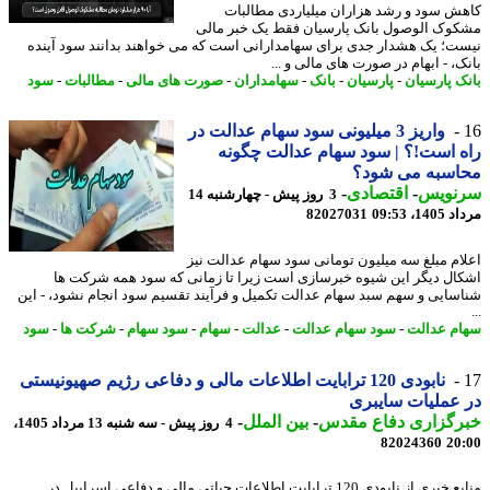
ش سود و رشد هزاران میلیاردی مطالبات
وک الوصول بانک پارسیان فقط یک خبر مالی
ت؛ یک هشدار جدی برای سهامدارانی است که می خواهند بدانند سود آینده
ک، - ابهام در صورت های مالی و ...
ک پارسیان
-
پارسیان
-
بانک
-
سهامداران
-
صورت های مالی
-
مطالبات
-
سود
واریز 3 میلیونی سود سهام عدالت در
 است!؟ | سود سهام عدالت چگونه
اسبه می شود؟
نویس
-
اقتصادی
-
3 روز پیش - چهارشنبه 14
1، 09:53
82027031
ام مبلغ سه میلیون تومانی سود سهام عدالت نیز
ال دیگر این شیوه خبرسازی است زیرا تا زمانی که سود همه شرکت ها
سایی و سهم سبد سهام عدالت تکمیل و فرآیند تقسیم سود انجام نشود، - این
م عدالت
-
سود سهام عدالت
-
عدالت
-
سهام
-
سود سهام
-
شرکت ها
-
سود
نابودی 120 ترابایت اطلاعات مالی و دفاعی رژیم صهیونیستی
عملیات سایبری
رگزاری دفاع مقدس
-
بین الملل
-
4 روز پیش - سه شنبه 13 مرداد 1405،
82024360
20
منابع خبری از نابودی 120 ترابایت اطلاعات حیاتی مالی و دفاعی اسراییل در