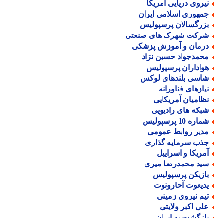
یروی دریایی آمریکا
مهوری اسلامی ایران
زرگسالان پرسپولیس
رکت شهرک های صنعتی
رمان و آموزش پزشکی
حمدجواد حسین نژاد
واداران پرسپولیس
اسی بلندهای لوکس
یازهای فناورانه
ظامیان آمریکایی
بکه های رادیویی
اره 10 پرسپولیس
دیر روابط عمومی
ذب سرمایه گذاری
مریکا و اسراییل
ید محمدرضا میری
ازیکن پرسپولیس
دیعوت آحارونوت
یم نیروی زمینی
لی اکبر ولایتی
ازگشت به ایران