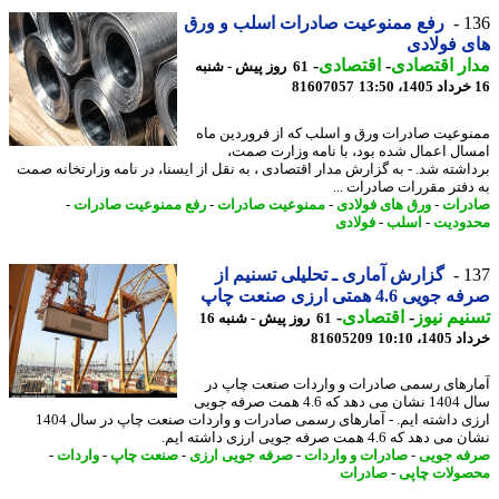
1
رفع ممنوعیت صادرات اسلب و ورق
 فولادی
ر اقتصادی
-
اقتصادی
-
61 روز پیش - شنبه
81607057
وعیت صادرات ورق و اسلب که از فروردین ماه
ال اعمال شده بود، با نامه وزارت صمت،
اشته شد. - به گزارش مدار اقتصادی ، به نقل از ایسنا، در نامه وزارتخانه صمت
دفتر مقررات صادرات ...
رات
-
ورق های فولادی
-
ممنوعیت صادرات
-
رفع ممنوعیت صادرات
-
ودیت
-
اسلب
-
فولادی
1
گزارش آماری ـ تحلیلی تسنیم از
یی 4.6 همتی ارزی صنعت چاپ
یم نیوز
-
اقتصادی
-
61 روز پیش - شنبه 16
14، 10:10
81605209
رهای رسمی صادرات و واردات صنعت چاپ در
سال 1404 نشان می دهد که 4.6 همت صرفه جویی
ارزی داشته ایم. - آمارهای رسمی صادرات و واردات صنعت چاپ در سال 1404
هد که 4.6 همت صرفه جویی ارزی داشته ایم.
ه جویی
-
صادرات و واردات
-
صرفه جویی ارزی
-
صنعت چاپ
-
واردات
-
ولات چاپی
-
صادرات