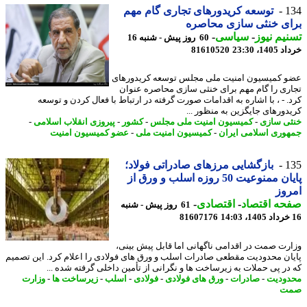
1
توسعه کریدورهای تجاری گام مهم
ای خنثی سازی محاصره
یم نیوز
-
سیاسی
-
60 روز پیش - شنبه 16
14، 23:30
81610520
 کمیسیون امنیت ملی مجلس توسعه کریدورهای
ری را گام مهم برای خنثی سازی محاصره عنوان
. - ، با اشاره به اقدامات صورت گرفته در ارتباط با فعال کردن و توسعه
دورهای جایگزین به منظور ...
ی سازی
-
کمیسیون امنیت ملی مجلس
-
کشور
-
پیروزی انقلاب اسلامی
-
وری اسلامی ایران
-
کمیسیون امنیت ملی
-
عضو کمیسیون امنیت
1
بازگشایی مرزهای صادراتی فولاد؛
پایان ممنوعیت 50 روزه اسلب و ورق از
وز
حه اقتصاد
-
اقتصادی
-
61 روز پیش - شنبه
81607176
رت صمت در اقدامی ناگهانی اما قابل پیش بینی،
ان محدودیت مقطعی صادرات اسلب و ورق های فولادی را اعلام کرد. این تصمیم
در پی حملات به زیرساخت ها و نگرانی از تأمین داخلی گرفته شده ...
ودیت
-
صادرات
-
ورق های فولادی
-
فولادی
-
اسلب
-
زیرساخت ها
-
وزارت
ت