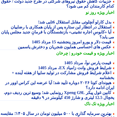
زییات کاهش حقوق نیروهای شرکتی در طرح جدید دولت / حقوق
ام کارمندان کم می شود؟
بار ویژه
روز نو
دل کارلو آنچلوتی مقابل استقلال 6تایی شد!
ستقلال در انتظار این ستاره پس از پایان همکاری با رضاییان
یا «کابوسِ اجاره نشینی» بازنشستگان با فرمانِ جدید مجلس پایان
 یابد؟
یمت دلار و یورو امروز پنجشنبه 15 مرداد 1405
کس های احساسی همایون شجریان و دخترش یاسمین
بار ویژه
و قیمت خودرو | چرخان
یمت پارس نوآ، مرداد 1405
رایط فروش وانت زامیاد EX، مرداد 1405
علام شرایط فروش مشارکت در تولید سایپا از هفته آینده +
شنامه
هیوندای کونا ۲۰۲۶ دوباره تأیید شد؛ آیا عرضه این کراس اوور در
ان ادامه دارد؟
کابین غول پیکر Xpeng G9L رونمایی شد؛ وسیع ترین ردیف دوم،
ری و شارژ 450 کیلومتر در ۹ دقیقه
بار ویژه
تک ناک
بهترین سرمایه گذاری با ۵۰۰ میلیون تومان در سال ۱۴۰۵؛ مقایسه