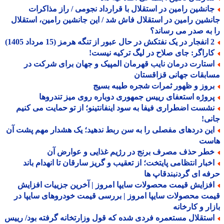
انشین رامین در استقلال با قرارداد نجومی / راز مذاکرات
شین رامین در استقلال فاش شد / این جانشین رامین، استقلال
به صدر می رساند؟
ه هرمز (15 مرداد 1405)
اراگر: جای صلاح در لیگ ترکیه نیست!
ستارت درمان نایب قهرمان المپیک و جهان برای شرکت در
بقات جهانی قزاقستان
روز و ظهور ثمرات شجره طیبه بسیج
روژه استعفای رییس جمهوری دوباره روی میز تندروها
شست اضطراری فیفا به سود اینفانتینو؛ از تو حمایت می کنیم
ی!
ین دردهای مفصلی را به سن ربط ندهید؛ یک هشدار مهم پشت آن
ست
طر حذف مصرف برنج در رژیم غذایی و عوارض آن
خبار انتظامی پایتخت؛ از تعقیب و گریز سارقان تا انهدام باند
ه ای گردنبندقاپ ها
فزایش قیمت محصولات سایپا امروز | آخرین جزییات افزایش
ت محصولات سایپا امروز | بررسی قیمت خودروهای سایپا در
ار و کارخانه
ستقلال مستعمره فردی شده که قول وزارتخانه گرفته بود/ رییس