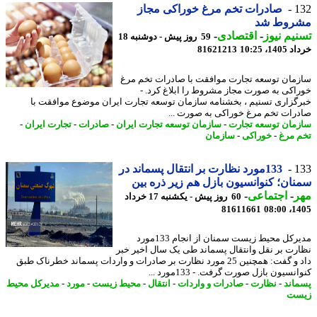
1
صادرات تخم مرغ خوراکی مجاز
روط شد
یم نیوز
-
اقتصادی
-
59 روز پیش - دوشنبه 18
14، 10:25
81621213
مان توسعه تجارت موافقت با صادرات تخم مرغ
اکی به صورت مجاز مشروط را ابلاغ کرد. -
گزاری تسنیم ، بخشنامه سازمان توسعه تجارت ایران موضوع موافقت با
رات تخم مرغ خوراکی به صورت ...
مان توسعه تجارت
-
سازمان توسعه تجارت ایران
-
صادرات
-
تجارت ایران
-
 مرغ
-
خوراکی
-
سازمان
1
133مورد نظارت بر انتقال پسماند در
ان؛ کنوانسیون بازل هم زیر ذره بین
ر
-
اجتماعی
-
60 روز پیش - یکشنبه 17 خرداد
81611661
1405
مدیرکل محیط زیست سمنان از انجام 133مورد
رت بر نقل وانتقال پسماند طی یک سال اخیر خبر
داد و گفت: همچنین 25 مورد نظارت بر صادرات و واردات پسماند خطرناک طبق
نسیون بازل صورت گرفت. - 133مورد ...
اند
-
نظارت
-
صادرات و واردات
-
انتقال
-
محیط زیست
-
مورد
-
مدیرکل محیط
ست