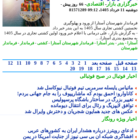
گزاری بازار
-
اقتصادی
-
66 روز پیش -
رداد 1405، 09:12
81571289
اندار شهرستان آستارا از ورود و پهلوگیری
نخستین کشتی تجاری سال 1405 به این بندر خبر داد.
- به گزارش بازار ، علی درمانی با اعلام خبر ورود اولین کشتی تجاری در سال 1405
جتمع بندری آستارا، ...
ارا
-
بندر
-
بندر آستارا
-
فرماندار شهرستان آستارا
-
کشتی
-
فرماندار
-
فرماندار
ستان
حه قبل
صفحه بعد
1
2
3
4
5
6
7
8
9
10
11
12
20
19
18
17
16
15
14
بار فوتبال در صبح فوتبالی
اتیاس یایسله سرمربی تیم فوتبال نیوکاسل شد
اناوارو: احمق بودم که ماشاریپوف را به جام جهانی بردم!
غییر بزرگ در ساختار باشگاه پرسپولیس
وافق لایپزیگ و رئال برای انتقال دیومانده
کس های جدید همایون شجریان و دخترش وایرال شد
بار ویژه
رونگار
دعای رویترز درباره هشدار ایران به کشورهای عربی
فشاگری شبکه ان بی سی نیوز از جنایت آمریکا در یمن