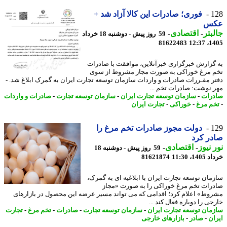
1
فوری؛ صادرات این کالا آزاد شد +
س
بتر
-
اقتصادی
-
59 روز پیش - دوشنبه 18 خرداد
81622483
1405
گزارش خبرگزاری خبرآنلاین، موافقت با صادرات
 مرغ خوراکی به صورت مجاز مشروط از سوی
ر مقـررات صادرات و واردات سازمان توسعه تجارت ایران به گمرک ابلاغ شد. -
 نوشت: صادرات تخم ...
رات
-
سازمان توسعه تجارت ایران
-
سازمان توسعه تجارت
-
صادرات و واردات
م مرغ
-
خوراکی
-
تجارت ایران
1
دولت مجوز صادرات تخم مرغ را
ر کرد
 نیوز
-
اقتصادی
-
59 روز پیش - دوشنبه 18
14، 11:30
81621874
مان توسعه تجارت ایران با ابلاغیه ای به گمرک،
رات تخم مرغ خوراکی را به صورت «مجاز
وط» اعلام کرد؛ اقدامی که می تواند مسیر عرضه این محصول در بازارهای
ی را دوباره فعال کند ...
مان توسعه تجارت ایران
-
سازمان توسعه تجارت
-
صادرات
-
تخم مرغ
-
تجارت
ان
-
صادر
-
بازارهای خارجی