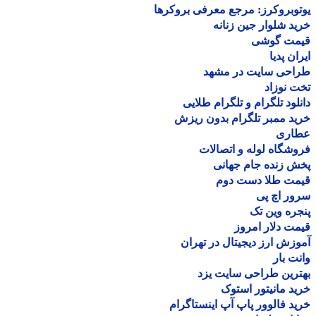
وبروکرز: مرجع معرفی بروکرها
د شلوار جین زنانه
مت گوشی
ان پدیا
احی سایت در مشهد
 نوزاد
لود تلگرام و تلگرام طلایی
د ممبر تلگرام بدون ریزش
اری
شگاه لوله و اتصالات
 زنده جام جهانی
مت طلا دست دوم
ر اچ پی
ره وین تک
ت دلار امروز
زش ارز دیجیتال در تهران
ت بار
رین طراحی سایت یزد
د مانیتور استوک
د فالوور پاپ آپ اینستاگرام