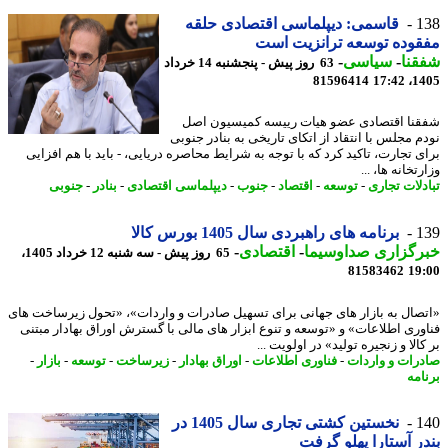
1
قاسمی: دیپلماسی اقتصادی حلقه
وده توسعه ترانزیت است
نا
-
سیاسی
-
63 روز پیش - پنجشنبه 14 خرداد
81596414
1405
نا اقتصادی عضو هیات رییسه کمیسیون اصل
م مجلس با انتقاد از اتکای تاریخی به بنادر جنوبی
ی تجارت، تاکید کرد که با توجه به شرایط محاصره دریایی، - باید با هم افزایی
تخانه ها، ...
دلات تجاری
-
توسعه
-
اقتصاد
-
جنوب
-
دیپلماسی اقتصادی
-
بنادر
-
جنوبی
1
برنامه های راهبردی سال 1405 بورس کالا
رگزاری صداوسیما
-
اقتصادی
-
65 روز پیش - سه شنبه 12 خرداد 1405،
81583462
19
صال به بازار های جهانی برای تسهیل صادرات و واردات»، «تحول زیرساخت های
وری اطلاعات» و «توسعه و تنوع ابزار های مالی با گسترش اوراق بهادار مبتنی
الا و زنجیره تولید» در اولویت ...
رات و واردات
-
فناوری اطلاعات
-
اوراق بهادار
-
زیرساخت
-
توسعه
-
بازار
-
امه
1
نخستین کشتی تجاری سال 1405 در
ر آستارا پهلو گرفت