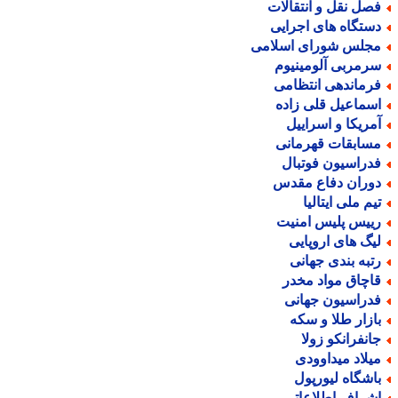
صل نقل و انتقالات
ستگاه های اجرایی
جلس شورای اسلامی
رمربی آلومینیوم
رماندهی انتظامی
سماعیل قلی زاده
مریکا و اسراییل
سابقات قهرمانی
دراسیون فوتبال
وران دفاع مقدس
یم ملی ایتالیا
ییس پلیس امنیت
یگ های اروپایی
تبه بندی جهانی
اچاق مواد مخدر
دراسیون جهانی
ازار طلا و سکه
انفرانکو زولا
یلاد میداوودی
اشگاه لیورپول
شراف اطلاعاتی