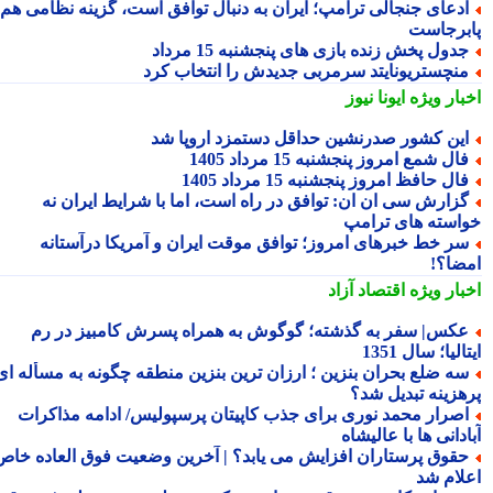
دعای جنجالی ترامپ؛ ایران به دنبال توافق است، گزینه نظامی هم
برجاست
دول پخش زنده بازی های پنجشنبه 15 مرداد
نچستریونایتد سرمربی جدیدش را انتخاب کرد
بار ویژه
ایونا نیوز
ین کشور صدرنشین حداقل دستمزد اروپا شد
ال شمع امروز پنجشنبه 15 مرداد 1405
ال حافظ امروز پنجشنبه 15 مرداد 1405
زارش سی ان ان: توافق در راه است، اما با شرایط ایران نه
استه های ترامپ
ر خط خبرهای امروز؛ توافق موقت ایران و آمریکا درآستانه
ضا؟!
بار ویژه
اقتصاد آزاد
کس| سفر به گذشته؛ گوگوش به همراه پسرش کامبیز در رم
الیا؛ سال 1351
ه ضلع بحران بنزین ؛ ارزان ترین بنزین منطقه چگونه به مسأله ای
هزینه تبدیل شد؟
صرار محمد نوری برای جذب کاپیتان پرسپولیس/ ادامه مذاکرات
دانی ها با عالیشاه
قوق پرستاران افزایش می یابد؟ | آخرین وضعیت فوق العاده خاص
لام شد