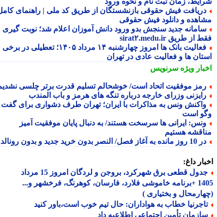
ایط، زمان ثبت نام و نحوه ورود
ریافت فیش حقوقی بازنشستگان از طریق کد ملی | راهنمای کامل
اهده و دانلود فیش حقوقی
امانه جدید سنجش بدو ورود دانش آموزان اعلام شد؛ نوبت گیری
از طریق sirat۲.medu.ir
فعالیت بانک ها امروز چهارشنبه ۱۴ مرداد ۱۴۰۵؛ تعطیلی در برخی
تان ها و فعالیت عادی در تهران
بار ویژه
سرنویس
مز موفقیت اتحاد است/ خوشحالم تسلیم قدرت برتر چلسی نشدیم!
ایزنی وزرای خارجه درباره تنگه های هرمز و باب المندب
اکنش ونس به مذاکرات با ایران؛ تهران طرف دشواری برای گفت
و است
نس: ایرانی ها سرسخت هستند/ به دنبال پایان موفقیت آمیز
اقشه هستیم
وز مانده به آغاز فصل/ النصر بدون خرید جدید و بدون رونالدو!
ار داغ:
جدول قطعی برق شهرکرد، بروجن و لردگان امروز 15 مرداد
1405 +برنامه خاموشی فلارد، فارسان، کوهرنگ، فرخشهر و...
ارمحال و بختیاری )
اجرنیا خطاب به هواداران: حال تیم خوب است،باور کنید
ازمان تأمین اجتماعی اطلاعیه داد