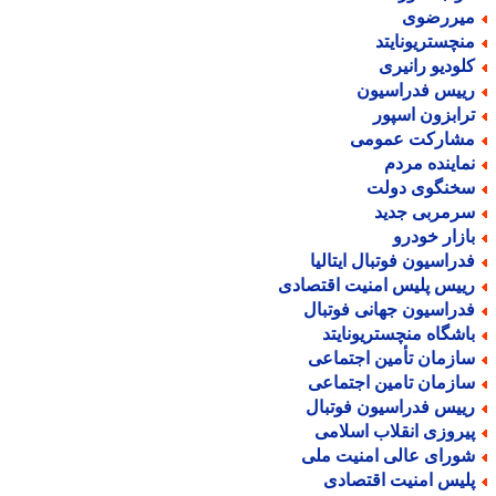
یررضوی
نچستریونایتد
لودیو رانیری
ییس فدراسیون
رابزون اسپور
شارکت عمومی
ماینده مردم
خنگوی دولت
رمربی جدید
ازار خودرو
دراسیون فوتبال ایتالیا
ییس پلیس امنیت اقتصادی
دراسیون جهانی فوتبال
اشگاه منچستریونایتد
ازمان تأمین اجتماعی
ازمان تامین اجتماعی
ییس فدراسیون فوتبال
یروزی انقلاب اسلامی
ورای عالی امنیت ملی
لیس امنیت اقتصادی