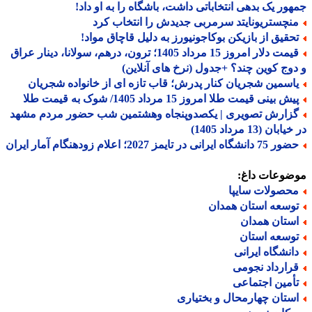
ور یک بدهی انتخاباتی داشت، باشگاه را به او داد!
نچستریونایتد سرمربی جدیدش را انتخاب کرد
حقیق از بازیکن بوکاجونیورز به دلیل قاچاق مواد!
قیمت دلار امروز 15 مرداد 1405؛ ترون، درهم، سولانا، دینار عراق
وج کوین چند؟ +جدول (نرخ های آنلاین)
اسمین شجریان کنار پدرش؛ قاب تازه ای از خانواده شجریان
ش بینی قیمت طلا امروز 15 مرداد 1405/ شوک به قیمت طلا
زارش تصویری | یکصدوپنجاه وهشتمین شب حضور مردم مشهد
بان (13 مرداد 1405)
دانشگاه ایرانی در تایمز 2027؛ اعلام زودهنگام آمار ایران
ضوعات داغ:
حصولات سایپا
وسعه استان همدان
ستان همدان
وسعه استان
انشگاه ایرانی
رارداد نجومی
أمین اجتماعی
ستان چهارمحال و بختیاری