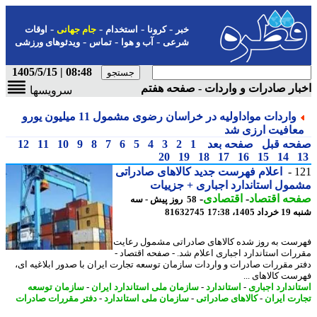
-
-
-
-
خبر
کرونا
استخدام
جام جهانی
اوقات
-
-
-
شرعی
آب و هوا
تماس
ویدئوهای ورزشی
08:48 | 1405/5/15
ار صادرات و واردات - صفحه هفتم
سرویسها
واردات مواداولیه در خراسان رضوی مشمول 11 میلیون یورو
عافیت ارزی شد
حه قبل
صفحه بعد
1
2
3
4
5
6
7
8
9
10
11
12
20
19
18
17
16
15
14
1
اعلام فهرست جدید کالاهای صادراتی
ول استاندارد اجباری + جزییات
حه اقتصاد
-
اقتصادی
-
58 روز پیش - سه
1405، 17:38
81632745
ست به روز شده کالاهای صادراتی مشمول رعایت
رات استاندارد اجباری اعلام شد. - صفحه اقتصاد -
ر مقررات صادرات و واردات سازمان توسعه تجارت ایران با صدور ابلاغیه ای،
ست کالاهای ...
اندارد اجباری
-
استاندارد
-
سازمان ملی استاندارد ایران
-
سازمان توسعه
رت ایران
-
کالاهای صادراتی
-
سازمان ملی استاندارد
-
دفتر مقررات صادرات