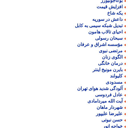
وکاجونیورز
فزایش قیمت
که شاخ
اعش در سوریه
بدیل شبکه سیمی به کابل
حیای تالاب هامون
بحان رسولی
ؤسسه اشراق و عرفان
رتضی نبوی
لگوی زنان
رمان خانگی
ایرن مونیخ اینتر
لیولند
سدودی
لودگی شدید هوای تهران
ادل فردوسی
یت الله میردامادی
هردار ماهان
لیرضا علیپور
سن نبوتی
واجه انور