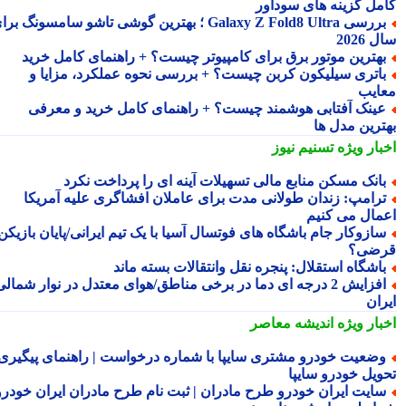
مل گزینه های سودآور
بررسی Galaxy Z Fold8 Ultra ؛ بهترین گوشی تاشو سامسونگ برای
2026
هترین موتور برق برای کامپیوتر چیست؟ + راهنمای کامل خرید
اتری سیلیکون کربن چیست؟ + بررسی نحوه عملکرد، مزایا و
ایب
ینک آفتابی هوشمند چیست؟ + راهنمای کامل خرید و معرفی
ترین مدل ها
بار ویژه
تسنیم نیوز
انک مسکن منابع مالی تسهیلات آینه ای را پرداخت نکرد
رامپ: زندان طولانی مدت برای عاملان افشاگری علیه آمریکا
مال می کنیم
ازوکار جام باشگاه های فوتسال آسیا با یک تیم ایرانی/پایان بازیکن
ضی؟
اشگاه استقلال: پنجره نقل وانتقالات بسته ماند
افزایش 2 درجه ای دما در برخی مناطق/هوای معتدل در نوار شمالی
ران
بار ویژه
اندیشه معاصر
ضعیت خودرو مشتری سایپا با شماره درخواست | راهنمای پیگیری
ویل خودرو سایپا
ایت ایران خودرو طرح مادران | ثبت نام طرح مادران ایران خودرو،