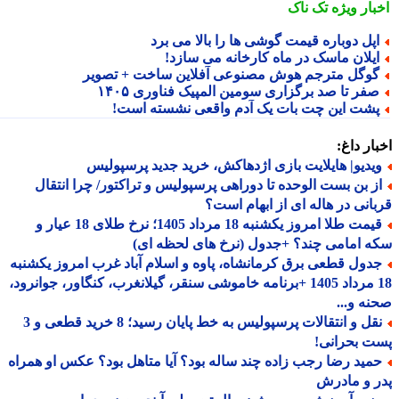
بار ویژه
تک ناک
پل دوباره قیمت گوشی ها را بالا می برد
یلان ماسک در ماه کارخانه می سازد!
وگل مترجم هوش مصنوعی آفلاین ساخت + تصویر
فر تا صد برگزاری سومین المپیک فناوری ۱۴۰۵
شت این چت بات یک آدم واقعی نشسته است!
ار داغ:
یدیو| هایلایت بازی اژدهاکش، خرید جدید پرسپولیس
ز بن بست الوحده تا دوراهی پرسپولیس و تراکتور/ چرا انتقال
انی در هاله ای از ابهام است؟
قیمت طلا امروز یکشنبه 18 مرداد 1405؛ نرخ طلای 18 عیار و
 امامی چند؟ +جدول (نرخ های لحظه ای)
دول قطعی برق کرمانشاه، پاوه و اسلام آباد غرب امروز یکشنبه
18 مرداد 1405 +برنامه خاموشی سنقر، گیلانغرب، کنگاور، جوانرود،
ه و...
نقل و انتقالات پرسپولیس به خط پایان رسید؛ 8 خرید قطعی و 3
 بحرانی!
مید رضا رجب زاده چند ساله بود؟ آیا متاهل بود؟ عکس او همراه
 و مادرش