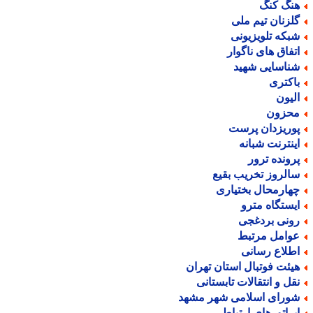
نگ کنگ
لزنان تیم ملی
بکه تلویزیونی
تفاق های ناگوار
ناسایی شهید
اکتری
لیون
حزون
وریزدان پرست
ینترنت شبانه
رونده ترور
الروز تخریب بقیع
هارمحال بختیاری
یستگاه مترو
ونی بردغجی
وامل مرتبط
طلاع رسانی
یئت فوتبال استان تهران
قل و انتقالات تابستانی
ورای اسلامی شهر مشهد
پراتورهای ارتباطی