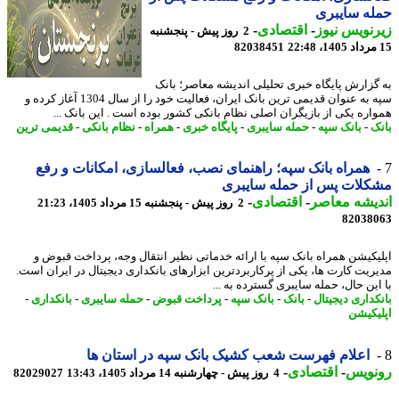
ه سایبری
نویس نیوز
-
اقتصادی
-
2 روز پیش - پنجشنبه
82038451
گزارش پایگاه خبری تحلیلی اندیشه معاصر؛ بانک
سپه به عنوان قدیمی ترین بانک ایران، فعالیت خود را از سال 1304 آغاز کرده و
اره یکی از بازیگران اصلی نظام بانکی کشور بوده است . این بانک ...
ک
-
بانک سپه
-
حمله سایبری
-
پایگاه خبری
-
همراه
-
نظام بانکی
-
قدیمی ترین
همراه بانک سپه؛ راهنمای نصب، فعالسازی، امکانات و رفع
لات پس از حمله سایبری
یشه معاصر
-
اقتصادی
-
2 روز پیش - پنجشنبه 15 مرداد 1405، 21:23
82038
یکیشن همراه بانک سپه با ارائه خدماتی نظیر انتقال وجه، پرداخت قبوض و
ریت کارت ها، یکی از پرکاربردترین ابزارهای بانکداری دیجیتال در ایران است.
این حال، حمله سایبری گسترده به ...
کداری دیجیتال
-
بانک
-
بانک سپه
-
پرداخت قبوض
-
حمله سایبری
-
بانکداری
-
یکیشن
اعلام فهرست شعب کشیک بانک سپه در استان ها
نویس
-
اقتصادی
-
4 روز پیش - چهارشنبه 14 مرداد 1405، 13:43
82029027