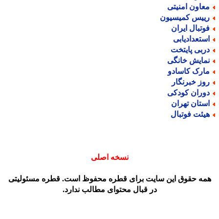
عاون امنیتی
ییس کمیسیون
وتبال ایران
ستعدادیابی
ربی پایتخت
مایش خانگی
ارک کاسادو
وز خبرنگار
وران کودکی
ستان تهران
یئت فوتبال
نسخه اصلی
مه حقوق این سایت برای قطره محفوظ است. قطره مسئولیتی
در قبال محتوای مطالب ندارد.