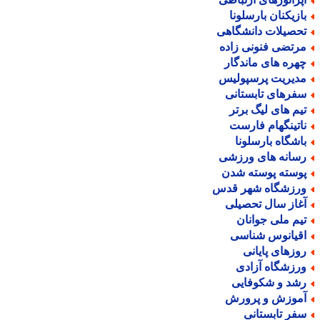
ازیکنان بارسلونا
حصیلات دانشگاهی
رتضی فنونی زاده
هره های ماندگار
دیریت پرسپولیس
فرهای تابستانی
یم های لیگ برتر
اتینگهام فارست
اشگاه بارسلونا
سانه های ورزشی
وسته پوسته شدن
رزشگاه شهر قدس
غاز سال تحصیلی
یم ملی جوانان
قیانوس شناسی
وزهای پایانی
رزشگاه آزادی
شد و شکوفایی
موزش و پرورش
فر تابستانی