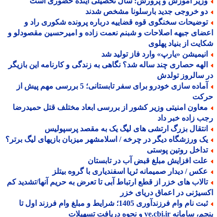
زیر آموزش و پرورش: سال تحصیلی آینده حضوری است
و خروجی جدید بارسلونا مشخص شدند
وضیحات سخنگوی قوه قضاییه درباره پرونده شکوری راد و
ای جبهه اصلاحات و شبنم نعمت زاده و امیرحسین مقصودلو و
یت از بنیاد پهلوی
نیمیشن «یارپ» وارد فاز تولید شد
لهه حصاری چند ساله شد؟ نگاهی به زندگی و کارنامه این بازیگر
سالروز تولدش
آماده سازی خودرو برای سفر تابستانی؛ 5 بررسی مهم پیش از
کت
عاون امنیتی وزیر کشور از بررسی ابعاد مختلف قتل حمیدرضا
 زاده خبر داد
نتقال بزرگ ارتشی های لیگ یک به مقصد پرسپولیس
ک ورزشگاه دیگر در چرخه / اسلامشهر میزبان بازیهای لیگ برتر؟
داخل روتین پوستی
لت افزایش مبلغ قبض آب در تابستان
کس / دیدار صمیمانه ثریا اسفندیاری با گروه بیتلز
الاب های خزر از قطع ارتباط آبی تا تعرض به حریم آنها/تشدید کم
یژنی در اعماق دریای خزر
ثبت نام وام فرزندآوری 1405؛ شرایط و مبلغ وام فرزند اول تا
مانه ve.cbi.ir و نحوه دریافت تسهیلات