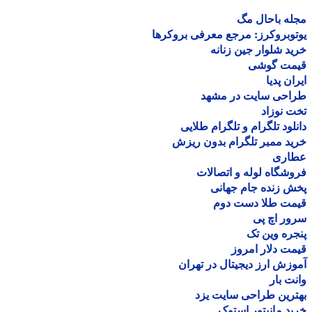
ه باحال مگ
وبروکرز: مرجع معرفی بروکرها
د شلوار جین زنانه
مت گوشی
ان پدیا
احی سایت در مشهد
 نوزاد
لود تلگرام و تلگرام طلایی
د ممبر تلگرام بدون ریزش
اری
شگاه لوله و اتصالات
 زنده جام جهانی
مت طلا دست دوم
ر اچ پی
ره وین تک
ت دلار امروز
زش ارز دیجیتال در تهران
ت بار
رین طراحی سایت یزد
د مانیتور استوک