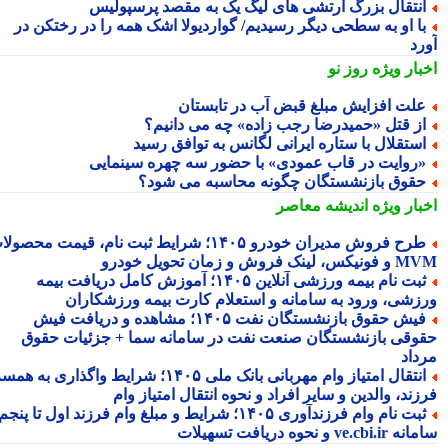
نتقال بزرگ ارتشی های لیگ یک به مقصد پرسپولیس
ا او به سطحی دیگر رسیدیم/ گواردیولا اشک همه را در رختکن در
رد
بار ویژه
روز نو
لت افزایش مبلغ قبض آب در تابستان
ز قتل «حمیدرضا رجب زاده» چه می دانیم؟
ستقلال با ستاره ایرانی لگانس به توافق رسید
روایت در قاب عمودی» با حضور سه چهره سینمایی
قوق بازنشستگان چگونه محاسبه می شود؟
بار ویژه
اندیشه معاصر
طرح فروش مدیران خودرو ۱۴۰۵؛ شرایط ثبت نام، قیمت محصولات
 لینک فروش و زمان تحویل خودرو
ثبت نام بیمه ورزشی آنلاین ۱۴۰۵؛ آموزش کامل دریافت بیمه
زشی، ورود به سامانه و استعلام کارت بیمه ورزشکاران
فیش حقوق بازنشستگان نفت ۱۴۰۵؛ مشاهده و دریافت فیش
وقی بازنشستگان صنعت نفت در سامانه سما + جزئیات حقوق
داد
انتقال امتیاز وام مهربانی بانک ملی ۱۴۰۵؛ شرایط واگذاری به همسر،
ند، والدین و سایر افراد و نحوه انتقال امتیاز وام
ثبت نام وام فرزندآوری ۱۴۰۵؛ شرایط و مبلغ وام فرزند اول تا پنجم،
ve.cb و نحوه دریافت تسهیلات