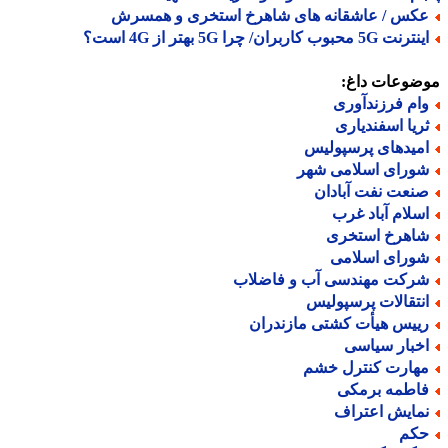
کس / عاشقانه های شاهرخ استخری و همسرش
نت 5G محبوب کاربران/ چرا 5G بهتر از 4G است؟
ضوعات داغ:
ام فرزندآوری
ریا اسفندیاری
میدهای پرسپولیس
ورای اسلامی شهر
نعت نفت آبادان
سلام آباد غرب
اهرخ استخری
ورای اسلامی
رکت مهندسی آب و فاضلاب
نتقالات پرسپولیس
ییس هیأت کشتی مازندران
خبار سیاسی
هارت کنترل خشم
اطمه برمکی
مایش اعتراف
کم