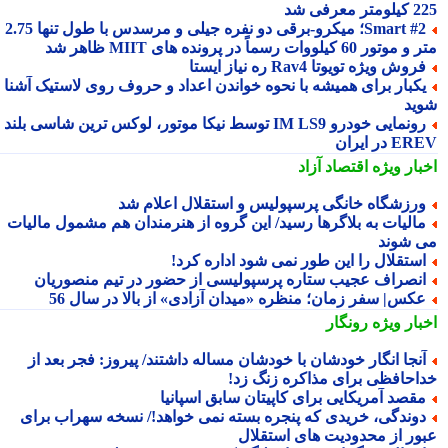
 معرفی شد
Smart #2؛ میکرو-برقی دو نفره جیلی و مرسدس با طول تنها 2.75
ور 60 کیلووات رسماً در پرونده های MIIT ظاهر شد
روش ویژه تویوتا Rav4 ره نیاز ایستا
کبار برای همیشه با نحوه خواندن اعداد و حروف روی لاستیک آشنا
ید
رونمایی خودرو IM LS9 توسط نیکا موتور، لوکس ترین شاسی بلند
 در ایران
بار ویژه
اقتصاد آزاد
رزشگاه خانگی پرسپولیس و استقلال اعلام شد
الیات به بلاگرها رسید/ این گروه از هنرمندان هم مشمول مالیات
 شوند
ستقلال را این طور نمی شود اداره کرد!
نصراف عجیب ستاره پرسپولیسی از حضور در تیم منصوریان
کس| سفر زمان؛ منظره «میدان آزادی» از بالا در سال 56
بار ویژه
رونگار
نجا انگار خودشان با خودشان مساله داشتند/ پیروز: فجر بعد از
احافظی برای مذاکره زنگ زد!
قصد آمریکایی برای کاپیتان سابق اسپانیا
وندگی، خریدی که پنجره بسته نمی خواهد!/ نسخه سهراب برای
ور از محدودیت های استقلال