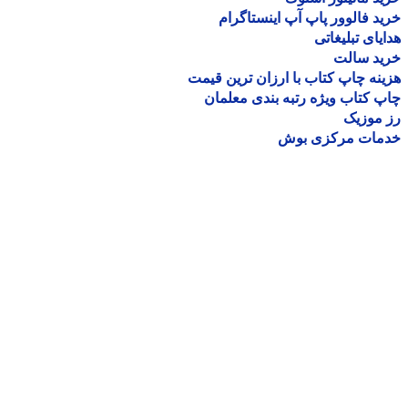
د فالوور پاپ آپ اینستاگرام
یای تبلیغاتی
ید سالت
نه چاپ کتاب با ارزان ترین قیمت
 کتاب ویژه رتبه بندی معلمان
موزیک
مات مرکزی بوش