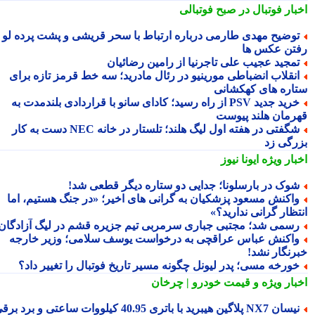
بار فوتبال در صبح فوتبالی
وضیح مهدی طارمی درباره ارتباط با سحر قریشی و پشت پرده لو
تن عکس ها
مجید عجیب علی تاجرنیا از رامین رضائیان
نقلاب انضباطی مورینیو در رئال مادرید؛ سه خط قرمز تازه برای
اره های کهکشانی
خرید جدید PSV از راه رسید؛ کادای سانو با قراردادی بلندمدت به
رمان هلند پیوست
شگفتی در هفته اول لیگ هلند؛ تلستار در خانه NEC دست به کار
رگی زد
بار ویژه
ایونا نیوز
وک در بارسلونا؛ جدایی دو ستاره دیگر قطعی شد!
اکنش مسعود پزشکیان به گرانی های اخیر؛ «در جنگ هستیم، اما
تظار گرانی ندارید؟»
سمی شد؛ مجتبی جباری سرمربی تیم جزیره قشم در لیگ آزادگان!
اکنش عباس عراقچی به درخواست یوسف سلامی؛ وزیر خارجه
رنگار نشد!
ورخه مسی؛ پدر لیونل چگونه مسیر تاریخ فوتبال را تغییر داد؟
بار ویژه
و قیمت خودرو | چرخان
نیسان NX7 پلاگین هیبرید با باتری 40.95 کیلووات ساعتی و برد برقی