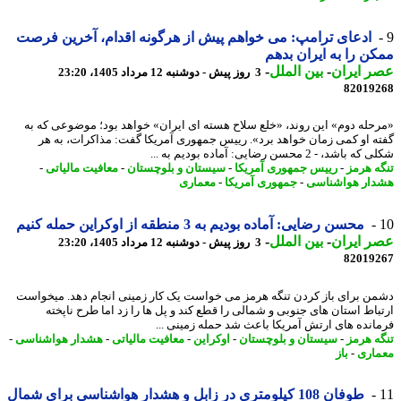
ادعای ترامپ: می خواهم پیش از هرگونه اقدام، آخرین فرصت
ن را به ایران بدهم
 ایران
-
بین الملل
-
3 روز پیش - دوشنبه 12 مرداد 1405، 23:20
82019
حله دوم» این روند، «خلع سلاح هسته ای ایران» خواهد بود؛ موضوعی که به
ه او کمی زمان خواهد برد». رییس جمهوری آمریکا گفت: مذاکرات، به هر
اشد، - 2 محسن رضایی: آماده بودیم به ...
ه هرمز
-
رییس جمهوری آمریکا
-
سیستان و بلوچستان
-
معافیت مالیاتی
-
ار هواشناسی
-
جمهوری آمریکا
-
معماری
محسن رضایی: آماده بودیم به 3 منطقه از اوکراین حمله کنیم
 ایران
-
بین الملل
-
3 روز پیش - دوشنبه 12 مرداد 1405، 23:20
82019
ن برای باز کردن تنگه هرمز می خواست یک کار زمینی انجام دهد. میخواست
باط استان های جنوبی و شمالی را قطع کند و پل ها را زد اما طرح ناپخته
انده های ارتش آمریکا باعث شد حمله زمینی ...
ه هرمز
-
سیستان و بلوچستان
-
اوکراین
-
معافیت مالیاتی
-
هشدار هواشناسی
-
اری
-
باز
طوفان 108 کیلومتری در زابل و هشدار هواشناسی برای شمال