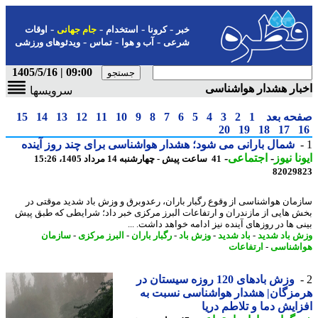
-
-
-
-
خبر
کرونا
استخدام
جام جهانی
اوقات
-
-
-
شرعی
آب و هوا
تماس
ویدئوهای ورزشی
09:00 | 1405/5/16
ار هشدار هواشناسی
سرویسها
حه بعد
1
2
3
4
5
6
7
8
9
10
11
12
13
14
15
20
19
18
17
شمال بارانی می شود؛ هشدار هواشناسی برای چند روز آینده
نا نیوز
-
اجتماعی
-
41 ساعت پیش - چهارشنبه 14 مرداد 1405، 15:26
82029
مان هواشناسی از وقوع رگبار باران، رعدوبرق و وزش باد شدید موقتی در
 هایی از مازندران و ارتفاعات البرز مرکزی خبر داد؛ شرایطی که طبق پیش
 ها در روزهای آینده نیز ادامه خواهد داشت. ...
 باد شدید
-
باد شدید
-
وزش باد
-
رگبار باران
-
البرز مرکزی
-
سازمان
شناسی
-
ارتفاعات
وزش بادهای 120 روزه سیستان در
زگان| هشدار هواشناسی نسبت به
ایش دما و تلاطم دریا