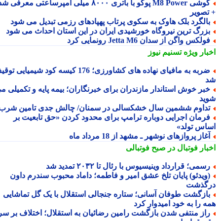
گوشی M8 Power پوکو با باتری ۸۰۰۰ میلی آمپرساعتی معرفی شد
تصویر
الگرد بلک هاوک به سکوی پرتاب پهپادهای رزمی تبدیل می شود
زرگ ترین نیروگاه خورشیدی ایران در این استان احداث می شود
ولکس واگن از سدان Jetta M6 رونمایی کرد
بار ویژه
تسنیم نیوز
ضربه به مافیای نهاده های کشاورزی؛ 176 کیسه کود شیمیایی توقیف
بر خوش استاندار مازندران برای خبرنگاران؛ بیمه پایه و تکمیلی می
ید
داوم ششمین سال خشکسالی در سمنان/ چالش جدی تامین شرب!
رمان اجرایی دوباره ترامپ برای محدود کردن «حق تابعیت بر
اس تولد»
غاز پروازهای نوشهر ـ مشهد از 18 مرداد ماه
بار فوتبال در صبح فوتبالی
سمی؛ قرارداد وینیسیوس با رئال تا ۲۰۳۲ تمدید شد
ویدئو) پایان تلخ عشق امیر و فاطمه؛ داماد محبوب سندرم داون
گذشت
ازگشت طوفان آسانی؛ ستاره جنجالی استقلال با یک گل تماشایی
ه را به خود امیدوار کرد
از منتفی شدن بازگشت رامین رضائیان به استقلال؛ اختلاف بر سر