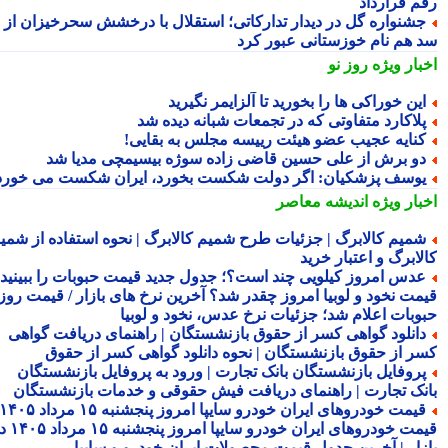
م قرارداد
شنواره گل در دیدار تدارکاتی؛ استقلال با درخشش سحرخیزان از
 هم نام خوزستانی عبور کرد
بار ویژه
روز نو
ین خوراکی ها را بخورید تا آلزایمر نگیرید
لاکارد متفاوتی که در تجمعات شبانه دیده شد
نایه عجیب عضو هیئت رییسه مجلس به بقایی!
و برش از علی حسین قاضی زاده سوژه بیسیمچی مدیا شد
وسف پزشکیان: اگر دولت شکست بخورد، ایران شکست می خورد
بار ویژه
اندیشه معاصر
میم کالابرگ | جزئیات طرح شمیم کالابرگ | نحوه استفاده از شمیم
لابرگ و اعتبار خرید
دس امروز کیلویی چند است؟؛ جدول جدید قیمت حبوبات را ببینید /
مت نخود و لوبیا امروز چقدر شد؟ آخرین نرخ های بازار / قیمت روز
وبات اعلام شد؛ جزئیات نرخ عدس، نخود و لوبیا
انلود گواهی کسر از حقوق بازنشستگان | راهنمای دریافت گواهی
ر از حقوق بازنشستگان | نحوه دانلود گواهی کسر از حقوق
روفایل بازنشستگان بانک تجارت | ورود به پروفایل بازنشستگان
نک تجارت | راهنمای دریافت فیش حقوقی و خدمات بازنشستگان
قیمت خودروهای ایران خودرو سایپا امروز پنجشنبه ۱۵ مرداد ۱۴۰۵ |
قیمت خودروهای ایران خودرو سایپا امروز پنجشنبه ۱۵ مرداد ۱۴۰۵ در
زار | آخرین جدول قیمت محصولات ایران خودرو و سایپا