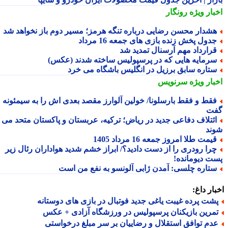
بار ویژه
رونگار
شدار محسن رضایی درباره تنگه هرمز؛ مسیر دوم باز نخواهد شد
دول پخش زنده بازی های جمعه 16 مرداد
رارداد مهم آرسنال تمدید شد
رمایه هایی که در پرسپولیس ساخته شدند (عکس)
تاره سابق برزیل در انگلیس باشگاه می خرد
بار ویژه
سرنویس
قط و فقط بارسلونا/ خولین آلوارز مقصد بعدی اش را به سیمئونه
ت
ئتلاف دفاعی جدید در ریاض؛ ترکیه، عربستان و پاکستان متحد می
ند
یمت طلا امروز جمعه 16 مرداد 1405
را رودری را از دست دادید؟/ ابراز خشم شدید هواداران رئال زیر
ت دیومانده!
تاره چلسی: آمدن ژابی آلونسو به نفع من است
ار داغ:
شت پرده غیبت یاغی جدید فوتبال در بازی های دوستانه
مرین بازیکنان پرسپولیس در ورزشگاه آزادی + عکس
دم توافق استقلال و رضاییان بر سر مبلغ درخواستی