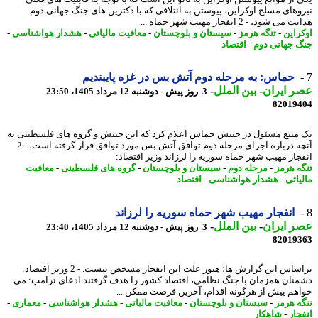
وهای مسلح اوکراین، پیوستن به ائتلافی که با دکترین های جنگ جهانی دوم
ی شود، - 2 انفجار مهیب شهر حماه ...
راین
-
تنگه هرمز
-
سیستان و بلوچستان
-
معافیت مالیاتی
-
هشدار هواشناسی
-
 جهانی دوم
-
اقتصاد
حماس: به مرحله دوم آتش بس در غزه پایبندیم
 ایران
-
بین الملل
-
3 روز پیش - دوشنبه 12 مرداد 1405، 23:50
82019
منبع مسئول در جنبش حماس اعلام کرد که این جنبش و گروه های فلسطینی به
آنچه درباره اجرای مرحله دوم توافق آتش بس مورد توافق قرار گرفته است، - 2
جار مهیب شهر حماه سوریه را لرزاند وزیر اقتصاد:
ه هرمز
-
مرحله دوم
-
سیستان و بلوچستان
-
گروه های فلسطینی
-
معافیت
یاتی
-
هشدار هواشناسی
-
اقتصاد
انفجار مهیب شهر حماه سوریه را لرزاند
 ایران
-
بین الملل
-
3 روز پیش - دوشنبه 12 مرداد 1405، 23:40
82019
براساس این گزارش ها؛ هنوز علت این انفجار مشخص نیست. - 2 وزیر اقتصاد:
نان همزمان با جنگ نظامی، اقتصاد کشور را هدف گرفتند ادعای ترامپ: می
هم پیش از هرگونه اقدام، آخرین فرصت ممکن ...
ه هرمز
-
سیستان و بلوچستان
-
معافیت مالیاتی
-
هشدار هواشناسی
-
معماری
-
جار
-
شاهکار