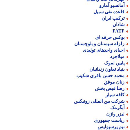
مانسیو آمارو
اعده نفی سبیل
رکیب ایران
ادان
FAT
وکس حرفه ای
لزله سیستان و بلوچستان
حیای واحدهای تولیدی
یلاجرد
ایین لموک
نیاد تعاون زندانیان
حمد حسن باقری شکیب
نان موفق
ضا فیض بخش
افه سیار
رکت بین المللی رونیکس
بگرمک
یزر واژن
یاست جمهوری
یم پرسپولیس