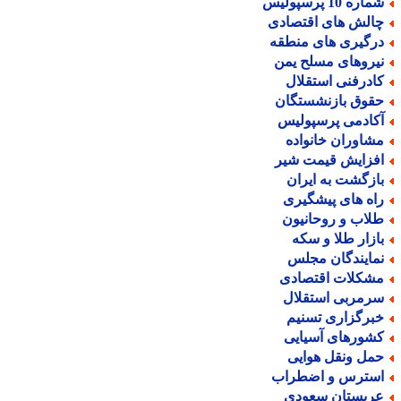
اره 10 پرسپولیس
الش های اقتصادی
رگیری های منطقه
یروهای مسلح یمن
ادرفنی استقلال
قوق بازنشستگان
کادمی پرسپولیس
شاوران خانواده
فزایش قیمت شیر
ازگشت به ایران
اه های پیشگیری
لاب و روحانیون
ازار طلا و سکه
مایندگان مجلس
شکلات اقتصادی
رمربی استقلال
برگزاری تسنیم
شورهای آسیایی
مل ونقل هوایی
سترس و اضطراب
ربستان سعودی