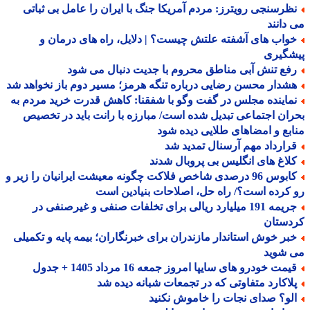
ظرسنجی رویترز: مردم آمریکا جنگ با ایران را عامل بی ثباتی
دانند
واب های آشفته علتش چیست؟ | دلایل، راه های درمان و
شگیری
فع تنش آبی مناطق محروم با جدیت دنبال می شود
شدار محسن رضایی درباره تنگه هرمز؛ مسیر دوم باز نخواهد شد
ماینده مجلس در گفت وگو با شفقنا: کاهش قدرت خرید مردم به
ان اجتماعی تبدیل شده است/ مبارزه با رانت باید در تخصیص
بع و امضاهای طلایی دیده شود
رارداد مهم آرسنال تمدید شد
لاغ های انگلیس بی پروبال شدند
کابوس 96 درصدی شاخص فلاکت چگونه معیشت ایرانیان را زیر و
کرده است؟/ راه حل، اصلاحات بنیادین است
جریمه 191 میلیارد ریالی برای تخلفات صنفی و غیرصنفی در
دستان
بر خوش استاندار مازندران برای خبرنگاران؛ بیمه پایه و تکمیلی
 شوید
مت خودرو های سایپا امروز جمعه 16 مرداد 1405 + جدول
لاکارد متفاوتی که در تجمعات شبانه دیده شد
لو؟ صدای نجات را خاموش نکنید