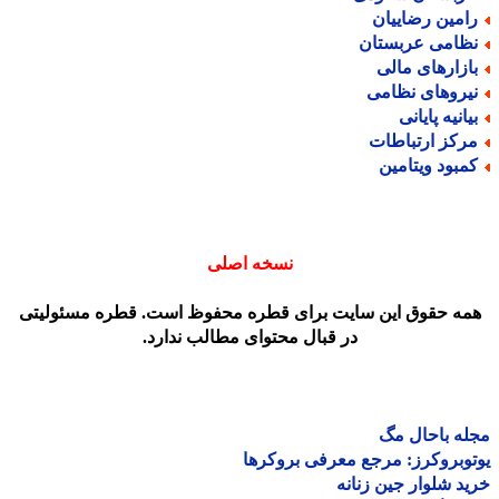
امین رضاییان
ظامی عربستان
ازارهای مالی
یروهای نظامی
یانیه پایانی
رکز ارتباطات
مبود ویتامین
نسخه اصلی
مه حقوق این سایت برای قطره محفوظ است. قطره مسئولیتی
در قبال محتوای مطالب ندارد.
ه باحال مگ
وبروکرز: مرجع معرفی بروکرها
د شلوار جین زنانه