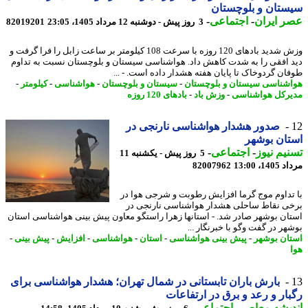
تان و بلوچستان
 ایران
-
اجتماعی
-
3 روز پیش - دوشنبه 12 مرداد 1405، 23:05
82019201
وزش شدید بادهای 120 روزه با سرعت 108 کیلومتر بر ساعت زابل را فرا گرفت و
 افقی را به شدت کاهش داد. هواشناسی سیستان و بلوچستان نسبت به تداوم
ان گردوخاک تا پایان هفته هشدار داده است. - ...
شناسی سیستان و بلوچستان
-
سیستان و بلوچستان
-
هواشناسی
-
کیلومتر
-
رکل هواشناسی
-
وزش باد
-
بادهای 120 روزه
صدور هشدار هواشناسی نارنجی در
ان بوشهر
یم نیوز
-
اجتماعی
-
5 روز پیش - یکشنبه 11
1، 13:00
82007962
تداوم موج گرما افزایش رطوبت و شرجی هوا در
ی نقاط ساحلی هشدار هواشناسی نارنجی در
ان بوشهر صادر شد. - استانها زهرا راستگو معاون پیش بینی هواشناسی استان
هر در گفت وگو با خبرنگار ...
ان بوشهر
-
پیش بینی هواشناسی
-
استان
-
هواشناسی
-
افزایش
-
پیش بینی
-
بارش باران تابستانی در شمال تهران؛ هشدار هواشناسی برای
ار و رعد و برق در ارتفاعات
یشه معاصر
-
اجتماعی
-