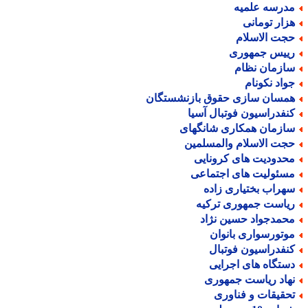
درسه علمیه
زار تومانی
جت الاسلام
ییس جمهوری
ازمان نظام
واد نکونام
مسان سازی حقوق بازنشستگان
نفدراسیون فوتبال آسیا
ازمان همکاری شانگهای
جت الاسلام والمسلمین
حدودیت های کرونایی
سئولیت های اجتماعی
هراب بختیاری زاده
یاست جمهوری ترکیه
حمدجواد حسین نژاد
وتورسواری بانوان
نفدراسیون فوتبال
ستگاه های اجرایی
هاد ریاست جمهوری
حقیقات و فناوری