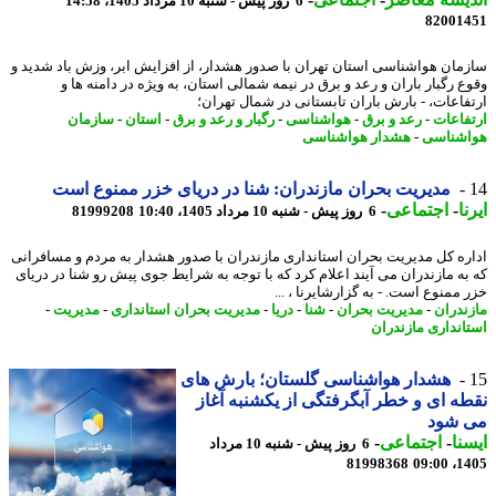
6 روز پیش - شنبه 10 مرداد 1405، 14:58
82001
مان هواشناسی استان تهران با صدور هشدار، از افزایش ابر، وزش باد شدید و
ع رگبار باران و رعد و برق در نیمه شمالی استان، به ویژه در دامنه ها و
فاعات، - بارش باران تابستانی در شمال تهران؛
فاعات
-
رعد و برق
-
هواشناسی
-
رگبار و رعد و برق
-
استان
-
سازمان
شناسی
-
هشدار هواشناسی
مدیریت بحران مازندران: شنا در دریای خزر ممنوع است
ا
-
اجتماعی
-
6 روز پیش - شنبه 10 مرداد 1405، 10:40
81999208
ره کل مدیریت بحران استانداری مازندران با صدور هشدار به مردم و مسافرانی
به مازندران می آیند اعلام کرد که با توجه به شرایط جوی پیش رو شنا در دریای
 ممنوع است. - به گزارشایرنا ، ...
ندران
-
مدیریت بحران
-
شنا
-
دریا
-
مدیریت بحران استانداری
-
مدیریت
-
انداری مازندران
هشدار هواشناسی گلستان؛ بارش های
ه ای و خطر آبگرفتگی از یکشنبه آغاز
 شود
نا
-
اجتماعی
-
6 روز پیش - شنبه 10 مرداد
81998368
1405