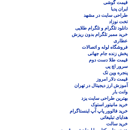
مت گوشی
ان پدیا
احی سایت در مشهد
 نوزاد
لود تلگرام و تلگرام طلایی
د ممبر تلگرام بدون ریزش
اری
شگاه لوله و اتصالات
 زنده جام جهانی
مت طلا دست دوم
ر اچ پی
ره وین تک
ت دلار امروز
زش ارز دیجیتال در تهران
ت بار
رین طراحی سایت یزد
د مانیتور استوک
د فالوور پاپ آپ اینستاگرام
یای تبلیغاتی
ید سالت