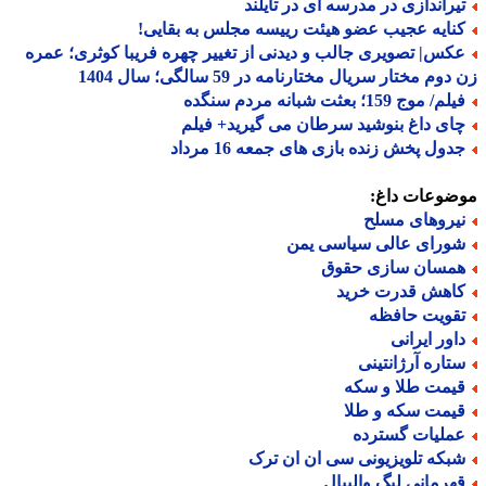
یراندازی در مدرسه ای در تایلند
نایه عجیب عضو هیئت رییسه مجلس به بقایی!
کس| تصویری جالب و دیدنی از تغییر چهره فریبا کوثری؛ عمره
وم مختار سریال مختارنامه در 59 سالگی؛ سال 1404
م/ موج 159؛ بعثت شبانه مردم سنگده
ای داغ بنوشید سرطان می گیرید+ فیلم
دول پخش زنده بازی های جمعه 16 مرداد
ضوعات داغ:
یروهای مسلح
ورای عالی سیاسی یمن
مسان سازی حقوق
اهش قدرت خرید
قویت حافظه
اور ایرانی
تاره آرژانتینی
یمت طلا و سکه
یمت سکه و طلا
ملیات گسترده
بکه تلویزیونی سی ان ان ترک
هرمانی لیگ والیبال