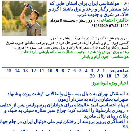
هواشناسی ایران برای استان هایی که
د منتظر رگبار و رعد و برق باشند | گرد و
ک در شرق و جنوب غرب
بتر
-
اجتماعی
-
8 روز پیش - پنجشنبه 8 مرداد
81986029
1405
امروز پنجشنبه (8 مرداد)، در حالی که بیشتر مناطق
ر جوی آرام و پایدار دارند، در سواحل دریای خزر و برخی مناطق جنوب شرق
ر رگبار پراکنده باران همراه با رعد و برق پیش بینی می شود. - امروز ...
 و برق
-
وزش باد شدید
-
جنوب
-
فعالیت سامانه بارشی
-
ارتفاعات
-
شناسی
-
جوی آرام و پایدار
حه بعد
1
2
3
4
5
6
7
8
9
10
11
12
13
14
15
20
19
18
17
بار ویژه
ایونا نیوز
ستقلال تهران به دنبال بمب نقل وانتقالاتی ؟پشت پرده پیشنهاد
راب بختیاری زاده به سردار آزمون
یام احساسی امید عالیشاه برای هواداران پرسپولیس پس از جدایی
ودری بارسلونا را انتخاب کرد؛ چراغ سبز ستاره سیتی به فلیک و
یان رویای رئال مادرید
فشاگری پرویز برومند از رختکن تیم ملی فوتبال ایران در جام جهانی