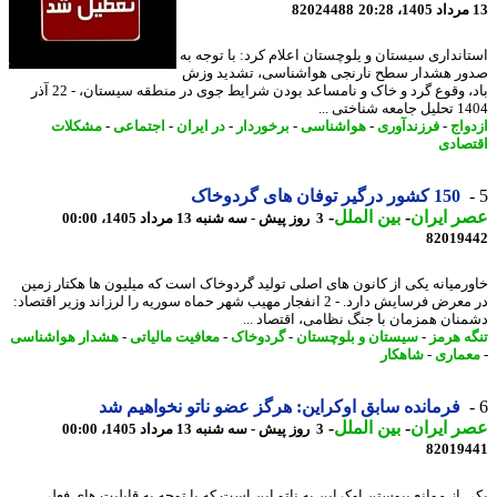
82024488
انداری سیستان و یلوچستان اعلام کرد: با توجه به
ر هشدار سطح نارنجی هواشناسی، تشدید وزش
باد، وقوع گرد و خاک و نامساعد بودن شرایط جوی در منطقه سیستان، - 22 آذر
 شناختی ...
واج
-
فرزندآوری
-
هواشناسی
-
برخوردار
-
در ایران
-
اجتماعی
-
مشکلات
صادی
150 کشور درگیر توفان های گردوخاک
 ایران
-
بین الملل
-
3 روز پیش - سه شنبه 13 مرداد 1405، 00:00
82019
رمیانه یکی از کانون های اصلی تولید گردوخاک است که میلیون ها هکتار زمین
در معرض فرسایش دارد. - 2 انفجار مهیب شهر حماه سوریه را لرزاند وزیر اقتصاد:
نان همزمان با جنگ نظامی، اقتصاد ...
ه هرمز
-
سیستان و بلوچستان
-
گردوخاک
-
معافیت مالیاتی
-
هشدار هواشناسی
ماری
-
شاهکار
فرمانده سابق اوکراین: هرگز عضو ناتو نخواهیم شد
 ایران
-
بین الملل
-
3 روز پیش - سه شنبه 13 مرداد 1405، 00:00
82019
 از موانع پیوستن اوکراین به ناتو این است که با توجه به قابلیت های فعلی