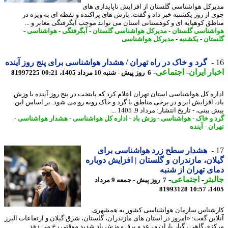
رکل هواشناسی گلستان از افزایش ناپایداری های
 از روز یکشنبه خبر داد و گفت: بارش های پراکنده و نقطه ای به ویژه در
طق کوهپایه ای و کوهستانی استان می تواند موجب آبگرفتگی معابر و ...
شناسی گلستان
-
مدیرکل هواشناسی گلستان
-
آبگرفتگی
-
هواشناسی
-
تان
-
یکشنبه
-
مدیرکل هواشناسی
گرد و خاک در راه تهران / هشدار هواشناسی برای پنج روز آینده
ار ایران
-
اجتماعی
-
6 روز پیش - شنبه 10 مرداد 1405، 00:21
81997225
ره کل هواشناسی استان تهران اعلام کرد که پایتخت در پنج روز آینده با وزش
، افزایش ابر و در برخی مناطق با گرد و خاک روبه رو می شود. بر اساس این
ینی، - تاریخ انتشار: مرداد 9, 1405 ...
 و خاک
-
هواشناسی
-
وزش باد
-
اداره کل هواشناسی
-
هشدار هواشناسی
-
ان
-
آینده
هشدار سطح زرد هواشناسی برای
ان، مازندران و گلستان | افزایش دوباره
ی تهران از شنبه
بتر
-
اجتماعی
-
7 روز پیش - جمعه 9 مرداد
81993128
1405
شناس سازمان هواشناسی کشور به همشهری
این گفت: «امروز در استان های مازندران، گلستان، شرق گیلان و ارتفاعات البرز
زی گاهی رگبار باران و رعد و برق و وزش باد شدید موقتی رخ می دهد. ...