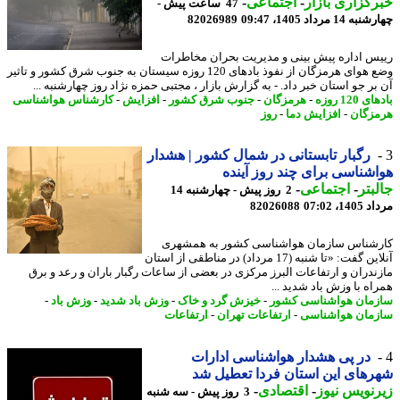
گزاری بازار
-
اجتماعی
-
47 ساعت پیش -
14 مرداد 1405، 09:47
82026989
س اداره پیش بینی و مدیریت بحران مخاطرات
وضع هوای هرمزگان از نفوذ بادهای 120 روزه سیستان به جنوب شرق کشور و تاثیر
بر جو استان خبر داد. - به گزارش بازار ، مجتبی حمزه نژاد روز چهارشنبه ...
120 روزه
-
هرمزگان
-
جنوب شرق کشور
-
افزایش
-
کارشناس هواشناسی
زگان
-
افزایش دما
-
روز
رگبار تابستانی در شمال کشور | هشدار
شناسی برای چند روز آینده
بتر
-
اجتماعی
-
2 روز پیش - چهارشنبه 14
1، 07:02
82026088
شناس سازمان هواشناسی کشور به همشهری
آنلاین گفت: «تا شنبه (17 مرداد) در مناطقی از استان
ندران و ارتفاعات البرز مرکزی در بعضی از ساعات رگبار باران و رعد و برق
اه با وزش باد شدید ...
مان هواشناسی کشور
-
خیزش گرد و خاک
-
وزش باد شدید
-
وزش باد
-
مان هواشناسی
-
ارتفاعات تهران
-
ارتفاعات
در پی هشدار هواشناسی ادارات
های این استان فردا تعطیل شد
نویس نیوز
-
اقتصادی
-
3 روز پیش - سه شنبه