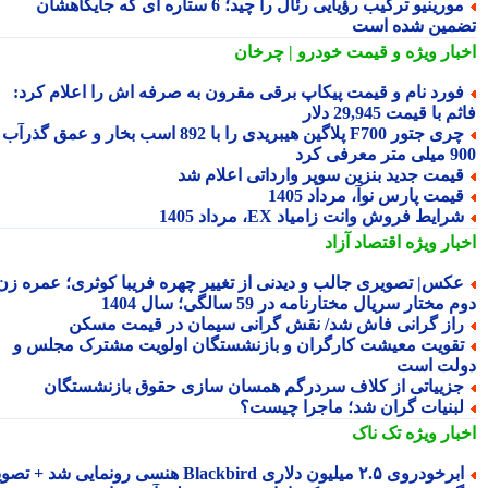
مورینیو ترکیب رؤیایی رئال را چید؛ 6 ستاره ای که جایگاهشان
مین شده است
بار ویژه
و قیمت خودرو | چرخان
ورد نام و قیمت پیکاپ برقی مقرون به صرفه اش را اعلام کرد:
 با قیمت 29,945 دلار
چری جتور F700 پلاگین هیبریدی را با 892 اسب بخار و عمق گذرآب
 معرفی کرد
یمت جدید بنزین سوپر وارداتی اعلام شد
یمت پارس نوآ، مرداد 1405
رایط فروش وانت زامیاد EX، مرداد 1405
بار ویژه
اقتصاد آزاد
کس| تصویری جالب و دیدنی از تغییر چهره فریبا کوثری؛ عمره زن
 مختار سریال مختارنامه در 59 سالگی؛ سال 1404
از گرانی فاش شد/ نقش گرانی سیمان در قیمت مسکن
قویت معیشت کارگران و بازنشستگان اولویت مشترک مجلس و
لت است
زییاتی از کلاف سردرگم همسان سازی حقوق بازنشستگان
بنیات گران شد؛ ماجرا چیست؟
بار ویژه
تک ناک
رخودروی ۲.۵ میلیون دلاری Blackbird هنسی رونمایی شد + تصویر