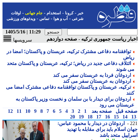
-
-
-
-
خبر
کرونا
استخدام
جام جهانی
اوقات
-
-
-
شرعی
آب و هوا
تماس
ویدئوهای ورزشی
11:29 | 1405/5/16
ار ریاست جمهوری ترکیه - صفحه دوازدهم
سرویسها
توافقنامه دفاعی مشترک ترکیه، عربستان و پاکستان؛ امضا در
یاض
ائتلاف دفاعی جدید در ریاض؛ ترکیه، عربستان و پاکستان متحد
ی شوند
اردوغان فردا به عربستان سفر می کند
اردوغان به عربستان سفر می کند
ترکیه، عربستان و پاکستان توافقنامه دفاعی مشترک امضا می
نند
اردوغان برای دیدار با بن سلمان و نخست وزیر پاکستان به
ربستان می رود
حه قبل
صفحه بعد
1
2
3
4
5
6
7
8
9
10
11
12
20
19
18
17
16
15
14
2
اردوغان در دیدار با محمود عباس:
ن اسلام باید برای مقابله با تهدید
اییل متحد باشد