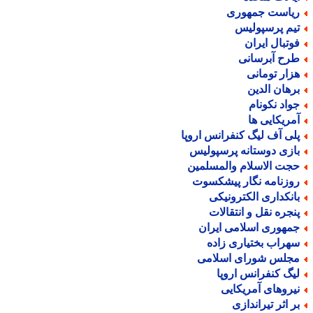
یاست جمهوری
یم پرسپولیس
وتبال ایران
رح آبرسانی
زار تومانی
رهان الدین
واد نکونام
مریکایی ها
لی آف لیگ کنفرانس اروپا
ازی دوستانه پرسپولیس
جت الاسلام والمسلمین
وزنامه نگار پیشکسوت
انکداری الکترونیکی
نجره نقل و انتقالات
مهوری اسلامی ایران
هراب بختیاری زاده
جلس شورای اسلامی
یگ کنفرانس اروپا
یروهای آمریکایی
ر اثر تیراندازی