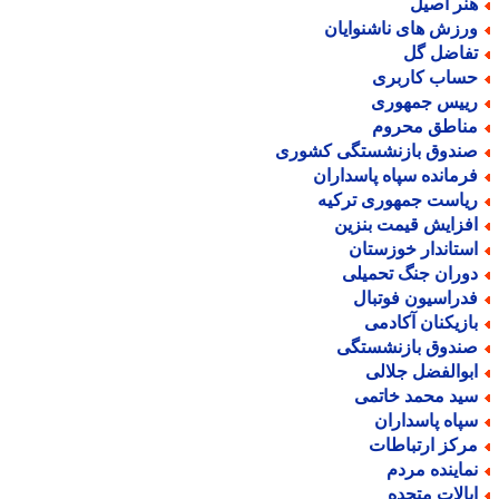
نر اصیل
رزش های ناشنوایان
فاضل گل
ساب کاربری
ییس جمهوری
ناطق محروم
ندوق بازنشستگی کشوری
رمانده سپاه پاسداران
یاست جمهوری ترکیه
فزایش قیمت بنزین
ستاندار خوزستان
وران جنگ تحمیلی
دراسیون فوتبال
ازیکنان آکادمی
ندوق بازنشستگی
بوالفضل جلالی
ید محمد خاتمی
پاه پاسداران
رکز ارتباطات
ماینده مردم
یالات متحده