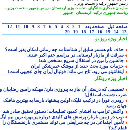
س جمهور ترکیه و نخست وزیر ...
مان همکاری شانگهای
-
نخست وزیر ارمنستان
-
رییس جمهور
-
نخست وزیر
-
ست جمهوری ترکیه
-
ارمنستان
-
جمهور
حه قبل
صفحه بعد
1
2
3
4
5
6
7
8
9
10
11
12
20
19
18
17
16
15
14
بار ویژه
روز نو
ذف نام همسر سابق از شناسنامه چه زمانی امکان پذیر است؟
رقت از مازیار لرستانی در مراسم ختم اکبر عبدی
انشین رامین در استقلال سریع مشخص شد!
زییات مورد بحث جدید از موشک خیبرشکن ایران
ینفانتینو می رود، تاج می ماند؛ فوتبال ایران جای عجیبی است!
بار ویژه
رونگار
صمیمی که درستی آن نیاز به پیروزی دارد/ مهلکه رامین رضاییان و
ب شست استقلال!
ودری فورا در ترکیب فلیک/ اولین پیشنهاد بارسا به بهترین هافبک
ان رسید
اکنش ترامپ به افشای کمبود تسلیحات؛ دستور تحقیق صادر شد
وپ در زمین تارتار/ پرسش های کلیدی درباره پرمهره ترین تیم لیگ!
أمین اجتماعی در چه شرایطی می تواند مستمری بازنشستگان را
ع کند؟