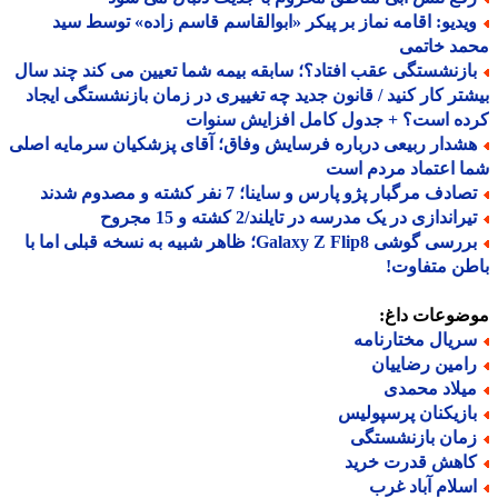
یدیو: اقامه نماز بر پیکر «ابوالقاسم قاسم زاده» توسط سید
مد خاتمی
ازنشستگی عقب افتاد؟؛ سابقه بیمه شما تعیین می کند چند سال
تر کار کنید / قانون جدید چه تغییری در زمان بازنشستگی ایجاد
ده است؟ + جدول کامل افزایش سنوات
شدار ربیعی درباره فرسایش وفاق؛ آقای پزشکیان سرمایه اصلی
 اعتماد مردم است
ادف مرگبار پژو پارس و ساینا؛ 7 نفر کشته و مصدوم شدند
راندازی در یک مدرسه در تایلند/2 کشته و 15 مجروح
بررسی گوشی Galaxy Z Flip8؛ ظاهر شبیه به نسخه قبلی اما با
ن متفاوت!
ضوعات داغ:
ریال مختارنامه
امین رضاییان
یلاد محمدی
ازیکنان پرسپولیس
مان بازنشستگی
اهش قدرت خرید
سلام آباد غرب