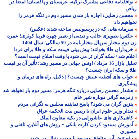
وافقنامه دفاعی مشترک ترکیه، عربستان و پاکستان؛ امضا در
اض
حسن رضایی: اجازه باز شدن مسیر دوم در تنگه هرمز را
اهیم داد
رمایه هایی که در پرسپولیس ساخته شدند (عکس)
کس| تصویری جالب و دیدنی از تغییر چهره فریبا کوثری؛ عمره
وم مختار سریال مختارنامه در 59 سالگی؛ سال 1404
ریداران طلا بخوانند؛ پیش بینی قیمت سکه و طلا برای فردا
ام شد / سکه گران تر می شود یا وقت اصلاح قیمت است؟
تحلیل بازار 16 مرداد / اونس جهانی در مسیر رشد؛ تأثیر آن بر قیمت
 و سکه ایران چیست؟
واب های آشفته علتش چیست؟ | دلایل، راه های درمان و
شگیری
شدار محسن رضایی درباره تنگه هرمز؛ مسیر دوم باز نخواهد شد
مزمه گرانی دوباره شیر خام
نزین گران می شود؟ پاسخ نماینده مجلس به نگرانی مردم
یدار وزیر علوم ایران با رییس بیت الحکمه عراق
اشیکاری های عاشورایی در تکیه معاون الملک
موزش مسدود کردن کارت بانکی + روش های آنلاین، تلفنی و
وری
فع تنش آبی مناطق محروم با جدیت دنبال می شود