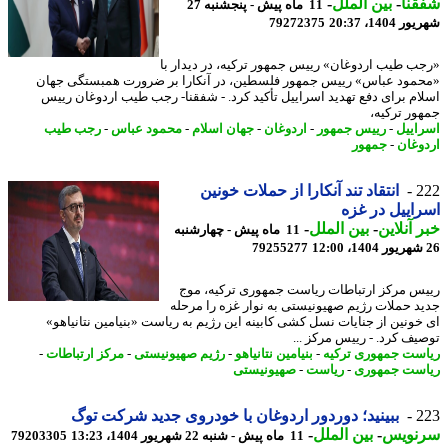
نا
-
بین الملل
-
11 ماه پیش - پنجشنبه 27
1404، 20:37
79272375
ب طیب اردوغان» رییس جمهور ترکیه، در دیدار با
مود عباس» رییس جمهور فلسطین، در آنکارا بر ضرورت همبستگی جهان
ام برای دفع تهدید اسراییل تأکید کرد. - شفقنا- رجب طیب اردوغان رییس
ور ترکیه،
اییل
-
رییس جمهور
-
اردوغان
-
جهان اسلام
-
محمود عباس
-
رجب طیب
وغان
-
جمهور
2
انتقاد تند آنکارا از حملات خونین
اییل در غزه
 آنلاین
-
بین الملل
-
11 ماه پیش - چهارشنبه
79255277
س مرکز ارتباطات ریاست جمهوری ترکیه، موج
د حملات رژیم صهیونیستی به نوار غزه را مرحله
خونین از جنایات نسل کشی کابینه این رژیم به ریاست «بنیامین نتانیاهو»
یف کرد. - رییس مرکز ...
ست جمهوری ترکیه
-
بنیامین نتانیاهو
-
رژیم صهیونیستی
-
مرکز ارتباطات
-
ست جمهوری
-
ریاست
-
صهیونیستی
2
ببینید؛ دوردور اردوغان با خودروی جدید شرکت توگ
نویس
-
بین الملل
-
11 ماه پیش - شنبه 22 شهریور 1404، 13:23
79203305