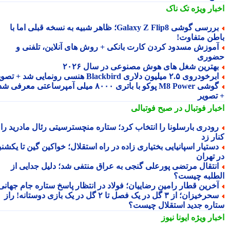
بار ویژه
تک ناک
بررسی گوشی Galaxy Z Flip8؛ ظاهر شبیه به نسخه قبلی اما با
طن متفاوت!
موزش مسدود کردن کارت بانکی + روش های آنلاین، تلفنی و
وری
هترین شغل های هوش مصنوعی در سال ۲۰۲۶
رخودروی ۲.۵ میلیون دلاری Blackbird هنسی رونمایی شد + تصویر
گوشی M8 Power پوکو با باتری ۸۰۰۰ میلی آمپرساعتی معرفی شد
تصویر
بار فوتبال در صبح فوتبالی
ودری بارسلونا را انتخاب کرد؛ ستاره منچسترسیتی رئال مادرید را
ر زد
ستیار اسپانیایی بختیاری زاده در راه استقلال؛ خواکین گین تا یکشنبه
 تهران
نتقال مرتضی پورعلی گنجی به عراق منتفی شد؛ دلیل جدایی از
طلبه چیست؟
خرین قطار رامین رضاییان؛ فولاد در انتظار پاسخ ستاره جام جهانی
سحرخیزان؛ از ۳ گل در یک فصل تا ۲ گل در یک بازی دوستانه! راز
اره جدید استقلال چیست؟
بار ویژه
ایونا نیوز