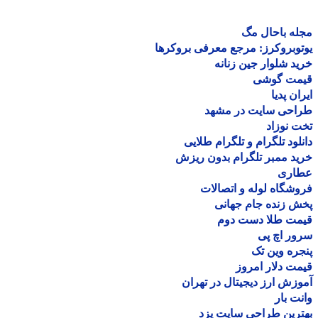
ه باحال مگ
وبروکرز: مرجع معرفی بروکرها
د شلوار جین زنانه
مت گوشی
ان پدیا
احی سایت در مشهد
 نوزاد
لود تلگرام و تلگرام طلایی
د ممبر تلگرام بدون ریزش
اری
شگاه لوله و اتصالات
 زنده جام جهانی
مت طلا دست دوم
ر اچ پی
ره وین تک
ت دلار امروز
زش ارز دیجیتال در تهران
ت بار
رین طراحی سایت یزد