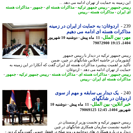
 زمینه به حمایت از تهران ادامه می دهد. ...
س جمهور
-
رییس جمهور ترکیه
-
مذاکرات هسته ای
-
جمهور
-
مذاکرات هسته
ایران
-
مذاکرات هسته
-
رییس
2
اردوغان: به حمایت از ایران در زمینه
کرات هسته ای ادامه می دهیم
ر
-
بین الملل
-
11 ماه پیش - دوشنبه 10 شهریور
79072900
1404
س جمهور ترکیه در دیدار با رییس جمهور
رمان در حاشیه اجلاس شانگهای در چین، ضمن
ید بر اهمیت پیشبرد مذاکرات هسته ای ایران گفت که آنکارا در این زمینه به
یت از تهران ادامه می دهد. - اردوغان:
س جمهور
-
مذاکرات هسته ای
-
مذاکرات هسته
-
رییس جمهور ترکیه
-
جمهور
-
کرات هسته ای ایران
-
رییس
2
یک دیدار بی سابقه و مهم از سوی
وغان در شانگهای
 آنلاین
-
بین الملل
-
11 ماه پیش - دوشنبه 10
1404، 12:45
79069125
س جمهور ترکیه و نخست وزیر ارمنستان در
یه نشست سازمان همکاری شانگهای در چین
ار و درباره همکاری های دوجانبه و روند صلح در قفقاز جنوبی گفت وگو کردند. -