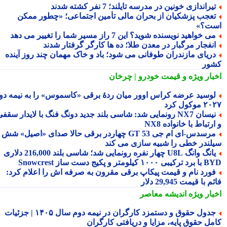
یراندازی خونین در مدرسه تایلند؛ 7 نفر کشته شدند
عجب پزشکیان از بحران مالی تأمین اجتماعی؛ «چطور ممکن
ت؟»
ی خواهید نویسنده شوید؟ این 7 راز مسیر شما را تغییر می دهد
نفجار مرگبار در معدن طلا؛ ده ها کارگر گرفتار شدند
ریای مازندران طوفانی می شود؛ باد و خاک مهمان چند روز آینده
ور
بار ویژه
و قیمت خودرو | چرخان
وسید عرضه کراس اوور میان ردهٔ برقی «کاسموس» را به نیمه دوم
وکول کرد
نیسان NX7 رونمایی شد: شاسی بلند جدید دونگ فنگ با لایدار سقفی
رتباط با خانواده NX8
مرسدس‑ای ام جی GT 53 چهاردر برقی حالا صدای «اصیل» شش
لندر خطی را شبیه سازی می کند
یانگ وانگ U8L چهار نفره رونمایی شد؛ شاسی بلند 216,000 دلاری
۱ کیلومتر و پکیج دست ساز Snowcrest
ورد نام و قیمت پیکاپ برقی مقرون به صرفه اش را اعلام کرد:
 با قیمت 29,945 دلار
بار ویژه
اندیشه معاصر
جدول حقوق و دستمزد کارگران در نیمه دوم سال ۱۴۰۵ | جزئیات
مل حقوق پایه، مزایا و دریافتی کارگران