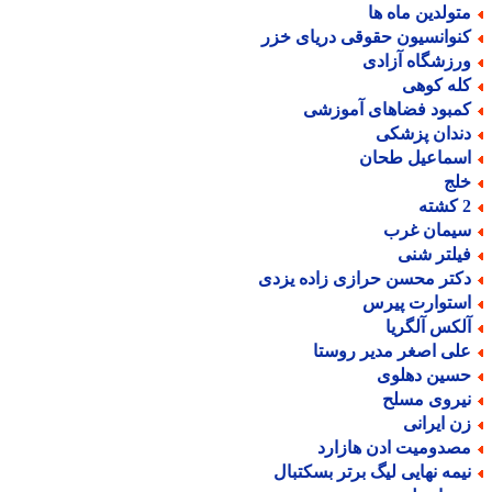
تولدین ماه ها
نوانسیون حقوقی دریای خزر
رزشگاه آزادی
له کوهی
مبود فضاهای آموزشی
ندان پزشکی
سماعیل طحان
لج
ته
یمان غرب
یلتر شنی
کتر محسن حرازی زاده یزدی
ستوارت پیرس
لکس آلگریا
لی اصغر مدیر روستا
سین دهلوی
یروی مسلح
ن ایرانی
صدومیت ادن هازارد
یمه نهایی لیگ برتر بسکتبال