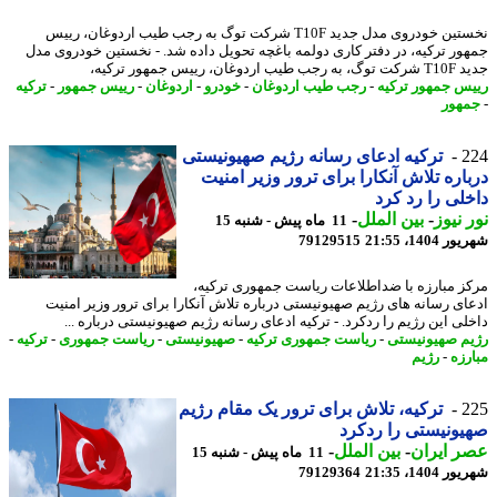
نخستین خودروی مدل جدید T10F شرکت توگ به رجب طیب اردوغان، رییس
ور ترکیه، در دفتر کاری دولمه باغچه تحویل داده شد. - نخستین خودروی مدل
ردوغان، رییس جمهور ترکیه،
س جمهور ترکیه
-
رجب طیب اردوغان
-
خودرو
-
اردوغان
-
رییس جمهور
-
ترکیه
هور
2
ترکیه ادعای رسانه رژیم صهیونیستی
اره تلاش آنکارا برای ترور وزیر امنیت
لی را رد کرد
 نیوز
-
بین الملل
-
11 ماه پیش - شنبه 15
1404، 21:55
79129515
ز مبارزه با ضداطلاعات ریاست جمهوری ترکیه،
ای رسانه های رژیم صهیونیستی درباره تلاش آنکارا برای ترور وزیر امنیت
لی این رژیم را ردکرد. - ترکیه ادعای رسانه رژیم صهیونیستی درباره ...
م صهیونیستی
-
ریاست جمهوری ترکیه
-
صهیونیستی
-
ریاست جمهوری
-
ترکیه
-
رزه
-
رژیم
2
ترکیه، تلاش برای ترور یک مقام رژیم
ونیستی را ردکرد
 ایران
-
بین الملل
-
11 ماه پیش - شنبه 15
1404، 21:35
79129364