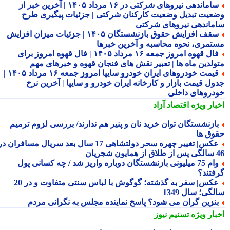
ساماندهی نیروهای شرکتی در ۱۶ مرداد ۱۴۰۵ | آخرین خبر از
عیت تبدیل وضعیت کارکنان شرکتی | جزئیات پیگیری طرح
ماندهی نیروهای شرکتی
سقف افزایش حقوق بازنشستگان ۱۴۰۵ | جزئیات میزان افزایش
تمری، نحوه محاسبه و آخرین خبرها
فال قهوه امروز جمعه ۱۶ مرداد ۱۴۰۵ | فال قهوه امروز برای
ولدین ماه ها | تعبیر نقش های فنجان قهوه و خبرهای مهم
قیمت خودروهای ایران خودرو سایپا امروز جمعه ۱۶ مرداد ۱۴۰۵ |
ول قیمت بازار و کارخانه ایران خودرو و سایپا | آخرین نرخ
دروهای داخلی
بار ویژه
اقتصاد آزاد
ازنشستگان توان خرید نان و پنیر هم ندارند/ بررسی لزوم ترمیم
وق ها
عکس| تغییر چهره سحر دولتشاهی 17 سال بعد سریال مسافران در
شجریان
وام 75 میلیونی بازنشستگان دوباره واریز شد / چه کسانی پول
فتند؟
عکس| سفر به گذشته؛ گوگوش با لباس سنتی متفاوت و در 20
گی؛ سال 1349
نزین گران می شود؟ پاسخ نماینده مجلس به نگرانی مردم
بار ویژه
تسنیم نیوز