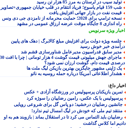
ولید سیب در لرستان به مرز 85 هزار تن رسید
15 قیام یاسوج؛ فریاد انتقام در قلب خیابان جمهوری+تصاویر
یمت نفت در بازار جهانی افزایش یافت
سخه ترامپ برای 2028؛ حمایت محرمانه از نامزدی جی دی ونس
ه اندازی 8 جایگاه موقت عرضه ارزاق عمومی در مشهد
بار ویژه
سرنویس
لسه ویژه دولت برای افزایش مبلغ کالابرگ | دهک های پایین
آمدی خبر خوش رسید
دیر سابق فدراسیون مدیرعامل شناورسازی قشم شد
ماجرای جهش میلیونی قیمت گوشت 4 هزار تومانی | چرا با افت 30
صدی قیمت دام، گوشت ارزان نمی شود؟
ک ژاپنی مشهور جایگزین بهترین بازیکن لیگ ملت ها
شدار اطلاعاتی آمریکا درباره حمله روسیه به ناتو
ار داغ:
مرین بازیکنان پرسپولیس در ورزشگاه آزادی + عکس
رسپولیس با یک عکس، رامین رضاییان را سوژه کرد
انشین رضاییان درخشید؛ دو پاس گل برای شروعی رویایی
نتقد تیم ملی که خودش در لیگ امسال تیم ندارد!
ضاییان باید التماس می کرد تا در استقلال بماند | بازوبند هم به او
یم اما کلاس گذاشت