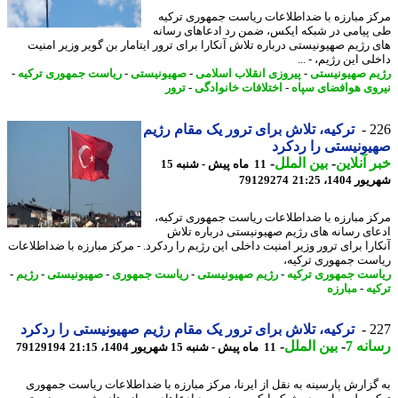
ز مبارزه با ضداطلاعات ریاست جمهوری ترکیه
پیامی در شبکه ایکس، ضمن رد ادعاهای رسانه
 رژیم صهیونیستی درباره تلاش آنکارا برای ترور ایتامار بن گویر وزیر امنیت
ی این رژیم، - ...
م صهیونیستی
-
پیروزی انقلاب اسلامی
-
صهیونیستی
-
ریاست جمهوری ترکیه
-
وی هوافضای سپاه
-
اختلافات خانوادگی
-
ترور
2
ترکیه، تلاش برای ترور یک مقام رژیم
ونیستی را ردکرد
 آنلاین
-
بین الملل
-
11 ماه پیش - شنبه 15
1404، 21:25
79129274
ز مبارزه با ضداطلاعات ریاست جمهوری ترکیه،
ای رسانه های رژیم صهیونیستی درباره تلاش
ارا برای ترور وزیر امنیت داخلی این رژیم را ردکرد. - مرکز مبارزه با ضداطلاعات
ست جمهوری ترکیه،
ست جمهوری ترکیه
-
رژیم صهیونیستی
-
ریاست جمهوری
-
صهیونیستی
-
رژیم
-
یه
-
مبارزه
2
ترکیه، تلاش برای ترور یک مقام رژیم صهیونیستی را ردکرد
نه 7
-
بین الملل
-
11 ماه پیش - شنبه 15 شهریور 1404، 21:15
79129194
گزارش پارسینه به نقل از ایرنا، مرکز مبارزه با ضداطلاعات ریاست جمهوری