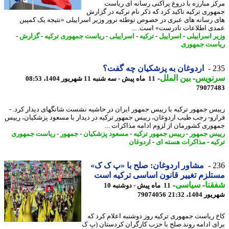
ز مبارزه با دروغ پراکنی رسانه ای ریاست
وری ترکیه تاکید کرد که ذکر نام ترکیه در گزارش
 رسانه های عبری در خصوص توطئه ترور وزیر اسراییلی «نتیجه یک کمپین
ی اطلاعات نادرست» است. ...
ر اسراییلی
-
اسراییل
-
ترکیه
-
اسراییلی
-
ریاست جمهوری ترکیه
-
گزارش
-
ست جمهوری
2
اردوغان به پزشکیان چه گفت؟
نویس
-
بین الملل
-
11 ماه پیش - سه شنبه 11 شهریور 1404، 08:53
79077
س جمهور ترکیه با رییس جمهور ایران در حاشیه نشست شانگهای دیدار کرد. -
رو- رجب طیب اردوغان، رییس جمهور ترکیه در دیدار با مسعود پزشکیان، رییس
وری کشورمان از لزوم ادامه مذاکرات ...
س جمهور
-
رییس جمهور ترکیه
-
مسعود پزشکیان
-
جمهور
-
ریاست جمهوری
یه
-
مذاکرات هسته ای
-
اردوغان
2
مشاور اردوغان: صلح با «پ ک ک»
لزم تغییر قانون اساسی ترکیه است
نا
-
سیاسی
-
11 ماه پیش - دوشنبه 10
1404، 21:32
79074056
 ریاست جمهوری ترکیه روز دوشنبه اعلام کرد که
ی ادامه روند صلح با حزب کارگران کردستان (پ ک