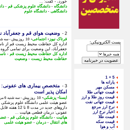
خورد، - گفت: ...
دانشگاه
-
دانشگاه علوم پزشکی قم
-
دا
دانشگاهی
-
دانشگاه علوم
وضعیت هوای قم و جعفرآباد نا
2 -
-
-
فرتاک نیوز
اجتماعی
10 روز پیش - سه شنبه 6 مرداد 1405، 15:30
پست الکترونیکی:
اداره کل حفاظت محیط زیست قم از ناس
جعفرآباد، این وضعیت برای تمامی گروه 
اداره کل حفاظت محیط زیست قم
-
ناسا
حفاظت محیط زیست
-
وضعیت
5 + 1
یارانه ها
3 -
مسکن مهر
امکان پذیر است
قیمت جهانی طلا
قیمت روز طلا و ارز
-
-
ایسنا
پزشکی
10 روز پیش - سه شنبه 6 مرداد 1405، 07:20
قیمت جهانی نفت
نرخ ارز مرجع
داروهای جدید د
اخبار نرخ ارز
عفونی: درمان قطعی هپاتیت ...
قیمت طلا
هپاتیت
-
دانشگاه علوم پزشکی قم
-
عضو 
قیمت سکه
های انتقال
-
درمان
-
عضو هیئت علمی
آب و هوا