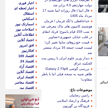
اخبار فوری
دولت چهاردهم 4.6 برابر شد
اخبار لحظه ای
فال انبیا | فال روزانه انبیا شنبه 17
استقلال
مرداد ماه 1405
اسکناس
خداحافظی با لگد فرمان / فرمان
اسمارتک نیوز
هوشمند کامیون های ماک معرفی شد
اصلاحات نیوز
شب 159 قیام یاسوج؛ فریاد انتقام
اطلاعات آنلاین
در قلب خیابان جمهوری+تصاویر
اعتماد آنلاین
قیمت خودروهای سایپا تغییر کرد؛
افق امروز
لیست قیمت جمعه 16 مرداد منتشر
افکارنیوز
شد
اقتصاد 100
دیدار وزیر علوم ایران با رییس بیت
اقتصاد 24
الحکمه عراق
اقتصاد آزاد
بررسی گوشی Galaxy Z Flip8؛
اقتصاد آنلاین
ظاهر شبیه به نسخه قبلی اما با باطن
اقتصاد ایران
متفاوت!
سالم
اقتصاد معاصر
اقتصاد نیوز
موضوعات داغ:
اکو ایران
رامین رضاییان
اکوفارس
فرهنگ و ارشاد اسلامی
اکونگار
فرودگاه بن گوریون