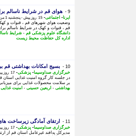
هوای قم در شرایط ناسالم برا
9 -
-
-
ایرنا
اجتماعی
15 روز پیش - پنجشنبه 1 مرداد 1405، 12:55
وضعیت هوای شهرهای قم ، قنوات و کهک در
قم ، قنوات و کهک در شرایط ناسالم برای 
دانشگاه علوم پزشکی قم
-
شرایط ناسال
اداره کل حفاظت محیط زیست
بسیج امکانات بهداشتی قم برا
10 -
-
-
خبرگزاری صداوسیما
پزشکی
17 روز پیش - سه شنبه 30 تیر 1405، 17:15
در جلسه کار گروه امنیت غذایی استان قم
بر سلامت محصولات غذایی برای میزبانی ای
بهداشتی
-
اربعین حسینی
-
امنیت غذایی
-
ارتقای آمادگی زیرساخت های
11 -
-
-
خبرگزاری صداوسیما
پزشکی
17 روز پیش - سه شنبه 30 تیر 1405، 09:00
مدیرکل پدافند غیرعامل استان قم از ار