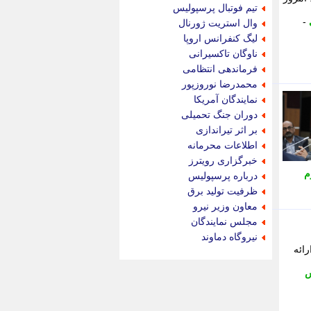
جام جم
تیم فوتبال پرسپولیس
جدید پرس
-
وال استریت ژورنال
جماران
لیگ کنفرانس اروپا
جوان ایرانی
ناوگان تاکسیرانی
جهان مانا
فرماندهی انتظامی
جهان نگر
محمدرضا نوروزپور
جهان نیوز
نمایندگان آمریکا
چطور
دوران جنگ تحمیلی
چمپیونات
بر اثر تیراندازی
چمدون
اطلاعات محرمانه
چه خبر
خبرگزاری رویترز
حادثه 24
م
درباره پرسپولیس
حرف تو
ظرفیت تولید برق
حوادث پلاس
معاون وزیر نیرو
حوزه نیوز
مجلس نمایندگان
خبر آنلاین
نیروگاه دماوند
خبر جنوب
ائه
خبر سیاسی
س
خبر گردون
خبر ورزشی
خبرجو