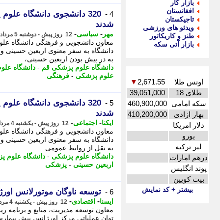
بازار کار
افغانستان
320 دانشجوی دانشگاه علوم
4 -
تاجیکستان
شدند
ویدئو های ورزشی
-
-
مهر
سیاسی
12 روز پیش - دوشنبه 5 مرداد 1405، 01:00
طنز و کاریکاتور
بازار آتی سکه
دانشگاه به سفر معنوی اربعین حسینی و زی
به در پیش بودن اربعین حسینی،
دانشگاه علوم پزشکی قم
-
دانشگاه علو
علوم پزشکی
-
فرهنگی
اونس طلا
2,671.55
▼
طلای 18
39,051,000
320 دانشجوی دانشگاه علوم
5 -
سکه امامی
460,900,000
شدند
بهار ازادی
410,200,000
-
-
ایکنا
اجتماعی
12 روز پیش - یکشنبه 4 مرداد 1405، 23:52
دلار امریکا
یورو
دانشگاه به سفر معنوی اربعین حسینی و زی
لیر ترکیه
به نقل از روابط عمومی ...
دانشگاه علوم پزشکی
-
دانشگاه علوم پ
درهم امارات
اربعین حسینی
-
پزشکی
پوند انگلیس
بیت کویین
بیشتر + کد نمایش
توسعه ناوگان موتورلانس اورژانس قم با خر
6 -
-
-
ایسنا
اقتصادی
12 روز پیش - یکشنبه 4 مرداد 1405، 17:05
معاون توسعه مدیریت، منابع و برنامه ر
توان عملیاتی مرکز اورژانس پیش بیمارس