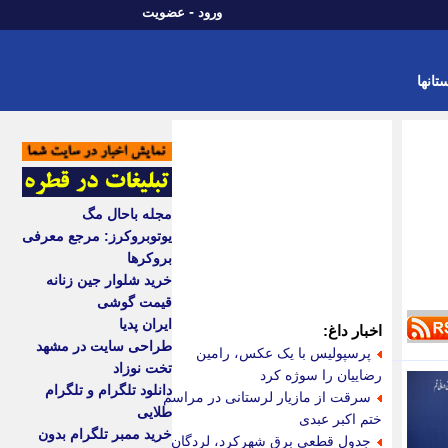
-
ورود
عضویت
تانها
مجله باحال مگ
یوتوبروکرز: مرجع معرفی
بروکرها
خرید شلوار جین زنانه
قیمت گوشی
ایران پدیا
اخبار داغ:
طراحی سایت در مشهد
پرسپولیس با یک عکس، رامین
تخت نوزاد
رضاییان را سوژه کرد
دانلود تلگرام و تلگرام
سرقت از مازیار لرستانی در مراسم
طلایی
ختم اکبر عبدی
خرید ممبر تلگرام بدون
جدول قطعی برق شهرکرد، لردگان