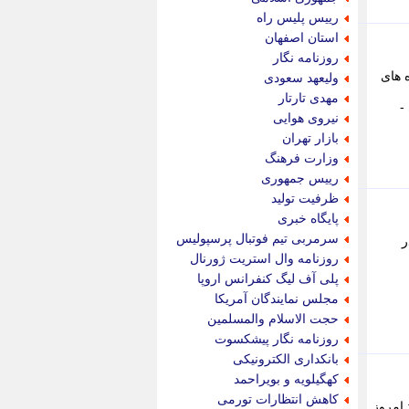
پویه آنلاین
رییس پلیس راه
پیام نفت
استان اصفهان
تابناک
روزنامه نگار
تازه نیوز
 های
ولیعهد سعودی
تبیان
مهدی تارتار
-
تجارت نیوز
نیروی هوایی
تحریریه
بازار تهران
ترابر نیوز
وزارت فرهنگ
ترفندباز
رییس جمهوری
تریبون اقتصاد
ظرفیت تولید
تسنیم نیوز
پایگاه خبری
تک ناک
سرمربی تیم فوتبال پرسپولیس
ر
تکراتو
روزنامه وال استریت ژورنال
توریسم آنلاین
پلی آف لیگ کنفرانس اروپا
تولید نیوز
مجلس نمایندگان آمریکا
تیتر فوری
حجت الاسلام والمسلمین
تیکنا
روزنامه نگار پیشکسوت
جاب ویژن
بانکداری الکترونیکی
جار نیوز
کهگیلویه و بویراحمد
جالبتر
کاهش انتظارات تورمی
 امروز