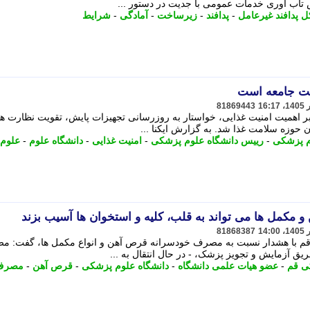
ش تاب آوری خدمات عمومی با جدیت در دستور ...
ل پدافند غیرعامل
-
پدافند
-
زیرساخت
-
آمادگی
-
شرایط
مت جامعه است
81869443
بر اهمیت امنیت غذایی، خواستار به روزرسانی تجهیزات پایش، تقویت نظارت ها
ن حوزه سلامت غذا شد. به گزارش ایکنا ...
م پزشکی
-
رییس دانشگاه علوم پزشکی
-
امنیت غذایی
-
دانشگاه علوم
-
علوم
کمل ها می تواند به قلب، کلیه و استخوان ها آسیب بزند
81868387
قم با هشدار نسبت به مصرف خودسرانه قرص آهن و انواع مکمل ها، گفت: 
یق آزمایش و تجویز پزشک، - در ﺣﺎل اﻧﺘﻘﺎل ﺑﻪ ...
ی قم
-
عضو هیات علمی دانشگاه
-
دانشگاه علوم پزشکی
-
قرص آهن
-
مصرف