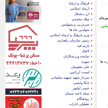
اکونیوز
فرهنگ و ارشاد
الف
ارشاد اسلامی
انتشار آنلاین
ارز دیجیتال
اندیشه قرن
شهرهای
میلاد محمدی
اندیشه معاصر
سرمربی پرسپولیس
حساس
-
اندیشه ها
متولدین ماه ها
انرژی پرس
وزیر فرهنگ و ارشاد اسلامی
ای استخدام
رییس سازمان راهداری
ایتنا
یاریم قیه
ایراف
لافیک
ایران آرت
نماینده ورزشکاران
ایران آنلاین
رت ها
سهره
ایران زندگی
علی یعقوبیان
ایران فوری
لیست آرژانتین
ایرانی روز
سردار شهید سپهبد سلیمانی
ایرانیتال
تایکا وایتیتی
ایرنا
جیمی اولیور
ایسکانیوز
سپاه ناحیه سمنان
ایسنا
زودهنگام
ایکنا
تعطیلی ادارات
ایلنا