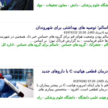
نشگاه علوم پزشکی
-
دانش
-
معاون تحقیقات
-
جهاد
سالم؛ توصیه های بهداشتی برای شهروندان
81974132
الم بودن وضعیت هوای قم برای گروه های حساس خبر داد. همچنین در شهرست
ها حکم فرماست. - به گزارش فرتاک نیوز؛ بر اساس ...
لم
-
جعفرآباد
-
گروه های حساس
-
ناسالم برای گروه های حساس
-
اداره کل
متخصص بیماری های عفونی: درمان قطعی هپاتیت C با داروهای جدید
81970282
عضو هیئت علمی دانشگاه علوم پزشکی قم با بیان اینکه امروزه هپاتیت C در بیشتر بیماران با
ر مدت 8 تا 12 هفته قابل درمان قطعی است، افزود: - متخصص بیماری های
هیئت علمی دانشگاه
-
دانشگاه علوم پزشکی
-
راه