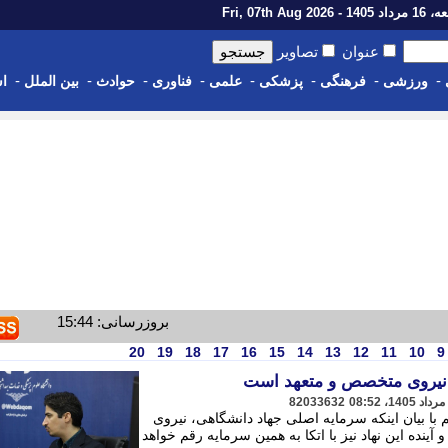
14 - Fri, 07th Aug 2026
عنوان
تصاویر
-
-
-
-
-
-
-
-
ورزشی
فرهنگی
پزشکی
علمی
فناوری
حوادث
بین الملل
اس
بروزرسانی: 15:44
20
19
18
17
16
15
14
13
12
11
10
9
نیروی متخصص و متعهد است
82033632
ا بیان اینکه سرمایه اصلی جهاد دانشگاهی، نیروی
نده این نهاد نیز با اتکا به همین سرمایه رقم خواهد