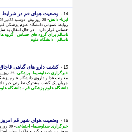
وضعیت هوای قم در شرایط نا
14 -
-
-
ایرنا
دانش
25 روز پیش - دوشنبه 22 تیر 1405، 13:35
روابط عمومی دانشگاه علوم پزشکی قم ا
حساس قرار دارد. - در ﺣﺎل اﻧﺘﻘﺎل ﺑﻪ ﺳﺎ
ناسالم برای گروه های حساس
-
گروه ه
ناسالم
-
دانشگاه علوم
کشف دارو های گیاهی قاچاق 
15 -
-
-
خبرگزاری صداوسیما
پزشکی
25 روز پیش - دوشنبه 22 تیر 1405، 10:30
معاونت غذا و داروی دانشگاه علوم پزش
جریان یک گشت مشترک نظارتی خبر داد. 
دانشگاه علوم پزشکی قم
-
دانشگاه علو
وضعیت هوای شهر قم امروز 17 تیر 1405 در شرایط خطرنا
16 -
-
-
خبرگزاری صداوسیما
اجتماعی
30 روز پیش - چهارشنبه 17 تیر 1405، 15:30
وزش باد شدید و گرد و خاک آسمان استان