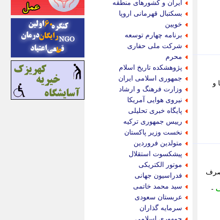
ایران و کشورهای منطقه
اینتیتر
بسکتبال قهرمانی اروپا
ایونا نیوز
خویین
بازتاب آنلاین
برنامه چهارم توسعه
باشگاه خبرنگاران
شرکت ملی حفاری
باغستان نیوز
محرم
بامبوک
پژوهشکده تاریخ اسلام
ببین و بخون
جمهوری اسلامی ایران
 و
بدینسان
وزارت فرهنگ و ارشاد
بنکر
نیروی هوایی آمریکا
بیت ران
پایگاه خبری تحلیلی
پارس فوتبال
رییس جمهوری ترکیه
پارسینه
نخست وزیر پاکستان
پارسینه پلاس
متولدین فروردین
پاز آنلاین
پیشکسوت استقلال
پاس گل
موتور الکتریکی
پانا
مصرف
فدراسیون جهانی
پرتو نیوز
سید محمد خاتمی
-
پرسون
عربستان سعودی
پنجره نیوز
سرمایه گذاران
پویامگ
جمهوری اسلامی