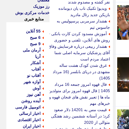
معلمان
نفر کشته و مصدوم شدند
رز موزیک
ویدیو| تکنیک ناب یان دیومانده
خدمات مرکزی بوش
بازیکن جدید رئال مادرید
منابع خبری
هشدار سرمربی پرسپولیس به
جاسوس تیم
55 آنلاین
آموزش مسدود کردن کارت بانکی +
6 صبح
روش های آنلاین، تلفنی و حضوری
9 صبح
هشدار ربیعی درباره فرسایش وفاق؛
آرمان ملی
آقای پزشکیان سرمایه اصلی شما
آریا
اعتماد مردم است
آشکار
غرق شدن کودک هشت ساله
آفتاب
مشهدی در دریای بابلسر (16 مرداد
آفتاب نو
1405)
آوازه شهر
فال قهوه امروز جمعه 16 مرداد
آوش
1405 | فال قهوه امروز برای متولدین
آهن نیوز
ماه ها | تعبیر نقش های فنجان قهوه و
آینده روشن
خبرهای مهم
اتومبیل فارسی
قیمت مس به 14201 دلار صعود
اخبار ارسالی
کرد؛ در آستانه ششمین رشد هفتگی
اخبار اقتصادی
متوالی از 2020
اخبار ایران
ظرفیت انرژی های خورشیدی در