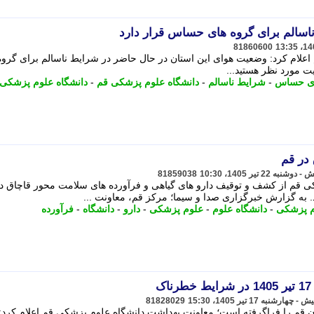
سالم برای گروه های حساس قرار دارد
81860600
علام کرد: وضعیت هوای این استان در حال حاضر در شرایط ناسالم برای گروه
ﯾﺖ ﻣﻮرد ﻧﻈﺮ ﻫﺴﺘﯿﺪ...
ای حساس
-
شرایط ناسالم
-
دانشگاه علوم پزشکی قم
-
دانشگاه علوم پزشکی
در قم
81859038
کی قم از کشف و توقیف دارو های گیاهی و فرآورده های سلامت محور قاچاق د
به گزارش خبرگزاری صدا و سیما؛ مرکز قم، معاونت ...
م پزشکی
-
دانشگاه علوم
-
علوم پزشکی
-
دارو
-
دانشگاه
-
فرآورده
ک
81828029
 قم را فراگرفته است؛ معاونت بهداشت دانشگاه علوم پزشکی قم اعلام کرد: