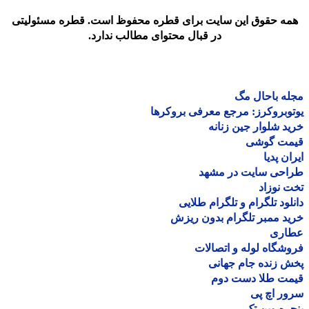
مه حقوق این سایت برای قطره محفوظ است. قطره مسئولیتی
در قبال محتوای مطالب ندارد.
ه باحال مگ
وبروکرز: مرجع معرفی بروکرها
د شلوار جین زنانه
مت گوشی
ان پدیا
احی سایت در مشهد
 نوزاد
لود تلگرام و تلگرام طلایی
د ممبر تلگرام بدون ریزش
اری
شگاه لوله و اتصالات
 زنده جام جهانی
مت طلا دست دوم
ر اچ پی
ره وین تک