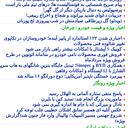
یام صریح شمسایی به فوتسالیست ها؛ درهای تیم ملی باز است
رسپولیس به دنبال بازیکن دیگر از گل گهر!
زییات دعوای شدید بیرانوند و شجاع و اخراج ربیعی!
ویدئو) گل زیرطاقی صیادمنش در شب پیروزی لخ پوزنان
بار ویژه
و قیمت خودرو | چرخان
اجباری شدن ۱۲۲ استاندارد از پاییز آینده؛ خودروسازان در تکاپوی
ییر شالوده فنی محصولات
یک S آپشنال با امکانات بیشتر راهی بازار می شود
روش فوری محصولات نامی خودرو در سامانه اتونوین در طرح
وش ویژه مردادماه
همکاری BYD و Sinopec؛ تبدیل جایگاه بنزینِ شانگهای به هاب سریع
ا 12 ایستگاه و امکانات رفاهی
یرمرد خستگی ناپذیر آمریکایی؛ دوج دورانگو ۱۶ ساله شد
بار ویژه
رونگار
اسخ منفی ستاره آلمانی به الهلال رسید
اموریت بزرگ انجام شد: تمدید کین با بایرن
ادال و میراثی که با جام ها اندازه گیری نمی شود
کس آتلیه ای همسر سابق اشکان خطیبی جلب توجه کرد
روع جهنمی مسیر المپیک؛/ والیبال وارد فاز جنون شد(گزارش
ژه)
بار ویژه
اقتصاد آزاد