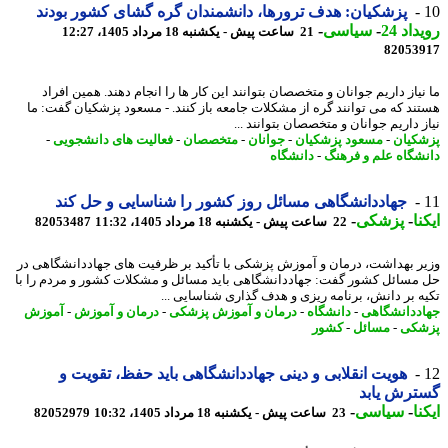
پزشکیان: هدف ترورها، دانشمندان گره گشای کشور بودند
اد 24
-
سیاسی
-
21 ساعت پیش - یکشنبه 18 مرداد 1405، 12:27
82053
یاز داریم جوانان و متخصصان بتوانند این کار ها را انجام دهند. همین افراد
ند که می توانند گره از مشکلات جامعه باز کنند. - مسعود پزشکیان گفت: ما
 داریم جوانان و متخصصان بتوانند ...
کیان
-
مسعود پزشکیان
-
جوانان
-
متخصصان
-
فعالیت های دانشجویی
-
شگاه علم و فرهنگ
-
دانشگاه
جهاددانشگاهی مسائل روز کشور را شناسایی و حل کند
نا
-
پزشکی
-
22 ساعت پیش - یکشنبه 18 مرداد 1405، 11:32
82053487
ر بهداشت، درمان و آموزش پزشکی با تأکید بر ظرفیت های جهاددانشگاهی در
مسائل کشور گفت: جهاددانشگاهی باید مسائل و مشکلات کشور و مردم را با
ه بر دانش، برنامه ریزی و هدف گذاری شناسایی ...
ددانشگاهی
-
دانشگاه
-
درمان و آموزش پزشکی
-
درمان و آموزش
-
آموزش
شکی
-
مسائل
-
کشور
هویت انقلابی و دینی جهاددانشگاهی باید حفظ، تقویت و
ترش یابد
نا
-
سیاسی
-
23 ساعت پیش - یکشنبه 18 مرداد 1405، 10:32
82052979