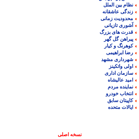
ظام بین الملل
ندگی عاشقانه
حدودیت زمانی
شوری تازیانی
درت های بزرگ
یراهن گل گهر
وهرنگ و کیار
ضا ابراهیمی
هرداری مشهد
ولی واتکینز
ازمان اداری
مید عالیشاه
ماینده مردم
نتخاب خودرو
اپیتان سابق
یالات متحده
نسخه اصلی