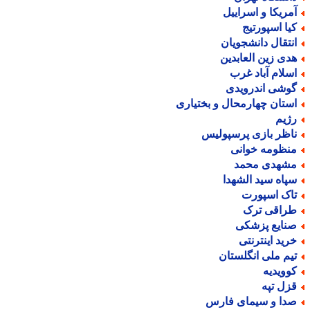
مریکا و اسراییل
یا اسپورتیج
نتقال دانشجویان
دی زین العابدین
سلام آباد غرب
وشی اندرویدی
ستان چهارمحال و بختیاری
ژیم
اظر بازی پرسپولیس
نظومه خوانی
شهدی محمد
پاه سید الشهدا
اک اسپورت
راقی ترک
نایع پزشکی
رید اینترنتی
یم ملی انگلستان
وویدیه
زل تپه
دا و سیمای فارس