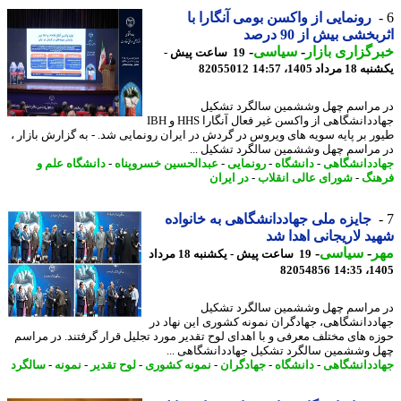
رونمایی از واکسن بومی آنگارا با
خشی بیش از 90 درصد
گزاری بازار
-
سیاسی
-
19 ساعت پیش -
رداد 1405، 14:57
82055012
مراسم چهل وششمین سالگرد تشکیل
جهاددانشگاهی از واکسن غیر فعال آنگارا HHS و IBH
ر بر پایه سویه های ویروس در گردش در ایران رونمایی شد. - به گزارش بازار ،
مراسم چهل وششمین سالگرد تشکیل ...
ددانشگاهی
-
دانشگاه
-
رونمایی
-
عبدالحسین خسروپناه
-
دانشگاه علم و
نگ
-
شورای عالی انقلاب
-
در ایران
جایزه ملی جهاددانشگاهی به خانواده
د لاریجانی اهدا شد
ر
-
سیاسی
-
19 ساعت پیش - یکشنبه 18 مرداد
82054856
1405
مراسم چهل وششمین سالگرد تشکیل
ددانشگاهی، جهادگران نمونه کشوری این نهاد در
ه های مختلف معرفی و با اهدای لوح تقدیر مورد تجلیل قرار گرفتند. در مراسم
 وششمین سالگرد تشکیل جهاددانشگاهی ...
ددانشگاهی
-
دانشگاه
-
جهادگران
-
نمونه کشوری
-
لوح تقدیر
-
نمونه
-
سالگرد