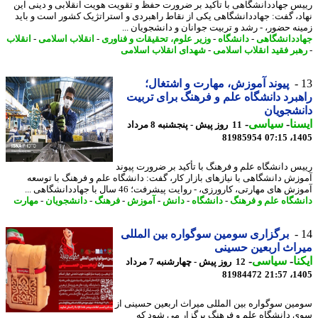
س جهاددانشگاهی با تأکید بر ضرورت حفظ و تقویت هویت انقلابی و دینی این
د، گفت: جهاددانشگاهی یکی از نقاط راهبردی و استراتژیک کشور است و باید
نه حضور، - رشد و تربیت جوانان و دانشجویان ...
ددانشگاهی
-
دانشگاه
-
وزیر علوم، تحقیقات و فناوری
-
انقلاب اسلامی
-
انقلاب
بر فقید انقلاب اسلامی
-
شهدای انقلاب اسلامی
پیوند آموزش، مهارت و اشتغال؛
برد دانشگاه علم و فرهنگ برای تربیت
شجویان
نا
-
سیاسی
-
11 روز پیش - پنجشنبه 8 مرداد
81985954
1405
س دانشگاه علم و فرهنگ با تأکید بر ضرورت پیوند
زش دانشگاهی با نیازهای بازار کار، گفت: دانشگاه علم و فرهنگ با توسعه
 های مهارتی، کارورزی، - روایت پیشرفت؛ 46 سال با جهاددانشگاهی ...
شگاه علم و فرهنگ
-
دانشگاه
-
دانش
-
آموزش
-
فرهنگ
-
دانشجویان
-
مهارت
برگزاری سومین سوگواره بین المللی
اث اربعین حسینی
نا
-
سیاسی
-
12 روز پیش - چهارشنبه 7 مرداد
81984472
1405
ین سوگواره بین المللی میراث اربعین حسینی از
 دانشگاه علم و فرهنگ برگزار می شود که