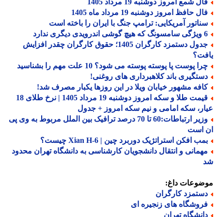
ل شمع امروز دوشنبه 19 مرداد 1405
ل حافظ امروز دوشنبه 19 مرداد ماه 1405
ناتور آمریکایی: ترامپ جنگ با ایران را باخته است
درویدی دیگری ندارد
جدول دستمزد کارگران 1405؛ حقوق کارگران چقدر افزایش
فت؟
ا پوست پا پوسته پوسته می شود؟ 10 علت مهم را بشناسید
ستگیری باند کلاهبرداری های روغنی!
افه مشهور خیابان ویلا در این روزها یکبار مصرف شد!
قیمت طلا و سکه امروز دوشنبه 19 مرداد 1405 | نرخ طلای 18
ر، سکه امامی و نیم سکه امروز + جدول
وزیر ارتباطات:60 تا 70 درصد ترافیک بین الملل مربوط به وی پی
 است
ب افکن استراتژیک دوربرد چین | Xian H-6 چیست؟
همانی و انتقال دانشجویان کارشناسی به دانشگاه تهران محدود
ضوعات داغ:
ستمزد کارگران
روشگاه های زنجیره ای
انشگاه تهران