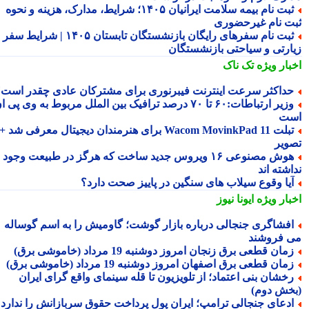
ثبت نام بیمه سلامت ایرانیان ۱۴۰۵؛ شرایط، مدارک، هزینه و نحوه
ت نام غیرحضوری
ثبت نام سفرهای رایگان بازنشستگان تابستان ۱۴۰۵ | شرایط سفر
ارتی و سیاحتی بازنشستگان
بار ویژه
تک ناک
داکثر سرعت اینترنت فیبرنوری برای مشترکان عادی چقدر است؟
وزیر ارتباطات:۶۰ تا ۷۰ درصد ترافیک بین الملل مربوط به وی پی ان
ت
تبلت Wacom MovinkPad 11 برای هنرمندان دیجیتال معرفی شد +
ویر
هوش مصنوعی ۱۶ ویروس جدید ساخت که هرگز در طبیعت وجود
شته اند
یا وقوع سیلاب های سنگین در پاییز صحت دارد؟
بار ویژه
ایونا نیوز
فشاگری جنجالی درباره بازار گوشت؛ گاومیش را به اسم گوساله
 فروشند
مان قطعی برق زنجان امروز دوشنبه 19 مرداد (خاموشی برق)
مان قطعی برق اصفهان امروز دوشنبه 19 مرداد (خاموشی برق)
خشان بنی اعتماد؛ از تلویزیون تا قله سینمای واقع گرای ایران
خش دوم)
دعای جنجالی ترامپ؛ ایران پول پرداخت حقوق سربازانش را ندارد