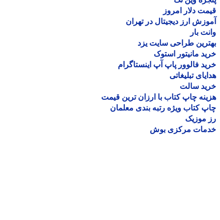
ت دلار امروز
زش ارز دیجیتال در تهران
ت بار
رین طراحی سایت یزد
د مانیتور استوک
د فالوور پاپ آپ اینستاگرام
یای تبلیغاتی
ید سالت
نه چاپ کتاب با ارزان ترین قیمت
 کتاب ویژه رتبه بندی معلمان
موزیک
مات مرکزی بوش