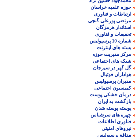
حمدجواد حسین نژاد
وزه علمیه خراسان
رتباطات و فناوری
رتضی پورعلی گنجی
ستاندار هرمزگان
حقیقات و فناوری
اره 10 پرسپولیس
سته های اینترنت
رکز مدیریت حوزه
بکه های اجتماعی
ل گهر در سیرجان
واداران فوتبال
دیران پرسپولیس
میسیون اجتماعی
رمان خشکی پوست
ازگشت به ایران
وسته پوسته شدن
هره های سرشناس
ناوری اطلاعات
یروهای امنیتی
دافع پرسپولیس