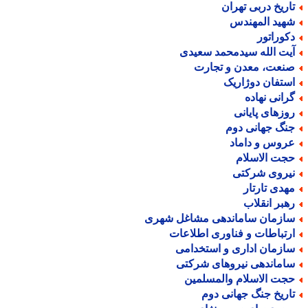
اریخ دربی تهران
هید المهندس
کوراتور
یت الله سیدمحمد سعیدی
نعت، معدن و تجارت
ستفان دوژاریک
رانی نهاده
وزهای پایانی
نگ جهانی دوم
روس و داماد
جت الاسلام
یروی شرکتی
هدی تارتار
هبر انقلاب
ازمان ساماندهی مشاغل شهری
رتباطات و فناوری اطلاعات
ازمان اداری و استخدامی
اماندهی نیروهای شرکتی
جت الاسلام والمسلمین
اریخ جنگ جهانی دوم