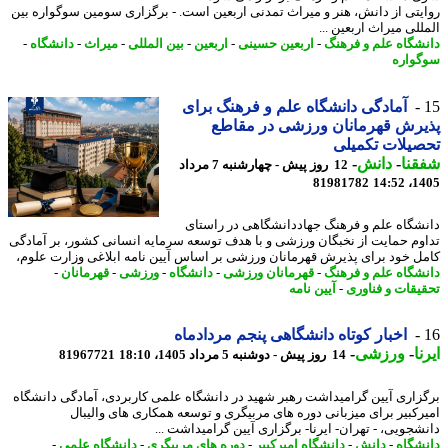
یتی از دانش، هنر و میراث تمدنی اربعین است. - برگزاری سومین سوگواره بین
لی میراث اربعین ...
شگاه علم و فرهنگ
-
اربعین حسینی
-
اربعین
-
بین المللی
-
میراث
-
دانشگاه
-
واره
آمادگی دانشگاه علم و فرهنگ برای
رش قهرمانان ورزشی در مقاطع
یلات تکمیلی
نا
-
دانش
-
12 روز پیش - چهارشنبه 7 مرداد
81981782
1405
شگاه علم و فرهنگ جهاددانشگاهی در راستای
وم حمایت از نخبگان ورزشی و با هدف توسعه سرمایه انسانی کشور، بر آمادگی
ل خود برای پذیرش قهرمانان ورزشی بر اساس آیین نامه ابلاغی وزارت علوم،
شگاه علم و فرهنگ
-
قهرمانان ورزشی
-
دانشگاه
-
ورزشی
-
قهرمانان
-
یقات و فناوری
-
آیین نامه
اخبار کوتاه دانشگاهی پنجم مردادماه
ا
-
ورزشی
-
14 روز پیش - دوشنبه 5 مرداد 1405، 18:10
81967721
زاری آیین گرامیداشت رهبر شهید در دانشگاه علمی کاربردی، آمادگی دانشگاه
رکبیر برای میزبانی دوره های مربیگری و توسعه همکاری های والیبال
شجویی، - تهران- ایرنا- برگزاری آیین گرامیداشت ...
شگاه
-
دانش
-
دانشگاه امیرکبیر
-
دوره های مربیگری
-
دانشگاه علمی
-