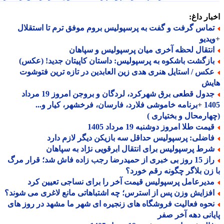
ار داغ:
ماس گرفت و گفت به پرسپولیس بروم موفق ترم تا استقلال
دیو
نتقال لحظه آخری میان پرسپولیس و سپاهان
ازگشت باشکوه به پرسپولیس: داستان کاپیتان جدید! (عکس)
کس / استایل هنری هدی زین العابدین در تازه ترین فتوشوت
یش
جدول قطعی برق شهرکرد، لردگان و بروجن امروز 19 مرداد
1405 +برنامه خاموشی فلارد، فارسان، فرخشهر، کیار و...
ارمحال و بختیاری )
مت طلا امروز دوشنبه 19 مرداد 1405
اضلی: پرسپولیس حداقل سه بازیکن دیگر لازم دارد
رط پرسپولیس برای انتقال ابرقویی نژاد به سپاهان
راز 15 روز بی خبری از حمیدرضا رجب زاده فاش شد؛ قرار مرگ
زن بلاگر چگونه رقم خورد؟
دیرعامل پرسپولیس قیمت آخر را برای نساجی تعیین کرد
فزایش وزن پس از استرس؛ چه اشتباهاتی مانع لاغری می شوند؟
حوه فعالیت فروشگاه های زنجیره ای شهر ما مشهد در روز های
انی دهه آخر صفر