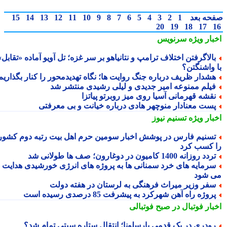
حه بعد
1
2
3
4
5
6
7
8
9
10
11
12
13
14
15
20
19
18
17
بار ویژه
سرنویس
الاگرفتن اختلاف ترامپ و نتانیاهو بر سر غزه؛ تل آویو آماده «تقابل»
 واشنگتن؟
شدار ظریف درباره جنگ روایت ها؛ نگاه تهدیدمحور را کنار بگذاریم
یلم ممنوعه امیر جدیدی و لیلی رشیدی منتشر شد
قشه قهرمانی آسیا روی میز روبرتو پیاتزا
ست معنادار منوچهر هادی درباره خیانت و بی معرفتی
بار ویژه
تسنیم نیوز
سنیم فارس در پوشش اخبار سومین حرم اهل بیت رتبه دوم کشور
 کسب کرد
دد روزانه 1400 کامیون در دوغارون؛ صف ها طولانی شد
رمایه های خرد سمنانی ها به پروژه های انرژی خورشیدی هدایت
 شود
فر وزیر میراث فرهنگی به لرستان در هفته دولت
روژه راه آهن شهرکرد به پیشرفت 85 درصدی رسیده است
بار فوتبال در صبح فوتبالی
ودری در یک قدمی بارسلونا؛ انتقال ستاره سیتی تمام شد؟