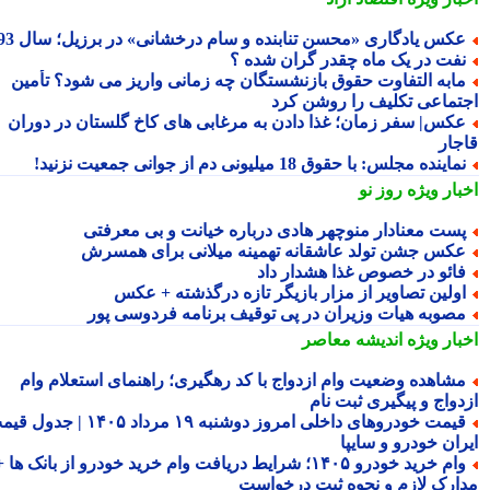
کس یادگاری «محسن تنابنده و سام درخشانی» در برزیل؛ سال 93
فت در یک ماه چقدر گران شده ؟
ابه التفاوت حقوق بازنشستگان چه زمانی واریز می شود؟ تأمین
تماعی تکلیف را روشن کرد
کس| سفر زمان؛ غذا دادن به مرغابی های کاخ گلستان در دوران
جار
ماینده مجلس: با حقوق 18 میلیونی دم از جوانی جمعیت نزنید!
بار ویژه
روز نو
ست معنادار منوچهر هادی درباره خیانت و بی معرفتی
کس جشن تولد عاشقانه تهمینه میلانی برای همسرش
ائو در خصوص غذا هشدار داد
ولین تصاویر از مزار بازیگر تازه درگذشته + عکس
صوبه هیات وزیران در پی توقیف برنامه فردوسی پور
بار ویژه
اندیشه معاصر
شاهده وضعیت وام ازدواج با کد رهگیری؛ راهنمای استعلام وام
دواج و پیگیری ثبت نام
قیمت خودروهای داخلی امروز دوشنبه ۱۹ مرداد ۱۴۰۵ | جدول قیمت
ران خودرو و سایپا
وام خرید خودرو ۱۴۰۵؛ شرایط دریافت وام خرید خودرو از بانک ها +
ارک لازم و نحوه ثبت درخواست