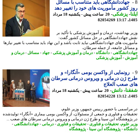
جهاددانشگاهی باید متناسب با مسائل
 کشور مأموریت های خود را تغییر دهد
ا
-
پزشکی
-
20 ساعت پیش - یکشنبه 18 مرداد
82054269
1405
ر بهداشت، درمان و آموزش پزشکی با تأکید بر
 جهاددانشگاهی در حل مسائل کشور گفت:
وریت های جهاددانشگاهی نباید ثابت باشد و این نهاد باید متناسب با تغییر نیازها
سائل جامعه، از جمله سرطان،
ددانشگاهی
-
دانشگاه
-
درمان و آموزش پزشکی
-
جهاد
-
مسائل
-
درمان و
وزش
-
آموزش پزشکی
رونمایی از واکسن بومی «آنگارا» و
ح ژن درمانی و ویروس درمانی سرطان
 صعب العلاج
نا
-
دانش
-
20 ساعت پیش - یکشنبه 18 مرداد
82054228
1405
مراسمی با حضور رییس جمهور، وزیر علوم،
یقات و فناوری و جمعی از مسئولان، از واکسن بومی بیماری «آنگارا» تولیدشده
پژوهشگاه ابن سینا و طرح ژن درمانی و ویروس درمانی سرطان های صعب ...
ر علوم، تحقیقات و فناوری
-
تحقیقات و فناوری
-
درمانی
-
جهاددانشگاهی
-
شگاه
-
پژوهشگاه ابن سینا
-
پژوهشگاه