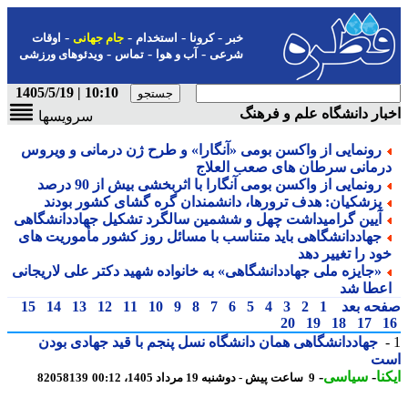
-
-
-
-
خبر
کرونا
استخدام
جام جهانی
اوقات
-
-
-
شرعی
آب و هوا
تماس
ویدئوهای ورزشی
10:10 | 1405/5/19
ار دانشگاه علم و فرهنگ
سرویسها
رونمایی از واکسن بومی «آنگارا» و طرح ژن درمانی و ویروس
رمانی سرطان های صعب العلاج
رونمایی از واکسن بومی آنگارا با اثربخشی بیش از 90 درصد
پزشکیان: هدف ترورها، دانشمندان گره گشای کشور بودند
آیین گرامیداشت چهل و ششمین سالگرد تشکیل جهاددانشگاهی
جهاددانشگاهی باید متناسب با مسائل روز کشور مأموریت های
ود را تغییر دهد
«جایزه ملی جهاددانشگاهی» به خانواده شهید دکتر علی لاریجانی
عطا شد
حه بعد
1
2
3
4
5
6
7
8
9
10
11
12
13
14
15
20
19
18
17
جهاددانشگاهی همان دانشگاه نسل پنجم با قید جهادی بودن
ت
نا
-
سیاسی
-
9 ساعت پیش - دوشنبه 19 مرداد 1405، 00:12
82058139