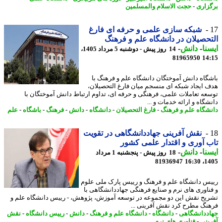
زاری
-
حجت الاسلام والمسلمین
شبکه سازی علمی و حرفه ای فارغ
حصیلان در دانشگاه علم و فرهنگ
نا
-
دانش
-
14 روز پیش - دوشنبه 5 مرداد 1405،
81965950
14
گاه دانش آموختگان دانشگاه علم و فرهنگ با
 ایجاد شبکه ای منسجم میان فارغ التحصیلان،
عه تعاملات علمی، فرهنگی و حرفه ای، تداوم ارتباط دانش آموختگان با
گاه و ارائه خدمات و ...
شگاه علم و فرهنگ
-
فارغ التحصیلان
-
دانشگاه
-
دانش
-
فرهنگ
-
باشگاه
-
علم
نقش آفرینی جهاددانشگاهی در تقویت
 آوری و اقتدار علمی کشور
نا
-
دانش
-
18 روز پیش - پنجشنبه 1 مرداد
81936947
1405
س دانشگاه علم و فرهنگ و رییس پارک ملی علوم
ناوری های نرم و صنایع فرهنگی جهاددانشگاهی با
یح نقش این دو مجموعه در توسعه آموزش، پژوهش، - رییس دانشگاه علم و
نگ مطرح کرد نقش آفرینی ...
ددانشگاهی
-
دانشگاه
-
دانشگاه علم و فرهنگ
-
دانش
-
رییس دانشگاه
-
نقش
ینی
-
فناوری های نرم