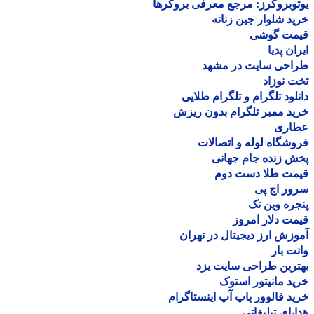
وبروکرز: مرجع معرفی بروکرها
د شلوار جین زنانه
مت گوشی
ان پدیا
احی سایت در مشهد
 نوزاد
لود تلگرام و تلگرام طلایی
د ممبر تلگرام بدون ریزش
اری
شگاه لوله و اتصالات
 زنده جام جهانی
مت طلا دست دوم
ر اچ پی
ره وین تک
ت دلار امروز
زش ارز دیجیتال در تهران
ت بار
رین طراحی سایت یزد
د مانیتور استوک
د فالوور پاپ آپ اینستاگرام
یای تبلیغاتی