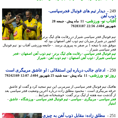
2
دیدار تیم های فوتبال فجرسپاسی-
ب آهن
اب نو
-
ورزشی
-
11 ماه پیش - جمعه 28
1404، 22:56
79283187
 فوتبال فجر سپاسی شیراز در رقابت های لیگ برتر
ر در شیراز میزبان تیم ذوب آهن اصفهان بود که
موفق شد با نتیجه 1 بر صفر به پیروزی برسد . - جامعه ورزشی آفتاب نو: تیم فوتبال
 سپاسی شیراز ...
 فوتبال فجر سپاسی
-
رقابت های لیگ برتر
-
تیم ذوب آهن اصفهان
-
فجر
سی شیراز
-
ذوب آهن اصفهان
-
تیم ذوب آهن
-
شیراز
2
ادعای جالب درباره این استقلالی : او عاشق مربیگری است
 نو
-
ورزشی
-
11 ماه پیش - سه شنبه 25 شهریور 1404، 12:07
79242169
بک تیم فوتبال فجر سپاسی از سرمربی این تیم تمجید کرد و گفت او عاشق
ه مربیگری است. - محمود مطلق زاده درباره آخرین وضعیت فجر سپاسی بعد
گذشت سه هفته از لیگ برتر گفت: خوشبختانه شرایط ...
 سپاسی
-
مربیگری
-
سپاسی
-
تیم فوتبال فجر سپاسی
-
ورزشگاه
-
عاشق
-
از
2
مطلق زاده: مقابل ذوب آهن به چیزی