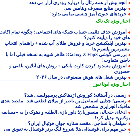
نچه بیش از همه رئال را درباره رودری آزار می دهد
هترین منابع مصرف ویتامین سی
ریدهای جنون آمیز چلسی تمامی ندارد!
بار ویژه
تک ناک
موزش حذف دائمی حساب شبکه های اجتماعی؛ چگونه تمام اکانت
ی خود را دیلیت کنیم؟
هترین اپلیکیشن خرید و فروش طلای آب شده + راهنمای انتخاب
تبرترین پلتفرم ها
بررسی گوشی Galaxy Z Flip8؛ ظاهر شبیه به نسخه قبلی اما با
طن متفاوت!
موزش مسدود کردن کارت بانکی + روش های آنلاین، تلفنی و
وری
هترین شغل های هوش مصنوعی در سال ۲۰۲۶
بار ویژه
ایونا نیوز
سمی در آستانه؛ کوروش اژدهاکش پرسپولیسی شد؟
سمی؛ جدایی اسماعیل بن ناصر از میلان قطعی شد | مقصد بعدی
فبک الجزایری مشخص شد
دعای جنجالی منصوریان؛ داور بازی الطلبه و دهوک را به «مسابقه
کس» تبدیل کرد!
پاهان یا نساجی، مقصد ستاره جوان فوتبال ایران؟
بر مهم برای فوتسالی ها؛ شروع لیگ برتر فوتسال به تعویق می