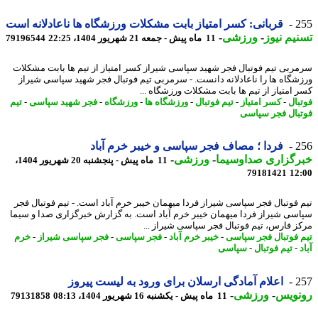
2
قربانی: کسر امتیاز بابت مشکلات ورزشگاه ها ناعادلانه است
یم نیوز
-
ورزشی
-
11 ماه پیش - جمعه 21 شهریور 1404، 22:25
79196544
ربی تیم فوتبال فجر شهید سپاسی شیراز کسر امتیاز از تیم ها بابت مشکلات
شگاه ها را ناعادلانه دانست. - سرمربی تیم فوتبال فجر شهید سپاسی شیراز
 امتیاز از تیم ها بابت مشکلات ورزشگاه ...
بال
-
کسر امتیاز
-
تیم فوتبال
-
ورزشگاه ها
-
ورزشگاه
-
فجر شهید سپاسی
-
تیم
بال فجر سپاسی
2
فردا ؛ مصاف فجر سپاسی و خیبر خرم آباد
رگزاری صداوسیما
-
ورزشی
-
11 ماه پیش - پنجشنبه 20 شهریور 1404،
79181421
12
 فوتبال فجر سپاسی شیراز فردا میهمان خیبر خرم آباد است. - تیم فوتبال فجر
سی شیراز فردا میهمان خیبر خرم آباد است. به گزارش خبرگزاری صدا و سیما
ز فارس، تیم فوتبال فجر سپاسی شیراز ...
 فوتبال فجر سپاسی
-
خیبر خرم آباد
-
فجر سپاسی
-
فجر سپاسی شیراز
-
خرم
-
تیم فوتبال
-
سپاسی
2
اعلام آمادگی ارسلان برای ورود به لیست پیروز
نویس
-
ورزشی
-
11 ماه پیش - یکشنبه 16 شهریور 1404، 08:13
79131858