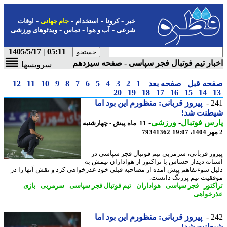
-
-
-
-
خبر
کرونا
استخدام
جام جهانی
اوقات
-
-
-
شرعی
آب و هوا
تماس
ویدئوهای ورزشی
05:11 | 1405/5/17
ار تیم فوتبال فجر سپاسی - صفحه سیزدهم
سرویسها
حه قبل
صفحه بعد
1
2
3
4
5
6
7
8
9
10
11
12
20
19
18
17
16
15
14
2
پیروز قربانی: منظورم این بود اما
طنت شد!
س فوتبال
-
ورزشی
-
11 ماه پیش - چهارشنبه
79341362
وز قربانی، سرمربی تیم فوتبال فجر سپاسی در
انه دیدار حساس با تراکتور از هواداران تیمش به
ل سوءتفاهم پیش آمده از مصاحبه قبلی خود عذرخواهی کرد و نقش آنها را در
قیت تیم پررنگ دانست.
کتور
-
فجر سپاسی
-
هواداران
-
تیم فوتبال فجر سپاسی
-
سرمربی
-
بازی
-
خواهی
2
پیروز قربانی: منظورم این بود اما
طنت شد!