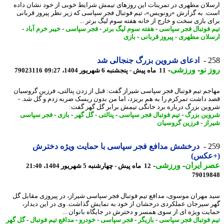
لان مطهری در تمرینات این روزهای تیمش شرایط خوبی از خود نشان داده
. به گزارش «رونویس»، تیم فوتبال فجر سپاسی که زیر نظر پیروز قربانی
ی بازی سخت و خارج از خانه هفته سوم لیگ برتر ...
 فوتبال فجر سپاسی
-
هفته سوم لیگ برتر
-
فجر سپاسی
-
خیبر خرم آباد
-
لان مطهری
-
پیروز قربانی
-
بازی
2
ادعای شروین بزرگ جنجالی شد
 نو
-
ورزشی
-
11 ماه پیش - پنجشنبه 6 شهریور 1404، 09:27
79023116
جم تیم فوتبال فجر سپاسی شیراز گفت: قبل از زدن پنالتی، فرزین گروسیان
 داشت تمرکزم را به هم بریزد، اما من بدون ریسک ضربه زدم و گل شد. -
ین بزرگ درباره برد خانگی تیمش برابر گل گهر گفت:
ین بزرگ
-
تیم فوتبال فجر سپاسی
-
پنالتی
-
گل گهر
-
بازی
-
فجر سپاسی
از
-
فرزین گروسیان
2
درخشش مدافع فجر سپاسی با حمایت ویژه دخترش
عکس)
 ایران
-
ورزشی
-
12 ماه پیش - چهارشنبه 5 شهریور 1404، 21:40
79019
 مهران موسوی، مدافع تیم فوتبال فجر سپاسی شیراز، در پیروزی مقابل گل
 سیرجان عملکردی درخشان از خود به نمایش گذاشت. وی در این دیدار،
یت ویژه ای از سوی همسر و دخترش در جایگاه بانوان ...
 فوتبال فجر سپاسی
-
بازیگر
-
فجر سپاسی
-
خودرو
-
مدافع تیم فوتبال
-
گل گهر