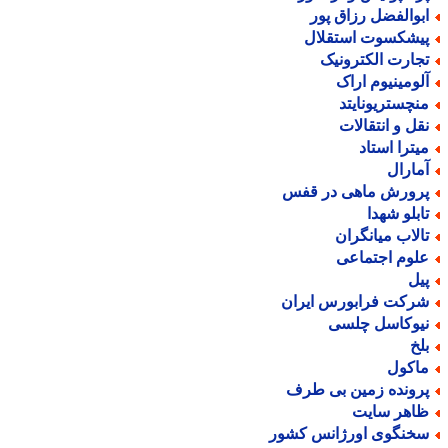
بوالفضل رزاق پور
یشکسوت استقلال
جارت الکترونیک
لومینیوم اراک
نچستریونایتد
قل و انتقالات
یترا استاد
مارال
رورش ماهی در قفس
ابلو شهدا
الاب میانگران
لوم اجتماعی
یل
رکت فرابورس ایران
یوکاسل چلسی
لخ
اکول
رونده زمین بی طرف
اهر سایت
خنگوی اورژانس کشور