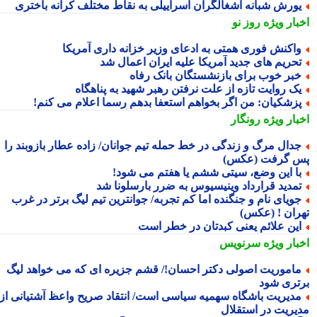
ورش شبانه اشغالگران اسراییلی به نقاط مختلف کرانه باختری
بار ویژه
روز نو
اکنش فوری همتی به ادعای وزیر خزانه داری آمریکا
حریم های جدید آمریکا علیه ایران اعمال شد
بر خوب برای بازنشستگان بانک رفاه
ک روایت تازه از علت نرفتن رهبر شهید به پناهگاه
زشکیان: من اگر بخواهم استعفا بدهم رسما اعلام می کنم!
بار ویژه
رونگار
دال مرگ و زندگی در خط حمله تیم جوانان/ زاده عطار بازوبند را
 گرفت (عکس)
ا این وضع، سیتی ششم یا هفتم می شود!
مدید قرارداد وینیسیوس به ضرر بارسلونا شد
ویای نام و جنگنده اما کم تجربه/ جوانترین تیم لیگ برتر در غرب
ران ! (عکس)
ین علائم یعنی کبدتان در خطر است
بار ویژه
سرنویس
اموریت اصولی دکتر احسان!/ قشم جزیره ای که می خواهد لیگ
تری شود
دیریت باشگاه سهمیه سیاسی است/ انتقاد صریح واعظ آشتیانی از
یریت در استقلال