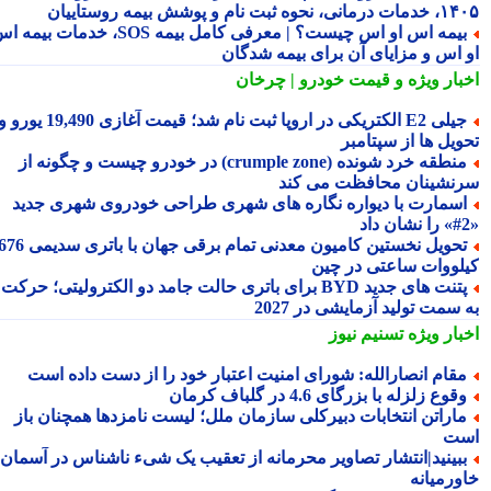
نحوه ثبت نام و پوشش بیمه روستاییان
بیمه اس او اس چیست؟ | معرفی کامل بیمه SOS، خدمات بیمه اس
 اس و مزایای آن برای بیمه شدگان
بار ویژه
و قیمت خودرو | چرخان
جیلی E2 الکتریکی در اروپا ثبت نام شد؛ قیمت آغازی 19,490 یورو و
ویل ها از سپتامبر
منطقه خرد شونده (crumple zone) در خودرو چیست و چگونه از
نشینان محافظت می کند
سمارت با دیواره نگاره های شهری طراحی خودروی شهری جدید
تحویل نخستین کامیون معدنی تمام برقی جهان با باتری سدیمی 676
لووات ساعتی در چین
پتنت های جدید BYD برای باتری حالت جامد دو الکترولیتی؛ حرکت
سمت تولید آزمایشی در 2027
بار ویژه
تسنیم نیوز
قام انصارالله: شورای امنیت اعتبار خود را از دست داده است
قوع زلزله با بزرگای 4.6 در گلباف کرمان
اراتن انتخابات دبیرکلی سازمان ملل؛ لیست نامزدها همچنان باز
ت
بینید|انتشار تصاویر محرمانه از تعقیب یک شیء ناشناس در آسمان
ورمیانه