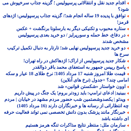
قدام جدید نقل و انتقالاتی پرسپولیس ؛ گزینه جذاب سرخپوش می
د؟
توافق با پدیده 19 ساله انجام شد؛/ گزینه جذاب پرسپولیس: اژدهای
مز!
تاره محبوب و تکنیکی دیگر به بارسلونا برنگشت + عکس
ر دفاع، خط حمله و سورپرایز / دو خرید بعدی پرسپولیس
خص شدند
و خرید جدید پرسپولیس نهایی شد؛ تارتار به دنبال تکمیل ترکیب
خ ها
کار جدید پرسپولیس از اراک؛ اژدهاکش در راه تهران!
اسخ رییس جمهور به استعفای محمد باقر ذوالقدر
قیمت طلا امروز شنبه 17 مرداد 1405؛ نرخ طلای 18 عیار و سکه
می چند؟ +جدول (نرخ های آنلاین)
وون خواستار «شکستن قوانین» شد
بینید| ادعای ترامپ: باید زودتر بروم؛ یک جنگ در پیش داریم
یدئو | یکصدوشصتمین شب حضور مردم مشهد در خیابان | مردم
نتظاراتی از رسانه ها و خبرنگاران دارند (16 مرداد 1405)
برنگار مانند پزشک بدون دانش تخصصی نمی تواند فعالیت حرفه
داشته باشد
ازمان ملل: منتظر نتایج مذاکرات تنگه هرمز هستیم