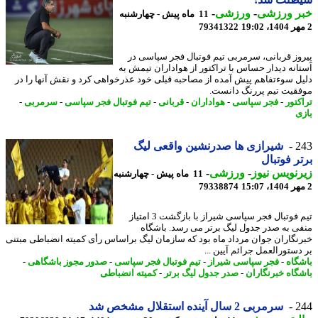
ر ورزشی
-
ورزشی
-
11 ماه پیش - چهارشنبه
79341322
وز قربانی، سرمربی تیم فوتبال فجر سپاسی در
انه دیدار حساس با تراکتور از هواداران تیمش به
ل سوءتفاهم پیش آمده از مصاحبه قبلی خود عذرخواهی کرد و نقش آنها را در
قیت تیم پررنگ دانست.
کتور
-
فجر سپاسی
-
هواداران
-
قربانی
-
تیم فوتبال فجر سپاسی
-
سرمربی
-
ی
2
شیرازی ها صدرنشین واقعی لیگ
ر فوتبال
نویس نیوز
-
ورزشی
-
11 ماه پیش - چهارشنبه
79338874
تیم فوتبال فجر سپاسی شیراز با بازگشت 3 امتیاز
ی به صدر جدول لیگ برتر می رسد. باشگاه
نگاران جوان مرداد ماه بود که سازمان لیگ براساس رأی کمیته انضباطی مبتنی
دستورالعمل جرائم آیین ...
گاه
-
فجر سپاسی شیراز
-
تیم فوتبال فجر سپاسی
-
صدور مجوز باشگاهی
-
گاه خبرنگاران
-
صدر جدول لیگ برتر
-
کمیته انضباطی
2
سرمربی 2 سال آینده استقلال مشخص شد