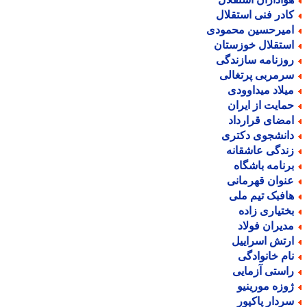
ادر فنی استقلال
میرحسین محمودی
ستقلال خوزستان
وزنامه سازندگی
رمربی پرتغالی
یلاد میداوودی
مایت از ایران
مضای قرارداد
انشجوی دکتری
ندگی عاشقانه
رنامه باشگاه
نوان قهرمانی
افبک تیم ملی
ختیاری زاده
دیران فولاد
رتش اسراییل
ام خانوادگی
استی آزمایی
وزه مورینیو
ردار پاکپور