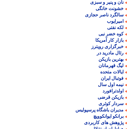
ان و پنیر و سبزی
شونت خانگی
الگرد ناصر حجازی
میرایوب
که نفتی
وه خضر نبی
ازار کار آمریکا
برگزاری رویترز
ئال مادرید در
هترین بازیکن
یگ قهرمانان
یالات متحده
وتبال ایران
یمه اول سال
ولدترافورد
ازیکن قرضی
ردار کوثری
دیران باشگاه پرسپولیس
رانکو ایوانکوویچ
ژوهش های کاربردی
واداران استقلال