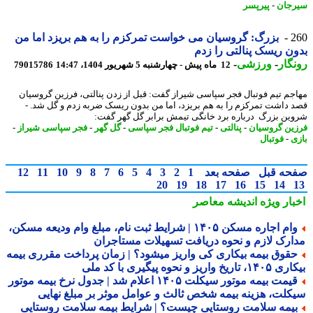
جان
-
پیرپسر
2
بزرگ: گروسیان می خواست تمرکزم را به هم بریزد اما من
ن ریسک پنالتی را زدم
گار
-
ورزشی
-
12 ماه پیش - چهارشنبه 5 شهریور 1404، 14:47
79015786
جم تیم فوتبال فجر سپاسی شیراز گفت: قبل از زدن پنالتی، فرزین گروسیان
 داشت تمرکزم را به هم بریزد، اما من بدون ریسک ضربه زدم و گل شد. -
ین بزرگ درباره برد خانگی تیمش برابر گل گهر گفت:
ین گروسیان
-
پنالتی
-
تیم فوتبال فجر سپاسی
-
گل گهر
-
فجر سپاسی شیراز
-
ی
-
فوتبال
حه قبل
صفحه بعد
1
2
3
4
5
6
7
8
9
10
11
12
20
19
18
17
16
15
14
بار ویژه
اندیشه معاصر
وام اجاره مسکن ۱۴۰۵ | شرایط ثبت نام، مبلغ وام ودیعه مسکن،
ارک لازم و نحوه دریافت تسهیلات مستاجران
قوق بیمه بیکاری کی واریز میشود؟ | زمان پرداخت مقرری بیمه
تاریخ واریز و نحوه پیگیری با کد ملی
قیمت بیمه موتور سیکلت ۱۴۰۵ اعلام شد | جدول نرخ بیمه موتور
کلت، هزینه بیمه شخص ثالث و عوامل موثر بر مبلغ نهایی
یمه سلامت روستایی چیست؟ | شرایط بیمه سلامت روستایی