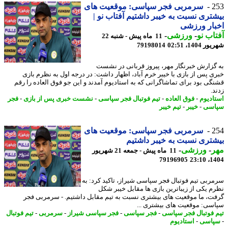
2
سرمربی فجر سپاسی: موقعیت های
تری نسبت به خیبر داشتیم آفتاب نو |
ار ورزشی
اب نو
-
ورزشی
-
11 ماه پیش - شنبه 22
1404، 02:51
79198014
گزارش خبرنگار مهر، پیروز قربانی در نشست
ی پس از بازی با خیبر خرم آباد، اظهار داشت: در درجه اول به نظرم بازی
گی بود برای تماشاگرانی که به استادیوم آمدند و این جو فوق العاده را رقم
.
ادیوم
-
فوق العاده
-
تیم فوتبال فجر سپاسی
-
نشست خبری پس از بازی
-
فجر
اسی
-
خیبر
-
تیم خیبر
2
سرمربی فجر سپاسی: موقعیت های
تری نسبت به خیبر داشتیم
ر
-
ورزشی
-
11 ماه پیش - جمعه 21 شهریور
79196905
1404
ربی تیم فوتبال فجر سپاسی شیراز، تاکید کرد: به
م یکی از زیباترین بازی ها مقابل خیبر شکل
ت، ما موقعیت های بیشتری نسبت به تیم مقابل داشتیم. - سرمربی فجر
سی: موقعیت های بیشتری ...
 فوتبال فجر سپاسی
-
فجر سپاسی
-
فجر سپاسی شیراز
-
سرمربی
-
تیم فوتبال
اسی
-
استادیوم