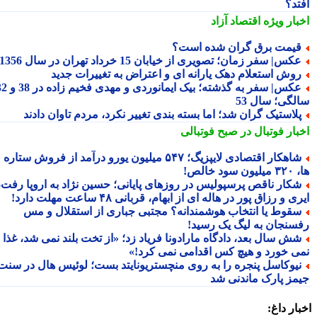
تد؟
بار ویژه
اقتصاد آزاد
یمت برق گران شده است؟
کس| سفر زمان؛ تصویری از خیابان 15 خرداد تهران در سال 1356
وش استعلام دهک یارانه ای و اعتراض به تغییرات جدید
عکس| سفر به گذشته؛ بیک ایمانوردی و مهدی فخیم زاده در 38 و 32
لگی؛ سال 53
لاستیک گران شد؛ اما بسته بندی تغییر نکرد، مردم تاوان دادند
بار فوتبال در صبح فوتبالی
شاهکار اقتصادی لایپزیگ؛ ۵۴۷ میلیون یورو درآمد از فروش ستاره
سود خالص!
کار ناقص پرسپولیس در روزهای پایانی؛ حسین نژاد به اروپا رفت،
ی و رزاق پور در هاله ای از ابهام، قربانی ۴۸ ساعت مهلت دارد!
قوط یا انتخاب هوشمندانه؟ مجتبی جباری از استقلال و مس
سنجان به لیگ یک رسید!
ش سال بعد، دادگاه مارادونا فریاد زد؛ «از تخت بلند نمی شد، غذا
ی خورد و هیچ کس اقدامی نمی کرد!»
یوکاسل پنجره را به روی منچستریونایتد بست؛ لوئیس هال در سنت
مز پارک ماندنی شد
ار داغ: