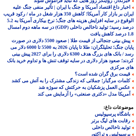
برنگار؛ روایتگر روز هایی که نباید فراموش شوند
خبار داغ اقتصاد آمریکا و جنگ با ایران | تأثیر منفی جنگ علیه
ایران بر بازار کار آمریکا؛ کاهش 350 هزار شغل در ماه / رکود قریب
الوقوع در سایه افزایش هزینه های جنگ؛ نرخ بیکاری آمریکا به 5.2
درصد رسید؛ تولید ناخالص داخلی (GDP) در سه ماهه دوم امسال
افت
پیش بینی جنجالی از قیمت طلا | صعود 5500 دلاری در صورت
پایان جنگ؛ تحلیلگران: طلا تا پایان 2026 به 5500 تا 6000 دلار می
رسد / بانک های بزرگ هدف 6300 دلاری را برای 2027 پیش بینی
ند؛ صعود هزار دلاری در سایه توقف تنش ها و تداوم خرید بانک
ی مرکزی
یمت برق گران شده است؟
لمات مرگبار؛ جملاتی که زندگی مشترک را به آتش می کشد
کس العمل پزشکیان به حرکتش که سوژه شد
مریکا مدل «دکتری صنعتی» را آزمایش می کند
ضوعات داغ:
اشگاه پرسپولیس
قابت های لیگ برتر
ولید ناخالص داخلی
رسپولیس و تراکتور