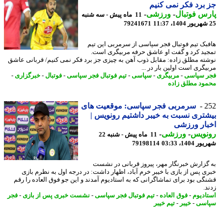
برد فکر نمی کنیم
س فوتبال
-
ورزشی
-
11 ماه پیش - سه شنبه
79241671
بک تیم فوتبال فجر سپاسی از سرمربی این تیم
ید کرد و گفت او عاشق حرفه مربیگری است.
ته مطلق زاده: مقابل ذوب آهن به چیزی جز برد فکر نمی کنیم/ قربانی عاشق
یگری است اولین بار در ...
 سپاسی
-
مربیگری
-
سپاسی
-
تیم فوتبال فجر سپاسی
-
فوتبال
-
خبرگزاری
-
ود مطلق زاده
2
سرمربی فجر سپاسی: موقعیت های
تری نسبت به خیبر داشتیم رونویس |
ار ورزشی
نویس
-
ورزشی
-
11 ماه پیش - شنبه 22
1404، 03:33
79198114
گزارش خبرنگار مهر، پیروز قربانی در نشست
ی پس از بازی با خیبر خرم آباد، اظهار داشت: در درجه اول به نظرم بازی
گی بود برای تماشاگرانی که به استادیوم آمدند و این جو فوق العاده را رقم
.
ادیوم
-
فوق العاده
-
تیم فوتبال فجر سپاسی
-
نشست خبری پس از بازی
-
فجر
اسی
-
خیبر
-
تیم خیبر