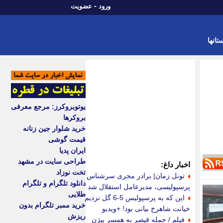
-
ورود
عضویت
تانها
یوتوبروکرز: مرجع معرفی
بروکرها
خرید شلوار جین زنانه
قیمت گوشی
ایران پدیا
طراحی سایت در مشهد
اخبار داغ:
تخت نوزاد
تونل زمان| برادر مجری سرشناس
دانلود تلگرام و تلگرام
پرسپولیسی، مدیرعامل استقلال شد
طلایی
این که به پرسپولیس 5-6 گل نزدیم
خرید ممبر تلگرام بدون
خیانت شاهرخ بیانی بود! +ویدیو
ریزش
فیلم / حمله قیصر به همسر بیژن