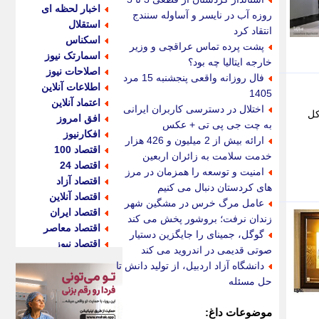
اخبار لحظه ای
روزه آب در نایسر و آساوله سنندج
استقلال
انتقاد کرد
اسکناس
پشت پرده تماس عراقچی و وزیر
اسمارتک نیوز
خارجه ایتالیا چه بود؟
اصلاحات نیوز
فال روزانه واقعی پنجشنبه 15 مرداد
اطلاعات آنلاین
1405
اعتماد آنلاین
اختلال در دسترسی کاربران ایرانی
کل
افق امروز
به چت جی پی تی + عکس
افکارنیوز
ارائه بیش از 2 میلیون و 426 هزار
اقتصاد 100
خدمت سلامت به زائران اربعین
اقتصاد 24
امنیت و توسعه را همزمان در مرز
اقتصاد آزاد
های کردستان دنبال می کنیم
اقتصاد آنلاین
عامل مرگ خرس در مشگین شهر
اقتصاد ایران
زندان نرفت؛ بروشور پخش می کند
اقتصاد معاصر
گوگل، جمینای را جایگزین دستیار
اقتصاد نیوز
صوتی قدیمی در اندروید می کند
اکو ایران
دانشگاه آزاد اردبیل، از تولید دانش تا
اکوفارس
حل مسئله
اکونگار
اکونیوز
موضوعات داغ: