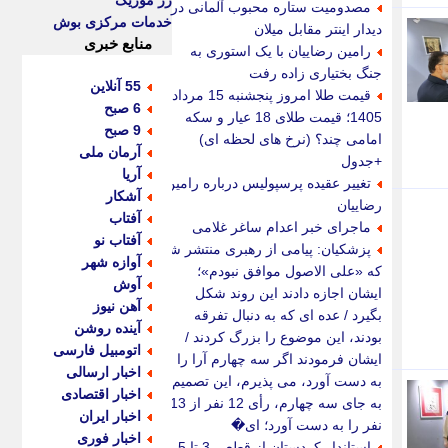
رز موزیک
مصدومیت ستاره محبوب آلمانی در
خدمات مرکزی بوش
دیدار اینتر مقابل میلان
منابع خبری
رامین رضاییان با یک استوری به
جنگ بختیاری زاده رفت
55 آنلاین
قیمت طلا امروز پنجشنبه 15 مرداد
6 صبح
1405؛ قیمت طلای 18 عیار و سکه
9 صبح
امامی چند؟ (نرخ های لحظه ای)
آرمان ملی
+جدول
آریا
تغییر عقیده پرسپولیس درباره رامین
آشکار
رضاییان
آفتاب
ماجرای خبر اعدام ساغر غلامی
آفتاب نو
پزشکیان: پیامی از رهبری منتشر شد
آوازه شهر
که «علی الاصول موافق نبودم»؛
آوش
ایشان اجازه دادند این روند شکل
آهن نیوز
بگیرد / عده ای که به دنبال تفرقه
آینده روشن
بودند، این موضوع را بزرگ کردند /
اتومبیل فارسی
ایشان فرمودند اگر سه چهارم آرا را
اخبار ارسالی
به دست آورد، می پذیرم، این تصمیم
اخبار اقتصادی
به جای سه چهارم، رأی 12 نفر از 13
اخبار ایران
نفر را به دست آورد؛ ای�
اخبار فوری
استاندار کردستان از قطعی 3 تا 5