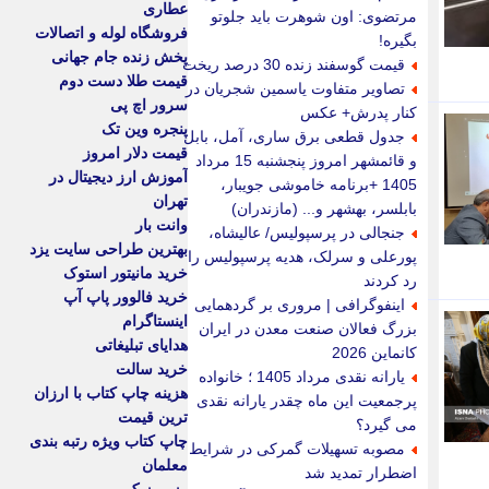
عطاری
مرتضوی: اون شوهرت باید جلوتو
فروشگاه لوله و اتصالات
بگیره!
پخش زنده جام جهانی
قیمت گوسفند زنده 30 درصد ریخت
قیمت طلا دست دوم
تصاویر متفاوت یاسمین شجریان در
سرور اچ پی
کنار پدرش+ عکس
پنجره وین تک
جدول قطعی برق ساری، آمل، بابل
قیمت دلار امروز
و قائمشهر امروز پنجشنبه 15 مرداد
آموزش ارز دیجیتال در
1405 +برنامه خاموشی جویبار،
تهران
بابلسر، بهشهر و... (مازندران)
وانت بار
جنجالی در پرسپولیس/ عالیشاه،
بهترین طراحی سایت یزد
پورعلی و سرلک، هدیه پرسپولیس را
خرید مانیتور استوک
رد کردند
خرید فالوور پاپ آپ
اینفوگرافی | مروری بر گردهمایی
اینستاگرام
بزرگ فعالان صنعت معدن در ایران
هدایای تبلیغاتی
کانماین 2026
خرید سالت
یارانه نقدی مرداد 1405 ؛ خانواده
هزینه چاپ کتاب با ارزان
پرجمعیت این ماه چقدر یارانه نقدی
ترین قیمت
می گیرد؟
چاپ کتاب ویژه رتبه بندی
مصوبه تسهیلات گمرکی در شرایط
معلمان
اضطرار تمدید شد