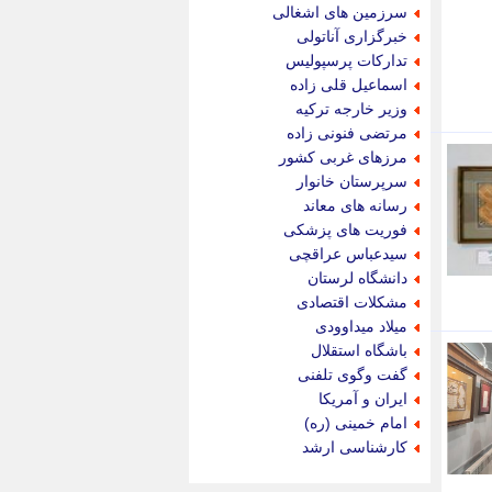
جدید پرس
سرزمین های اشغالی
جماران
خبرگزاری آناتولی
جوان ایرانی
تدارکات پرسپولیس
جهان مانا
اسماعیل قلی زاده
جهان نگر
وزیر خارجه ترکیه
جهان نیوز
مرتضی فنونی زاده
چطور
مرزهای غربی کشور
چمپیونات
سرپرستان خانوار
چمدون
رسانه های معاند
چه خبر
فوریت های پزشکی
حادثه 24
سیدعباس عراقچی
حرف تو
دانشگاه لرستان
حوادث پلاس
مشکلات اقتصادی
حوزه نیوز
میلاد میداوودی
خبر آنلاین
باشگاه استقلال
خبر جنوب
گفت وگوی تلفنی
خبر سیاسی
ایران و آمریکا
خبر گردون
امام خمینی (ره)
خبر ورزشی
کارشناسی ارشد
خبرجو
خبرجو 24