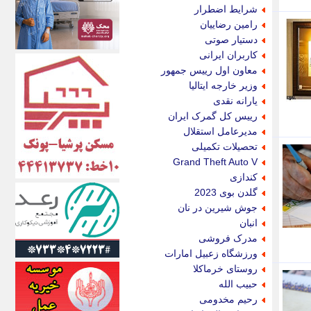
الف
شرایط اضطرار
انتشار آنلاین
رامین رضاییان
اندیشه قرن
دستیار صوتی
اندیشه معاصر
کاربران ایرانی
اندیشه ها
معاون اول رییس جمهور
انرژی پرس
وزیر خارجه ایتالیا
ای استخدام
یارانه نقدی
ایتنا
رییس کل گمرک ایران
ایراف
مدیرعامل استقلال
ایران آرت
تحصیلات تکمیلی
ایران آنلاین
Grand Theft Auto V
ایران زندگی
کندازی
ایران فوری
گلدن بوی 2023
ایرانی روز
جوش شیرین در نان
ایرانیتال
انبان
ایرنا
مدرک فروشی
ایسکانیوز
ورزشگاه زعبیل امارات
ایسنا
روستای خرماکلا
ایکنا
حبیب الله
ایلنا
رحیم مخدومی
اینتیتر