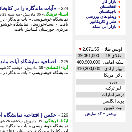
بازار کار
افغانستان
«آیات ماندگار» را در کتابخا
324 -
تاجیکستان
-
-
ایسنا
فرهنگی
35 ماه پیش - سه شنبه 28 شهریور 1402، 09:40
ویدئو های ورزشی
نمایشگاه خوشنویسی «آیات ماندگار» در 
طنز و کاریکاتور
یافت. - ایسنا/خوزستان نمایشگاه خوشنویس
بازار آتی سکه
مرکزی خوزستان گشایش یافت.
اونس طلا
2,671.55
▼
طلای 18
39,051,000
افتتاحیه نمایشگاه آیات ماندگ
325 -
سکه امامی
460,900,000
-
-
آریا
اقتصادی
35 ماه پیش - دوشنبه 27 شهریور 1402، 11:10
بهار ازادی
410,200,000
نمایشگاه خوشنویسی «آیات ماندگار در نگ
دلار امریکا
یورو
لیر ترکیه
درهم امارات
پوند انگلیس
بیت کویین
بیشتر + کد نمایش
عکس | افتتاحیه نمایشگاه آی
326 -
-
-
ایکنا
فرهنگی
35 ماه پیش - یکشنبه 26 شهریور 1402، 13:45
ادب کتابخانه مرکزی خوزستان افتتاح شد. ب