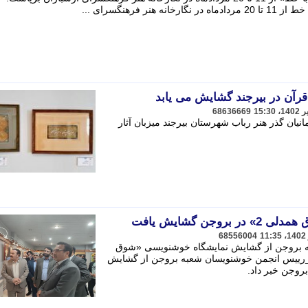
 فرهنگسرای ...
رآن در بیرجند گشایش می یابد
68636669
یان گذر هنر رباب شهرستان بیرجند میزبان آثار
جن گشایش یافت
68556004
 بروجن از گشایش نمایشگاه خوشنویسی «شوق
هرکرد_رییس انجمن خوشنویسان شعبه بروجن از گشایش