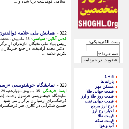
اسلامی کوهدشت برپا شده و ...
همایش ملی علامه ذوالفنون 5 مهرماه در ساری برگزار می ش
322 -
-
-
قدس آنلاین
سیاسی
35 ماه پیش - پنجشنبه 30 شهریور 1402، 12:57
پست الکترونیکی:
- دکتر محمد آزادبخت در جمع خبرنگاران 
تکریم علامه ...
5 + 1
یارانه ها
نمایشگاه خوشنویسی «رسو
323 -
مسکن مهر
-
-
ایسنا
فرهنگی
قیمت جهانی طلا
35 ماه پیش - چهارشنبه 29 شهریور 1402، 16:35
نمایشگاه خوشنویسی «رسول رحمت (ص)»
قیمت روز طلا و ارز
فرهنگسرای ارسباران برگزار می شود. 
قیمت جهانی نفت
حسین شکرآبی در گالری هنر فرهنگسرای 
نرخ ارز مرجع
اخبار نرخ ارز
قیمت طلا
قیمت سکه
آب و هوا