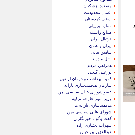
پیام نفت
مسعود پزشکیان
تابناک
اعمال محدودیت
تازه نیوز
استان کردستان
تبیان
و
ستاره برزیلی
تجارت نیوز
صنایع وابسته
تحریریه
فوتبال ایران
ترابر نیوز
ایران و عمان
ترفندباز
شاهین بیانی
تریبون اقتصاد
رئال مادرید
تسنیم نیوز
همراهی مردم
تک ناک
پورعلی گنجی
تکراتو
کمیته بهداشت و درمان اربعین
توریسم آنلاین
سازمان هدفمندسازی یارانه
تولید نیوز
عضو شورای عالی سیاسی یمن
تیتر فوری
وزیر امور خارجه ترکیه
تیکنا
هدفمندسازی یارانه ها
جاب ویژن
شورای عالی سیاسی یمن
جار نیوز
گفت وگو با خبرنگاران
جالبتر
سهراب بختیاری زاده
جام جم
عبدالعزیز بن حبتور