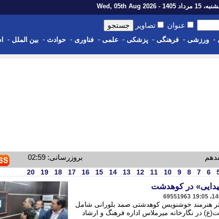
رداد 1405 - Wed, 05th Aug 2026
عنوان
تصاویر
-
-
-
-
-
-
-
-
ورزشی
فرهنگی
پزشکی
علمی
فناوری
حوادث
بین الملل
اس
دهم
بروزرسانی: 02:59
20
19
18
17
16
15
14
13
12
11
10
9
8
7
6
دایی» در کوهدشت
69551963
ر هنرمند خوشنویس کوهدشتی صمد بلورانی شامل
یت(ع) در نگارخانه میرملاس اداره فرهنگ و ارشاد