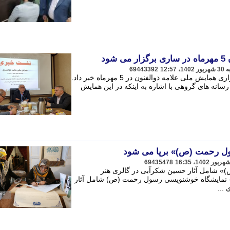
ود
69443392
رییس بنیاد ملی نخبگان مازندران از برگزاری همایش ملی علامه ذوالفنون در 5 مهرماه خبر داد.
رسانه های گروهی با اشاره به اینکه در این همایش
ل رحمت (ص)» برپا می شود
69435478
 شامل آثار حسین شکرآبی در گالری هنر
- نمایشگاه خوشنویسی رسول رحمت (ص) شامل آثار
...