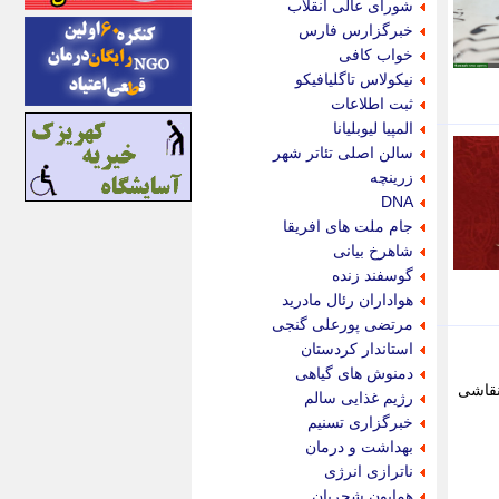
شورای عالی انقلاب
ایونا نیوز
خبرگزارس فارس
بازتاب آنلاین
خواب کافی
باشگاه خبرنگاران
نیکولاس تاگلیافیکو
باغستان نیوز
ثبت اطلاعات
بامبوک
المپیا لیوبلیانا
ببین و بخون
سالن اصلی تئاتر شهر
بدینسان
زرینچه
بنکر
DNA
بیت ران
جام ملت های افریقا
پارس فوتبال
شاهرخ بیانی
پارسینه
گوسفند زنده
پارسینه پلاس
هواداران رئال مادرید
پاز آنلاین
مرتضی پورعلی گنجی
پاس گل
استاندار کردستان
پانا
دمنوش های گیاهی
پرتو نیوز
وشنویسی و نقاشی
رژیم غذایی سالم
پرسون
خبرگزاری تسنیم
پنجره نیوز
بهداشت و درمان
پویامگ
ناترازی انرژی
پویه آنلاین
همایون شجریان