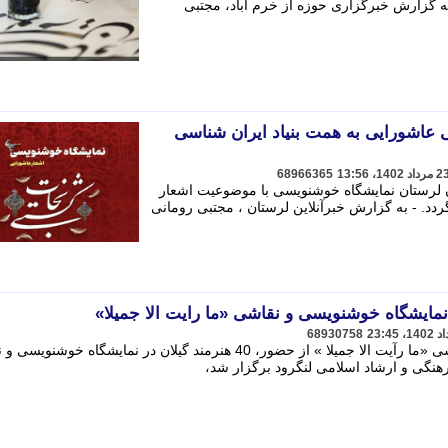
 به گزارش خبرگزاری حوزه از خرم آباد، مجتبی
 عاشورایی به همت بنیاد ایران شناسی
68966365
 لرستان نمایشگاه خوشنویسی با موضوعیت اشعار
دد. - به گزارش خبرآنلاین لرستان ، مجتبی رومانی
68930758
دبیر اجرایی نمایشگاه خوشنویسی و نقاشی «ما رآیت الا جمیلا » از حضور، 40 هنرمند گیلان در نمایشگاه خ
فرهنگی و ارشاد اسلامی لنگرود برگزار شد،