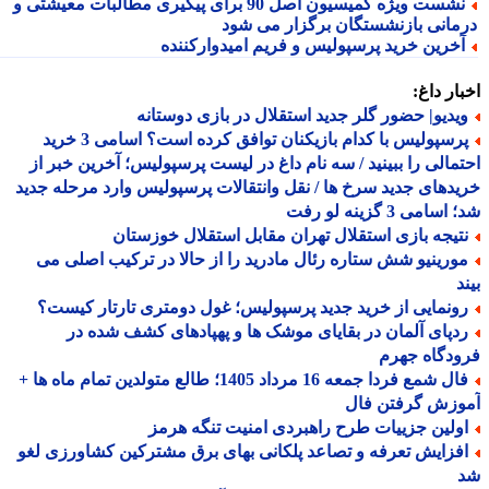
نشست ویژه کمیسیون اصل 90 برای پیگیری مطالبات معیشتی و
مانی بازنشستگان برگزار می شود
خرین خرید پرسپولیس و فریم امیدوارکننده
ار داغ:
یدیو| حضور گلر جدید استقلال در بازی دوستانه
پرسپولیس با کدام بازیکنان توافق کرده است؟ اسامی 3 خرید
مالی را ببینید / سه نام داغ در لیست پرسپولیس؛ آخرین خبر از
دهای جدید سرخ ها / نقل وانتقالات پرسپولیس وارد مرحله جدید
سامی 3 گزینه لو رفت
تیجه بازی استقلال تهران مقابل استقلال خوزستان
ورینیو شش ستاره رئال مادرید را از حالا در ترکیب اصلی می
د
ونمایی از خرید جدید پرسپولیس؛ غول دومتری تارتار کیست؟
دپای آلمان در بقایای موشک ها و پهپادهای کشف شده در
دگاه جهرم
فال شمع فردا جمعه 16 مرداد 1405؛ طالع متولدین تمام ماه ها +
وزش گرفتن فال
ولین جزییات طرح راهبردی امنیت تنگه هرمز
فزایش تعرفه و تصاعد پلکانی بهای برق مشترکین کشاورزی لغو