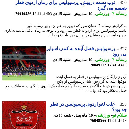
3
توپ دست درویش، پرسپولیس برای زمان اردوی قطر
یم می گیرد
نه 7
-
ورزشی
-
19 ماه پیش - شنبه 15 دی 1403، 18:11
76049556
به گزارش رسانه 7، همان طور که دیروز به عنوان اولین رسانه خبر
یم پرسپولیس برای اردو به قطر نمی رود و با توجه به زمان باقی مانده به بازی
رجام، - سرخ پوشان در تهران تمرینات خود را ...
3
پرسپولیس فصل آینده به کمپ اسپایر
 رود
نه 7
-
ورزشی
-
19 ماه پیش - شنبه 15 دی
76049117
1403
وی رایگان پرسپولیس در قطر به فصل آینده
ول شد. به گزارش ایلنا، پرسپولیس از پکیج
ود فروش عبدالکریم حسن به الوکره قطر، یک اردوی رایگان در تعطیلات نیم
بدهکار بود که نهایتا ...
3
علت لغو اردوی پرسپولیس در قطر
بود؟
م نو
-
ورزشی
-
19 ماه پیش - شنبه 15 دی
76048566
1403