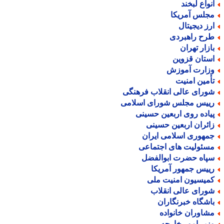
نواع لبخند
جلس آمریکا
رز دیجیتال
رح راهبردی
ازار تهران
ستان قزوین
زارت آموزش
أمین امنیت
ورای عالی انقلاب فرهنگی
ییس مجلس شورای اسلامی
یاده روی اربعین حسینی
ائران اربعین حسینی
مهوری اسلامی ایران
سئولیت های اجتماعی
پاه حضرت ابوالفضل
ییس جمهور آمریکا
میسیون امنیت ملی
ورای عالی انقلاب
اشگاه خبرنگاران
شاوران خانواده
زیر امور خارجه