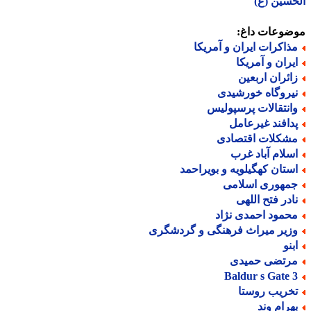
سین (ع)
ضوعات داغ:
ذاکرات ایران و آمریکا
یران و آمریکا
ائران اربعین
یروگاه خورشیدی
انتقالات پرسپولیس
دافند غیرعامل
شکلات اقتصادی
سلام آباد غرب
ستان کهگیلویه و بویراحمد
مهوری اسلامی
ادر فتح اللهی
حمود احمدی نژاد
زیر میراث فرهنگی و گردشگری
بنو
رتضی حمیدی
Baldur s Gate 
خریب روستا
هرام وند