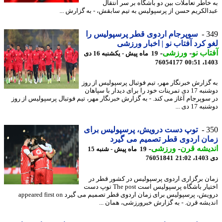
خاطر تعاملات بین دو باشگاه بر سر انتقال
الکریم حسن از پرسپولیس به تیم سابقش، - به گزارش ...
3
سوپرجام اردوی قطر پرسپولیس را
 کرد آفتاب نو | اخبار ورزشی
اب نو
-
ورزشی
-
19 ماه پیش - یکشنبه 16 دی
76054177
1403
گزارش خبرنگار مهر، تیم فوتبال پرسپولیس از روز
دوشنبه 17 دی تمرینات خود را برای دیدار با سپاهان
سوپرجام آغاز می کند. - به گزارش خبرنگار مهر، تیم فوتبال پرسپولیس از روز
17 دی ...
3
توپ دست درویش، پرسپولیس برای
ن اردوی قطر تصمیم می گیرد
یشه قرن
-
ورزشی
-
19 ماه پیش - شنبه 15
21
76051841
ن برگزاری اردوی پرسپولیس در کشور قطر در
اختیار باشگاه پرسپولیس است The post توپ دست
درویش، پرسپولیس برای زمان اردوی قطر تصمیم می گیرد appeared first on
یشه قرن. - به گزارش خبرورزشی، همان ...