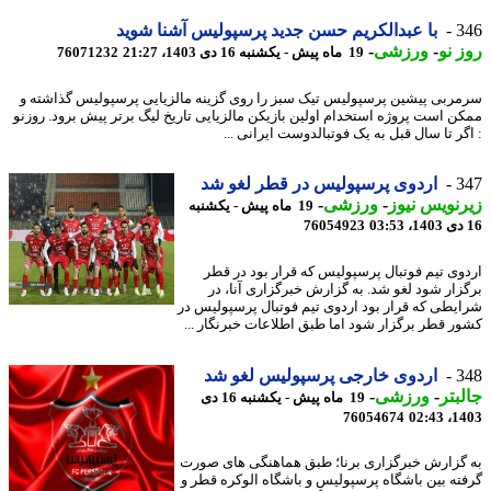
3
با عبدالکریم حسن جدید پرسپولیس آشنا شوید
 نو
-
ورزشی
-
19 ماه پیش - یکشنبه 16 دی 1403، 21:27
76071232
ربی پیشین پرسپولیس تیک سبز را روی گزینه مالزیایی پرسپولیس گذاشته و
ن است پروژه استخدام اولین بازیکن مالزیایی تاریخ لیگ برتر پیش برود. روزنو
گر تا سال قبل به یک فوتبالدوست ایرانی ...
3
اردوی پرسپولیس در قطر لغو شد
نویس نیوز
-
ورزشی
-
19 ماه پیش - یکشنبه
76054923
وی تیم فوتبال پرسپولیس که قرار بود در قطر
زار شود لغو شد. به گزارش خبرگزاری آنا، در
یطی که قرار بود اردوی تیم فوتبال پرسپولیس در
ر قطر برگزار شود اما طبق اطلاعات خبرنگار ...
3
اردوی خارجی پرسپولیس لغو شد
بتر
-
ورزشی
-
19 ماه پیش - یکشنبه 16 دی
76054674
1403
گزارش خبرگزاری برنا؛ طبق هماهنگی های صورت
ته بین باشگاه پرسپولیس و باشگاه الوکره قطر و