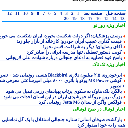
حه قبل
صفحه بعد
1
2
3
4
5
6
7
8
9
10
11
12
20
19
18
17
16
15
14
بار ویژه
روز نو
وسف پزشکیان: اگر دولت شکست بخورد، ایران شکست می خورد
یمت گذاری عجیب ایران خودرو؛ کارخانه از بازار جلو زد!
قای رضاییان؛ دیگر به شرافتت قسم نخور!
ویت دستور تعطیلی تنها مدرسه ایرانی را صادر کرد
اسخ قوه قضاییه به ادعای جنجالی درباره شهادت علی لاریجانی
بار ویژه
تک ناک
رخودروی ۲.۵ میلیون دلاری Blackbird هنسی رونمایی شد + تصویر
گوشی M8 Power پوکو با باتری ۸۰۰۰ میلی آمپرساعتی معرفی شد
تصویر
الگرد بلک هاوک به سکوی پرتاب پهپادهای رزمی تبدیل می شود
زرگ ترین نیروگاه خورشیدی ایران در این استان احداث می شود
ولکس واگن از سدان Jetta M6 رونمایی کرد
بار فوتبال در صبح فوتبالی
ازگشت طوفان آسانی؛ ستاره جنجالی استقلال با یک گل تماشایی
ه را به خود امیدوار کرد