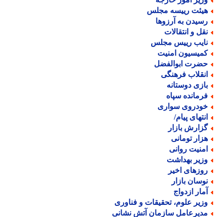
یئت رییسه مجلس
سیدن به آرزوها
قل و انتقالات
ایب رییس مجلس
میسیون امنیت
ضرت ابوالفضل
نقلاب فرهنگی
ازی دوستانه
رمانده سپاه
ودروی سواری
نتهای پیام/
زارش بازار
زار تومانی
منیت روانی
زیر بهداشت
وزهای اخیر
وسان بازار
مار ازدواج
زیر علوم، تحقیقات و فناوری
دیرعامل سازمان آتش نشانی