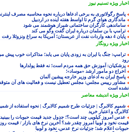
بار ویژه
تسنیم نیوز
اسخ رگولاتوری به برخی ادعاها درباره نحوه محاسبه مصرف اینترنت
اندگاری هوای گرم تا اواسط هفته آینده در اردبیل
اماندهی کارگران ساختمانی شیراز هوشمند می شود
رامپ با بن سلمان درباره ایران گفت وگو می کند
ن 4 دهه واردات نفت از عربستان؛ آمریکا به سراغ ونزوئلا رفت
بار ویژه
رونگار
رامپ: جنگ با ایران به زودی پایان می یابد؛ مذاکرات خوب پیش می
د
زشکیان: آموزش حق همه مردم است؛ نه فقط پولدارها
خراج دو مأمور ارشد «موساد»؛
اسخ ایران به ادعای وزیر خارجه پیشین آلمان
شاور رییس مجلس: مجلس تعطیل نیست و فعالیت های آن متوقف
ده است
بار ویژه
اندیشه معاصر
میم کالابرگ | جزئیات طرح شمیم کالابرگ | نحوه استفاده از شمیم
لابرگ و اعتبار خرید
دس امروز کیلویی چند است؟؛ جدول جدید قیمت حبوبات را ببینید /
مت نخود و لوبیا امروز چقدر شد؟ آخرین نرخ های بازار / قیمت روز
وبات اعلام شد؛ جزئیات نرخ عدس، نخود و لوبیا