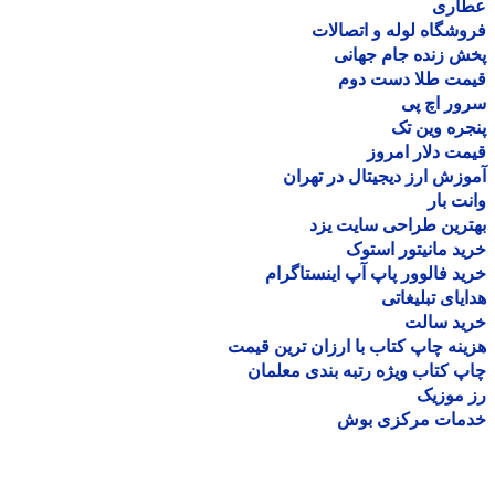
اری
شگاه لوله و اتصالات
 زنده جام جهانی
مت طلا دست دوم
ر اچ پی
ره وین تک
ت دلار امروز
زش ارز دیجیتال در تهران
ت بار
رین طراحی سایت یزد
د مانیتور استوک
د فالوور پاپ آپ اینستاگرام
یای تبلیغاتی
ید سالت
نه چاپ کتاب با ارزان ترین قیمت
 کتاب ویژه رتبه بندی معلمان
موزیک
مات مرکزی بوش