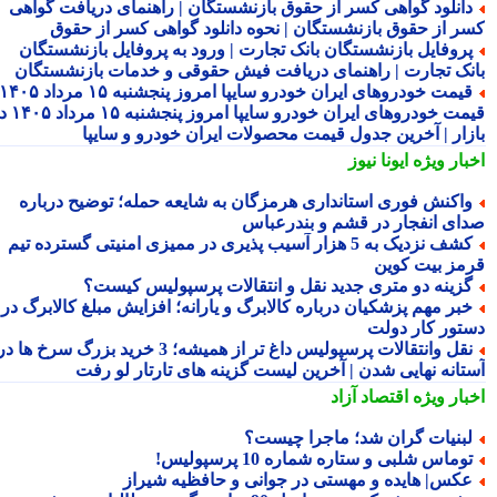
انلود گواهی کسر از حقوق بازنشستگان | راهنمای دریافت گواهی
ر از حقوق بازنشستگان | نحوه دانلود گواهی کسر از حقوق
روفایل بازنشستگان بانک تجارت | ورود به پروفایل بازنشستگان
نک تجارت | راهنمای دریافت فیش حقوقی و خدمات بازنشستگان
قیمت خودروهای ایران خودرو سایپا امروز پنجشنبه ۱۵ مرداد ۱۴۰۵ |
قیمت خودروهای ایران خودرو سایپا امروز پنجشنبه ۱۵ مرداد ۱۴۰۵ در
زار | آخرین جدول قیمت محصولات ایران خودرو و سایپا
بار ویژه
ایونا نیوز
اکنش فوری استانداری هرمزگان به شایعه حمله؛ توضیح درباره
ای انفجار در قشم و بندرعباس
کشف نزدیک به 5 هزار آسیب پذیری در ممیزی امنیتی گسترده تیم
مز بیت کوین
زینه دو متری جدید نقل و انتقالات پرسپولیس کیست؟
بر مهم پزشکیان درباره کالابرگ و یارانه؛ افزایش مبلغ کالابرگ در
تور کار دولت
نقل وانتقالات پرسپولیس داغ تر از همیشه؛ 3 خرید بزرگ سرخ ها در
تانه نهایی شدن | آخرین لیست گزینه های تارتار لو رفت
بار ویژه
اقتصاد آزاد
بنیات گران شد؛ ماجرا چیست؟
وماس شلبی و ستاره شماره 10 پرسپولیس!
کس| هایده و مهستی در جوانی و حافظیه شیراز