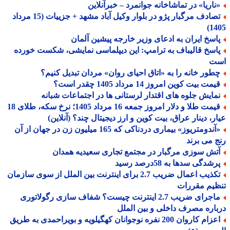
ناریا» در تماشاخانه جوانمرد – خبرآنلاین
تصادف مرگبار پژو در بلوار وکیل آباد مشهد + جزییات (15 مرداد
14
اسخ ایران به ادعای وزیر خارجه پیشین آلمان
اسخ قالیباف به ترامپ: این دیپلماسی نمایشی، شکست خورده
ت
طور خانه را به «اتاق احیای روان» مردان تبدیل کنیم؟
مت بیت کوین امروز 14 مرداد 1405 چقدر است؟
مایش جلوه های اقتدار لرستانی ها در اجتماعات شبانه
قیمت طلا و دلار امروز جمعه 16 مرداد 1405؛ نرخ سکه، طلای 18
ر، دینار عراق، بیت کوین و ارز دیجیتال چند؟ (آنلاین)
«آندومتریوز» بیماری دردناکی که 165 میلیون زن در جهان از آن
 می برند
تش سوزی مرگبار در مجتمع تجاری سعیدیه همدان
شدگی سدها به 58درصد رسید
تکذیب اعمال ضریب 2.7 برای اینترنت بین الملل از سوی سازمان
یم مقررات
ماجرای ضریب 2.7 اینترنت چیست؟ شفاف سازی رگولاتوری
اره مصرف داخلی و بین الملل
اعزام کاروان 200 نفره نوجوانان کهگیلویه و بویراحمدی به طریق