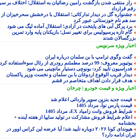
از منتفی شدن بازگشت رامین رضائیان به استقلال؛ اختلاف بر سر
م قرارداد
شنواره گل در دیدار تدارکاتی؛ استقلال با درخشش سحرخیزان از
 هم نام خوزستانی عبور کرد
رد پرگل آبی های پایتخت در آزادی؛ استقلال آماده لیگ می شود
ام تازه پرسپولیس برای تغییر نسل؛ بازیکنان پایه وارد تمرین
رگسالان شدند
بار ویژه
سرنویس
فت وگوی ترامپ با بن سلمان درباره ایران
تیوبر معروف: 99 درصد مطمئنم رودری از رئال سوءاستفاده کرد
دراسیون تأیید کرد: بونوچی دستیار مانچینی می شود
یدار قریب الوقوع اردوغان با بن سلمان و نخست وزیر پاکستان
دف قرار دادن اهداف متخاصم در قشم
بار ویژه
و قیمت خودرو | چرخان
یمت جدید بنزین سوپر وارداتی اعلام شد
یمت پارس نوآ، مرداد 1405
رایط فروش وانت زامیاد EX، مرداد 1405
علام شرایط فروش مشارکت در تولید سایپا از هفته آینده +
شنامه
هیوندای کونا ۲۰۲۶ دوباره تأیید شد؛ آیا عرضه این کراس اوور در
ان ادامه دارد؟