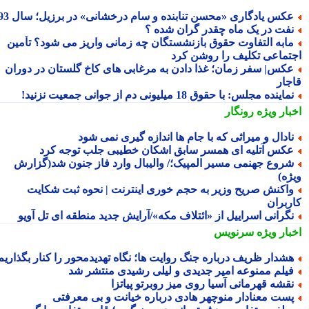
کس یادگاری «محسن تنابنده و سام درخشانی» در برزیل؛ سال 93
فت در یک ماه چقدر گران شده ؟
ابه التفاوت حقوق بازنشستگان چه زمانی واریز می شود؟ تأمین
تماعی تکلیف را روشن کرد
کس| سفر زمان؛ غذا دادن به مرغابی های کاخ گلستان در دوران
جار
ماینده مجلس: با حقوق 18 میلیونی دم از جوانی جمعیت نزنید!
بار ویژه
رونگار
ادال و میراثی که با جام ها اندازه گیری نمی شود
کس آتلیه ای همسر سابق اشکان خطیبی جلب توجه کرد
روع جهنمی مسیر المپیک؛/ والیبال وارد فاز جنون شد(گزارش
ژه)
اکنش صریح وزیر به حجم خوری اینترنت | نحوه ثبت شکایت
ربران
گرانی اسراییل از «ائتلاف مکه»/آرایش جدید منطقه ای تل آویو
بار ویژه
سرنویس
شدار ظریف درباره جنگ روایت ها؛ نگاه تهدیدمحور را کنار بگذاریم
یلم ممنوعه امیر جدیدی و لیلی رشیدی منتشر شد
قشه قهرمانی آسیا روی میز روبرتو پیاتزا
ست معنادار منوچهر هادی درباره خیانت و بی معرفتی