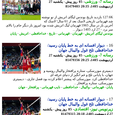
نه 7
-
ورزشی
-
85 روز پیش - یکشنبه 27
شت 1405، 20:35
81479403
127.6K بازدید تاریخ بوندس لیگای اتریش از نو نوشته
شد قهرمانی تاریخی لاسک بعد از 61 سال! لاسک که
آخرین بار در سال 1965 قهرمان لیگ اتریش شده بود امروز بار دیگر جام را بالای
27 ارد 1405 دیوار ...
دس لیگای اتریش
-
قهرمان
-
قهرمانی
-
تاریخ
-
خداحافظی
-
اتریش
-
پایان
دیوار افسانه ای به خط پایان رسید/
حافظی تلخ غول والیبال جهان
نه 7
-
ورزشی
-
85 روز پیش - یکشنبه 27
شت 1405، 20:25
81479356
یتری موزرسکی، ستاره پرافتخار والیبال روسیه و
، با پایانی تلخ و غم انگیز از دنیای حرفه ای
حافظی کرد. موزرسکی که پیشتر اعلام کرده بود فصل جاری، - دیمیتری
رسکی، ستاره پرافتخار ...
ن
-
قهرمانی
-
والیبال
-
خداحافظی
-
نایب قهرمانی
-
پرافتخار
-
جهان
دیوار افسانه ای به خط پایان رسید/
حافظی تلخ غول والیبال جهان
نویس نیوز
-
اقتصادی
-
85 روز پیش - یکشنبه
81479315