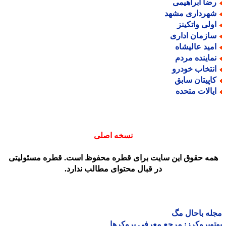
ضا ابراهیمی
هرداری مشهد
ولی واتکینز
ازمان اداری
مید عالیشاه
ماینده مردم
نتخاب خودرو
اپیتان سابق
یالات متحده
نسخه اصلی
مه حقوق این سایت برای قطره محفوظ است. قطره مسئولیتی
در قبال محتوای مطالب ندارد.
ه باحال مگ
وبروکرز: مرجع معرفی بروکرها