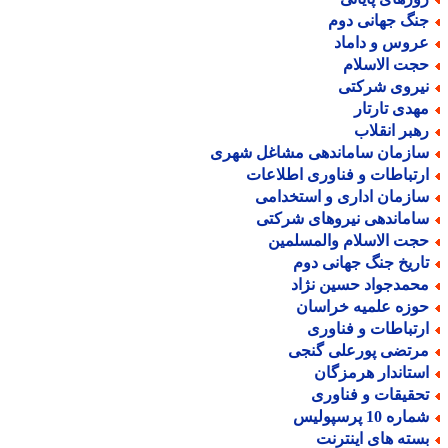
نگ جهانی دوم
روس و داماد
جت الاسلام
یروی شرکتی
هدی تارتار
هبر انقلاب
ازمان ساماندهی مشاغل شهری
رتباطات و فناوری اطلاعات
ازمان اداری و استخدامی
اماندهی نیروهای شرکتی
جت الاسلام والمسلمین
اریخ جنگ جهانی دوم
حمدجواد حسین نژاد
وزه علمیه خراسان
رتباطات و فناوری
رتضی پورعلی گنجی
ستاندار هرمزگان
حقیقات و فناوری
اره 10 پرسپولیس
سته های اینترنت