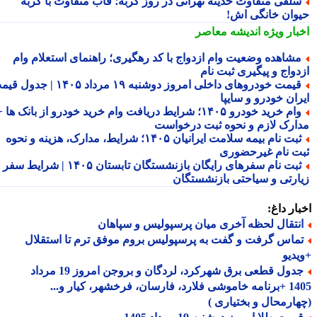
لفی متفاوت حدیثه تهرانی در روز گربه؛ قاب متفاوت با گربه
وان خانگی اش!
بار ویژه
اندیشه معاصر
شاهده وضعیت وام ازدواج با کد رهگیری؛ راهنمای استعلام وام
دواج و پیگیری ثبت نام
قیمت خودروهای داخلی امروز دوشنبه ۱۹ مرداد ۱۴۰۵ | جدول قیمت
ران خودرو و سایپا
وام خرید خودرو ۱۴۰۵؛ شرایط دریافت وام خرید خودرو از بانک ها +
ارک لازم و نحوه ثبت درخواست
ثبت نام بیمه سلامت ایرانیان ۱۴۰۵؛ شرایط، مدارک، هزینه و نحوه
ت نام غیرحضوری
ثبت نام سفرهای رایگان بازنشستگان تابستان ۱۴۰۵ | شرایط سفر
ارتی و سیاحتی بازنشستگان
ار داغ:
نتقال لحظه آخری میان پرسپولیس و سپاهان
ماس گرفت و گفت به پرسپولیس بروم موفق ترم تا استقلال
دیو
جدول قطعی برق شهرکرد، لردگان و بروجن امروز 19 مرداد
1405 +برنامه خاموشی فلارد، فارسان، فرخشهر، کیار و...
ارمحال و بختیاری )