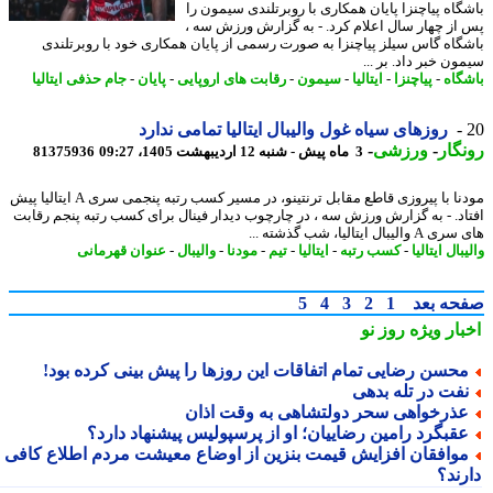
گاه پیاچنزا پایان همکاری با روبرتلندی سیمون را
از چهار سال اعلام کرد. - به گزارش ورزش سه ،
گاه گاس سیلز پیاچنزا به صورت رسمی از پایان همکاری خود با روبرتلندی
ن خبر داد. بر ...
گاه
-
پیاچنزا
-
ایتالیا
-
سیمون
-
رقابت های اروپایی
-
پایان
-
جام حذفی ایتالیا
روزهای سیاه غول والیبال ایتالیا تمامی ندارد
گار
-
ورزشی
-
3 ماه پیش - شنبه 12 اردیبهشت 1405، 09:27
81375936
مودنا با پیروزی قاطع مقابل ترنتینو، در مسیر کسب رتبه پنجمی سری A ایتالیا پیش
اد. - به گزارش ورزش سه ، در چارچوب دیدار فینال برای کسب رتبه پنجم رقابت
لیبال ایتالیا، شب گذشته ...
بال ایتالیا
-
کسب رتبه
-
ایتالیا
-
تیم
-
مودنا
-
والیبال
-
عنوان قهرمانی
حه بعد
1
2
3
4
5
بار ویژه
روز نو
حسن رضایی تمام اتفاقات این روزها را پیش بینی کرده بود!
فت در تله بدهی
ذرخواهی سحر دولتشاهی به وقت اذان
قبگرد رامین رضاییان؛ او از پرسپولیس پیشنهاد دارد؟
وافقان افزایش قیمت بنزین از اوضاع معیشت مردم اطلاع کافی
رند؟