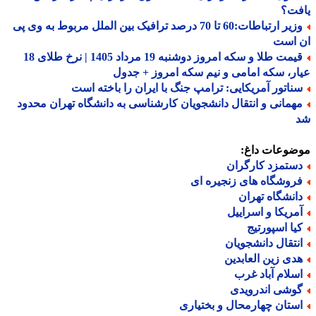
فت؟
وزیر ارتباطات:60 تا 70 درصد ترافیک بین الملل مربوط به وی پی
 است
قیمت طلا و سکه امروز دوشنبه 19 مرداد 1405 | نرخ طلای 18
ر، سکه امامی و نیم سکه امروز + جدول
ناتور آمریکایی: ترامپ جنگ با ایران را باخته است
همانی و انتقال دانشجویان کارشناسی به دانشگاه تهران محدود
ضوعات داغ:
ستمزد کارگران
روشگاه های زنجیره ای
انشگاه تهران
مریکا و اسراییل
یا اسپورتیج
نتقال دانشجویان
دی زین العابدین
سلام آباد غرب
وشی اندرویدی
ستان چهارمحال و بختیاری