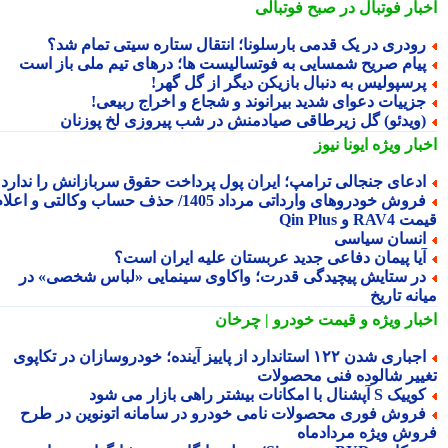
بار فوتبال در صبح فوتبالی
ودری در یک قدمی بارسلونا؛ انتقال ستاره سیتی تمام شد؟
یام صریح شمسایی به فوتسالیست ها؛ درهای تیم ملی باز است
رسپولیس به دنبال بازیکن دیگر از گل گهر!
زییات دعوای شدید بیرانوند و شجاع و اخراج ربیعی!
ویدئو) گل زیرطاقی صیادمنش در شب پیروزی لخ پوزنان
بار ویژه
ایونا نیوز
دعای جنجالی ترامپ؛ ایران پول پرداخت حقوق سربازانش را ندارد
فروش خودروهای وارداتی مرداد 1405/ حذف حساب وکالتی و اعلام
RA و Qin Plus
نسان سیاسی
یا پیمان دفاعی جدید عربستان علیه ایران است؟
ر ستایش پیچیدگی قدرت؛ واکاوی سینمایی «لباس شخصی» در
نه تاریخ
بار ویژه
و قیمت خودرو | چرخان
اجباری شدن ۱۲۲ استاندارد از پاییز آینده؛ خودروسازان در تکاپوی
ییر شالوده فنی محصولات
یک S آپشنال با امکانات بیشتر راهی بازار می شود
روش فوری محصولات نامی خودرو در سامانه اتونوین در طرح
وش ویژه مردادماه