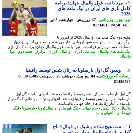
نبرد با سه غول والیبال جهان؛ برنامه
ل بازی های ایران در لیگ ملت های
20
 نیوز
-
ورزشی
-
47 روز پیش - چهارشنبه 3 تیر
81734613
1405
هفته دوم لیگ ملت های والیبال 2026 از امروز با
برگزاری 36 دیدار در سه شهر اروپایی آغاز می شود و تیم ملی ایران در چهار
بقه حساس برابر فرانسه، - نبرد با سه غول والیبال جهان؛ برنامه کامل بازی ...
 ملت های والیبال
-
تیم ملی ایران
-
والیبال
-
ایران
-
برگزار
-
هفته دوم
-
غول
بال
ویدیو: گل اول بارسلونا به رئال بتیس توسط رافینیا
نه 7
-
ورزشی
-
84 روز پیش - دوشنبه 28 اردیبهشت 1405، 00:30
81480
اول بارسلونا به رئال بتیس توسط رافینیا زده شد. انتهای پیام/ + گل اول
لونا به رئال بتیس توسط رافینیا زده شد. انتهای پیام/ + - در حالی که کمتر از
ماه تا آغاز رقابت های جام جهانی باقیمانده،
بال
-
رئال بتیس
-
جام جهانی
-
لیگ قهرمانان والیبال اروپا
-
بارسلونا
-
لیگ
مانان
-
انتهای پیام/
سه، هیچ ساده و شیک در فینال؛/ تاج
ری پادشاه والیبال جهان در تورین