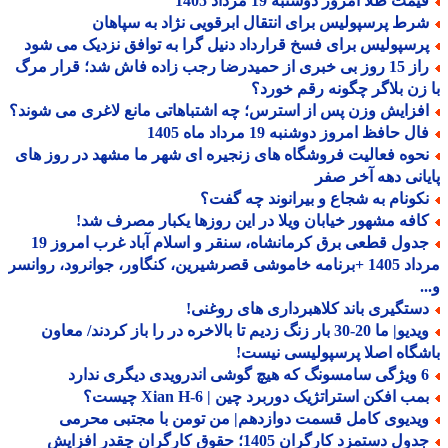
مت طلا امروز دوشنبه 19 مرداد 1405
رط پرسپولیس برای انتقال ابرقویی نژاد به سپاهان
رسپولیس برای فسخ قرارداد دنیل گرا به توافق نزدیک می شود
راز 15 روز بی خبری از حمیدرضا رجب زاده فاش شد؛ قرار مرگ
زن بلاگر چگونه رقم خورد؟
فزایش وزن پس از استرس؛ چه اشتباهاتی مانع لاغری می شوند؟
ل حافظ امروز دوشنبه 19 مرداد ماه 1405
حوه فعالیت فروشگاه های زنجیره ای شهر ما مشهد در روز های
انی دهه آخر صفر
کونام به شجاع و بیرانوند چه گفت؟
افه مشهور خیابان ویلا در این روزها یکبار مصرف شد!
جدول قطعی برق کرمانشاه، سنقر و اسلام آباد غرب امروز 19
مرداد 1405 +برنامه خاموشی قصرشیرین، کنگاور، جوانرود، روانسر
ستگیری باند کلاهبرداری های روغنی!
ویدیو| ما 20-30 بار زنگ زدیم تا بالاخره در را باز کردند/ معاون
گاه اصلا پرسپولیسی نیست!
درویدی دیگری ندارد
ب افکن استراتژیک دوربرد چین | Xian H-6 چیست؟
یدیوی کامل قسمت دوازدهم| من تومن با مجتبی محرمی
جدول دستمزد کارگران 1405؛ حقوق کارگران چقدر افزایش