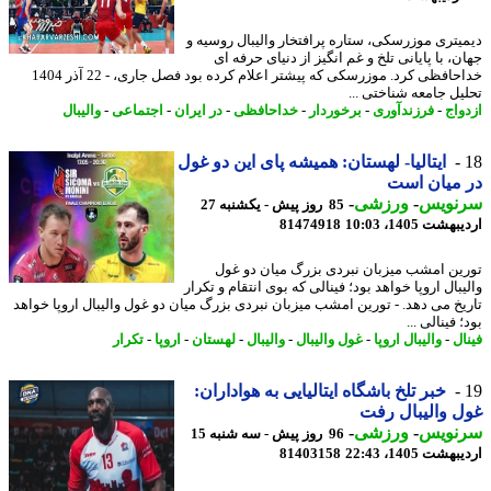
یتری موزرسکی، ستاره پرافتخار والیبال روسیه و
، با پایانی تلخ و غم انگیز از دنیای حرفه ای
خداحافظی کرد. موزرسکی که پیشتر اعلام کرده بود فصل جاری، - 22 آذر 1404
یل جامعه شناختی ...
واج
-
فرزندآوری
-
برخوردار
-
خداحافظی
-
در ایران
-
اجتماعی
-
والیبال
ایتالیا- لهستان: همیشه پای این دو غول
میان است
نویس
-
ورزشی
-
85 روز پیش - یکشنبه 27
شت 1405، 10:03
81474918
ین امشب میزبان نبردی بزرگ میان دو غول
بال اروپا خواهد بود؛ فینالی که بوی انتقام و تکرار
یخ می دهد. - تورین امشب میزبان نبردی بزرگ میان دو غول والیبال اروپا خواهد
 فینالی ...
ال
-
والیبال اروپا
-
غول والیبال
-
والیبال
-
لهستان
-
اروپا
-
تکرار
خبر تلخ باشگاه ایتالیایی به هواداران:
 والیبال رفت
نویس
-
ورزشی
-
96 روز پیش - سه شنبه 15
شت 1405، 22:43
81403158