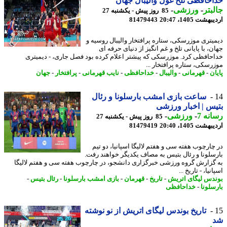
حافظی تلخ غول والیبال جهان
بتر
-
ورزشی
-
85 روز پیش - یکشنبه 27
شت 1405، 20:47
81479443
یتری موزرسکی، ستاره پرافتخار والیبال روسیه و
، با پایانی تلخ و غم انگیز از دنیای حرفه ای
حافظی کرد. موزرسکی که پیشتر اعلام کرده بود فصل جاری، - دیمیتری
رسکی، ستاره پرافتخار ...
ن
-
قهرمانی
-
والیبال
-
خداحافظی
-
نایب قهرمانی
-
پرافتخار
-
جهان
ساعت بازی امشب بارسلونا و رئال
س | اخبار ورزشی
نه 7
-
ورزشی
-
85 روز پیش - یکشنبه 27
شت 1405، 20:40
81479419
چارچوب هفته سی و هفتم لالیگا اسپانیا، دو تیم
سلونا و رئال بتیس به مصاف یکدیگر خواهند رفت.
گزارش گروه ورزشی خبرگزاری دانشجو، در چارچوب هفته سی و هفتم لالیگا
نیا، - تاریخ ...
دس لیگای اتریش
-
تاریخ
-
قهرمان
-
بازی امشب بارسلونا
-
رئال بتیس
-
سلونا
-
خداحافظی
تاریخ بوندس لیگای اتریش از نو نوشته