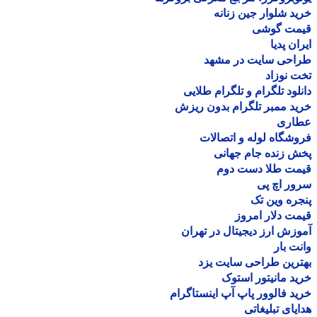
د شلوار جین زنانه
مت گوشی
ان پدیا
احی سایت در مشهد
 نوزاد
لود تلگرام و تلگرام طلایی
د ممبر تلگرام بدون ریزش
اری
شگاه لوله و اتصالات
 زنده جام جهانی
مت طلا دست دوم
ر اچ پی
ره وین تک
ت دلار امروز
زش ارز دیجیتال در تهران
ت بار
رین طراحی سایت یزد
د مانیتور استوک
د فالوور پاپ آپ اینستاگرام
یای تبلیغاتی