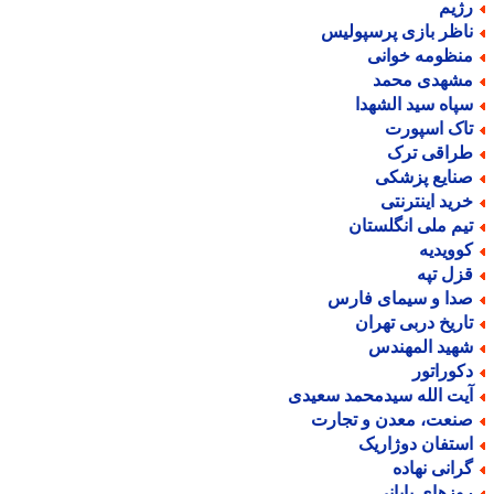
ژیم
اظر بازی پرسپولیس
نظومه خوانی
شهدی محمد
پاه سید الشهدا
اک اسپورت
راقی ترک
نایع پزشکی
رید اینترنتی
یم ملی انگلستان
وویدیه
زل تپه
دا و سیمای فارس
اریخ دربی تهران
هید المهندس
کوراتور
یت الله سیدمحمد سعیدی
نعت، معدن و تجارت
ستفان دوژاریک
رانی نهاده
وزهای پایانی