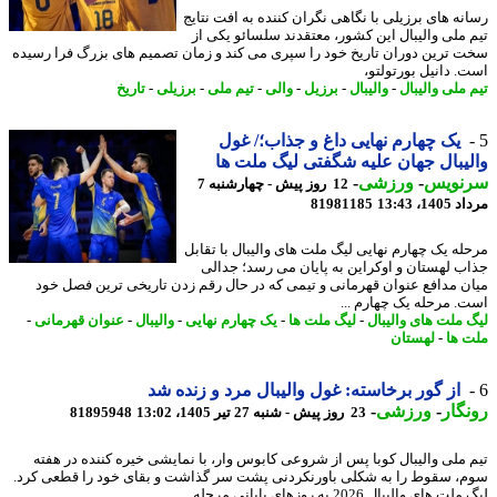
نه های برزیلی با نگاهی نگران کننده به افت نتایج
 ملی والیبال این کشور، معتقدند سلسائو یکی از
 ترین دوران تاریخ خود را سپری می کند و زمان تصمیم های بزرگ فرا رسیده
. دانیل بورتولتو،
 ملی والیبال
-
والیبال
-
برزیل
-
والی
-
تیم ملی
-
برزیلی
-
تاریخ
یک چهارم نهایی داغ و جذاب؛/ غول
یبال جهان علیه شگفتی لیگ ملت ها
نویس
-
ورزشی
-
12 روز پیش - چهارشنبه 7
1، 13:43
81981185
له یک چهارم نهایی لیگ ملت های والیبال با تقابل
ب لهستان و اوکراین به پایان می رسد؛ جدالی
ن مدافع عنوان قهرمانی و تیمی که در حال رقم زدن تاریخی ترین فصل خود
. مرحله یک چهارم ...
 ملت های والیبال
-
لیگ ملت ها
-
یک چهارم نهایی
-
والیبال
-
عنوان قهرمانی
-
 ها
-
لهستان
از گور برخاسته: غول والیبال مرد و زنده شد
گار
-
ورزشی
-
23 روز پیش - شنبه 27 تیر 1405، 13:02
81895948
 ملی والیبال کوبا پس از شروعی کابوس وار، با نمایشی خیره کننده در هفته
، سقوط را به شکلی باورنکردنی پشت سر گذاشت و بقای خود را قطعی کرد.
های والیبال 2026 به روزهای پایانی مرحله ...