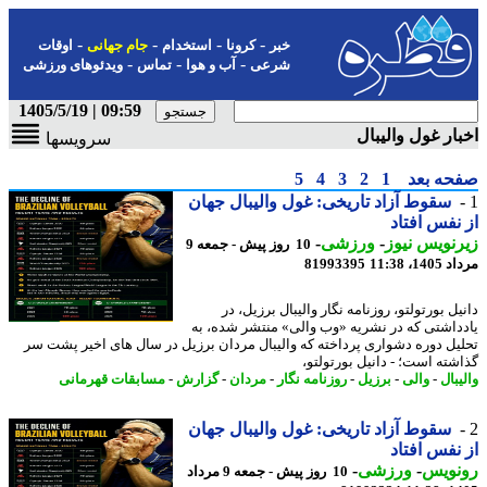
-
-
-
-
خبر
کرونا
استخدام
جام جهانی
اوقات
-
-
-
شرعی
آب و هوا
تماس
ویدئوهای ورزشی
09:59 | 1405/5/19
ار غول والیبال
سرویسها
حه بعد
1
2
3
4
5
سقوط آزاد تاریخی: غول والیبال جهان
نفس افتاد
نویس نیوز
-
ورزشی
-
10 روز پیش - جمعه 9
1، 11:38
81993395
ل بورتولتو، روزنامه نگار والیبال برزیل، در
داشتی که در نشریه «وب والی» منتشر شده، به
یل دوره دشواری پرداخته که والیبال مردان برزیل در سال های اخیر پشت سر
شته است؛ - دانیل بورتولتو،
بال
-
والی
-
برزیل
-
روزنامه نگار
-
مردان
-
گزارش
-
مسابقات قهرمانی
سقوط آزاد تاریخی: غول والیبال جهان
نفس افتاد
نویس
-
ورزشی
-
10 روز پیش - جمعه 9 مرداد