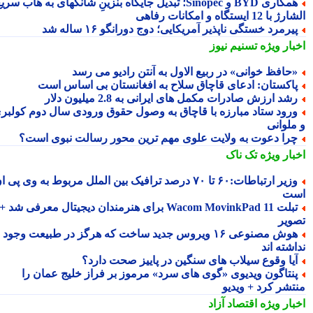
همکاری BYD و Sinopec؛ تبدیل جایگاه بنزینِ شانگهای به هاب سریع
ا 12 ایستگاه و امکانات رفاهی
یرمرد خستگی ناپذیر آمریکایی؛ دوج دورانگو ۱۶ ساله شد
بار ویژه
تسنیم نیوز
حافظ خوانی» در ربیع الاول به آنتن رادیو می رسد
اکستان: ادعای قاچاق سلاح به افغانستان بی اساس است
شد ارزش صادرات مکمل های ایرانی به 2.8 میلیون دلار
رود ستاد مبارزه با قاچاق به وصول حقوق ورودی سال دوم کولبری
ملوانی
را دعوت به ولایت علوی مهم ترین محور رسالت نبوی است؟
بار ویژه
تک ناک
وزیر ارتباطات:۶۰ تا ۷۰ درصد ترافیک بین الملل مربوط به وی پی ان
ت
تبلت Wacom MovinkPad 11 برای هنرمندان دیجیتال معرفی شد +
ویر
هوش مصنوعی ۱۶ ویروس جدید ساخت که هرگز در طبیعت وجود
شته اند
یا وقوع سیلاب های سنگین در پاییز صحت دارد؟
نتاگون ویدیوی «گوی های سرد» مرموز بر فراز خلیج عمان را
تشر کرد + ویدیو
بار ویژه
اقتصاد آزاد