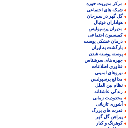
رکز مدیریت حوزه
بکه های اجتماعی
ل گهر در سیرجان
واداران فوتبال
دیران پرسپولیس
میسیون اجتماعی
رمان خشکی پوست
ازگشت به ایران
وسته پوسته شدن
هره های سرشناس
ناوری اطلاعات
یروهای امنیتی
دافع پرسپولیس
ظام بین الملل
ندگی عاشقانه
حدودیت زمانی
شوری تازیانی
درت های بزرگ
یراهن گل گهر
وهرنگ و کیار