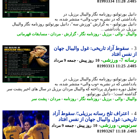
81993334
1405
ل بورتولتو، روزنامه نگار والیبال برزیل، در
داشتی که در نشریه «وب والی» منتشر شده، به
یل بورتولتو، - به گزارش “ورزش سه”، دانیل بورتولتو، روزنامه نگار والیبال
ل، در یادداشتی ...
بال
-
والی
-
برزیل
-
روزنامه نگار
-
گزارش
-
مردان
-
مسابقات قهرمانی
سقوط آزاد تاریخی: غول والیبال جهان
نفس افتاد
نه 7
-
ورزشی
-
10 روز پیش - جمعه 9 مرداد
81993313
1405
ل بورتولتو، روزنامه نگار والیبال برزیل، در
داشتی که در نشریه «وب والی» منتشر شده، به
یل دوره دشواری پرداخته که والیبال مردان برزیل در سال های اخیر پشت سر
شته است؛ - دانیل بورتولتو،
بال
-
والی
-
برزیل
-
روزنامه نگار
-
روزنامه
-
مردان
-
پشت سر
اعتراف تلخ رسانه برزیلی؛/ سقوط آزاد
یخی: غول والیبال جهان از نفس افتاد
نویس
-
ورزشی
-
10 روز پیش - جمعه 9 مرداد
81993267
1405