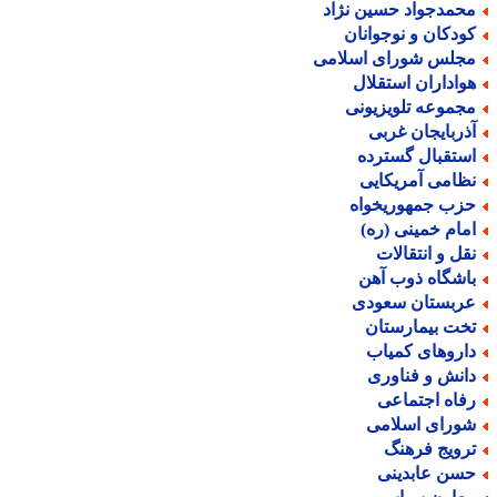
حمدجواد حسین نژاد
ودکان و نوجوانان
جلس شورای اسلامی
واداران استقلال
جموعه تلویزیونی
ذربایجان غربی
ستقبال گسترده
ظامی آمریکایی
زب جمهوریخواه
مام خمینی (ره)
قل و انتقالات
اشگاه ذوب آهن
ربستان سعودی
خت بیمارستان
اروهای کمیاب
انش و فناوری
فاه اجتماعی
ورای اسلامی
رویج فرهنگ
سن عابدینی