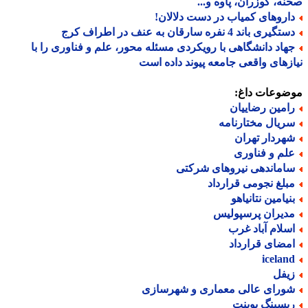
ه، کوزران، پاوه و...
اروهای کمیاب در دست دلالان!
گیری باند 4 نفره سارقان به عنف در اطراف کرج
هاد دانشگاهی با رویکردی مسئله محور، علم و فناوری را با
زهای واقعی جامعه پیوند داده است
ضوعات داغ:
امین رضاییان
ریال مختارنامه
هردار تهران
لم و فناوری
اماندهی نیروهای شرکتی
بلغ نجومی قرارداد
نیامین نتانیاهو
دیران پرسپولیس
سلام آباد غرب
مضای قرارداد
icelan
یفل
ورای عالی معماری و شهرسازی
یسینگ پوینت