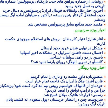
ونمایی از شماره پیراهن های جدید بازیکنان پرسپولیس؛ شماره های
ریخی به نسل جدید رسید
خرین اخبار نقل وانتقالات فوتبال ایران؛ پرسپولیس به دنبال خرید
ید، استقلال گرفتار پنجره بسته، تراکتور و سپاهان آماده لیگ بیست
شم
قصد جدید مدافع سابق پرسپولیس مشخص شد
بار ویژه
سرنویس
غاز شارژ اعتبار کارمندان | روش های استعلام موجودی حکمت
رت
شکل در نهایی شدن خرید جدید آرسنال
حتمال دست داشتن اسراییل در مشکلات اخیر اسپانیا
اسین در دو راهی سپاهان- نساجی
انسلو در تمرین الهلال: رویای بارسا نابود شد؟
بار ویژه
رونگار
نصوریان: داور مشت زد و بازی را تمام کردیم
ارن افرز: جنگ با ایران یک فاجعه تمام عیار است
ودمان از قالیباف خواستیم رییس تیم مذاکره کننده شود/ پزشکیان:
ا من و ترامپ توافق را امضا کردیم؟
سمی: قرارداد هافبک میلان فسخ شد
رنوشت چین در انتظار عربستان / پول سعودی ته کشید، پایان
ریک لیگ روشن!