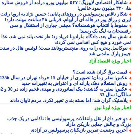
شاهکار اقتصادی لایپزیگ؛ ۵۴۷ میلیون یورو درآمد از فروش ستاره
سود خالص!
کار ناقص پرسپولیس در روزهای پایانی؛ حسین نژاد به اروپا رفت،
ی و رزاق پور در هاله ای از ابهام، قربانی ۴۸ ساعت مهلت دارد!
قوط یا انتخاب هوشمندانه؟ مجتبی جباری از استقلال و مس
سنجان به لیگ یک رسید!
ش سال بعد، دادگاه مارادونا فریاد زد؛ «از تخت بلند نمی شد، غذا
ی خورد و هیچ کس اقدامی نمی کرد!»
یوکاسل پنجره را به روی منچستریونایتد بست؛ لوئیس هال در سنت
مز پارک ماندنی شد
بار ویژه
اقتصاد آزاد
یمت برق گران شده است؟
کس| سفر زمان؛ تصویری از خیابان 15 خرداد تهران در سال 1356
وش استعلام دهک یارانه ای و اعتراض به تغییرات جدید
عکس| سفر به گذشته؛ بیک ایمانوردی و مهدی فخیم زاده در 38 و 32
لگی؛ سال 53
لاستیک گران شد؛ اما بسته بندی تغییر نکرد، مردم تاوان دادند
بار ویژه
ایونا نیوز
و خبر داغ از نقل وانتقالات پرسپولیسی ها؛ ناکامی در یک جذب
رگ و چالش جدایی بازیکن مازاد
خرین وضعیت تمرین بازیکنان پرسپولیس در آزادی