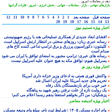
در معاملات امروز ...
ارهای جهانی
-
بازار
-
معاملات
-
جهانی
-
بخش انرژی
-
امروز
-
فلزات گرانبها
حه قبل
صفحه بعد
1
2
3
4
5
6
7
8
9
10
11
12
20
19
18
17
16
15
14
بار ویژه
تسنیم نیوز
فشای ابعاد جدیدی از همکاری تسلیحاتی هند با رژیم صهیونیستی
سانه عبری زبان: روزهای سختی در انتظار ارتش اسراییل است
لینتون: دکوراسیون پرزرق و برق ترامپ تداعی کننده کاخ های
ام است
سانه های عبری: ترامپ مجبور به امضای توافق با ایران می شود
سراییل هیوم: توافق مکه به هیچ عنوان علیه اسراییل نیست
بار ویژه
روز نو
اکنش فوری همتی به ادعای وزیر خزانه داری آمریکا
حریم های جدید آمریکا علیه ایران اعمال شد
بر خوب برای بازنشستگان بانک رفاه
ک روایت تازه از علت نرفتن رهبر شهید به پناهگاه
زشکیان: من اگر بخواهم استعفا بدهم رسما اعلام می کنم!
بار ویژه
اندیشه معاصر
وام اجاره مسکن ۱۴۰۵ | شرایط ثبت نام، مبلغ وام ودیعه مسکن،