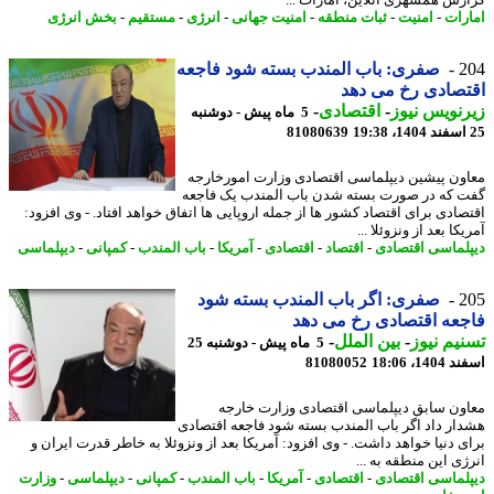
رش همشهری آنلاین، امارات ...
رات
-
امنیت
-
ثبات منطقه
-
امنیت جهانی
-
انرژی
-
مستقیم
-
بخش انرژی
2
صفری: باب المندب بسته شود فاجعه
صادی رخ می دهد
نویس نیوز
-
اقتصادی
-
5 ماه پیش - دوشنبه
81080639
ون پیشین دیپلماسی اقتصادی وزارت امورخارجه
 که در صورت بسته شدن باب المندب یک فاجعه
صادی برای اقتصاد کشور ها از جمله اروپایی ها اتفاق خواهد افتاد. - وی افزود:
کا بعد از ونزوئلا ...
لماسی اقتصادی
-
اقتصاد
-
اقتصادی
-
آمریکا
-
باب المندب
-
کمپانی
-
دیپلماسی
2
صفری: اگر باب المندب بسته شود
عه اقتصادی رخ می دهد
یم نیوز
-
بین الملل
-
5 ماه پیش - دوشنبه 25
14، 18:06
81080052
ون سابق دیپلماسی اقتصادی وزارت خارجه
ار داد اگر باب المندب بسته شود فاجعه اقتصادی
ی دنیا خواهد داشت. - وی افزود: آمریکا بعد از ونزوئلا به خاطر قدرت ایران و
ی این منطقه به ...
لماسی اقتصادی
-
اقتصادی
-
آمریکا
-
باب المندب
-
کمپانی
-
دیپلماسی
-
وزارت