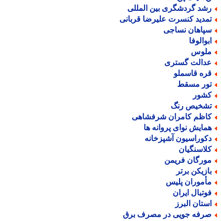
شد گردشگری بین المللی
مدید کنسرت علیرضا قربانی
پاهان نساجی
بوالوفا
لوس
دالت گستری
ره قاسملو
ور مسقط
شور
شخیص رنگ
اظم کامران شرفشاهی
مایش نوای پروانه ها
کوراسیون آشپزخانه
لاسنگیان
ورگان فریمن
ازیکن برتر
أموران پلیس
وتبال ایران
ستان البرز
رفه جویی در مصرف برق