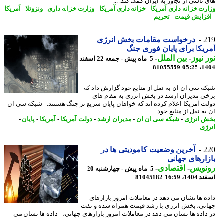
 ناشی از تجاوز به ایران کمک کند. ...
رت خزانه داری آمریکا
-
خزانه داری آمریکا
-
وزارت خزانه داری
-
ونزوئلا
-
آمریکا
زایش قیمت
-
تحریم
2
درخواست مقامات بخش انرژی
یکا برای پایان فوری جنگ
 نیوز
-
بین الملل
-
5 ماه پیش - جمعه 22 اسفند
81055559
1404
ه سی ان ان به نقل از منابع خود گزارش داد که
ی مدیران ارشد در بخش انرژی به مقام های
ت آمریکا اعلام کرده اند که خواهان پایان سریع تر جنگ هستند. - شبکه سی ان
ه نقل از منابع خود ...
 انرژی
-
شبکه سی ان ان
-
مدیران ارشد
-
دولت آمریکا
-
آمریکا
-
پایان
-
ژی
2
آخرین وضعیت کامودیتی ها در
ارهای جهانی
نویس
-
اقتصادی
-
5 ماه پیش - چهارشنبه 20
14، 16:59
81045182
ه ها نشان می دهد در معاملات امروز بازارهای
نی، بخش انرژی با رشد قیمت همراه شده و نفت
داده ها نشان می دهد در معاملات امروز بازارهای جهانی، - داده ها نشان می