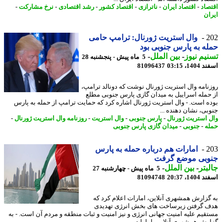
صاد
-
اقتصاد ایران
-
ناترازی
-
اقتصاد کشور
-
رشد اقتصادی
-
نرخ مشارکت
-
ان
2
وال استریت ژورنال: ترامپ حامی
ه به پارس جنوبی بود
یم نیوز
-
بین الملل
-
5 ماه پیش - پنجشنبه 28
14، 03:15
81096437
نامه وال استریت ژورنال نوشت که دونالد ترامپ،
حمله اسراییل به میدان گازی پارس جنوبی مطلع
ه است. - وال استریت ژورنال اشاره کرد که حمایت ترامپ از حمله به پارس
بی، نشان دهنده ...
 استریت ژورنال
-
پارس جنوبی
-
وال استریت
-
روزنامه وال استریت ژورنال
-
ه
-
جنوبی
-
میدان گازی پارس جنوبی
2
امارات هم درباره حمله به پارس
وبی موضع گرفت
بتر
-
بین الملل
-
5 ماه پیش - چهارشنبه 27
14، 20:37
81094748
گزارش همشهری آنلاین، امارات اعلام کرد که
 گرفتن زیرساخت های بخش انرژی تهدیدی
قیم علیه امنیت جهانی انرژی و نیز امنیت و ثبات منطقه و مردم آن است. - به