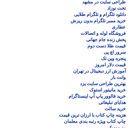
احی سایت در مشهد
 نوزاد
لود تلگرام و تلگرام طلایی
د ممبر تلگرام بدون ریزش
اری
شگاه لوله و اتصالات
 زنده جام جهانی
مت طلا دست دوم
ر اچ پی
ره وین تک
ت دلار امروز
زش ارز دیجیتال در تهران
ت بار
رین طراحی سایت یزد
د مانیتور استوک
د فالوور پاپ آپ اینستاگرام
یای تبلیغاتی
ید سالت
نه چاپ کتاب با ارزان ترین قیمت
 کتاب ویژه رتبه بندی معلمان
موزیک