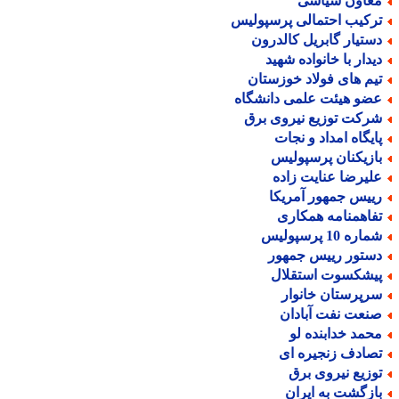
عاون سیاسی
رکیب احتمالی پرسپولیس
ستیار گابریل کالدرون
یدار با خانواده شهید
یم های فولاد خوزستان
ضو هیئت علمی دانشگاه
رکت توزیع نیروی برق
ایگاه امداد و نجات
ازیکنان پرسپولیس
لیرضا عنایت زاده
ییس جمهور آمریکا
فاهمنامه همکاری
اره 10 پرسپولیس
ستور رییس جمهور
یشکسوت استقلال
رپرستان خانوار
نعت نفت آبادان
حمد خدابنده لو
صادف زنجیره ای
وزیع نیروی برق
ازگشت به ایران