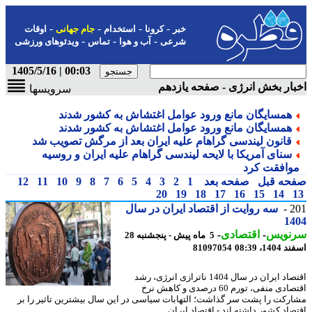
-
-
-
-
خبر
کرونا
استخدام
جام جهانی
اوقات
-
-
-
شرعی
آب و هوا
تماس
ویدئوهای ورزشی
00:03 | 1405/5/16
ار بخش انرژی - صفحه یازدهم
سرویسها
همسایگان مانع ورود عوامل اغتشاش به کشور شدند
همسایگان مانع ورود عوامل اغتشاش به کشور شدند
قانون لیندسی گراهام علیه ایران بعد از مرگش تصویب شد
سنای آمریکا با لایحه لیندسی گراهام علیه ایران و روسیه
وافقت کرد
حه قبل
صفحه بعد
1
2
3
4
5
6
7
8
9
10
11
12
20
19
18
17
16
15
14
2
سه روایت از اقتصاد ایران در سال
14
نویس
-
اقتصادی
-
5 ماه پیش - پنجشنبه 28
14، 08:39
81097054
اقتصاد ایران در سال 1404 ناترازی انرژی، رشد
اقتصادی منفی، تورم 60 درصدی و کاهش نرخ
رکت را پشت سر گذاشت؛ التهابات سیاسی در این سال بیشترین تاثیر را بر
اد کشور داشته اند - اقتصاد ایران ...