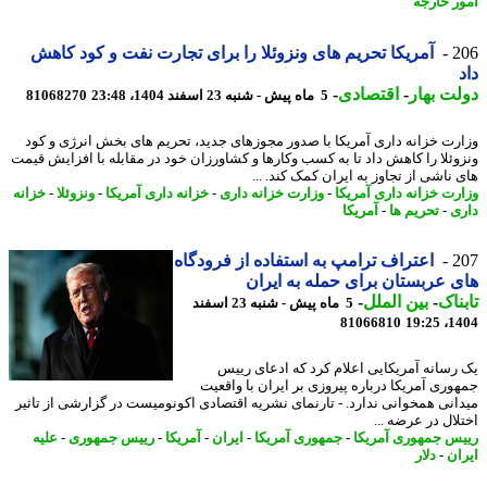
ر خارجه
2
آمریکا تحریم های ونزوئلا را برای تجارت نفت و کود کاهش
ت بهار
-
اقتصادی
-
5 ماه پیش - شنبه 23 اسفند 1404، 23:48
81068270
رت خزانه داری آمریکا با صدور مجوزهای جدید، تحریم های بخش انرژی و کود
وئلا را کاهش داد تا به کسب وکارها و کشاورزان خود در مقابله با افزایش قیمت
 ناشی از تجاوز به ایران کمک کند. ...
رت خزانه داری آمریکا
-
وزارت خزانه داری
-
خزانه داری آمریکا
-
ونزوئلا
-
خزانه
ی
-
تحریم ها
-
آمریکا
2
اعتراف ترامپ به استفاده از فرودگاه
 عربستان برای حمله به ایران
ناک
-
بین الملل
-
5 ماه پیش - شنبه 23 اسفند
81066810
1404
رسانه آمریکایی اعلام کرد که ادعای رییس
وری آمریکا درباره پیروزی بر ایران با واقعیت
انی همخوانی ندارد. - تارنمای نشریه اقتصادی اکونومیست در گزارشی از تاثیر
لال در عرضه ...
س جمهوری آمریکا
-
جمهوری آمریکا
-
ایران
-
آمریکا
-
رییس جمهوری
-
علیه
ان
-
دلار