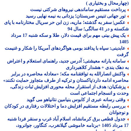
ارمحال و بختیاری )
رداخت مستقیم ساماندهی نیروهای شرکتی نیست
ور جهانی تنیس صربستان؛ یزدانی به نیمه نهایی رسید
کس| سفر به گذشته؛ ماریه، زن ابن حر سریال مختارنامه با پای
و در 41 سالگی؛ سال 94
یک پیش بینی مهم برای قیمت دلار، طلا و سکه شنبه 17 مرداد
14
ابدینی: سپاه با پدافند بومی هواگردهای آمریکا را شکار و غنیمت
فت
امانه یارانه معیشتی؛ آدرس جدید، راهنمای استعلام و اعتراض
دهک بندی + هشدار کلاهبرداری
اکنش انصارالله به توافقنامه مکه؛ «معادله محاصره در برابر
صره ادامه دارد/پاکستان و ترکیه از طرف متجاوز حمایت نکنند»
زشکیان: هدف از استقرار محله محوری افزایش ثبات زندگی،
دت و انسجام اجتماعی است
قتی رسانه عبری از کابوس بنیامین نتانیاهو می گوید
ررسی رابطه مستقیم افزایش دما و اختلالات رفتاری در کودکان
وجوانان
دول قطعی برق کرمانشاه، اسلام آباد غرب و سنقر فردا شنبه
17 مرداد 1405 +برنامه خاموشی گیلانغرب، کنگاور، جوانرود،