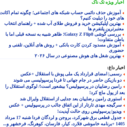
بار ویژه
تک ناک
موزش حذف دائمی حساب شبکه های اجتماعی؛ چگونه تمام اکانت
ی خود را دیلیت کنیم؟
هترین اپلیکیشن خرید و فروش طلای آب شده + راهنمای انتخاب
تبرترین پلتفرم ها
بررسی گوشی Galaxy Z Flip8؛ ظاهر شبیه به نسخه قبلی اما با
طن متفاوت!
موزش مسدود کردن کارت بانکی + روش های آنلاین، تلفنی و
وری
هترین شغل های هوش مصنوعی در سال ۲۰۲۶
ار داغ:
سمی| امضای قرارداد یک ملی پوش با استقلال +عکس
و بازیکن حاضر در جام جهانی تا فردا پرسپولیسی می شوند
امین رضاییان در پرسپولیس؟ بیشعور است!/ لوگوی استقلال را
 از پول ماچ کرد!
ستوری رامین رضاییان بعد جدایی از استقلال وایرال شد
رگیجه مهدی تارتار از این اتفاق جالب در پرسپولیس + عکس
یدیو| پرسپولیس روی حالت آپدیت!
جدول قطعی برق شهرکرد، بروجن و لردگان فردا شنبه 17 مرداد
1405 +برنامه خاموشی فلارد، کیار، فارسان، کوهرنگ، فرخشهر و...