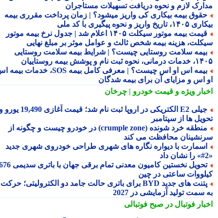
ارک لازم و نحوه دریافت تسهیلات مستاجران
قوق بیمه بیکاری کی واریز میشود؟ | زمان پرداخت مقرری بیمه
تاریخ واریز و نحوه پیگیری با کد ملی
قیمت بیمه موتور سیکلت ۱۴۰۵ اعلام شد | جدول نرخ بیمه موتور
کلت، هزینه بیمه شخص ثالث و عوامل موثر بر مبلغ نهایی
یمه سلامت روستایی چیست؟ | شرایط بیمه سلامت روستایی
نحوه ثبت نام و پوشش بیمه روستاییان
بیمه اس او اس چیست؟ | معرفی کامل بیمه SOS، خدمات بیمه اس
 اس و مزایای آن برای بیمه شدگان
بار ویژه
و قیمت خودرو | چرخان
جیلی E2 الکتریکی در اروپا ثبت نام شد؛ قیمت آغازی 19,490 یورو و
ویل ها از سپتامبر
منطقه خرد شونده (crumple zone) در خودرو چیست و چگونه از
نشینان محافظت می کند
سمارت با دیواره نگاره های شهری طراحی خودروی شهری جدید
تحویل نخستین کامیون معدنی تمام برقی جهان با باتری سدیمی 676
لووات ساعتی در چین
پتنت های جدید BYD برای باتری حالت جامد دو الکترولیتی؛ حرکت
سمت تولید آزمایشی در 2027
بار فوتبال در صبح فوتبالی