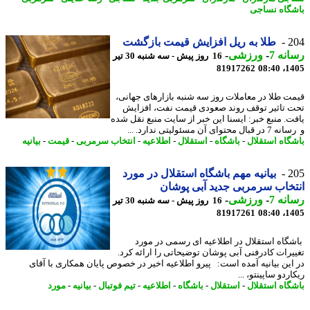
گاه نساجی
2
طلا به ریل افزایش قیمت بازگشت
نه 7
-
ورزشی
-
16 روز پیش - سه شنبه 30 تیر
81917262
1405
ت طلا در معاملات روز سه شنبه بازارهای جهانی،
 تاثیر توقف روند صعودی قیمت نفت، افزایش
ت. منبع خبر: ایسنا این خبر از سایت منبع نقل شده
 محتوای آن مسئولیتی ندارد. ...
گاه استقلال
-
باشگاه
-
استقلال
-
اطلاعیه
-
انتخاب سرمربی
-
قیمت
-
بیانیه
2
بیانیه مهم باشگاه استقلال در مورد
خاب سرمربی جدید آبی پوشان
نه 7
-
ورزشی
-
16 روز پیش - سه شنبه 30 تیر
81917261
1405
گاه استقلال در اطلاعیه ای رسمی در مورد
یرات کادرفنی آبی پوشان توضیحاتی را ارائه کرد.
این بیانیه آمده است: پیرو اطلاعیه اخیر در خصوص پایان همکاری با آقای
ردو ساپینتو، ...
گاه استقلال
-
استقلال
-
باشگاه
-
اطلاعیه
-
تیم فوتبال
-
بیانیه
-
مورد