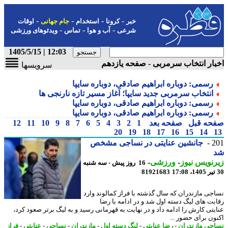
-
-
-
-
خبر
کرونا
استخدام
جام جهانی
اوقات
-
-
-
شرعی
آب و هوا
تماس
ویدئوهای ورزشی
12:03 | 1405/5/15
ار انتخاب سرمربی - صفحه یازدهم
سرویسها
رسمی: دوباره ابراهیم صادقی، دوباره سایپا
انتخاب سرمربی جدید سایپا؛ آغاز مسیر تازه نارنجی ها
رسمی: دوباره ابراهیم صادقی، دوباره سایپا
رسمی: دوباره ابراهیم صادقی، دوباره سایپا
حه قبل
صفحه بعد
1
2
3
4
5
6
7
8
9
10
11
12
20
19
18
17
16
15
14
2
جانشین عنایتی در نساجی مشخص
نویس نیوز
-
ورزشی
-
16 روز پیش - سه شنبه
81921683
جی مازندران که سال گذشته با فراز کمالوند وارد
بت های لیگ دسته اول شد و در ادامه با رضا
یتی کارش را ادامه داد و در نهایت به قهرمانی رسید و به لیگ برتر صعود کرد،
ون برای حضور ...
جی مازندران
-
رضا عنایتی
-
لیگ دسته اول
-
مازندران
-
نساجی
-
عنایتی
-
فراز