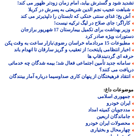
ید شود و گسترش بیابد، امام زمان زودتر ظهور می کند!
باهت عجیب نجم الدین شریعتی به پسرش در کربلا
ش یخ؛ غذای سنتی خنکی که تابستان را دلپذیرتر می کند
اراگر: جای صلاح در لیگ ترکیه نیست!
وزیر بهداشت برای تکمیل بیمارستان 17 شهریور برازجان
ورات ویژه صادر کرد
عات 15 مردادماه خراسان رضوی/بازار ساعت به وقت پکن
خبار انتظامی پایتخت؛ از تعقیب و گریز سارقان تا انهدام باند
ه ای گردنبندقاپ ها
امانه جدید تأمین اجتماعی فعال شد؛ بیمه شدگان چه خدماتی
افت می کنند؟
نتقاد فرهیختگان از پنهان کاری صداوسیما درباره آمار بینندگان
ضوعات داغ:
مهوری اسلامی
یران خودرو
ددجویان کمیته امداد
اماندگان اربعین
حصولات ایران خودرو
هارمحال و بختیاری