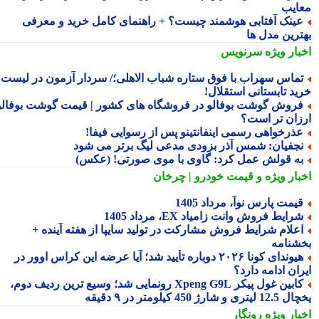
ایب
ینک آفتابی هوشمند چیست؟ + راهنمای کامل خرید و معرفی
ترین مدل ها
بار ویژه
سرنویس
ماس سهراب با فوق ستاره شباب الاهلی؛/ سردار آزمون در لیست
ید تابستانی استقلال!
روش گوشت بوفالو در فروشگاه های کشور | قیمت گوشت بوفالو
زان تر است؟
ذرخواهی رسمی اینفانتینو پس از رسوایی فیفا!
جفیان: شمس آذر بزودی مدعی لیگ برتر می شود
ه قولش عمل کرد: گاوی با موی صورتی! (عکس)
بار ویژه
و قیمت خودرو | چرخان
یمت پارس نوآ، مرداد 1405
رایط فروش وانت زامیاد EX، مرداد 1405
علام شرایط فروش مشارکت در تولید سایپا از هفته آینده +
شنامه
هیوندای کونا ۲۰۲۶ دوباره تأیید شد؛ آیا عرضه این کراس اوور در
ان ادامه دارد؟
کابین غول پیکر Xpeng G9L رونمایی شد؛ وسیع ترین ردیف دوم،
ری و شارژ 450 کیلومتر در ۹ دقیقه
بار ویژه
رونگار