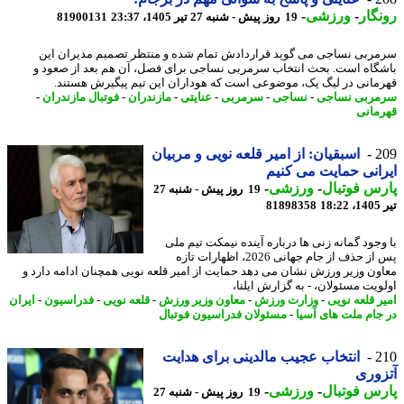
گار
-
ورزشی
-
19 روز پیش - شنبه 27 تیر 1405، 23:37
81900131
ربی نساجی می گوید قراردادش تمام شده و منتظر تصمیم مدیران این
گاه است. بحث انتخاب سرمربی نساجی برای فصل، آن هم بعد از صعود و
مانی در لیگ یک، موضوعی است که هوداران این تیم پیگیرش هستند.
ربی نساجی
-
نساجی
-
سرمربی
-
عنایتی
-
مازندران
-
فوتبال مازندران
-
مانی
2
اسبقیان: از امیر قلعه نویی و مربیان
انی حمایت می کنیم
س فوتبال
-
ورزشی
-
19 روز پیش - شنبه 27
1
81898358
وجود گمانه زنی ها درباره آینده نیمکت تیم ملی
پس از حذف از جام جهانی 2026، اظهارات تازه
ون وزیر ورزش نشان می دهد حمایت از امیر قلعه نویی همچنان ادامه دارد و
ویت مسئولان، - به گزارش ایلنا،
ر قلعه نویی
-
وزارت ورزش
-
معاون وزیر ورزش
-
قلعه نویی
-
فدراسیون
-
ایران
جام ملت های آسیا
-
مسئولان فدراسیون فوتبال
2
انتخاب عجیب مالدینی برای هدایت
وری
س فوتبال
-
ورزشی
-
19 روز پیش - شنبه 27