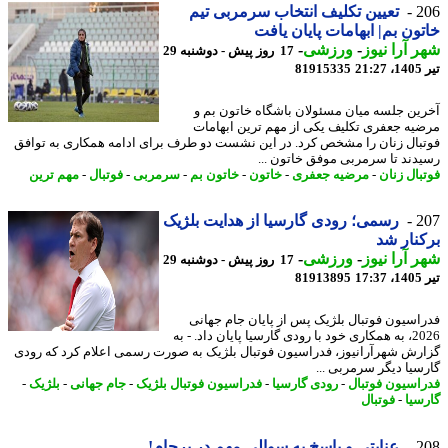
2
تعیین تکلیف انتخاب سرمربی تیم
ون بم| ابهامات پایان یافت
 آرا نیوز
-
ورزشی
-
17 روز پیش - دوشنبه 29
2
81915335
ین جلسه میان مسئولان باشگاه خاتون بم و
یه جعفری تکلیف یکی از مهم ترین ابهامات
بال زنان را مشخص کرد. در این نشست دو طرف برای ادامه همکاری به توافق
دند تا سرمربی موفق خاتون ...
بال زنان
-
مرضیه جعفری
-
خاتون
-
خاتون بم
-
سرمربی
-
فوتبال
-
مهم ترین
2
رسمی؛ رودی گارسیا از هدایت بلژیک
نار شد
 آرا نیوز
-
ورزشی
-
17 روز پیش - دوشنبه 29
1
81913895
اسیون فوتبال بلژیک پس از پایان جام جهانی
2026، به همکاری خود با رودی گارسیا پایان داد. - به
رش شهرآرانیوز، فدراسیون فوتبال بلژیک به صورت رسمی اعلام کرد که رودی
سیا دیگر سرمربی ...
اسیون فوتبال
-
رودی گارسیا
-
فدراسیون فوتبال بلژیک
-
جام جهانی
-
بلژیک
-
سیا
-
فوتبال
2
عنایتی و پاسخ به سوالی مهم در برجام!