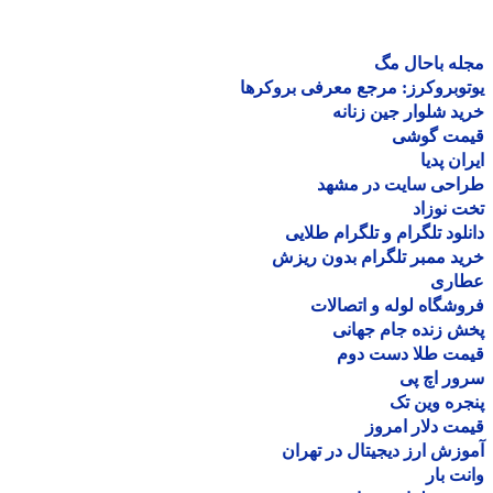
ه باحال مگ
وبروکرز: مرجع معرفی بروکرها
د شلوار جین زنانه
مت گوشی
ان پدیا
احی سایت در مشهد
 نوزاد
لود تلگرام و تلگرام طلایی
د ممبر تلگرام بدون ریزش
اری
شگاه لوله و اتصالات
 زنده جام جهانی
مت طلا دست دوم
ر اچ پی
ره وین تک
ت دلار امروز
زش ارز دیجیتال در تهران
ت بار