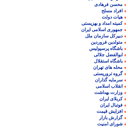
حسن فرهادی
فراد مسلح
یات دولت
میته امداد و بهزیستی
مهوری اسلامی ایران
بیرکل سازمان ملل
تولدین فروردین
اشگاه پرسپولیس
بوالفضل جلالی
اشگاه استقلال
حله های تهران
روه تروریستی
رمایه گذاران
نقلاب اسلامی
زارت بهداشت
ربلای ایران
وتبال ایران
فزایش قیمت
زارش بازار
ورای امنیت