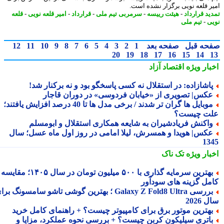
ر قلعه نویی برگزار نشده است.
ید قرارداد
-
هیئت رییسه
-
سرمربی تیم ملی
-
قرارداد
-
امیر قلعه نویی
-
قلعه
ی
-
تیم ملی
حه قبل
صفحه بعد
1
2
3
4
5
6
7
8
9
10
11
12
20
19
18
17
16
15
14
بار ویژه
اقتصاد آزاد
اشازاده: در استقلال نه کسی پاسخگو بود و نه برکنار شد!
کس| تصویری از «خیابان فردوسی» در دوران قاجار
موبایل ها گران تر شدند / برخی مدل ها تا 40 درصد افزایش یافتند؛
ت چیست؟
اکنش فریادشیران به شایعه همکاری استقلال و ابومسلم
کس| هویدا و همسرش، لیلا امامی در روز اول ماه عسل؛ سال
13
بار ویژه
تک ناک
بهترین سرمایه گذاری با ۵۰۰ میلیون تومان در سال ۱۴۰۵؛ مقایسه
مل گزینه های سودآور
بررسی Galaxy Z Fold8 Ultra ؛ بهترین گوشی تاشو سامسونگ برای
2026
هترین موتور برق برای کامپیوتر چیست؟ + راهنمای کامل خرید
اتری سیلیکون کربن چیست؟ + بررسی نحوه عملکرد، مزایا و