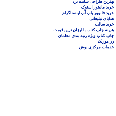
رین طراحی سایت یزد
د مانیتور استوک
د فالوور پاپ آپ اینستاگرام
یای تبلیغاتی
ید سالت
نه چاپ کتاب با ارزان ترین قیمت
 کتاب ویژه رتبه بندی معلمان
موزیک
مات مرکزی بوش