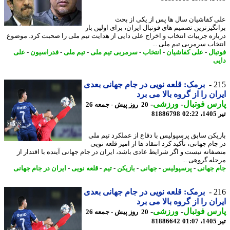
 کفاشیان سال ها پس از یکی از بحث
نگیزترین تصمیم های فوتبال ایران، برای اولین بار
اره جزییات انتخاب و اخراج علی دایی از هدایت تیم ملی را صحبت کرد. موضوع
خاب سرمربی تیم ملی ...
بال
-
علی کفاشیان
-
انتخاب
-
سرمربی تیم ملی
-
تیم ملی
-
فدراسیون
-
علی
ی
2
برمک: قلعه نویی در جام جهانی بعدی
ان را از گروه بالا می برد
س فوتبال
-
ورزشی
-
20 روز پیش - جمعه 26
0
81886798
یکن سابق پرسپولیس با دفاع از عملکرد تیم ملی
ام جهانی، تأکید کرد انتقاد ها از امیر قلعه نویی
فانه نیست و اگر شرایط عادی باشد، ایران در جام جهانی آینده با اقتدار از
له گروهی ...
 جهانی
-
پرسپولیس
-
جهانی
-
بازیکن
-
تیم
-
قلعه نویی
-
ایران در جام جهانی
2
برمک: قلعه نویی در جام جهانی بعدی
ان را از گروه بالا می برد
س فوتبال
-
ورزشی
-
20 روز پیش - جمعه 26
0
81886642