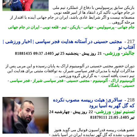
یکن سابق پرسپولیس با دفاع از عملکرد تیم ملی
ام جهانی، تأکید کرد انتقاد ها از امیر قلعه نویی
فانه نیست و اگر شرایط عادی باشد، ایران در جام جهانی آینده با اقتدار از
له گروهی ...
 جهانی
-
پرسپولیس
-
جهانی
-
بازیکن
-
تیم
-
قلعه نویی
-
ایران در جام جهانی
2
مجتبی حسینی در آستانه هدایت فجر سپاسی | اخبار ورزشی |
اب نو
بتر
-
ورزشی
-
21 روز پیش - پنجشنبه 25 تیر 1405، 09:37
81881435
ان حضور مجتبی حسینی در آلومینیوم اراک به پایان رسیده و این مربی پس از
کرات اولیه با مدیران فجر سپاسی شیراز، به توافقات مثبتی برای هدایت این
 دست یافته است. - به گزارش گروه ورزشی ...
مینیوم اراک
-
آلومینیوم
-
مجتبی حسینی
-
فجر سپاسی شیراز
-
فجر سپاسی
-
نی
-
باشگاه
2
سالاری: هیئت رییسه مصوب نکرده
گل گهر به آسیا برود
یم نیوز
-
ورزشی
-
22 روز پیش - چهارشنبه 24
2
81879111
 هیئت رییسه فدراسیون فوتبال می گوید هنوز
ب نشده که گل گهر نماینده ایران در آسیا باشد. -