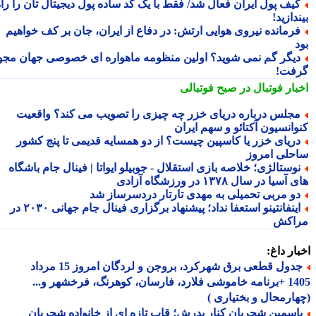
یف پول ایران فعال شد/ فقط با یک کد ساده پول دیجیتال تان را راه
دازید!
رمانده نیروی هوایی ارتش: در دفاع از ایران، جان بر کف خواهیم
یگر گم نمی شوید؟ اولین منظومه ماهواره ای خصوصی جهان مجوز
فت!
بار فوتبال در صبح فوتبالی
جلس درباره دریای خزر چه چیزی را تصویب می کند؟ واقعیت
وانسیون آکتائو و سهم ایران
ریای خزر یا کاسپین چیست؟ از دو همسایه قدیمی تا پنج کشور
حلی امروز
وستالژی؛ خلاصه بازی استقلال - جوبیلو ایواتا | فینال جام باشگاه
سیا در سال ۱۳۷۸ در ورزشگاه آزادی
و مربی تحمیلی به مهدی تارتار دردسرساز شد
اینفانتینو استعفا نداد؛ پیشنهاد برگزاری فینال جام جهانی ۲۰۳۰ در
اکش
ار داغ:
جدول قطعی برق شهرکرد، بروجن و لردگان امروز 15 مرداد
1405 +برنامه خاموشی فلارد، فارسان، کوهرنگ، فرخشهر و...
ارمحال و بختیاری )
اسمین شجریان کنار پدرش؛ قاب تازه ای از خانواده شجریان