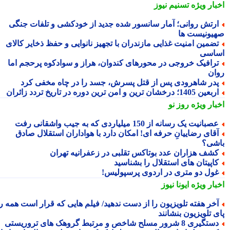
بار ویژه
تسنیم نیوز
رتش روانی؛ آمار سانسور شده جدید از خودکشی و تلفات جنگی
یونیست ها
ضمین امنیت غذایی مازندران با تجهیز نانوایی و حفظ ذخایر کالای
اسی
رافیک خروجی در محورهای کندوان، هراز و سوادکوه پرحجم اما
ان
در شاهرودی پس از قتل پسرش، جسد را در چاه مخفی کرد
عین 1405؛ درخشان ترین و امن ترین دوره در تاریخ تردد زائران
بار ویژه
روز نو
صبانیت یک رسانه از 150 میلیاردی که به جیب واشقانی رفت
قای رضاییانِ حرفه ای! امکان دارد با هواداران استقلال صادق
شی؟
شف هزاران عدد بوتاکس تقلبی در زعفرانیه تهران
اپیتان های استقلال را بشناسید
ول دو متری در اردوی پرسپولیس!
بار ویژه
ایونا نیوز
خر هفته تلویزیون را از دست ندهید/ فیلم هایی که قرار است همه را
 تلویزیون بنشانند
تگیری 8 شرور مسلح شاخص و مرتبط گروهک های تروریستی