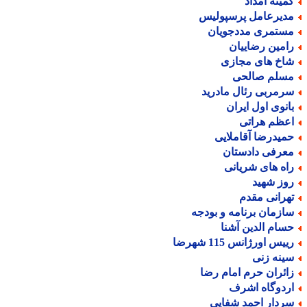
میته امداد
دیرعامل پرسپولیس
ستمری مددجویان
امین رضاییان
اخ های مجازی
سلم صالحی
رمربی رئال مادرید
انوی اول ایران
عظم هراتی
میدرضا آقاملایی
عرفی دادستان
اه های شریانی
وز شهید
هرانی مقدم
ازمان برنامه و بودجه
سام الدین آشنا
یس اورژانس 115 شهرضا
ینه زنی
ائران حرم امام رضا
ردوگاه اشرف
ردار احمد شفایی