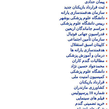
یمان حدادی
بت قرارداد بازیکنان جدید
ازمان هدفمندسازی یارانه
انشگاه علوم پزشکی بوشهر
ییس دانشگاه علوم پزشکی
راسم جاماندگان اربعین
دراسیون جهانی فوتبال
ازمان تأمین اجتماعی
اپیتان اسبق استقلال
دفمندسازی یارانه ها
رمان و آموزش پزشکی
طالبات گندم کاران
حمدجواد حسین نژاد
انشگاه علوم پزشکی
میسیون امنیت ملی
رارداد بازیکنان
شاورزی مازندران
اره 10 پرسپولیس
یلم های سینمایی
رید تضمینی گندم
بکه های اجتماعی