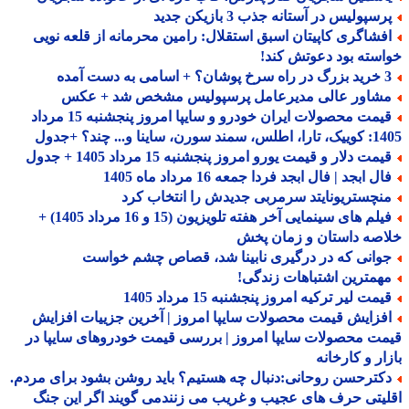
سپولیس در آستانه جذب 3 بازیکن جدید
فشاگری کاپیتان اسبق استقلال: رامین محرمانه از قلعه نویی
سته بود دعوتش کند!
 اسامی به دست آمده
شاور عالی مدیرعامل پرسپولیس مشخص شد + عکس
قیمت محصولات ایران خودرو و سایپا امروز پنجشنبه 15 مرداد
 سورن، ساینا و... چند؟ +جدول
مت دلار و قیمت یورو امروز پنجشنبه 15 مرداد 1405 + جدول
ل ابجد | فال ابجد فردا جمعه 16 مرداد ماه 1405
نچستریونایتد سرمربی جدیدش را انتخاب کرد
فیلم های سینمایی آخر هفته تلویزیون (15 و 16 مرداد 1405) +
صه داستان و زمان پخش
وانی که در درگیری نابینا شد، قصاص چشم خواست
همترین اشتباهات زندگی!
مت لیر ترکیه امروز پنجشنبه 15 مرداد 1405
فزایش قیمت محصولات سایپا امروز | آخرین جزییات افزایش
ت محصولات سایپا امروز | بررسی قیمت خودروهای سایپا در
ار و کارخانه
کترحسن روحانی:دنبال چه هستیم؟ باید روشن بشود برای مردم.
یتی حرف های عجیب و غریب می زنندمی گویند اگر این جنگ