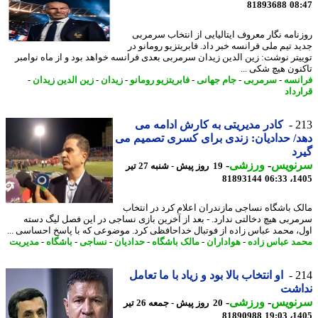
81893688
08
نامه نگار معروف ایتالیایی از انتخاب سرمربی
د تیم ملی فرانسه خبر داد. فابریتزیو رومانو در
یتر نوشت: زین الدین زیدان سرمربی بعدی فرانسه خواهد بود و از ماه نوامبر
نون هیچ شکی ...
نسه
-
سرمربی
-
جام جهانی
-
فابریتزیو رومانو
-
زیدان
-
زین الدین زیدان
-
رداد
2
کادر مدیریتی به کارش ادامه می
/ حدادیان: زندی برای کسری تصمیم می
د
نویس
-
ورزشی
-
19 روز پیش - شنبه 27 تیر
81893144
1405
ک باشگاه نساجی مازندران اعلام کرد در انتخاب
ربی هیچ دخالتی ندارد. - بعد از آخرین بازی نساجی در این فصل لیگ دسته
، محمد عباس زاده از فوتبال خداحافظی کرد. موضوعی که با پاسخ احساسی ...
د عباس زاده
-
هواداران
-
مالک باشگاه
-
حدادیان
-
نساجی
-
باشگاه
-
مدیریت
2
او انتخاب بالا بود و زیاد با ما تعامل
اشت
نویس
-
ورزشی
-
20 روز پیش - جمعه 26 تیر
81890988
1405