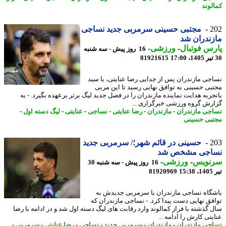
لوند
2
مجتبی حسینی سرمربی جدید نساجی
ندران شد
س فوتبال
-
ورزشی
-
16 روز پیش - سه شنبه
81921615
جی مازندران پس از جدایی رضا عنایتی، با سید
بی حسینی به توافق نهایی رسید تا این مربی
جربه هدایت نماینده مازندران را در فصل جدید لیگ برتر برعهده بگیرد. - به
رش گروه ورزشی خبرگزاری ...
جی مازندران
-
مازندران
-
رضا عنایتی
-
نساجی
-
عنایتی
-
لیگ دسته اول
-
بی حسینی
2
حسینی در قائم شهر؛/ سرمربی جدید
اجی مشخص شد
نویس
-
ورزشی
-
16 روز پیش - سه شنبه 30
1
81920969
گاه نساجی مازندران با سرمربی جدیدش به
فق نهایی دست پیدا کرد. - نساجی مازندران که
 گذشته با فراز کمالوند وارد رقابت های لیگ دسته اول شد و در ادامه با رضا
تی کارش را ادامه ...
جی مازندران
-
مازندران
-
سرمربی جدید
-
نساجی
-
رضا عنایتی
-
سرمربی
-