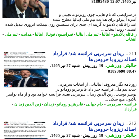
1
81895480
شرایطی که نام هایی، چون روبرتو مانچینی و
ره آ پیرلو برای هدایت تیم ملی ایتالیا مطرح شده
، رافائله پالادینو به گزینه ای جدی برای نشستن روی نیمکت آتزوری تبدیل شده
 - روند انتخاب ...
ئله پالادینو
-
ایتالیا
-
تیم ملی ایتالیا
-
فدراسیون فوتبال ایتالیا
-
هدایت
-
تیم ملی
-
خاب
2
زیدان سرمربی فرانسه شد/ قرارداد
بتر
-
ورزشی
-
19 روز پیش - شنبه 27 تیر 1405،
81893690
08
نامه نگار معروف ایتالیایی از انتخاب سرمربی
د تیم ملی فرانسه خبر داد. فابریتزیو رومانو در
یتر نوشت: زین الدین زیدان سرمربی بعدی فرانسه خواهد بود و از ماه نوامبر
نون هیچ شکی ...
نسه
-
سرمربی
-
جام جهانی
-
فابریتزیو رومانو
-
زیدان
-
زین الدین زیدان
-
رداد
2
زیدان سرمربی فرانسه شد/ قرارداد
بتر
-
ورزشی
-
19 روز پیش - شنبه 27 تیر 1405،