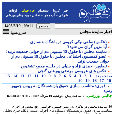
-
-
-
-
خبر
کرونا
استخدام
جام جهانی
اوقات
-
-
-
شرعی
آب و هوا
تماس
ویدئوهای ورزشی
09:11 | 1405/5/19
ار نماینده مجلس
سرویسها
(عکس) سلفی نیکی کریمی در باشگاه بدنسازی
آیا بنزین گران می شود؟
نماینده مجلس: با حقوق 18 میلیونی دم از جوانی جمعیت نزنید!
عضو کمیسیون اجتماعی مجلس: با حقوق 18 میلیونی دم از
وانی جمعیت نزنید
تصاویر| احمدی نژاد و جلیلی در جلسه مجمع تشخیص
عکس های عروسی مرتضی پورعلی گنجی
حه بعد
1
2
3
4
5
6
7
8
9
10
11
12
13
14
15
20
19
18
17
فوری؛ متناسب سازی حقوق بازنشستگان به رییس جمهور
ید
بتر
-
ورزشی
-
7 ساعت پیش - دوشنبه 19 مرداد 1405، 01:17
82058318
4 نماینده مجلس در تذکری به رییس جمهور، خواستار رفع تبعیض در اجرای
اسب سازی حقوق بازنشستگان دستگاه های اجرایی شدند. پایگاه خبری تحلیلی