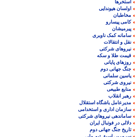
ستخرها
ولسان هیوندایی
خاطبان
امی پیسارو
یرمیشان
امانه کمک ناوبری
قل و انتقالات
یروهای شرکتی
یمت طلا و سکه
وزهای پایانی
نگ جهانی دوم
اسین سلمانی
یروی شرکتی
نابع طبیعی
هبر انقلاب
دیرعامل باشگاه استقلال
ازمان اداری و استخدامی
اماندهی نیروهای شرکتی
لالی در فوتبال ایران
اریخ جنگ جهانی دوم
رمربی اسبق تیم ملی