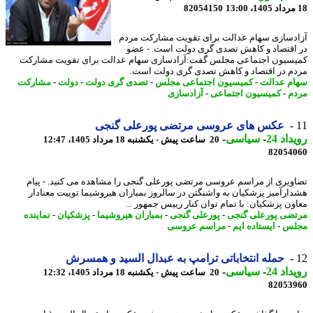
82054150
دسازی سهام عدالت برای تقویت مشارکت مردم
اقتصاد و کاهش تصدی گری دولت است. - عضو
سیون اجتماعی مجلس گفت:آزادسازی سهام عدالت برای تقویت مشارکت
م در اقتصاد و کاهش تصدی گری دولت است.
م عدالت
-
کمیسیون اجتماعی مجلس
-
تصدی گری دولت
-
دولت
-
مشارکت
م
-
کمیسیون اجتماعی
-
آزادسازی
عکس های عروسی مرتضی پورعلی گنجی
اد 24
-
سیاسی
-
20 ساعت پیش - یکشنبه 18 مرداد 1405، 12:47
82054
ویری از مراسم عروسی مرتضی پورعلی گنجی را مشاهده می کنید. - پیام
ارآمیز پزشکیان به واشنگتن در سالروز بمباران هیروشیما توییت معنادار
ون پزشکیان: با تمام توان کنار رییس جمهور ...
ضی پورعلی گنجی
-
پورعلی گنجی
-
بمباران هیروشیما
-
پزشکیان
-
نماینده
لس
-
ایستاده ایم
-
مراسم عروسی
حمله انتخاباتی ترامپ به عبدال السید و همسرش
اد 24
-
سیاسی
-
20 ساعت پیش - یکشنبه 18 مرداد 1405، 12:32
82053