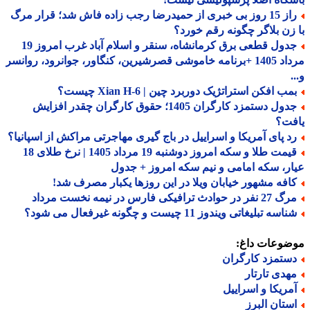
راز 15 روز بی خبری از حمیدرضا رجب زاده فاش شد؛ قرار مرگ
زن بلاگر چگونه رقم خورد؟
جدول قطعی برق کرمانشاه، سنقر و اسلام آباد غرب امروز 19
مرداد 1405 +برنامه خاموشی قصرشیرین، کنگاور، جوانرود، روانسر
ب افکن استراتژیک دوربرد چین | Xian H-6 چیست؟
جدول دستمزد کارگران 1405؛ حقوق کارگران چقدر افزایش
فت؟
د پای آمریکا و اسراییل در باج گیری مهاجرتی مراکش از اسپانیا؟
قیمت طلا و سکه امروز دوشنبه 19 مرداد 1405 | نرخ طلای 18
ر، سکه امامی و نیم سکه امروز + جدول
افه مشهور خیابان ویلا در این روزها یکبار مصرف شد!
فر در حوادث ترافیکی فارس در نیمه نخست مرداد
اسه تبلیغاتی ویندوز 11 چیست و چگونه غیرفعال می شود؟
ضوعات داغ:
ستمزد کارگران
هدی تارتار
مریکا و اسراییل
ستان البرز