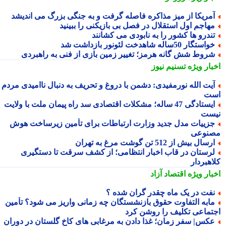
مریکا از میز مذاکره فاصله گرفت و به جنگی بزرگ می اندیشد
هاجم اول استقلال در فصل بی بازیکنی را ببینید
ندرو ها کشور را به نابودی می کشانند
استگار 50ساله شاهدخت لئونور بازداشت شد
روط شش گانه هرمز؛ تغییر زمین بازی از فنی به راهبردی
بار ویژه
تسنیم نیوز
یت الله نورمفیدی: دشمن با دروغ و تحریف به دنبال ناامیدی مردم
ت
ایستادگی 47 ساله؛ مشکلات اقتصادی سد راه پیمان ملت با ولایت
ست
زییات مدل جدید وزارت ارتباطات برای تأمین زیرساخت هوش
نوعی
رسال بیش از 512 تن گوشت مرغ به تهران
رستان در قاب اخبار انتظامی؛ از کشف سرقت تا دستگیری
اهبردار
بار ویژه
اقتصاد آزاد
فت در یک ماه چقدر گران شده ؟
ابه التفاوت حقوق بازنشستگان چه زمانی واریز می شود؟ تأمین
تماعی تکلیف را روشن کرد
کس| سفر زمان؛ غذا دادن به مرغابی های کاخ گلستان در دوران