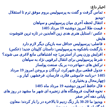
ار داغ:
ماس گرفت و گفت به پرسپولیس بروم موفق ترم تا استقلال
دیو
نتقال لحظه آخری میان پرسپولیس و سپاهان
مت طلا امروز دوشنبه 19 مرداد 1405
کس / استایل هنری هدی زین العابدین در تازه ترین فتوشوت
یش
اضلی: پرسپولیس حداقل سه بازیکن دیگر لازم دارد
ازگشت باشکوه به پرسپولیس: داستان کاپیتان جدید! (عکس)
فزایش وزن پس از استرس؛ چه اشتباهاتی مانع لاغری می شوند؟
رط پرسپولیس برای انتقال ابرقویی نژاد به سپاهان
رکش های «مهاجرت» بر یک صنعت پولساز
جدول قطعی برق شهرکرد، لردگان و بروجن امروز 19 مرداد
1405 +برنامه خاموشی فلارد، فارسان، فرخشهر، کیار و...
ارمحال و بختیاری )
ل حافظ امروز دوشنبه 19 مرداد ماه 1405
حوه فعالیت فروشگاه های زنجیره ای شهر ما مشهد در روز های
انی دهه آخر صفر
ویدیو| ما 20-30 بار زنگ زدیم تا بالاخره در را باز کردند/ معاون
گاه اصلا پرسپولیسی نیست!