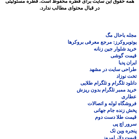
مه حقوق این سایت برای قطره محفوظ است. قطره مسئولیتی
در قبال محتوای مطالب ندارد.
ه باحال مگ
وبروکرز: مرجع معرفی بروکرها
د شلوار جین زنانه
مت گوشی
ان پدیا
احی سایت در مشهد
 نوزاد
لود تلگرام و تلگرام طلایی
د ممبر تلگرام بدون ریزش
اری
شگاه لوله و اتصالات
 زنده جام جهانی
مت طلا دست دوم
ر اچ پی
ره وین تک
ت دلار امروز