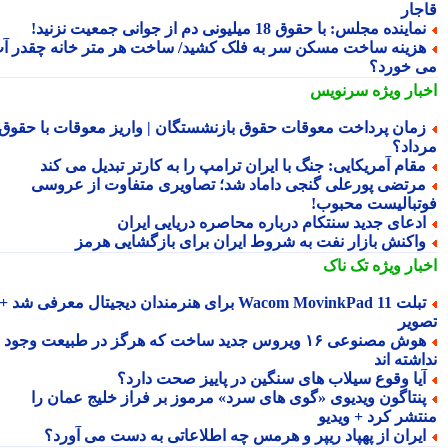
جار
ماینده مجلس: با حقوق 18 میلیونی دم از جوانی جمعیت نزنید!
زینه ساخت مسکن سر به فلک کشید/ ساخت هر متر خانه چقدر آب
 خورد؟
بار ویژه
سرنویس
مان پرداخت معوقات حقوق بازنشستگان | واریز معوقات با حقوق
داد؟
قام آمریکایی: جنگ با ایران ترامپ را به کارتر تبدیل می کند
رتضی پورعلی گنجی داماد شد؛ تصاویری متفاوت از عروسی
تبالیست محبوب!
دعای جدید سنتکام درباره محاصره دریایی ایران
اکنش بازار نفت به شروط ایران برای بازگشایی هرمز
بار ویژه
تک ناک
تبلت Wacom MovinkPad 11 برای هنرمندان دیجیتال معرفی شد +
ویر
هوش مصنوعی ۱۶ ویروس جدید ساخت که هرگز در طبیعت وجود
شته اند
یا وقوع سیلاب های سنگین در پاییز صحت دارد؟
نتاگون ویدیوی «گوی های سرد» مرموز بر فراز خلیج عمان را
تشر کرد + ویدیو
یران از پهپاد ریپر و هرمس چه اطلاعاتی به دست می آورد؟