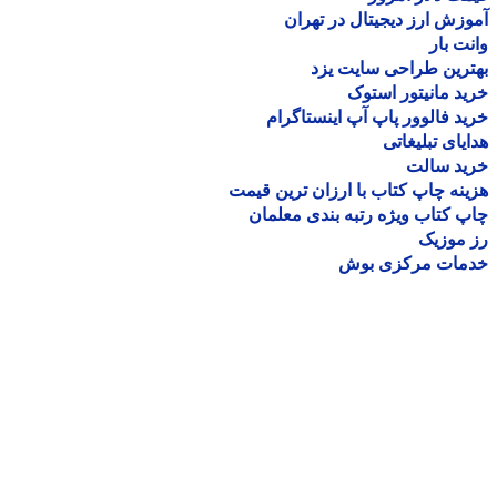
زش ارز دیجیتال در تهران
ت بار
رین طراحی سایت یزد
د مانیتور استوک
د فالوور پاپ آپ اینستاگرام
یای تبلیغاتی
ید سالت
نه چاپ کتاب با ارزان ترین قیمت
 کتاب ویژه رتبه بندی معلمان
موزیک
مات مرکزی بوش