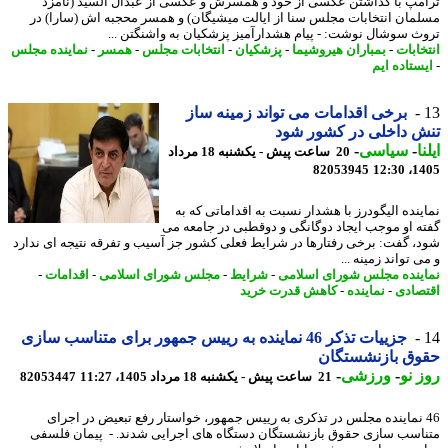
مپ با گذاشتن عکسی از خود و همسرش و عکسی از عبدال السید (نامزد
مان انتخابات مجلس سنا از ایالت میشیگان) و همسر محجبه اش (سارا) در
ث سوشال نوشت: - پیام هشدارآمیز پزشکیان به واشنگتن ...
خابات
-
بمباران هیروشیما
-
پزشکیان
-
انتخابات مجلس
-
همسر
-
نماینده مجلس
ستاده ایم
برخی اقدامات می تواند زمینه ساز
 داخلی در کشور شود
ا
-
سیاسی
-
20 ساعت پیش - یکشنبه 18 مرداد
82053945
1405
ینده الیگودرز با هشدار نسبت به اقداماتی که به
ه او موجب ایجاد دوگانگی و دوقطبی در جامعه می
، گفت: برخی رفتارها در شرایط فعلی کشور جز آسیب و تفرقه نتیجه ای ندارد
 تواند زمینه ...
ینده مجلس شورای اسلامی
-
شرایط
-
مجلس شورای اسلامی
-
اقدامات
-
صادی
-
نماینده
-
کاهش قدرت خرید
جزییات تذکر 46 نماینده به رییس جمهور برای متناسب سازی
وق بازنشستگان
 نو
-
ورزشی
-
21 ساعت پیش - یکشنبه 18 مرداد 1405، 11:27
82053447
4 نماینده مجلس در تذکری به رییس جمهور، خواستار رفع تبعیض در اجرای
اسب سازی حقوق بازنشستگان دستگاه های اجرایی شدند. - پیمان فلسفی