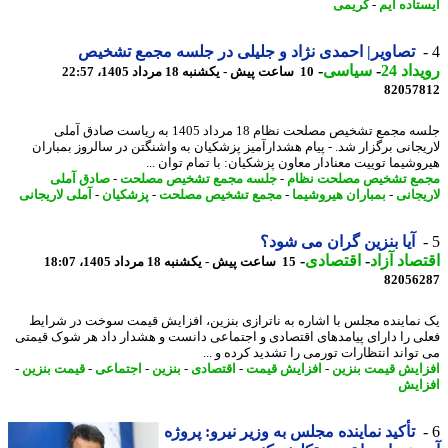
تاده ایم
-
کریمی
تصاویر| احمدی نژاد و جلیلی در جلسه مجمع تشخیص
اد 24
-
سیاسی
-
10 ساعت پیش - یکشنبه 18 مرداد 1405، 22:57
82057
جلسه مجمع تشخیص مصلحت نظام 18 مرداد 1405 به ریاست صادق آملی
یجانی برگزار شد. - پیام هشدارآمیز پزشکیان به واشنگتن در سالروز بمباران
وشیما توییت معنادار معاون پزشکیان: با تمام توان ...
ع تشخیص مصلحت نظام
-
جلسه مجمع تشخیص مصلحت
-
صادق آملی
یجانی
-
بمباران هیروشیما
-
مجمع تشخیص مصلحت
-
پزشکیان
-
آملی لاریجانی
آیا بنزین گران می شود؟
صاد آزاد
-
اقتصادی
-
15 ساعت پیش - یکشنبه 18 مرداد 1405، 18:07
82056
نماینده مجلس با اشاره به ناترازی بنزین، افزایش قیمت سوخت در شرایط
ی را دارای پیامدهای اقتصادی و اجتماعی دانست و هشدار داد هر شوک قیمتی
تواند انتظارات تورمی را تشدید کرده و ...
ایش قیمت بنزین
-
افزایش قیمت
-
اقتصادی
-
بنزین
-
اجتماعی
-
قیمت بنزین
-
ایش
تأکید نماینده مجلس به وزیر نیرو: پروژه