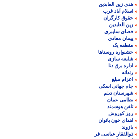
دی زین العابدین
سلام آباد غرب
قوق کارگران
ین العابدین
ضای سایبری
یمان معادی
نطقه یک
شنواره روستاها
ایعه سازی
داره برق دنا
ندانه
عزام مبلغ
ام جهانی اسکی
هرستان دیلم
ظامی عمان
لفن هوشمند
وز کوروش
هدای خون بانوان
ازوند
والفقار عباسی فر