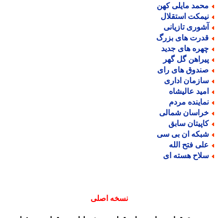
حمد مایلی کهن
یمکت استقلال
شوری تازیانی
درت های بزرگ
هره های جدید
یراهن گل گهر
ندوق های رای
ازمان اداری
مید عالیشاه
ماینده مردم
راسان شمالی
اپیتان سابق
بکه ان بی سی
لی فتح الله
لاح هسته ای
نسخه اصلی