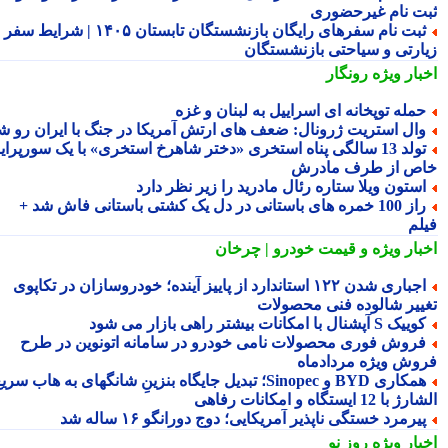
ت نام غیرحضوری
ثبت نام سفرهای رایگان بازنشستگان تابستان ۱۴۰۵ | شرایط سفر
ارتی و سیاحتی بازنشستگان
بار ویژه
رونگار
مله توپخانه ای اسراییل به لبنان و غزه
ال استریت ژرونال: ضعف های ارتش آمریکا در جنگ با ایران رو شد
تولد 13 سالگی پناه استخری «دختر شاهرخ استخری» با یک سورپرایز
ص از طرف مادرش
ستون ویلا ستاره رئال مادرید را زیر نظر دارد
راز 100 خمره های باستانی در دل یک کشتی باستانی فاش شد +
لم
بار ویژه
و قیمت خودرو | چرخان
اجباری شدن ۱۲۲ استاندارد از پاییز آینده؛ خودروسازان در تکاپوی
ییر شالوده فنی محصولات
یک S آپشنال با امکانات بیشتر راهی بازار می شود
روش فوری محصولات نامی خودرو در سامانه اتونوین در طرح
وش ویژه مردادماه
همکاری BYD و Sinopec؛ تبدیل جایگاه بنزینِ شانگهای به هاب سریع
ا 12 ایستگاه و امکانات رفاهی
یرمرد خستگی ناپذیر آمریکایی؛ دوج دورانگو ۱۶ ساله شد
بار ویژه
روز نو