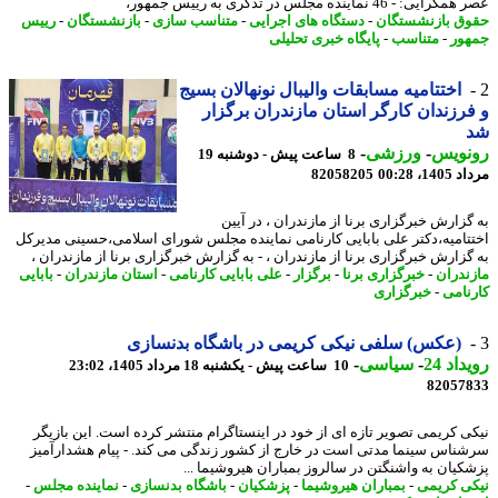
ی: - 46 نماینده مجلس در تذکری به رییس جمهور،
ق بازنشستگان
-
دستگاه های اجرایی
-
متناسب سازی
-
بازنشستگان
-
رییس
ور
-
متناسب
-
پایگاه خبری تحلیلی
اختتامیه مسابقات والیبال نونهالان بسیج
رزندان کارگر استان مازندران برگزار
نویس
-
ورزشی
-
8 ساعت پیش - دوشنبه 19
1، 00:28
82058205
گزارش خبرگزاری برنا از مازندران ، در آیین
تامیه،دکتر علی بابایی کارنامی نماینده مجلس شورای اسلامی،حسینی مدیرکل
گزارش خبرگزاری برنا از مازندران ، - به گزارش خبرگزاری برنا از مازندران ،
ندران
-
خبرگزاری برنا
-
برگزار
-
علی بابایی کارنامی
-
استان مازندران
-
بابایی
نامی
-
خبرگزاری
(عکس) سلفی نیکی کریمی در باشگاه بدنسازی
اد 24
-
سیاسی
-
10 ساعت پیش - یکشنبه 18 مرداد 1405، 23:02
82057
ی کریمی تصویر تازه ای از خود در اینستاگرام منتشر کرده است. این بازیگر
ناس سینما مدتی است در خارج از کشور زندگی می کند. - پیام هشدارآمیز
کیان به واشنگتن در سالروز بمباران هیروشیما ...
ی کریمی
-
بمباران هیروشیما
-
پزشکیان
-
باشگاه بدنسازی
-
نماینده مجلس
-