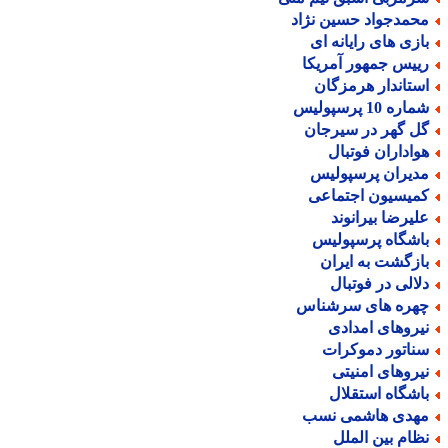
حمدجواد حسین نژاد
ازی های رایانه ای
ییس جمهور آمریکا
ستاندار هرمزگان
اره 10 پرسپولیس
ل گهر در سیرجان
واداران فوتبال
دیران پرسپولیس
میسیون اجتماعی
لیرضا بیرانوند
اشگاه پرسپولیس
ازگشت به ایران
لالی در فوتبال
هره های سرشناس
یروهای امدادی
ناتور دموکرات
یروهای امنیتی
اشگاه استقلال
هدی هاشمی نسب
ظام بین الملل