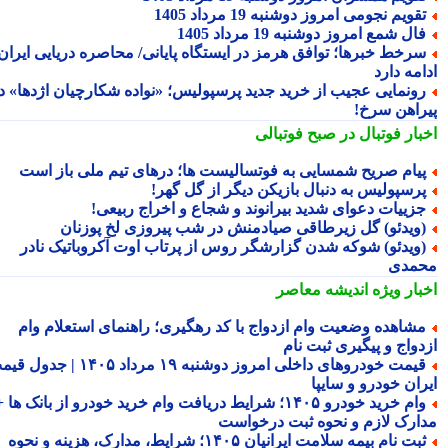
قویم نجومی امروز دوشنبه 19 مرداد 1405
ال شمع امروز دوشنبه 19 مرداد 1405
رخط خبرها؛ توافق هرمز در ایستگاه پایانی/ محاصره دریایی ایران
مه دارد
ونمایی عجیب از خرید جدید پرسپولیس؛ «نواده شکارچیان اژدها» در
راهن سرخ!
بار فوتبال در صبح فوتبالی
یام صریح شمسایی به فوتسالیست ها؛ درهای تیم ملی باز است
رسپولیس به دنبال بازیکن دیگر از گل گهر!
زییات دعوای شدید بیرانوند و شجاع و اخراج ربیعی!
ویدئو) گل زیرطاقی صیادمنش در شب پیروزی لخ پوزنان
ویدئو) شوکه شدن گزارشگر روس از پرتاب اوت آکروباتیک نادر
مدی
بار ویژه
اندیشه معاصر
شاهده وضعیت وام ازدواج با کد رهگیری؛ راهنمای استعلام وام
دواج و پیگیری ثبت نام
قیمت خودروهای داخلی امروز دوشنبه ۱۹ مرداد ۱۴۰۵ | جدول قیمت
ران خودرو و سایپا
وام خرید خودرو ۱۴۰۵؛ شرایط دریافت وام خرید خودرو از بانک ها +
ارک لازم و نحوه ثبت درخواست
ثبت نام بیمه سلامت ایرانیان ۱۴۰۵؛ شرایط، مدارک، هزینه و نحوه