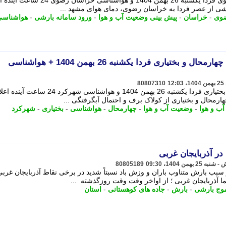
پیش بینی وضعیت آب و هوا خراسان رضوی فردا یکشنبه 26 بهمن 1404 و هواشناسی خراسان 
ارشی از عصر فردا به خراسان رضوی، دمای هوای مشهد ...
ضوی
-
خراسان
-
پیش بینی وضعیت آب و هوا
-
ورود سامانه بارشی
-
هواشناسی
پیش بینی وضعیت آب و هوا چهارمحال و بختیاری فردا یکشنبه 26 بهمن 1404 + هواشناسی
80807310
پیش بینی وضعیت آب و هوا چهارمحال و بختیاری فردا یکشنبه 26 بهمن 1404 و هواشناسی
رمحال و بختیاری از کولاک برف و احتمال آبگرفتگی ...
ب و هوا
-
وضعیت آب و هوا
-
چهارمحال
-
هواشناسی
-
بختیاری
-
شهرکرد
در آذربایجان غربی
80805189
ب بارش متناوب باران و وزش باد نسبتاً شدید در برخی نقاط آذربایجان غرب
آذربایجان غربی ؛ از اواخر وقت وقت روزگذشته ...
وج بارشی
-
بارش
-
جاده های کوهستانی
-
استان