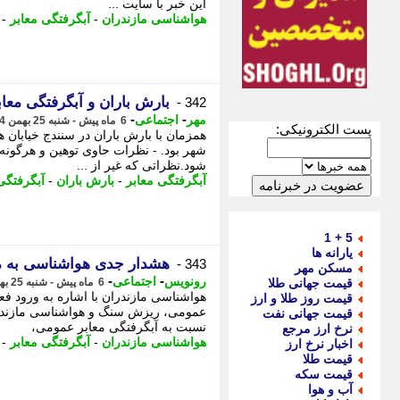
این خبر با سایت ...
هواشناسی مازندران
-
آبگرفتگی معابر
-
بارش باران و آبگرفتگی معاب
342 -
-
-
مهر
اجتماعی
6 ماه پیش - شنبه 25 بهمن 1404، 19:35
پست الکترونیکی:
همزمان با بارش باران در سنندج خیابان 
شهر بود. - نظرات حاوی توهین و هرگون
شود.نظراتی که غیر از ...
آبگرفتگی معابر
-
بارش باران
-
آبگرفتگی
5 + 1
یارانه ها
هشدار جدی هواشناسی به م
343 -
مسکن مهر
-
-
رونویس
اجتماعی
قیمت جهانی طلا
6 ماه پیش - شنبه 25 بهمن 1404، 17:18
هواشناسی مازندران با اشاره به ورود ف
قیمت روز طلا و ارز
عمومی، ریزش سنگ و هواشناسی مازندران
قیمت جهانی نفت
نسبت به آبگرفتگی معابر عمومی،
نرخ ارز مرجع
هواشناسی مازندران
-
آبگرفتگی معابر
-
اخبار نرخ ارز
قیمت طلا
قیمت سکه
آب و هوا