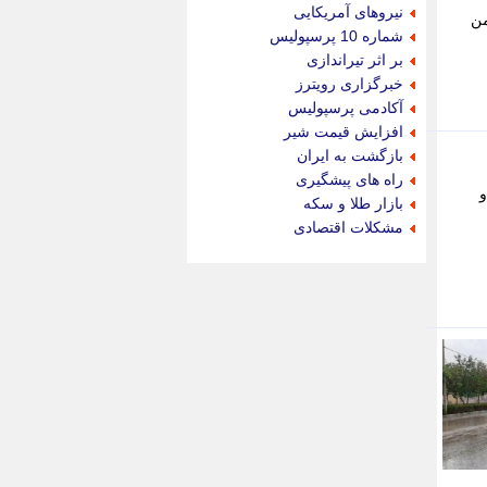
جام جم
نیروهای آمریکایی
 بهمن
جدید پرس
شماره 10 پرسپولیس
جماران
بر اثر تیراندازی
جوان ایرانی
خبرگزاری رویترز
جهان مانا
آکادمی پرسپولیس
جهان نگر
افزایش قیمت شیر
جهان نیوز
بازگشت به ایران
چطور
راه های پیشگیری
و
چمپیونات
بازار طلا و سکه
چمدون
مشکلات اقتصادی
چه خبر
حادثه 24
حرف تو
حوادث پلاس
حوزه نیوز
خبر آنلاین
خبر جنوب
خبر سیاسی
خبر گردون
خبر ورزشی
خبرجو