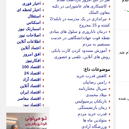
رضوی 24 ساعت آینده اعلام
اخبار فوری
کاشیکاری های عاشورایی در تکیه
-
اخبار لحظه ای
معاون الملک
استقلال
تیراندازی در یک مدرسه در تایلند/2
اسکناس
کشته و 15 مجروح
اسمارتک نیوز
درمان ناباروری و سلول های بنیادی،
اصلاحات نیوز
نقطه قوت جهاددانشگاهی در خدمت
اطلاعات آنلاین
مستقیم به مردم
اعتماد آنلاین
آموزش مسدود کردن کارت بانکی +
 شهرکرد 24 ساعت آینده اعلام شد.
افق امروز
روش های آنلاین، تلفنی و حضوری
افکارنیوز
اقتصاد 100
موضوعات داغ:
اقتصاد 24
کاهش قدرت خرید
اقتصاد آزاد
رامین رضاییان
اقتصاد آنلاین
سریال مختارنامه
اقتصاد ایران
میلاد محمدی
ی شده
اقتصاد معاصر
بازیکنان پرسپولیس
اقتصاد نیوز
زمان بازنشستگی
اکو ایران
قدرت خرید مردم
اکوفارس
متولدین ماه ها
اکونگار
ورزشگاه آزادی