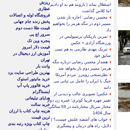
ریزش
استقلال بماند | بازوبند هم به او دادیم
عطاری
اما کلاس گذاشت
فروشگاه لوله و اتصالات
محسن رضایی: اجازه باز شدن
پخش زنده جام جهانی
مسیر دوم در تنگه هرمز را نخواهیم
قیمت طلا دست دوم
داد
سرور اچ پی
تمرین بازیکنان پرسپولیس در
پنجره وین تک
ورزشگاه آزادی + عکس
قیمت دلار امروز
تبریک مهدی طارمی به هم تیمی
آموزش ارز دیجیتال در
سابق خود
تهران
هشدار محسن رضایی درباره تنگه
وانت بار
هرمز؛ مسیر دوم باز نخواهد شد
بهترین طراحی سایت یزد
نظرسنجی رویترز: مردم آمریکا
خرید مانیتور استوک
جنگ با ایران را عامل بی ثباتی می
خرید فالوور پاپ آپ
دانند
اینستاگرام
عکس| تصویری جالب و دیدنی از
هدایای تبلیغاتی
تغییر چهره فریبا کوثری؛ عمره زن دوم
خرید سالت
مختار سریال مختارنامه در 59 سالگی؛
هزینه چاپ کتاب با ارزان
سال 1404
ترین قیمت
خواب های آشفته علتش چیست؟ |
چاپ کتاب ویژه رتبه بندی
دلایل، راه های درمان و پیشگیری