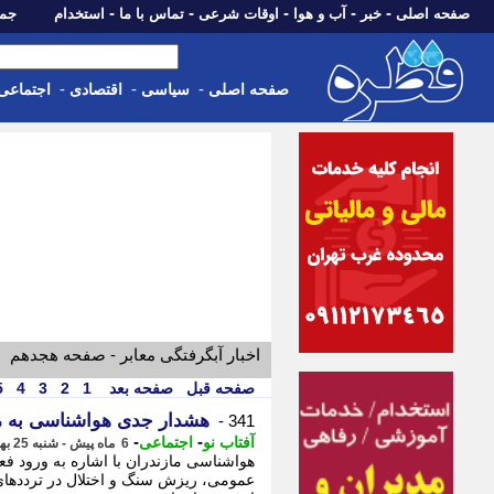
-
-
-
-
-
صفحه اصلی
خبر
آب و هوا
اوقات شرعی
تماس با ما
استخدام
جمعه، 16 مرداد 05
-
-
-
صفحه اصلی
سیاسی
اقتصادی
اجتماعی
اخبار آبگرفتگی معابر - صفحه هجدهم
صفحه قبل
صفحه بعد
1
2
3
4
5
هشدار جدی هواشناسی به م
341 -
-
-
آفتاب نو
اجتماعی
6 ماه پیش - شنبه 25 بهمن 1404، 20:06
هواشناسی مازندران با اشاره به ورود ف
عمومی، ریزش سنگ و اختلال در ترددهای ج