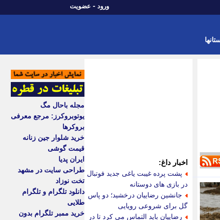
-
ورود
عضویت
تانها
مجله باحال مگ
یوتوبروکرز: مرجع معرفی
بروکرها
خرید شلوار جین زنانه
قیمت گوشی
ایران پدیا
اخبار داغ:
طراحی سایت در مشهد
پشت پرده غیبت یاغی جدید فوتبال
تخت نوزاد
در بازی های دوستانه
دانلود تلگرام و تلگرام
جانشین رضاییان درخشید؛ دو پاس
طلایی
گل برای شروعی رویایی
خرید ممبر تلگرام بدون
رضاییان باید التماس می کرد تا در