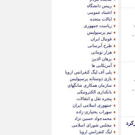
پویه آنلاین
رییس دانشگاه
پیام نفت
اعتماد عمومی
تابناک
ایالات متحده
تازه نیوز
ریاست جمهوری
تبیان
تیم پرسپولیس
-
تجارت نیوز
فوتبال ایران
تحریریه
طرح آبرسانی
ترابر نیوز
هزار تومانی
ترفندباز
برهان الدین
تریبون اقتصاد
آمریکایی ها
تسنیم نیوز
پلی آف لیگ کنفرانس اروپا
تک ناک
بازی دوستانه پرسپولیس
تکراتو
سازمان همکاری شانگهای
توریسم آنلاین
-
بانکداری الکترونیکی
تولید نیوز
پنجره نقل و انتقالات
تیتر فوری
جمهوری اسلامی ایران
تیکنا
سهراب بختیاری زاده
جاب ویژن
محمدجواد حسین نژاد
جار نیوز
هواشناسی شهرکرد
مجلس شورای اسلامی
جالبتر
لیگ کنفرانس اروپا