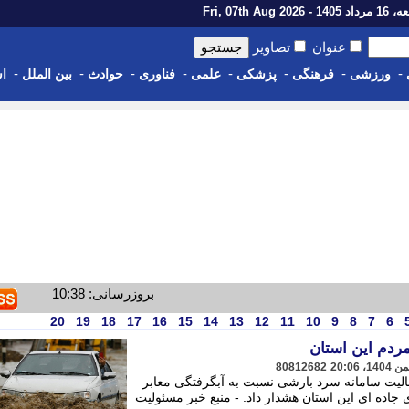
14 - Fri, 07th Aug 2026
عنوان
تصاویر
-
-
-
-
-
-
-
-
ورزشی
فرهنگی
پزشکی
علمی
فناوری
حوادث
بین الملل
اس
بروزرسانی: 10:38
20
19
18
17
16
15
14
13
12
11
10
9
8
7
6
ردم این استان
80812682
عالیت سامانه سرد بارشی نسبت به آبگرفتگی معابر
اده ای این استان هشدار داد. - منبع خبر مسئولیت