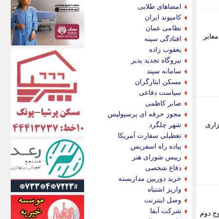
اکونیوز
امضاهای طلایی
الف
کامپوند ایران
انتشار آنلاین
نظامی عمان
اندیشه قرن
بگرفتگی معابر
افتادگی سینه
اندیشه معاصر
یعقوب زاده
اندیشه ها
نیروگاه تجدید پذیر
انرژی پرس
سامانه سپند
ای استخدام
مسکن ایثارگران
ایتنا
سیاست دفاعی
ایراف
صابر کاظمی
ایران آرت
مجوز حرفه ای پرسپولیس
ایران آنلاین
زاری
شهر چلگرد
ایران زندگی
تعطیلی سفارت آمریکا
ایران فوری
پیاده راه اسفریس
ایرانی روز
رییس شورای هنر
ایرانیتال
دفاع شخصی
ایرنا
خرید دوربین مداربسته
ایسکانیوز
واریز اشتباه
ایسنا
وصل اینترنت
ایکنا
شرکت آبفا
وج دوم
ایلنا