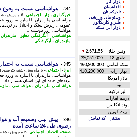
بازار کار
افغانستان
هواشناسی نسبت به وقوع سی
344 -
تاجیکستان
-
-
خبرگزاری بازار
اجتماعی
6 ماه پیش - شنبه 25 بهمن 1404، 15:07
ویدئو های ورزشی
هواشناسی مازندران با اشاره به ورود ف
طنز و کاریکاتور
عمومی، ریزش سنگ و اختلال در ترددهای ج
بازار آتی سکه
هواشناسی روز دوشنبه ...
هواشناسی
-
آبگرفتگی معابر
-
مازندران
-
مازندران
-
آبگرفتگی
اونس طلا
2,671.55
▼
طلای 18
39,051,000
هواشناسی نسبت به احتمال 
345 -
سکه امامی
460,900,000
-
-
ایرنا
اجتماعی
6 ماه پیش - شنبه 25 بهمن 1404، 14:50
بهار ازادی
410,200,000
هواشناسی مازندران با اشاره به ورود ف
دلار امریکا
ترددهای جاده ای این استان هشدار داد. - 
یورو
هواشناسی مازندران
-
هواشناسی
-
مازند
لیر ترکیه
درهم امارات
پوند انگلیس
بیت کویین
بیشتر + کد نمایش
346 -
رضوی طی 24 ساعت آینده
-
-
صفحه اقتصاد
اجتماعی
6 ماه پیش - شنبه 25 بهمن 1404، 12:13