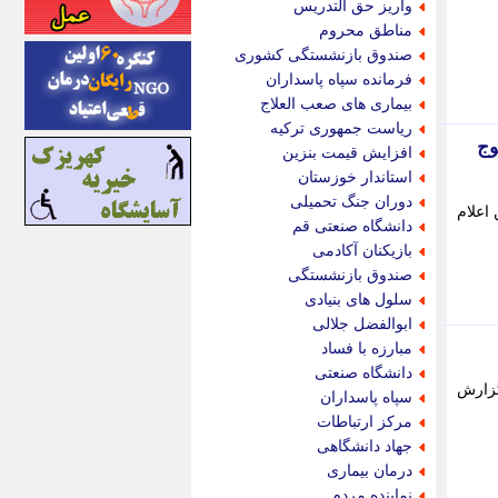
واریز حق التدریس
اینتیتر
مناطق محروم
ایونا نیوز
صندوق بازنشستگی کشوری
بازتاب آنلاین
فرمانده سپاه پاسداران
باشگاه خبرنگاران
بیماری های صعب العلاج
باغستان نیوز
ریاست جمهوری ترکیه
بامبوک
ناسی یاسوج
افزایش قیمت بنزین
ببین و بخون
استاندار خوزستان
بدینسان
دوران جنگ تحمیلی
نجم بهمن اعلام
بنکر
دانشگاه صنعتی قم
بیت ران
بازیکنان آکادمی
پارس فوتبال
صندوق بازنشستگی
پارسینه
سلول های بنیادی
پارسینه پلاس
ابوالفضل جلالی
پاز آنلاین
مبارزه با فساد
پاس گل
دانشگاه صنعتی
پانا
گزارش
سپاه پاسداران
پرتو نیوز
مرکز ارتباطات
پرسون
جهاد دانشگاهی
پنجره نیوز
درمان بیماری
پویامگ
نماینده مردم