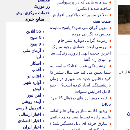
معلمان
سرمایه هایی که در پرسپولیس
رز موزیک
ساخته شدند (عکس)
خدمات مرکزی بوش
طلا در مسیر ثبت بالاترین افزایش
منابع خبری
قیمت هفته
بنزین گران می شود؟ پاسخ نماینده
55 آنلاین
مجلس به نگرانی مردم
6 صبح
زمزمه گرانی دوباره شیر خام
9 صبح
بررسی ابعاد اعتقادی وجود مبارک
آرمان ملی
آخرین حجت الهی | باوری زندگی ساز
آریا
و امیدی راه گشا
آشکار
بازنشستگی عقب افتاد؟؛ سابقه بیمه
آفتاب
ال در
شما تعیین می کند چند سال بیشتر کار
آفتاب نو
کنید / قانون جدید چه تغییری در زمان
آوازه شهر
بازنشستگی ایجاد کرده است؟ + جدول
آوش
کامل افزایش سنوات
آهن نیوز
قیمت روز ارز های دیجیتال 16 مرداد
آینده روشن
1405
اتومبیل فارسی
ویدیو: اقامه نماز بر پیکر «ابوالقاسم
راسان
اخبار ارسالی
قاسم زاده» توسط سید محمد خاتمی
اخبار اقتصادی
سارق حرفه ای بابل دستگیر شد؛ 7
اخبار ایران
نفر در گنج افروز بازداشت شدند