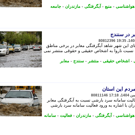
هواشناسی
-
منبع
-
آبگرفتگی
-
مازندران
-
جامعه
ر در سنندج
80812396
های این شهر شاهد آبگرفتگی معابر در برخی مناطق
ه نسبت ناروا به اشخاص حقیقی و حقوقی منتشر نمی
-
اشخاص حقیقی
-
منتشر
-
سنندج
-
معابر
ردم این استان
80811146
عالیت سامانه سرد بارشی نسبت به آبگرفتگی معابر
 با اشاره به ورود فعالیت سامانه سرد بارشی
هواشناسی
-
آبگرفتگی
-
مازندران
-
فعالیت
-
سامانه