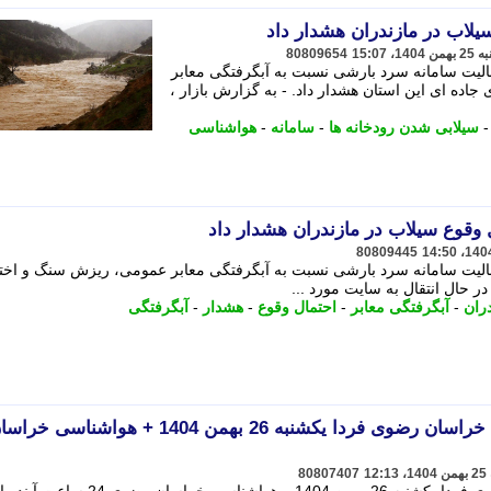
لاب در مازندران هشدار داد
80809654
عالیت سامانه سرد بارشی نسبت به آبگرفتگی معابر
اده ای این استان هشدار داد. - به گزارش بازار ،
سیلابی شدن رودخانه ها
-
سامانه
-
هواشناسی
وقوع سیلاب در مازندران هشدار داد
80809445
عالیت سامانه سرد بارشی نسبت به آبگرفتگی معابر عمومی، ریزش سنگ و اختل
در ﺣﺎل اﻧﺘﻘﺎل ﺑﻪ ﺳﺎﯾﺖ ﻣﻮرد ...
ران
-
آبگرفتگی معابر
-
احتمال وقوع
-
هشدار
-
آبگرفتگی
پیش بینی وضعیت آب و هوا خراسان رضوی فردا یکشنبه 26 بهمن 1404 + هواشناسی خ
80807407