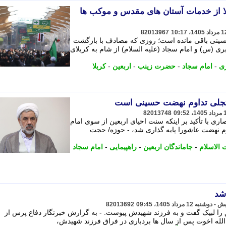
ربلا از خدمات آستان های مقدس و موکب ها
82013967
 حسینی باقی مانده است؛ روزی که مصادف با بازگشت
ی (س) و امام سجاد (علیه السلام) از شام به کربلای
ری
-
امام سجاد
-
حضرت زینب
-
اربعین
-
کربلا
ن تجلی تداوم نهضت حسینی است
82013748
ی با تأکید بر اینکه سنت احیای اربعین از سوی امام
 نهضت عاشورا پایه گذاری شد، - حوزه/ حجت
الاسلام
-
جاماندگان اربعین
-
راهپیمایی
-
امام سجاد
شد
82013692
را لبیک گفت و به فرزند شهیدش پیوست. - به گزارش خبرنگار دفاع پرس از
الله اخوت پس از سال ها بردباری در فراق فرزند شهیدش،