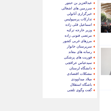
جدید پرس
عبدالعزیز بن حبتور
جماران
سرزمین های اشغالی
جوان ایرانی
خبرگزاری آناتولی
جهان مانا
تدارکات پرسپولیس
جهان نگر
اسماعیل قلی زاده
جهان نیوز
وزیر خارجه ترکیه
چطور
مرتضی فنونی زاده
چمپیونات
مرزهای غربی کشور
چمدون
سرپرستان خانوار
چه خبر
رسانه های معاند
حادثه 24
فوریت های پزشکی
حرف تو
سیدعباس عراقچی
حوادث پلاس
دانشگاه لرستان
حوزه نیوز
مشکلات اقتصادی
خبر آنلاین
میلاد میداوودی
خبر جنوب
باشگاه استقلال
خبر سیاسی
گفت وگوی تلفنی
خبر گردون
خبر ورزشی
خبرجو
خبرجو 24