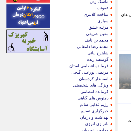
ماسک زدن
ایونا نیوز
عفونت
بازتاب آنلاین
ساخت کلانتری
هدام مهمات در اطراف بندرعباس خبر داد. - 2 گزارش های
باشگاه خبرنگاران
سیاری
باغستان نیوز
مرثیه عشق
بامبوک
معین شریفی
ببین و بخون
محمد بن نایف
بدینسان
محمد رضا دامغانی
بنکر
شاهرخ بیانی
بیت ران
گوسفند زنده
پارس فوتبال
فرمانده انتظامی استان
پارسینه
مرتضی پورعلی گنجی
پارسینه پلاس
استاندار کردستان
پاز آنلاین
ویژگی های شخصیتی
پاس گل
فرمانده انتظامی
پانا
دمنوش های گیاهی
پرتو نیوز
رژیم غذایی سالم
پرسون
خبرگزاری تسنیم
پنجره نیوز
بهداشت و درمان
ت
پویامگ
ناترازی انرژی
پویه آنلاین
همایون شجریان