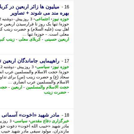
میلیون ها زائر اربعین در ک
16 -
بهره مند می شوند + تصاویر
-
-
حوزه نیوز
اجتماعی
3 روز پیش - دوشنبه 12 مرداد 1405، 10:17
حوزه/ تنها یک روز تا فرارسیدن اربعین
اهل بیت (علیه السلام) و حضرت زینب کبر
معلی است. - حوزه/ تنها ...
اربعین حسینی
-
کربلای معلی
-
زینب کب
راهپیمایی جاماندگان اربعی
17 -
-
-
حوزه نیوز
سیاسی
3 روز پیش - دوشنبه 12 مرداد 1405، 09:52
حوزه/ حجت الاسلام والمسلمین عرب انصار
سجاد (ع) و حضرت زینب (س) برای تداوم
الاسلام والمسلمین عرب انصاری ...
حجت الاسلام والمسلمین
-
اربعین
-
حجت 
-
حضرت زینب
مادر شهید «اخوت» آسمانی 
18 -
-
-
خبرگزاری دفاع مقدس
سیاسی
3 روز پیش - دوشنبه 12 مرداد 1405، 09:45
مادر شهید «حبیب الله اخوت» دعوت حق 
مازندران، مولود سیفی مادر شهید حبیب 