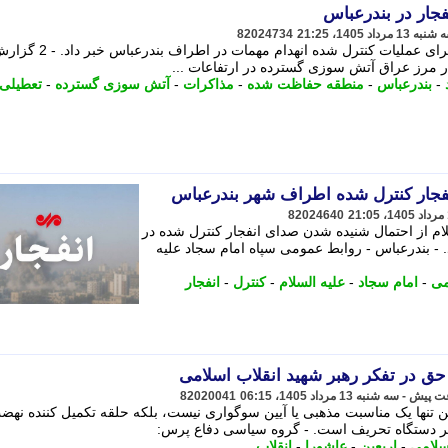
جار در بندرعباس
82024734
روابط عمومی سپاه امام سجاد (ع) از اجرای عملیات کنترل شده ان
ر مرز عراق آتش سوزی گسترده در ارتفاعات ...
-
بندرعباس
-
منطقه حفاظت شده
-
مذاکرات
-
آتش سوزی گسترده
-
تعطیلی
فجار کنترل شده اطراف شهر بندرعباس
82024640
ام از احتمال شنیده شدن صدای انفجار کنترل شده در
- بندرعباس - روابط عمومی سپاه امام سجاد علیه
می
-
امام سجاد
-
علیه السلام
-
کنترل
-
انفجار
 حق در تفکر رهبر شهید انقلاب اسلامی
82020041
ین تنها یک مناسبت مذهبی یا آیین سوگواری نیست، بلکه حلقه تکمیل کننده نهض
بر دستگاه تحریف است. - گروه سیاسی دفاع پرس:
سلامی
-
اربعین
-
عاشورا
-
انقلاب