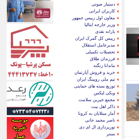
الف
دستیار صوتی
انتشار آنلاین
کاربران ایرانی
اندیشه قرن
معاون اول رییس جمهور
اندیشه معاصر
وزیر خارجه ایتالیا
اندیشه ها
یارانه نقدی
انرژی پرس
رییس کل گمرک ایران
ای استخدام
مدیرعامل استقلال
ایتنا
تحصیلات تکمیلی
ایراف
فرزندان طلاق
ایران آرت
ماندانا زنگنه
ایران آنلاین
خرید و فروش آپارتمان
ایران زندگی
تیم ملی رویینگ ایران
ایران فوری
توزیع بسته های حمایتی
ایرانی روز
ویکی لیکس
ایرانیتال
مجمع خیرین سلامت
ایرنا
ذاکر اهل بیت
ایسکانیوز
آمار مبتلایان به کرونا
ایسنا
ناصر محمد خانی
ایکنا
نورپردازی ال ای دی
ایلنا
بستر
اینتیتر