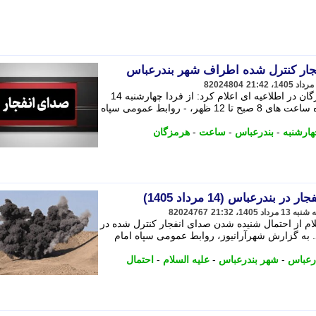
جار کنترل شده اطراف شهر بندرعباس
82024804
روابط عمومی سپاه امام سجاد (ع) هرمزگان در اطلاعیه ای اعلام کرد: از فردا چهارشنبه 14
مرداد ماه به مدت 72 ساعت، در محدوده ساعت های 8 صبح تا 12 ظهر، - روابط عمومی سپاه
ارشنبه
-
بندرعباس
-
ساعت
-
هرمزگان
درعباس (14 مرداد 1405)
82024767
ام از احتمال شنیده شدن صدای انفجار کنترل شده در
 به گزارش شهرآرانیوز، روابط عمومی سپاه امام
رعباس
-
شهر بندرعباس
-
علیه السلام
-
احتمال