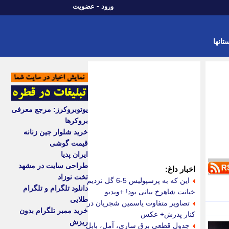
-
ورود
عضویت
تانها
یوتوبروکرز: مرجع معرفی
بروکرها
خرید شلوار جین زنانه
قیمت گوشی
ایران پدیا
طراحی سایت در مشهد
اخبار داغ:
تخت نوزاد
این که به پرسپولیس 5-6 گل نزدیم
دانلود تلگرام و تلگرام
خیانت شاهرخ بیانی بود! +ویدیو
طلایی
تصاویر متفاوت یاسمین شجریان در
خرید ممبر تلگرام بدون
کنار پدرش+ عکس
ریزش
جدول قطعی برق ساری، آمل، بابل