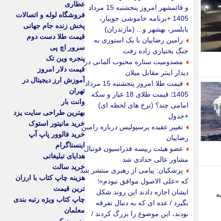
عطاری
و قائمشهر امروز پنجشنبه 15 مرداد
فروشگاه لوله و اتصالات
1405 +برنامه خاموشی جویبار،
پخش زنده جام جهانی
بابلسر، بهشهر و... (مازندران)
قیمت طلا دست دوم
رامین رضاییان با یک استوری به
سرور اچ پی
جنگ بختیاری زاده رفت
پنجره وین تک
مصدومیت ستاره محبوب آلمانی در
قیمت دلار امروز
دیدار اینتر مقابل میلان
آموزش ارز دیجیتال در
قیمت طلا امروز پنجشنبه 15 مرداد
تهران
1405؛ قیمت طلای 18 عیار و سکه
وانت بار
امامی چند؟ (نرخ های لحظه ای)
بهترین طراحی سایت یزد
+جدول
خرید مانیتور استوک
تغییر عقیده پرسپولیس درباره رامین
خرید فالوور پاپ آپ
رضاییان
اینستاگرام
عضو هیئت رییسه فدراسیون فوتبال
هدایای تبلیغاتی
مشاور عالی حدادی شد
خرید سالت
پزشکیان: پیامی از رهبری منتشر شد
هزینه چاپ کتاب با ارزان
که «علی الاصول موافق نبودم»؛
ترین قیمت
ایشان اجازه دادند این روند شکل
ه
چاپ کتاب ویژه رتبه بندی
بگیرد / عده ای که به دنبال تفرقه
معلمان
بودند، این موضوع را بزرگ کردند /