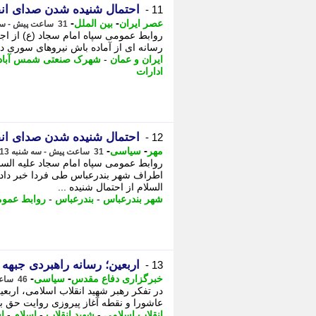
احتمال شنیده شدن صدای انف
11 -
-
-
عصر ایران
بین الملل
31 ساعت پیش - سه شنبه 13 مرداد 1405، 21:25
رسانه ای از آماده باش نیروهای سوری د
ایران و عمان
-
شهرک صنعتی شمس آباد
ادارات
احتمال شنیده شدن صدای ان
12 -
-
-
مهر
سیاسی
31 ساعت پیش - سه شنبه 13 مرداد 1405، 21:05
روابط عمومی سپاه امام سجاد علیه السل
اطراف شهر بندرعباس طی فردا خبر داد. 
السلام از احتمال شنیده ...
شهر بندرعباس
-
بندرعباس
-
روابط عمو
اربعین؛ رسانه راهبردی جبهه
13 -
-
-
خبرگزاری دفاع مقدس
سیاسی
46 ساعت پیش - سه شنبه 13 مرداد 1405، 06:15
در تفکر رهبر شهید انقلاب اسلامی، اربع
عاشورا و نقطه آغاز پیروزی روایت حق 
انقلاب اسلامی
-
شهید انقلاب
-
اسلام
-
ا