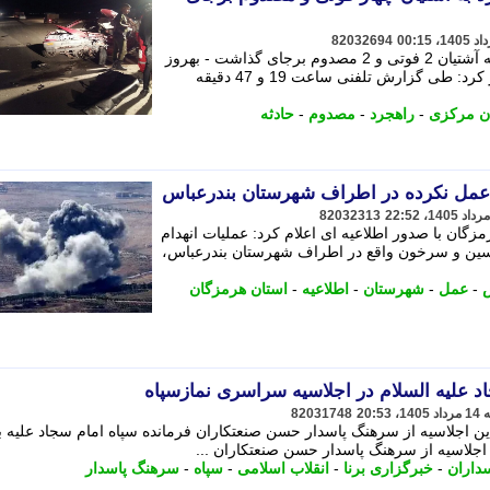
82032694
سانحه تصادف مرگبار در محور راهجرد به آشتیان 2 فوتی و 2 مصدوم برجای گذاشت - بهروز
ایران نژاد در گفتگو با خبرنگار مهر اظهار کرد: طی گزارش تلفنی ساعت 19 و 47 دقیقه
ن مرکزی
-
راهجرد
-
مصدوم
-
حادثه
 عمل نکرده در اطراف شهرستان بندرعباس
82032313
گان با صدور اطلاعیه ای اعلام کرد: عملیات انهدام
سین و سرخون واقع در اطراف شهرستان بندرعباس،
س
-
عمل
-
شهرستان
-
اطلاعیه
-
استان هرمزگان
د علیه السلام در اجلاسیه سراسری نمازسپاه
82031748
ین اجلاسیه از سرهنگ پاسدار حسن صنعتکاران فرمانده سپاه امام سجاد علیه ب
اجلاسیه از سرهنگ پاسدار حسن صنعتکاران ...
سداران
-
خبرگزاری برنا
-
انقلاب اسلامی
-
سپاه
-
سرهنگ پاسدار