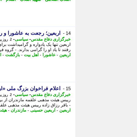
اربعین؛ رجعت به عاشورا و ر
14 -
-
-
خبرگزاری دفاع مقدس
سیاسی
2 روز پیش - سه شنبه 13 مرداد 1405، 04:05
اربعین تنها یک یادواره و گرامیداشت ب
رفتند تا یاد او را گرامی بدارند. - گرو
اربعین
-
عاشورا
-
اهل بیت
-
بازگشت
-
ا
اعلام فراخوان بزرگ ملی «ار
15 -
-
-
خبرگزاری دفاع مقدس
سیاسی
2 روز پیش - دوشنبه 12 مرداد 1405، 21:40
رییس هیئت مذهبی علقمه مازندران از برگ
- باقر رزاق زاده رییس هیئت مذهبی علقمه
اربعین
-
اربعین حسینی
-
مازندران
-
هیئت