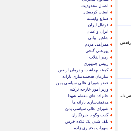
پیام نفت
اعمال محدودیت
تابناک
استان کردستان
تازه نیوز
صنایع وابسته
تبیان
فوتبال ایران
تجارت نیوز
ایران و عمان
تحریریه
شاهین بیانی
ترابر نیوز
مرقدش
همراهی مردم
ترفندباز
پورعلی گنجی
تریبون اقتصاد
رهبر انقلاب
تسنیم نیوز
رییس جمهوری
تک ناک
کمیته بهداشت و درمان اربعین
تکراتو
سازمان هدفمندسازی یارانه
توریسم آنلاین
عضو شورای عالی سیاسی یمن
تولید نیوز
وزیر امور خارجه ترکیه
تیتر فوری
ر داد.
خانواده های معظم شهدا
تیکنا
هدفمندسازی یارانه ها
جاب ویژن
شورای عالی سیاسی یمن
جار نیوز
گفت وگو با خبرنگاران
جالبتر
تلف شدن یک قلاده خرس
جام جم
سهراب بختیاری زاده