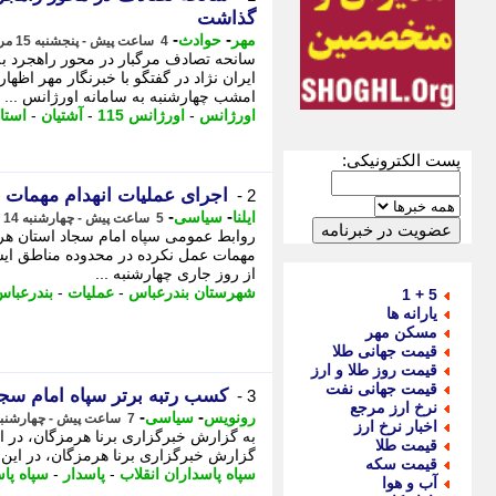
گذاشت
-
-
مهر
حوادث
4 ساعت پیش - پنجشنبه 15 مرداد 1405، 00:15
امشب چهارشنبه به سامانه اورژانس ...
اورژانس
-
اورژانس 115
-
آشتیان
-
استا
پست الکترونیکی:
اجرای عملیات انهدام مهمات
2 -
-
-
ایلنا
سیاسی
5 ساعت پیش - چهارشنبه 14 مرداد 1405، 22:52
روابط عمومی سپاه امام سجاد استان هرمز
مهمات عمل نکرده در محدوده مناطق ای
از روز جاری چهارشنبه ...
شهرستان بندرعباس
-
عملیات
-
بندرعبا
5 + 1
یارانه ها
مسکن مهر
قیمت جهانی طلا
قیمت روز طلا و ارز
قیمت جهانی نفت
کسب رتبه برتر سپاه امام سجا
3 -
نرخ ارز مرجع
-
-
رونویس
سیاسی
7 ساعت پیش - چهارشنبه 14 مرداد 1405، 20:53
اخبار نرخ ارز
به گزارش خبرگزاری برنا هرمزگان، در ا
قیمت طلا
گزارش خبرگزاری برنا هرمزگان، در این 
قیمت سکه
سپاه پاسداران انقلاب
-
پاسدار
-
سپاه پا
آب و هوا