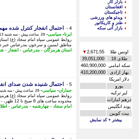
بازار کار
افغانستان
تاجیکستان
ویدئو های ورزشی
طنز و کاریکاتور
احتمال انفجار کنترل شده مهم
بازار آتی سکه
4 -
-
-
ایرنا
سیاسی
29 ساعت پیش - سه شنبه 13 مرداد 1405، 23:30
روابط عمومی سپاه امام سجاد (ع) استان
مناطق ایسین و سرخون بندرعباس خبر دا
استان هرمزگان
-
بندرعباس
-
انفجار
-
شه
اونس طلا
2,671.55
▼
طلای 18
39,051,000
سکه امامی
460,900,000
بهار ازادی
410,200,000
دلار امریکا
احتمال شنیده شدن صدای انفجار اطر
5 -
یورو
-
-
جماران
سیاسی
29 ساعت پیش - سه شنبه 13 مرداد 1405، 23:05
لیر ترکیه
درهم امارات
محدوده ساعت های 8 صبح تا 12 ظهر، - به گزارش جماران، بر اساس اطلاعیه سپاه امام سجاد (ع)؛
پوند انگلیس
امام سجاد
-
چهارشنبه
-
بندرعباس
-
اطلا
بیت کویین
بیشتر + کد نمایش