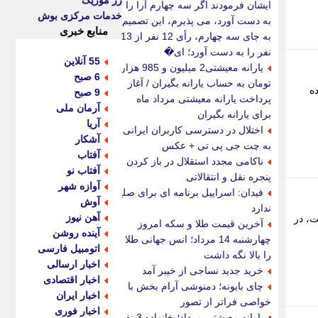
رز موزیک
ایشان فرمودند اگر سه چهارم آرا را
خدمات مرکزی بوش
به دست آورد، می پذیرم، این تصمیم
منابع خبری
به جای سه چهارم، رأی 12 نفر از 13
نفر را به دست آورد؛ ای�
55 آنلاین
یارانه معیشتی2 میلیون و 985 هزار
6 صبح
تومان به حساب یارانه بگیران / آغاز
ه
9 صبح
پرداخت یارانه معیشتی مرداد ماه
آرمان ملی
برای یارانه بگیران
آریا
اختلال در دسترسی کاربران ایرانی
آشکار
به چت جی پی تی + عکس
آفتاب
ناکامی مجدد استقلال در باز کردن
آفتاب نو
پنجره نقل و انتقالاتی
آوازه شهر
فیدان: اسراییل برنامه ای برای صلح
آوش
ندارد
آهن نیوز
اعلام کرد: از فردا چهارشنبه 14 مرداد ماه به مدت 72 ساعت، در
آخرین قیمت طلا و سکه امروز
آینده روشن
چهارشنبه 14 مرداد؛ انس جهانی طلا
اتومبیل فارسی
را بالا نگه داشت
اخبار ارسالی
خرید جدید نساجی از خیبر آمد
اخبار اقتصادی
چای بابونه؛ دمنوشی آرام بخش با
اخبار ایران
خواصی فراتر از تصور
اخبار فوری
یارانه معیشتی مرداد؛ خانواده 3 نفره