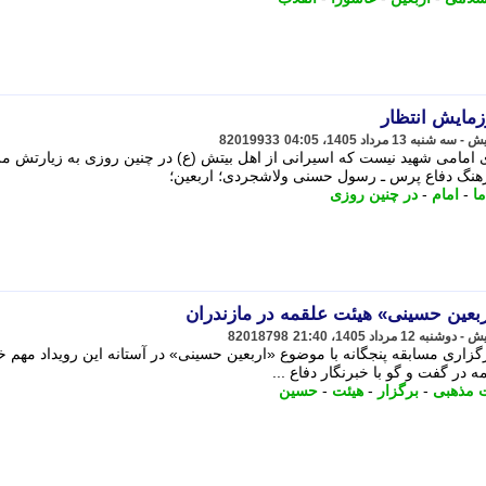
زمایش انتظار
82019933
رای امامی شهید نیست که اسیرانی از اهل بیتش (ع) در چنین روزی به زیارتش 
ه فرهنگ دفاع پرس ـ رسول حسنی ولاشجردی؛ اربعین؛
ما
-
امام
-
در چنین روزی
بعین حسینی» هیئت علقمه در مازندران
82018798
زاری مسابقه پنجگانه با موضوع «اربعین حسینی» در آستانه این رویداد مهم خب
 در گفت و گو با خبرنگار دفاع ...
 مذهبی
-
برگزار
-
هیئت
-
حسین