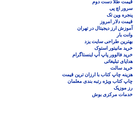
مت طلا دست دوم
ر اچ پی
ره وین تک
ت دلار امروز
زش ارز دیجیتال در تهران
ت بار
رین طراحی سایت یزد
د مانیتور استوک
د فالوور پاپ آپ اینستاگرام
یای تبلیغاتی
ید سالت
نه چاپ کتاب با ارزان ترین قیمت
 کتاب ویژه رتبه بندی معلمان
موزیک
مات مرکزی بوش