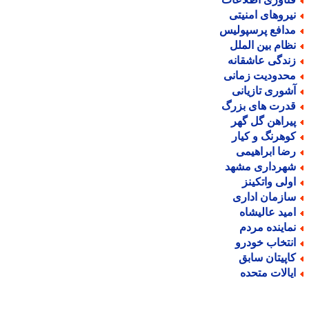
یروهای امنیتی
دافع پرسپولیس
ظام بین الملل
ندگی عاشقانه
حدودیت زمانی
شوری تازیانی
درت های بزرگ
یراهن گل گهر
وهرنگ و کیار
ضا ابراهیمی
هرداری مشهد
ولی واتکینز
ازمان اداری
مید عالیشاه
ماینده مردم
نتخاب خودرو
اپیتان سابق
یالات متحده