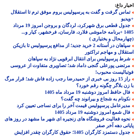
ار داغ:
ماس گرفت و گفت به پرسپولیس بروم موفق ترم تا استقلال
دیو
جدول قطعی برق شهرکرد، لردگان و بروجن امروز 19 مرداد
1405 +برنامه خاموشی فلارد، فارسان، فرخشهر، کیار و...
ارمحال و بختیاری )
سپاهان در آستانه 2 خرید جدید؛ از مدافع پرسپولیس تا بازیکن
قلال و مهاجم تراکتور
رط پرسپولیس برای انتقال ابرقویی نژاد به سپاهان
رتضی پورعلی گنجی داماد شد؛ تصاویری متفاوت از عروسی
بالیست محبوب!
راز 15 روز بی خبری از حمیدرضا رجب زاده فاش شد؛ قرار مرگ
زن بلاگر چگونه رقم خورد؟
ل حافظ امروز دوشنبه 19 مرداد ماه 1405
کونام به شجاع و بیرانوند چه گفت؟
دیرعامل پرسپولیس قیمت آخر را برای نساجی تعیین کرد
ل شمع امروز دوشنبه 19 مرداد 1405
حوه فعالیت فروشگاه های زنجیره ای شهر ما مشهد در روز های
انی دهه آخر صفر
جدول دستمزد کارگران 1405؛ حقوق کارگران چقدر افزایش