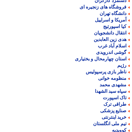
ستمزد کارگران
روشگاه های زنجیره ای
انشگاه تهران
مریکا و اسراییل
یا اسپورتیج
نتقال دانشجویان
دی زین العابدین
سلام آباد غرب
وشی اندرویدی
ستان چهارمحال و بختیاری
ژیم
اظر بازی پرسپولیس
نظومه خوانی
شهدی محمد
پاه سید الشهدا
اک اسپورت
راقی ترک
نایع پزشکی
رید اینترنتی
یم ملی انگلستان
وویدیه