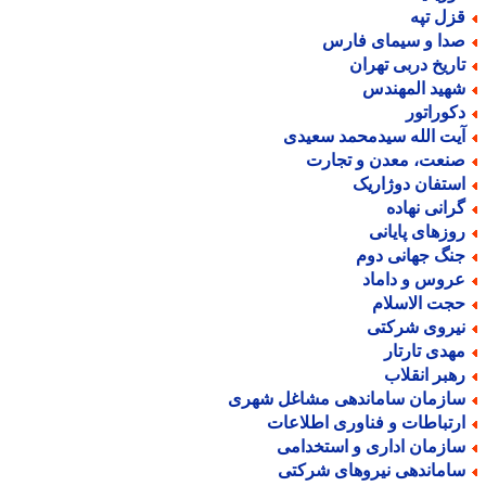
زل تپه
دا و سیمای فارس
اریخ دربی تهران
هید المهندس
کوراتور
یت الله سیدمحمد سعیدی
نعت، معدن و تجارت
ستفان دوژاریک
رانی نهاده
وزهای پایانی
نگ جهانی دوم
روس و داماد
جت الاسلام
یروی شرکتی
هدی تارتار
هبر انقلاب
ازمان ساماندهی مشاغل شهری
رتباطات و فناوری اطلاعات
ازمان اداری و استخدامی
اماندهی نیروهای شرکتی