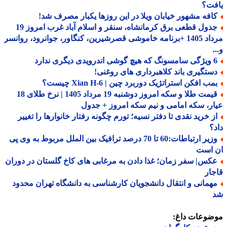
فت؟
افه مشهور خیابان ویلا در این روزها یکبار مصرف شد!
جدول قطعی برق کرمانشاه، سنقر و اسلام آباد غرب امروز 19
مرداد 1405 +برنامه خاموشی قصرشیرین، کنگاور، جوانرود، روانسر
درویدی دیگری ندارد
ستگیری باند کلاهبرداری های روغنی!
ب افکن استراتژیک دوربرد چین | Xian H-6 چیست؟
قیمت طلا و سکه امروز دوشنبه 19 مرداد 1405 | نرخ طلای 18
ر، سکه امامی و نیم سکه امروز + جدول
ز خرید نقدی تا دفتر نسیه؛ تورم چگونه رفتار خانوارها را تغییر
؟
وزیر ارتباطات:60 تا 70 درصد ترافیک بین الملل مربوط به وی پی
 است
کس| سفر زمان؛ غذا دادن به مرغابی های کاخ گلستان در دوران
ار
همانی و انتقال دانشجویان کارشناسی به دانشگاه تهران محدود
ضوعات داغ: