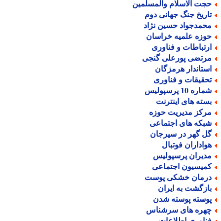
جت الاسلام والمسلمین
اریخ جنگ جهانی دوم
حمدجواد حسین نژاد
وزه علمیه خراسان
رتباطات و فناوری
رتضی پورعلی گنجی
ستاندار هرمزگان
حقیقات و فناوری
اره 10 پرسپولیس
سته های اینترنت
رکز مدیریت حوزه
بکه های اجتماعی
ل گهر در سیرجان
واداران فوتبال
دیران پرسپولیس
میسیون اجتماعی
رمان خشکی پوست
ازگشت به ایران
وسته پوسته شدن
هره های سرشناس
ناوری اطلاعات