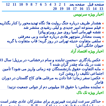
حه قبل
صفحه بعد
1
2
3
4
5
6
7
8
9
10
11
12
20
19
18
17
16
15
14
بار ویژه
سرنویس
شدار ظریف درباره جنگ روایت ها؛ نگاه تهدیدمحور را کنار بگذاریم
یلم ممنوعه امیر جدیدی و لیلی رشیدی منتشر شد
قشه قهرمانی آسیا روی میز روبرتو پیاتزا
ست معنادار منوچهر هادی درباره خیانت و بی معرفتی
لفی متفاوت حدیثه تهرانی در روز گربه؛ قاب متفاوت با گربه
وان خانگی اش!
بار ویژه
اقتصاد آزاد
کس یادگاری «محسن تنابنده و سام درخشانی» در برزیل؛ سال 93
فت در یک ماه چقدر گران شده ؟
ابه التفاوت حقوق بازنشستگان چه زمانی واریز می شود؟ تأمین
تماعی تکلیف را روشن کرد
کس| سفر زمان؛ غذا دادن به مرغابی های کاخ گلستان در دوران
جار
ماینده مجلس: با حقوق 18 میلیونی دم از جوانی جمعیت نزنید!
بار ویژه
تک ناک
داکثر سرعت اینترنت فیبرنوری برای مشترکان عادی چقدر است؟
وزیر ارتباطات:۶۰ تا ۷۰ درصد ترافیک بین الملل مربوط به وی پی ان