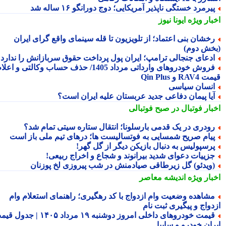
یرمرد خستگی ناپذیر آمریکایی؛ دوج دورانگو ۱۶ ساله شد
بار ویژه
ایونا نیوز
خشان بنی اعتماد؛ از تلویزیون تا قله سینمای واقع گرای ایران
خش دوم)
دعای جنجالی ترامپ؛ ایران پول پرداخت حقوق سربازانش را ندارد
فروش خودروهای وارداتی مرداد 1405/ حذف حساب وکالتی و اعلام
RA و Qin Plus
نسان سیاسی
یا پیمان دفاعی جدید عربستان علیه ایران است؟
بار فوتبال در صبح فوتبالی
ودری در یک قدمی بارسلونا؛ انتقال ستاره سیتی تمام شد؟
یام صریح شمسایی به فوتسالیست ها؛ درهای تیم ملی باز است
رسپولیس به دنبال بازیکن دیگر از گل گهر!
زییات دعوای شدید بیرانوند و شجاع و اخراج ربیعی!
ویدئو) گل زیرطاقی صیادمنش در شب پیروزی لخ پوزنان
بار ویژه
اندیشه معاصر
شاهده وضعیت وام ازدواج با کد رهگیری؛ راهنمای استعلام وام
دواج و پیگیری ثبت نام
قیمت خودروهای داخلی امروز دوشنبه ۱۹ مرداد ۱۴۰۵ | جدول قیمت
ران خودرو و سایپا