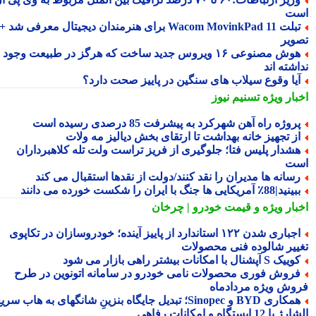
ت
تبلت Wacom MovinkPad 11 برای هنرمندان دیجیتال معرفی شد +
ویر
هوش مصنوعی ۱۶ ویروس جدید ساخت که هرگز در طبیعت وجود
شته اند
یا وقوع سیلاب های سنگین در پاییز صحت دارد؟
بار ویژه
تسنیم نیوز
روژه راه آهن شهرکرد به پیشرفت 85 درصدی رسیده است
ز تجهیز خانه بهداشت تا ارتقای بخش دیالیز مه ولات
شدار پلیس فتا؛ جلوگیری از فریز تراست ولت تله کلاهبرداران
ت
سانه ها مدیران را نقد کنند/دولت از نقدها استقبال می کند
ید|88٪ آمریکایی ها جنگ با ایران را شکست خورده می دانند
بار ویژه
و قیمت خودرو | چرخان
اجباری شدن ۱۲۲ استاندارد از پاییز آینده؛ خودروسازان در تکاپوی
ییر شالوده فنی محصولات
یک S آپشنال با امکانات بیشتر راهی بازار می شود
روش فوری محصولات نامی خودرو در سامانه اتونوین در طرح
وش ویژه مردادماه
همکاری BYD و Sinopec؛ تبدیل جایگاه بنزینِ شانگهای به هاب سریع
ا 12 ایستگاه و امکانات رفاهی