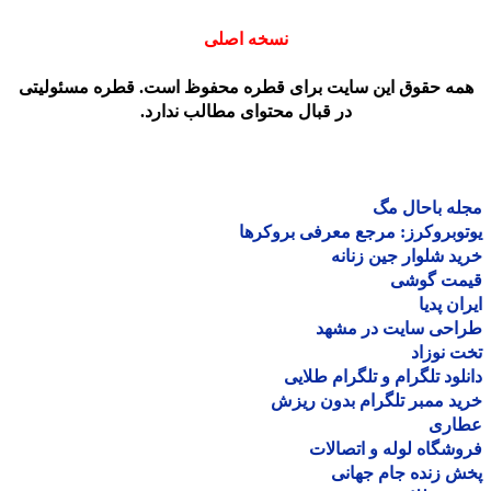
نسخه اصلی
مه حقوق این سایت برای قطره محفوظ است. قطره مسئولیتی
در قبال محتوای مطالب ندارد.
ه باحال مگ
وبروکرز: مرجع معرفی بروکرها
د شلوار جین زنانه
مت گوشی
ان پدیا
احی سایت در مشهد
 نوزاد
لود تلگرام و تلگرام طلایی
د ممبر تلگرام بدون ریزش
اری
شگاه لوله و اتصالات
 زنده جام جهانی