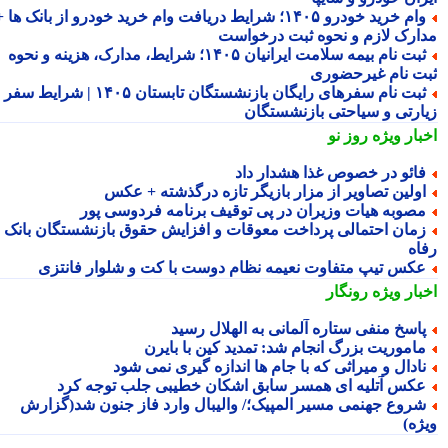
وام خرید خودرو ۱۴۰۵؛ شرایط دریافت وام خرید خودرو از بانک ها +
ارک لازم و نحوه ثبت درخواست
ثبت نام بیمه سلامت ایرانیان ۱۴۰۵؛ شرایط، مدارک، هزینه و نحوه
ت نام غیرحضوری
ثبت نام سفرهای رایگان بازنشستگان تابستان ۱۴۰۵ | شرایط سفر
ارتی و سیاحتی بازنشستگان
بار ویژه
روز نو
ائو در خصوص غذا هشدار داد
ولین تصاویر از مزار بازیگر تازه درگذشته + عکس
صوبه هیات وزیران در پی توقیف برنامه فردوسی پور
مان احتمالی پرداخت معوقات و افزایش حقوق بازنشستگان بانک
اه
کس تیپ متفاوت نعیمه نظام دوست با کت و شلوار فانتزی
بار ویژه
رونگار
اسخ منفی ستاره آلمانی به الهلال رسید
اموریت بزرگ انجام شد: تمدید کین با بایرن
ادال و میراثی که با جام ها اندازه گیری نمی شود
کس آتلیه ای همسر سابق اشکان خطیبی جلب توجه کرد
روع جهنمی مسیر المپیک؛/ والیبال وارد فاز جنون شد(گزارش
ژه)