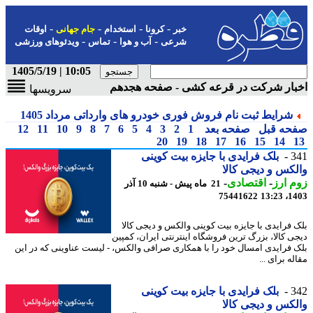
-
-
-
-
خبر
کرونا
استخدام
جام جهانی
اوقات
-
-
-
شرعی
آب و هوا
تماس
ویدئوهای ورزشی
10:05 | 1405/5/19
بار شرکت در قرعه کشی - صفحه هجدهم
سرویسها
شرایط ثبت نام فروش فوری خودرو های وارداتی مرداد 1405
حه قبل
صفحه بعد
1
2
3
4
5
6
7
8
9
10
11
12
20
19
18
17
16
15
14
3
بلک فرایدی با جایزه بیت کوینی
کس و دیجی کالا
 ارز
-
اقتصادی
-
21 ماه پیش - شنبه 10 آذر
75441622
1403
 فرایدی با جایزه بیت کوینی والکس و دیجی کالا
ی کالا، بزرگ ترین فروشگاه اینترنتی ایران، کمپین
 فرایدی امسال خود را با همکاری صرافی والکس، - لیست عناوینی که در این
ه برای ...
3
بلک فرایدی با جایزه بیت کوینی
کس و دیجی کالا