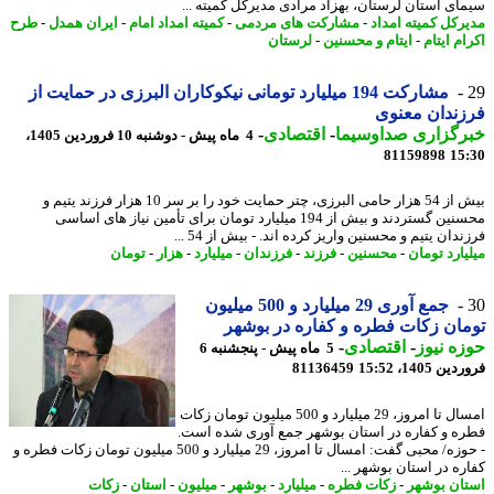
ای استان لرستان، بهزاد مرادی مدیرکل کمیته ...
رکل کمیته امداد
-
مشارکت های مردمی
-
کمیته امداد امام
-
ایران همدل
-
طرح
م ایتام
-
ایتام و محسنین
-
لرستان
مشارکت 194 میلیارد تومانی نیکوکاران البرزی در حمایت از
ندان معنوی
رگزاری صداوسیما
-
اقتصادی
-
4 ماه پیش - دوشنبه 10 فروردین 1405،
81159898
15
بیش از 54 هزار حامی البرزی، چتر حمایت خود را بر سر 10 هزار فرزند یتیم و
محسنین گستردند و بیش از 194 میلیارد تومان برای تأمین نیاز های اساسی
دان یتیم و محسنین واریز کرده اند. - بیش از 54 ...
یارد تومان
-
محسنین
-
فرزند
-
فرزندان
-
میلیارد
-
هزار
-
تومان
جمع آوری 29 میلیارد و 500 میلیون
ان زکات فطره و کفاره در بوشهر
ه نیوز
-
اقتصادی
-
5 ماه پیش - پنجشنبه 6
 1405، 15:52
81136459
امسال تا امروز، 29 میلیارد و 500 میلیون تومان زکات
ه و کفاره در استان بوشهر جمع آوری شده است.
- حوزه/ محبی گفت: امسال تا امروز، 29 میلیارد و 500 میلیون تومان زکات فطره و
ره در استان بوشهر ...
ان بوشهر
-
زکات فطره
-
میلیارد
-
بوشهر
-
میلیون
-
استان
-
زکات