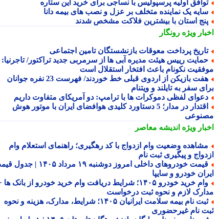
وافق اولیه پرسپولیس با نساجی برای خرید این ستاره
ایه یک نماینده متخلف بر عزل و نصب های بیمه دانا
نج استان با بیشترین فلاکت مشخص شدند
بار ویژه
رونگار
اریخ پرداخت معوقات بازنشستگان تامین اجتماعی
مایت رییس هیئت مدیره آبی ها از سرمربی جدید تراکتور/ تاجرنیا:
فقیت نکونام باعث افتخار استقلال است
هفت بازیکن از اردوی قبلی خط خوردند/ فهرست 23 نفره جوانان
ی سفر به تایلند و ویتنام
عوای لفظی دموکرات ها با ترامپ: دو آمریکای متفاوت داریم
اقتدار در مدار؛ 5 دستاورد کلیدی هوافضای ایران با موتور هوش
نوعی
بار ویژه
اندیشه معاصر
شاهده وضعیت وام ازدواج با کد رهگیری؛ راهنمای استعلام وام
دواج و پیگیری ثبت نام
قیمت خودروهای داخلی امروز دوشنبه ۱۹ مرداد ۱۴۰۵ | جدول قیمت
ران خودرو و سایپا
وام خرید خودرو ۱۴۰۵؛ شرایط دریافت وام خرید خودرو از بانک ها +
ارک لازم و نحوه ثبت درخواست
ثبت نام بیمه سلامت ایرانیان ۱۴۰۵؛ شرایط، مدارک، هزینه و نحوه
ت نام غیرحضوری