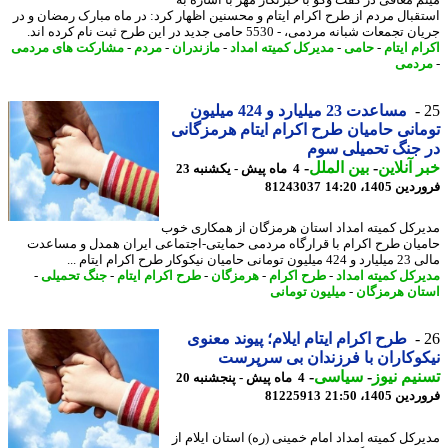
م معافی در گفت وگو با خبرنگار مهر با اشاره به
قبال مردم از طرح اکرام ایتام و محسنین اظهار کرد: در ماه مبارک رمضان و در
جمعات شبانه مردمی، - 5530 حامی جدید در این طرح ثبت نام کرده اند.
م ایتام
-
حامی
-
مدیرکل کمیته امداد
-
مازندران
-
مردم
-
مشارکت های مردمی
دمی
مساعدت 23 میلیارد و 424 میلیون
انی حامیان طرح اکرام ایتام هرمزگانی
جنگ تحمیلی سوم
 آنلاین
-
بین الملل
-
4 ماه پیش - یکشنبه 23
 1405، 14:20
81243037
رکل کمیته امداد استان هرمزگان از همکاری خوب
یان طرح اکرام با قرارگاه مردمی حمایتی-اجتماعی ایران همدل و مساعدت
یان نیکوکار طرح اکرام ایتام ...
رکل کمیته امداد
-
طرح اکرام
-
هرمزگان
-
طرح اکرام ایتام
-
جنگ تحمیلی
-
ان هرمزگان
-
میلیون تومانی
طرح اکرام ایتام ایلام؛ پیوند معنوی
وکاران با فرزندان بی سرپرست
یم نیوز
-
سیاسی
-
4 ماه پیش - پنجشنبه 20
 1405، 21:50
81225913
رکل کمیته امداد امام خمینی (ره) استان ایلام از