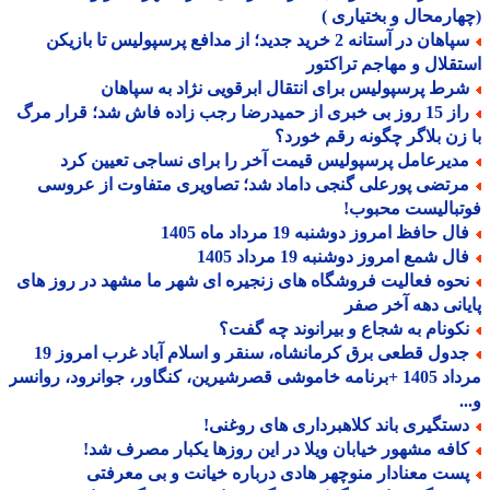
ارمحال و بختیاری )
سپاهان در آستانه 2 خرید جدید؛ از مدافع پرسپولیس تا بازیکن
قلال و مهاجم تراکتور
رط پرسپولیس برای انتقال ابرقویی نژاد به سپاهان
راز 15 روز بی خبری از حمیدرضا رجب زاده فاش شد؛ قرار مرگ
زن بلاگر چگونه رقم خورد؟
دیرعامل پرسپولیس قیمت آخر را برای نساجی تعیین کرد
رتضی پورعلی گنجی داماد شد؛ تصاویری متفاوت از عروسی
بالیست محبوب!
ل حافظ امروز دوشنبه 19 مرداد ماه 1405
ل شمع امروز دوشنبه 19 مرداد 1405
حوه فعالیت فروشگاه های زنجیره ای شهر ما مشهد در روز های
انی دهه آخر صفر
کونام به شجاع و بیرانوند چه گفت؟
جدول قطعی برق کرمانشاه، سنقر و اسلام آباد غرب امروز 19
مرداد 1405 +برنامه خاموشی قصرشیرین، کنگاور، جوانرود، روانسر
ستگیری باند کلاهبرداری های روغنی!
افه مشهور خیابان ویلا در این روزها یکبار مصرف شد!
ست معنادار منوچهر هادی درباره خیانت و بی معرفتی