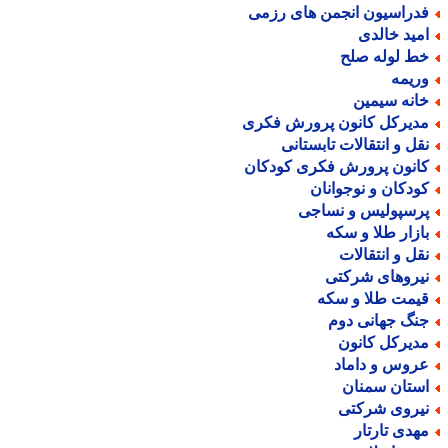
دراسیون انجمن های رزمی
مید خالدی
ط لوله صلح
ریمه
انه سیمین
دیرکل کانون پرورش فکری
قل و انتقالات تابستانی
انون پرورش فکری کودکان
ودکان و نوجوانان
رسپولیس و نساجی
ازار طلا و سکه
قل و انتقالات
یروهای شرکتی
یمت طلا و سکه
نگ جهانی دوم
دیرکل کانون
روس و داماد
ستان سمنان
یروی شرکتی
هدی تارتار