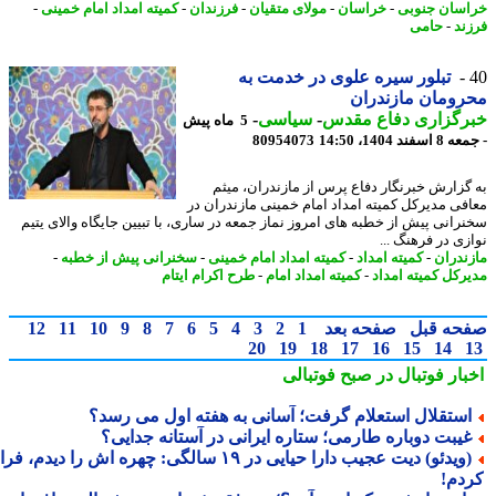
سان جنوبی
-
خراسان
-
مولای متقیان
-
فرزندان
-
کمیته امداد امام خمینی
-
ند
-
حامی
تبلور سیره علوی در خدمت به
ومان مازندران
رگزاری دفاع مقدس
-
سیاسی
-
5 ماه پیش
فند 1404، 14:50
80954073
گزارش خبرنگار دفاع پرس از مازندران، میثم
فی مدیرکل کمیته امداد امام خمینی مازندران در
رانی پیش از خطبه های امروز نماز جمعه در ساری، با تبیین جایگاه والای یتیم
زی در فرهنگ ...
ندران
-
کمیته امداد
-
کمیته امداد امام خمینی
-
سخنرانی پیش از خطبه
-
رکل کمیته امداد
-
کمیته امداد امام
-
طرح اکرام ایتام
حه قبل
صفحه بعد
1
2
3
4
5
6
7
8
9
10
11
12
20
19
18
17
16
15
14
بار فوتبال در صبح فوتبالی
ستقلال استعلام گرفت؛ آسانی به هفته اول می رسد؟
یبت دوباره طارمی؛ ستاره ایرانی در آستانه جدایی؟
(ویدئو) دیت عجیب دارا حیایی در ۱۹ سالگی: چهره اش را دیدم، فرار
دم!