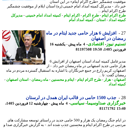
قیت چشمگیر «طرح اکرام ایتام» در این استان
 داد. - مدیرکل کمیته امداد امام خمینی (ره) استان ایلام از موفقیت چشمگیر
اکرام ایتام ...
 اکرام ایتام
-
طرح اکرام
-
اکرام ایتام
-
کمیته امداد امام خمینی
-
مدیرکل
ته امداد
-
استان
-
کمیته امداد امام
افزایش 6 هزار حامی جدید ایتام در ماه
ضان در اصفهان
یم نیوز
-
اقتصادی
-
4 ماه پیش - یکشنبه 16
 1405، 19:50
81197508
مدیرعامل کمیته امداد استان اصفهان از افزایش 6
ر حامی جدید اصفهانی در ماه رمضان خبر داد. - از
هان، کریم زارع در جمع خبرنگاران با اشاره به استقبال گسترده مردم در ماه
ان گفت: تا ...
هان
-
هزار
-
طرح اکرام ایتام
-
ایتام و محسنین
-
ماه رمضان
-
استان اصفهان
-
ته امداد
جذب 1500 حامی در قالب ایران همدل در لرستان
رگزاری صداوسیما
-
سیاسی
-
4 ماه پیش - چهارشنبه 12 فروردین 1405،
81171792
15
در ایام جنگ رمضان یک هزار و 500 حامی جدید در راستای توسعه مشارکت های
می در طرح اکرام ایتام و محسنین جذب شده اند. - به گزارش خبرگزاری صدا و