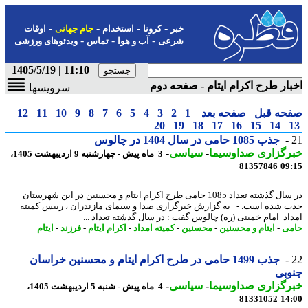
-
-
-
-
خبر
کرونا
استخدام
جام جهانی
اوقات
-
-
-
شرعی
آب و هوا
تماس
ویدئوهای ورزشی
11:10 | 1405/5/19
ار طرح اکرام ایتام - صفحه دوم
سرویسها
حه قبل
صفحه بعد
1
2
3
4
5
6
7
8
9
10
11
12
20
19
18
17
16
15
14
جذب 1085 حامی در سال 1404 در چالوس
رگزاری صداوسیما
-
سیاسی
-
3 ماه پیش - چهارشنبه 9 اردیبهشت 1405،
81357846
09
در سال گذشته تعداد 1085 حامی طرح اکرام ایتام و محسنین در این شهرستان
 شده است. - به گزارش خبرگزاری صدا و سیمای مازندران ، رییس کمیته
اد امام خمینی (ره) چالوس گفت : در سال گذشته تعداد ...
ی
-
ایتام و محسنین
-
محسنین
-
کمیته امداد
-
اکرام ایتام
-
فرزند
-
ایتام
جذب 1499 حامی در طرح اکرام ایتام و محسنین خراسان
وبی
رگزاری صداوسیما
-
سیاسی
-
4 ماه پیش - شنبه 5 اردیبهشت 1405،
81331052
14