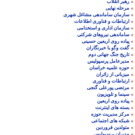
هبر انقلاب
رحله نهایی
ازمان ساماندهی مشاغل شهری
رتباطات و فناوری اطلاعات
ازمان اداری و استخدامی
اماندهی نیروهای شرکتی
یاده روی اربعین حسینی
فت وگو با خبرنگاران
اریخ جنگ جهانی دوم
دیرعامل پرسپولیس
وزه علمیه خراسان
یزبانی از زائران
رتباطات و فناوری
رتضی پورعلی گنجی
ینما و تلویزیون
یاده روی اربعین
سته های اینترنت
رکز مدیریت حوزه
بکه های اجتماعی
تولدین فروردین
دیران پرسپولیس