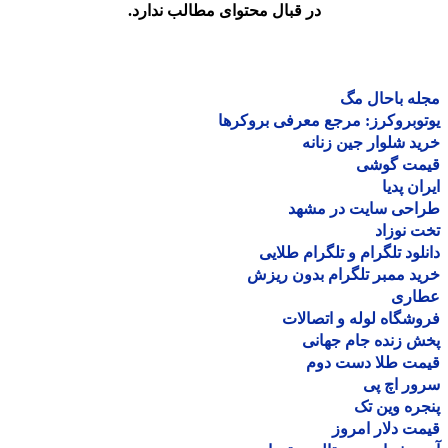
در قبال محتوای مطالب ندارد.
ه باحال مگ
وبروکرز: مرجع معرفی بروکرها
د شلوار جین زنانه
مت گوشی
ان پدیا
احی سایت در مشهد
 نوزاد
لود تلگرام و تلگرام طلایی
د ممبر تلگرام بدون ریزش
اری
شگاه لوله و اتصالات
 زنده جام جهانی
مت طلا دست دوم
ر اچ پی
ره وین تک
ت دلار امروز