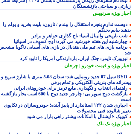
ثبت نام سفرهای رایگان بازنشستگان تابستان ۱۴۰۵ | شرایط سفر
ارتی و سیاحتی بازنشستگان
بار ویژه
سرنویس
وست ندارم پنجره استقلال را ببندم / نازون: بلیت بخرید و پولم را
ید بیایم بجنگم
ب تاریخی والیبال آسیا: تاج گذاری خواهر و برادر
هارشنبه این هفته خورشید می گیرد/ اوج کسوف در اسپانیا
رنامه بازی های تیم ملی هندبال در بازی های آسیایی ناگویا مشخص
یویورک تایمز: جنگ ایران، بازدارندگی آمریکا را نابود کرد
بار ویژه
و قیمت خودرو | چرخان
BYD سیل 07 جدید رونمایی شد: سدان 5.08 متری با شارژ سریع و
شرانه های بنزینی-الکتریکی و تمام برقی
اهنمای انتخاب و نگهداری مایع ترمز برای خودروهای ایرانی
بازگشت دوج سوپر بی: چارجر جدید دوج با 600 اسب بخار بازگشته
ت
اجباری شدن ۱۲۲ استاندارد از پاییز آینده؛ خودروسازان در تکاپوی
ییر شالوده فنی محصولات
یک S آپشنال با امکانات بیشتر راهی بازار می شود
بار ویژه
تک ناک