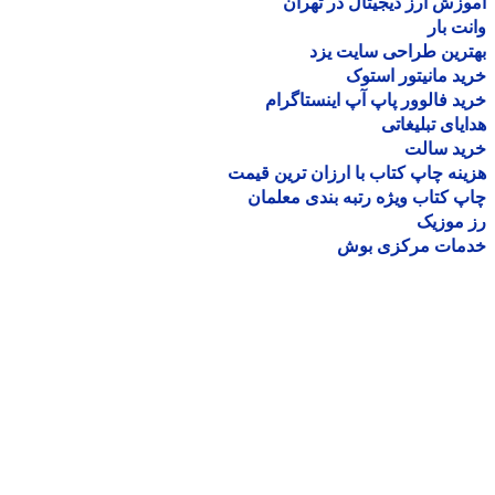
زش ارز دیجیتال در تهران
ت بار
رین طراحی سایت یزد
د مانیتور استوک
د فالوور پاپ آپ اینستاگرام
یای تبلیغاتی
ید سالت
نه چاپ کتاب با ارزان ترین قیمت
 کتاب ویژه رتبه بندی معلمان
موزیک
مات مرکزی بوش