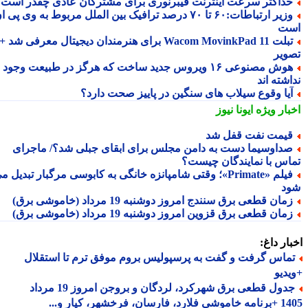
داکثر سرعت اینترنت فیبرنوری برای مشترکان عادی چقدر است؟
وزیر ارتباطات:۶۰ تا ۷۰ درصد ترافیک بین الملل مربوط به وی پی ان
ت
تبلت Wacom MovinkPad 11 برای هنرمندان دیجیتال معرفی شد +
ویر
هوش مصنوعی ۱۶ ویروس جدید ساخت که هرگز در طبیعت وجود
شته اند
یا وقوع سیلاب های سنگین در پاییز صحت دارد؟
بار ویژه
ایونا نیوز
یمت نفت قفل شد
داوسیما دست به دامن مجلس برای ابقای جبلی شد؟/ ماجرای
اس با نمایندگان چیست؟
فیلم «Primate»؛ وقتی شامپانزه خانگی به کابوسی مرگبار تبدیل می
د
مان قطعی برق سنندج امروز دوشنبه 19 مرداد (خاموشی برق)
مان قطعی برق قزوین امروز دوشنبه 19 مرداد (خاموشی برق)
ار داغ:
ماس گرفت و گفت به پرسپولیس بروم موفق ترم تا استقلال
دیو
جدول قطعی برق شهرکرد، لردگان و بروجن امروز 19 مرداد
1405 +برنامه خاموشی فلارد، فارسان، فرخشهر، کیار و...