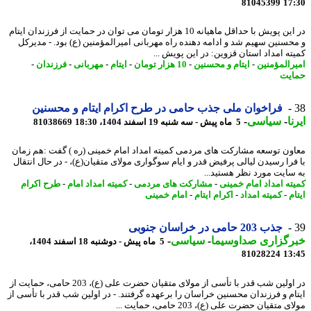
81045399
17
در این پویش با حداقل ماهیانه 10 هزار تومان می توان در حمایت از فرزندان ایتام
حسنین سهیم شد و ادامه دهنده راه مهربانی امیرالمؤمنین (ع) بود. - مدیرکل
ته امداد استان قزوین: در این پویش ...
رالمؤمنین
-
ایتام و محسنین
-
10 هزار تومان
-
ایتام
-
مهربانی
-
فرزندان
-
یت
فراخوان ملی جذب حامی در طرح اکرام ایتام و محسنین
ا
-
سیاسی
-
5 ماه پیش - سه شنبه 19 اسفند 1404، 18:30
81038669
ون توسعه مشارکت های مردمی کمیته امداد امام خمینی (ره ) گفت :هم زمان
فرا رسیدن لیالی پرفیض قدر و ایام سوگواری مولای متقیان(ع)، - در ﺣﺎل اﻧﺘﻘﺎل
ﺳﺎﯾﺖ ﻣﻮرد ﻧﻈﺮ ﻫﺴﺘﯿﺪ...
ته امداد امام خمینی
-
مشارکت های مردمی
-
کمیته امداد امام
-
طرح اکرام
م
-
کمیته امداد
-
اکرام ایتام
-
امام خمینی
جذب 203 حامی در خراسان جنوبی
رگزاری صداوسیما
-
سیاسی
-
5 ماه پیش - دوشنبه 18 اسفند 1404،
81028224
13
در اولین شب قدر با تأسی از مولای متقیان حضرت علی (ع)، 203 حامی، حمایت از
ام و فرزندان محسنین خراسان را برعهده گرفتند. - در اولین شب قدر با تأسی از
 متقیان حضرت علی (ع)، 203 حامی، حمایت ...