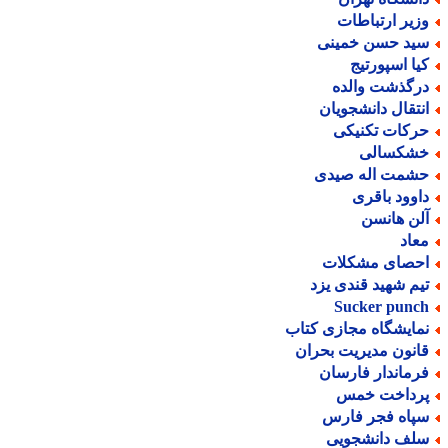
زیر ارتباطات
ید حسن خمینی
یا اسپورتیج
رگذشت والده
نتقال دانشجویان
رکات تکنیکی
شکسالی
شمت اله صیدی
اوود باقری
لن هانسن
عاد
حصای مشکلات
یم شهید قندی یزد
Sucker punc
مایشگاه مجازی کتاب
انون مدیریت بحران
رماندار فارسان
رداخت خمس
پاه فجر فارس
لف دانشجویی