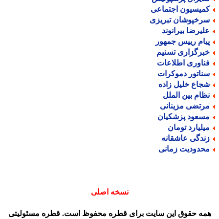
میسیون اجتماعی
رخپوشان تبریزی
لیرضا بیرانوند
یام رییس جمهور
برگزاری تسنیم
ناوری اطلاعات
ناتور دموکرات
جاع خلیل زاده
ظام بین الملل
رتضی مزینانی
سعود پزشکیان
یلیارد تومان
ندگی عاشقانه
حدودیت زمانی
نسخه اصلی
مه حقوق این سایت برای قطره محفوظ است. قطره مسئولیتی