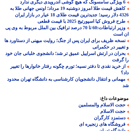
درویدی دیگری ندارد
کاهش قیمت طلا امروز دوشنبه 19 مرداد؛ اونس جهانی طلا به
 طلای 18 عیار در بازار ایران
ح فروش کیا اسپورتیج 2025 با قیمت قطعی
وزیر ارتباطات:60 تا 70 درصد ترافیک بین الملل مربوط به وی پی
 است
سخه ظریف برای ایران پس از جنگ؛ روایت میهنی از دستاورد ها
غییر در حکمرانی
حران در ارتش اسراییل عمیق تر شد؛ دانشجوی خلبانی جان خود
 گرفت
ز خرید نقدی تا دفتر نسیه؛ تورم چگونه رفتار خانوارها را تغییر
؟
همانی و انتقال دانشجویان کارشناسی به دانشگاه تهران محدود
ضوعات داغ:
جت الاسلام والمسلمین
جت الاسلام
ستمزد کارگران
روشگاه های زنجیره ای
انشگاه تهران