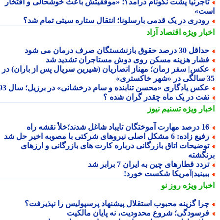
اجرنیا پشت نکونام درآمد؟؛ «موفقیتش باعث خوشحالی و افتخار
ت»
ودری در یک قدمی بارسلونا؛ انتقال ستاره سیتی تمام شد؟
بار ویژه
اقتصاد آزاد
اقل 30 درصد حقوق بازنشستگان صرف درمان می شود
شار هزینه مسکن روی دوش مستاجران تشدید شد
کس| سفر زمان؛ مهناز انصاریان (شیرین سریال پس از باران) در
تری»
کس یادگاری «محسن تنابنده و سام درخشانی» در برزیل؛ سال 93
فت در یک ماه چقدر گران شده ؟
بار ویژه
تسنیم نیوز
 مهارت آموختگان تایباد شاغل شدند؛خلأ نقشه راه
یع زاده: 6 مشکل اصلی نیروهای شرکتی با مصوبه اخیر حل شد
وضیحات اتاق بازرگانی درباره کارت های بازرگانی و ارزهای
نگشته
ردد قطارهای چین به ایران 7 برابر شد
بینید|آمریکا شکست خورد!
بار ویژه
روز نو
را گزینه محبوب استقلال پیشنهاد پرسپولیس را نپذیرفت؟
رسودگی؛ شروع محدودیت، نه پایان مالکیت