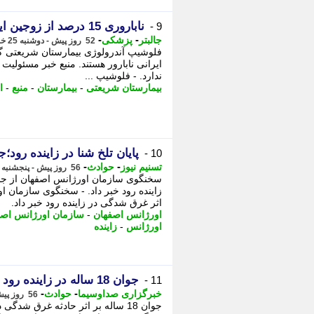
ناباروری 15 درصد از زوجین ایرانی/ تاثیر منفی استعمال سیگار بر باروری
9 -
-
-
جالبتر
پزشکی
52 روز پیش - دوشنبه 25 خرداد 1405، 08:57
ایرانی نابارور هستند. منبع خبر مسئولیت 
ندارد. - فلوشیپ ...
بیمارستان شریعتی
-
بیمارستان
-
منبع
-
ا
پایان تلخ شنا در زاینده رود؛جوان 18 ساله ج
10 -
-
-
تسنیم نیوز
حوادث
56 روز پیش - پنجشنبه 21 خرداد 1405، 13:40
اثر غرق شدگی در زاینده رود خبر داد.
اورژانس اصفهان
-
سازمان اورژانس اصف
اورژانس
-
زاینده
جوان 18 ساله در زاینده رود جان باخت
11 -
-
-
خبرگزاری صداوسیما
حوادث
56 روز پیش - پنجشنبه 21 خرداد 1405، 11:00