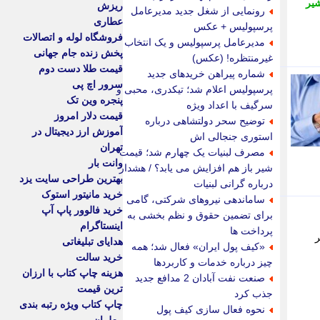
یر
ریزش
رونمایی از شغل جدید مدیرعامل
عطاری
پرسپولیس + عکس
فروشگاه لوله و اتصالات
مدیرعامل پرسپولیس و یک انتخاب
پخش زنده جام جهانی
غیرمنتظره! (عکس)
قیمت طلا دست دوم
شماره پیراهن خریدهای جدید
سرور اچ پی
پرسپولیس اعلام شد؛ تیکدری، محبی و
پنجره وین تک
سرگیف با اعداد ویژه
قیمت دلار امروز
توضیح سحر دولتشاهی درباره
آموزش ارز دیجیتال در
استوری جنجالی اش
تهران
مصرف لبنیات یک چهارم شد؛ قیمت
وانت بار
شیر باز هم افزایش می یابد؟ / هشدار
بهترین طراحی سایت یزد
درباره گرانی لبنیات
خرید مانیتور استوک
ساماندهی نیروهای شرکتی، گامی
خرید فالوور پاپ آپ
برای تضمین حقوق و نظم بخشی به
اینستاگرام
پرداخت ها
شهر
هدایای تبلیغاتی
«کیف پول ایران» فعال شد؛ همه
خرید سالت
چیز درباره خدمات و کاربردها
هزینه چاپ کتاب با ارزان
صنعت نفت آبادان 2 مدافع جدید
ترین قیمت
جذب کرد
چاپ کتاب ویژه رتبه بندی
نحوه فعال سازی کیف پول