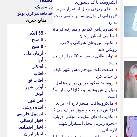
معلمان
الکترونیک با کد دستوری
رز موزیک
ادعای ردزنی محل استقرار شهید
خدمات مرکزی بوش
لاریجانی از طریق تماس تلفنی صحت
منابع خبری
ندارد
تصاویر/آیین تکریم و معارفه فرمانده
55 آنلاین
انتظامی استان زنجان
6 صبح
تکلیف نیروهای شرکتی بالاخره
9 صبح
روشن شد
آرمان ملی
تولید طلای سفید به 60 هزار تن می
آریا
رسد
آشکار
صنعت نفت مهاجم مس شهر بابک
آفتاب
را جذب کرد
آفتاب نو
روسیه: سکوت ژاپن درباره عامل
آوازه شهر
بمباران هیروشیما و ناکازاکی مایه ننگ
آوش
است
آهن نیوز
مایکروسافت مسیر تازه ای برای
آینده روشن
افزایش سرعت ویندوز تعریف می کند
اتومبیل فارسی
تکذیب ادعای نماینده مجلس درباره
اخبار ارسالی
«نحوه ردزنی محل استقرار شهید
اخبار اقتصادی
لاریجانی»
اخبار ایران
وزیر بهداشت: موضوع تغذیه ارتباط