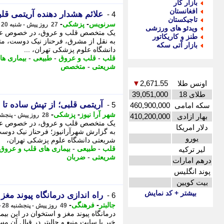
بازار کار
افغانستان
علائم هشدار دهنده آریتمی قلب
4 -
تاجیکستان
-
-
سرنویس
پزشکی
27 روز پیش - شنبه 20 تیر 1405، 06:53
ویدئو های ورزشی
یک متخصص قلب و عروق، در خصوص علائم 
طنز و کاریکاتور
به نقل از مشرق، فرحناز نیک دوست، م
بازار آتی سکه
دانشگاه علوم پزشکی تهران، ...
قلب
-
قلب و عروق
-
طبیعی
-
بیماری ه
شریعتی
-
متخصص
اونس طلا
2,671.55
▼
طلای 18
39,051,000
آریتمی قلبی؛ از تپش ساده تا 
5 -
سکه امامی
460,900,000
-
-
شهر آرا نیوز
پزشکی
28 روز پیش - پنجشنبه 18 تیر 1405، 22:17
بهار ازادی
410,200,000
یک متخصص قلب و عروق، در خصوص علائم 
دلار امریکا
به گزارش شهرآرانیوز؛ فرحناز نیک دوس
یورو
شریعتی دانشگاه علوم پزشکی تهران،
قلب
-
طبیعی
-
بیماری های قلب و عروق
لیر ترکیه
شریعتی
-
ضربان
درهم امارات
پوند انگلیس
بیت کویین
بیشتر + کد نمایش
راه اندازی درمانگاه پیوند مغ
6 -
-
-
جالبتر
فرهنگی
49 روز پیش - پنجشنبه 28 خرداد 1405، 15:17
درمانگاه پیوند مغز و استخوان در این بی
خبر با سایت منبع و جالبتر در قبال آن مسئ