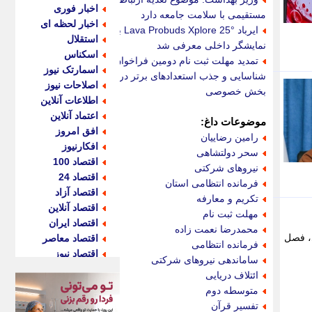
اخبار فوری
مستقیمی با سلامت جامعه دارد
اخبار لحظه ای
ایرباد Lava Probuds Xplore 25° با
استقلال
نمایشگر داخلی معرفی شد
اسکناس
تمدید مهلت ثبت نام دومین فراخوان
اسمارتک نیوز
شناسایی و جذب استعدادهای برتر در
اصلاحات نیوز
بخش خصوصی
اطلاعات آنلاین
اعتماد آنلاین
موضوعات داغ:
افق امروز
رامین رضاییان
افکارنیوز
سحر دولتشاهی
اقتصاد 100
نیروهای شرکتی
اقتصاد 24
فرمانده انتظامی استان
اقتصاد آزاد
تکریم و معارفه
اقتصاد آنلاین
مهلت ثبت نام
اقتصاد ایران
محمدرضا نعمت زاده
ی، فصل
اقتصاد معاصر
فرمانده انتظامی
اقتصاد نیوز
ساماندهی نیروهای شرکتی
اکو ایران
ائتلاف دریایی
اکوفارس
متوسطه دوم
اکونگار
تفسیر قرآن