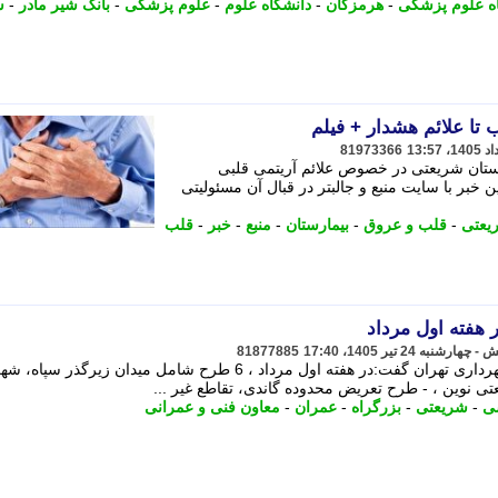
ه علوم پزشکی
-
هرمزگان
-
دانشگاه علوم
-
علوم پزشکی
-
بانک شیر مادر
-
ش
 تا علائم هشدار + فیلم
81973366
تان شریعتی در خصوص علائم آریتمی قلبی
ن خبر با سایت منبع و جالبتر در قبال آن مسئولیتی
یعتی
-
قلب و عروق
-
بیمارستان
-
منبع
-
خبر
-
قلب
81877885
مدیرعامل سازمان مهندسی و عمران شهرداری تهران گفت:در هفته اول مرداد ، 6 طرح شامل میدان زیرگذر سپاه، 
 نوین ، - طرح تعریض محدوده گاندی، تقاطع غیر ...
ی
-
شریعتی
-
بزرگراه
-
عمران
-
معاون فنی و عمرانی