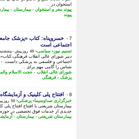
استخوان در ...
پیوند مغز و استخوان
-
بیمارستان
-
بیمار
پیوند
خسروپناه: کتاب «پزشک جامع
7 -
اجتماعی است
-
-
تسنیم نیوز
سیاسی
49 روز پیش - پنجشنبه 28 خرداد 1405، 14:10
دبیر شورای عالی انقلاب فرهنگی،کتاب«
اجتماعی و فلسفی به پزشکی دانست. - د
شناس را گامی مهم برای ...
شورای عالی انقلاب
-
حجت الاسلام والم
پزشک
-
فرهنگی
افتتاح پلی کلینیک و آزمایشگ
8 -
-
-
خبرگزاری صداوسیما
پزشکی
50 روز پیش - چهارشنبه 27 خرداد 1405، 13:15
بیمارستان شریعتی با افتتاح افتتاح پلی
جدیدی از خدمات فوق تخصصی در حوزه آنکو
بیمارستان شریعتی
-
بیمارستان
-
آزمایش