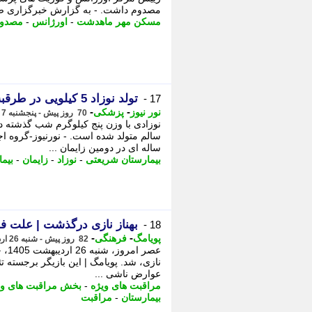
مصدوم داشت. - به گزارش خبرگزاری صداوس
مسکن مهر ماهدشت
-
اورژانس
-
مصدو
تولد نوزاد 5 کیلویی در طرقبه مشهد
17 -
-
-
نور نیوز
پزشکی
70 روز پیش - پنجشنبه 7 خرداد 1405، 21:50
نوزادی با وزن پنج کیلوگرم شب گذشته د
ساله ای در دومین زایمان ...
بیمارستان شریعتی
-
نوزاد
-
زایمان
-
بیم
بهناز نازی درگذشت | علت فو
18 -
-
-
پویامگ
فرهنگی
82 روز پیش - شنبه 26 اردیبهشت 1405، 20:33
عصر
نازی، شد. پویامگ | این بازیگر برجسته ت
عوارض ناشی ...
مراقبت های ویژه
-
بخش مراقبت های وی
بیمارستان
-
مراقبت