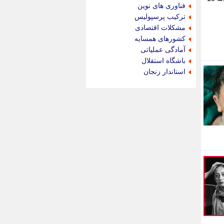
جام جم
فناوری های نوین
جدید پرس
ترکیب پرسپولیس
جماران
مشکلات اقتصادی
جوان ایرانی
کشورهای همسایه
جهان مانا
آمادگی عملیاتی
جهان نگر
باشگاه استقلال
جهان نیوز
استاندار زنجان
چطور
چمپیونات
چمدون
چه خبر
حادثه 24
حرف تو
حوادث پلاس
حوزه نیوز
خبر آنلاین
خبر جنوب
خبر سیاسی
خبر گردون
خبر ورزشی
خبرجو