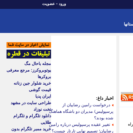
-
ورود
عضویت
تانها
مجله باحال مگ
یوتوبروکرز: مرجع معرفی
بروکرها
خرید شلوار جین زنانه
قیمت گوشی
ایران پدیا
اخبار داغ:
طراحی سایت در مشهد
درخواست رامین رضاییان از
تخت نوزاد
پرسپولیس/ مدیران دو باشگاه هماهنگ
دانلود تلگرام و تلگرام
شده بودند؟
طلایی
اه
تغییر عقیده پرسپولیس درباره رامین
خرید ممبر تلگرام بدون
رضاییان؛ تصمیم نهایی تارتار چیست؟