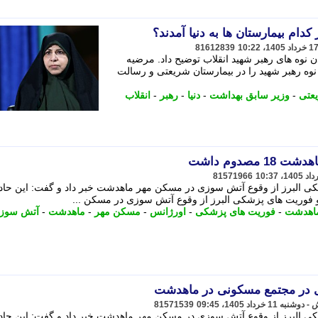
کدام بیمارستان ها به دنیا آمدند؟
81612839
 نوه های رهبر شهید انقلاب توضیح داد. مرضیه
ستجردی وزیر سابق بهداشت گفت: 11 نوه رهبر شهید را در بیمارستان شریعتی و رسالت
یعتی
-
وزیر سابق بهداشت
-
دنیا
-
رهبر
-
انقلاب
صدوم داشت
81571966
فوریت های پزشکی البرز از وقوع آتش سوزی در مسکن ...
اهدشت
-
فوریت های پزشکی
-
اورژانس
-
مسکن مهر
-
ماهدشت
-
آتش سوز
81571539