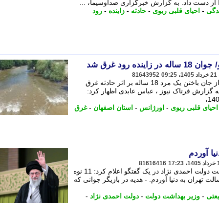
 از دست داد. به گزارش خبرگزاری صداوسیما، ...
دگی
-
احیای قلبی ریوی
-
حادثه
-
زاینده
-
رود
ده رود غرق شد
81643952
سخنگوی مرکز اورژانس استان اصفهان از جان باختن یک مرد 18 ساله بر اثر حادثه غرق
به گزارش فرتاک نیوز ، عباس عابدی اظهار کرد:
احیای قلبی ریوی
-
اورژانس
-
استان اصفهان
-
غرق
81616416
دکتر مرضیه وحید دستجردی، وزیر بهداشت دولت احمدی نژاد در یک گفتگو اعلام کرد: 11 نوه
ت تهران به دنیا آوردم. - هدیه در بازیگر جوانی که
عتی
-
وزیر بهداشت دولت
-
دولت احمدی نژاد
-