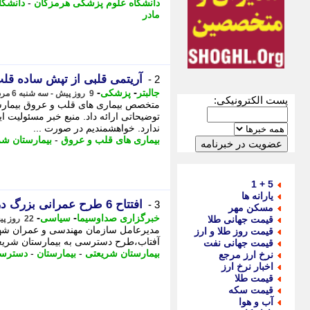
دانشگاه علوم پزشکی هرمزگان
-
دانشگا
مادر
آریتمی قلبی از تپش ساده قلب
2 -
-
-
جالبتر
پزشکی
9 روز پیش - سه شنبه 6 مرداد 1405، 13:57
پست الکترونیکی:
متخصص بیماری های قلب و عروق بیمارس
توضیحاتی ارائه داد. منبع خبر مسئولیت ای
ندارد. خواهشمندیم در صورت ...
بیماری های قلب و عروق
-
بیمارستان شر
5 + 1
یارانه ها
افتتاح 6 طرح عمرانی بزرگ در هفته اول مرداد
3 -
مسکن مهر
-
-
خبرگزاری صداوسیما
سیاسی
قیمت جهانی طلا
22 روز پیش - چهارشنبه 24 تیر 1405، 17:40
قیمت روز طلا و ارز
آفتاب،طرح دسترسی به بیمارستان شریعتی
قیمت جهانی نفت
بیمارستان شریعتی
-
بیمارستان
-
دسترس
نرخ ارز مرجع
اخبار نرخ ارز
قیمت طلا
قیمت سکه
آب و هوا