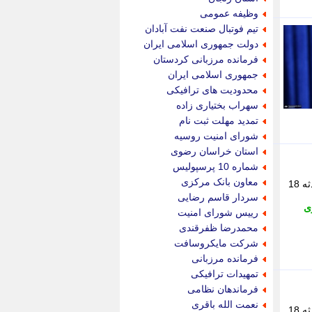
پویه آنلاین
وظیفه عمومی
پیام نفت
تیم فوتبال صنعت نفت آبادان
تابناک
دولت جمهوری اسلامی ایران
تازه نیوز
فرمانده مرزبانی کردستان
تبیان
جمهوری اسلامی ایران
تجارت نیوز
محدودیت های ترافیکی
تحریریه
سهراب بختیاری زاده
ترابر نیوز
تمدید مهلت ثبت نام
ترفندباز
شورای امنیت روسیه
تریبون اقتصاد
استان خراسان رضوی
تسنیم نیوز
شماره 10 پرسپولیس
تک ناک
معاون بانک مرکزی
رییس مرکز اورژانس و فوریت های پزشکی البرز از وقوع آتش سوزی در مسکن مهر ماهدشت خبر داد و گفت: این حادثه 18
تکراتو
سردار قاسم رضایی
توریسم آنلاین
ی
رییس شورای امنیت
تولید نیوز
محمدرضا ظفرقندی
تیتر فوری
شرکت مایکروسافت
تیکنا
فرمانده مرزبانی
جاب ویژن
تمهیدات ترافیکی
جار نیوز
فرماندهان نظامی
جالبتر
نعمت الله باقری
رییس مرکز اورژانس و فوریت های پزشکی البرز از وقوع آتش سوزی در مسکن مهر ماهدشت خبر داد و گفت: این حادثه 18