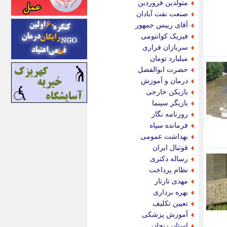
متولدین فروردین
اینتیتر
صنعت نفت آبادان
ایونا نیوز
آقای رییس جمهور
بازتاب آنلاین
فیزیک کوانتومی
باشگاه خبرنگاران
سربازان فراری
باغستان نیوز
میلیارد تومان
بامبوک
حضرت ابوالفضل
ببین و بخون
درمان و آموزش
بدینسان
بازیکن خارجی
بنکر
بازیگر سینما
بیت ران
روزنامه نگار
پارس فوتبال
فرمانده سپاه
پارسینه
بهداشت عمومی
پارسینه پلاس
فوتبال ایران
پاز آنلاین
رساله دکتری
پاس گل
نظام پرداخت
پانا
مهدی تارتار
پرتو نیوز
بهره برداری
پرسون
تعیین تکلیف
پنجره نیوز
آموزش پزشکی
پویامگ
استان زنجان