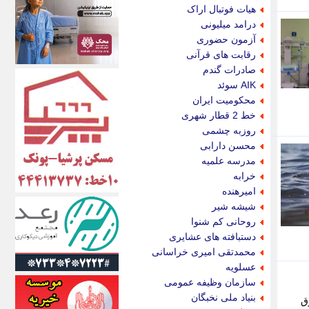
اکونیوز
هیات فوتبال اراک
الف
درامد میلیونی
انتشار آنلاین
آزمون حضوری
اندیشه قرن
رقابت های قرآنی
اندیشه معاصر
صادرات گندم
اندیشه ها
AIK سوئد
انرژی پرس
محکومیت ایران
ای استخدام
خط 2 قطار شهری
ایتنا
روزبه چشمی
ایراف
محسن دارابی
ایران آرت
مدرسه علمیه
ایران آنلاین
خرابه
ایران زندگی
امیرهنده
ایران فوری
شیشه شیر
ایرانی روز
روحانی کم شنوا
ایرانیتال
دستبافته های عشایری
ایرنا
محمدتقی امیری خراسانی
ایسکانیوز
عسلویه
ایسنا
سازمان وظیفه عمومی
ایکنا
بنیاد ملی نخبگان
 حادثه غرق
ایلنا