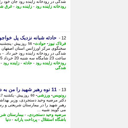
شدگی در رودخانه زاینده رود جان خود را
رودخانه زاینده رود
-
زاینده رود
-
غرق ش
حادثه شبانه نزدیک پل خواجو/ جوان 18 ساله در زاین
12 -
-
-
فرتاک نیوز
حوادث
56 روز پیش - پنجشنبه 21 خرداد 1405، 09:25
شدگی در رودخانه زاینده رود خبر داد. - 
ساعت 23 شامگاه سه شنبه 20 خرداد 1405،
رودخانه زاینده رود
-
حادثه
-
زاینده رود
-
شدگی
11 نوه رهبر شهید را من به دنیا آوردم
13 -
-
-
رونویس
ورزشی
60 روز پیش - یکشنبه 17 خرداد 1405، 17:23
رهبر شهید را در بیمارستان شریعتی و رسال
می گویند شبیه ...
مرضیه وحید دستجردی،
-
بیمارستان شری
باشگاه استقلال
-
پرداخت یارانه
-
دنیا