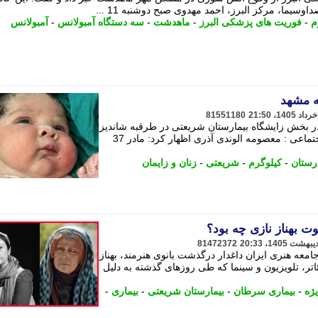
یما، مرکز البرز، احمد مهدوی صبح دوشنبه 11 ...
م
-
فوریت های پزشکی البرز
-
ماهدشت
-
سه دستگاه آمبولانس
-
آمبولانس
81551180
ر بخش زایشگاه بیمارستان شریعتی در طرقبه شاندیز
سالم متولد شده است. - نورنیوز-گروه اجتماعی : معصومه الوندی آذری اظهار کرد: مادر 37
ارستان
-
کیلوگرم
-
شریعتی
-
زنان و زایمان
ت بهناز نازی چه بود؟
81472372
 امروز، شنبه 26 اردیبهشت 1405، جامعه هنری ایران داغدار درگذشت بانوی هنرمند، بهناز
ئاتر، تلویزیون و سینما که طی روزهای گذشته به دلیل
ژه
-
بیماری سرطان
-
بیمارستان شریعتی
-
بیماری
-