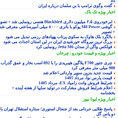
فت وگوی ترامپ با بن سلمان درباره ایران
بار ویژه
تک ناک
رخودروی ۲.۵ میلیون دلاری Blackbird هنسی رونمایی شد + تصویر
گوشی M8 Power پوکو با باتری ۸۰۰۰ میلی آمپرساعتی معرفی شد
تصویر
الگرد بلک هاوک به سکوی پرتاب پهپادهای رزمی تبدیل می شود
زرگ ترین نیروگاه خورشیدی ایران در این استان احداث می شود
ولکس واگن از سدان Jetta M6 رونمایی کرد
بار ویژه
و قیمت خودرو | چرخان
چری جتور F700 پلاگین هیبریدی را با 892 اسب بخار و عمق گذرآب
 معرفی کرد
یمت جدید بنزین سوپر وارداتی اعلام شد
یمت پارس نوآ، مرداد 1405
رایط فروش وانت زامیاد EX، مرداد 1405
علام شرایط فروش مشارکت در تولید سایپا از هفته آینده +
شنامه
بار ویژه
ایونا نیوز
اسخ طلایی حردانی بعد از جنجال استوری؛ ستاره استقلال تهران با
 پاس گل