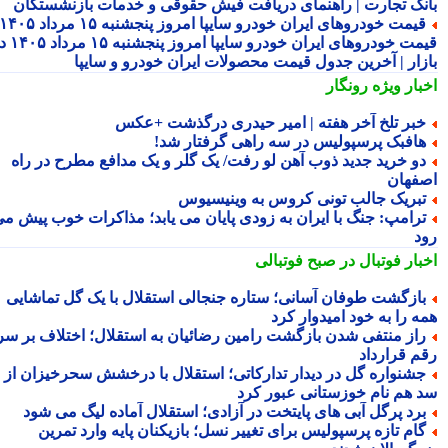
نک تجارت | راهنمای دریافت فیش حقوقی و خدمات بازنشستگان
قیمت خودروهای ایران خودرو سایپا امروز پنجشنبه ۱۵ مرداد ۱۴۰۵ |
قیمت خودروهای ایران خودرو سایپا امروز پنجشنبه ۱۵ مرداد ۱۴۰۵ در
زار | آخرین جدول قیمت محصولات ایران خودرو و سایپا
بار ویژه
رونگار
بر تلخ آخر هفته | امیر حیدری درگذشت +عکس
افبک پرسپولیس در سه راهی گرفتار شد!
و خرید جدید ذوب آهن لو رفت/ یک گلر و یک مدافع مطرح در راه
فهان
بریک جالب تونی کروس به وینیسیوس
رامپ: جنگ با ایران به زودی پایان می یابد؛ مذاکرات خوب پیش می
د
بار فوتبال در صبح فوتبالی
ازگشت طوفان آسانی؛ ستاره جنجالی استقلال با یک گل تماشایی
ه را به خود امیدوار کرد
از منتفی شدن بازگشت رامین رضائیان به استقلال؛ اختلاف بر سر
م قرارداد
شنواره گل در دیدار تدارکاتی؛ استقلال با درخشش سحرخیزان از
 هم نام خوزستانی عبور کرد
رد پرگل آبی های پایتخت در آزادی؛ استقلال آماده لیگ می شود
ام تازه پرسپولیس برای تغییر نسل؛ بازیکنان پایه وارد تمرین