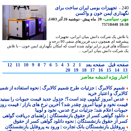
2
تجهیزات بومی ایران ساخت برای
داری ایمن خون و واکسن
ر
-
سیاسی
-
20 ماه پیش - دوشنبه 26 آذر 1403،
75718448
10
تلاش یک شرکت دانش بنیان ایرانی، تجهیزات
پیشرفته ای همچون دیپ فریزرهای منفی 80 درجه و
گاه های فریز درایر تولید شده است که امکان نگهداری ایمن خون، - با تلاش
شرکت دانش بنیان ایرانی، ...
حه قبل
صفحه بعد
1
2
3
4
5
6
7
8
9
10
11
12
20
19
18
17
16
15
14
بار ویژه
اندیشه معاصر
میم کالابرگ | جزئیات طرح شمیم کالابرگ | نحوه استفاده از شمیم
لابرگ و اعتبار خرید
دس امروز کیلویی چند است؟؛ جدول جدید قیمت حبوبات را ببینید /
مت نخود و لوبیا امروز چقدر شد؟ آخرین نرخ های بازار / قیمت روز
وبات اعلام شد؛ جزئیات نرخ عدس، نخود و لوبیا
انلود گواهی کسر از حقوق بازنشستگان | راهنمای دریافت گواهی
ر از حقوق بازنشستگان | نحوه دانلود گواهی کسر از حقوق
روفایل بازنشستگان بانک تجارت | ورود به پروفایل بازنشستگان