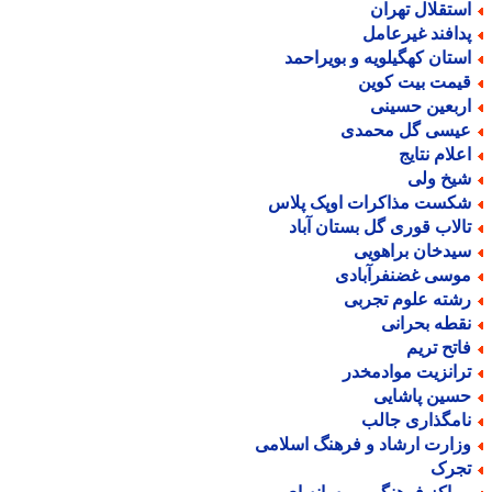
ستقلال تهران
دافند غیرعامل
ستان کهگیلویه و بویراحمد
یمت بیت کوین
ربعین حسینی
یسی گل محمدی
علام نتایج
یخ ولی
کست مذاکرات اوپک پلاس
الاب قوری گل بستان آباد
یدخان براهویی
وسی غضنفرآبادی
شته علوم تجربی
قطه بحرانی
اتح تریم
رانزیت موادمخدر
سین پاشایی
امگذاری جالب
زارت ارشاد و فرهنگ اسلامی
جرک