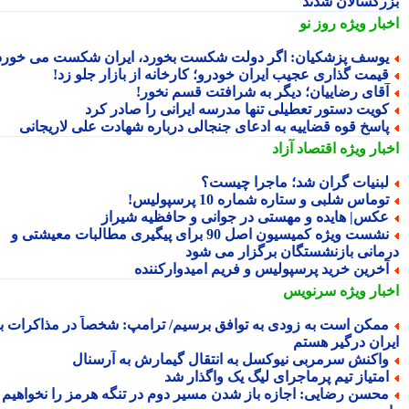
رگسالان شدند
بار ویژه
روز نو
وسف پزشکیان: اگر دولت شکست بخورد، ایران شکست می خورد
یمت گذاری عجیب ایران خودرو؛ کارخانه از بازار جلو زد!
قای رضاییان؛ دیگر به شرافتت قسم نخور!
ویت دستور تعطیلی تنها مدرسه ایرانی را صادر کرد
اسخ قوه قضاییه به ادعای جنجالی درباره شهادت علی لاریجانی
بار ویژه
اقتصاد آزاد
بنیات گران شد؛ ماجرا چیست؟
وماس شلبی و ستاره شماره 10 پرسپولیس!
کس| هایده و مهستی در جوانی و حافظیه شیراز
نشست ویژه کمیسیون اصل 90 برای پیگیری مطالبات معیشتی و
مانی بازنشستگان برگزار می شود
خرین خرید پرسپولیس و فریم امیدوارکننده
بار ویژه
سرنویس
مکن است به زودی به توافق برسیم/ ترامپ: شخصاً در مذاکرات با
ران درگیر هستم
اکنش سرمربی نیوکسل به انتقال گیمارش به آرسنال
متیاز تیم پرماجرای لیگ یک واگذار شد
حسن رضایی: اجازه باز شدن مسیر دوم در تنگه هرمز را نخواهیم