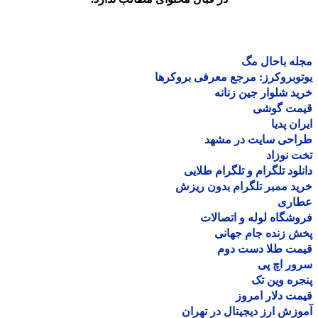
ه باحال مگ
وبروکرز: مرجع معرفی بروکرها
د شلوار جین زنانه
مت گوشی
ان پدیا
احی سایت در مشهد
 نوزاد
لود تلگرام و تلگرام طلایی
د ممبر تلگرام بدون ریزش
اری
شگاه لوله و اتصالات
 زنده جام جهانی
مت طلا دست دوم
ر اچ پی
ره وین تک
ت دلار امروز
زش ارز دیجیتال در تهران