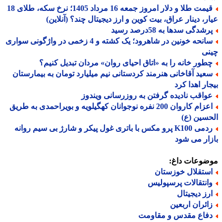
قیمت طلا و دلار امروز جمعه 16 مرداد 1405؛ نرخ سکه، طلای 18
ر، دینار عراق، بیت کوین و ارز دیجیتال چند؟ (آنلاین)
شدگی سدها به 58درصد رسید
سانحه خونین در شاهرود؛ یک کشته و 4 زخمی در واژگونی سواری
نی
طور خانه را به «اتاق احیای روان» مردان تبدیل کنیم؟
عید آقاخانی هنرمند کردستانی نیم میلیارد تومان به بیمارستان
ار اهدا کرد
واقب نادیده گرفتن به روزرسانی ویندوز
اعزام کاروان 200 نفره نوجوانان کهگیلویه و بویراحمدی به طریق
سین (ع)
ردمی K100 پرو مکس با باتری غول پیکر و شارژ بی سیم روانه
ار می شود
ضوعات داغ:
ستقلال خوزستان
انتقالات پرسپولیس
رز دیجیتال
ائران اربعین
فاع مقدس و مقاومت