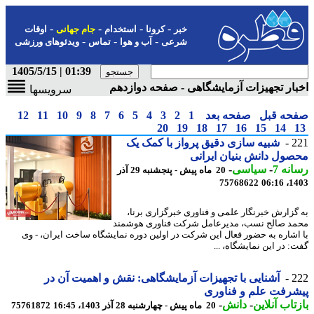
-
-
-
-
خبر
کرونا
استخدام
جام جهانی
اوقات
-
-
-
شرعی
آب و هوا
تماس
ویدئوهای ورزشی
01:39 | 1405/5/15
ار تجهیزات آزمایشگاهی - صفحه دوازدهم
سرویسها
حه قبل
صفحه بعد
1
2
3
4
5
6
7
8
9
10
11
12
20
19
18
17
16
15
14
2
شبیه سازی دقیق پرواز با کمک یک
ول دانش بنیان ایرانی
نه 7
-
سیاسی
-
20 ماه پیش - پنجشنبه 29 آذر
75768622
1403
گزارش خبرنگار علمی و فناوری خبرگزاری برنا،
د صالح نسب، مدیرعامل شرکت فناوری هوشمند
اشاره به حضور فعال این شرکت در اولین دوره نمایشگاه ساخت ایران، - وی
: در این نمایشگاه، ...
2
آشنایی با تجهیزات آزمایشگاهی: نقش و اهمیت آن در
رفت علم و فناوری
تاب آنلاین
-
دانش
-
20 ماه پیش - چهارشنبه 28 آذر 1403، 16:45
75761872