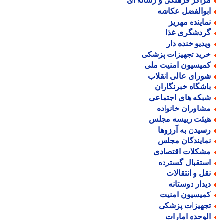
راکز فرهنگی و رسانه ای
بوالفضل عکاشه
ماینده مهریز
ردشگری غذا
یدیو خنده دار
رید تجهیزات پزشکی
میسیون امنیت ملی
ورای عالی انقلاب
اشگاه خبرنگاران
بکه های اجتماعی
شاوران خانواده
یئت رییسه مجلس
سیدن به آرزوها
مایندگان مجلس
شکلات اقتصادی
ستقبال گسترده
قل و انتقالات
یدار دوستانه
میسیون امنیت
جهیزات پزشکی
لوحده امارات