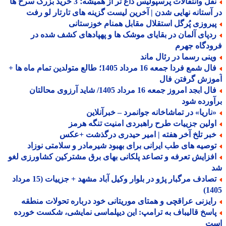
نقل وانتقالات پرسپولیس داغ تر از همیشه؛ 3 خرید بزرگ سرخ ها
آستانه نهایی شدن | آخرین لیست گزینه های تارتار لو رفت
یروزی پُرگل استقلال مقابل همنام خوزستانی
دپای آلمان در بقایای موشک ها و پهپادهای کشف شده در
دگاه جهرم
ینی رسما در رئال ماند
فال شمع فردا جمعه 16 مرداد 1405؛ طالع متولدین تمام ماه ها +
وزش گرفتن فال
فال ابجد امروز جمعه 16 مرداد 1405/ شاید آرزوی محالتان
ورده شود
ناریا» در تماشاخانه جوانمرد – خبرآنلاین
ولین جزییات طرح راهبردی امنیت تنگه هرمز
بر تلخ آخر هفته | امیر حیدری درگذشت +عکس
وصیه های طب ایرانی برای بهبود شیرمادر و سلامتی نوزاد
فزایش تعرفه و تصاعد پلکانی بهای برق مشترکین کشاورزی لغو
تصادف مرگبار پژو در بلوار وکیل آباد مشهد + جزییات (15 مرداد
14
ایزنی عراقچی و همتای موریتانی خود درباره تحولات منطقه
اسخ قالیباف به ترامپ: این دیپلماسی نمایشی، شکست خورده
ت