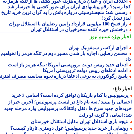
ختلاف ایران و عمان درباره هزینه عبور کشتی ها از تنگه هرمز به
ا رسید؟ رقم پیشنهادی ایران برای عبور کشتی ها خبرساز شد
سمی شد؛ منچسترسیتی دروازه بانش را به گران ترین خرید تاریخ
ز تبدیل کرد!
ز فسخ 100 میلیونی قرارداد رامین رضاییان با استقلال تهران
رخشش خیره کننده سحرخیزان در استقلال تهران
بار ویژه
تسنیم نیوز
جرای ارکستر سمفونیک تهران
حسن رضایی: اجازه باز شدن مسیر دوم در تنگه هرمز را نخواهیم
دعای جدید رییس دولت تروریستی آمریکا: تنگه هرمز باز است
دامه ادعاهای رییس دولت تروریستی آمریکا
اسخ رگولاتوری به برخی ادعاها درباره نحوه محاسبه مصرف اینترنت
ار داغ:
پرسپولیس با کدام بازیکنان توافق کرده است؟ اسامی 3 خرید
مالی را ببینید / سه نام داغ در لیست پرسپولیس؛ آخرین خبر از
دهای جدید سرخ ها / نقل وانتقالات پرسپولیس وارد مرحله جدید
سامی 3 گزینه لو رفت
تیجه بازی استقلال تهران مقابل استقلال خوزستان
ونمایی از خرید جدید پرسپولیس؛ غول دومتری تارتار کیست؟