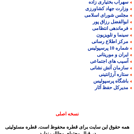
هراب بختیاری زاده
زارت جهاد کشاورزی
جلس شورای اسلامی
بوالفضل رزاق پور
رماندهی انتظامی
ینما و تلویزیون
رکز اطلاع رسانی
اره 10 پرسپولیس
یران و موریتانی
سیب های اجتماعی
ازمان آتش نشانی
تاره آرژانتینی
اشگاه پرسپولیس
دیرکل حفظ آثار
نسخه اصلی
مه حقوق این سایت برای قطره محفوظ است. قطره مسئولیتی
در قبال محتوای مطالب ندارد.