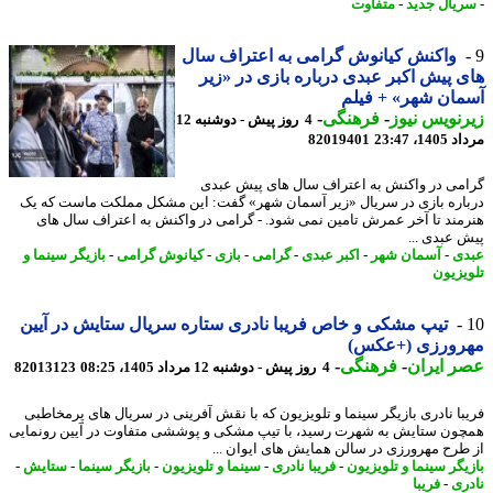
یال جدید
-
متفاوت
واکنش کیانوش گرامی به اعتراف سال
 پیش اکبر عبدی درباره بازی در «زیر
ان شهر» + فیلم
نویس نیوز
-
فرهنگی
-
4 روز پیش - دوشنبه 12
1، 23:47
82019401
می در واکنش به اعتراف سال های پیش عبدی
اره بازی در سریال «زیر آسمان شهر» گفت: این مشکل مملکت ماست که یک
مند تا آخر عمرش تامین نمی شود. - گرامی در واکنش به اعتراف سال های
 عبدی ...
ی
-
آسمان شهر
-
اکبر عبدی
-
گرامی
-
بازی
-
کیانوش گرامی
-
بازیگر سینما و
یزیون
تیپ مشکی و خاص فریبا نادری ستاره سریال ستایش در آیین
رورزی (+عکس)
 ایران
-
فرهنگی
-
4 روز پیش - دوشنبه 12 مرداد 1405، 08:25
82013123
با نادری بازیگر سینما و تلویزیون که با نقش آفرینی در سریال های پرمخاطبی
ون ستایش به شهرت رسید، با تیپ مشکی و پوششی متفاوت در آیین رونمایی
طرح مهرورزی در سالن همایش های ایوان ...
یگر سینما و تلویزیون
-
فریبا نادری
-
سینما و تلویزیون
-
بازیگر سینما
-
ستایش
-
ری
-
فریبا