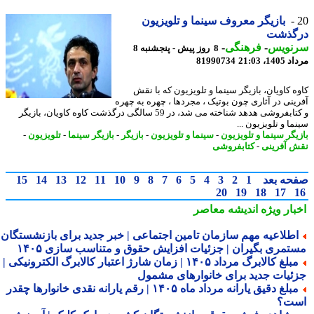
بازیگر معروف سینما و تلویزیون
گذشت
نویس
-
فرهنگی
-
8 روز پیش - پنجشنبه 8
1، 21:03
81990734
ه کاویان، بازیگر سینما و تلویزیون که با نقش
ینی در آثاری چون بوتیک ، مجردها ، چهره به چهره
و کتابفروشی هدهد شناخته می شد، در 59 سالگی درگذشت کاوه کاویان، بازیگر
ا و تلویزیون ...
یگر سینما و تلویزیون
-
سینما و تلویزیون
-
بازیگر
-
بازیگر سینما
-
تلویزیون
-
 آفرینی
-
کتابفروشی
حه بعد
1
2
3
4
5
6
7
8
9
10
11
12
13
14
15
20
19
18
17
بار ویژه
اندیشه معاصر
طلاعیه مهم سازمان تامین اجتماعی | خبر جدید برای بازنشستگان و
تمری بگیران | جزئیات افزایش حقوق و متناسب سازی ۱۴۰۵
مبلغ کالابرگ مرداد ۱۴۰۵ | زمان شارژ اعتبار کالابرگ الکترونیکی |
ئیات جدید برای خانوارهای مشمول
مبلغ دقیق یارانه مرداد ماه ۱۴۰۵ | رقم یارانه نقدی خانوارها چقدر
ت؟