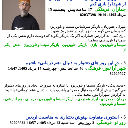
شهدا را بازی کنم
اران
-
فرهنگی
-
17 ساعت پیش - پنجشنبه 15
1، 19:10
82037398
ان غفوریان، بازیگر سرشناس سینما و تلویزیون
رمان می گوید که آرزو دارد در نقش یک شهید
ی کند. - به گزارش جماران، اگر یک بازیگر بگوید که دوست دارم نقش یکی از
 را بازی کنم، مطمئا ...
ما و تلویزیون
-
بازی
-
بازیگر
-
تلویزیون
-
بازیگر سینما و تلویزیون
-
نقش
-
یکی
در این روز های دشوار به دنبال «هم درمانی» باشیم
 آرا نیوز
-
فرهنگی
-
46 ساعت پیش - چهارشنبه 14 مرداد 1405، 14:47
82029
ید پتکی» بازیگر سینما و تلویزیون با اشاره به ضرورت اتحاد در روزهای دشوار
گوید: بیش از آنکه به دنبال همدردی باشیم، باید به دنبال «هم درمانی» باشیم؛ -
گزارش شهرآرانیوز، مجید پتکی ...
ان
-
همدردی
-
ابراز همدردی
-
بازیگر سینما و تلویزیون
-
درمانی
-
هم اندیشی
-
ما و تلویزیون
استوری متفاوت بهنوش بختیاری به مناسبت اربعین
 نو
-
فرهنگی
-
3 روز پیش - سه شنبه 13 مرداد 1405، 16:57
82023361