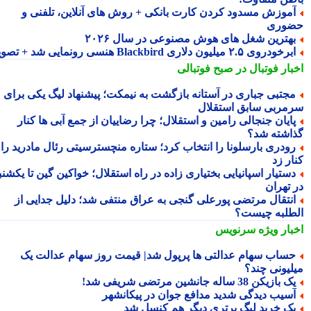
موزش مسدود کردن کارت بانکی + روش های آنلاین، تلفنی و
وری
هترین شغل های هوش مصنوعی در سال ۲۰۲۶
رخودروی ۲.۵ میلیون دلاری Blackbird هنسی رونمایی شد + تصویر
بار فوتبال در صبح فوتبالی
جتبی جباری در آستانه بازگشت به نیمکت؛ پیشنهاد لیگ یکی برای
مربی سابق استقلال
ایان جنجالی رامین و استقلال؛ چرا رضاییان از جمع آبی ها کنار
اشته شد؟
ودری بارسلونا را انتخاب کرد؛ ستاره منچسترسیتی رئال مادرید را
ر زد
ستیار اسپانیایی بختیاری زاده در راه استقلال؛ خواکین گین تا یکشنبه
 تهران
نتقال مرتضی پورعلی گنجی به عراق منتفی شد؛ دلیل جدایی از
طلبه چیست؟
بار ویژه
سرنویس
ساب سهام عدالتی ها پرپول شد| قیمت روز سهام عدالت یک
لیونی چند؟
 بازیکن 38 ساله جانشین مرتضی شریفی شد!
سیب دیدگی شدید مدافع جوان در پیکانشهر
ک خرید لیگ برتری دیگر هم کنسل شد