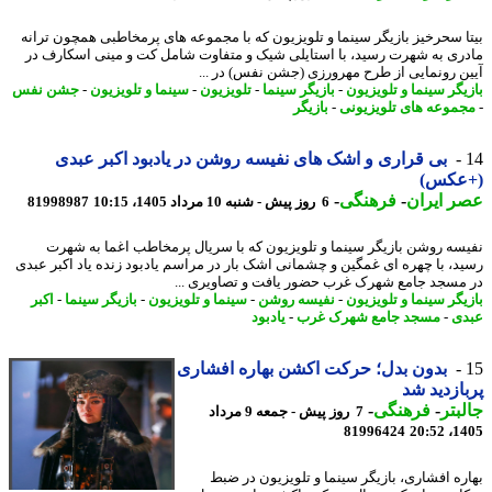
ا سحرخیز بازیگر سینما و تلویزیون که با مجموعه های پرمخاطبی همچون ترانه
ری به شهرت رسید، با استایلی شیک و متفاوت شامل کت و مینی اسکارف در
ن رونمایی از طرح مهرورزی (جشن نفس) در ...
یگر سینما و تلویزیون
-
بازیگر سینما
-
تلویزیون
-
سینما و تلویزیون
-
جشن نفس
موعه های تلویزیونی
-
بازیگر
بی قراری و اشک های نفیسه روشن در یادبود اکبر عبدی
عکس)
 ایران
-
فرهنگی
-
6 روز پیش - شنبه 10 مرداد 1405، 10:15
81998987
سه روشن بازیگر سینما و تلویزیون که با سریال پرمخاطب اغما به شهرت
د، با چهره ای غمگین و چشمانی اشک بار در مراسم یادبود زنده یاد اکبر عبدی
مسجد جامع شهرک غرب حضور یافت و تصاویری ...
یگر سینما و تلویزیون
-
نفیسه روشن
-
سینما و تلویزیون
-
بازیگر سینما
-
اکبر
ی
-
مسجد جامع شهرک غرب
-
یادبود
بدون بدل؛ حرکت اکشن بهاره افشاری
ازدید شد
بتر
-
فرهنگی
-
7 روز پیش - جمعه 9 مرداد
81996424
1405
ره افشاری، بازیگر سینما و تلویزیون در ضبط