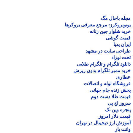
ه باحال مگ
وبروکرز: مرجع معرفی بروکرها
د شلوار جین زنانه
مت گوشی
ان پدیا
احی سایت در مشهد
 نوزاد
لود تلگرام و تلگرام طلایی
د ممبر تلگرام بدون ریزش
اری
شگاه لوله و اتصالات
 زنده جام جهانی
مت طلا دست دوم
ر اچ پی
ره وین تک
ت دلار امروز
زش ارز دیجیتال در تهران
ت بار