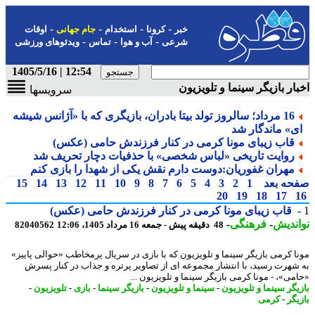
-
-
-
-
خبر
کرونا
استخدام
جام جهانی
اوقات
-
-
-
شرعی
آب و هوا
تماس
ویدئوهای ورزشی
12:54 | 1405/5/16
ار بازیگر سینما و تلویزیون
سرویسها
16 مرداد؛ سالروز تولد بیتا بادران، بازیگری که با «آژانس شیشه
ی» ماندگار شد
قاب زیبای مونا کرمی در کنار فرزندش حامی (عکس)
روایت تاریخی «لباس شخصی» با حذفیات دچار تحریف شد
مهران غفوریان:دوست دارم نقش یکی از شهدا را بازی کنم
حه بعد
1
2
3
4
5
6
7
8
9
10
11
12
13
14
15
20
19
18
17
قاب زیبای مونا کرمی در کنار فرزندش حامی (عکس)
ندیش
-
فرهنگی
-
48 دقیقه پیش - جمعه 16 مرداد 1405، 12:06
82040562
ا کرمی بازیگر سینما و تلویزیون که با بازی در سریال پرمخاطب «حوالی پاییز»
شهرت رسید، با انتشار مجموعه ای از تصاویر پرتره و جذاب در کنار پسرش
می»، - مونا کرمی بازیگر سینما و تلویزیون ...
یگر سینما و تلویزیون
-
سینما و تلویزیون
-
بازیگر سینما
-
بازی
-
تلویزیون
-
یگر
-
کرمی