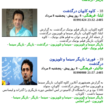
یگر
-
درگذشت
کاوه کاویان درگذشت
ا
-
فرهنگی
-
8 روز پیش - پنجشنبه 8 مرداد
81991424
1405
ه کاویان، بازیگر فیلم بوتیک درگذشت. به گزارش
نا، کاوه کاویان، بازیگر سینما و تلویزیون درگذشت.
مله آثار او می توان به فیلم های بوتیک ، - کاوه
یان، بازیگر فیلم بوتیک درگذشت. ...
یگر سینما و تلویزیون
-
سینما و تلویزیون
-
درگذشت
-
بازیگر
-
بازیگر سینما
-
م بوتیک
-
فیلم
فوری؛ بازیگر سینما و تلویزیون
گذشت
بتر
-
فرهنگی
-
8 روز پیش - پنجشنبه 8 مرداد
81990980
1405
گزارش همشهری آنلاین، کاوه کاویان، بازیگر سینما
لویزیون ساعتی پیش درگذشت. کاویان، متولد
1346 بود و در دانشگاه ال کامینو در لس آنجلس دوره بازیگری را گذراند و لیسانس
ما داشت. - کاویان،
یگر سینما و تلویزیون
-
سینما و تلویزیون
-
سینما
-
بازیگر
-
بازیگر سینما
-
یزیون
-
لس آنجلس