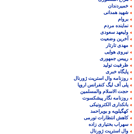
میردندان
هید همدانی
روام
ماینده مردم
لیعهد سعودی
خرین وضعیت
هدی تارتار
یروی هوایی
ییس جمهوری
رفیت تولید
ایگاه خبری
وزنامه وال استریت ژورنال
لی آف لیگ کنفرانس اروپا
جت الاسلام والمسلمین
وزنامه نگار پیشکسوت
انکداری الکترونیکی
هگیلویه و بویراحمد
اهش انتظارات تورمی
هراب بختیاری زاده
ال استریت ژورنال