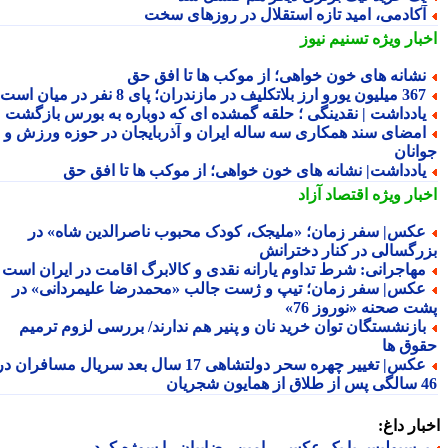
کادمی، امید تازه استقلال در روزهای سخت
بار ویژه
تسنیم نیوز
شانه های خون خواهی؛ از موکب ها تا افقِ حق
لیون یورو ارز بلاتکلیف در مازندران؛ پای 8 نفر در میان است!
ادداشت | نقدینگی ؛ حلقه گمشده ای که دوباره به بورس بازگشت
مضای سند همکاری سه ساله ایران و آذربایجان در حوزه ورزش و
انان
ادداشت| نشانه های خون خواهی؛ از موکب ها تا افقِ حق
بار ویژه
اقتصاد آزاد
کس| سفر زمان؛ «ملیجک، کودک محبوب ناصرالدین شاه» در
رگسالی در کنار دخترانش
هاجرانی: شرط تداوم یارانه نقدی و کالابرگ اقامت در ایران است
کس| سفر زمان؛ تیپ و ژست جالب «محمدرضا علیمردانی» در
ت صحنه «نوروز 76»
ازنشستگان توان خرید نان و پنیر هم ندارند/ بررسی لزوم ترمیم
وق ها
عکس| تغییر چهره سحر دولتشاهی 17 سال بعد سریال مسافران در
شجریان
ار داغ:
رسپولیس با یک عکس، رامین رضاییان را سوژه کرد