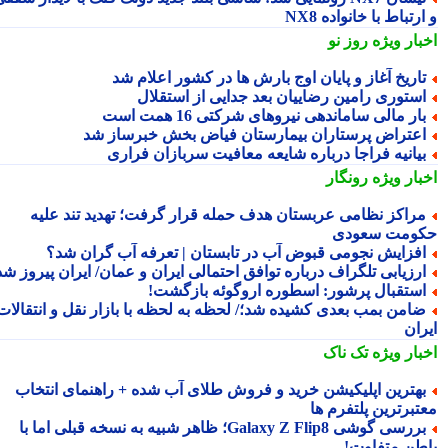
رتباط با خانواده NX8
بار ویژه
روز نو
اریخ آغاز و پایان اوج بارش ها در کشور اعلام شد
ستوری رامین رضاییان بعد جدایی از استقلال
ار مالی ساماندهی نیروهای شرکتی 16 همت است
عتراض پرستاران بیمارستان فیاض بخش خبرساز شد
یانیه فراجا درباره شایعه معافیت سربازان فراری
بار ویژه
رونگار
راکز نظامی عربستان هدف حمله قرار گرفت؛ تهدید تند علیه
ومت سعودی
فزایش نجومی قبوض آب در تابستان | تعرفه آب گران شد؟
رزیابی تلگراف درباره توافق احتمالی ایران و عمان/ ایران پیروز شد
ستقبال پرشور: اسطوره اروگوئه بازگشت!
امن بمب بعدی کشیده شد؛/ لحظه به لحظه با بازار نقل و انتقالات
ران
بار ویژه
تک ناک
هترین اپلیکیشن خرید و فروش طلای آب شده + راهنمای انتخاب
تبرترین پلتفرم ها
بررسی گوشی Galaxy Z Flip8؛ ظاهر شبیه به نسخه قبلی اما با
طن متفاوت!