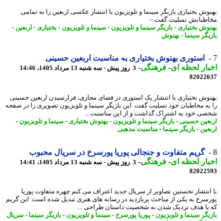
وش بختیاری بازیگر سینما و تلویزیون با انتشار عکسی اربعین را به تمامی
طبانش تسلیت گفت.⁩ -
وش بختیاری
-
بازیگر سینما و تلویزیون
-
سینما و تلویزیون
-
بختیاری
-
اربعین
-
یگر سینما
-
بهنوش
استوری بهنوش بختیاری به مناسبت اربعین حسینی
ار لحظه ای
-
فرهنگی
-
3 روز پیش - سه شنبه 13 مرداد 1405، 14:46
82022
وش بختیاری با انتشار یک استوری در فضای مجازی، فرارسیدن اربعین حسینی
به مخاطبان خود تسلیت گفت. این بازیگر سینما و تلویزیون تصویری را در صفحه
ی خود به اشتراک گذاشت و از این مناسبت ...
عین حسینی
-
بازیگر سینما و تلویزیون
-
بهنوش بختیاری
-
سینما و تلویزیون
-
عین
-
بازیگر سینما
-
مناسبت مذهبی
گریم متفاوت و جنجالی پوریا پورسرخ در سریال محبوب
ار لحظه ای
-
فرهنگی
-
3 روز پیش - سه شنبه 13 مرداد 1405، 14:41
82022
انتشار نخستین تصاویر از سریال جدید اعتراف می کنم چهره متفاوت پوریا
سرخ به یکی از مباحث پربازدید در رسانه های هنری تبدیل شده است. این گریم
با هدف نزدیک شدن به شخصیت داستان طراحی ...
یگر سینما و تلویزیون
-
پوریا پورسرخ
-
سینما و تلویزیون
-
بازیگر سینما
-
سریال