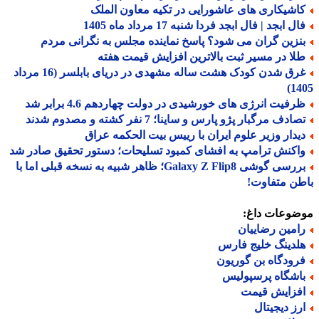
اشیکاری های عاشورایی در تکیه معاون الملک
ل ابجد | فال ابجد فردا شنبه 17 مرداد ماه 1405
نزین گران می شود؟ پاسخ نماینده مجلس به نگرانی مردم
لا در مسیر ثبت بالاترین افزایش قیمت هفته
غرق شدن کودک هشت ساله مشهدی در دریای بابلسر (16 مرداد
14
رفیت انرژی های خورشیدی در دولت چهاردهم 4.6 برابر شد
ادف مرگبار پژو پارس و ساینا؛ 7 نفر کشته و مصدوم شدند
یدار وزیر علوم ایران با رییس بیت الحکمه عراق
اکنش ترامپ به افشای کمبود تسلیحات؛ دستور تحقیق صادر شد
بررسی گوشی Galaxy Z Flip8؛ ظاهر شبیه به نسخه قبلی اما با
ن متفاوت!
ضوعات داغ:
امین رضاییان
لدینگ خلیج فارس
رودگاه بن گوریون
اشگاه پرسپولیس
فزایش قیمت
رز دیجیتال