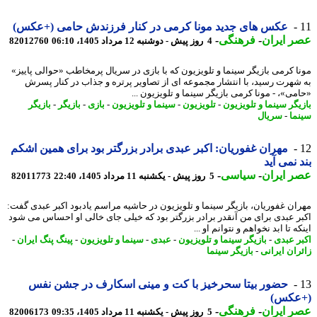
عکس های جدید مونا کرمی در کنار فرزندش حامی (+عکس)
 ایران
-
فرهنگی
-
4 روز پیش - دوشنبه 12 مرداد 1405، 06:10
82012760
ا کرمی بازیگر سینما و تلویزیون که با بازی در سریال پرمخاطب «حوالی پاییز»
شهرت رسید، با انتشار مجموعه ای از تصاویر پرتره و جذاب در کنار پسرش
می»، - مونا کرمی بازیگر سینما و تلویزیون ...
یگر سینما و تلویزیون
-
تلویزیون
-
سینما و تلویزیون
-
بازی
-
بازیگر
-
بازیگر
ما
-
سریال
مهران غفوریان: اکبر عبدی برادر بزرگتر بود برای همین اشکم
 نمی آید
 ایران
-
سیاسی
-
5 روز پیش - یکشنبه 11 مرداد 1405، 22:40
82011773
ان غفوریان، بازیگر سینما و تلویزیون در حاشیه مراسم یادبود اکبر عبدی گفت:
ر عبدی برای من آنقدر برادر بزرگتر بود که خیلی جای خالی او احساس می شود
ه تا ابد نخواهم و نتوانم او ...
ر عبدی
-
بازیگر سینما و تلویزیون
-
عبدی
-
سینما و تلویزیون
-
پینگ پنگ ایران
-
ران ایرانی
-
بازیگر سینما
حضور بیتا سحرخیز با کت و مینی اسکارف در جشن نفس
عکس)
 ایران
-
فرهنگی
-
5 روز پیش - یکشنبه 11 مرداد 1405، 09:35
82006173