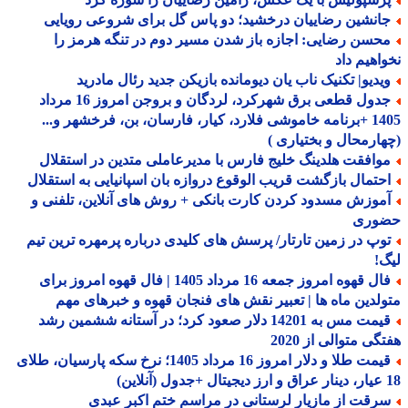
انشین رضاییان درخشید؛ دو پاس گل برای شروعی رویایی
حسن رضایی: اجازه باز شدن مسیر دوم در تنگه هرمز را
اهیم داد
یدیو| تکنیک ناب یان دیومانده بازیکن جدید رئال مادرید
جدول قطعی برق شهرکرد، لردگان و بروجن امروز 16 مرداد
1405 +برنامه خاموشی فلارد، کیار، فارسان، بن، فرخشهر و...
ارمحال و بختیاری )
وافقت هلدینگ خلیج فارس با مدیرعاملی متدین در استقلال
حتمال بازگشت قریب الوقوع دروازه بان اسپانیایی به استقلال
موزش مسدود کردن کارت بانکی + روش های آنلاین، تلفنی و
وری
وپ در زمین تارتار/ پرسش های کلیدی درباره پرمهره ترین تیم
!
فال قهوه امروز جمعه 16 مرداد 1405 | فال قهوه امروز برای
لدین ماه ها | تعبیر نقش های فنجان قهوه و خبرهای مهم
قیمت مس به 14201 دلار صعود کرد؛ در آستانه ششمین رشد
گی متوالی از 2020
قیمت طلا و دلار امروز 16 مرداد 1405؛ نرخ سکه پارسیان، طلای
رقت از مازیار لرستانی در مراسم ختم اکبر عبدی