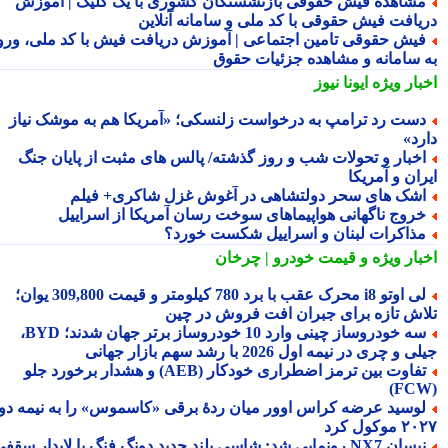
شاهده فیش حقوقی بازنشستگان کشوری با یک کلیک | آموزش
یافت فیش حقوقی با کد ملی و سامانه آنلاین
یش حقوقی تامین اجتماعی | آموزش دریافت فیش با کد ملی، ورود
 سامانه و مشاهده جزئیات حقوق
بار ویژه
ایونا نیوز
ست رد ترامپ به درخواست زلنسکی؛ «آمریکا هم به موشک نیاز
رد»
خبار و تحولات شب و روز گذشته/ پالس های مثبت از پایان جنگ
ان و آمریکا
شک های سحر دولتشاهی در آغوش غزل شاکری+ فیلم
روج ناگهانی هواپیماهای سوخت رسان آمریکا از اسراییل
ذاکرات لبنان و اسراییل شکست خورد؟
بار ویژه
و قیمت خودرو | چرخان
لی اوتو i8 محرک عقب با برد 780 کیلومتر و قیمت 309,800 یوان؛
اش تازه برای جبران افت فروش در چین
سه خودروساز چینی وارد 10 خودروساز برتر جهان شدند؛ BYD،
 و چری در نیمه اول 2026 با رشد سهم بازار جهانی
تفاوت بین ترمز اضطراری خودکار (AEB) و هشدار برخورد جلو
وسید عرضه کراس اوور میان ردهٔ برقی «کاسموس» را به نیمه دوم
وکول کرد
نیسان NX7 رونمایی شد: شاسی بلند جدید دونگ فنگ با لایدار سقفی