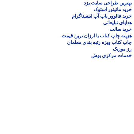
رین طراحی سایت یزد
د مانیتور استوک
د فالوور پاپ آپ اینستاگرام
یای تبلیغاتی
ید سالت
نه چاپ کتاب با ارزان ترین قیمت
 کتاب ویژه رتبه بندی معلمان
موزیک
مات مرکزی بوش