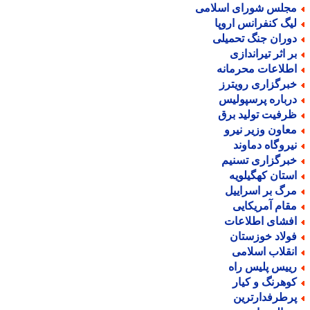
جلس شورای اسلامی
یگ کنفرانس اروپا
وران جنگ تحمیلی
ر اثر تیراندازی
طلاعات محرمانه
برگزاری رویترز
رباره پرسپولیس
رفیت تولید برق
عاون وزیر نیرو
یروگاه دماوند
برگزاری تسنیم
ستان کهگیلویه
رگ بر اسراییل
قام آمریکایی
فشای اطلاعات
ولاد خوزستان
نقلاب اسلامی
ییس پلیس راه
وهرنگ و کیار
رطرفدارترین