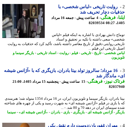
روایت تاریخی «لباس شخصی» با
یات دچار تحریف شد
ا
-
فرهنگی
-
4 ساعت پیش - جمعه 16 مرداد
82039534
1405
اج دانش بهزادی با اشاره به اینکه فیلم «لباس
ی» سعی داشته با تکیه بر تحقیق و اسناد
یخی روایتی دقیق از تاریخ معاصر داشته باشد، تأکید کرد که حذفیات به روایت
ل تاریخی این فیلم ...
اس شخصی
-
تاریخ
-
تاریخی
-
فیلم
-
روایت
-
اسناد تاریخی
-
بازیگر سینما و
یزیون
16 مرداد؛ سالروز تولد بیتا بادران، بازیگری که با «آژانس شیشه
 ماندگار شد
اک نیوز
-
فرهنگی
-
15 ساعت پیش - پنجشنبه 15 مرداد 1405، 21:00
82037
بیتا بادران، بازیگر سینما و تلویزیون ایران، در 16 مرداد 1354 متولد شد؛ هنرمندی
با بازی در فیلم «آژانس شیشه ای» به شهرت رسید و یکی از چهره های شناخته
ینمای ایران در دهه 70 و 80 شد. - ...
یگر
-
آژانس شیشه ای
-
بازیگری
-
بازی
-
بادران
-
«آژانس شیشه ای»
-
سینما
مهران غفوریان:دوست دارم نقش یکی