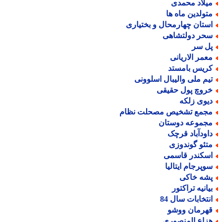
یلاد محمدی
تولدین ماه ها
ستان چهارمحال و بختیاری
حر دولتشاهی
ل سر
عمر الاریانی
ریس بامستد
یم ملی والیبال اسلوونی
روچ پول حقیقی
یوی زلکه
جمع تشخیص مصحلت نظام
جموعه دوستان
اودآباد قرچک
تئو گوندوزی
سکندر قاسمی
وپرجام ایتالیا
شه خاکی
یانیه تراکتور
نتخابات سال 84
هرمان ووشو
زاع المنصوری