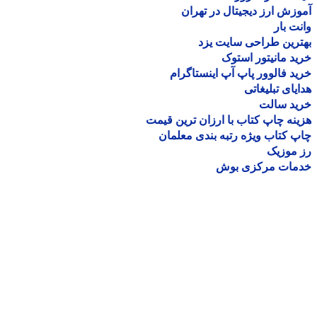
زش ارز دیجیتال در تهران
ت بار
رین طراحی سایت یزد
د مانیتور استوک
د فالوور پاپ آپ اینستاگرام
یای تبلیغاتی
ید سالت
نه چاپ کتاب با ارزان ترین قیمت
 کتاب ویژه رتبه بندی معلمان
موزیک
مات مرکزی بوش