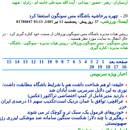
باران
-
رهبر
-
حضور
-
میدانی
-
آیت الله سیدعلی خامنه ای
-
زلزله
-
شهید
چهره پرحاشیه باشگاه مس سونگون استعفا کرد
نا
-
ورزشی
-
37 روز پیش - پنجشنبه 11 تیر 1405، 03:15
81786047
س هیات مدیره باشگاه مس سونگون ورزقان از سمت خود کناره گیری کرد. - در
 اﻧﺘﻘﺎل ﺑﻪ ﺳﺎﯾﺖ ﻣﻮرد ﻧﻈﺮ ﻫﺴﺘﯿﺪ...
 سونگون
-
مس سونگون ورزقان
-
رییس هیات مدیره
-
سونگون
-
باشگاه
-
ت مدیره
-
کناره گیری
حه بعد
1
2
3
4
5
6
7
8
9
10
11
12
13
14
15
20
19
18
17
بار ویژه
سرنویس
لیفه: او هم شناخت داشت هم با شرایط باشگاه مطابقت داشت/
ری به این دلایل سرمربی نفت آبادان شد
ازدید مدیرعامل از کمپ اختصاصی تراکتور (عکس)
عراقچی: توافق با عمان نزدیک است/تکذیب سهم 11 درصدی ایران از
ر
ودروهای فرمول یک، سبک تر و کوچک تر می شوند
هگیری با چند دلار؛ شکست سنگین سامانه ضد موشکی لیزری رژیم
یونیستی