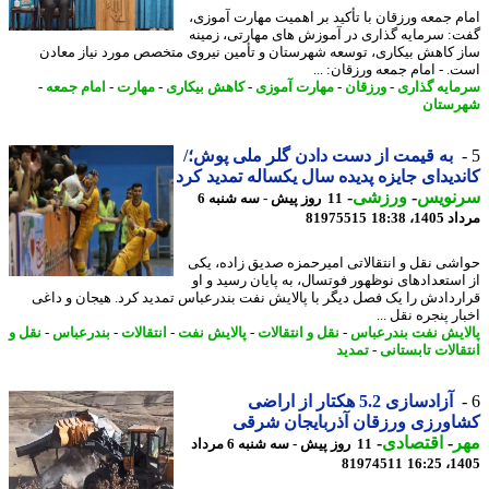
م جمعه ورزقان با تأکید بر اهمیت مهارت آموزی،
: سرمایه گذاری در آموزش های مهارتی، زمینه
 کاهش بیکاری، توسعه شهرستان و تأمین نیروی متخصص مورد نیاز معادن
. - امام جمعه ورزقان: ...
ایه گذاری
-
ورزقان
-
مهارت آموزی
-
کاهش بیکاری
-
مهارت
-
امام جمعه
-
ستان
به قیمت از دست دادن گلر ملی پوش؛/
دیدای جایزه پدیده سال یکساله تمدید کرد
نویس
-
ورزشی
-
11 روز پیش - سه شنبه 6
1، 18:38
81975515
شی نقل و انتقالاتی امیرحمزه صدیق زاده، یکی
استعدادهای نوظهور فوتسال، به پایان رسید و او
ردادش را یک فصل دیگر با پالایش نفت بندرعباس تمدید کرد. هیجان و داغی
ر پنجره نقل ...
ایش نفت بندرعباس
-
نقل و انتقالات
-
پالایش نفت
-
انتقالات
-
بندرعباس
-
نقل و
قالات تابستانی
-
تمدید
آزادسازی 5.2 هکتار از اراضی
ورزی ورزقان آذربایجان شرقی
ر
-
اقتصادی
-
11 روز پیش - سه شنبه 6 مرداد
81974511
1405