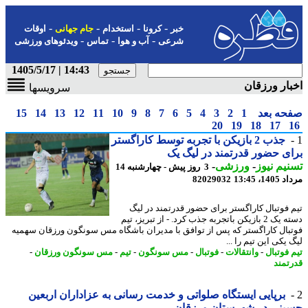
-
-
-
-
خبر
کرونا
استخدام
جام جهانی
اوقات
-
-
-
شرعی
آب و هوا
تماس
ویدئوهای ورزشی
14:43 | 1405/5/17
ار ورزقان
سرویسها
حه بعد
1
2
3
4
5
6
7
8
9
10
11
12
13
14
15
20
19
18
17
جذب 2 بازیکن با تجربه توسط کاراگستر
ی حضور قدرتمند در لیگ یک
یم نیوز
-
ورزشی
-
3 روز پیش - چهارشنبه 14
1، 13:45
82029032
 فوتبال کاراگستر برای حضور قدرتمند در لیگ
دسته یک 2 بازیکن باتجربه جذب کرد. - از تبریز، تیم
بال کاراگستر که پس از توافق با مدیران باشگاه مس سونگون ورزقان سهمیه
یکی این تیم را ...
 فوتبال
-
وانتقالات
-
فوتبال
-
مس سونگون
-
تیم
-
مس سونگون ورزقان
-
تمند
برپایی ایستگاه صلواتی و خدمت رسانی به عزاداران اربعین
ینی در شهرستان ورزقان