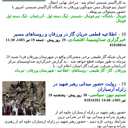
کاراگستر شبستر انجام شد - مراحل نهایی انتقال
یاز تیم فوتبال مس سونگون ورزقان به باشگاه کاراگستر شبستر، امروز با
ر مسئولان مربوطه ...
بال
-
باشگاه
-
تیم فوتبال
-
شبستر
-
لیگ دسته اول
-
آذربایجان
-
لیگ دسته اول
بال
اطلاعیه قطعی جریان گاز در ورزقان و روستاهای مسیر
رگزاری صداوسیما
-
اقتصادی
-
29 روز پیش - جمعه 19 تیر 1405، 11:30
81838
جریان شبکه گاز طبیعی برخی مشترکان واقع در شهرستان ورزقان فردا شنبه 20
ماه به طور موقت قطع خواهد شد. - به گزارش خبرگزاری صداوسیمای مرکز
بایجان شرقی، شرکت گاز استان اعلام کرد: با ...
قان
-
گاز
-
گاز طبیعی
-
روستاهای
-
اطلاعیه
-
شهرستان ورزقان
-
تیرماه
روایت حضور میدانی رهبر شهید در
له ارسباران
یم نیوز
-
سیاسی
-
30 روز پیش - پنجشنبه 18
1
81834393
ر رهبر شهید در زلزله ارسباران جلوه ای از
ری پدرانه و میدانی بود که در بحرانی ترین
یط، روحی تازه دمید. - حضور رهبر شهید در زلزله ارسباران جلوه ای از رهبری
نه و میدانی بود ...