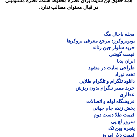
مه حقوق این سایت برای قطره محفوظ است. قطره مسئولیتی
در قبال محتوای مطالب ندارد.
ه باحال مگ
وبروکرز: مرجع معرفی بروکرها
د شلوار جین زنانه
مت گوشی
ان پدیا
احی سایت در مشهد
 نوزاد
لود تلگرام و تلگرام طلایی
د ممبر تلگرام بدون ریزش
اری
شگاه لوله و اتصالات
 زنده جام جهانی
مت طلا دست دوم
ر اچ پی
ره وین تک
ت دلار امروز