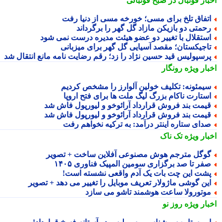
بار فوتبال در صبح فوتبالی
تفاق تلخ برای مسی؛ خورخه مسی از دنیا رفت
حمتی دو بازیکن مازاد گل گهر را برگرداند
ستقلال با تغییر دو عضو هیئت مدیره درست نمی شود
اجیکستان؛ مقصد آسیایی گل گهر برای میزبانی
رسپولیس قید حسین نژاد را زد؛ رقم رضایت نامه مانع انتقال شد
بار ویژه
رونگار
یمئونه: تکلیف خولین آلوارز را مشخص کردیم
ستارت ناکام بزرگ لیگ ملت ها برای فتح اروپا
یمت بند فروش قرارداد آرائوخو و لیورپول فاش شد
یمت بند فروش قرارداد آرائوخو و لیورپول فاش شد
دای ستاره اینتر درآمد: به ترکیه نخواهم رفت
بار ویژه
تک ناک
وگل مترجم هوش مصنوعی آفلاین ساخت + تصویر
فر تا صد برگزاری سومین المپیک فناوری ۱۴۰۵
شت این چت بات یک آدم واقعی نشسته است!
ین گوشی ماژولار تعریف موبایل را تغییر می دهد + تصویر
وتورولا ساعت هوشمند تاشو می سازد
بار ویژه
روز نو