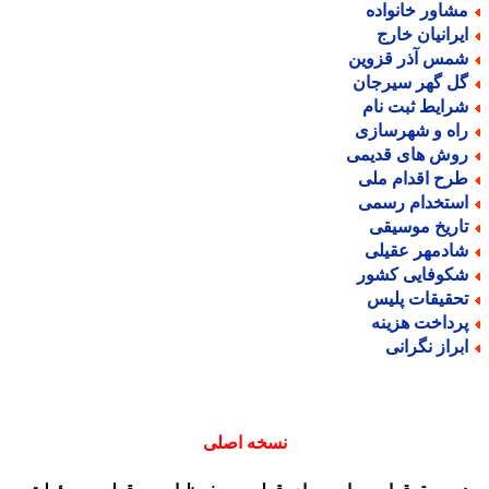
شاور خانواده
یرانیان خارج
مس آذر قزوین
ل گهر سیرجان
رایط ثبت نام
اه و شهرسازی
وش های قدیمی
رح اقدام ملی
ستخدام رسمی
اریخ موسیقی
ادمهر عقیلی
کوفایی کشور
حقیقات پلیس
رداخت هزینه
براز نگرانی
نسخه اصلی