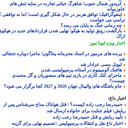
ریدور شمال-جنوب؛ شاهرگ حیاتی تجارت در سایه تنش های
ورمیانه
ینفوگرافیک/ توافق هرمز در حال شکل گیری است؛ اما نه توافقی که
امپ می خواست
ه زمانی جنگ به پایان می رسد؟
ازگشت رونق تولید به هپکو؛ نهایی شدن قراردادهای جدید در هپکوی
اک
بار ویژه
ایونا نیوز
رنده های مرموز در اسناد محرمانه پنتاگون؛ ماجرا دوباره جنجالی
یونل مسی عزادار شد
افبک آلومینیوم در آستانه پرسپولیسی شدن
اجرای کتک کاری در بازی تیم های منصوریان و گل محمدی
ست؟
ام باشگاه های والیبال جهان 2026 و 2027 کجا برگزار می شود؟
ار داغ:
میدرضا رجب زاده کیست؟ / قتل هولناک مداح سرشناس پس از
یش/ فیلم جنایت برای خانواده ارسال شد
أیید ربایش و قتل حمیدرضا رجب زاده
خبار داغ نقل و انتقالات پرسپولیس | تصمیم نهایی برای گزینه