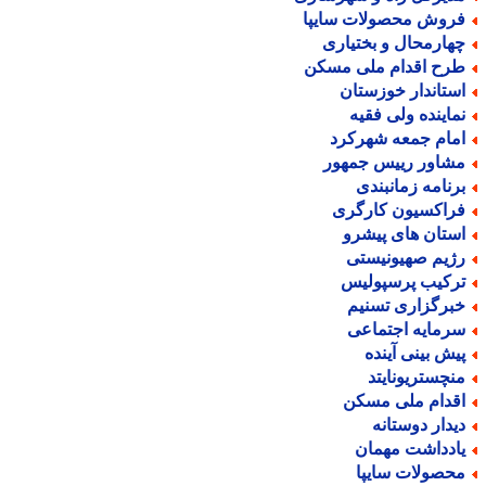
روش محصولات سایپا
هارمحال و بختیاری
رح اقدام ملی مسکن
ستاندار خوزستان
ماینده ولی فقیه
مام جمعه شهرکرد
شاور رییس جمهور
رنامه زمانبندی
راکسیون کارگری
ستان های پیشرو
ژیم صهیونیستی
رکیب پرسپولیس
برگزاری تسنیم
رمایه اجتماعی
یش بینی آینده
نچستریونایتد
قدام ملی مسکن
یدار دوستانه
ادداشت مهمان
حصولات سایپا