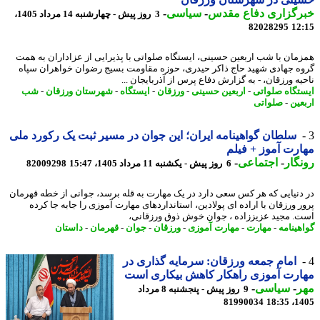
رگزاری دفاع مقدس
-
سیاسی
-
3 روز پیش - چهارشنبه 14 مرداد 1405،
82028295
12
مان با شب اربعین حسینی، ایستگاه صلواتی با پذیرایی از عزاداران به همت
ه جهادی شهید حاج ذاکر حیدری، حوزه مقاومت بسیج رضوان خواهران سپاه
یه ورزقان، - به گزارش دفاع پرس از آذربایجان ...
تگاه صلواتی
-
اربعین حسینی
-
ورزقان
-
ایستگاه
-
شهرستان ورزقان
-
شب
عین
-
صلواتی
سلطان گواهینامه ایران؛ این جوان در مسیر ثبت یک رکورد ملی
رت آموز + فیلم
گار
-
اجتماعی
-
6 روز پیش - یکشنبه 11 مرداد 1405، 15:47
82009298
دنیایی که هر کس سعی دارد در یک مهارت به قله برسد، جوانی از خطه قهرمان
ر ورزقان با اراده ای پولادین، استانداردهای مهارت آموزی را جابه جا کرده
. مجید عزیززاده ، جوان خوش ذوق ورزقانی،
هینامه
-
مهارت
-
مهارت آموزی
-
ورزقان
-
جوان
-
قهرمان
-
داستان
امام جمعه ورزقان: سرمایه گذاری در
رت آموزی راهکار کاهش بیکاری است
ر
-
سیاسی
-
9 روز پیش - پنجشنبه 8 مرداد
81990034
1405