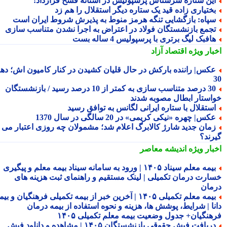
ین ستاره سرشناس پرسپولیس در آستانه فسخ قرارداد!
ختیاری زاده قید یک ستاره دیگر استقلال را هم زد
پاه: بازگشایی تنگه هرمز منوط به پذیرش شروط ایران است
جمع بازنشستگان فولاد در اعتراض به اجرا نشدن متناسب سازی
افبک لیگ برتری با پرسپولیس 4 ساله بست
بار ویژه
اقتصاد آزاد
کس| راننده بارکش در حال قلیان کشیدن در کنار کامیون اش؛ دهه
30 درصد متناسب سازی به کمتر از 10 درصد رسید / بازنشستگان
استار ابطال مصوبه شدند
ستقلال با ستاره ایرانی لگانس به توافق رسید
کس| چهره «نیکی کریمی» در 20 سالگی در سال 1370
مان جدید شارژ کالابرگ اعلام شد؛ مشمولان چه روزی اعتبار می
رند؟
بار ویژه
اندیشه معاصر
بیمه معلم سیناد ۱۴۰۵ | ورود به سامانه سیناد بیمه معلم و پیگیری
ارت درمان تکمیلی | لینک مستقیم و راهنمای ثبت هزینه های
مان
بیمه معلم تکمیلی ۱۴۰۵ | آخرین خبر از بیمه تکمیلی فرهنگیان و بیمه
نا | شرایط، پوشش ها، هزینه و نحوه استفاده از بیمه درمان
هنگیان+ جدول وضعیت بیمه معلم تکمیلی ۱۴۰۵
دریافت فیش حقوقی بازنشستگان ۱۴۰۵ | مشاهده و دانلود فیش