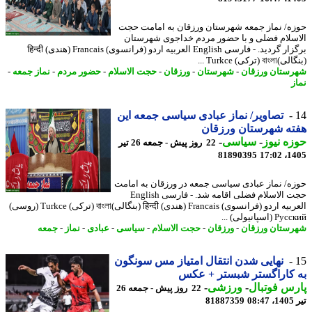
ه/ نماز جمعه شهرستان ورزقان به امامت حجت
سلام فضلی و با حضور مردم خداجوی شهرستان
برگزار گردید. - فارسی English العربیه اردو (فرانسوی) Francais (هندی) हिन्दी
ব (ترکی) Turkce ...
ستان ورزقان
-
شهرستان
-
ورزقان
-
حجت الاسلام
-
حضور مردم
-
نماز جمعه
-
ز
تصاویر/ نماز عبادی سیاسی جمعه این
ه شهرستان ورزقان
ه نیوز
-
سیاسی
-
22 روز پیش - جمعه 26 تیر
81890395
1405
ه/ نماز عبادی سیاسی جمعه در ورزقان به امامت
حجت الاسلام فضلی اقامه شد. - فارسی English
العربیه اردو (فرانسوی) Francais (هندی) हिन्दी (بنگالی)বাংলা (ترکی) Turkce (روسی)
(اسپانیولی) ...
ستان ورزقان
-
ورزقان
-
حجت الاسلام
-
سیاسی
-
عبادی
-
نماز
-
جمعه
نهایی شدن انتقال امتیاز مس سونگون
 کاراگستر شبستر + عکس
س فوتبال
-
ورزشی
-
22 روز پیش - جمعه 26
0
81887359