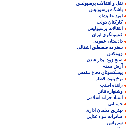
قل و انتقالات پرسپولیس
اشگاه پرسپولیس
مید عالیشاه
ارکنان دولت
نتقالات پرسپولیس
نسولگری ایران
ادستان عمومی
فر به فلسطین اشغالی
ومکس
بح زود بیدار شدن
رش مقدم
یشکسوتان دفاع مقدس
رخ بلیت قطار
اننده اسنپ
شنواره تئاتر
سناد خزانه اسلامی
سناتی
هترین مبلمان اداری
ادرات مواد غذایی
رراس