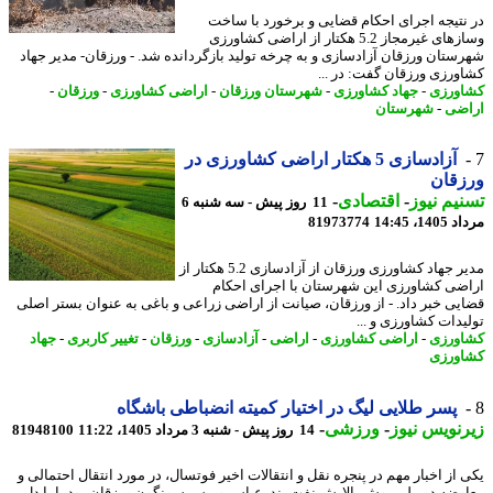
نتیجه اجرای احکام قضایی و برخورد با ساخت
وسازهای غیرمجاز 5.2 هکتار از اراضی کشاورزی
ستان ورزقان آزادسازی و به چرخه تولید بازگردانده شد. - ورزقان- مدیر جهاد
ورزی ورزقان گفت: در ...
ورزی
-
جهاد کشاورزی
-
شهرستان ورزقان
-
اراضی کشاورزی
-
ورزقان
-
ضی
-
شهرستان
آزادسازی 5 هکتار اراضی کشاورزی در
زقان
یم نیوز
-
اقتصادی
-
11 روز پیش - سه شنبه 6
1، 14:45
81973774
مدیر جهاد کشاورزی ورزقان از آزادسازی 5.2 هکتار از
ضی کشاورزی این شهرستان با اجرای احکام
یی خبر داد. - از ورزقان، صیانت از اراضی زراعی و باغی به عنوان بستر اصلی
یدات کشاورزی و ...
ورزی
-
اراضی کشاورزی
-
اراضی
-
آزادسازی
-
ورزقان
-
تغییر کاربری
-
جهاد
ورزی
پسر طلایی لیگ در اختیار کمیته انضباطی باشگاه
نویس نیوز
-
ورزشی
-
14 روز پیش - شنبه 3 مرداد 1405، 11:22
81948100
 از اخبار مهم در پنجره نقل و انتقالات اخیر فوتسال، در مورد انتقال احتمالی و