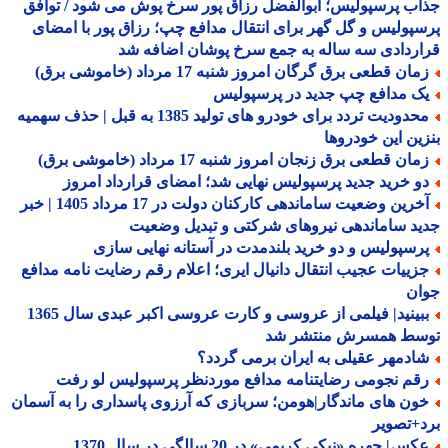
ب پرسپولیس؛ ابوالفضل رزاق پور سرخ پوش می شود / توافق
پولیس و گل گهر برای انتقال مدافع چپ؛ رزاق پور با امضای
ردادی سه ساله به جمع سرخ پوشان اضافه شد
ان قطعی برق گرگان امروز شنبه 17 مرداد (خاموشی برق)
ک مدافع چپ جدید در پرسپولیس
محدودیت تردد برای خودرو های تولید 1385 به قبل | حذف سهمیه
ین این خودروها
ان قطعی برق زنجان امروز شنبه 17 مرداد (خاموشی برق)
و خرید جدید پرسپولیس نهایی شد؛ امضای قرارداد امروز
آخرین وضعیت ساماندهی کارکنان دولت در 17 مرداد 1405 | خبر
د ساماندهی نیروهای شرکتی و تبدیل وضعیت
رسپولیس و دو خرید بلندمدت در آستانه نهایی سازی
زییات عجیب انتقال دانیال ایری؛ اعلام رقم رضایت نامه مدافع
ان
ببینید| فیلمی از عروسی و کارت عروسی اکبر عبدی سال 1365
سط همسرش منتشر شد
ادمهر عقیلی به ایران برمی گردد؟
قم نجومی رضایتنامه مدافع موردنظر پرسپولیس لو رفت
ون های ماندگار|هومن؛ سربازی که آرزوی پاسداری را به آسمان
+تصویر
س| چهره «نیکی کریمی» در 20 سالگی در سال 1370