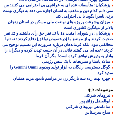
زشکیان: متأسفانه عده ای به عراقچی بی احترامی می کنند؛ من
 دانم کدام دین و مذهب به انسان اجازه می دهد به دیگری تهمت
د، ناسزا بگوید یا بی احترامی کند
یزان پیشرفت پروژه های نهضت ملی مسکن در استان زنجان
اتر از میانگین کشوری است
پزشکیان: در شورای امنیت 12 یا 13 نفر حق رأی داشتند و 12 نفر
ت کردند و از موضع ما [درخصوص توافق] دفاع کردند / نه تنها
لفتی نبود، بلکه فرماندهان درباره ضرورت این تصمیم توجیح می
ند /عده ای می گفتند فلانی در آن جلسه تهدید کرده و دیگران را
ار به پذیرش توافق کرده است؛ مگر آن فرما
الاد پاستا و سبزیجات با یک سس رژیمی
گوگل دسترسی رایگان به ابزار تولید ویدیوی Gemini Omni را
ید کرد
هره بهت زده سه بازیگر زن در مراسم یادبود مریم همتیان
ضوعات داغ:
یروهای شرکتی
بوالفضل رزاق پور
اماندهی نیروهای شرکتی
داح سرشناس