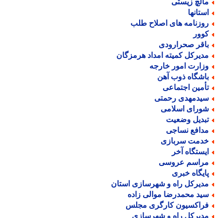
الچ زیستی
ستانها
وزنامه های اصلاح طلب
وور
اقر صحرارودی
دیرکل کمیته امداد هرمزگان
زارت امور خارجه
اشگاه ذوب آهن
أمین اجتماعی
یدمهدی رحمتی
ورای اسلامی
بدیل وضعیت
دافع نساجی
دمت سربازی
یستگاه آخر
راسم عروسی
ایگاه خبری
دیرکل راه و شهرسازی استان
ید محمدرضا موالی زاده
راکسیون کارگری مجلس
دیرکل راه و شهرسازی