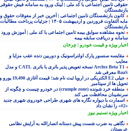
وقی تامین اجتماعی با کد ملی | لینک ورود به سامانه فیش حقوقی
زنشستگان
انون بازنشستگان تامین اجتماعی | آخرین خبر از معوقات حقوق و
مابه التفاوت فروردین و اردیبهشت ۱۴۰۵ | جزئیات پرداخت مطالبات
زنشستگان
حوه مشاهده سوابق بیمه تامین اجتماعی با کد ملی | آموزش ورود به
مانه و دریافت سابقه بیمه
بار ویژه
و قیمت خودرو | چرخان
قایسه سنسور پارک اولتراسونیک و دوربین دنده عقب مزایا و
ایب
Arcfox Beta T1 نسخه تعویض پذیر باتری با باتری CATL و مدل
معرفی شد
جیلی E2 الکتریکی در اروپا ثبت نام شد؛ قیمت آغازی 19,490 یورو و
ویل ها از سپتامبر
منطقه خرد شونده (crumple zone) در خودرو چیست و چگونه از
نشینان محافظت می کند
سمارت با دیواره نگاره های شهری طراحی خودروی شهری جدید
بار ویژه
تسنیم نیوز
گاهی به ضرب شست پیش دستانه انصارالله به آرایش نظامی
بستان